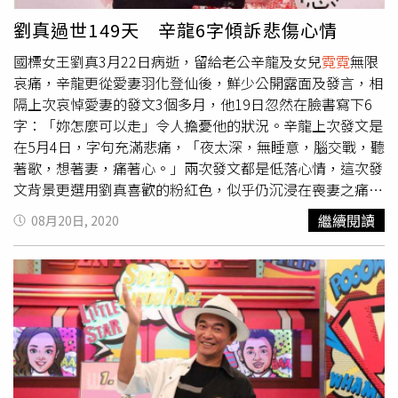
劉真過世149天 辛龍6字傾訴悲傷心情
國標女王劉真3月22日病逝，留給老公辛龍及女兒
霓霓
無限
哀痛，辛龍更從愛妻羽化登仙後，鮮少公開露面及發言，相
隔上次哀悼愛妻的發文3個多月，他19日忽然在臉書寫下6
字：「妳怎麼可以走」令人擔憂他的狀況。辛龍上次發文是
在5月4日，字句充滿悲痛，「夜太深，無睡意，腦交戰，聽
著歌，想著妻，痛著心。」兩次發文都是低落心情，這次發
文背景更選用劉真喜歡的粉紅色，似乎仍沉浸在喪妻之痛。
國標舞女王劉真22日晚上辭世，享年44歲，劉真的靈堂今
繼續閱讀
08月20日, 2020
（3月25日）下午2點22分開放追悼，余天、吳宗憲自劉真
過世後，全力協助辛龍處理劉真後事，同時，余天也透露，
辛龍心情跌到谷底，至今還沒跟女兒吐實媽媽去哪裡，只
說：「媽媽去旅遊了」。辛龍中午低調從後門進入愛妻靈
堂，他模樣憔悴，而余天心疼表示，辛龍現在還是想不開、
心情跌到谷底，也不知道該做什麼、心神不寧的樣子，辛龍
至今還沒跟女兒吐實媽媽去哪裡，只說：「媽媽去旅遊
了」，只要說到劉真，眼眶就會泛紅。余天透露未來一切發