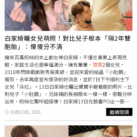
的笑容，鼓勵著我往前，感謝有妳讓我不再迷惘，今後踏出
的每一步都有妳的身影在。」最後楊麗菁附上與劉真對著鏡
頭微笑的照片。貼文一出，粉絲紛紛留言「劉真倩影，永遠
留在我心中」、「妳一定要加油，幫她顧好父母，女兒」。
白家綺曬女兒萌照！對比兒子根本「隔2年雙
胞胎」：傻傻分不清
擁有百萬粉絲的本土劇女神白家綺，不僅在事業上表現亮
眼，家庭生活也是幸福滿分，擁有葦葦、
霓霓
2個女兒，
2018年閃嫁戲劇新秀吳東諺，並迎來愛的結晶「小肚臍」
報到，去年再度宣布懷孕的好消息，並於7日下午順利生下
女兒「朵拉」。13日白家綺也曬出寶寶半瞇著眼的照片，比
對兒子「小肚臍」，兄妹倆的長相根本一模一樣，很難分辨
出來，粉絲也驚呼超級像！白家綺13日在臉書PO出一張照
片，將朵拉半瞇著眼的模樣與「小肚臍」剛出生時拍的照片
繼續閱讀
03月13日, 2021
放在一起，兄妹倆看上去根本長的一模一樣，完全分不出來
誰是誰，白家綺也在內文中寫道「傻傻分不清楚」、「隔了
兩年的雙胞胎」。照片曝光後，演藝圈好友李又汝、李亮