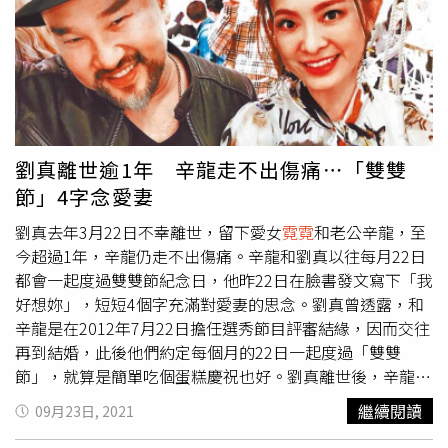
然目前都還只是聖誕節、萬聖節這類簡單的變裝，但相信不
的生活，好好把女兒
霓霓
照顧帶長大，又大了3歲，時間可
久後能看到她專業cosplay的作品。
以沖淡一切，傷痛可以減少」，他還指出，「我也向辛龍
說，希望他可回到社會裡面為大家做服務」。劉真逝世3
年，辛龍仍走不出喪妻之痛。（圖／翻攝自劉真 Serena Liu
臉書、報系資料照）當被問到辛龍有比較放寬心，吳宗憲則
回答，「我偶爾會傳訊給辛龍，會安慰他幾句，跟他說出來
表演啊」，吳宗憲也分享，自己去年6月過世的父親，至今
劉真離世逾1年 辛龍走不出傷痛⋯「雙雙
依然感到不捨，曾在想念父親時落下了男兒淚，「我突然間
節」4字念愛妻
打開我自營品牌麥克風，播放我爸爸在醫院裡唱的歌，我哭
死了，我還一個人睡爸爸的沙發」。
劉真去年3月22日不幸離世，留下愛女
霓霓
和老公辛龍，至
今超過1年，辛龍仍走不出傷痛。辛龍和劉真以往每月22日
都會一起度過雙雙節紀念日，他昨22日在臉書發文寫下「我
好想妳」，短短4個字充滿對愛妻的思念。劉真曾透露，和
辛龍是在2012年7月22日擔任選秀節目評審結緣，因而交往
再到結婚，此後他們約定每個月的22日一起度過「雙雙
節」，就算是簡單吃個蛋糕慶祝也好。劉真離世後，辛龍傷
心欲絕，至今沒打算復工，連前老闆吳宗憲去年幫他接商
繼續閱讀
09月23日, 2021
演，最後還是因故取消。辛龍上次發文已是今年2月的事，
網友紛紛為他打氣，蔡詩萍則留言勸說「辛龍兄，真的該試