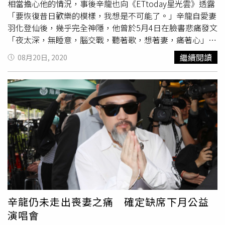
相當擔心他的情況，事後辛龍也向《ETtoday星光雲》透露
「要恢復昔日歡樂的模樣，我想是不可能了。」辛龍自愛妻
羽化登仙後，幾乎完全神隱，他曾於5月4日在臉書悲痛發文
「夜太深，無睡意，腦交戰，聽著歌，想著妻，痛著心」，
相隔3個多月，辛龍再度發文，同樣是在哀悼愛妻，「妳怎
繼續閱讀
08月20日, 2020
麼可以走？」（圖／翻攝辛龍臉書）根據《ETtoday星光
雲》報導，辛龍受訪時表示自己尚未走出喪妻之痛，心情遲
遲無法平復，「我太想她，她對我太重要」，甚至表示因老
婆驟逝「我的世界變了」。辛龍也表示，雖然身旁朋友都會
對他表達關切，老闆吳宗憲也經常連絡並給予他鼓勵，甚至
下最後通牒要他走出來，「但只有我自己時，就是一木難
支」，他也謝謝大家對他的關心，不過「要恢復昔日歡樂的
模樣，我想是不可能了。」而辛龍原定9月5日和老闆吳宗憲
一起現身台南舉行《感謝有你防疫公益演唱會》的復出計
畫，目前經紀人已證實取消他的演出，「近日與辛龍商討
過，他這麼短的時間還無法調適，才做決定，只要他心情調
適好，對方都能諒解並隨時上台，對方主要邀請憲哥，知道
辛龍仍未走出喪妻之痛 確定缺席下月公益
辛龍是公司人，所以順便也邀請他。」
演唱會