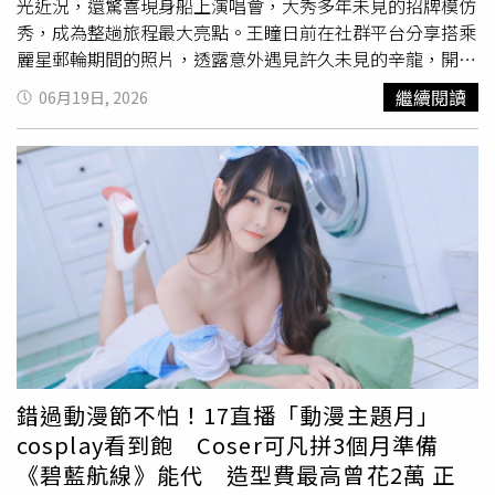
光近況，還驚喜現身船上演唱會，大秀多年未見的招牌模仿
秀，成為整趟旅程最大亮點。王瞳日前在社群平台分享搭乘
麗星郵輪期間的照片，透露意外遇見許久未見的辛龍，開心
寫下：「我都叫他老爺啦！超久不見，看到你真開心！」照
繼續閱讀
06月19日, 2026
片中，辛龍戴著帽子與墨鏡，一身黑色休閒裝扮，留著略顯
斑白的落腮鬍，但氣色紅潤、精神狀態相當不錯。王瞳則親
暱搭著他的肩膀，兩人一同對鏡頭比讚，展現深厚交情。據
了解，辛龍此行原本只是帶著10歲女兒
霓霓
登船度假，享受
難得的親子時光。他事後也坦言，這趟旅程留下許多珍貴回
憶，「這幾天親子關係，對我來說是很美麗的回憶。」而這
次郵輪之旅的起點，則是陳美鳳受邀擔任海上「星光演唱
會」演出嘉賓後，主動邀請辛龍父女同行。原本只是單純度
假的辛龍，後來得知陳美鳳將登台演出後，主動向對方表
示：「姐，我可以上來互動一下嗎？」甚至提前準備約10首
歌曲、伴唱帶與監聽設備。陳美鳳透露，辛龍前一天才傳訊
息告知要上船，沒想到彩排時竟穿著一身閃亮造型現身，還
錯過動漫節不怕！17直播「動漫主題月」
主動協助幕後工作，讓眾人又驚又喜。為了讓辛龍順利登
cosplay看到飽 Coser可凡拼3個月準備
台，陳美鳳還特地刪減3首歌曲騰出表演時間。當晚辛龍除
《碧藍航線》能代 造型費最高曾花2萬 正
了與陳美鳳合唱經典歌曲〈愛情釀的酒〉外，也重現久違的