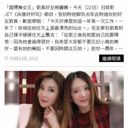
「國標舞女王」劉真好友楊麗菁，今天（22日）日錄影
JET《命運好好玩》節目，受訪時她聊到去年此時過世的好
友劉真，數度哽咽：「今天好像是我這一年第一次工作，一
年了，我相信她在天上是最漂亮的仙女。」坦言夢到劉真對
自己揮手緩緩往天上飄去：「從那之後我就跟自己說要釋
懷，因為她會過得很好，我希望大家都不要忘記小真的美
好，還有她的舞蹈，不要因時間淡忘她。」逝世一周年，劉
真留下5歲愛女
霓霓
，老公辛龍至今仍未公開露面，外界對
繼續閱讀
03月22日, 2021
於辛龍跟
霓霓
的動向非常關心，對此，楊麗菁僅說：「不好
意思，我跟辛龍哥比較不熟，跟小真比較熟，跟劉媽媽他們
一直有連絡，劉媽媽有越來越好，剛開始真的看了很心碎，
但劉媽媽有慢慢在恢復。」被問到是否去好友長眠地祭拜？
楊麗菁回覆：「可以開放嗎？我不知道有沒有開放，一切尊
重家屬，但我會到廟裡燒些紙蓮花，前兩天也有去，跟菩薩
說好好把她帶在身邊修行，讓她一直漂漂亮亮的，當個最美
的仙女。」至今仍難忘與劉真的相處點滴，但強調自己會帶
著好友給予的回憶好好生活。至於是否探望
霓霓
？她語帶無
奈，「這不是說我要看就能看，請大家不要再問這問題，這