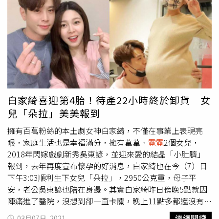
瑾、楊蒨時等人紛紛留言，直呼「天吶！也太像」、「真的
好像喔」、「分不出來」，粉絲也留言猜測到底誰是小肚
臍、誰是朵拉。白家綺也在留言區公布答案，「正確答案：
左邊斗宅、右邊朵拉」。其實白家綺過去曾透露，自己在生
完小肚臍後就想「封肚」，但因兒子和2個姐姐年齡差距太
大，擔心孩子一個人會感到孤單，因此才決定再生一個，升
格為四寶媽。
白家綺喜迎第4胎！待產22小時終於卸貨 女
兒「朵拉」美美報到
擁有百萬粉絲的本土劇女神白家綺，不僅在事業上表現亮
眼，家庭生活也是幸福滿分，擁有葦葦、
霓霓
2個女兒，
2018年閃嫁戲劇新秀吳東諺，並迎來愛的結晶「小肚臍」
報到，去年再度宣布懷孕的好消息，白家綺也在今（7）日
下午3:03順利生下女兒「朵拉」，2950公克重，母子平
安，老公吳東諺也陪在身邊。其實白家綺昨日傍晚5點就因
陣痛進了醫院，沒想到卻一直卡關，晚上11點多都還沒有進
展，真的是等太久，她只好和老公開直播和網友們聊天，白
繼續閱讀
03月07日, 2021