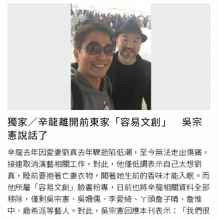
著走出來了，為了孩子也為了自己」，對辛龍狀況十分擔
憂，希望他不要一直陷溺下去，趕快振作起來。
獨家／辛龍離開前東家「容易文創」 吳宗
憲說話了
辛龍去年因愛妻劉真去年驟逝陷低潮，至今無法走出傷痛，
接連取消演藝相關工作，對此，他僅低調表示自己太想劉
真，睡前要抱著亡妻衣物，聞著她生前的香味才能入眠。而
他所屬「容易文創」臉書粉專，日前也將辛龍相關資料全部
移除，僅剩吳宗憲、吳姍儒、李愛綺、ㄚ頭詹子晴、詹惟
中、鹿希派等藝人。對此，吳宗憲回應本刊表示：「我們很