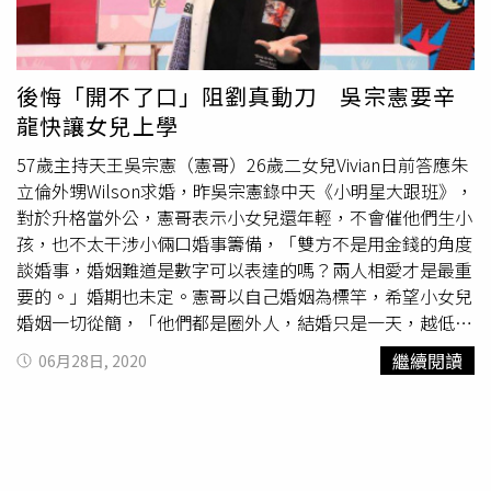
言都會交給吳宗憲，他也感嘆：「我也跟吳宗憲說，未來演
藝圈的大小事也要靠他被我幫忙，我也老了。」語氣相當感
慨，他提及至今未見劉真、辛龍的4歲女兒
霓霓
。
後悔「開不了口」阻劉真動刀 吳宗憲要辛
龍快讓女兒上學
57歲主持天王吳宗憲（憲哥）26歲二女兒Vivian日前答應朱
立倫外甥Wilson求婚，昨吳宗憲錄中天《小明星大跟班》，
對於升格當外公，憲哥表示小女兒還年輕，不會催他們生小
孩，也不太干涉小倆口婚事籌備，「雙方不是用金錢的角度
談婚事，婚姻難道是數字可以表達的嗎？兩人相愛才是最重
要的。」婚期也未定。憲哥以自己婚姻為標竿，希望小女兒
婚姻一切從簡，「他們都是圈外人，結婚只是一天，越低調
越好」透露小倆口感情穩定。但因父親明星光環，讓不習慣
繼續閱讀
06月28日, 2020
受媒體矚目的小女兒感到排斥，跟爸爸抱怨「有媒體守在我
女兒公司門口，我不是藝人，不要騷擾我」。提到辛龍9月
決定復出的關鍵原因，「人活著嘛，30歲前為自己活，30
歲後為愛你的人而活」。兩人近期通話長達1小時，透露他
還是處於低潮狀態，不想講話，能體會他身兼母職，要幫4