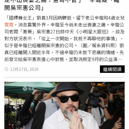
開吳宗憲公司」
「國標舞女王」劉真3月因病驟逝，留下老公辛龍和4歲女兒
霓霓
，消息震驚外界，辛龍至今尚未走出喪妻之痛。辛龍公
司老闆「憲哥」吳宗憲27日錄中天《小明星大跟班》，談及
對方狀況表示，「從上一次開始，我就不再聊他的事情」，
似乎是辛龍已經離開吳宗憲的公司。（圖／報系資料照）劉
真已經離開人間近半年，不過辛龍仍未放下悲痛的情緒，先
前發文給吳宗憲表達心中狀態，並取消原定9月的公益演唱
會。憲哥協助辛龍為劉真打理後事，也一直鼓勵辛龍，原先
繼續閱讀
12月27日, 2020
期盼他走出傷痛，更安排9月5日讓辛龍參與公益活動，不過
最後未果。吳宗憲不願多談辛龍，疑似默認對方離開公司。
（圖／中天綜合台提供）對於辛龍走不岀傷痛，吳宗憲27日
錄影不願多談，只表示，「唯一能讓自己走出來的只有自
己，我講了比其他人更多的話，真心的關愛溢於言表，還能
再說什麼，知道越多，能說的越少」。憲哥在胸前比劃著自
己知道的事情很多，就怕一不小心說溜嘴，辛龍是他旗下容
易文創的藝人，不過從維基百科內容上的「容易文創有限公
司」，辛龍已被列入「已離開藝人」欄位中。包括