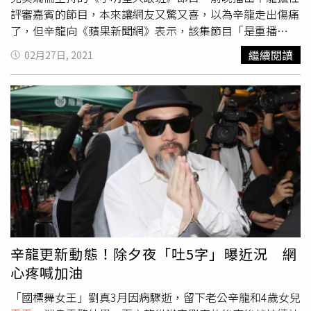
評審嘉賓的節目，本來讓網友又驚又喜，以為辛龍走出傷痛
了，但辛龍向《蘋果新聞網》表示，該集節目「是重播
的」。據悉，他和劉真的女兒
霓霓
，本月5日將滿5歲，辛龍
繼續閱讀
02月27日, 2021
傳出去年已辭退原本照顧
霓霓
的保母，自己父兼母職，一人
擔起照顧
霓霓
的工作。劉真羽化將滿一周年之際，她的老公
辛龍，至今仍與外界斷絕聯繫，也跟吳宗憲的經紀公司解
約，每天封鎖自己，也中斷所有工作。據《蘋果新聞網》報
導，辛龍思念劉真的程度，隨著劉真的辭世有增無減，甚至
要聞劉真用過的梳子、抱著劉真穿過的衣服，才能繼續活下
去。據了解，劉真生前曾已規劃，要讓女兒
霓霓
在4歲開始
上幼兒園，並已挑選了幾家學校列入備選，辛龍在劉真離開
後，去年曾表示會從太太篩選的幼兒園，則一讓
霓霓
就讀，
但現在孩子是否入學了？辛龍未接記者手機，也未回簡訊。
辛龍更新動態！除夕夜「吐5字」曝近況 網
心疼喊加油
「國標舞女王」劉真3月因病驟逝，留下老公辛龍和4歲女兒