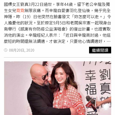
國標女王劉真3月22日過世，享年44歲，留下老公辛龍及獨
生女兒
霓霓
無限哀痛。而辛龍自愛妻羽化登仙後，幾乎完全
神隱，昨（19）日他突然在臉書發文「妳怎麼可以走。」令
人擔憂他的狀況。至於原定9月5日和老闆吳宗憲一起現身台
南舉行《感謝有你防疫公益演唱會》的復出計畫，也證實取
消他的演出。辛龍經紀人表示：「近日與辛龍商討過，他這
麼短的時間還無法調適，才做決定，只要他心情調適好，對
方都能諒解並隨時上台，對方主要邀請憲哥，知道辛龍是公
繼續閱讀
08月20日, 2020
司人，所以順便也邀請他。」直接證實辛龍仍將繼續神隱，
暫時沒有復出計畫。辛龍原定9月5日和老闆吳宗憲一起現身
於台南舉行《感謝有你防疫公益演唱會》，辛龍演出已證
實。（圖／翻攝自紀曉君臉書）辛龍對於此事沒有多談，僅
表示：「昨天只是抒發心情。」 上次辛龍發文是在5月4
日，字句充滿悲痛，「夜太深，無睡意，腦交戰，聽著歌，
想著妻，痛著心。」兩次發文都是低落心情，看得出他仍沉
浸在喪妻之痛無法自拔。