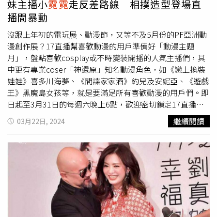
妹主播小
霓霓
走反差路線 相撲造型登場直
模仿秀。他坦言自己已經至少6年沒有公開模仿，「其實會
播間暴動
緊張」，但一拿起麥克風便立刻進入狀態，接連模仿張學
友、王傑、余天、姜育恆、齊秦及費玉清等歌手，無論歌聲
沒跟上年初的電玩展、動漫節，又等不及5月份的PF亞洲動
或神韻都維妙維肖，贏得滿場掌聲。陳美鳳笑說：「老闆賺
漫創作展？17直播幫喜歡動漫的用戶準備好「動漫主題
到、觀眾也賺到。」因為辛龍不僅唱歌，還帶來模仿橋段，
月」，盤點喜歡cosplay或不時變裝開播的人氣主播們，其
讓整場演唱會驚喜不斷。許多旅客事後也表示，能夠在郵輪
中更有專業coser「神還原」知名動漫角色，如《戀上換裝
上看到久違的辛龍站上舞台，堪稱此行最大彩蛋。辛龍先前
娃娃》喜多川海夢、《間諜家家酒》約兒及安妮亞、《遊戲
曾透露，過去幾年幾乎把全部時間投入照顧女兒與音樂創
王》黑魔島女孩等，就是要滿足所有喜歡動漫的用戶們。即
作。談到如今已10歲的
霓霓
，他認為女兒遺傳了劉真的好品
日起至3月31日的每週六晚上6點，歡迎密切鎖定17直播，
味，無論外型、個性或穿搭想法都很像媽媽。不過為了保護
尋找自己最喜歡的變裝主播吧！Coser可凡化身《鬥陣特
繼續閱讀
03月22日, 2024
孩子隱私，他也多次懇請外界不要拍攝女兒，希望她能在平
攻》D.Va，「神還原」造型花費約2萬。（圖／17LIVE提
靜環境中健康成長。辛龍近日帶著10歲女兒搭乘郵輪出遊，
供）元老級主播可凡kofan加入17直播長達8年，約3年前正
被好友王瞳巧遇並開心合影。（圖／翻攝自臉書，王瞳）
式成為專業coser，至今cos超過30個動漫角色，分享平均
每個角色準備期長達半年，最高造型費的角色是《鬥陣特
攻》的D.Va（約2萬），而最難準備的則是《碧藍航線》能
代及《孤獨搖滾！》後藤一里（小孤獨），甚至還找到跟動
漫同款電吉他、手工製作超大芒果紙箱，只為還原角色。可
凡表示，「自己也很喜歡看動漫，常常在直播間跟觀眾聊哪