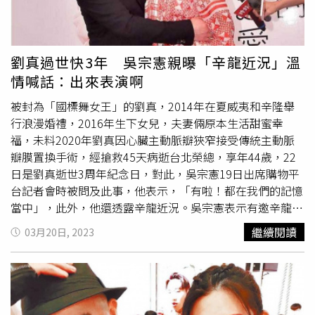
個作品出了新番，偶爾也會在直播間開放大家許願角色。」
而正在日本進修的她，希望今年有機會能參與日本最大同人
展「Comike」。個性帶點淘氣的王亦彤Angela考慮扮《珍
珠美人魚》寶生波音跟粉絲一起慶生。（圖／17LIVE提
劉真過世快3年 吳宗憲親曝「辛龍近況」溫
供）個性帶點淘氣的王亦彤Angela平時喜歡可愛型的角色，
情喊話：出來表演啊
曾裝扮過《我推的孩子》愛、《庫洛魔法使》小櫻及希臘女
神，表示這次主題月剛好也遇到自己生日，考慮扮《珍珠美
被封為「國標舞女王」的劉真，2014年在夏威夷和辛隆舉
人魚》寶生波音跟粉絲一起慶生。長相甜美的17主播「小
霓
行浪漫婚禮，2016年生下女兒，夫妻倆原本生活甜蜜幸
霓
」發現粉絲很喜歡自己變裝造型開播，才增加變裝頻率。
福，未料2020年劉真因心臟主動脈瓣狹窄接受傳統主動脈
（圖／17LIVE提供）長相甜美的小
霓霓
不時以變裝造型開
瓣膜置換手術，經搶救45天病逝台北榮總，享年44歲，22
播，一開始是萬聖節時的臨時起意，意外發現粉絲很喜歡，
日是劉真逝世3周年紀念日，對此，吳宗憲19日出席購物平
才增加變裝頻率；而比起漂亮造型，她更喜歡相撲裝這類搞
台記者會時被問及此事，他表示，「有啦！都在我們的記憶
怪路線，分享最愛的一套造型是「蜜蜂身體、鯊魚頭（諧音
當中」，此外，他還透露辛龍近況。吳宗憲表示有邀辛龍出
「傻B」）」，這種高反差風格怎能讓人不喜歡！瑋庭
來社會替大家服務。（圖／三立新聞網）劉真於2020年逝
繼續閱讀
03月20日, 2023
Angela因工作接觸到cosplay，期許自己未來也能推出專業
世，老公辛龍走不出喪妻之痛，許久未在螢光幕前露面。據
cosplay的作品。（圖／17LIVE提供）而有意轉往專業
《三立新聞網》報導，辛龍的前老闆吳宗憲19日參與東森購
coser發展的瑋庭Angela則偏好可愛兼具性感的角色，表示
物直播時表示，劉真的美好一直在大家的記憶中，也透露有
因為商攝工作接觸到cosplay，加上自己也很喜歡動漫及身
傳訊關心辛龍，不斷鼓勵他再回到演藝圈，「他目前還是過
邊不少coser好友，發現自己對此很有興趣也樂在其中，雖
著隱居的生活」。根據吳宗憲表示，「辛龍目前還在過隱居