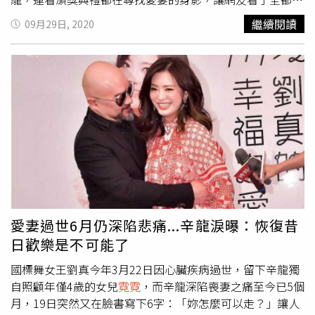
式，藉此感謝、說出對彼此關心，且夫妻間肢體接觸、肌膚
崩。劉真病逝已經半年，老公辛龍至今仍走不出喪妻之痛，
繼續閱讀
09月29日, 2020
之親也能促進情感交流，吳東諺早上睡醒時會親吻她的臉
連看金鐘獎典禮，都在尋找愛妻身影。（圖／翻攝辛龍臉
頰，她笑說「有時醒突然有個人親過來，真的會被嚇一
書）第55屆金鐘獎在本月26日已圓滿落幕，由於今年演藝
跳」。
圈憾事頻傳，主辦單位特別安排一段追思影片，並邀請于美
人來引言，悼念已故影人，其中也包含了今年3月病逝的
「國標舞女王」劉真。而老公辛龍昨天在臉書上，PO出劉
真在大螢幕上的美麗倩影，光是兩張劉真照片就逼哭了大批
網友。不少人留言安慰他「嘿！我們看見了她，讓我們也看
見你吧！」、「失去是淒美的，走出是偉大的」，希望辛龍
能趕快走出喪妻之痛。
愛妻過世6月仍深陷悲痛...辛龍淚曝：恢復昔
日歡樂是不可能了
國標舞女王劉真今年3月22日因心臟疾病過世，留下辛龍獨
自照顧年僅4歲的女兒
霓霓
，而辛龍深陷喪妻之痛至今已5個
月，19日突然又在臉書寫下6字：「妳怎麼可以走？」讓人