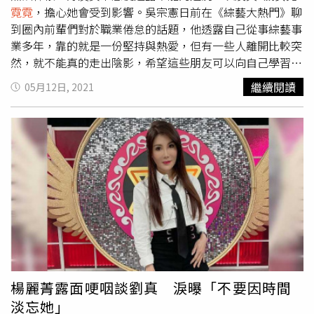
闆許理平出書消費亡妻劉真，未經辛龍同意，以侵害隱私之
霓霓
，擔心她會受到影響。吳宗憲日前在《綜藝大熱門》聊
方式記述他與妻子的過往事蹟表達不滿，讓他兩度聲明提
到圈內前輩們對於職業倦怠的話題，他透露自己從事綜藝事
告。據《三立新聞網》報導，許理平表示一刷已經賣完了，
業多年，靠的就是一份堅持與熱愛，但有一些人離開比較突
將在二刷時刪除辛龍與劉真的相關內容，「不想在這上面做
然，就不能真的走出陰影，希望這些朋友可以向自己學習。
無謂的爭執」。
雖然沒有講明，但很明顯就是在講辛龍。吳宗憲曝辛龍近
繼續閱讀
05月12日, 2021
況。（圖／報系資料照）吳宗憲提到，辛龍目前還是不願意
走出家門，更別說對於工作已經沒有了熱情，「他全都迷失
在如今自我的意識之中，他對自己的認識完全不夠」。另
外，他也表示辛龍5歲女兒
霓霓
近況不理想，坦言很擔心孩
子的學習問題，怕
霓霓
會受到父親辛龍的影響。神隱多時的
辛龍不久前罕見出聲，他透過律師發表聲明，針對針對許理
平出版的《三十年青春震耳欲聾》一書以及「EZ5 30傳奇
演唱會」相關報導提告。吳宗憲和澎恰恰本月3日出席活
動，他被問到此事，透露和辛龍一直都有連絡，「他狀況都
很OK」，其他則不願多透露。吳宗憲與澎恰恰出席活動。
（圖／彭子桓攝影）
楊麗菁露面哽咽談劉真 淚曝「不要因時間
淡忘她」