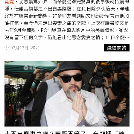
霓霓
，消息震驚外界，而辛龍從辦完劉真的後事後就持續神
隱，任誰苦勸都走不出喪妻陰霾；在11日除夕夜這天，辛龍
終於在臉書更新動態，許多網友看到貼文也紛紛留言替他加
油打氣。至今仍未走出喪妻之痛的辛龍，上次在臉書發文是
去年9月金鐘獎，PO出劉真在追思影片中的美麗倩影，雖然
沒有留下任何文字，仍能看出他思念愛妻之情；11日辛龍終
於在臉書更新動態，寫道「牛年來臨了」，讓許多粉絲紛紛
繼續閱讀
02月12日, 2021
留言替他加油打氣，「新年新開始嘗試從新努力振作為了女
兒 為了你自己也為了她」、「除了新年快樂，天天都要快
樂」、「2020惡夢讓他過去，2021迎來新的氣象，新年快
樂」。辛龍上月傳出離開經紀公司「容易文創」，老闆吳宗
憲默認「之前幫他安排演出，一定是他首肯，海報才做嘛，
做了以後又沒辦法去，大家彼此都困擾，他有他的想法，想
要安靜下來，讓自己的世界沉澱一下，我們尊重當事人的角
度，離不離開都在藝能界啊，你需要幫忙我都在，沒有的話
先這樣」，坦言辛龍近期都沒接工作，不過依照他的經濟狀
況，還能夠在撐一陣子。
走不出喪妻之痛？憲哥不管了 辛龍疑「離