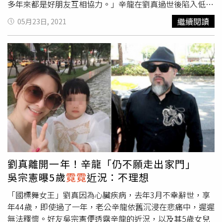
多年來都是好朋友互相協力。」辛龍在劉真過世後陷入低
潮，演藝事業無法振作，甚至也不願朋友對外多說他與劉真
繼續閱讀
05月23日, 2021
的故事。日前辛龍更以個人工作室發出聲明，提告Pub老闆
許理平出書未經他的同意，以侵害隱私之方式記述他與妻子
的過往事蹟，已委請律師提告。辛龍所屬「容易文創」臉書
粉專，日前也將他相關資料全部移除。（圖／翻攝自容易文
創臉書）據了解辛龍因此向老闆吳宗憲告假，暫時不接任何
演藝工作，也消失於「容易文創」臉書粉專；對此，本刊詢
問吳宗憲，他僅低調表示：「我們很多年來都是好朋友互相
協力，現在他（辛龍）的工作行程各方面都由他自己來主
導。」其他不願多談。辛龍與劉真愛得深刻，劉真生前受訪
曾說：「我們不會特地過什麼節日，每個月都有雙雙節，可
能是一起吃頓飯，或是他送我一條絲巾。」每個月22日就是
辛龍、劉真夫妻的甜蜜雙雙節，就連劉真最後昏迷病榻階
劉真離開一年！辛龍「仍不願走出家門」
段，辛龍都選則在22日22時22分與愛妻告別，用情至深。
吳宗憲曝5歲
霓霓
近況：不理想
他與劉真育有5歲女兒
霓霓
，劉真生前最疼愛女兒，雖然外
界不斷對辛龍喊話要為女兒走出來，但他僅對身旁好友表
「國標舞女王」劉真因為心臟疾病，去年3月不幸辭世，享
示：「對我來說，這一年來要踏出家門，真的是件難事。」
年44歲，即使過了一年，老公辛龍依舊沉浸在悲痛中，遲遲
回歸演藝圈似乎還要一段時間。近日因知名Pub餐廳EZ5老
無法釋懷。好友吳宗憲便透露辛龍的近況，以及其5歲女兒