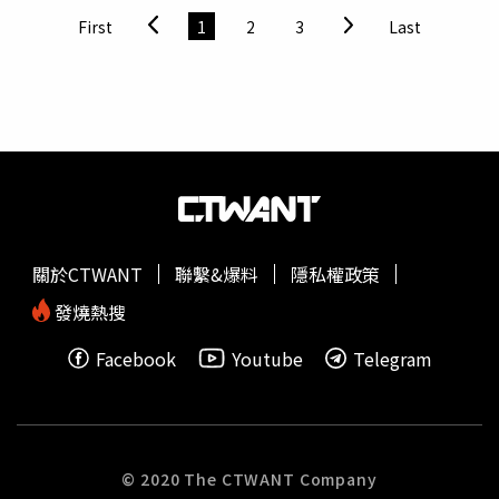
歲女兒洗澡、換尿片，開導他要多出來走走。而辛龍4歲女
First
1
2
3
Last
兒
霓霓
至今還沒上學，吳宗憲從旁建議辛龍趕快讓女兒接觸
外界，「我說『小朋友幾個月後沒讓她去上課，我就會強
制』。」擔心小孩跟外界接觸太少，會導致個性內向。憲哥
憶起劉真帶著女兒最後一次進棚錄影的畫面，透露後悔沒好
好阻止她動手術，「開不了口說好好的別動刀，很遺憾沒有
成功」。
關於CTWANT
聯繫&爆料
隱私權政策
發燒熱搜
Facebook
Youtube
Telegram
© 2020 The CTWANT Company