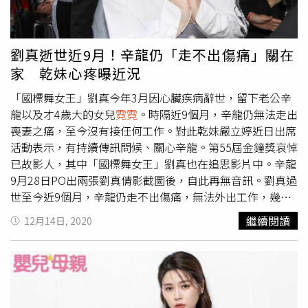
《ETtoday新聞雲》事後詢問容易文創經紀人，指顯示訊息
已讀、但電話未接，辛龍則是已讀未回；對於雙方是否還有
合約，吳宗憲僅表示，「不再聊他的事情，讓他自己去沉
劉真逝世近9月！辛龍仍「走不出傷痛」關在
澱」。
家 乾妹心疼曝近況
「國標舞女王」劉真今年3月因心臟疾病辭世，留下老公辛
龍以及才4歲大的女兒
霓霓
。時隔近9個月，辛龍仍無法走出
喪妻之痛，至今沒有接任何工作。對此乾妹嚴立婷近日出席
活動表示，有持續傳訊問候、關心辛龍。第55屆金鐘獎哀悼
已故影人，其中「國標舞女王」劉真也在追思影片中。辛龍
9月28日PO出兩張劉真倩影截圖後，自此再無音訊。劉真過
世至今近9個月，辛龍仍走不出傷痛，無法外出工作，幾乎
都在家專心照顧女兒。根據《自由時報》報導，辛龍乾妹嚴
繼續閱讀
12月14日, 2020
立婷透露，這段時間仍持續傳訊息問候，至於對方有沒有回
不重要，有盡到心力即可；她也不捨地說，「我相信時間會
沖淡傷痛。」