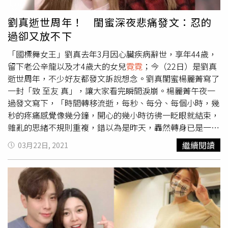
是他們家人私下的問題，我也不想再去做任何回答。」
劉真逝世周年！ 閨蜜深夜悲痛發文：忍的
過卻又放不下
「國標舞女王」劉真去年3月因心臟疾病辭世，享年44歲，
留下老公辛龍以及才4歲大的女兒
霓霓
；今（22日）是劉真
逝世周年，不少好友都發文訴說想念。劉真閨蜜楊麗菁寫了
一封「致 至友 真」，讓大家看完瞬間淚崩。楊麗菁午夜一
過發文寫下，「時間轉移流逝，每秒、每分、每個小時，幾
秒的疼痛感覺像幾分鐘，開心的幾小時彷彿一眨眼就結束，
雜亂的思緒不規則重複，錯以為是昨天，轟然轉身已是一
年……悲傷的過去、無法接受的事實，經歷時間的洗禮，天
繼續閱讀
03月22日, 2021
真的自以為現在應該擁有理想中美好的一切，卻如夢似幻如
泡影的消逝已不在。」楊麗菁有感而發，熙熙攘攘的生命中
緣起緣滅，體會了不等於解脫，看的破卻忍不過，忍的過卻
又放不下，但凡是能叫人真正自在的東西，總是發於內心
的，不必放心、不必遺忘、不用思念，「因為我知道不論何
時你總是在我心中、在我身後、在我沒有察覺的地方。」楊
麗菁說，「過去、現在、未來，妳的臉上永遠充滿溫暖甜甜