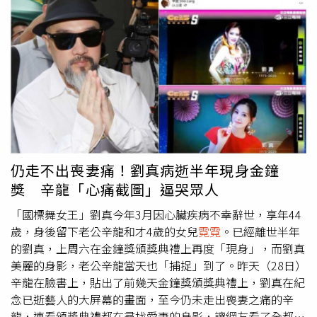
伴小肚臍，兩人更開始「按表操課」，不過前五個月都沒
中，夫妻倆持續天天向上帝禱告，半年後總算有好消息，白
家綺笑說「本想來如果試到9月還沒動靜就放棄，結果8月就
懷孕了！」也搞笑說這年頭生四胎的人不多，政府應該頒
「增產報國」的獎牌給我。白家綺感謝老公吳東諺在她懷孕
期間一肩扛家事，從「神隊友」變成「神隊長」。（圖／嬰
兒與母親雜誌提供）聽到媽媽再度懷孕，白家綺的女兒們欣
喜若狂，倒是「小肚臍」有陣子都不理她，會親爸爸、姊
姊、阿嬤，唯獨排擠媽媽，還會把媽媽推開，似乎感受到
「有人要來跟他分享媽媽的愛」而吃醋。直到有天，白家綺
仍走不出喪妻痛！劉真病逝半年現身金鐘
孕吐不舒服到在沙發上落淚，小肚臍看見後走過來拍拍她、
獎 辛龍「心痛截圖」逼哭眾人
親親她，自此小肚臍恢復和媽媽親密互動，白家綺也笑說
「小肚臍是小暖男」。白家綺日前懷上第四胎，目前懷孕三
「國標舞女王」劉真今年3月因心臟疾病不幸辭世，享年44
個多月。（圖／嬰兒與母親雜誌提供）目前懷孕3個多月的
歲，身後留下老公辛龍和才4歲的女兒
霓霓
。已經離世半年
白家綺孕吐嚴重，她苦笑：「感覺急性腸胃炎加嚴重宿
的劉真，上周六在金鐘獎頒獎典禮上再度「現身」，而劉真
醉。」目前靠針灸來減緩孕吐不適感。也感謝老公從「神隊
美麗的身影，老公辛龍當天也「捕捉」到了。昨天（28日）
友」已晉升為「神隊長」，吳東諺一肩扛起所有育兒及家
辛龍在臉書上，貼出了前幾天金鐘獎頒獎典禮上，劉真在紀
事。夫妻倆至今維持好感情，會在睡前一起禱告，回想一天
念已逝藝人的大屏幕的畫面，至今仍未走出喪妻之痛的辛
內值得感恩的事，白家綺說，禱告是促進夫妻感情很好的方
龍，連看頒獎典禮都在尋找愛妻的身影，讓網友看了全都淚