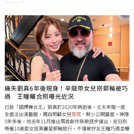
痛失劉真6年後現身！辛龍帶女兒搭郵輪被巧
遇 王瞳曬合照曝光近況
已故「國標舞女王」劉真於2020年病逝後，丈夫辛龍一度
全面淡出演藝圈，獨自照顧女兒
霓霓
，鮮少公開露面。神隱
5年多後，他去年11月推出兩首創作新歌逐步復出，近日則
帶著10歲愛女搭乘麗星郵輪旅行，不僅被好友王瞳巧遇並曝