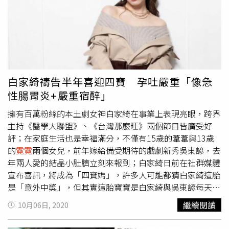
白家綺禱告半年喜迎四寶 孕吐嚴重「像急
性腸胃炎+嚴重宿醉」
擁有百萬粉絲的本土劇女神白家綺在事業上表現亮眼，跨界
主持《醫學大聯盟》、《台灣那麼旺》兩個節目皆廣受好
評；在家庭生活也是幸福滿分，不僅有15歲的葦葦與13歲
的
霓霓
兩個女兒，前年嫁給備受期待的戲劇新秀吳東諺，去
年兩人愛的結晶小肚臍立刻來報到；白家綺日前在社群媒體
宣布喜訊，將成為「四寶媽」，許多人可能都猜白家綺這胎
是「意外中獎」，但其實這胎寶寶是白家綺與吳東諺每天向
上帝禱告，好不容易才得來的珍貴禮物。原來去年生小兒子
繼續閱讀
10月06日, 2020
「小肚臍」後，白家綺原本打算「封肚」不生了，但看著小
肚臍和姊姊們有極大年齡差距，因此和老公決定再生一胎陪