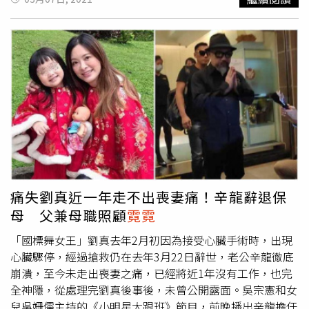
家綺開玩笑表示，小朵拉是愛漂亮的雙魚座，可能還在梳妝
打扮、上髮捲，要美美的誕生；此外她也大讚有個神隊友老
公，吳東諺這2天都還在幫兒子小肚臍戒奶嘴。
痛失劉真近一年走不出喪妻痛！辛龍辭退保
母 父兼母職照顧
霓霓
「國標舞女王」劉真去年2月初因為接受心臟手術時，出現
心臟驟停，經過搶救仍在去年3月22日辭世，老公辛龍徹底
崩潰，至今未走出喪妻之痛，已經將近1年沒有工作，也完
全神隱，從處理完劉真後事後，未曾公開露面。吳宗憲和女
兒吳姍儒主持的《小明星大跟班》節目，前晚播出辛龍擔任