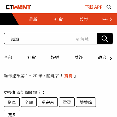
跳至主要內容區塊
下載 APP
最新
社會
娛樂
財經
⊗ 清除
全部
社會
娛樂
財經
政治
顯示結果第 1 ~ 20 筆 / 關鍵字「
霓霓
」
更多相關新聞關鍵字：
劉真
辛龍
吳宗憲
霓霓
雙雙節
更多