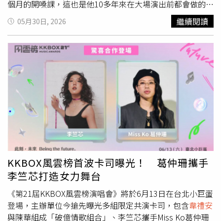
個月的開嗓課，這也是他10多年來在大場演出前都會做的事
情。為了與粉絲們互動，
韋禮安
準備了首創的45度斜長LED
繼續閱讀
05月30日, 2026
舞台。（圖／蘇聖倫攝）這次的演唱會以小巨蛋首創的45度
斜長LED舞台呈現核心概念，讓人嘖嘖稱奇的超長L型舞台
呼應著演唱會名稱「HI WE1」的類電話話筒設計，象徵著
一條長長的時間軌道，在上面記錄聲音，串起回憶和情感。
韋禮安
表示每次站上小巨蛋，他都會跟導演許願要有延伸
台，才能跟所有的觀眾互動，笑說：「今天最大的挑戰就是
跟每一區的你們打招呼，我最害怕的是整場演唱會你們只會
看到我的屁股，這樣就太便宜你們了！」
韋禮安
解釋演唱會
名稱由來。（圖／蘇聖倫攝）提到演唱會名稱，
韋禮安
解
釋：「會取這個名字表面上看起來很胡鬧，但打電話代表人
與人之間的連結，想藉由這場演唱會表達我整個人的心境與
狀態。」由於延伸舞台很長，讓他打趣說：「我沒帶手機，
KKBOX風雲榜首波卡司曝光！ 葛仲珊攜手
不然演唱會結束能種出三隻皮克敏。」今天剛好是蘇打綠的
李竺芯打造女力舞台
成軍日，馨儀又是演唱會導演，因此團員們都力挺，與
韋禮
安
一同參加《披荊斬棘的哥哥4》的林志玲老公AKIRA也到
《第21屆KKBOX風雲榜演唱會》將於6月13日在台北小巨蛋
場支持，此外五月天的瑪莎、品冠、阿Ken、蔡旻佑理想混
登場，主辦單位今搶先曝光多組限定共演卡司，包含
韋禮安
蛋、冰球樂團等人都現身。此次兩場演出都完售，吸引約2
與陳華組成「破億情歌組合」、李竺芯攜手Miss Ko葛仲珊