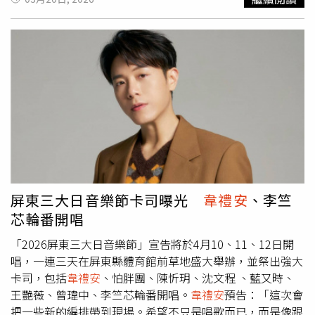
間遠距離相處，那種在距離之中慢慢累積的思念，反而讓彼
此的情感，一天一天變得更加深刻、更加緊密。」於是
韋禮
安
把這份跨越時間與空間的情感，透過音樂留下來，進而完
成〈一天一天〉。歌曲的MV場景拉到了澳門，是男女主角
柯煒林和馬士媛逃離現實的感情避難場，由兩人是一段婚外
情，
韋禮安
在現場看到他們對戲時，竟然瞬間「入戲」，搞
笑說：「這裡是他們來『偷情』，沒揪！」還上演偷偷在兩
人身後跟蹤的戲碼玩得十分投入，但也忽然驚醒笑問：「這
樣等下海關會不會過來關切啊？」柯煒林和馬士媛在MV中
上演婚外情。（圖／索尼音樂提供）上週
韋禮安
5月30日的
小巨蛋演唱會開賣，立刻被搶購一空，他也宣布5月31日加
場，笑說：「如果加場也可以賣完，相信整個團隊也會更有
屏東三大日音樂節卡司曝光
韋禮安
、李竺
士氣。」這次的舞台對
韋禮安
來說將會是一大挑戰，舞台設
芯輪番開唱
計其實是四面台的概念，但又有三面台的形式，要照顧各個
面向的觀眾，他表示：「雖然會是一個比較消耗體力的演出
「2026屏東三大日音樂節」宣告將於4月10、11、12日開
方式，但可以讓觀眾在不同座位區會有不一樣的聲光感受，
唱，一連三天在屏東縣體育館前草地盛大舉辦，並祭出強大
非常希望帶給大家不同以往的演出效果。」
卡司，包括
韋禮安
、怕胖團、陳忻玥、沈文程 、藍又時、
王艷薇、曾瑋中、李竺芯輪番開唱。
韋禮安
預告：「這次會
把一些新的編排帶到現場。希望不只是唱歌而已，而是像跟