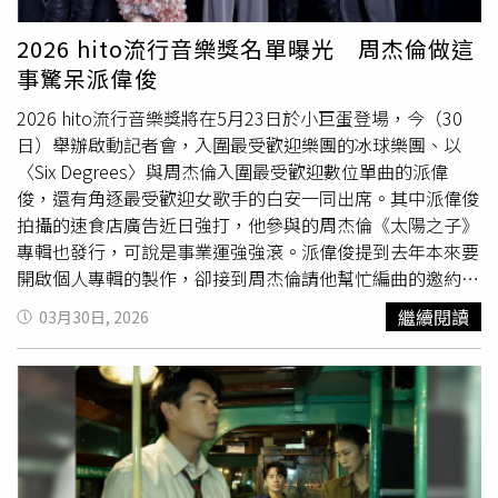
美契合，將曖昧拉扯的忐忑、雙向奔赴的甜蜜唱到極致，完
成從忐忑期待到勇敢確定的情感蛻變。
2026 hito流行音樂獎名單曝光 周杰倫做這
事驚呆派偉俊
2026 hito流行音樂獎將在5月23日於小巨蛋登場，今（30
日）舉辦啟動記者會，入圍最受歡迎樂團的冰球樂團、以
〈Six Degrees〉與周杰倫入圍最受歡迎數位單曲的派偉
俊，還有角逐最受歡迎女歌手的白安一同出席。其中派偉俊
拍攝的速食店廣告近日強打，他參與的周杰倫《太陽之子》
專輯也發行，可說是事業運強強滾。派偉俊提到去年本來要
開啟個人專輯的製作，卻接到周杰倫請他幫忙編曲的邀約，
透露原本只要他寫3首，但後來周杰倫靈感大爆發變成7首，
繼續閱讀
03月30日, 2026
笑說：「本來以為工作完成，在國外滑雪，結果接到電話問
『準備接招了嗎』？」在歌曲上派偉俊給了不少意見，不過
大部分都被打槍，「他習慣自己的旋律，這對藝術家來說是
很正常的事情。」派偉俊（右一）分享為周杰倫新專輯編曲
的過程。（圖／侯世駿攝）不過〈愛琴海〉這首歌派偉俊只
是給了一些小建議，沒想到周杰倫直接用在成品中，讓他相
當驚喜，「我對他（周杰倫）的了解，他是不太會用別人寫