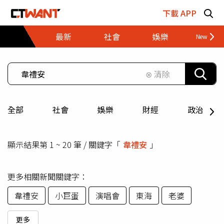
跳至主要內容區塊
下載 APP
最新
社會
娛樂
財經
⊗ 清除
全部
社會
娛樂
財經
政治
顯示結果第 1 ~ 20 筆 / 關鍵字「
韋禮安
」
更多相關新聞關鍵字：
韋禮安
小巨蛋
演唱會
東海
老婆
更多