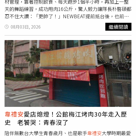
材管理，靠著控制飲食、每天跑步1個半小時，再加上一整
天的舞蹈練習，成功甩肉16公斤，驚人毅力讓隊長朴暋碩都
忍不住大讚：「更帥了！」NEWBEAT提前抵台後，也前往
台中逛夜市。趙潤厚透露，人生第一杯奶茶就是在台中喝
繼續閱讀
08月03日, 2026
到，「當地奶茶真的很不一樣。」崔瑞玹則對夜市地瓜球念
念不忘，笑說：「有機會還想再吃。」朴暋碩表示，團員們
來台前除了搜尋必吃美食，也將台北101列為必訪景點，希
望把握時間朝聖，同時為了以最佳狀態見粉絲，全員都進行
身材及皮膚管理。其中成果最驚人的就是老么金利優，他透
露自己花了3個月甩肉16公斤，崔瑞玹也大讚：「不只變得
更帥，因為變輕了，跳舞也變得更輕盈，看起來就很會
跳。」不過朴暋碩笑說完全沒有危機感，「看到他變帥，反
而覺得整個團體都更帥了，所以很感謝老么。」不過金利優
也坦言，台灣美食很符合自己的口味，「第一口進去理智線
就會斷掉」，只能克制自己適量享用。老么金利優靠飲控、
運動甩肉16公斤。（圖／侯世駿攝）昨（2日）NEWBEAT
韋禮安
愛店熄燈！公館梅江烤肉30年走入歷
在台北西門町舉辦街頭快閃演出，除了表演NEWBEAT夯
史 老饕哭：青春沒了
曲，也翻跳ATEEZ〈BAD〉，在Threads上引發不少討論與
好評。朴暋碩坦言，原本很擔心天氣太熱，粉絲會選擇離
陪伴無數台大學生青春歲月、也是歌手
韋禮安
大學時期最愛