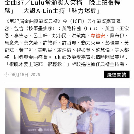
金曲37／Lulu當頒獎人笑稱「晚上班很輕
以學生來說價格便宜、份量又多，還一邊吃、一邊忍不住直
鬆」 大讚A-Lin主持「魅力爆棚」
呼：「250元可以吃到這種東西，好爽！」充分展現學生時
代最真實的心情。梅江主打韓式銅盤烤肉吃到飽，提供牛、
《第37屆金曲獎頒獎典禮》今（16日）公布頒獎嘉賓陣
豬、羊、雞四種肉品，以及青菜、冬粉、韓式小菜無限供
容，包含（按筆畫排序）：黃路梓茵（Lulu）、黃宣、王宏
應。許多老饕認為，它並非走精緻燒肉路線，而是以「吃粗
恩、李竺芯、呂士軒、姚小民、洪敬堯、
韋禮安
、桑布伊、
飽、吃肉吃到爽」聞名，其中銅盤烤肉流下的肉汁與高麗
馬念先、莫文蔚、許效舜、許哲珮、動力火車、彭佳慧、黃
菜、冬粉一起熬煮，更是不少老顧客最懷念的經典滋味。歇
奇斌、黃子軒、鍾興民、蕭煌奇、魏如萱、蘇慧倫，等人都
業消息曝光後，大批網友紛紛留言表示，「陪我度過學生時
將一同參與金曲盛會。Lulu談及頒獎嘉賓心情時幽默笑說：
期和剛出社會的聚餐時光」、「以前門口天天排隊」、「20
「很晚才要上班耶！很輕鬆！」相較過往擔任典禮主持需從
年前就在吃了」、「學生蛋白質補給站」、「窮學生可以大
下午全面備戰，這次以頒獎人身分參與，反而多了一份從
繼續閱讀
06月16日, 2026
口吃肉的地方」、「青春回憶又少一家」、「這是時代的眼
容。而談及本屆的典禮主持人A-Lin，Lulu開心表示兩人私
淚」。還有人表示，自己如今已年過半百，學生時代就是店
下多了主持的共同話題，並對A-Lin的主持功力充滿信心，
裡常客，因此推估梅江實際營業時間恐怕早已超過30年，而
深信對方絕對能游刃有餘，Lulu更滿懷期待地直呼：「A-
非外界所稱的20多年。不少老顧客也分享，全盛時期一餐只
Lin本身就魅力爆棚了，只要一上台，大家一定都會被療
要200多元就能吃到飽，第一次上門時還小心翼翼一片片夾
癒、開心的！」 身為「金曲前輩」的動力火車則表示：
肉，沒想到店員直接豪邁地把整盤肉倒滿銅盤，那一幕至今
「其實最希望是來金曲是領獎不是頒獎啦！」更恭喜所有入
仍令人印象深刻。隨著物價上漲，價格一路從200多元、
圍者被金曲肯定，而成軍多年，提及到如何維持長久相處且
250元，調整到如今平日午餐350元、晚餐及假日400元，雖
不離不棄的默契秘訣時，兩位再度展現反差萌，大方傳授心