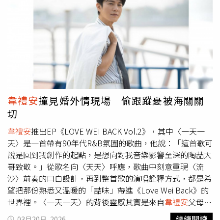
Tizzy Bac 告五人【最受歡迎組合】 ARKis Energy F.F.O
指令就是「跟著旋律放開來跳」，他一開始還會有些害羞、
FEniX 頑童 MJ116【最受歡迎數位單曲】 〈Six Degrees〉
放不開，但愈跳愈進入狀況，開始毫無顧忌地大跳，笑說：
派偉俊 Patrick Brasca & 周杰倫 〈沒去過的地方 (Never
「後來就像平時在家聽這首歌時，愛怎麼亂跳就怎麼跳！」
Been)〉Ozone 〈幸福在歌唱〉A-Lin 〈若無你我欲去佗
韋禮安
希望能再與柯煒林、馬士媛合作。（圖／索尼音樂提
位〉黃奇斌 〈最好的朋友〉
韋禮安
& 東海 〈跳樓機〉LBI
供）
韋禮安
與柯煒林、馬士媛拍攝的《旺角戀曲》音樂短詩
利比【最受歡迎女歌手】 JOLIN 蔡依林 Miss Ko 葛仲珊 白
影集也來到尾聲，許久沒有戲劇演出的他坦承一開始有些緊
安 家家 蘇慧倫【最受歡迎男歌手】 Van Ness Wu 吳建豪 周
張，在香港的空檔時間一直很努力地在背台詞，「真的很感
湯豪 NICKTHEREAL 陶喆 張震嶽 盧廣仲【2025 hito年度十
謝殷振豪導演慢慢和我解說角色和會往什麼方向走，也謝謝
大華語歌曲】A-Lin〈幸福在歌唱〉 icyball冰球樂團〈不在
和兩位演員，跟他們對戲一直是很舒服的狀態，幫助我放鬆
韋禮安
撞見婚外情現場 偷跟蹤憂被海關關
乎〉 JOLIN 蔡依林〈Pleasure〉 告五人〈黑夜狂奔〉 周湯
很多。」身為I人的
韋禮安
笑說：「來之前聽說煒林和小馬
切
豪 NICKTHEREAL〈我的i〉 陶喆〈陪你〉 張震嶽〈浪人
是大E人，讓我放下許多的緊張與不安，果然見到他們都非
的…〉 頑童 MJ116〈OGS〉 盧廣仲〈太陽與地球〉 蘇慧倫
常友善，聊天聊得很開心，希望有機會再合作。」彼此熟悉
韋禮安
推出EP《LOVE WEI BACK Vol.2》，其中〈一天一
〈就說給我聽〉
之後，
韋禮安
的工作人員頻找柯煒林開心合照，冷落
韋禮
天〉是一首帶有90年代R&B氛圍的歌曲，他說：「這首歌可
安
，彷彿上演影集中
韋禮安
看著馬士媛愛上柯煒林的劇情，
說是回到我創作的起點，是想向對我音樂影響至深的陶喆大
他搞笑地在一旁擺出奧嘟嘟的表情，上演「嫉妒的化身」情
哥致敬。」從歌名向〈天天〉呼應，歌曲中刻意重現〈流
節，活潑的柯煒林見狀立刻跑過來跟
韋禮安
合照，畫面逗
沙〉前奏的口白設計，再到整首歌的演唱詮釋方式，都是希
趣，笑翻所有工作人員。
望把那份熟悉又溫暖的「喆味」帶進《Love Wei Back》的
世界裡。〈一天一天〉的背後靈感其實是來自
韋禮安
父母的
真實故事，「當年爸爸媽媽在不同時間出國求學，必須長時
繼續閱讀
03月20日, 2026