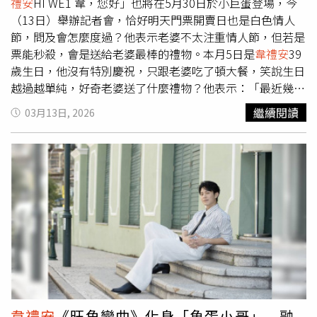
告：「《Suí水》專輯裡的歌，每一首都是我的春天，希望
禮安
HI WE1 韋，您好」也將在5月30日於小巨蛋登場，今
可以多多跟大家分享。」更形容春天的感受是：「很多小鳥
（13日）舉辦記者會，恰好明天門票開賣日也是白色情人
的鳴叫都從春天開始。」對於屏東旅行念念不忘，李竺芯上
節，問及會怎麼度過？他表示老婆不太注重情人節，但若是
個月才去過恆春遊玩，「體驗到黃色的芒草景色和落山風，
票能秒殺，會是送給老婆最棒的禮物。本月5日是
韋禮安
39
我非常喜歡！」大讚東港的魚丸、後灣的海鹽都很有特色。
歲生日，他沒有特別慶祝，只跟老婆吃了頓大餐，笑說生日
面對4月屏東的高溫天氣，她享受其中：「既有溫度，何不
越過越單純，好奇老婆送了什麼禮物？他表示：「最近幾年
留下來，來屏東三大日，把溫度變熱情。」
老婆都會問我要什麼，但我好像物欲沒這麼高，今年收到了
繼續閱讀
03月13日, 2026
電子書。」至於大家關注的「造人進度」，他笑回：「不敢
太積極關注這件事，怕把他嚇跑。」
韋禮安
先前眼皮狂跳，
老婆安慰他是喜上加喜。（圖／侯世駿攝）
韋禮安
也許願能
身體健康，透露前陣子眼皮一直跳，老婆安慰他這是「喜上
加喜」的徵兆，不過他還是會找時間去健康檢查，「畢竟奔
4了，辦演唱會不論體力或精神都有很大的消耗。」為了最
好的演出狀態，
韋禮安
持續健身，甜蜜說老婆會幫他買維他
命，並稱讚他的身材一直都很好。
韋禮安
打算用玩起來的態
度攻蛋。（圖／侯世駿攝）相隔兩年半再攻蛋，
韋禮安
坦言
還是很緊張，「不知道會不會有人來看，可能是我的性格，
都會有最壞的打算。」他也搞笑說有可能在舞台上化身「舞
亡」，會用一種「玩起來」的態度挑戰小巨蛋。不過此次他
韋禮安
《旺角戀曲》化身「魚蛋小哥」 融