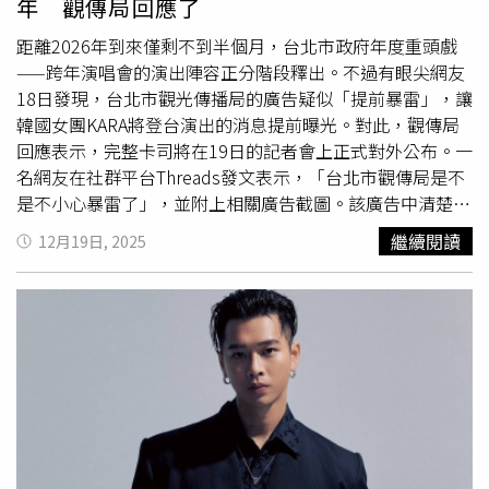
年 觀傳局回應了
或眼尾收細使用，能同時兼顧細線精準度與手感穩定度，筆
觸滑順、不拉眼皮，防水抗汗表現都很優秀，從早到晚線條
距離2026年到來僅剩不到半個月，台北市政府年度重頭戲
仍然清楚，不怕出門太久變成可怕熊貓眼。Love Liner隨心
——跨年演唱會的演出陣容正分階段釋出。不過有眼尖網友
所慾超防水極細眼線筆有經典深棕與溫柔赤茶兩款經典色
18日發現，台北市觀光傳播局的廣告疑似「提前暴雷」，讓
號，適合打造日常輕柔眼妝，也能與極細款搭配使用提升層
韓國女團KARA將登台演出的消息提前曝光。對此，觀傳局
次感，滿足不同場合的妝容需求。（圖／品牌提供）
回應表示，完整卡司將在19日的記者會上正式對外公布。一
名網友在社群平台Threads發文表示，「台北市觀傳局是不
是不小心暴雷了」，並附上相關廣告截圖。該廣告中清楚寫
有「韓國女團KARA獨家登場臺北跨年晚會」的文字，甚至
繼續閱讀
12月19日, 2025
還提及共13組卡司、6組獨家組合、包括KARA與蔡健雅等
人。不過，當點擊該廣告連結前往台北市跨年活動官網時，
完整卡司仍未上線，顯示內容尚未正式公開。觀傳局對此表
示，目前官方尚未對外發布所有表演名單，跨年晚會的完整
卡司將會在19日召開的記者會中正式揭曉。截至目前，觀傳
局已公開的演出名單中，包含蔡健雅與李千娜兩位獨家演出
歌手，以及
韋禮安
、美秀集團、高爾宣、王ADEN、畢書
盡、U:NUS、幻藍小熊等藝人與團體。雖然主秀仍保留神
秘，但曝光的陣容已展現音樂類型的多元與豐富。今年北市