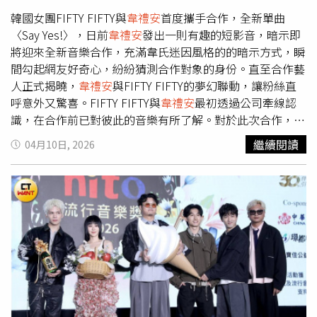
CP」，兩人則異口同聲表示只是「好哥兒們」，大穎更笑
虧郭家瑋「10句有9句在練肖話」。此外，日本全能創作歌
韓國女團FIFTY FIFTY與
韋禮安
首度攜手合作，全新單曲
手Ayumu Imazu也將首度來台演出，預告除了帶來新專輯歌
〈Say Yes!〉，日前
韋禮安
發出一則有趣的短影音，暗示即
曲，更會大秀招牌舞蹈實力。而全員退伍的Ozone也將以完
將迎來全新音樂合作，充滿韋氏迷因風格的的暗示方式，瞬
整體回歸風雲榜舞台，成員們即便服役期間，仍持續線上討
間勾起網友好奇心，紛紛猜測合作對象的身份。直至合作藝
論演出內容，期待用升級版舞台與全新歌曲，帶給歌迷最炸
人正式揭曉，
韋禮安
與FIFTY FIFTY的夢幻聯動，讓粉絲直
裂的演出體驗。
呼意外又驚喜。FIFTY FIFTY與
韋禮安
最初透過公司牽線認
識，在合作前已對彼此的音樂有所了解。對於此次合作，
韋
禮安
表示感到相當開心與期待，「自己已有一段時間沒有演
繼續閱讀
04月10日, 2026
唱如此甜的作品，這次的合作是一次相當新鮮且愉快的嘗
試。」本次合作延續了FIFTY FIFTY一貫清新甜美的音樂風
格，由韓國製作團隊操刀完成，整體製作延續韓系流行音樂
在旋律與編曲上的精緻度，並融合跨市場合作的特色，推出
中英文兩版。FIFTY FIFTY與
韋禮安
夢幻聯動。（圖／索尼
音樂提供）〈Say Yes!〉以清新治癒的旋律為基底，從心跳
加速的初見場景切入，層層遞進至勇敢告白的瞬間，每一段
旋律都在呼應那句最令人心動的回應。歌曲不僅是一份等待
答案的深情告白，更是一場「心動頻率交換」的雙向確認。
韋禮安
溫柔細膩的聲線，與FIFTY FIFTY清甜靈動的嗓音完