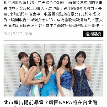
柔膚、嫩紫的四色校色能實際修正暗沉、蠟黃或泛紅問題，
視平均收視達1.78、中天綜合台0.65，兩個頻道累積的不重
讓後續粉底顏色更乾淨，光是單擦就能讓膚色看起來均勻，
複收視人次超過530萬人，展現臺北跨年的超強吸引力。長
是那種妝前就先把膚況整理好的類型。1028 Dew Block!超
達6小時的跨年晚會中，收視最高點落在臺北101跨年煙火
保濕UV水潤校色飾底乳EX／290元（圖／品牌提供）另外
秀，瞬間收視一舉飆升至4.13，成為全晚最吸睛時刻。藝人
底妝控也不能錯過INTEGRATE高人氣的#發光小奶瓶-光透無
表演橋段同樣表現不俗，其中金曲歌后蔡健雅與金曲創作才
瑕美肌粉底液！訴求高遮瑕但粉感低，利用獨家球狀粉體技
子
韋禮安
跨界合唱〈拋物線〉，雙金美聲聯手，創下2.62的
繼續閱讀
01月02日, 2026
術讓粉底薄擦就能輕鬆修飾毛孔與膚色不均，再加上內含積
高收視；影視歌三棲全能歌后李千娜演唱〈望月想愛人〉
雪草與玻尿酸的養膚配方，妝感偏水光奶油肌，即使用指腹
時，收視也達2.49，成功擄獲觀眾目光。台北跨年收視最高
直接上妝也能服貼、不厚重。INTEGRATE光透無瑕美肌粉
點落在101跨年煙火秀，瞬間收視一舉飆升至4.13。（圖／
底液／529元（圖／品牌提供）眼妝部分，1028「時光機印
侯世駿攝）除了電視播出，2026臺北跨年晚會也同步進行
花限量眼彩盤」主打實用配色與粉質表現，眼影粉體細、貼
全程網路直播。臺北市政府YouTube頻道直播影片於一天內
膚度高，霧面色不飛粉、珠光色服貼不顯眼皮紋路，日常單
累積觀看次數超過332萬，最高同時在線人數達26萬；中視
色疊擦就能完成完整眼妝。不管是大地摩卡色調的#喫茶館
新聞YouTube頻道觀看次數達245萬，中時新聞網YouTube
還是清新薄荷綠的#冰菓室，兩款色選都是以亞洲膚色為基
頻道亦突破111萬次。另於台北旅遊網FB與中視新聞FB平
礎設計，新手也不容易失手，真正能天天都派上用場。
台直播，合計觸及近10萬人次。此外，跨年晚會同步於
1028時光機印花限量眼彩盤／520元（圖／品牌提供）想要
LINE TODAY播出，總觀看人次超過122萬。整體統計，
眼妝一整天不暈，很多人會直接鎖定Love Liner！尤其這次
2026臺北跨年晚會結合電視頻道與YouTube、Facebook、
它們推出的「隨心所慾超防水極細眼線筆」，筆芯為
LINE TODAY等新媒體平台，總觸及人數超過1350萬人，再
北市廣告提前暴雷？韓團KARA將在台北跨
1.1mm× 2.2mm超極細橢圓設計，特別適合想描繪內眼線
次穩坐全台跨年活動龍頭寶座。