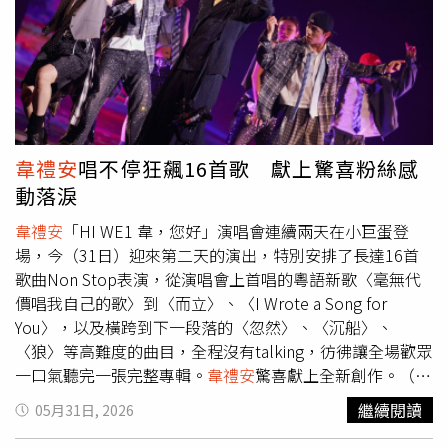
若一直被追問會讓太太承受過多壓力，長輩對此也體貼不會
催。演唱會結束後他預計能休息一個禮拜，計畫會跟老婆一
起飛出國度假，放鬆緊繃已久的身心。
韋禮安
在慶功宴時落
淚。（圖／IMC提供）
韋禮安
唱不停狂飆16首歌 獻上驚喜粉絲感
動落淚
韋禮安
「HI WE1 韋，您好」演唱會連續兩天在小巨蛋登
場，今（31日）迎來第二天的演出，特別安排了長達16首
歌曲Non Stop表演，從演唱會上首唱的粵語新歌〈毫無代
價唱我自己的歌〉到〈而立〉、〈I Wrote a Song for
You〉，以及橫跨到下一段落的〈忽然〉、〈沉船〉、
〈狼〉等高難度的曲目，全程沒有talking，彷彿讓全場歡眾
一口氣聽完一張完整專輯。
韋禮安
驚喜獻上全新創作。（圖
／IMC提供）身為貓奴的
韋禮安
在演唱會的VCR橋段，帶領
繼續閱讀
05月31日, 2026
全場一起玩「貓咪拳跳舞機」遊戲，首場演出呼喚好友蔡旻
佑以及導演蘇打綠馨儀、五月天的瑪莎加入一起玩，讓粉絲