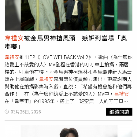
的，他可能覺得我在這張專輯的角色能帶來色彩。」接下來
派偉俊全力衝刺自己的專輯，預告會是很大的計畫，會有各
式各樣大家沒有聽過的風格。周杰倫專輯推出後，在網路上
掀起熱烈討論，派偉俊身為此張作品的「御用編曲」，當然
也是熱議焦點，但他不太會被網路言論影響，而這也是從周
韋禮安
被金馬男神搶風頭 嫉妒到當場「奧
杰倫身上學到的優點，「他（周杰倫）不在乎別人怎麼看，
嘟嘟」
我也會學著不被評價輿論影響，音樂就是音樂，喜歡就會
聽。」還有不少人評價周杰倫新專輯整體旋律不像從前，但
韋禮安
推出EP《LOVE WEI BACK Vol.2》，歌曲〈為什麼你
派偉俊認為這張專輯真實反映周杰倫現在的生活，有小孩、
總愛上不該愛的人〉MV全程在香港的叮叮車上拍攝，兩層
家庭，是非常美好的狀態。hito流行音樂獎將在5月23日在
樓的叮叮車他在樓下，金馬男神柯煒林和金馬最佳新人馬士
小巨蛋登場。（圖／侯世駿攝）此次hito流行音樂獎，冰球
媛在上層飆戲，
韋禮安
感謝兩位演員傾力演出，更感謝兩人
樂團成績亮眼，問及誰是最大的競爭對手？團員們直呼：
幫助他在拍攝影集時入戲，直說：「希望有機會能和他們再
「沒有競爭心態，有入圍就很棒了，沒拿到沒差，遇到這種
合作！」在〈為什麼你總愛上不該愛的人〉MV中，
韋禮安
場合就開心玩音樂，不然會對不起我們的音樂。」白安則與
在「韋宇宙」的1995年，搭上了一班空無一人的叮叮車，
蔡依林、蘇慧倫等人一同入圍最受歡迎女歌手，她也抱持佛
在這趟旅程中，不斷地問著「為什麼」。首次在叮叮車上拍
繼續閱讀
03月26日, 2026
系心態，「Jolin影響很多代的歌手跟音樂人，慧倫也是，
攝，他開心說：「這不是每一個人都可以有過的香港體驗，
希望跟她們一樣在這個行業很久。」2026 hito流行音樂獎
包叮叮車！且包車很酷，這台包車的車頭就會寫『私人租
最受歡迎票選入圍名單【最受歡迎樂團】 icyball冰球樂團
用』！」由於是私人包車，沒有其他乘客，導演給
韋禮安
的