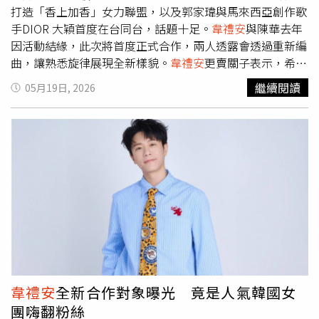
萬人同樂，成本則超過4千萬。
打造「香上加香」女力聯盟，以及郭家瑋與馬來西亞創作歌
手DIOR 大穎首度在台同台，話題十足。
韋禮安
與陳華去年
因活動結緣，此次將首度正式合作，兩人透露會透過重新編
曲，讓熟悉旋律展現全新樣貌。
韋禮安
更賣關子表示，希望
和歌迷玩「在小巨蛋找彩蛋」的遊戲。談到彼此印象，
韋禮
繼續閱讀
05月19日, 2026
安
大讚陳華自然幽默又有才華；陳華則稱對方是「令人尊敬
的前輩」，還爆料
韋禮安
曾在活動口播時即時救援，展現超
強臨場反應。另一組跨界焦點則是李竺芯與葛仲珊的首次合
作。兩人風格截然不同，卻同樣擁有不受框架限制的創作精
神。葛仲珊笑稱李竺芯「聲音成熟卻帶點 child-like 的天
真」，李竺芯則形容葛仲珊是「酷酷但很溫暖的人」。兩人
也預告將重新編曲彼此作品，以意想不到方式穿插演出，李
竺芯更幽默形容：「香上加香，保證更好吃！」日本全能創
作歌手Ayumu Imazu將首度來台演出，登上《第21屆
KKBOX風雲榜演唱會》。（圖／KKBOX提供）以〈過了幾
天〉成為新世代K歌神曲的郭家瑋與DIOR大穎，也將迎來
「攻蛋」初體驗。兩人透露籌備方式相當隨興，僅靠一通電
韋禮安
全新合作對象曝光 竟是人氣韓國女
話開線上會議便完成討論。面對粉絲頻頻敲碗「情歌
團嗨翻粉絲