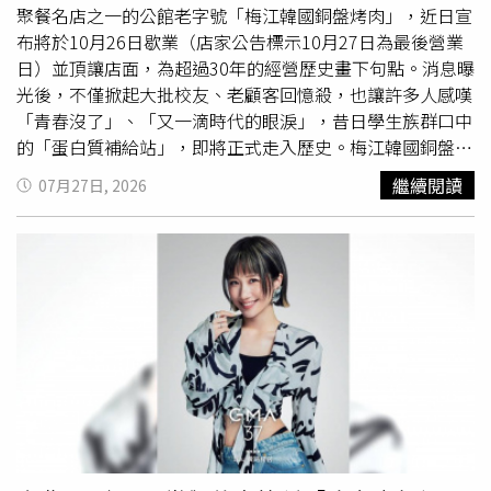
開，沒想到大家一路陪伴到最後，讓他們十分感動，「也因
聚餐名店之一的公館老字號「梅江韓國銅盤烤肉」，近日宣
此對自己更有信心。」記者會上，朴暋碩清唱五月天〈任
布將於10月26日歇業（店家公告標示10月27日為最後營業
性〉，洪旻惺則挑戰演唱
韋禮安
〈如果可以〉，表示自己曾
日）並頂讓店面，為超過30年的經營歷史畫下句點。消息曝
聽過這首歌，覺得旋律與個人風格、聲音都很契合，因此花
光後，不僅掀起大批校友、老顧客回憶殺，也讓許多人感嘆
了一週時間學習。談到學習中文最困難的地方，全如如正坦
「青春沒了」、「又一滴時代的眼淚」，昔日學生族群口中
言最難的是聲調，雖然被成員公認發音最好，但他謙虛表示
的「蛋白質補給站」，即將正式走入歷史。梅江韓國銅盤烤
仍有進步空間，反而認為洪旻惺更擅長將中文運用在日常生
肉位於台北公館商圈，距離台灣大學步行約6分鐘，多年來
繼續閱讀
07月27日, 2026
活中。洪旻惺也現場秀中文，分享「大家好，我是韓國
憑藉平價韓式銅盤烤肉吃到飽，成為許多學生聚餐、社團活
人」、「你好」、「你身體好嗎？好久不見」等實用詞彙，
動及慶生的熱門地點。美食部落客「Wisely的拍拍照寫寫
更現場現學現賣「請給我發票」，獲得全場好評。
字」日前在臉書分享，繼公館老店「夢駝鈴」歇業後，又一
NEWBEAT體驗包小籠包。（圖／侯世駿攝）
家陪伴在地超過20年的老字號即將熄燈，令不少人相當不
捨。從現場照片可見，店家已在門口掛起醒目的「頂讓」布
條，並寫著「珍重再見，謝謝大家的支持與愛護，10月27
日將是最後營業日」，正式向一路支持多年的顧客道別，也
讓不少人趁著歇業前特地回店朝聖。梅江除了是許多台大人
的共同回憶，也是歌手
韋禮安
念台灣大學外文系時期的口袋
名單。2014年接受媒體專訪時，他還特地帶著記者回到梅
江用餐，分享學生時代只要系籃練完球，就會和同學相約來
這裡大口吃肉。當時午餐吃到飽只要250元，他笑著表示，