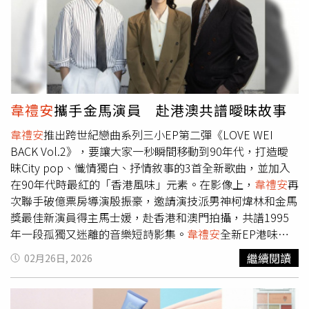
告，歌單除了經典作，更收錄許多「隱藏版遺珠」，將透過
大膽編排帶給雙耳全新感受。
韋禮安
也笑稱，這次不僅會展
現深情一面，還會再次挑戰跳舞，期待與全場粉絲一起「熱
線」。適逢39歲生日當天發布舉辦演唱會喜訊，他仍笑說：
「雖然我的演唱會是『韋 您好』接電話的概念，但我希望
生日當天可以沒有電話，關掉手機，不被打擾，好好享受
me time的一天，但大概是現在最奢侈的願望了。」
韋禮安
攜手金馬演員 赴港澳共譜曖昧故事
韋禮安
推出跨世紀戀曲系列三小EP第二彈《LOVE WEI
BACK Vol.2》，要讓大家一秒瞬間移動到90年代，打造曖
昧City pop、懺情獨白、抒情敘事的3首全新歌曲，並加入
在90年代時最紅的「香港風味」元素。在影像上，
韋禮安
再
次聯手破億票房導演殷振豪，邀請演技派男神柯煒林和金馬
獎最佳新演員得主馬士媛，赴香港和澳門拍攝，共譜1995
年一段孤獨又迷離的音樂短詩影集。
韋禮安
全新EP港味十
足。（圖／索尼音樂提供）由於90年代的華語娛樂圈，港
繼續閱讀
02月26日, 2026
星、廣東歌、港劇和香港電影佔有舉足輕重地位，是不容忽
視的影視元素，這次
韋禮安
在全新EP中，少不了「港
味」，特別邀請當年寫下張學友〈吻別〉的作詞人何啟宏操