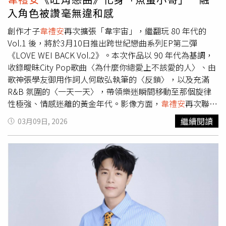
不打算邀請嘉賓，想好好享受與粉絲的時光，更預告在發完
入角色被讚毫無違和感
EP後，計畫會有一張完整的專輯，希望能在今年推出。
創作才子
韋禮安
再次擴張「韋宇宙」，繼翻玩 80 年代的
Vol.1 後，將於3月10日推出跨世紀戀曲系列EP第二彈
《LOVE WEI BACK Vol.2》。本次作品以 90 年代為基調，
收錄曖昧City Pop歌曲〈為什麼你總愛上不該愛的人〉、由
歌神張學友御用作詞人何啟弘執筆的〈反鎖〉，以及充滿
R&B 氛圍的〈一天一天〉，帶領樂迷瞬間移動至那個旋律
性極強、情感迷離的黃金年代。影像方面，
韋禮安
再次聯手
破億票房導演殷振豪，並重金邀請金馬男神柯煒林、金馬最
繼續閱讀
03月09日, 2026
佳新演員馬士媛，遠赴香港旺角與澳門實地拍攝，共譜音樂
短詩影集《旺角戀曲》。
韋禮安
更親自演出穿著白色制服的
茶餐廳「魚蛋小哥」安仔，樸素造型讓團隊驚呼毫無違和
感。他笑稱自己完全融入角色，成為男女主角感情的關鍵催
化劑。
韋禮安
（右）親自演出茶餐廳「魚蛋小哥」安仔，與
馬士媛演出對手戲。（圖／索尼音樂提供）拍攝期間，雖然
行程緊湊，三位主演相處融洽。身為「地頭蛇」的柯煒林熱
情推薦在地飲料，讓
韋禮安
大讚驚豔。雖然
韋禮安
因體力不
支遺憾錯過探班，但他仍慷慨請全劇組大啖香港美食表達謝