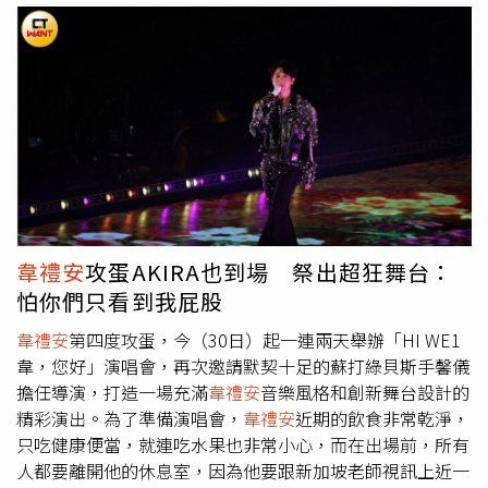
驚呼連連，第二場則由鳳小岳加入遊戲行列，
韋禮安
笑說：
「歡迎大家都成為『貓咪共和國』的成員。」演唱會進入尾
聲，破億神曲〈如果可以〉和出道作品〈慢慢等〉先後帶動
全場大合唱，氣氛衝到最高潮。而在獻給歌迷的歌曲〈世界
上最重要的人〉之後，
韋禮安
送上全新創作〈很久很久〉，
做為這次演唱會的最後一首歌曲，他說：「人與人之間的關
係，是需要滋養和呵護的，透過音樂，我和大家連繫在一
起，最後用這首歌送給你們，希望大家能和你們所愛的人、
家人、朋友、寵物、重要的人，一起走到很久很久。」歌迷
被他的歌聲深深打動，甚至感動落淚，讓演唱會在感動的氛
韋禮安
攻蛋AKIRA也到場 祭出超狂舞台：
圍中，畫下圓滿句點。今日到場欣賞演唱會的藝人有彭佳
怕你們只看到我屁股
慧、曾國城、鳳小岳、TORO、鼓鼓、劉逼、Bii畢書盡、熊
仔、閻奕格、魏如昀、Crispy脆樂團、Ozone的佳辰、哲言
韋禮安
第四度攻蛋，今（30日）起一連兩天舉辦「HI WE1
和文廷、ANGIE安吉、馬士媛等人，足見他的好人緣。
韋，您好」演唱會，再次邀請默契十足的蘇打綠貝斯手馨儀
擔任導演，打造一場充滿
韋禮安
音樂風格和創新舞台設計的
精彩演出。為了準備演唱會，
韋禮安
近期的飲食非常乾淨，
只吃健康便當，就連吃水果也非常小心，而在出場前，所有
人都要離開他的休息室，因為他要跟新加坡老師視訊上近一