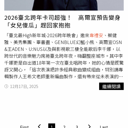
跨年活動也延續往年好評的「多舞台策略」，除了主舞台
外，還有東區頂好廣場、景勤一號公園與象山公園三處分
場，同時首度新增「四四南村」舞台，將匯聚四大主題，提
2026臺北跨年卡司超強！ 高爾宣預告變身
供各年齡層與族群不同風格的跨年體驗。
「女兒傻瓜」趕回家抱抱
「臺北最High新年城-2026跨年晚會」邀來
韋禮安
、蔡健
雅、美秀集團、畢書盡、GENBLUE幻藍小熊、高爾宣OSN
&王ADEN、U:NUS以及與影視歌三棲全能歌后李千娜，以
跨世代的音樂魅力席捲臺北跨年夜，嗨翻整座城市。其中李
千娜更是自出道18年第一次在臺北唱跨年，她的心情是既驚
訝又開心，「這次表演把許多經典歌曲變成組曲，特別請專
輯製作人王希文老師重新編曲製作，還有帶來從未表演的特
別橋段以及舞蹈演出，希望在今年的最後一天帶來熱鬧氣氛
繼續閱讀
12月17日, 2025
還有滿滿祝福，給觀眾很不一樣的跨界合作」。李千娜出道
18年第一次在臺北唱跨年。（圖／中視提供）同為首度登上
臺北跨年舞台的高爾宣，則展現出「女兒傻瓜」的一面。他
透露當晚演出結束後的首要任務就是「回家抱女兒」，共同
度過新年第一天。面對老婆預產期在即，高爾宣笑說若二寶
提早報到，這將會是他最難忘的跨年。人氣男團U:NUS則表
First
1
2
3
Last