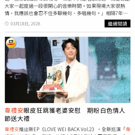
大家一起度過一段很開心的音樂時間。如果現場大家很熱
情，我應該也會忍不住多聊幾句、多唱幾句。」相隔7年，
韋禮安
重返屏東三大日舞台，他迫不及待想跟大家見面：
繼續閱讀
03月18日, 2026
「其實真的滿久了，7年再回到屏東三大日，有一種『好像
很久沒回來打招呼』的感覺，春天對我來說是一個很有希
望、也很適合談戀愛的季節，所以歌單應該會走比較溫暖、
輕鬆、帶一點浪漫的路線。可能會有大家熟悉的情歌，也會
有一些比較有春天氣息、聽了會想跟著哼的歌。」李竺芯首
度參加屏東三大日音樂節。（圖／屏東縣政府提供）對於春
天，
韋禮安
形容：「對我來說有一種『重新開始』的感覺，
冬天好像很多事情都在醞釀，但到了春天就會慢慢發芽。現
在的我也剛好正在如火如荼地籌備演唱會，同時持續製作新
專輯，很多新的想法和能量也都在慢慢長出來。」他會全力
以赴帶來演出，貼心呼籲粉絲：「最重要還是多喝水、記得
防曬，帽子跟墨鏡都可以準備一下。如果真的太熱，也要適
韋禮安
眼皮狂跳獲老婆安慰 期盼白色情人
時找地方休息，不要硬撐。當然最好的降溫方式就是一起唱
節送大禮
歌啦，但還是要記得先把自己照顧好。」金曲台語歌后李竺
芯第一次來到屏東三大日開唱，談到符合春天的歌單，她預
韋禮安
推出新EP《LOVE WEI BACK Vol.2》，全新巡演「
韋