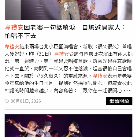
然仍免收服務費，但已不像過去那樣具有壓倒性的價格優
法：「盡量互相體諒包容！」幽默風趣的互動更為本屆頒獎
勢。也有不少網友坦言，近年再次回訪時，發現店內環境、
嘉賓注入滿滿亮點。動力火車將擔任本屆金曲頒獎嘉賓。
衛生、服務品質及餐點內容，已與記憶中的模樣有所落差；
（圖／台視提供）《第37屆金曲獎頒獎典禮》將於6月27日
有人直言「讓回憶停留在青春就好」，也有人認為，隨著年
在台北小巨蛋舉行，當天下午5點將live轉播星光大道及晚間
韋禮安
因老婆一句話噴淚 自爆避開家人：
紀增長，現在反而更偏好精緻、份量適中的燒肉，而不是單
7點的頒獎典禮，並在台視與金曲YouTube播出。此外，也
怕唱不下去
純追求吃到飽。此外，也有民眾分析，若老店長期未改善服
可以透過LINE TODAY、LINE MUSIC官方帳號收看直播。其
務品質、食材特色與用餐環境，加上價格提高至350元至
他播出平台還包括中華電信MOD、新加坡StarHub「HUB
韋禮安
結束兩場台北小巨蛋演唱會，新歌〈很久很久〉首唱
400元後，對以學生為主的消費族群吸引力自然逐漸下降，
都會台」、馬來西亞Astro（含汶萊）等都會播出。全球觀
大獲好評，昨（31日）
韋禮安
受訪時透露此次演出有兩大挑
在連鎖燒肉品牌、火鍋吃到飽及各式新型餐飲競爭下，更難
眾只要透過以上各平台皆能觀賞第37屆金曲獎頒獎典禮精采
戰，第一是體力，第二就是要唱這首歌，透露光是在寫歌時
維持昔日榮景。儘管有人認為梅江近年的表現已不如以往，
盛會。
他就一直哭，訪問到一半又忍不住落淚，坦言很怕自己會唱
但仍有不少老顧客表示，一家店能陪伴台大學生與在地居民
不下去。關於〈很久很久〉的靈感來源，
韋禮安
表示是老婆
超過30年，本身就是一件值得掌聲的事，而它留下的，不只
今年寫給他的生日卡片，提到雖然過得很開心，但感覺彼此
是銅盤烤肉的味道，更是一整個世代共同擁有的青春記憶。
相處的時間越來越少，內容寫著：「跟你在一起很開心，但
每過一次生日感覺我們相處的時光都在倒數。」讓他頓時很
繼續閱讀
06月01日, 2026
有感觸，因為這首歌太容易觸動情感，正式演唱時他還特別
刻意避開家人坐的那一區。老婆在籌備期間給予
韋禮安
許多
正面能量，下台後也稱讚「很棒」，讓他十分感謝太太在身
邊陪伴與鼓勵。問及外界關心的求子進度，
韋禮安
表示目前
還沒有做人成功的好消息，主要是擔心自己身為公眾人物，