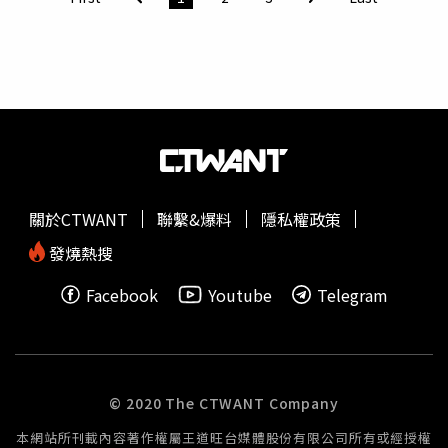
示，能站上臺北跨年舞台是夢想成真，目前正密集練舞，並
準備了全新歌曲與跨界演出，要讓大家看到拼圖般完整的
U:NUS魅力。12月31日「臺北最High新年城-2026跨年晚
會」從晚間7點起在中視、中天綜合台Live轉播。
關於CTWANT
聯繫&爆料
隱私權政策
發燒熱搜
Facebook
Youtube
Telegram
© 2020 The CTWANT Company
本網站所刊載內容著作權屬王道旺台媒體股份有限公司所有或經授權