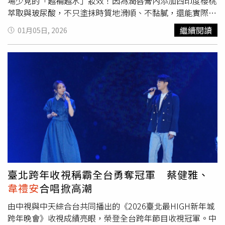
場少見的「越補越水」妝效！因為潤唇膏內添加西印度櫻桃
尼音樂提供）
萃取與玻尿酸，不只塗抹時質地滑順、不黏膩，還能實際改
善乾裂與唇紋狀況。單擦第一層是清透水潤光澤，疊擦第二
繼續閱讀
01月05日, 2026
層開始就有明顯提氣色效果，即使補擦多次也不會卡唇紋或
結塊，對於需要長時間在外反覆補唇妝的人來說非常友善。
MAYBELLINE水嘟嘟蜜光潤唇膏／439元（圖／吳雅鈴攝）
除了產品本身很有特色，MAYBELLINE這次也特別邀請品牌
好友
韋禮安
親自分享使用經驗，他提到會選擇這款潤唇膏的
#02嘟嘟裸粉色在登台前使用，妝感不會過度厚重，卻能讓
整體氣色看起來很好；同時他也會親自現身品牌將於1/10舉
辦的見面會活動，只要在現場任購三支嘟嘟小粉管，前30名
即可獲得限量親筆簽名小卡乙份，並享有近距離
韋禮安
舞台
活動搖滾區入場資格，名額有限，建議大家請記好時間先搶
先卡位！即使在節慶期間演出行程繁忙，
韋禮安
仍會特別抽
空出席1/10@台北市屈臣氏西門店的 「媚比琳嘟嘟小粉管
臺北跨年收視稱霸全台勇奪冠軍 蔡健雅、
品牌好友見面會」，與粉絲進行近距離互動。（圖／品牌提
韋禮安
合唱掀高潮
供）底妝部分，1028的Dew Block!超保濕UV水潤校色飾底
乳EX，將重點放在「校色＋保濕＋服貼」！質地偏水感乳
由中視與中天綜合台共同播出的《2026臺北最HIGH新年城
液狀，延展度高，不會在肌膚表面結膜卡紋，淡藍、裸粉、
跨年晚會》收視成績亮眼，榮登全台跨年節目收視冠軍。中