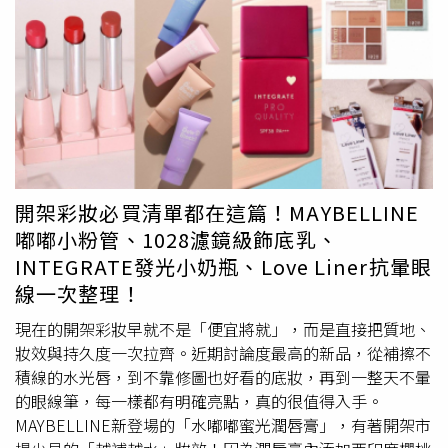
刀，為新歌〈反鎖〉作詞，把經典又熟悉的「學友味」再一
次帶回來；還有充滿City Pop氛圍、歌名很微妙的〈為什麼
你總是愛上不該愛的人〉，以及是
韋禮安
創作的起點、充滿
90年代R&B氛圍的作品〈一天一天〉，他交出和上一張截然
不同風格的音樂作品，展現出多元的音樂創作爆發力。導演
殷振豪在金馬獎慶功宴上遇到柯煒林，他的演技精湛又是香
港人，也有著90年代男主角的形象，正是他與
韋禮安
合作全
新EP影像中最佳男主角人選，女主角馬士媛同樣演技備受
肯定，有著非常適合橫跨年代扮相的外型，兩位演員也一直
開架彩妝必買清單都在這篇！MAYBELLINE
很欣賞殷振豪導演的作品，期待能有合作機會，再加上他們
嘟嘟小粉管、1028濾鏡級飾底乳、
平時就非常喜歡
韋禮安
的創作，進而促成這次金馬+金曲的
INTEGRATE發光小奶瓶、Love Liner抗暈眼
演出陣容，柯煒林、馬士媛加上
韋禮安
，三人交織出一段全
線一次整理！
城曖昧、破碎遺憾的故事。此外，為了讓粉絲直接體驗到
韋
禮安
全新歌曲的魅力，3月13日將於三創CLAPPER STUDIO
現在的開架彩妝早就不是「便宜將就」，而是直接把質地、
舉辦
韋禮安
「Hi, LOVE WEI BACK 2 U」新EP搶聽簽名會，
妝效與持久度一次拉齊。近期討論度最高的新品，從補擦不
並推出全新EP周邊商品「Hi, WEI 迷戀CD造型NFC感應吊
積線的水光唇，到不靠修圖也好看的底妝，再到一整天不暈
飾」，當天會在周邊商品上簽名，更具紀念價值。而這也是
的眼線筆，每一樣都有明確亮點，真的很值得入手。
韋禮安
相隔5年後，再次在活動上與粉絲簽名互動，他表示
MAYBELLINE新登場的「水嘟嘟蜜光潤唇膏」，有著開架市
非常期待。
韋禮安
相隔5年在活動上與粉絲互動。（圖／索