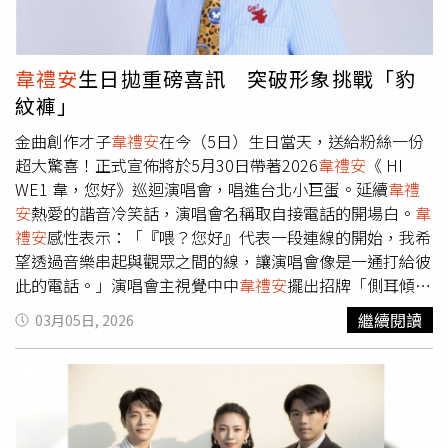
意。《LOVE WEI BACK Vol.2》將於3月10日數位上架，
《旺角戀曲》影集前兩集也將於同日晚間8點同步首播。
韋禮安
生日拋重磅喜訊 突破形象挑戰「豹
紋褲」
金曲創作才子
韋禮安
在今（5日）生日當天，送給粉絲一份
超大驚喜！正式宣佈將於5月30日帶著2026
韋禮安
《 HI
WE1 韋，您好》巡迴演唱會，唱進台北小巨蛋。延續
韋禮
安
熱愛的諧音冷笑話，演唱會名稱取自接電話的開場白。
韋
禮安
感性表示：「『喂？您好』代表一段連線的開始，我希
望透過音樂串起與觀眾之間的線，讓演唱會像是一通打給彼
此的電話。」演唱會主視覺中中
韋禮安
擺出招牌「側耳傾
聽」動作，象徵傾聽粉絲心聲，並利用魚眼視角模擬話筒中
繼續閱讀
03月05日, 2026
的「聲音視角」，趣味橫生。而為了呼應演唱會活潑的一
面，
韋禮安
在視覺拍攝中首度挑戰「豹紋褲」，意外穿出狂
野帥氣感。主視覺
韋禮安
擺出招牌「側耳傾聽」動作，象徵
傾聽粉絲心聲。（圖／IMC Group Asia提供）此次演出再度
邀請蘇打綠貝斯手馨儀擔任導演，兩人默契升級。馨儀預