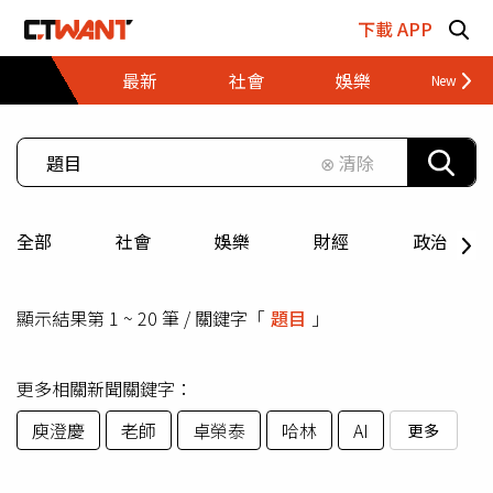
跳至主要內容區塊
下載 APP
最新
社會
娛樂
財經
⊗ 清除
全部
社會
娛樂
財經
政治
顯示結果第 1 ~ 20 筆 / 關鍵字「
題目
」
更多相關新聞關鍵字：
庾澄慶
老師
卓榮泰
哈林
AI
更多