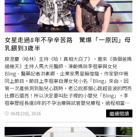
獲得國發基金投資1999.9萬差1000元就需要審查的「巧
妙」金額補助。楊智伃表示，涉嫌違反《公職人員利益衝突
迴避法》蘇巧慧至今仍沒有正面回應！這才是公共利益的核
心問題！一邊是10萬元個人小額投資、一邊是近2000萬元
的國家資源、人民納稅錢。民進黨卻選擇追殺10萬元，放過
女星走過8年不孕辛苦路 驚爆「一原因」母
2000萬元。楊智伃反問李坤城，「10萬元個人投資，你追
乳餵到3歲半
殺；近2000萬元國家資源，你護航。你是在查法律，還是
在查顏色？」，民進黨想用10萬元的個人事業投資
題目
，蓋
庾澄慶（哈林）主持《哈！真相大白了》，邀來《換個爸媽
掉近2000萬元的人民納稅錢大爭議。真正該出面說清楚的
過幾天》主持人馬大元醫師、凍齡媽咪李祖寧與女兒
不是葛如鈞，而是蘇巧慧。
Bling、醫藥記者洪素卿、企業家男星賴俊龍、作家劉中薇
同上節目。節目上李祖寧自爆女兒小名「Bling」來由，因
第一次產檢測到胎兒心跳時，老公說那個心跳超音波的閃亮
比鑽石還亮！所以決定要叫肚子裡的小嬰兒「Bling」。李
祖寧歷經長達8年的不孕治療與試管嬰兒療程，過程相當辛
苦，也讓她格外珍惜得來不易的親子緣分。主持人庾澄慶好
繼續閱讀
06月23日, 2026
奇詢問：「女兒喜歡這個名字嗎？」李祖寧笑說，家人一直
都是這樣叫她，因此女兒並不排斥。不過Bling本人則分
享，從小學開始有自主意識後，曾問媽媽為何替自己取這個