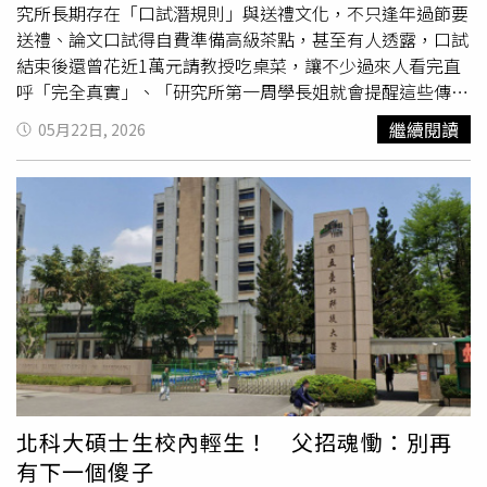
充：「那可能就不是只有畫臉這麼簡單了。」王仁甫聽完大
究所長期存在「口試潛規則」與送禮文化，不只逢年過節要
讚：「很有危機意識喔！」
送禮、論文口試得自費準備高級茶點，甚至有人透露，口試
結束後還曾花近1萬元請教授吃桌菜，讓不少過來人看完直
呼「完全真實」、「研究所第一周學長姐就會提醒這些傳
統」。有網友透露，碩士口試除了自費準備茶點，結束後還
繼續閱讀
05月22日, 2026
曾花近1萬元請教授吃桌菜。原PO表示，很多沒念過研究所
的人，不能隨便批評研究生「抗壓性低」，因為真正進入研
究所後才會發現，除了論文壓力外，還得面對許多檯面下的
人情文化。他提到，與教授討論論文、開會，甚至逢年過節
送禮，對不少學生而言幾乎已成默契，而到了論文口試當
天，還得替指導教授與口試委員準備茶點、飲料，「根本就
是台灣陋習」。原PO坦言，自己一開始其實很不認同這套
文化，因此選擇不配合，但後來卻頻頻遭遇教授刁難，不只
論文
題目
被要求一改再改，甚至還被要求重寫內容，讓他一
度很想休學。直到後來開始「照規矩來」、乖乖送禮後，情
況才稍微改善，但最後仍因壓力過大而延畢。此外，他也透
露，研究所期間幾乎無法兼職打工，因為教授經常臨時約
北科大碩士生校內輕生！ 父招魂慟：別再
見，要求學生隨傳隨到；甚至有次他準時趕到教授辦公室，
有下一個傻子
卻被晾在門外站了好一陣子，教授才若無其事問一句「你找