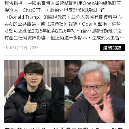
仍依舊堅持「全力以赴」，他向劉在錫分享：「那跟事情重
報告指控，中國的宣傳人員曾試圖利用OpenAI的旗艦聊天
要程度，或薪資高低沒有關係，重要的是你完成你的工作
機器人「ChatGPT」，煽動外界反對美國總統川普
後，這是你的作品，別人會看到，那麼它就代表了你，所以
（Donald Trump）的關稅政策，並介入美國有關資料中心
不管是洗碗、當服務生還是做任何事，你都要做到 100%。
與AI的公共辯論。據《路透社》報導，OpenAI聲稱，這些
就像今天我坐在這裡和你們錄影，我也付出 100% 的專注。
活動可追溯至2025年底與2026年初。雖然相關行動幾乎沒
因為我希望你成功，我希望你們所有人都能成功，所以我必
有產生任何實際影響，但這仍進一步顯示，生成式人工智慧
須來到這裡並付出 100%。」讓劉在錫聽完感動直呼：「不
正日益成為數位影響力行動中的核心工具，甚至被用於針對
繼續閱讀
06月11日, 2026
愧是大哥啊！」劉在錫（右）獲封「MC冠軍」，與黃仁勳
AI企業本身發動宣傳攻勢。中國駐美國大使館對此表示，雖
合照。（圖／愛奇藝國際版提供）隨後黃仁勳也罕見回顧創
然不熟悉OpenAI的這項研究，但「我們堅決反對任何毫無
業歷程。他透露，1993年在曾經打工洗碗的餐廳裡創立輝
根據、針對中國的攻擊或抹黑」，並指出北京方面正致力於
達時，公司曾遭遇最艱難的危機，甚至一度「距離破產只剩
「確保AI成為造福人類、惠及所有人的力量。」OpenAI還
30天」。黃仁勳坦言，當時最害怕的不是自己失敗，而是辜
在報告中宣稱，公司發現了1批使用中文的用戶，利用
負相信公司的員工與夥伴。但他也因此建立起獨特的經營哲
ChatGPT創作批評川普貿易與科技政策的標語和政治漫畫，
學：「逆境會讓人發揮最好的表現。」他認為危機能凝聚團
之後再將這些內容發布至社群平台X。這些漫畫將川普描繪
隊、塑造企業文化，而韓國之所以能成為今天的韓國，也是
成在全球舞台上製造混亂的人物。例如，其中一幅畫面顯示
在無數逆境中鍛鍊出來的成果。他更直言：「不一定非得受
他揮舞鐵鎚砸向一面寫有「全球未來」（Global Future）
苦才能成功，但如果你能承受苦難而不被擊倒，未來終將成
字樣的牆壁；另一幅則描繪他鋸斷自己腳下的梯子。
功。」日前韓國網友曾透露自己的父親曾在龍山電子商街和
OpenAI 指出，同一批人員還利用平台生成中文評論內容，
黃仁勳會長一起吃過飯而被質疑真實性，黃仁勳大笑坦言這
用於發布在中文文章的留言區，同時也製作義大利文與日文