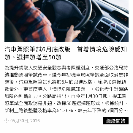
但監考是康康的導師，代考當場抓包，於是就留級了，他說
建築科要學製圖，學測量，去工地實習，康康說太工整的日
子他沒興趣，「直線都畫不好，但素描還可以」，高中時期
人緣好，包括校長都很喜歡他，「他就是喜歡我才把我留下
來」，這些現在講很好笑的事，在當時他覺得很可怕。康康
受訪時自爆年少時不愛讀書。（圖／三立提供）曾在民歌餐
廳驻唱，練就信手拈來的模仿功力，舞台雖然風光，卻曾差
汽車駕照筆試6月底改版 首增情境危險感知
點在深夜舞台喪命。康康回憶31年前，經商失敗欠債，加上
題、選擇題增至50題
阿嬤重病住院、為了一天3萬的高額醫藥費，連凌晨3點45
為提升駕駛人交通安全觀念與考照鑑別度，交通部公路局持
分的深夜Pub場他也接。某天正唱著〈浪人情歌〉，台下一
續推動駕照筆試改革。繼今年初機車駕照筆試全面取消是非
位喝醉的大哥，竟突然對著他掏出真槍，「對著我問說會不
題後，汽車駕照筆試也將於6月底跟進改版，除增加選擇題
會怕，我快要嚇死，槍真的拿出來，那時候我不知道該怎麼
數量外，更首度導入「情境危險感知題」，強化考生對道路
辦，那時候心裡想，不然就這樣算了」，當時樂隊全都嚇跑
風險的判斷能力。公路局指出，自今年1月30日起，機車駕
了，剩他雙腿發抖在台上清唱，「現在唱歌會抖音，可能事
照筆試全面取消是非題，改採50題選擇題形式。根據統計，
當時嚇出來的」。康康說諧星搞笑慣了，認真的時候常怕人
新制上路後整體及格率為64.36%，較去年下降約5個百分
家不相信，他的嬌妻小他18歲，岳父只大康康8歲，擔心女
點，顯示新題型提高試題鑑別度，也更能檢驗考生對交通法
兒被騙的岳母，是因為親自在網路上搜尋資料，被康康的善
繼續閱讀
05月30日, 2026
規及安全觀念的理解程度。除了機車筆試改革外，汽車駕照
良打動，「她說看到我有認養一些孤兒，相信我心地很柔
筆試也將自6月底起實施新制。公路局表示，新版考試將取
軟，壞不到哪裡去」。如今康康有一雙兒女，已經7歲的女