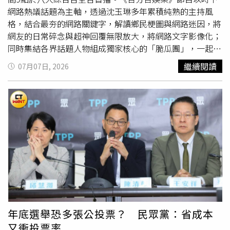
做什麼，我都會安排時間陪她，她所做的事情我都會尊重，
網路熱議話題為主軸，透過沈玉琳多年累積純熟的主持風
但如果踩到雷點，還是會直接當面說，分析讓媽媽知道。」
格，結合最夯的網路關鍵字，解讀鄉民梗圖與網路迷因，將
顏曉筠聊到長大後她也曾經嘗試去擁抱父母，但感受到父母
網友的日常碎念與超神回覆無限放大，將網路文字影像化；
對於這麼直接的行動其實沒有那麼自在，她就調整了方式。
同時集結各界話題人物組成獨家核心的「脆瓜團」，一起在
顏曉筠如今在演藝圈有不少作品演出，她感性透露，「不管
節目中參與討論，甚至透過節目官方Threads帳號發起串
繼續閱讀
07月07日, 2026
是國標舞也好，戲劇也好，已默默地累積許多經驗，希望他
文，進行社群連動，期望打造更深入的觀眾即時互動，沈玉
們會覺得女兒是讓他們感到驕傲的。」由顏曉筠攜手柯叔
琳透露：「《百分百娛樂》厲害就在於觀眾看的播出內容，
元、翁家明、龍語申、林宜禾等一同演出的中視自製八點檔
都是時下最新鮮的話題！」《百分百娛樂》首創將透過「吃
《樓上樓下》自7月29日起周一至周五晚間8點播出。中視
瓜氣場」包裝社群綜藝，打造全新的節目類型；擔綱主持重
八點檔《樓上樓下》演員(右起)柯叔元、翁家明、顏曉筠。
任的沈玉琳表示，第一次接到節目企劃時，認為製作單位
（圖／中視）
「奇思妙想」？！因為現今節目在製作上所面臨的困境，就
是要找新穎的主題很不容易，沈玉琳說：「與其靠企劃群每
天挖空心思，那不如取之社會用之社會，將網路熱門話題帶
到節目中，這也顛覆了台灣節目製作近年來尋找
題目
的想
像。」面對與時俱進的網路社群的使用習慣與看法，沈玉琳
坦言自己沒太多嗜好，私下時間幾乎用在了解時事動態，除
了會看首頁推播新聞，還會瀏覽粉絲團、社群熱門話題，沈
年底選舉恐多張公投票？ 民眾黨：省成本
玉琳開玩笑說：「說我無聊也是夠無聊，但也因此我應該還
又衝投票率