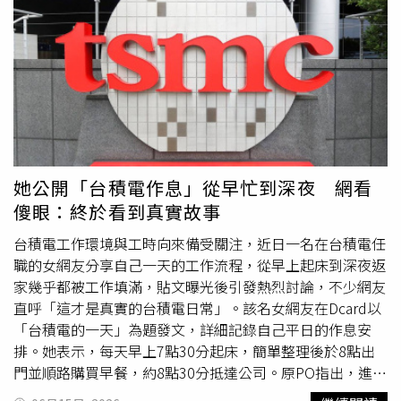
名字，笑稱媽媽雖然曾詢問是否要更改，但最後一路從幼稚
園、大學都被叫作Bling，「中間其實沒有什麼選擇權」。
談到求學時期的趣事，Bling自嘲，每次上英文課，其他同
學都有像Andrea、Jessica等英文名字，唯獨自己直接叫
Bling，老師點名總是第一個想到她，甚至犯錯時也會被連
喊好幾次名字提醒，讓這個特殊名字成了她學生時代最鮮明
的標誌。對此，哈林開玩笑說，一聽到「Bling」這個名
字，可能會讓同學產生不少聯想；李祖寧則認為，至少老師
一定會牢牢記住女兒。馬大元（左起）、Bling、李祖寧、
她公開「台積電作息」從早忙到深夜 網看
庾澄慶、賴俊龍、洪素卿、劉中薇同上節目。（圖／公視提
傻眼：終於看到真實故事
供）此外，節目也探討母乳哺育議題，當
題目
問到「喝母乳
長大的孩子，能降低未來肥胖機率」時，李祖寧毫不猶豫選
台積電工作環境與工時向來備受關注，近日一名在台積電任
擇正確答案「○」，並透露女兒一路喝母乳到3歲半，讓現
職的女網友分享自己一天的工作流程，從早上起床到深夜返
場來賓都相當驚訝。哈林則幽默追問：「妳有問她想不想喝
家幾乎都被工作填滿，貼文曝光後引發熱烈討論，不少網友
嗎？」逗得全場大笑。李祖寧解釋，當初堅持餵母乳，是希
直呼「這才是真實的台積電日常」。該名女網友在Dcard以
望提升孩子抵抗力、幫助發育，沒想到後來女兒完全不願意
「台積電的一天」為題發文，詳細記錄自己平日的作息安
使用奶瓶，加上自己只有一個孩子，捨不得強迫戒掉，因此
排。她表示，每天早上7點30分起床，簡單整理後於8點出
一路餵到3歲半。節目中的專家也說明，母乳確實含有許多
門並順路購買早餐，約8點30分抵達公司。原PO指出，進公
有助嬰幼兒成長的營養成分，甚至會隨著孩子不同階段需求
司後首先要確認晨會可能討論的資料內容，9點開始參加晨