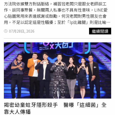
示，在商業案例分析與各項測試過程中，團隊成員緊密合作
方法院依據雙方對話脈絡，補習班老闆只是跟女老師談工
與彼此支持是克服壓力之關鍵，這次獲獎不僅是對自己努力
作、談同事聚餐，無關兩人私事也不具有性意味，LINE愛
的認可，也更加堅定了未來深入探索經濟與金融領域之志
心貼圖常用來表達感謝或鼓勵，何況老闆對男性朋友也會
向。領隊蔡承翰指出，今年賽事跨領域及數學素養內容顯著
用，不足以認定這是性騷擾；至於「lp比雞腿」則是比喻女
增加，
題目
難度與複雜度更勝往年；副領隊黃蕾而補充，本
老師跟其他老師的認真程度完全不能比，言語雖粗俗但並非
繼續閱讀
07月28日, 2026
屆商業案例分析
題目
特別著重於「經濟特區之規劃」，有別
性騷，所以判決免賠。本案女老師在這家補習班任職10個
於過往常見針對單一企業或品牌之商業分析，極度考驗學生
月，第一次「愛心貼圖事件」，女老師私訊老闆幫忙更正上
結合宏觀經濟政策、區域發展與商業可行性之綜合能力。我
課時數，當她說完感謝之後，老闆傳「小熊愛心」圖；第二
國學生們面對此類大型且抽象之跨領域挑戰，仍能展現扎實
次「愛心貼圖事件」發生在補習班70人群組，女老師因調課
經濟模型建立能力，不僅順利於筆試項目拿下全球第一，也
需確認教室，同樣是講完謝謝，老闆傳了「饅頭人愛心」；
深刻體現我國推動雙語教育與跨領域素養培育之堅實成果。
第三次「愛心貼圖事件」則是兩人對話框，老闆先傳年終餐
會邀請卡的圖片，女老師回了「超棒的」貼圖，老闆再傳
「小熊愛心」；第四次「愛心貼圖事件」也是私訊情境，女
老師請老闆更改授課時數，老闆回答休假中晚上看，女老師
回覆「了解」圖，老闆回傳「小熊愛心」圖；第五次「愛心
貼圖事件」，女老師提供銀行帳戶給老闆匯款，老闆回她晚
上轉、人在國外，女老師說沒問題之後，老闆以「饅頭人愛
揭密幼童蛀牙隱形殺手 醫曝「這細菌」全
心」作結。「lp事件」發生在女老師最後一天上班，她和老
靠大人傳播
闆用LINE對話超過2小時，抱怨老闆常批評她教不好、讓她