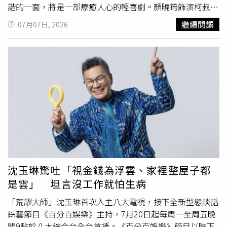
當天甚至只剩10分鐘能準備，「真的一路都在趕。」她透
諧的一面，將是一部療癒人心的輕喜劇。顏曉筠飾演柯叔元
露，論文獲得指導教授高度肯定，認為內容相當具有研究價
的前女友「夏如馨」，演出前她反覆咀嚼角色的心境變化，
繼續閱讀
07月07日, 2026
值，甚至建議進一步整理出版專書，也鼓勵她繼續攻讀博士
「在經過深愛的人誤會和承受痛苦後，雖然毅然決然地躲起
班。德馨坦言，原本沒有繼續升學的打算，但在老師不斷鼓
來療傷，但骨子裡的勇敢還是存在的，當時的她像隻受傷的
勵下，自己也開始有些心動，「本來沒有想讀博士，可是一
小鹿躺在偌大的森林裡，痛苦時身旁伴隨著美麗的花草支撐
直被老師說『妳可以』，現在真的有點被說服了。」談到這
著她的精神。」而顏曉筠認為這個角色跟她本人也有著相似
五年的求學歷程，德馨笑說自己其實不是特別愛讀書的人，
之處，「容易因為過度友善被他人誤以為可以被針對，甚至
當初開始寫論文時AI工具尚未普及，大量文獻都必須一本一
是毫無底線的欺負。」至於被問到是否會跟「夏如馨」一
本翻閱、整理與比對，每一則引用資料都親自查找，「那時
樣，接受和舊情人住樓上樓下，顏曉筠沒有正面回應，「應
候真的常想，我到底為什麼要這樣折磨自己。」如今順利完
該說會尊重他人的選擇，因為未來對方的一切已和我毫不相
成論文，她坦言終於鬆了一口氣。德馨表示，因為深入研究
關。」這次飾演的角色具有通靈體質，會幫人算命，現實生
民間信仰，現在每到一間特色宮廟，都會忍不住思考背後是
活中，顏曉筠認為算命是一種促使人們對未來的不確定性跟
否還有值得研究的
題目
。未來除了考慮出版專書、挑戰博士
未知命運的好奇動力，「與其說是算命，不如說是找尋個人
班外，德馨也計畫經營自媒體分享信仰文化內容，並利用難
人生
題目
和縮小範圍找尋答案。」顏曉筠自己也曾有算命的
沈玉琳驚吐「視金錢為浮雲、家裡整屋子都
得的空檔走訪全台知名月老廟，持續投入相關研究。她透
經驗，但聽到的答案其實都比較籠統，所以聽了之後不會特
是雲」 坦言沒工作就怕生病
露，近期已首次受邀擔任研討會講者，以「學者」身分分享
別糾結。這次演出中視《樓上樓下》，顏曉筠也將挑戰「媽
研究成果，笑說看到邀請函上的頭銜時既驚喜又感動，「第
媽」一角，未婚的她認為世上的媽媽是千百樣，「我所飾演
「荒謬大師」沈玉琳首次入主八大電視，接下全新型態談話
一次以學者身分演講，還領到演講費，感覺真的很不一
的母親偏向以聆聽和交流為出發點」。而她自己私下和母親
綜藝節目《百分百娛樂》主持，7月20日起每周一至周五晚
樣。」德馨近日順利完成碩士學位。（圖／三立）
的互動，會是直接表現在行動上，「例如她想吃什麼、她想
間9點於八大綜合台全台首播。《百分百娛樂》節目以時下