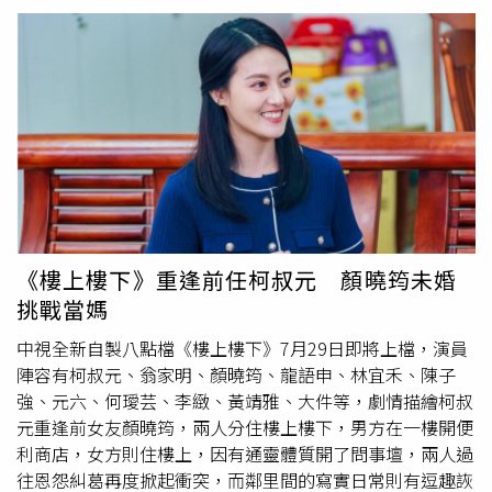
裝設炸彈。危急時刻，俊龍騙定遠與超凡（劉書宏飾）先跳
車逃生，自己獨留車內，最終車輛爆炸、身受重傷。彌留之
際，他終於與定遠完成遲來的父子相認，並含淚將託付遺
願，以生命守護家人的催淚劇情令人鼻酸。德馨表示，「我
們這對夫妻一路走來有很多搞笑，也有很多互相扶持的時
刻，所以拍到這一段真的很有感。」她坦言，看到黃玉榮犧
牲自己救家人的劇情，內心十分感動，希望觀眾也能感受到
俊龍最後守護家人的心意。究竟俊龍能否挺過鬼門關？映真
的死因真相是否即將曝光？佩芬犯下的一連串罪行又是否會
受到制裁？《百味人生》接下來的發展，將迎來最高潮的生
死對決。德馨演離別戲崩潰。（圖／三立）而德馨近日順利
《樓上樓下》重逢前任柯叔元 顏曉筠未婚
完成碩士學位，歷時五年終於完成論文口試。她透露，論文
挑戰當媽
以台灣民間信仰為研究主題，光是田野調查就耗時一年以
上，不僅每個月固定南下宮廟訪查，還要逐字整理訪談內
中視全新自製八點檔《樓上樓下》7月29日即將上檔，演員
容、分析比較不同宮廟的信仰脈絡，龐大的研究工程讓她直
陣容有柯叔元、翁家明、顏曉筠、龍語申、林宜禾、陳子
呼：「真的很瘋！」德馨表示，自己一邊拍攝八點檔、一邊
強、元六、何璦芸、李緻、黃靖雅、大件等，劇情描繪柯叔
攻讀在職專班，三年修滿36個學分，之後再花兩年專心完成
元重逢前女友顏曉筠，兩人分住樓上樓下，男方在一樓開便
論文，期間經常拍完戲立刻趕去上課，或是下課後又回劇組
利商店，女方則住樓上，因有通靈體質開了問事壇，兩人過
拍夜戲，生活幾乎都在劇組與校園之間奔波。她笑說，口試
往恩怨糾葛再度掀起衝突，而鄰里間的寫實日常則有逗趣詼