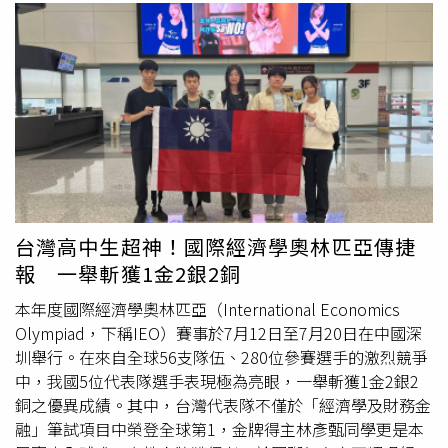
台灣高中生超神！國際經濟學奧林匹亞傳捷
報 一舉斬獲1金2銀2銅
本年度國際經濟學奧林匹亞（International Economics
Olympiad，下稱IEO）賽事於7月12日至7月20日在中國深
圳舉行。在來自全球56支隊伍、280位參賽選手的激烈競爭
中，我國5位代表隊選手表現極為亮眼，一舉斬獲1金2銀2
銅之優異成績。其中，台灣代表隊不僅於「經濟學及財務金
融」筆試項目中榮登全球第1，金牌得主林彥甄同學更是本