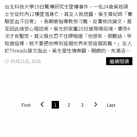
我嗎？」讓他長期身心俱疲，「已經很久沒好好睡覺」。貼
台北科技大學19日驚傳研究生墜樓事件，一名24歲吳姓碩
文曝光後，立刻掀起大量研究所畢業生分享自身經驗。不少
士生從校內12樓墜落身亡，其友人就透露，吳生曾紀錄「實
人表示，「上研究所第一周，學長姐就會提醒這些『傳統』
驗室血汗日常」，長期被指導教授刁難、反覆修改論文，甚
不能忘」、「每堂課還要幫教授買茶水，而且都自己出
至因此接受心理諮商。吳生的家屬20日道現場招魂，擲筊4
錢」、「碩士口試除了礦泉水能從系辦拿，其他茶點全部都
次才有聖筊，其父親也忍不住哽咽道「他很乖、很聽話，早
要自費準備」。還有人透露，口試結束後還得請教授吃桌
知道這樣，就不要把他帶到這個世界來受這個苦難。」友人
菜，「一桌就花了快1萬元，到現在都忘不了」，也有人提
於Threads發文指出，吳生是性情樂觀、開朗的、充滿活力
到，曾遇過教授直接指定禮盒品牌，甚至連當天要準備什麼
的人，但吳生經常每天早上9點進道實驗室後，就要一路待
繼續閱讀
05月21日, 2026
點心、飲料都會特別交代，「雖然很傻眼，但大家還是照
到晚上9點，連週末也要去實驗室打卡，教授還會無緣無故
做，因為只想順利畢業」。不過，也有部分網友認為並非所
指責他，而吳生自今年1月起，論文
題目
就被指導教授更動4
有研究所都有這種文化。有網友表示，「我完全沒準備茶
次，而他也曾因此接受心理諮商。友人表示，吳生生前曾寫
點，照樣準時畢業，而且跟指導教授只見過三次」、「只買
下「實驗室血汗日常」，內容提及他多次配合教授修改研究
熱茶和小餅乾，純粹是禮貌」、「遇過教授直接說不要浪費
進度，原本進行的研究計畫更遭臨時取消，後續被要求改做
錢，買礦泉水就好」。另外，也有不少人認為，準備簡單茶
高難度並聯項目，仍遭認為沒貢獻、未達要求、進度落後，
First
1
2
3
Last
點其實只是基本待客之道，不一定要和送禮文化劃上等號，
甚至他在清明連假努力熬夜20小時，最終還是被踢出計畫。
「口試委員也是特地抽時間來，買點咖啡或點心很正常」、
吳生也曾透露，「每天因為老師反覆，思考是否又會更改的
「量力而為就好，不需要搞到像請客送禮」。此外，也有自
日子可以過了，不用再嘔吐、失眠、連累。」吳生也曾在相
稱大學教授的網友在留言區表示，準備茶點究竟是「禮貌」
關貼文中說出，「我愛我女友、家人、死黨、朋友，或許我