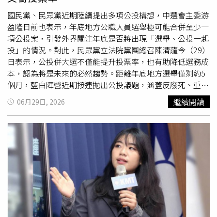
算是演藝圈50歲以上藝人當中最跟得上流行的，這也是為什
麼我持續不斷受到追捧的原因，就是我永遠不會落後時
國民黨、民眾黨近期陸續提出多項公投構想，中選會主委游
代。」面對外界關心的身體狀況，沈玉琳認為要活就要動，
盈隆日前也表示，年底地方公職人員選舉極可能合併至少一
他表示自己曾經在家休息了3天，到第4天就覺得再這樣下去
項公投案，引發外界關注年底是否將出現「選舉、公投一起
會生病，他逗趣回應：「所以大家看我很愛賺錢倒也不是，
投」的情況。對此，民眾黨立法院黨團總召陳清龍今（29）
老實講我現在視金錢為浮雲，我們家整屋子都是雲，錢已經
日表示，公投併大選不僅能提升投票率，也有助降低選務成
不是主要考量，而是在散播歡樂散播愛的同時，我們心裡也
本，認為將是未來的必然趨勢。距離年底地方選舉僅剩約5
會很充實。」
個月，藍白陣營近期接連拋出公投議題，涵蓋反廢死、重啟
核電及鞭刑等內容。不過，過去公投綁大選曾因選務繁雜及
繼續閱讀
06月29日, 2026
「邊投票、邊開票」等情形引發爭議，因此若今年再度併
辦，中選會如何因應選務負荷，也成為外界關注焦點。陳清
龍表示，公投是期待透過公民投票，把現有推動的重大政策
讓全國民眾投票，表達贊同或不同意見。目前國民黨跟民眾
黨各提出公投
題目
，兩者並沒有衝突、也沒有困難。陳清龍
指出，對於國民黨提併行公投，民眾黨表達尊重；但若國民
黨在本週五就要提出，民眾黨團也將對此快速進行討論與研
議。他另提到，對於重大犯罪應該維持死刑，以目前的社會
狀態和民意，是有高度民意支持的
題目
。陳清龍強調，從過
去經驗可以了解，單獨舉辦公投，選務成本非常高；加上公