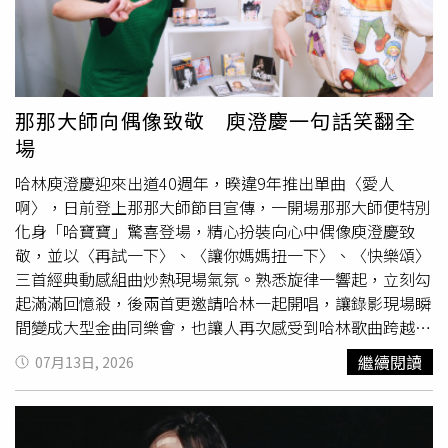
抄好幾張稿紙的課文。家長表示，孩子每天為了處罰寫到半
夜，放學用跑的去補習班還遲到，甚至因為沒寫完，連午休
跟體育課都不能上。她向學校反映後，老師反而懷恨在心，
私底下酸孩子：「你的計謀成功了！」導致孩子最後精神壓
力大到抗拒上學，最後被迫轉學。家長認為學校督導不週，
那那大師向偶像致敬 庾澄慶一句話笑翻全
要求賠償轉學學費、醫療費和母子兩人的精神損失共200萬
場
元。班導反駁稱該學生常常遲到、沒交功課、不訂正錯
題
目
，因此制定抄寫規則絕非故意刁難。（示意圖與本事件無
哈林庾澄慶迎來出道40週年，暌違9年推出單曲〈愛人
關／翻攝自圖庫Pexels）校方、老師反駁 曝該生常遲到、
啊〉，日前登上那那大師節目宣傳，一開場那那大師便特別
缺交功課面對家長指控，校方和老師在法庭上提出反駁。學
化身「哈寶寶」驚喜登場，精心扮裝向心中偶像庾澄慶致
校強調，只有禮拜五配合學校升旗，才要求學生7點25分到
敬，並以〈再試一下〉、〈讓你媽媽扭一下〉、〈快樂頌〉
校，其他天聯絡簿寫7點40分到校只是自由練習，不計入成
三首經典動感組曲炒熱現場氣氛。熟悉旋律一響起，立刻勾
績。至於被指控的「成績九宮格」，校方拿出表單正反面澄
起滿滿回憶殺，後兩首更邀請哈林一起開唱，讓錄影現場瞬
清，這張表反面是「自我期許計畫」，是老師跟學生討論、
間變成大型金曲同樂會，也讓人再次感受到哈林歌曲跨越世
家長同意後才寫下的目標，而且後來這套制度根本沒有真正
代的魅力。面對那那大師誠意十足的「哈寶寶」造型，哈林
繼續閱讀
07月13日, 2026
實施。老師坦言，該學生開學後其實「常常遲到、頻繁缺交
一看便發揮招牌幽默，忍不住笑虧：「你這樣比較像濟顛
功課、考試錯了也不訂正」，身為導師，處罰他罰抄課文或
帽！」那那大師提到自己第一次登台表演、第一次演唱會，
要求訂正，本來就是維持基本品格和學業的正常教學手段，
都演唱哈林的作品，其中〈愛到底〉更是他表達對音樂熱愛
絕非故意刁難。法官最終認為校方管教並無不當，且該學生
的重要歌曲。為了向偶像示愛，那那大師現場自彈自唱〈愛