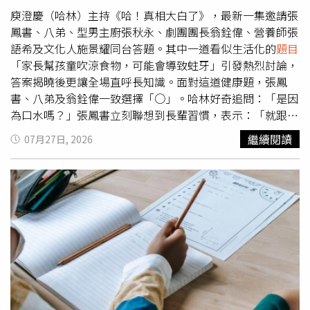
沒學生可教，談到時薪行情時，老闆說「我以為你都要
庾澄慶（哈林）主持《哈！真相大白了》，最新一集邀請張
1000以上」、「我把你畫在1000的區塊」，女老師回覆
鳳書、八弟、型男主廚張秋永、劇團團長翁銓偉、營養師張
「之前那個拿多益
題目
給他寫的，也是跟我拿一樣的錢，
語希及文化人施景耀同台答題。其中一道看似生活化的
題目
1000高中在你這邊也不算高吧」，老闆回答「我想說儘量
「家長幫孩童吹涼食物，可能會導致蛀牙」引發熱烈討論，
塞1000給你，不然你那麼認真，我自己都不好意思」、
答案揭曉後更讓全場直呼長知識。面對這道健康題，張鳳
「沒喔 ，他只拿600，但你們兩個認真程度完全不同，完全
書、八弟及翁銓偉一致選擇「○」。哈林好奇追問：「是因
『lp比雞腿』不一樣」。女老師提告控訴老闆多次性騷擾，
為口水嗎？」張鳳書立刻聯想到長輩習慣，表示：「就跟阿
將她「置於敵意性、脅迫性、冒犯性之工作環境」，對此求
嬤嚼碎給孩子吃，不是一樣的事嗎？」但隨即又猶豫地說：
繼續閱讀
07月27日, 2026
償50萬元；補習班沒遵照性別平等法的規定設置性騷擾申訴
「蛀牙可能是糖吧？」哈林則質疑，吹涼食物與直接嚼碎相
機制，導致她求助無門，她在另一件工資與勞健保的官司
比，是否真的會造成影響。張鳳書推測吹氣時可能會夾帶唾
中，已提及老闆性騷，老闆卻沒立刻採取補救措施，新北市
液，還一邊示範笑說：「吹，有時候會牽絲。」沒想到八弟
政府評議後亦審定補習班違規，這部分也要求償50萬元，合
立刻神補刀：「那是吐涼吧！」一句話讓全場笑翻，八弟則
計100萬。補習班老闆答辯，愛心貼圖不分男女他都會傳，
補充：「感覺細菌會跟著飛沫一起出去。」另一派則有不同
用意是傳達友好、感謝、鼓勵；「lp比雞腿」不具有性意
看法。張語希、張秋永與施景耀選擇「╳」，張語希表示：
涵，當時他跟女老師討論收費問題，他認為女老師跟其他教
「除非吹的時候有口水一起噴過去，就像有人吹蠟燭會噴很
師的認真程度完全不同，所以費用不同，實際上女老師在職
多口水，那就有可能；如果只是吹風，應該還好。」哈林聽
期間從未反映不舒服或申訴性騷擾。法院看完雙方對話之
完後還模仿阿嬤缺牙吹氣的模樣，笑稱：「搞不好假牙一起
後，採信補習班老闆的說詞，愛心貼圖在Line中頗為常見，
噴出去。」再次逗樂眾人。答案公布後，醫師林品安證實正