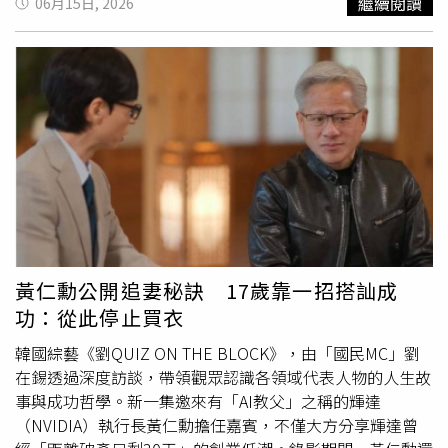
繼續閱讀
06月15日, 2026
而調整組成。不過專家也提醒，無法哺餵母乳的家長不必過
會，同時還得處理電子郵件與手邊工作，經常一路忙到中午
度擔心，孩子未來是否肥胖，仍與飲食習慣、運動量及整體
11點30分才能抽空吃午餐。下午1點開始，她又得準備後續
生活型態等多重因素有關，並非單靠母乳哺育就能決定。
會議所需資料與相關知識內容，期間還要接聽電話、回覆問
題以及處理各項業務。到了下午4點，則必須著手解決預計
在5點回報的各種狀況與問題。她提到，下午5點30分左右
結束各項會議後，工作其實還沒告一段落。由於許多同事尚
未離開公司，她會把握時間與不同部門同仁討論工作細節、
追蹤進度，希望盡快完成相關事項。直到晚上7點30分左
右，她才有機會靜下心來查案、測試以及整理工作內容。考
量隔天還得早起上班，因此通常會在晚上9點30分離開公
司，約10點返家。回到家後，她會先洗澡、放鬆休息，直到
凌晨12點30分左右才正式就寢，結束忙碌的一天。貼文曝
黃仁勳公開追妻秘訣 17歲靠一招搭訕成
光後吸引許多網友留言討論，有人表示「終於不是倖存者偏
功：從此停止買衣
差」、「終於看到一個真實的故事了」、「這生活……」、
「終於看到一個差的了，不然我在發哥真的氣死」、「太操
韓國綜藝《劉QUIZ ON THE BLOCK》，由「國民MC」劉
了吧，還好沒去」、「這錢我賺不來」。不過，也有自稱同
在錫透過深度訪談，帶領觀眾認識各領域代表人物的人生故
業的網友提出不同看法，認為實際工作情況可能更為忙碌，
事與成功哲學。新一集邀來有「AI教父」之稱的輝達
「這也過得太好，08:00都已經在跟部經理還有製造部對
題
（NVIDIA）執行長黃仁勳擔任嘉賓，不僅大方分享輝達曾