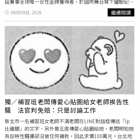
屆賽事全球唯一女性金牌獲得者，於國際舞台寫下耀眼紀
錄。IEO為新興之高中學科最高等級競賽，賽事項目包含經
繼續閱讀
08月09日, 2026
濟學、財務金融及商業案例分析，前 2 項為個人項目，最後
1 項為團體項目，個人成績與國家排名均與上述 3 個項目息
息相關。本年度台灣代表隊由優秀選手組成，包含臺北美國
學校林彥甄（獲金牌）、高雄市立高雄高級中學葉迦文（獲
銀牌）、臺北市私立薇閣高級中學歐于安（獲銀牌）、臺北
市私立復興實驗高級中學趙子淇與魏佑謀（獲銅牌）。榮獲
本屆全球唯一女性金牌殊榮的林彥甄表示，能在高強度國際
賽事中摘金感到無比榮幸，特別是在筆試項目中獲得肯定，
證明了長時間的沉澱與練習沒有白費。她也期許自己的經歷
能鼓勵更多女性青年勇於挑戰商管與經濟領域。獲得銀牌的
葉迦文是國內普通高中學制中之少見獲獎案例，他表示能在
國際或雙語學制學生為主的競賽中脫穎而出並拿下銀牌，證
獨／補習班老闆傳愛心貼圖給女老師挨告性
明了只要掌握正確學習方法與對學科熱情，我國公立高中生
騷 法官判免賠：只是討論工作
同樣能在全英語賽事中發光發熱。同獲銀牌的歐于安則指
出，國際賽不僅考驗個人知識深度，更考驗跨領域思維與臨
新北市一名補習班女老師不滿老闆在LINE對話框傳送「lp
場反應，能與來自世界各地之頂尖好手同台交流，是高中生
比雞腿」的文字、另外曾五度傳愛心貼圖給她，老闆明知她
涯中最難忘且寶貴之經驗。獲得銅牌的趙子淇與魏佑謀表
有反映性騷擾卻沒做任何補救，因此求償100萬元。台北地