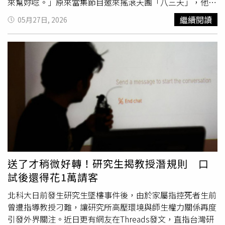
來幫妳唸。」原來當集節目邀來搖滾天團「八三夭」，他們
除了宣傳新專輯《沒有翅膀的人》，也預告將站上台北小巨
繼續閱讀
05月27日, 2026
蛋舉辦巡迴演唱會。從未參加過外景綜藝的「八三夭」，把
第一次獻給《飢餓遊戲》。孫協志也當場爆料：「我們真的
要特別謝謝花花，因為她的關係，八三夭才會來上《飢餓遊
戲》。」蔡黃汝一聽則害羞否認：「怎麼可能是我的原因
啦！」接著反問「八三夭」：「所以你們到底為什麼想來上
節目？」沒想到主唱阿璞直接秒答：「因為花花啊。」一句
話瞬間全場暴動，主持群集體起鬨「太閃了吧」，蔡黃汝也
害羞到說不出話。製作單位也為「八三夭」量身打造主題，
祭出「八豆么」隊對上「八三夭」隊，獲勝隊伍有機會拿獎
金，輸的一隊則得接受畫臉懲罰。有一關遊戲，兩隊分別派
出阿璞和花花。孫協志先故意問阿璞「會不會緊張？」，阿
璞則苦笑坦承：「有一點緊張，因為剛剛討論
題目
，感覺
題
送了才稍微好轉！研究生揭教授潛規則 口
目
都是你們找來的，我答錯也是會出事。」王仁甫接著追
試後還得花1萬請客
問：「我們四個人你最了解誰？」阿璞再度秒答：「當然是
花花。」這讓八三夭團員都忍不住吐槽：「我覺得這個單元
北科大日前發生研究生墜樓事件後，由於家屬指控死者生前
已經變成『現在不准贏』的態勢。」孫協志也笑說：「有些
曾遭指導教授刁難，讓研究所高壓環境與師生權力關係再度
還是跟花花有關的
題目
，答錯真的會出事。」阿璞連忙補
引發外界關注。近日更有網友在Threads發文，直指台灣研