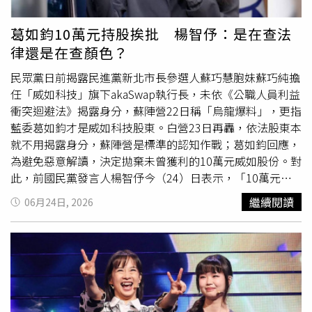
民的工作時間，公投投票率可能不會高，公投跟大選一起辦
理既可以提升投票率、降低選務成本。自己認為公投綁大選
葛如鈞10萬元持股挨批 楊智伃：是在查法
是必然趨勢。
律還是在查顏色？
民眾黨日前揭露民進黨新北市長參選人蘇巧慧胞妹蘇巧純擔
任「威如科技」旗下akaSwap執行長，未依《公職人員利益
衝突迴避法》揭露身分，蘇陣營22日稱「烏龍爆料」，更指
藍委葛如鈞才是威如科技股東。白營23日再轟，依法股東本
就不用揭露身分，蘇陣營是標準的認知作戰；葛如鈞回應，
為避免惡意解讀，決定拋棄未曾獲利的10萬元威如股份。對
此，前國民黨發言人楊智伃今（24）日表示，「10萬元個
別事業投資不用財產申報，李坤城立法委員不懂法律嗎？民
繼續閱讀
06月24日, 2026
進黨鬼扯葛如鈞，只為護航蘇巧慧家族涉嫌違反利衝
法！」。楊智伃指出，依《公職人員財產申報法》相關規
定，各種事業投資達 100萬元以上 才需要申報。葛如鈞若
只是個人投資10萬元，根本未達申報門檻。楊智伃直言，真
正該被社會檢視的，是蘇巧慧、蘇貞昌、蘇巧純這一條線。
民眾真正質疑的，是蘇巧慧的胞妹蘇巧純兼任營運長的曠世
智能公司，在蘇貞昌當行政院長、蘇巧慧擔任立法委員任內