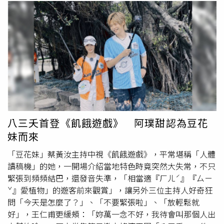
消現行是非題，選擇題數量由40題增加至50題，同時新增5
兒出生的那一年，是出道20年愛唱歌的康康，第一次入圍金
題情境危險感知題，占總題數約10%。公路局說明，情境危
曲獎台語男歌手，他說女兒很愛看他的表演，都會對他說
險感知題將透過實際道路情境設計
題目
，考驗考生辨識潛在
「爸爸是我的偶像」。
危險及即時應變的能力，藉此培養正確駕駛觀念，降低交通
事故發生風險。為協助民眾提前準備考試，公路局已將新版
汽車駕照筆試題庫公布於官網，供考生查閱與練習。公路局
呼籲有意報考駕照的民眾及早熟悉新題型內容，以因應即將
上路的考照新制度。
八三夭首登《飢餓遊戲》 阿璞甜認為豆花
妹而來
「豆花妹」蔡黃汝主持中視《飢餓遊戲》，平常堪稱「人體
讀稿機」的她，一開場介紹當地特色時竟突然大失常，不只
緊張到頻頻結巴，還發音失準，「相當適『ㄏㄦˊ』『ㄙㄧ
ˇ』愛植物」的遊客前來觀賞」，讓另外三位主持人好奇狂
問「今天是怎麼了？」、「不要緊張啦」、「放輕鬆就
好」，王仁甫更緩頰：「妳萬一念不好，我待會叫那個人出