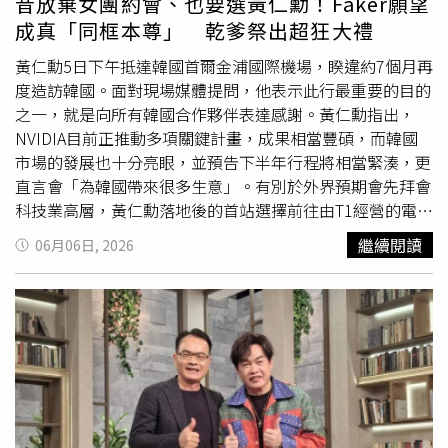
昔放棄女團約會、也要選黃仁勳！Faker願望
是真的，也回憶自己早在1990年代就曾親自到韓國龍山電
內容。對此，X平台所有者「xAI」並未回覆《路透社》透過
成真「同框本尊」 乾爹祭出超狂大禮
子商街發名片跑業務。他透露，輝達其實是與韓國網路、遊
電子郵件提出的置評請求。OpenAI進一步表示，公司還追
戲與電競產業一起成長的，尤其《英雄聯盟》傳奇選手
查到另一批用戶，與一家承接政府業務的中國科技公司有
黃仁勳5日下午抵達韓國首爾金浦國際機場，睽違約7個月再
Faker等電競明星，以及無數韓國玩家對遊戲的熱情，都是
關，但並未公開該公司的名稱。OpenAI稱，這個團體試圖
度造訪韓國。面對現場媒體提問，他表示此行最重要的目的
推動NVIDIA技術走向全球的重要力量。黃仁勳感性表示：
介入美國有關AI與資料中心的辯論。這項議
題目
前在美國極
之一，就是向所有韓國合作夥伴表達感謝。黃仁勳指出，
「如果沒有韓國玩家，就不會有今天的NVIDIA。」節目組
具爭議性，已有超過10個州實施或正在考慮針對資料中心建
NVIDIA目前正推動多項關鍵計畫，成果相當豐碩，而韓國
還特別邀請韓國知名觀相師為黃仁勳解析面相。觀相師表
設的限制措施。OpenAI分享的部分範例漫畫，將資料中心
市場的發展也十分亮眼，並預告下半年行程將相當緊湊，更
示，黃仁勳額頭寬闊高聳，象徵天資聰穎與卓越才華，眼神
產業描繪成貪婪逐利的企業，並指控其龐大的用電需求正在
直言會「為韓國帶來很多生意」。有別於外界預期會先拜會
堅定有神，展現出過人的智慧與領導者氣場；而五官以鼻子
損害一般民眾的利益。OpenAI首席調查員尼莫（Ben
科技業高層，黃仁勳落地後的首站選擇前往由T1經營的電競
為中心呈現聚攏格局，在面相學中更被視為財源不絕、足以
Nimmo）向媒體宣稱，這些行動似乎意圖操弄「1場關於美
主題網咖，與戰隊成員見面交流。他在受訪時盛讚韓國是全
繼續閱讀
06月06日, 2026
統領商業帝國的「鉅商之相」。面對一連串盛讚，黃仁勳忍
國AI政策，以及更廣泛科技政策的正當性公共辯論。在這樣
球最成熟的電競市場之一，而在接機人群中，T1隊長Faker
不住反覆確認：「這真的是專業人士的專業評估嗎？」獲得
的情況下，他們試圖利用美國的AI技術來達成目的，尤其顯
也親自現身迎接。黃仁勳旋風訪韓，首站就選擇前往由T1經
肯定後才開心笑說：「那我真的很高興。」更爆笑的是，當
得諷刺。」儘管這些影響力行動未能產生明顯成果，但AI輔
營的電競主題網咖，與戰隊成員見面交流。（圖／翻攝X
劉在錫開玩笑抱怨自己以前被觀相師說過不少缺點時，黃仁
助宣傳的出現，再次說明AI生成影像已變得無所不在，甚至
@TeslaZoa）隨後，黃仁勳前往首爾弘大附近的「T1 Base
勳立刻幽默回應：「那是因為你的鼻子不夠大。」還自豪表
連批評AI產業本身的宣傳內容，也大量依賴相關技術。此
Camp」，與包括Faker在內的5名職業選手及戰隊相關人士
示自己的鼻子特別適合當商業大亨，甚至當場推薦大家去做
外，獨立科技媒體《404 Media》上週也指出，部分數位內
會面，雙方針對電競產業未來發展及合作方向交換意見。黃
韓國醫美時，可以直接指定「黃仁勳款鼻子」，笑稱這將會
容農場正利用AI生成圖像製作反對資料中心建設的網路迷因
仁勳也高度肯定韓國的遊戲文化與競技實力，表示韓國玩家
是韓國最新流行趨勢，讓現場笑聲不斷。節目尾聲，製作單
（Meme），進一步凸顯AI在網路宣傳與輿論操作中的日益
總是追求最佳遊戲體驗，因此會選擇最頂尖的GPU產品，而