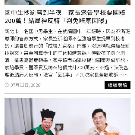
不屬於性要求、具有性意味或性別歧視的言詞，因此不算是
解為「○」，並解釋，吹涼食物其實可能成為蛀牙菌傳播的
性騷擾。至於「lp（即𡳞脬）比雞腿」，法官指出，來自於
重要途徑，「吹涼食物這個動作，就是對小孩做一個蛀牙菌
國中生抄罰寫到半夜 家長怒告學校要國賠
台語俗諺「𡳞鳥比雞腿」，意指不同事物完全無法比較，補
的大傳染，因為嬰孩時期口腔其實沒有任何蛀牙菌」，他指
200萬！結局神反轉「判免賠原因曝」
習班老闆和女老師爭執排課、時薪，以「lp比雞腿」表示女
出，造成蛀牙的主要細菌「轉糖鏈球菌」，幾乎都是由大人
老師與其他老師的表現無法比較，言語固然粗俗，但對照前
傳給孩子。林品安進一步說明，除了吹涼食物，咬碎食物餵
新北市一名國中男學生，在就讀國中一年級時，因為不滿班
後文脈絡，看不出有什麼性要求、性意味或性別歧視，並非
食或親吻嘴巴等行為，都可能將細菌傳給幼童。當孩子約6
導師的管教方式，家長控訴老師不但強迫學生提早到校考
性騷擾。新北市府雖審定補習班違反性平法，但北院指出，
個月開始長出乳牙後，細菌便可能快速附著並侵蝕牙齒，提
試，還自創嚴苛的「成績九宮格」門檻，沒達標就得瘋狂罰
女老師可獲賠償的前提是「性騷擾行為被害人」，既然補習
高蛀牙風險。聽完專業解析後，哈林忍不住驚呼：「我們一
抄課文，甚至剝奪學生的午休和體育課，導致孩子身心崩
班老闆不構成性騷，女老師何來損害？即使補習班沒盡到補
直以為吃東西不刷牙才會蛀牙，所以小朋友蛀牙有很大比例
潰、罹患憂鬱症轉學。家長憤而向學校提出國家賠償訴訟，
救義務，頂多違背行政法規，不足以認定女老師求償合理。
是透過大人。」林品安則補充，研究顯示，幼童蛀牙菌幾乎
索賠學費、醫藥費及精神賠償共計200萬元。不過，法院審
本案尚未確定，可上訴高等法院。
都是由照顧者傳染，2至3歲幼童已有約三成出現蛀牙情形，
理後結局大反轉，法官「因1事」，判決家長全數敗訴。國
因此照顧者的口腔衛生及餵食習慣格外重要，也讓現場來賓
中男家長控訴般導太嚴苛，制定「目標九宮格」的成績單，
繼續閱讀
07月13日, 2026
全都驚訝不已。
考試沒過就要抄寫課文，孩子因此常常罰寫到半夜。（示意
圖與本事件無關／翻攝自圖庫Pexels）家長控訴班導「教導
嚴苛」 要求學校賠200萬根據判決書內容，該名男同學的
家長指控，孩子讀國一時，當時的班導師規定非常嚴苛，要
求學生每天早上7點25分就要到校考試或自習，遲到就要罰
抄課文。不僅如此，老師還制定了一張「目標九宮格」的成
績單，訂出孩子根本做不到的高標，只要考試沒過，就要罰