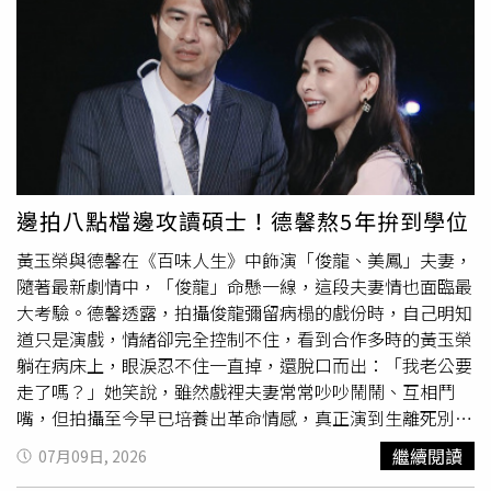
確實常遲到、不交作業，因此老師無違法，國賠也不成立。
到底〉，這段演出不只讓哈林相當感動，也讓這場訪問不只
（示意圖與本事件無關／翻攝自圖庫Pexels）最終判決家長
是一次新歌宣傳，更像是一場跨世代的音樂告白。此外，那
告失敗 關鍵原因曝光 法院在審理這起案件時，親自翻閱
那大師還特別化身經典音樂節目《百萬大歌星》出考題給庾
甲男當時的聯絡簿，發現孩子確實有頻繁遲到、沒交作業和
澄慶，趣味考驗哈林對自己歌曲的熟悉度。過去曾是節目主
沒訂正考卷的紀錄。法官認為「守時、寫作業」是學生應盡
持人的哈林，這回瞬間變成被考驗的來賓，角色反轉讓現場
的本分與基本品格，學生沒做到，老師採取罰抄等管教措
笑料不斷。面對那那大師精心設計的
題目
，哈林不只展現對
施，屬於教師法賦予的正常輔導管教範圍，並無不法。加上
自己作品的熟悉度，也再度展現絕佳反應力，讓整段互動充
表單上有學生自己的簽名，家長也拿不出證據證明孩子有因
滿綜藝效果與音樂記憶點。節目中，哈林也現場第一次首唱
邊拍八點檔邊攻讀碩士！德馨熬5年拚到學位
為這張表受到額外的處罰。至於老師講「你的計謀成功了」
全新單曲〈愛人啊〉，從昔日經典歌曲唱到出道40週年的全
黃玉榮與德馨在《百味人生》中飾演「俊龍、美鳳」夫妻，
雖然聽起來不妥、酸溜溜的，但還算不上法律上的「恐
新作品，完整展現「音樂頑童」一路走來不斷挑戰、不斷進
隨著最新劇情中，「俊龍」命懸一線，這段夫妻情也面臨最
嚇」。法官最後認定，該班導師的管教雖然比較嚴格，但出
化的創作能量。〈愛人啊〉唱的不是轟轟烈烈的愛情，而是
大考驗。德馨透露，拍攝俊龍彌留病榻的戲份時，自己明知
發點是為了教學與輔導，並沒有故意虐待或違法侵害學生的
經過時間之後，才更明白有些話應該好好說出口，有些人應
道只是演戲，情緒卻完全控制不住，看到合作多時的黃玉榮
權利，既然老師沒有違法，國家賠償就不成立。因此依法駁
該好好珍惜。哈林用這首歌唱出成熟男人的柔軟，也讓聽眾
躺在病床上，眼淚忍不住一直掉，還脫口而出：「我老公要
回原告的所有索賠請求，訴訟費用由家長負擔。全案仍可上
聽見他在人生不同階段中，對愛、時間與自我的重新理解。
走了嗎？」她笑說，雖然戲裡夫妻常常吵吵鬧鬧、互相鬥
訴。
哈林庾澄慶推出新單曲〈愛人啊〉。（圖／福茂唱片提供）
嘴，但拍攝至今早已培養出革命情感，真正演到生離死別
時，心裡還是充滿不捨。最新劇情中，幕後黑手佩芬（張倩
繼續閱讀
07月09日, 2026
飾）決定痛下殺手，在俊龍駕駛的車輛動手腳，破壞煞車並