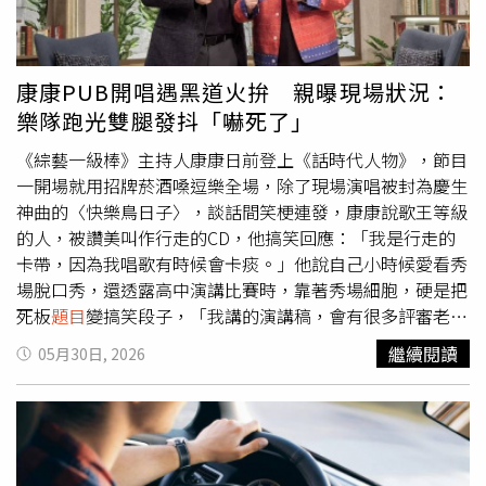
位送上刻有「會長 Jensen Huang」的高級桌牌當作紀念禮
普及。
這正是輝達長期深耕的領域。他更強調，「遊戲是輝達的起
物，沒想到黃仁勳卻透露自己其實沒有辦公桌，也沒有個人
點」。值得一提的是，黃仁勳此次還特別準備了一份禮物送
辦公室，平時都和員工共用大型會議桌工作，但看到另一份
給Faker，那就是親筆簽名的GeForce RTX 5090顯示卡。
禮物是燒酒調酒機，立刻緊抱著不放，笑稱下午就要立刻使
Faker則回贈印有自己背號「1號」的親簽隊服，兩人互贈紀
康康PUB開唱遇黑道火拚 親曝現場狀況：
用。更令人感動的是，在進行節目固定最後猜題拿獎金環節
念品的畫面也成為焦點。黃仁勳旋風訪韓，首站就選擇前往
樂隊跑光雙腿發抖「嚇死了」
時，黃仁勳曾豪氣表示：「如果答錯
題目
，我就捐100萬韓
由T1經營的電競主題網咖，與戰隊成員見面交流。（圖／翻
元。」沒想到在答題前，一路隨行的夫人洛麗立刻拿出錢包
攝X @T1LoL）事實上，Faker過去就曾公開表示希望有機會
《綜藝一級棒》主持人康康日前登上《話時代人物》，節目
準備加碼現金，由女兒黃敏珊親手把錢放入紅包並交給黃仁
與黃仁勳見面吃飯。日前他與隊友Keria、Oner登上LCK官
一開場就用招牌菸酒嗓逗樂全場，除了現場演唱被封為慶生
勳，黃仁勳答對
題目
後不僅捐出獎金還把紅包一起捐出共兩
方節目《Lolly Night》接受問答挑戰，其中一道
題目
要他們
神曲的〈快樂鳥日子〉，談話間笑梗連發，康康說歌王等級
百萬韓幣，全數捐贈給兒童公益相關單位，再次展現其重視
在「與女團成員漫步漢江」、「和世界頂級職業選手組隊打
的人，被讚美叫作行走的CD，他搞笑回應：「我是行走的
教育與回饋社會的企業家精神。
《英雄聯盟》」以及「與科技企業領袖共進炸雞晚餐」之間
卡帶，因為我唱歌有時候會卡痰。」他說自己小時候愛看秀
做出選擇。結果Faker與Keria不約而同選擇第三個選項。
場脫口秀，還透露高中演講比賽時，靠著秀場細胞，硬是把
Keria認為，成功人士的經驗值得學習，能從交流中獲得啟
死板
題目
變搞笑段子，「我講的演講稿，會有很多評審老
發；至於Faker則給出相當逗趣的理由。他坦言當時肚子正
師，聽了在那邊拍桌子然後笑」，康康說演講比賽和其他選
繼續閱讀
05月30日, 2026
餓著，笑說：「感覺他們應該會請客吧，應該會吃得特別
手同分，但他最後得到第二名，因為第一名要代表學校去競
香。」一句話讓現場瞬間笑翻，也讓粉絲見識到這位電競天
爭，所以第一名都是那種模範生。康康自爆年少時不愛讀
王幽默的一面。Faker過去就曾公開表示希望有機會與黃仁
書，高工畢業那年為了參加「楊烈盃歌唱比賽」，大膽瞞著
勳見面吃飯。（圖／翻攝X @T1LoL）
父親，找學長代考期末考，「初賽跟複賽都過了，決賽就和
期末考撞期，我就請學長幫我代考，跑去參加歌唱比賽」，