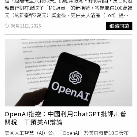
目
了」、「不用寫週報喔？爽」，顯示不同單位與職務之
經「距離破產只剩30天」的創業低潮。錄影期間，黃仁勳還
間，工作強度仍存在差異。
親自替劉在錫取了「MC冠軍」的新稱號，答題贏得100萬韓
元（約新臺幣2萬元）獎金後，更由夫人洛麗（Lori）提前
準備加倍善款、女兒代為送上紅包，全數捐贈給兒童公益相
繼續閱讀
06月11日, 2026
關單位 ，展現貼心企業家風範。這次的節目錄製，黃仁勳
與妻子還有女兒也一起到場支持，氣氛相當歡樂，黃仁勳本
人更分享了與妻子洛麗的相識過程。當年提早兩年進入大學
就讀的他，年僅17歲，是班上年紀最小的學生，而250名同
學中只有3位女生。黃仁勳笑說，面對激烈競爭，自己必須
發揮「超能力」，而最大的優勢就是成績好。於是他向洛麗
使出自認最厲害的搭訕招數：「妳想看看我的作業嗎？」讓
全場笑翻。黃仁勳當時還向洛麗提出一起讀書的邀約：「只
要每個週末都跟我一起讀書，我保證妳這學期全部拿A。」
並笑說：「結果我每個週末都有約會了。」這段充滿學霸風
格的追愛故事曝光後，也讓觀眾看見這位科技巨擘幽默又浪
漫的一面。黃仁勳更加碼透露，自己身上的招牌經典皮衣，
OpenAI指控：中國利用ChatGPT批評川普
甚至是所有衣服，全都是老婆幫他買的，自從17歲起遇到妻
關稅 干預美AI辯論
子後，他就停止購物了。黃仁勳自幼移民到美國，9歲就開
始掃廁所打工，再到餐廳當洗碗工，即使當時環境艱苦，他
美國人工智慧（AI）公司「OpenAI」於美東時間10日發布