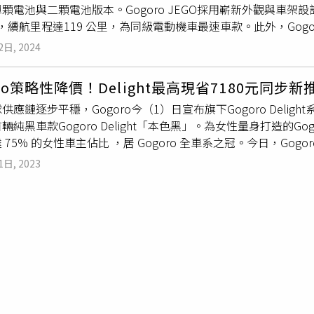
顆電池與二顆電池版本。Gogoro JEGO採用嶄新外觀與車
「我新車配那個真想拆掉，一碰到就彈開，撞到最多次的就是我
/h，續航里程達119 公里，為同級電動機車最速車款。此外，Gogor
77 公斤，一鍵自動倒車功能與省力中柱；並搭載同級唯一SBS
2日, 2024
前後全 LED 車燈、高彩巨字儀表，並標配前掛鉤、前置杯架、
電池版本，不含補助售價分別為57,980元、59,980 元，扣除補助
oro策略性降價！Delight最高現省7180元同步
兩款車型均提供「這個紅、這個黃、這個藍、這個白、這個灰」5種
供應鏈逐步平穩，Gogoro今（1）日宣布旗下Gogoro Delig
ro與PBGN指定車款即可選購「199隨你騎 限時新購資費方案」
純黑車款Gogoro Delight「本色黑」。為女性量身打造的Gogoro
 元。
75% 的女性車主佔比 ，居 Gogoro 全車系之冠。今日，Gogoro
CS循跡防滑系統，更獻上期間限定的「車身客製化刻字」服務，為
1日, 2023
外，更具有「車身客製化刻字」服務。（圖／劉芯衣攝）農曆年過
度銷售冠軍 Gogoro VIVA MIX，針對VIVA MIX BELT車款調降3,0
0元；2月份則推出Gogoro Premium 進行配備升級、售價調降
ght從95,980元降至89,800元，而Delight Basic直降7,180元
將「客製化刻字體驗」融入車身設計，更採用亮黑後照鏡、燻黑
套件貫徹出的純黑美學設計，售價93,800元。