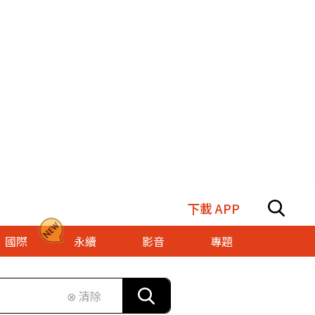
下載 APP
國際
永續
影音
專題
⊗ 清除