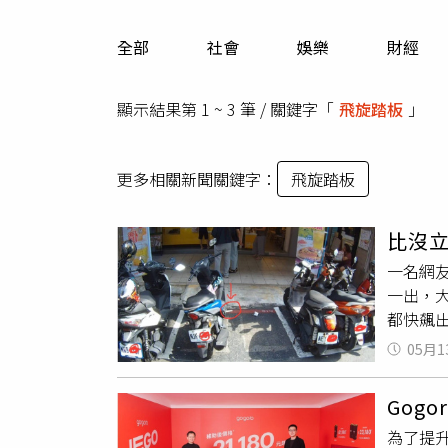
人物
汽車
全部
社會
娛樂
財經
專欄
房產新勢力
顯示結果第 1 ~ 3 筆 / 關鍵字「
飛旋踏板
」
更多相關新聞關鍵字：
飛旋踏板
比沒
一名網
一出，
都快飆
飛旋踏
05月1
立中柱
立刻引
Gog
所在門
為了提升
良，「