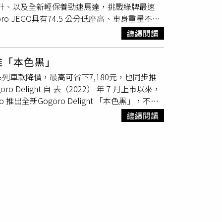
架設計、以及全新輕保養勁速馬達，挑戰綠牌最速
自己。」
o JEGO具有74.5 公分低座高、車身重量不含
前後雙碟煞系統14，有效穩定車身並縮短煞車距
繼續閱讀
飛旋踏板
及後扶手。Gogoro JEGO 推出單顆電
後最低入手價21,180 元。同時，Gogoro
新推「本色黑」
色彩。Gogoro表示，即日起至31日止，所有
ht系列車款降價，最高可省下7,180元，也同步推
或「499隨你騎 限時新購資費方案」，每公里花費
 Delight 自 去（2022） 年 7 月上市以來，
 推出全新Gogoro Delight 「本色黑」，不僅
愛車加上獨一無二的專屬識別。標配TCS循跡防
繼續閱讀
後，Gogoro便進行策略性調降車價，在1月
00元、VIVA MIX KEYLESS & BASIC 車款調降
的回饋。今天Gogoro 更啟動史上最大規模降價，既
。同時，全新 Gogoro Delight 本色黑新車也上市，不
尾燈與方向燈、鋁合金輪圈、後扶手及
飛旋踏板