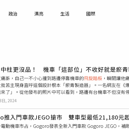
寵物
政治
漂亮
生活
國際
運勢
運動
梅酒
立中柱更沒品！ 機車「這部位」不收好就是瘀青
友痛訴，自己一不小心撞到路邊停靠機車的
飛旋踏板
，瞬間讓他
大批苦主現身直呼這個設計根本「瘀青製造器」。一名網友在《
出來了」。從他發布的照片中可以看到，路邊有台機車不但沒有
板
也高高翹起，只要行人經過時一不留意，就有可能狠狠踢到。原
3日, 2024
」非常沒品，但對他而言，「這個不收，比沒立中柱更加沒品」
發許多受害者回應，「前天才被暗算到……黑青＋破皮，痛死了
oro推入門車款JEGO搶市 雙車型最低21,180元
口也撞到一次」、「這個真的每次撞到會升天」。但也有不少網
電動機車市占，Gogoro發表全新入門車款 Gogoro JEGO，
有時候不是他不收，是被人擠出來了」、「這個設計超爛，只要