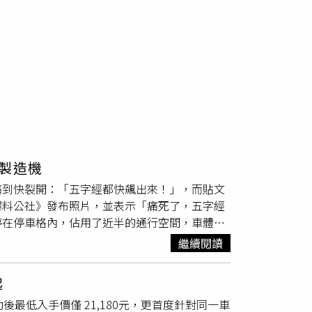
製造機
痛到快裂開：「五字經都快飆出來！」，而貼文
爆料公社》發布照片，並表示「痛死了，五字經
停在停車格內，佔用了近半的通行空間，車體的
PO坦言，以前曾看一堆人檢討停放機車時「不
繼續閱讀
。發文簡潔，照片卻勝過千言萬語，爆料曝光後
」、「這是不是叫脛骨殺手，上次牙疼去牙醫診
起
友表示，有時候踏板不收不是故意，是設計不
補助後最低入手價僅 21,180元，更首度針對同一車
一碰到就自己彈出，我就被自己的踏板暗算好幾