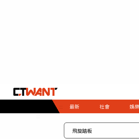
社會首頁
娛樂首頁
財經首頁
政
:::
最新
社會
娛
時事
即時
熱線
:::
直擊
大條
人物
調查
專題
３Ｃ