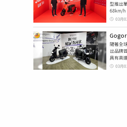
型推出單
次」、
68km
電池為 
03月0
離，加上
池及兩顆
Gog
JEGO
隨著全球
Gogo
出品牌首輛
最低0.2
具有高達 
標配T
03月0
滑系統以
31日調降年
2,00
有Deli
僅首度
等本色黑