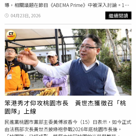
https://reurl.cc/vQKrvN），活動在5月9日禮拜六竹北中興
導，相關議題在節目《ABEMA Prime》中被深入討論。1名
里集會所開講，歡迎竹北的民眾躬逢其盛。值得一提的是，
35歲女性表示，自己透過交友軟體尋找結婚對象已長達11
繼續閱讀
04月23日, 2026
鄭朝方回顧高中聯考時，考進了大新竹的第一志願新竹高
年，過去堅持只考慮長相帥氣，且年收入達1000萬日圓
中，那時他念竹東國中也是競爭異常的千人大校回想起來仍
（約新台幣200萬元）以上的男性。近期她略為調整標準，
是好不容易，他也以過來人的身分感性提醒，考前最後階段
將門檻降至800萬日圓（約新台幣160萬元），並開始接觸
掌握正確策略與穩定節奏才是致勝關鍵，希望大師講堂提供
一般上班族。不過，她坦言在與約10名對象見面後，內心仍
實戰導向的學習支持，期盼幫助學生在備考最後一哩路中更
感到「像是在勉強自己」，甚至認為這樣的選擇帶有妥協意
有信心，將壓力轉化為實際得分能力。新竹縣竹北市長鄭朝
味。當事人進一步說明，自己希望婚後成為全職主婦，因此
方（圖右排2）揭露自己以前念新竹中學的生活照，勉勵大
對伴侶收入有一定期待，若配偶收入不足，將影響一家人的
新竹考生將壓力轉換成得分助力。（圖／翻攝自竹北市公所
生活品質。除了經濟條件，她對年齡亦有所堅持，傾向選擇
媒體群組）
比自己年輕2至3歲的對象，並直言年齡是難以讓步的條件之
一。對此，婚姻介紹所業者指出，過度強調條件可能忽略婚
姻本質。專家認為，婚姻是雙向選擇，不僅要考量自身需
求，也需評估對方是否願意接受自己。若僅以單方面條件篩
笨港秀才仰攻桃園市長 黃世杰獲徵召「桃
選，將大幅降低成功機率。另一方面，1名29歲上班族則
園隊」上線
說，她特別重視男方學歷，理想對象為理工科研究所畢業
者。她認為，能夠尊敬對方是婚姻的重要基礎，而此偏好與
民進黨桃園市黨部主委黃傅淑香今（15）日表示，如今正式
自己過去未能走上理工領域的經歷有關。此外，她雖希望對
由法務部次長黃世杰披綠袍參戰2026年底桃園市長後，