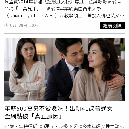
陳孟賢2014年參加《超級紅人榜》爆紅，並與哥哥陳昭瑋
合稱「百萬兄弟」。陳昭瑋畢業於美國西來大學
（University of the West）宗教學碩士，曾投入佛經英文翻
譯工作，一口流利英文更讓現場媒體驚艷不已。陳昭瑋更透
繼續閱讀
07月29日, 2026
露，自己從小就在戲台下追著歌仔戲演員跑，對傳統藝術懷
抱深厚情感，如今能站上傳藝最高殿堂主持，直呼「像在作
夢一樣」。弟弟陳孟賢也感性表示，自己從離島戲台下的觀
眾一路走到傳藝大道主持，同樣覺得不可思議。陳昭瑋也分
享，自己曾赴美攻讀宗教學碩士，返台後更從事台灣較少人
投入的佛經英文翻譯工作。為了展現英文實力，他還現場示
範空姐機上英文廣播，流暢的發音與口條，讓現場媒體留下
深刻印象，也讓大家重新認識這位主持人的另一面。談及兄
弟同在演藝圈發展，是否會有競爭心態？陳孟賢笑說，兩人
的定位完全不同，「我是以歌唱為主，哥哥是主持。」彼此
各有專長，不會互相比較，反而能互相支持、鼓勵。提到擁
有「全球巨星」封號的陳孟賢，哥哥則展現幽默感：「我是
年薪500萬男不愛嫩妹！出軌41歲普通女
國際巨星。」兄弟倆一來一往的逗趣互動，也讓現場笑聲不
全網點破「真正原因」
斷，成為記者會一大亮點。《第37屆傳藝金曲獎》將於8月
22日在臺灣戲曲中心盛大登場，今年典禮以「境界_Login
37歲、年薪逼近500萬元，身邊不乏20多歲年輕女性主動示