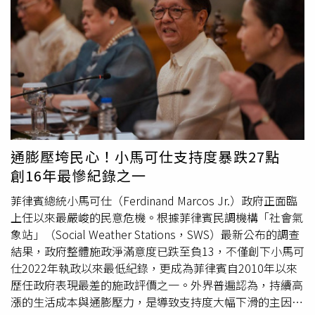
不是要教大家背誦專業名詞，而是讓氣象真正回到生活應
用，「當你懂得看懂天氣的訊號，你就能做出更好的判
斷。」一堂課集結十個章節，其中最受矚目的莫過於「買房
氣象學」與「買房地理學」。戴立綱指出，許多人購屋時關
注房價、格局與生活機能，卻忽略了地形、風向、水流與環
境條件對居住品質的長期影響。他分享，過去曾有朋友詢問
購屋建議，他便從氣候與地理條件分析，「很多風險不是住
進去才出現，而是在買房之前就已經存在」。此外，課程中
也收錄他二十多年來累積的珍貴雲圖資料，他表示偶爾抬頭
通膨壓垮民心！小馬可仕支持度暴跌27點
看看天空，「有時候看到雲就會知道後面幾小時的天氣變
創16年最慘紀錄之一
化」，希望帶領大家學會觀察天空、理解環境變化。
菲律賓總統小馬可仕（Ferdinand Marcos Jr.）政府正面臨
上任以來最嚴峻的民意危機。根據菲律賓民調機構「社會氣
象站」（Social Weather Stations，SWS）最新公布的調查
結果，政府整體施政淨滿意度已跌至負13，不僅創下小馬可
仕2022年執政以來最低紀錄，更成為菲律賓自2010年以來
歷任政府表現最差的施政評價之一。外界普遍認為，持續高
漲的生活成本與通膨壓力，是導致支持度大幅下滑的主因。