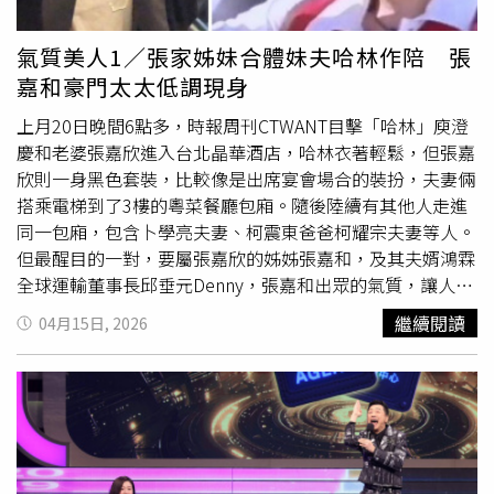
在地方傳開，綠營基層與地方民代紛紛表態支持。黃瓊慧表
示，這是非常好的決定，對於理性的桃園選民來說能端出政
氣質美人1／張家姊妹合體妹夫哈林作陪 張
策牛肉吸引大家目光，比起只會花錢搞社會福利政策的張善
嘉和豪門太太低調現身
政一定讓大家更有感。市議員許家睿也指出，黃世杰不管是
政策力還是選舉經驗都是民進黨內一時之選。黃世杰形象謙
上月20日晚間6點多，時報周刊CTWANT目擊「哈林」庾澄
和，地方經營紮實，符合桃園選民喜好
高學歷
、低仇恨值的
慶和老婆張嘉欣進入台北晶華酒店，哈林衣著輕鬆，但張嘉
候選人特質。
欣則一身黑色套裝，比較像是出席宴會場合的裝扮，夫妻倆
搭乘電梯到了3樓的粵菜餐廳包廂。隨後陸續有其他人走進
同一包廂，包含卜學亮夫妻、柯震東爸爸柯耀宗夫妻等人。
但最醒目的一對，要屬張嘉欣的姊姊張嘉和，及其夫婿鴻霖
全球運輸董事長邱垂元Denny，張嘉和出眾的氣質，讓人回
憶起30年前她拍廣告的甜美模樣。庾澄慶與老婆張嘉欣也前
繼續閱讀
04月15日, 2026
往飯店赴約。（圖／本刊攝影組、翻攝自網路）張嘉和與結
婚超過二十年的老公邱垂元一同出席聚會。（圖／本刊攝影
組）柯震東的爸爸柯耀宗與柯媽也現身。（圖／本刊攝影
組）卜學亮與老婆也是此次聚會的座上賓。（圖／本刊攝影
組）當晚張嘉和戴著黑框眼鏡穿著黑色套裝，不同於一般豪
門少奶奶的華麗，反而很符合她低調的個性；餐會一直進行