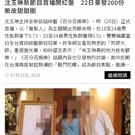
沈玉琳新節目首播開紅盤 22日豪發200份
通常更懂得傾聽、安慰，也知道如何照顧另一半的情緒，
脆皮甜甜圈
「懂事的阿姨可以給很多情緒價值，把男人拿捏得死死
的。」也有人認為，上班一整天已經承受不少壓力，如果回
沈玉琳主持全新談話綜藝《百分百娛樂》，昨（20日）正式
到家還得面對抱怨與責備，這時若有一位願意關心、鼓勵、
首播，以「複製人」為主題開出亮眼收視，在18至24歲男
理解自己的人出現，不論男女，都可能因此產生依賴，「真
性族群拿下0.73、20至34歲男性族群獲得0.51，雙雙稱霸當
正吸引人的，不一定是外貌，而是有人願意共情、願意讓你
日全台資訊綜藝節目冠軍。許多網友看到熟悉的「荒謬大
覺得被理解。」也有網友分析，若只是單純追求刺激或肉體
師」重返螢光幕，紛紛留言表示：「有玉琳哥的地方就有歡
關係，通常不太會選擇外貌條件並不突出的對象，因此這類
樂。」《百分百娛樂》話題內容也引發熱烈討論，其中近期
婚外情更可能是在原有關係中缺乏情感共鳴，進而向外尋求
在台灣再度掀起熱潮的「戰鬥陀螺」成為節目焦點，邀請剛
慰藉，而不是單純迷戀年輕或漂亮。另一派網友則認為，把
奪下G1全國大賽冠軍的脫口秀演員博恩、宅男女神解婕翎
繼續閱讀
07月21日, 2026
焦點放在41歲其實沒有太大意義，「37歲和41歲也才差4
以及人氣YouTuber同場PK，直接把攝影棚變成戰鬥陀螺競
歲，有什麼好大驚小怪？」「年輕就是最大的優勢嗎？」
技場。博恩一改平時
高學歷
「學霸」的知性形象，一聊起戰
「如果年輕女生除了年紀小之外沒有其他優點，時間久了還
鬥陀螺立刻化身熱血玩家。他坦言，為了備戰比賽，曾特地
是會膩。」也有人反問，「正宮除了比較年輕之外，還有什
向老婆爭取「練習時間」，希望一週內不要被打擾，全心投
麼值得拿來比較？」認為成熟女性累積的人生閱歷、溝通能
入訓練。主持人沈玉琳追問：「如果老婆因為戰鬥陀螺跟你
力、情緒穩定度，以及待人處事方式，都可能是吸引異性的
鬧離婚怎麼辦？」博恩毫不猶豫笑回：「離婚的話，財產、
原因，未必是年輕女性能夠取代。不少網友最後也強調，第
小孩都可以給老婆，我只要戰鬥陀螺就好。」誇張發言讓全
三者的年齡、外貌或條件，其實都不是事件真正的重點。無
場笑翻。眼看博恩滔滔不絕分享陀螺知識，沈玉琳也忍不住