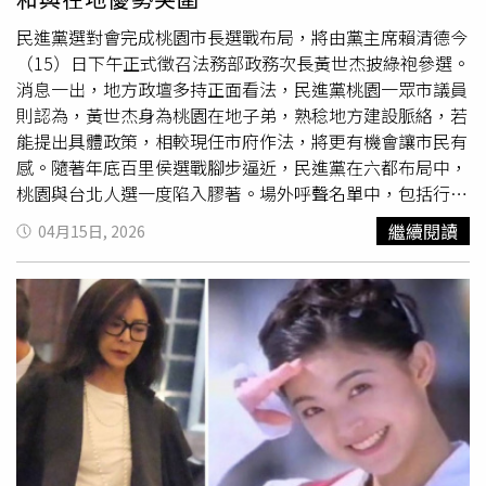
服桃園市民，從交通、生活等大小問題逐步解決，也讓政府
資源有效地落實讓民眾有感，桃園市黨部也將與議會黨團團
民進黨選對會完成桃園市長選戰布局，將由黨主席賴清德今
結一心，組成有專業、有溫度的團隊，希望在2026年底選
（15）日下午正式徵召法務部政務次長黃世杰披綠袍參選。
戰「把光榮找回來」。法務部次長黃世杰（左）獲總統賴清
消息一出，地方政壇多持正面看法，民進黨桃園一眾市議員
德（右）全力相挺競逐桃園市長。（圖／方萬民攝）
則認為，黃世杰身為桃園在地子弟，熟稔地方建設脈絡，若
能提出具體政策，相較現任市府作法，將更有機會讓市民有
感。隨著年底百里侯選戰腳步逼近，民進黨在六都布局中，
桃園與台北人選一度陷入膠著。場外呼聲名單中，包括行政
院副秘書長何志偉、立委王義川及黃世杰皆在討論之列。據
繼續閱讀
04月15日, 2026
了解，黨主席賴清德原先心中首選為王義川，經兩度徵詢後
遭婉拒，隨著選戰時程逼近，最終拍板徵召黃世杰上陣。在
人選底定後，何志偉與王義川也同步表態支持。出身桃園南
區客家的黃世杰，兩年前返鄉挑戰立委連任，最終以千餘票
之差飲恨，但之後仍持續深耕地方，頻繁參與基層活動。
1979年出生的他，年僅47歲，歷練橫跨政黨、行政及地方
治理體系，具備完整歷程。學歷方面，他過去為律師高考榜
首出身，並擁有台大法學碩士及美國哥倫比亞大學學位，被
視為法界學霸級人物，也曾受賴清德親邀入閣。此次再度回
到桃園披掛上陣，肩負綠營重新插旗的重任。隨著徵召消息