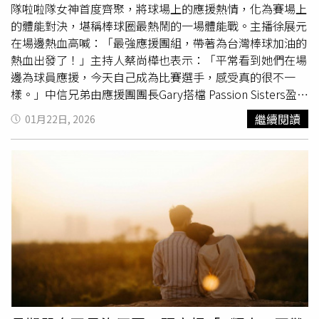
隊啦啦隊女神首度齊聚，將球場上的應援熱情，化為賽場上
的體能對決，堪稱棒球圈最熱鬧的一場體能戰。主播徐展元
在場邊熱血高喊：「最強應援團組，帶著為台灣棒球加油的
熱血出發了！」主持人蔡尚樺也表示：「平常看到她們在場
邊為球員應援，今天自己成為比賽選手，感受真的很不一
樣。」中信兄弟由應援團團長Gary搭檔 Passion Sisters盈瑩
出戰，Gary以街舞底子展現團隊凝聚力，盈瑩則以體操女神
繼續閱讀
01月22日, 2026
之姿自信喊出美強兼備；高雄台鋼雄鷹派出團長柏澄與林
浠，柏澄體育通才自估15分鐘完賽，林浠熱舞社出身、腿力
驚人；統一獅由團長YORK搭檔包子，球迷資歷超過20年的
YORK擅長團隊運動，自嘲「不怕硬」；樂天桃猿由團長
ABY與樂天女孩隊長曲曲上陣，ABY展現逆轉精神，曲曲則
以耐力著稱；味全龍派出團長勛雞與韓籍小龍女金娜妍，求
勝慾旺盛的勛雞搭配韓國健美冠軍金娜妍的強大心肺；富邦
悍將則由團長TRAVIS與「台妹小南」南珉貞應戰，健身達
人與跑步王者組成最被看好的「棒棒糖 CP」。此外，本集
還有顏值與實力兼具的「最強
高學歷
女神」組，6位來自頂
尖學府的女性，將專業背景轉化為賽場優勢，挑戰體能極
限，完美詮釋「腦力＋體力」的雙重實力。前立法委員高嘉