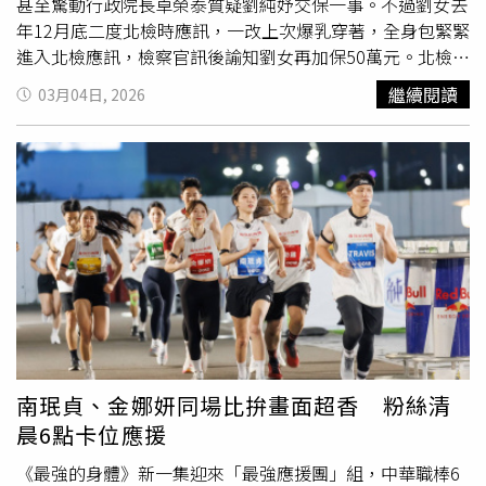
幹事，因此黃世杰當初以學霸之姿投身政壇並不讓外界意
甚至驚動行政院長卓榮泰質疑劉純妤交保一事。不過劉女去
外。
年12月底二度北檢時應訊，一改上次爆乳穿著，全身包緊緊
進入北檢應訊，檢察官訊後諭知劉女再加保50萬元。北檢起
訴指出，劉純妤均係違反組織犯罪防制條例第3 條第 1項後
繼續閱讀
03月04日, 2026
段參與犯罪組織、修正前洗錢防制法第 14 條第 1 項洗錢等
罪嫌，均提起公訴。劉純妤爆乳燦笑走出北檢，事後網友紛
紛肉搜起底劉女背景，發現劉女擁有國外留學的
高學歷
，過
去曾是空姐，在天旭公司工作已7年，疑似已為人母，當天
是丈夫到地檢署辦理交保手續，她在社群網站上自介還寫著
「一步一步腳踏實地」。不過她去年12月底到北檢應訊時，
一改過往的大膽作風，身穿海軍藍的長袖大學踢以及深褐色
韓系潮帽，快步走入法警室，全程帽沿壓超低，相當低調。
南珉貞、金娜妍同場比拚畫面超香 粉絲清
晨6點卡位應援
《最強的身體》新一集迎來「最強應援團」組，中華職棒6