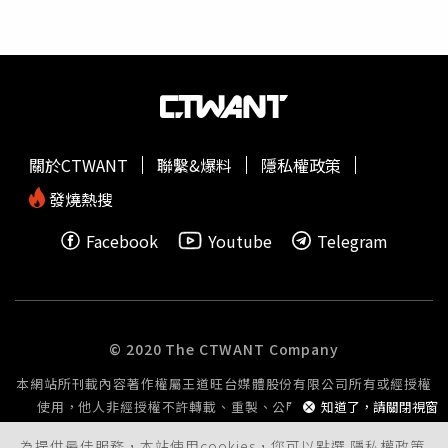
感及憂鬱程度的變化。結果顯示，長期單身者生活滿意度下
降、孤獨感增加，20多歲末期尤為明顯，憂鬱症狀也隨之升
高。然而，一旦進入第1段戀愛關係，年輕人的幸福感隨即
就會有所改善。克雷默博士表示：「整體而言，年輕成年人
長期單身，對心理幸福存在中度風險。」研究指出，青春期
時的長期單身者與非單身者差異不大，但隨著時間推移，差
距會逐漸擴大，「這表明20多歲末期進入首段戀愛關係將更
關於CTWANT
聯繫&爆料
隱私權政策
為困難，尤其是幸福感低落者，長期單身的可能性更高。」
該研究成果刊登於「美國心理學會」（American
發燒熱搜
Psychological Association）出版的《性格與社會心理學期
Facebook
Youtube
Telegram
刊》（Journal of Personality and Social Psychology），
結論指出，幸福感較低、男性、
高學歷
以及獨自居住或與父
母同住的年輕人，更可能長期單身。與此同時，近期另1項
研究也針對單身者的戀愛偏好發現，渴望孩子的單身人士反
而偏好外表成熟的伴侶。專家指出，這一發現顛覆了過往認
© 2020 The CTWANT Company
為「渴望生育者更喜歡年輕外表」的觀念，也意味著3、40
本網站所刊載內容著作權屬王道旺台媒體股份有限公司所有或經授權
歲的成年單身者在尋求生育伴侶時，可能比年輕貌美的競爭
使用，他人非經授權不許轉載、重製、公開播送或公開傳輸。
知道了，請關閉視窗
者更具優勢。研究顯示，這種偏好並非出於對方的財富或育
兒能力，而是成熟伴侶的心理穩定性，以及看似「準備好」
為提供最佳服務，本站使用cookies，您可以點選
隱私權政策