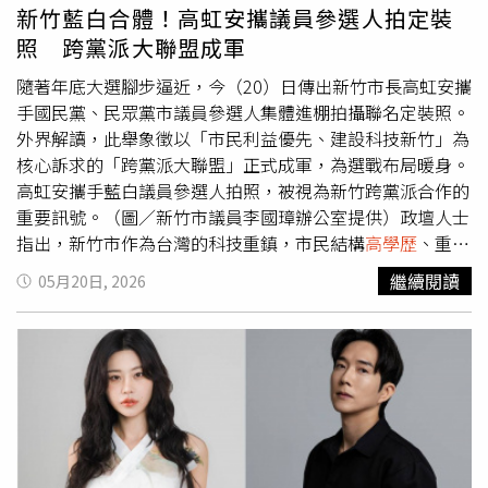
成，相當驚人。警方抓準時機進入工廠內，當場逮獲製毒師
新竹藍白合體！高虹安攜議員參選人拍定裝
吳姓男子等在內共4人。（圖／翻攝畫面）吳男與郭男幾人
照 跨黨派大聯盟成軍
分工細膩，2人負責煉毒，吳男妻子、33歲的魏姓女子負責
購置、搬運製毒工具，最後由44歲的蘇姓男子協助設置毒品
隨著年底大選腳步逼近，今（20）日傳出新竹市長高虹安攜
工廠裡的製毒設備，幾人為避免製毒的廢、毒氣飄出，引人
手國民黨、民眾黨市議員參選人集體進棚拍攝聯名定裝照。
注意，特意將工廠設置在偏遠山區。2人先是在台南市安定
外界解讀，此舉象徵以「市民利益優先、建設科技新竹」為
區將收購而來的80萬顆感冒藥進行初步處理，提煉出感冒藥
核心訴求的「跨黨派大聯盟」正式成軍，為選戰布局暖身。
內的麻黃素，直到初步提煉成功後，隨即將製成的半成品再
高虹安攜手藍白議員參選人拍照，被視為新竹跨黨派合作的
運往屏東縣高樹鄉一帶進行酸化，讓麻黃素轉為氯假麻黃
重要訊號。（圖／新竹市議員李國璋辦公室提供）政壇人士
鹼，最後才前往高雄湖內區工廠進行氫化加工，從而製成安
指出，新竹市作為台灣的科技重鎮，市民結構
高學歷
、重視
非他命，同時租來小貨車，白天運毒、晚上製毒，躲避警方
理性施政，對於過去流於意識形態的藍綠惡鬥早已感到厭
繼續閱讀
05月20日, 2026
查緝。吳男與郭男等人心思縝密，透過酸化、氫化綠化等重
倦；據現場工作人員透露，高虹安與議員們討論拍照姿勢、
重手法，每完成一階段就將半成品轉移，繼續提煉直至安非
現場輕鬆融洽的氣氛。國民黨新竹市議員陳慶齡說，基層真
他命成型。（圖／翻攝畫面）警方後續也在現場起出第二級
正的聲音是希望看到「市民優先、認真做事」的團隊團結在
毒品甲基安非他命成品毛重71.1051公斤、第二級毒品甲基
一起，高虹安執政以來，不論是在基礎建設、交通改善還是
安非他命半成品溶液毛重46.04公斤、麻黃鹼成品毛重63.34
在教育資源的投入上，都展現出高效率與有感的施政成績。
公克、製毒原料及設備一批等大批證物，加上前一波逮獲謝
民眾黨新竹市議員李國璋則強調：「當前的新竹需要穩定的
姓製毒師所查扣之半成品毛重177公斤氯假麻黃鹼、成品麻
治理與延續性的建設，大家放下黨派成見，共同推薦能帶領
黃鹼22公斤，初估可製成140餘公斤之安非他命，總計查扣
新竹前進的優秀人才，這才是對市民最負責任的態度。」對