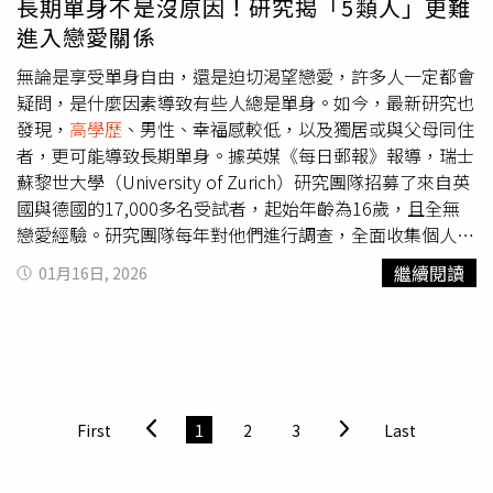
長期單身不是沒原因！研究揭「5類人」更難
瑜自信喊話要顛覆外界印象；台大公衛營養師方慈聲以健美
進入戀愛關係
亞軍實力挑戰自我；台大獸醫系出身的演員蔡祥，重訓與登
山底子十足；台大機械系、保健品牌創辦人何嘉琦是馬拉松
無論是享受單身自由，還是迫切渴望戀愛，許多人一定都會
實戰派好手；成大都計系 KOL 王敏慈，十年攀岩經驗握力
疑問，是什麼因素導致有些人總是單身。如今，最新研究也
驚人；陽明交大物理治療背景的溫茜婷減重40公斤，身兼咖
發現，
高學歷
、男性、幸福感較低，以及獨居或與父母同住
啡烘焙師也是實力派高球女將。「最強地方代表」組同樣吸
者，更可能導致長期單身。據英媒《每日郵報》報導，瑞士
睛，集結來自全台的議員與地方代表，將日常服務累積的體
蘇黎世大學（University of Zurich）研究團隊招募了來自英
力化為賽場戰力。台北市議員陳宥丞、新北市議員陳世軒、
國與德國的17,000多名受試者，起始年齡為16歲，且全無
高雄里長洪啟修、新竹村長李宗炎、台北里長羅至佑、台中
戀愛經驗。研究團隊每年對他們進行調查，全面收集個人特
里長王勝偉，背景橫跨軍警、運動國手與專業治療領域，實
徵、心理狀態以及社會人口學訊息。分析結果發現，長期單
繼續閱讀
01月16日, 2026
力不容小覷。值得一提的是，陳宥丞、陳世軒與
高學歷
女神
身的高風險群體包括
高學歷
者、與父母同住者，以及幸福感
組的高嘉瑜在場邊互動火花十足，三人一邊互虧體力、一邊
較低的年輕人。同時，男性往往比女性更容易長期保持單
聊政壇日常，笑稱要「用完賽成績說話」，輕鬆幽默的互動
身。對此，共同首席作者克雷默（Michael Krämer）也補
也成為緊繃賽事外最亮眼的一幕，展現跨組別的友情與運動
充：「教育程度等社會人口學因素，以及當前幸福感等心理
精神。前立法委員高嘉瑜參賽挑戰體能極限。（圖／好看娛
特徵，都能有效預測誰將進入戀愛關係，誰不會。」研究同
樂提供）
時發現，獨自居住也與單身率增加相關，顯示與朋友或室友
First
1
2
3
Last
同住可能提供更多尋找伴侶的機會。隨著研究深入，團隊更
追蹤了持續單身者與已進入戀愛關係者在生活滿意度、孤獨