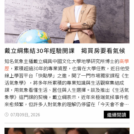
送孩子，下午卻傳出遭殺害噩耗；其妻更是國內知名音樂
家，曾赴美取得鋼琴演奏碩士及博士學位，也曾擔任陽明交
通大學客座教授，在音樂界頗具知名度。命案發生後，音樂
教室在臉書公告，將暫停營業至7月24日，並表示會持續關
心學生及家長需求，妥善安排後續課程。貼文下方湧入大批
家長及網友留言追思，「謝謝紀老闆對學生及家長的照
顧」、「他真的很溫暖、很專業」、「怎麼會發生這種事，
戴立綱集結30年經驗開課 揭買房要看氣候
請家人節哀保重」，字字句句都流露對紀男的不捨與哀悼。
知名氣象主播戴立綱具中國文化大學地學研究所博士的
高學
歷
，累積超過30年的專業資歷，也曾在大學任教，近日他受
線上學習平台「快點學」之邀，開了一門市場獨家課程《生
活氣象學》，將多年所累積的專業知識與生活觀察集結成
課，用氣象看懂生活、居住與人生選擇。談及推出《生活氣
象學》這門課的契機，戴立綱表示，近年來極端氣候事件愈
來愈頻繁，但許多人對氣象的理解仍停留在「今天會不會下
雨」、「要不要帶傘」。事實上，氣象對生活的影響遠比大
繼續閱讀
07月09日, 2026
家想像還深，「天氣不只是背景資訊，它會影響健康、居住
安全、旅遊規劃，甚至是買房決策」，當讀懂自然環境的信
號，其實有助於做出正確判斷的生活決策。他也強調，課程