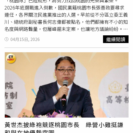
方身高達175公分以上，但考量現實情況，在實際搜尋時並
「桃園隊」已經成形，將努力找回桃園的光榮與繁榮。
未設限。專家分析指出，該名女性本身收入穩定，具備一定
2026年底選戰進入倒數，國民黨籍桃園市長張善政要尋求
競爭力，若鎖定特定族群反而有機會提高媒合效率。同時也
連任，各界關注民進黨推出的人選。早前從不分區立委王義
提到，部分
高學歷
族群在社交方面較為內向，反而可能在婚
川、總統府副秘書長何志偉都被點名，他們都擁有不小的知
戀市場中被忽略。對於婚姻應以條件或感情為優先，社會上
名度與網路聲量，但層峰遲未定案，也讓地方議論紛紛。如
看法分歧。有意見認為，單靠條件無法維繫長期關係，情感
今答案揭曉了，47歲出身海線新屋笨港村的「笨港秀才」黃
繼續閱讀
04月15日, 2026
連結仍不可或缺；也有人指出，實際生活重於戀愛激情，價
世杰正式參戰！擁有律師資格的他曾在前市長鄭文燦市府擔
值觀與相處模式更為關鍵。專家建議，擇偶條件應精簡至3
任市政顧問，進一步在2020年選上第二選區（楊梅、新
項以內，並兼顧雙方相性，以提高婚姻穩定性。
屋、觀音、大園）立委，儘管2024尋求連任時惜敗，但轉
身入閣法務部的他，沒有忘記地方，公餘仍持續深耕基層，
從法治教育到地方創生著手，持續在桃園走動。桃園航空城
等發展中計畫如何兼顧興利與民眾權益，或許不同市長能有
解方。（圖／CTWant攝影組）桃園市議員黃瓊慧對此表
示，中執會決定徵召黃世杰選桃園市長可是一張好牌，主要
黃世杰是在地出身，為人謙和在地方耕耘紮實，擔任過立委
的他對桃園各項建設更是瞭若指掌，另外
高學歷
、低仇恨值
也頗對味桃園鄉親，期待未來會與黃世杰一起就任，共推有
利桃園的政策。黃傅淑香也贊同，直指黃世杰法學專業不必
黃世杰披綠袍競逐桃園市長 綠營小雞挺謙
質疑，另外深厚的中央及市政歷練，將逐步推出各項政見說
和與在地優勢突圍