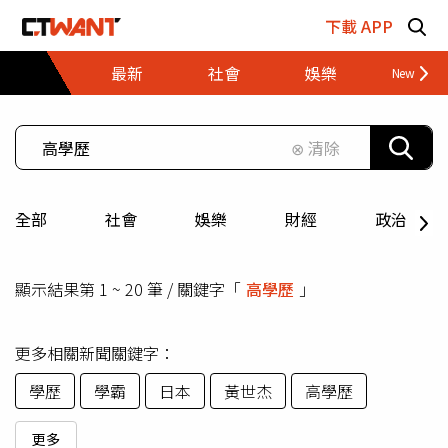
跳至主要內容區塊
下載 APP
最新
社會
娛樂
財經
⊗ 清除
全部
社會
娛樂
財經
政治
顯示結果第 1 ~ 20 筆 / 關鍵字「
高學歷
」
更多相關新聞關鍵字：
學歷
學霸
日本
黃世杰
高學歷
更多