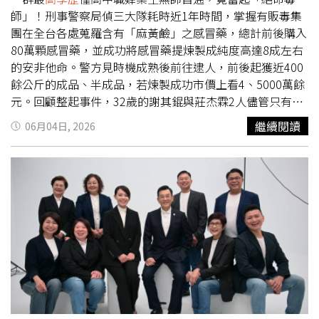
3月24日至31日進行，以面對面方式訪問全菲1500名成年
個耐人尋味的細節，因為品質不佳的耳環容易造成耳洞發
師」！刑事警察局偵三大隊耗時近1年時間，掌握有販毒集
人，誤差範圍為正負3個百分點。隨著副總統薩拉杜特蒂彈
炎，長期維持這項習慣，某種程度也反映出對生活品質的要
團在全台各處蒐羅含有「麻黃鹼」之感冒藥，總計前後購入
劾案持續延燒，外界普遍關注她是否能挺過政治危機並投入
求。還有網友分享，自家曾聘請過精通中文、英文、日文與
80萬顆感冒藥，並成功將感冒藥提煉製成純度高達8成左右
2028年總統大選。若成真，菲律賓政壇恐提前進入馬可仕
韓文的外籍看護，無論學歷或能力都相當優秀，顯示外籍移
的安非他命。警方見時機成熟後前往逮人，前後起獲近400
家族與杜特蒂家族的新一輪權力對決。
工的背景其實相當多元。也有人指出，出國工作不一定代表
餘公斤的成品、半成品，若煉製成功市價上看4、5000萬餘
經濟拮据，不少
高學歷
人士同樣會到海外從事基層工作，只
元。回顧整起事件，32歲的謝其錕與莊杰霖2人儘管只有高
要收入與發展機會更好，就可能成為選擇之一。另有網友推
職與高中肄業，卻自學化學式，更頻繁與其他製毒師互相交
繼續閱讀
06月04日, 2026
測，這名看護的家人或許曾有來台工作的經驗，了解台灣的
流分享經驗，2024年謝、莊2人被捕後，警方順藤摸瓜，再
工作環境與薪資條件，因此支持她赴台發展。討論延燒後，
次掌握33歲的吳姓與26歲的郭姓男子製毒。為躲避警方追
不少人也開始反思社會對外籍移工的刻板印象。許多人認
緝，吳男等人也要求小弟製造斷點，專挑無人偏僻的停車場
為，職業無法直接代表一個人的家庭背景與成長環境，有些
送貨、面交，再將藥錠剝好分別送往台南安定區曾文溪一帶
人離鄉背井是為了養家，也有人是為了拓展視野、累積經
的偏僻鐵皮工廠與高雄市湖內區一處工廠。據悉，吳、郭集
驗，甚至單純想嘗試不同的人生。正如網友所言，「說不定
團內的「絕命毒師」均無化工背景，成員最
高學歷
僅高職與
她來台灣工作，真的只是想體驗生活而已。」
高中畢業，甚至還有人僅拿到肄業證書，卻各個精通化學
式，以4、50種合法化學原料，通過一定比例混合，透過酸
化、氯化、氫化與純化等步驟，成功從感冒藥中提煉出氯假
麻黃鹼，再層層分離最終成功煉出安非他命。讓警方大為吃
驚的是，幾人提煉出的安非他命潔白透明，純度已達7、8