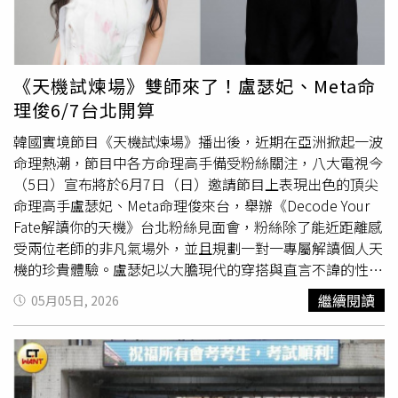
成品、半成品近400公斤，若成功製成安非他命，市價上看
此，地方人士也分析，高虹安與藍白共同拍攝定裝照，代表
4、5000萬餘元。全案警詢後違反毒品危害防制條例移送台
的不是傳統政治的壁壘對立，而是一種「全民政府、跨黨派
南地檢署偵辦，主嫌吳、郭2人，經法院裁定羈押禁見，並
合作」的全新民主實踐；高虹安能夠跨越藍白界線，獲得多
經地檢署起訴在案。而第一波遭逮的謝姓製毒師等人，則遭
數地方民意代表的深度認同，證明「用實績說話」的治理路
《天機試煉場》雙師來了！盧瑟妃、Meta命
法院判處有期徒刑7年，負責把風的莊姓男子被判有期徒刑3
線已獲得基層高度肯定。他認為，這股跨黨派的大團結，預
理俊6/7台北開算
年。刑事局指出，查緝毒品犯罪係政府持續治安重點工作，
期將為年底選情注入一股重視專業、回歸政策討論的清流，
製造毒品工廠因會排放製毒廢氣廢水，經常隱藏於偏僻山區
全面帶動新竹邁向更進步的未來。
韓國實境節目《天機試煉場》播出後，近期在亞洲掀起一波
進行犯罪，警察會持續規劃鎖定製、運、販毒集團及潛藏在
命理熱潮，節目中各方命理高手備受粉絲關注，八大電視今
此類山區之涉案對象進行查緝；更會持續向上溯源，掃蕩幕
（5日）宣布將於6月7日（日）邀請節目上表現出色的頂尖
後幫派組織，冀能有效遏止毒品之危害，淨化民眾居住環
命理高手盧瑟妃、Meta命理俊來台，舉辦《Decode Your
境。刑事警察局呼籲社會大眾，應時時關注自身住居處所內
Fate解讀你的天機》台北粉絲見面會，粉絲除了能近距離感
的人、事、物，發現可疑者即時通報警方查處；全民共同參
受兩位老師的非凡氣場外，並且規劃一對一專屬解讀個人天
與反毒，建構綿密通報網絡，警民合作共同打擊毒品犯罪。
機的珍貴體驗。盧瑟妃以大膽現代的穿搭與直言不諱的性
格，在《天機試煉場》中一舉成名，並獲得超高人氣，盧瑟
繼續閱讀
05月05日, 2026
妃大方分享解析命盤時最重視的部分是「時機！」，她認為
性格固然重要，但最終人的結果會因為「在什麼時候行動」
而產生很大的差異，她說：「我會先判斷現在是應該強力推
進、還是應該等待？是應該去見某個人？還是應該果斷斷開
關係？」對於即將來台和粉絲見面非常興奮，盧瑟妃表示：