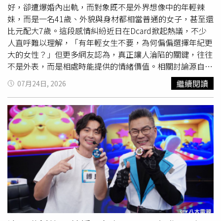
漫遊37」為主題，透過「Login」概念，邀請觀眾走進傳統
好，卻遭爆婚內出軌，而對象既不是外界想像中的年輕辣
藝術的多元美學世界，感受創作者歷經歲月淬鍊、不斷突破
妹，而是一名41歲、外貌與身材都相當普通的女子，甚至還
自我的藝術境界，見證傳統藝術在當代持續綻放的蓬勃生命
比元配大7歲。這段感情糾紛近日在Dcard掀起熱議，不少
力。陳昭瑋畢業於美國西來大學（University of the West）
人直呼難以理解，「有年輕女生不要，為何偏偏選擇年紀更
宗教學碩士，曾投入佛經英文翻譯工作。（圖／侯世駿攝）
大的女性？」但更多網友認為，真正讓人淪陷的關鍵，往往
不是外表，而是相處時能提供的情緒價值。相關討論源自
Dcard一則貼文，發文者表示，身邊一名男性友人現年37
繼續閱讀
07月24日, 2026
歲，不僅擁有
高學歷
、事業有成，年收入更接近500萬元，
可說是條件相當出色，身旁一直不缺20歲出頭的女性主動接
近。然而，最近對方卻因婚內出軌被抓包，最令他意外的
是，外遇對象竟是一名41歲女子，比男方年長4歲，也比元
配年長7歲，無論外貌或身材都沒有特別突出。發文者坦
言，自己可以理解有人認為「男人有錢就想作怪」，但真正
令他想不通的是，身邊明明有不少青春亮眼的年輕女性，最
後卻選擇一名年紀更大、條件看似平凡的女子，忍不住發
問：「香噴噴的妹子不要，非要找阿姨，到底圖什麼？到底
是什麼心理？」貼文曝光後，掀起大批網友討論，不少人認
為，感情吸引力本來就不能只看年紀和外貌，真正影響一段
關係的，往往是情緒上的陪伴與理解。有人指出，成熟女性