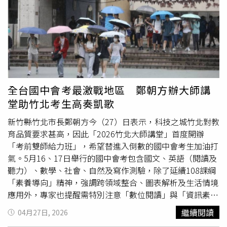
「一想到可以親自見面交流，就充滿期待！也希望能創造一
段會留下美好回憶的時光！」她更透露：「想去逛夜市，還
一定要吃小籠包！」Meta命理俊與盧瑟妃將於6/7在台舉辦
見面會。（圖／八大電視提供）Meta命理俊是位擅長將現
代科技與傳統玄學結合的
高學歷
AI 命理師，他表示會在命理
諮詢前，先寫好包含個性分析、事業運、財運、家庭運、健
康運、大運與流年的諮詢報告，其中他個人最重視的是事業
全台國中會考最激戰地區 鄭朝方辦大師講
方向，「如果能了解自己的本質與格局，並順著『運』這個
堂助竹北考生高奏凱歌
浪潮的方向前進，人生的效率就能最大化，也就是說成功的
機率會大幅提高。」2016 年首度來台灣的 Meta命理俊透
新竹縣竹北市長鄭朝方今（27）日表示，科技之城竹北對教
露，當時是為了參加好友的婚禮而來，「那時見到了許多在
育品質要求甚高，因此「2026竹北大師講堂」首度開辦
美國高中時期的台灣同學，留下了非常美好的回憶。」對於
「考前雙師給力班」，希望替進入倒數的國中會考生加油打
這次能有機會再來台灣，並和粉絲面對面交流，感到非常期
氣。5月16、17日舉行的國中會考包含國文、英語（閱讀及
待與興奮。《Decode Your Fate解讀你的天機》台北粉絲見
聽力）、數學、社會、自然及寫作測驗，除了延續108課綱
面會，將於6月7日（日）下午1點在八大電視台舉行，活動
「素養導向」精神，強調跨領域整合、圖表解析及生活情境
門票將於5月15日（五）中午12點於KKTIX 正式開賣，票種
應用外，專家也提醒需特別注意「數位閱讀」與「資訊素
分為「見面會票」及限量「命理諮詢套票」兩類；見面會票
養」的趨勢，提醒考生應穩定掌握各科基礎概念，並透過模
繼續閱讀
04月27日, 2026
票價為NT$2,200 元，愛心票NT$1,100元；命理諮詢套票依
擬題練習，適應長文本閱讀與邏輯推論。竹北市公所官員坦