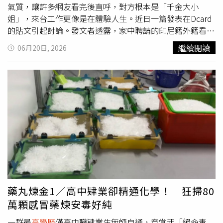
國家主權方面亦獲得正27的評價。民調同時顯示，小馬可仕
氣質，讓許多網友看完後直呼，對方根本是「千金大小
政府的支持度幾乎在所有族群全面下滑。其中18歲至24歲
姐」，來台工作更像是在體驗人生。近日一篇發表在Dcard
年輕族群跌幅最大，淨滿意度從去年11月的正18暴跌至負
的貼文引起討論。發文者透露，家中聘請的印尼籍外籍看護
17；25歲至34歲族群則從正12跌至負18。若以教育程度區
平時會與遠在印尼的母親透過視訊聯繫，某次家人剛好上前
繼續閱讀
06月20日, 2026
分，大學畢業以上族群由正5重挫至負35，顯示年輕選民與
打招呼，意外透過鏡頭看見對方住家的模樣。畫面中不僅房
高學歷
族群對政府施政愈來愈不滿。通膨與生活成本上升成
間裝潢精緻，從房間通往客廳還有相當寬敞的活動空間，屋
為菲律賓民眾最關心的議題，也是政府支持度下滑的重要原
外更擁有大片庭院，整體占地面積估計超過百坪，讓人對其
因。從地區分布來看，政府支持度也呈現全面下滑趨勢。首
家庭背景留下深刻印象。除了住家環境令人驚訝外，看護平
都馬尼拉地區淨滿意度跌至負23，中維薩亞斯群島同樣為負
日的一些生活細節也讓雇主覺得與眾不同。據了解，人力仲
23，民答那峨島更降至負27。分析指出，民答那峨向來被
介過去曾提及，這名看護來台前特地花了一整個星期學習煮
視為副總統薩拉杜特蒂（Sara Duterte）及杜特蒂家族的重
飯，原因是過去在家幾乎沒有下廚經驗。此外，她的雙手白
要政治根據地，而近期圍繞薩拉彈劾案與馬可仕、杜特蒂兩
嫩細緻，看起來不像長年從事家務工作的人，與一般人對看
大家族角力持續升溫，也進一步影響當地選民對中央政府的
護工作的想像有明顯落差。更特別的是，這名看護十分重視
觀感。菲律賓近月來持續承受物價上漲壓力。根據菲律賓統
儀容打扮。雇主觀察，她每天早上都會花不少時間待在浴室
計局（PSA）數據，今年1月通膨率為2%，4月一度攀升至
整理自己，經常超過半小時才出來，而且無論工作再忙，都
7.2%，5月雖回落至6.8%，但仍遠高於年初水準。食品與
會仔細挑選耳環搭配服裝，戴上精緻飾品後才開始一天的工
藥丸煉金1／高中肄業卻精通化學！ 狂掃80
燃料價格高漲已成為民眾最直接的生活負擔，也成為此次民
作。這些生活習慣讓雇主愈發覺得對方從小生活條件應該相
萬顆感冒藥煉安毒好純
調重挫的重要背景因素。調查顯示，18至24歲年輕族群對
當不錯，因此將這段經歷分享到網路上。貼文曝光後迅速吸
政府不滿情緒明顯升高，支持度出現大幅下滑。這份民調於
引大量網友留言討論。有人認為，每天固定配戴耳環其實是
一群最
高學歷
僅高中職肄業生無師自通，竟當起「絕命毒