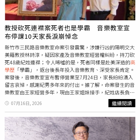
論外遇對象是年輕或年長，都無法合理化婚內出軌的行為。
吐槽：「怎麼我去上你主持的節目，都沒看你這麼認
真正值得討論的，是婚姻中是否缺乏溝通、理解與情感交
真？！」《百分百娛樂》自7月20日起，每週一至週五晚間
流，以及當事人是否選擇以正確方式面對感情問題，而不是
9點於八大綜合台首播，晚間10點同步於《百分百娛樂》
透過背叛伴侶來解決；至於婚外情會發生的原因，往往牽涉
YouTube頻道上架。而節目首播開出紅盤，為感謝觀眾支
教授砍死連襟案死者也是學霸 音樂教室宣
情感需求、相處模式、自我控制能力及婚姻互動等多重因
持，電視台將於明（22日）下午1點30分，在八大電視正門
布停課10天家長淚崩悼念
素，並非僅憑年齡或外貌就能解釋。
口舉辦回饋活動，由沈玉琳親自發送象徵收視「甜甜」的脆
皮甜甜圈，限量200份，送完為止。
新竹市三民路音樂教室命案引發震驚，涉嫌行凶的陽明交大
美籍教授林詩淳，疑因家產及音樂教室經營權糾紛，持刀砍
死48歲紀姓連襟；令人唏噓的是，死者同樣是赴美深造的
高
學歷
「學霸」，返台後長年投入音樂教育、深受家長肯定。
案發後，音樂教室宣布暫停營業至7月24日，家長紛紛湧入
留言哀悼，感謝紀男多年來的付出。據了解，命案發生的音
樂教室由王家經營多年，現由王家姐妹接手，紀姓店長負責
日常營運管理。警方初步調查，林詩淳與紀男為連襟，雙方
繼續閱讀
07月16日, 2026
長期因音樂教室經營權及家產分配問題產生嫌隙，14日下午
林男持刀闖入教室，朝紀男猛砍30多刀，警方到場後因林男
持刀拒捕，連開4槍擊中其雙腿才將人制伏。紀男夫妻同樣
擁有亮眼學經歷。鄰居表示，紀男曾赴美求學，返國後投入
音樂教育，待人和善、熱心公益，案發當天上午還如往常接