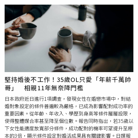
老師與時段區分販售，套票價格為NT$6,400元，內容包含6
言，新竹地區國中生會考壓力比台灣別區大多了，因為竹科
月7日粉絲見面會入場資格，以及指定老師、指定日期、指
不少
高學歷
工程師家長本身就很注重教育，加上竹北、新竹
定時段之一對一10分鐘命理諮詢專屬體驗，活動詳情請見八
市關埔重劃區等處人口爆炸學生數指數型飆增，縣市層級的
大電視官方社群平台公告。
高中職增設根本跟不上人口成長速度，學生不僅要與成績競
爭，還得面臨考不好就沒附近學校念的窘境。鄭朝方對此直
言，儘管教育並非市公所層級主管業務，但過去三年擔任市
長期間，仍持續為大新竹地區高中員額不足問題向中央請
命，國教署也支持擴增班級數計畫，可惜相關經費仍受限於
立法院總預算審議進度，影響了整體推動時程實在痛心。新
竹縣竹北市公所5月9日辦理大師講堂。（圖／翻攝自竹北市
公所媒體群組）鄭朝方坦言，竹北學生面對的不僅是基礎學
堅持婚後不工作！35歲OL只愛「年薪千萬帥
力競爭，更是升學名校「一分之差」的激烈挑戰，規則上
哥」 相親11年無奈降門檻
「5A幾個+」壓力已經比雙北還大。有鑑於此，公所講堂特
別邀請兩位深耕升學第一線的專業導師同台開講，包含英文
日本政府近日進行1項調查，發現女性在婚戀市場中，對結
名師趙致揚以「破解會考英文」為題，解析閱讀與文法應試
婚對象設定的條件普遍較為嚴格，已成為影響配對成功率的
邏輯；另外高分寫作導師詹佳鑫則帶來「學霸作文」專題，
重要因素。從年齡、年收入、學歷到身高等條件層層設限，
指導學生建構高分寫作架構，希望雙師聯手，協助考生在有
使得整體媒合率甚至降至個位數。報告同時指出，若35歲以
限時間內有效整理觀念、提升應試效率。鄭朝方預告，今天
下女性能適度放寬部分條件，成功配對的機率可望提升至原
中午12點半開放線上報名（報名網址：
本的3倍，顯示條件設定對婚活成果具有關鍵影響。日媒報