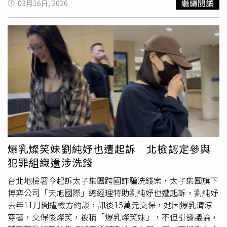
繼續閱讀
03月16日, 2026
黨會透過機制整合各方意見，並在通盤考量後，做出最好的
布局。目前民進黨檯面上傳出可能參選桃園市長人選，包括
不分區立委王義川、總統府副秘書長何志偉等人，不過僅黃
世杰是土生土長的桃園在地人。黃世杰是2001年律師高考
榜首，也是台北市長蔣萬安的建中同學，黃有美國哥倫比亞
大學與台大法學碩士
高學歷
，公認是法界學霸級人物，他曾
在前桃園市長鄭文燦任內擔任桃園市政府參議、市府顧問等
要職，也在桃園市客家文化基金會與財團法人農業工程研究
中心服務過，被歸類為行政院副院長鄭文燦的人馬，也是鄭
一手提拔的政壇新秀，算是少數兼具政治工作經驗的法界人
士。2018年鄭文燦連任桃園市長後，黃世杰辭去市府顧問
一職，投入民進黨桃園區域立委的黨內初選，淘汰時任立委
爆乳燦笑妹劉純妤也遭起訴 北檢認定參與
陳賴素美，代表民進黨參選2020年立委選舉，擊敗曾任桃
犯罪組織還涉洗錢
園市長的國民黨不分區立委吳志揚。不料2024年競選連任
時，以一千餘票的些微差距敗給時任桃園市議員塗權吉，未
台北地檢署今起訴太子集團跨國詐騙洗錢案，太子集團旗下
能連任。出身政治家族的黃世杰雖然踏入政壇的時間不久，
博弈公司「天旭國際」總經理特助劉純妤也遭起訴，劉純妤
但他的父親黃金德在桃園新屋地方上是知名人物，四屆縣議
去年11月間遭檢方約談，訊後15萬元交保，她因爆乳清涼
員、一屆副議長，也曾選過立委，還當過桃園農田水利會總
穿著，交保後燦笑，被稱「爆乳燦笑妹」，不但引發議論，