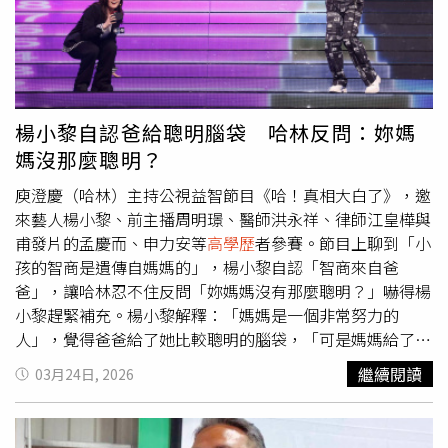
到晚間近10點，柯耀宗及卜學亮2對夫妻先一步走出酒店，
而庾澄慶夫妻則和張嘉和慢慢走出酒店，眾人在酒店大門相
互告別後各自乘車離去。邱垂元、張嘉和夫妻倆不但搭乘黑
色高級廂型車，身邊還有隨扈保鑣陪同，看得出家世顯赫。
張嘉和與張嘉欣姊妹一同離開餐廳。（圖／本刊攝影組）張
嘉和（右起）、張嘉欣、張嘉恆三姊妹外型搶眼貌美如花。
楊小黎自認爸給聰明腦袋 哈林反問：妳媽
（圖／翻攝自張嘉欣臉書）張嘉和曾多次登上本刊封面女
媽沒那麼聰明？
郎。（圖／本刊資料照）張嘉和是庾澄慶的前主播妻子張嘉
欣的姊姊，少女時期曾是廣告明星，15歲就被星探相中，在
庾澄慶（哈林）主持公視益智節目《哈！真相大白了》，邀
佳麗寶化妝品廣告中亮相，清新甜美的外型與氣息非常吸
來藝人楊小黎、前主播周明璟、醫師洪永祥、律師江皇樺與
睛，因廣告效果極佳，她也連續4年為佳麗寶拍攝廣告，更
甫發片的孟慶而、申力安等
高學歷
者參賽。節目上聊到「小
曾與男星張信哲合演巧克力廣告，巧笑倩兮令人難忘。至於
孩的智商是遺傳自媽媽的」，楊小黎自認「智商來自爸
張嘉欣的妹妹則也拍過洗面乳廣告，還曾與王力宏合拍
爸」，讓哈林忍不住反問「妳媽媽沒有那麼聰明？」嚇得楊
〈Forever Love〉MV，一家三朵花都是美人胚子。張嘉和
小黎趕緊補充。楊小黎解釋：「媽媽是一個非常努力的
（左2）離開演藝圈超過20年。（圖／翻攝自賈永婕臉書）
人」，覺得爸爸給了她比較聰明的腦袋，「可是媽媽給了我
不過，張嘉和當年拍廣告只是為了「青春不要留白」，之後
一顆很嚴格、努力的心」，也認為母親在成長過程確實扮演
繼續閱讀
03月24日, 2026
並沒有因此而踏入演藝圈，從英國愛丁堡大學建築系畢業
鞭策她的角色。曾負笈加拿大念傳播、也拿到政大碩士學位
後，又遠赴美國哥倫比亞大學攻讀建築碩士及博士，擁有超
的周明璟有一對子女，她也以自己經驗說「男生的智商跟媽
高學歷
，之後嫁給鴻霖全球運輸董事長邱垂元（Denny），
媽有關係，女兒的長相通常跟父親很像」。醫師洪永祥就自