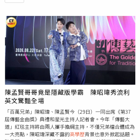
陳孟賢哥哥竟是隱藏版學霸 陳昭瑋秀流利
英文驚豔全場
「百萬兄弟」陳昭瑋、陳孟賢今（29日）一同出席《第37
屆傳藝金曲獎》典禮和星光主持人記者會。今年「傳藝大
道」紅毯主持將由兩人攜手擔綱主持，不僅兄弟檔合體成為
一大亮點，陳昭瑋深藏不露的
高學歷
背景也意外掀起話題。