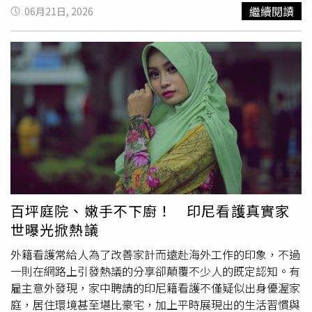
菲律賓總統小馬可仕政府最新民調跌至任內新低，反映民眾
繼續閱讀
06月21日, 2026
對經濟與物價問題的不滿情緒升溫。調查顯示，32%的受訪
者表示滿意政府整體施政表現，46%表示不滿意，另有21%
未表態，計算後淨滿意度為負13。相較於2025年11月的正
14，短短數月內暴跌27個百分點，創下小馬可仕執政以來
最大跌幅。SWS指出，這也是近16年來歷任菲律賓政府中罕
見出現的低點；上一次更低紀錄則出現在2010年3月，時任
總統雅羅育（Gloria Macapagal Arroyo）任內曾跌至負
45。從施政項目觀察，經濟與民生問題仍是政府最大弱點。
其中「打擊通貨膨脹」的淨滿意度低至負15，成為表現最差
項目；「防止石油公司藉油價牟取暴利」為負12；「打擊政
府貪腐」則為負10。隨著食品、燃料及交通成本持續攀升，
民眾對政府改善生活負擔的能力顯然愈來愈缺乏信心。最新
百坪庭院、嫩手不下廚！ 印尼看護真實家
調查顯示，小馬可仕政府整體施政淨滿意度跌至負13，創下
世曝光掀熱議
2022年執政以來最低紀錄。不過，小馬可仕政府在教育及
社會福利領域仍保有一定支持度。「改善兒童教育品質」獲
外籍看護常給人為了改善家計而遠赴海外工作的印象，不過
得正52的淨滿意度，成為表現最佳項目；扶貧政策、平價住
一則在網路上引發熱議的分享卻顛覆不少人的既定認知。有
宅計畫、創造就業機會及科技發展等領域也都維持正40以
雇主意外發現，家中聘請的印尼籍看護不僅疑似出身優渥家
上。面對大陸與菲律賓持續在南海議題上角力，政府在維護
庭，居住環境甚至堪比豪宅，加上平時展現出的生活習慣與