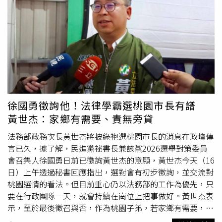
育有一對雙胞胎女兒。對於生活非常低調的她也曾擔任教
身專業分享表示，男、女生性染色體分別是XY與XX，智商
職，幾乎沒有公開現身的消息，直到去年王偉忠大女兒的歸
遺傳主要是與X染色體有關。洪永祥醫師表示：「男生的
寧宴上才看到她的身影，一襲全黑禮服，身材窈窕充滿仙
XY，那個X一定來自媽媽；然後女生有兩個X嘛，一個來自
氣，美麗的臉龐絲毫沒變，讓人忍不住將眼光停留在身她
爸爸一個就來自媽媽，所以會平均一點」。而最後楊小黎、
上。
周明璟順利殺進節目最後回合「真相凱旋門」，讓哈林笑稱
「妳們這次是政大內戰囉！」。
徐國勇徵詢他！法律學霸選桃園市長有譜
黃世杰：家鄉有需要、責無旁貸
法務部政務次長黃世杰將披綠袍選桃園市長的消息在政壇傳
言已久，據了解，民進黨祕書長兼該黨2026選舉對策委員
會召集人徐國勇日前已徵詢黃世杰的意願，黃世杰今天（16
日）上午透過秘書回應指出，選對會有初步徵詢，並交流對
桃園選情的看法。但目前重心仍以法務部的工作為優先，只
要在行政團隊一天，就會持續在崗位上把事做好。黃世杰表
示，至於最後徵召與否，作為桃園子弟，若家鄉有需要，回
鄉貢獻己力當然責無旁貸。一切將尊重主席的決策權，相信