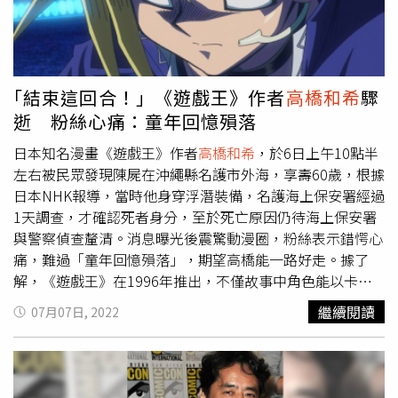
｢結束這回合！」《遊戲王》作者
高橋和希
驟
逝 粉絲心痛：童年回憶殞落
日本知名漫畫《遊戲王》作者
高橋和希
，於6日上午10點半
左右被民眾發現陳屍在沖繩縣名護市外海，享壽60歲，根據
日本NHK報導，當時他身穿浮潛裝備，名護海上保安署經過
1天調查，才確認死者身分，至於死亡原因仍待海上保安署
與警察偵查釐清。消息曝光後震驚動漫圈，粉絲表示錯愕心
痛，難過「童年回憶殞落」，期望高橋能一路好走。據了
解，《遊戲王》在1996年推出，不僅故事中角色能以卡牌
互相決鬥，也推出改編成的紙牌遊戲「遊戲王集換紙牌遊
繼續閱讀
07月07日, 2022
戲」廣受全球歡迎，2013年更被金氏世界紀錄認定為「最
多參加人數的交換卡片遊戲比賽」，其中，實體卡牌也引發
愛好者們爭相收藏，限量版《純金青眼白龍》甚至一張市價
可炒到高達3億7000萬元新台幣。 日本漫畫家
高橋和希
在沖