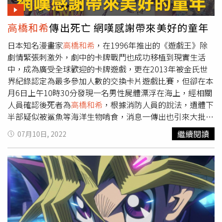
高橋和希
傳出死亡 網嘆感謝帶來美好的童年
日本知名漫畫家
高橋和希
，在1996年推出的《遊戲王》除
劇情緊張刺激外，劇中的卡牌戰鬥也成功移植到現實生活
中，成為廣受全球歡迎的卡牌遊戲，更在2013年被金氏世
界紀錄認定為最多參加人數的交換卡片遊戲比賽，但卻在本
月6日上午10時30分發現一名男性屍體漂浮在海上，經相關
人員確認後死者為
高橋和希
，根據消防人員的說法，遺體下
半部疑似被鯊魚等海洋生物啃食，消息一傳出也引來大批粉
絲感嘆，紛紛在各大社交平台發文表示，「可以用死者蘇生
繼續閱讀
07月10日, 2022
這張卡牌將作者復活嗎？」也有粉絲非常感謝他給予大家歡
樂的童年。