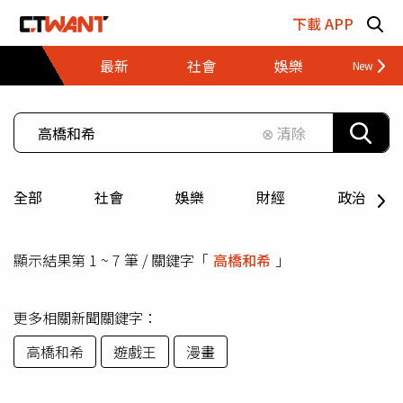
跳至主要內容區塊
下載 APP
最新
社會
娛樂
財經
⊗ 清除
全部
社會
娛樂
財經
政治
顯示結果第 1 ~ 7 筆 / 關鍵字「
高橋和希
」
更多相關新聞關鍵字：
高橋和希
遊戲王
漫畫