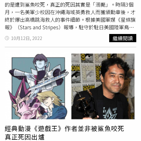
從7月事發後沒多久就已經知道整件事情的樣貌，但考慮到1
的是遭到鯊魚咬死，真正的死因其實是「溺斃」。時隔3個
家3口的精神狀態，而選擇不對外公布。
月，一名美軍少校因在沖繩海域英勇救人而獲頒勳章後，才
終於爆出高橋跳海救人的事件細節。根據美國軍媒《星條旗
報》（Stars and Stripes）報導，駐守於駐日美國陸軍鳥居
通訊站的49歲副作戰官兼美軍少校布爾喬（Robert
繼續閱讀
10月12日, 2022
Bourgeau），於7月4日在沖繩美人魚石窟英勇救出3名受困
人士，因此於上個月獲頒勳章。當時他在岸上發現一名日本
婦女正在呼救，她的11歲女兒與另外一名39歲的美國士兵
也受困於激流當中。因此他跳海救人，先後將母女，以及另
一位美國大兵救上岸。不過布爾喬上岸後才知道，原來剛剛
還有一個人也下海救人，但最後消失在海浪之中，那個英勇
救人的路人正是《遊戲王》的作者
高橋和希
。布爾喬難過表
示，「他是英雄，他為了救人而死。」沖繩縣名護市的某海
上遊樂設施業者7月6日上午10時半左右發現外海疑似有人
類屍體漂浮在海面上，因此通報海上保安署。海上保安署隨
後便在海岸300公尺處發現屍體，當下遺體的下半部與腹部
疑似遭到鯊魚等海洋生物啃咬。而警方6日晚間接獲租車業
經典動漫《遊戲王》作者並非被鯊魚咬死
者通報，稱無法聯絡上他們的顧客之一
高橋和希
，於是海上
真正死因出爐
保安署懷疑上午發現的遺體可能正是
高橋和希
，並就此釐清