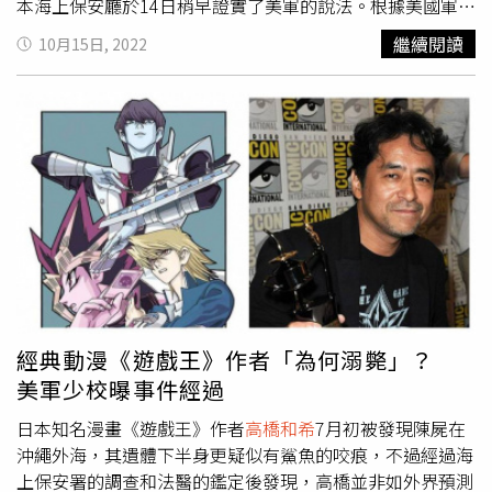
本海上保安廳於14日稍早證實了美軍的說法。根據美國軍媒
《星條旗報》（Stars and Stripes）報導，駐守於駐日美國
繼續閱讀
10月15日, 2022
陸軍鳥居通訊站的49歲副作戰官兼美軍少校布爾喬
（Robert Bourgeau），於7月4日在沖繩美人魚石窟英勇救
出3名受困人士，因此於上個月獲頒勳章。當時他在岸上發
現一名日本婦女正在呼救，她的11歲女兒與另外一名39歲
的美國士兵也受困於激流當中。因此他跳海救人，先後將母
女，以及美國大兵3人救上岸。不過布爾喬上岸後才知道，
原來剛剛還有一個人也下海救人，但最後消失在海浪之中，
那個英勇救人的路人正是《遊戲王》的作者
高橋和希
。布爾
喬難過表示，「他是英雄，他為了救人而死。」對此日本海
上保安廳於14日證實該項說法，據悉，
高橋和希
在7月4日
於日本沖繩縣恩納村參與了一場溺水救援行動，根據當地新
聞社報導指出，當天有1家3口在水上活動過程中不幸被海浪
經典動漫《遊戲王》作者「為何溺斃」？
捲走，於是在事發地點附近的駐日美國陸軍隨即派人展開救
美軍少校曝事件經過
援，在救援行動結束過後，其中一位目擊者告訴美軍還有一
名男性有下水參與救援，但是那位男性沒有再爬上岸，後來
日本知名漫畫《遊戲王》作者
高橋和希
7月初被發現陳屍在
證實他就是
高橋和希
本人，一直到7月6日才有人在沖繩縣名
沖繩外海，其遺體下半身更疑似有鯊魚的咬痕，不過經過海
護市沿岸發現他的遺體。據日媒報導，日本海上保安廳其實
上保安署的調查和法醫的鑑定後發現，高橋並非如外界預測