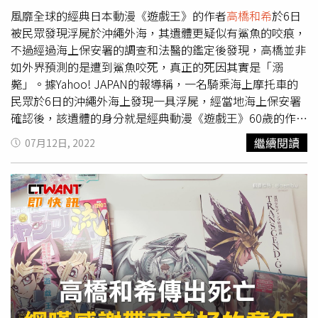
後確認死者身分。
高橋和希
本名為高橋一雅，是位大器晚成
風靡全球的經典日本動漫《遊戲王》的作者
高橋和希
於6日
的人氣漫畫家，從沒受過專業畫師訓練的他在業界打滾了十
被民眾發現浮屍於沖繩外海，其遺體更疑似有鯊魚的咬痕，
幾年還是默默無名，直到1996年他才用「不用打架的戰
不過經過海上保安署的調查和法醫的鑑定後發現，高橋並非
鬥」為主題，並親自到充滿異國色彩的埃及尋找靈感，再結
如外界預測的是遭到鯊魚咬死，真正的死因其實是「溺
合埃及古文明和現代校園題材，創作出生涯經典代表作《遊
斃」。據Yahoo! JAPAN的報導稱，一名騎乘海上摩托車的
戲王》，並在之後受到日本遊戲大廠KONAMI的青睞，決定
民眾於6日的沖繩外海上發現一具浮屍，經當地海上保安署
搶下漫畫中卡牌實體化的版權，還因此在全球掀起一股卡牌
確認後，該遺體的身分就是經典動漫《遊戲王》60歲的作者
蒐集和戰鬥熱潮。
高橋和希
，消息一出也讓許多粉絲和遊戲玩家相當惋惜。當
繼續閱讀
07月12日, 2022
時他身著T恤，並穿戴各式浮潛設備，但他的腹部被發現有
鯊魚等海洋生物的咬痕，不過海上保安署於11日公布了驗屍
結果，確認了高橋的死因為溺斃而非被鯊魚咬死。
高橋和希
本名為高橋一雅，是位大器晚成的人氣漫畫家，從沒受過專
業畫師訓練的他在業界打滾了十幾年還是默默無名，直到
1996年他才用「不用打架的戰鬥」為主題，並親自到充滿
異國色彩的埃及尋找靈感，再結合埃及古文明和現代校園題
材，創作出生涯經典代表作《遊戲王》，並在之後受到日本
遊戲大廠KONAMI的青睞，決定搶下漫畫中卡牌實體化的版
權，還因此在全球掀起一股卡牌蒐集和戰鬥熱潮。