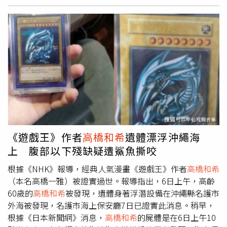
漫畫早在2004年完結，「遊戲王卡」仍在世界上擁有大批
玩家。（圖／達志／美聯社）據悉，由漫畫改編的實體卡片
遊戲已經被金氏世界紀錄，認定為「世界上銷售最多的交換
卡片遊戲」，累計至去年全球賣出約350億張卡，銷量相當
驚人，
高橋和希
光靠卡片就可以賺進數十億。而這些「遊戲
王卡」售價也屢創紀錄！其中的稀有卡片更是玩家心中珍
寶。中國大陸去年6月一場拍賣會上，就有一張稀有的「青
眼白龍」卡片，喊價飆破8700萬人民幣（約新台幣3億8437
萬），破紀錄天價讓拍賣中止。據了解，這張「青眼白龍」
是一張「純金紀念版」全球一共有500張，且張張都有編
號，這張的編號為152號，雖然不確定其真偽，但有網友表
《遊戲王》作者
高橋和希
遺體漂浮沖繩海
示，如果是正版卡，這張卡的價格應該會落在20萬人民幣左
上 腹部以下殘缺疑遭鯊魚撕咬
右（約新台幣86萬元）。（圖／翻攝自新浪網）
根據《NHK》報導，經典人氣漫畫《遊戲王》作者
高橋和希
（本名高橋一雅）被證實過世。報導指出，6日上午，高齡
60歲的
高橋和希
被發現，遺體身著浮潛設備在沖繩縣名護市
外海被發現，名護市海上保安廳7日已證實此消息。稍早，
根據《日本新聞網》消息，
高橋和希
的屍體是在6日上午10