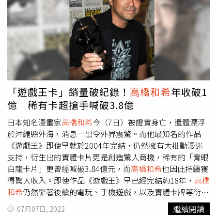
繩被發現身著浮潛裝備，漂浮於海面上去世〈圖／翻攝自推
特〉而《遊戲王》耳熟能詳的台詞｢翻開覆蓋的陷阱卡」，
以及狂野吸睛的主角髮型，還有迷因常客｢城之內的下
巴」，都令動漫迷印象深刻，粉絲們今下午得知噩耗皆震驚
不已，紛紛在各大平台哀悼
高橋和希
還有人稱《遊戲王》對
他影響深遠，長大後還特地帶決鬥盤去了埃及，對其驟逝表
達無限不捨。
高橋和希
不幸身亡，但他經典的作品將永垂不
朽，粉絲們也對他獻上默哀和敬意，感謝他豐富自己的童
「遊戲王卡」銷量破紀錄！
高橋和希
年收破1
年，並期望他在「結束這回合」後，還能在天堂持續展開精
億 稀有卡超搶手喊破3.8億
彩的冒險與對戰。
日本知名漫畫家
高橋和希
今（7日）被證實身亡，遺體漂浮
於沖繩縣外海，消息一出令外界震驚。而他最知名的作品
《遊戲王》即使早就於2004年完結，仍然擁有大批動漫迷
支持，衍生出的實體卡片更是創造驚人商機，稀有的「青眼
白龍卡片」更曾經喊破3.84億元，而
高橋和希
也因此持續獲
得驚人收入。即使作品《遊戲王》早已經完結約18年，
高橋
和希
仍然靠著後續的電玩、手機遊戲，以及實體卡牌等衍生
商品，成為2022年收入最高的日本漫畫家第3名，日網日前
繼續閱讀
07月07日, 2022
推估，他的年收入約為6億日圓（約新台幣1.31億）。即使