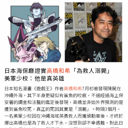
日本海保廳證實
高橋和希
「為救人溺斃」
美軍少校：他是真英雄
日本知名漫畫《遊戲王》作者
高橋和希
7月初被發現陳屍在
沖繩外海，其下半身更疑似有鯊魚的咬痕，不過經過海上保
安署的調查和法醫的鑑定後發現，高橋並非如外界預測的是
遭到鯊魚咬死，真正的死因其實是「溺斃」。時隔3個月，
一名美軍少校因在沖繩海域英勇救人而獲頒勳章後，才終於
爆出高橋也是為了救人才下水，沒想到卻不幸遇難，對此日