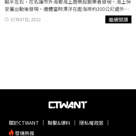
點半左右，在名護市外海被海上遊樂設施業者發現，海上保
安署出動後發現，遺體當時漂浮在距海岸約300公尺處外
海，下半身、腹部疑似有遭到鯊魚等生物撕咬的痕跡。據
繼續閱讀
07月07日, 2022
悉，
高橋和希
日前獨自到沖繩觀光，但租車業者卻在6日通
報，表示無法與他取得聯繫，加上海上保安廳於當天上午發
現浮屍，因此展開調查，才在7日確定死者就是
高橋和希
。
關於CTWANT
聯繫&爆料
隱私權政策
發燒熱搜