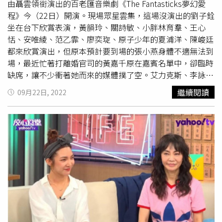
真的沒有計畫，也不會先有後婚。柴智屏在一旁表示林禹是
由聶雲領銜演出的百老匯音樂劇《The Fantasticks夢幻愛
善解人意、家教很好的小孩，「現在就是祝福2人順順的發
程》今（22日）開演。現場眾星雲集，這場沒演出的劉子銓
展，自己知道要做什麼就自己決定。」
坐在台下欣賞表演，黃韻玲、關詩敏、小胖林育羣、王心
恬、安唯綾、范乙霏、廖奕琁、原子少年的夏浦洋、陳峻廷
都來欣賞演出，但原本預計要到場的張小燕身體不適無法到
場，最近忙著打離婚官司的黃嘉千原在嘉賓名單中，卻臨時
缺席，讓不少衝著她而來的媒體撲了空。艾力克斯、李詠嫻
夫妻，蔡詩萍、林書煒夫妻，及劉子銓來欣賞演出。（圖／
繼續閱讀
09月22日, 2022
焦正德攝）現場不少情侶檔、夫妻檔一起前來欣賞演出，像
是艾力克斯、李詠嫻夫妻，
高雋雅
、林禹情侶檔，陳大天帶
著女友劉樸受訪，陳大天搞笑表示：「有女朋友有差，備受
禮遇。」原子少年火星陳峻廷、夏浦洋。（圖／焦正德攝）
陳大天上週去欣賞女友劉樸演出的《倒垃圾》，看到中途發
生地震，「我看過尖叫聲最多的舞台劇，當下晃了蠻久」，
被問到若待會又地震怎麼辦？陳大天說：「我會把他扛起
來！當然要保護她啊！但通常是她保護我。」而兩人也被問
到婚事，陳大天表示有慢慢在計畫，「工作要更穩健，要讓
另外一半放心」。
高雋雅
、林禹前後分開進場。（圖／焦正
德攝）