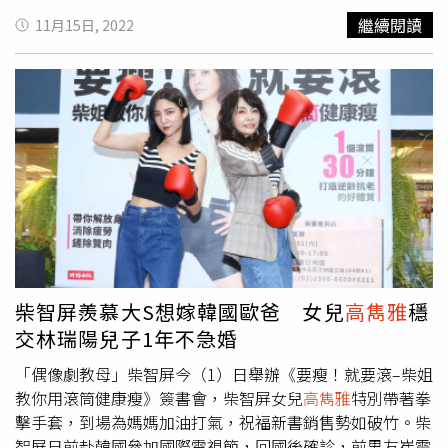
緊，讓人看了也好想戀愛啊！
高雋雅
（右）是「偶像劇教
與女友柔柔交往5年，柔柔經常陪伴余家人出席各種場合，
繼續閱讀
11月15日, 2022
母」柴智屏（中）的女兒，與林禹的交往很公開也讓柴智屏
日前余苑綺因癌症過世，住院期間以及喪期柔柔也天天陪
很放心。（圖／取自柴智屏臉書）
伴，早已被認定是余家媳婦，不過因為二姊過世，余祥銓表
示兩人婚期暫緩，希望全家人的心情先獲得平靜。余祥銓的
女友柔柔早已被余天一家認定是自家媳婦。（圖／報系資料
照）歐陽龍與傅娟的三個女兒都進入演藝圈，其中就屬長期
在大陸發展的歐陽娜娜情史最為豐富，日前她被媒體拍到與
演員翟子路同居中，男方不僅拿著行李箱進入她家，更拍到
他光著上身出門倒垃圾，歐陽娜娜甚至被爆料打電話給翟子
路時直接稱呼對方為「老公」，愛得很高調。翟子路（右）
日前曾帶愛犬去參觀歐陽娜娜的展覽。（圖／翻攝翟子路微
博）
柴智屏羨慕大S想嫁韓國歐爸 女兒
高雋雅
穩
交林瑞陽兒子1年不急婚
「偶像劇教母」柴智屏今（1）日舉辦《要瘦！就要滾–柴姐
教你用滾筒健康瘦》簽書會，柴智屏女兒
高雋雅
特別帶著拳
擊手套，到場為媽媽加油打氣，祝福新書銷售勢如破竹。柴
智屏日前赴韓國參加國際電視節，回國後確診，前男友崔震