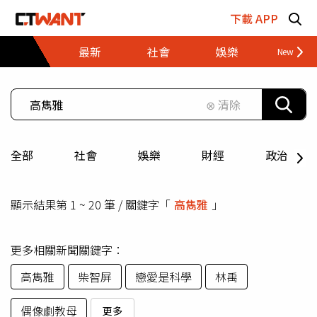
跳至主要內容區塊
下載 APP
最新
社會
娛樂
財經
⊗ 清除
全部
社會
娛樂
財經
政治
顯示結果第 1 ~ 20 筆 / 關鍵字「
高雋雅
」
更多相關新聞關鍵字：
高雋雅
柴智屏
戀愛是科學
林禹
偶像劇教母
更多