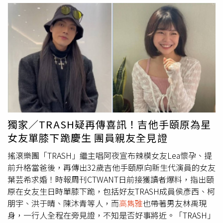
有同學請她幫忙拿「F4的簽名照」令她相當困擾；不過
高雋
雅
倒是很樂意幫忙有著「明星夢」的同學，若覺得對方條件
適合，便會推薦給媽媽。有次一位男同學還真的被柴智屏相
中，最後順利出演偶像劇《海派甜心》一角。育有３個女兒
的小Ｓ認為，星二代的身分多少對孩子們有些幫助，但最重
要的還是自己的實力，話鋒一轉，小Ｓ突然分享前幾天女兒
想吃火鍋，卻怎麼都訂不到餐廳，小Ｓ立刻問：「哪家？我
來訂」沒花多久的時間果真訂到了，小Ｓ便自嘲：「我很會
刷臉，超愛刷！」
獨家／TRASH疑再傳喜訊！吉他手頤原為星
女友單膝下跪慶生 團員親友全見證
搖滾樂團「TRASH」繼主唱阿夜宣布辣模女友Lea懷孕、提
前升格當爸後，再傳出32歲吉他手頤原向新生代演員的女友
葉芸希求婚！時報周刊CTWANT日前接獲讀者爆料，指出頤
原在女友生日時單膝下跪，包括好友TRASH成員侯彥西、柯
朋宇、洪于晴、陳沐青等人，而
高雋雅
也帶著男友林禹現
身，一行人全程在旁見證，不知是否好事將近。「TRASH」