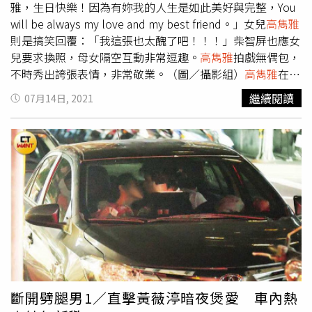
雅，生日快樂！因為有妳我的人生是如此美好與完整，You
will be always my love and my best friend。」女兒
高雋雅
則是搞笑回覆：「我這張也太醜了吧！！！」柴智屏也應女
兒要求換照，母女隔空互動非常逗趣。
高雋雅
拍戲無偶包，
不時秀出誇張表情，非常敬業。（圖／攝影組）
高雋雅
在偶
像劇 《戀愛是科學》飾演「柳勝英」一角，出色演技獲得
繼續閱讀
07月14日, 2021
不少肯定。本刊也在5月13日晚間7點半左右，疫情升溫三
級警戒前，在信義區公園巧遇正在趕拍該劇的
高雋雅
，只見
她攙扶著剛在路邊嘔吐完的黃薇渟，為貌似喝醉的她送上
水、喝完還幫忙擦嘴，最後送她上計程車離開的橋段。三級
警戒前，本刊曾在信義區公園直擊《戀愛是科學》劇組，拍
攝
高雋雅
正為似喝醉的黃薇渟，餵喝水與幫忙擦嘴的橋段。
（圖／攝影組）
高雋雅
曾因模仿迪士尼動畫《動物方城市》
中講話和動作都超慢的樹懶「快俠」而爆紅，遺傳媽媽到漂
亮基因，但卻無偶包，不怕扮醜；這天她在拍戲時也不吝嗇
地秀出誇張表情，演出後更會到導演身旁的監視器回放確
認，非常敬業。拍攝一結束，
高雋雅
隨即到導演身旁的監視
器，回放確認自己剛才的演出。（圖／攝影組）受到疫情影
斷開劈腿男1／直擊黃薇渟暗夜煲愛 車內熱
響，《戀愛是科學》自5月15日已停拍至今，8日疫情指揮