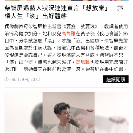
柴智屏遇藝人狀況連連直言「想放棄」 斜
槓人生「滾」出好體態
偶像劇教母柴智屏推出新書《要瘦！就要滾》，教讀者使用
滾筒為健康加分。她和女兒
高雋雅
在黃子佼《佼心食堂》節
目中，分享該怎麼「滾」，才能「滾」出健康。柴智屏先前
因為長期處於生病狀態，接觸完中西醫和各種療法，最後才
發現還是要靠自己，這才發現滾筒大有益處。柴智屏不只
「滾」出心得，體態也越來越好。
高雋雅
也發現用完滾筒非
常好睡，讓她每天在睡前都要滾一滾。柴智屏在書中詳盡介
紹滾筒的使用方式，現場親自示範如何用滾筒舒緩大腿前側
繼續閱讀
08月29日, 2022
肌肉，強調初學者每一個部位可以滾個2、3分鐘，配合呼吸
專心和身體對話，「拿出談戀愛的精神」，跟滾筒好好培養
感情。主持人黃子佼也在柴智屏指導下，獻出滾筒初體驗。
柴智屏忍不住伸手幫他的大腿加壓，痛得黃子佼哀號大叫，
趕緊起身離開。柴智屏還嫌他體驗時間太少，笑稱自己可以
邊用滾筒邊聊天。柴智屏親自動手幫忙按壓，讓主持人黃子
佼痛得哇哇大叫。（圖／Yahoo TV提供）柴智屏其實早就開
啟斜槓人生，從張小燕的觀眾到製作張小燕的節目，柴智屏