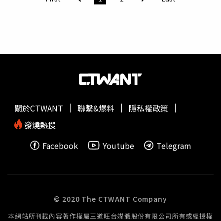
是好事一樁。在《王牌辯護人》中，黃薇渟與胡宇威有精采
景，劇組全員都列為自主健康管理對象，演員
高雋雅
還曾發
對手戲。（圖／東森提供）
燒，好在檢驗均呈陰性，5月15日起又暫時停拍，本周起播
出兩集精華篇，此外並有一集存檔，還未知何時能復工。
關於CTWANT
聯繫&爆料
隱私權政策
發燒熱搜
Facebook
Youtube
Telegram
© 2020 The CTWANT Company
本網站所刊載內容著作權屬王道旺台媒體股份有限公司所有或經授權