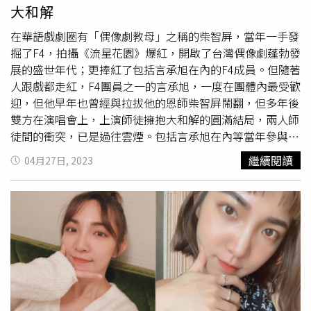
叫他，他就知道他剉在等，因為平常媽媽都是喊他心肝兒
大和解
子，寶貝之類的，從小他滿做自己的，看到網路上的酸民對
他家世背景或是沒有做過的一些事情來評論，他覺得當下心
在華語戲劇圈有「偶像劇教母」之稱的柴智屏，當年一手發
情一定會受到影響，但他都儘可能在5分鐘內調適，孫安佐
掘了F4，拍攝《流星花園》爆紅，開啟了台灣偶像劇蓬勃發
笑說：「因為我覺得會講我的那些人都沒有實力，只有沒有
展的盛世年代；更捧紅了包括言承旭在內的F4成員。但隨著
實力的人才會批評真正有付出的人，因為你有實力根本不會
人跟戲都走紅，F4團員之一的言承旭，一度在團體內最受歡
花時間在打字上，應該會做自己的事情，過你的生活才
迎，但他早年也曾經與拉拔他的恩師柴智屏鬧翻，但多年後
對。」他認為那些人只是要靠酸人來建立自己的優越感，其
雙方在演唱會上，上演師徒擁抱大和解的圓滿結局，兩人師
實滿可悲的，面對這些事，他會以心理學的方式來看待，心
徒間的衝突，已是過往雲煙。包括言承旭在內等當年參與
態上就會好很多。節目中星二代也狂爆媽媽的料，方琦說梁
《流星花園》演出的演員，都在2001年因為搭上《流星花
繼續閱讀
04月27日, 2023
佑南反差很大，連身邊朋友看到都覺得滿驚訝，由於演壞女
園》大成本的演出跟好的劇本，當時這齣戲創造了許多大明
人的角色，常被人誤認很幹練很兇，但私下的梁佑南卻是少
星，該劇也一度轟動大江南北。那一年，柴智屏以獨到的慧
根筋又充滿少女心，家中養了三隻鴨子當寵物，她會時常跟
眼，捧紅了言承旭，讓他成為F4團體中，人氣居高不下的成
鴨子對話，讓方琦覺得媽媽很可愛。孫安佐則是覺得狄鶯平
員，師徒更是一度傳出有曖昧緋聞。由「偶像劇教母」柴智
常過的就是苦行僧的生活，飲食都吃糙米及沒什麼調味的東
屏所打造的《流星花園》偶像劇，堪稱是台灣偶像劇界的鼻
西，每天至少跑步2至3個小時，這樣維持了有20幾年，只
祖。（圖／報系資料照片）但後來隨著言承旭的工作越來越
有在喝酒後放鬆下來，才會卸下苦行僧的生活表現出少女
多，他的身心一度不堪負荷，曾在節目上有爆走表現；最後
心，明明有鑰匙，但會硬打電話叫孫安佐下來幫她開門，有
甚至選擇離開柴智屏的團隊單飛，還曾反過頭來批評，柴智
一次孫安佐終於忍不住對狄鶯說：「媽，妳要撒嬌去跟爸撒
屏只將其視為搖錢樹、吸血鬼等，兩人關係一度反目，降到