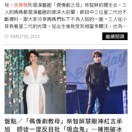
是跟男友頤原，而是跟演員柯朋宇上演虐戀吻戲。據了解，
兒，
高雋雅
則是演藝圈「偶像劇之母」柴智屏的獨生女，三
林頤原跟葉芸希同是台藝大戲劇系畢業，是學長學妹關係，
人的媽媽都是演藝圈的資深大前輩，節目中三位星二代也不
交往超過6年以上。兩人只差兩歲，年紀相仿，又同在演藝
斷爆料，跟大家分享媽媽們私下不為人知的一面。三人從小
圈打拼，感情相當穩定，雖鮮少對外放閃，但早已同居並共
背負著星二代的光環，從出生後就受到相當多關注，也為他
同養育毛小孩，提前見習婚姻生活。據了解小倆口早有結婚
們帶來不少困擾，方琦坦言媽媽演壞女人出名，小時候曾經
繼續閱讀
04月27日, 2023
共識，若慶生還兼求婚，可說是喜上加喜。不過對於慶生時
收到恐嚇信，信上當時連梁佑南的三名子女讀什麼學校、幾
下跪是否就是求婚好消息，TRASH經紀人回應：「頤原跟女
年幾班，都寫得鉅細靡遺，信中還揚言若是梁佑南再那麼壞
朋友今年交往10周年，那天只是找朋友一起慶生而已，謝謝
下去，就要來綁架小孩，因此梁佑南都會特地把方琦他們載
關心。」女友葉芸希也回應那天並不是求婚，「那天剛好是
到校門口，就是怕他們被比較不理智的觀眾欺負。而
高雋雅
生日跟交往10周年，男友給了一個驚喜，把很久沒見到的朋
則是常有不熟的同學請她幫忙要當年很紅的F4的簽名照，或
友們都找來聚。」也期待兩人早日為粉絲們捎來好消息。
是同學想要參加試鏡，拜託
高雋雅
關說讓她們插隊，但事實
上
高雋雅
跟對方完全不熟，但還是勉為其難答應，談到媽媽
的教育方式，
高雋雅
和柴智屏之間的相處如同姐妹，有趣的
是她曾經跟媽媽打賭，在國三前絕對不交男友，當下柴智屏
還跟女兒簽一式兩份的正式合約，結果還是破功，由於17歲
時，
高雋雅
長腫瘤開刀，柴智屏忙碌中仍整夜無微不至在病
床中陪伴照顧，也讓
高雋雅
深受感動。孫安佐則提到，媽媽
盤點／「偶像劇教母」柴智屏慧眼捧紅言承
從小對他很嚴格，打他都沒在手軟，只要聽到狄鶯連名帶姓
旭 師徒一度反目批「吸血鬼」…擁抱破冰