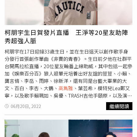
的資歷橫跨綜藝、戲劇和電影。後來她相中九把刀，原本想
找他來寫偶像劇的劇本，沒想到節奏不同，九把刀又回歸寫
小說的行列。因為非常肯定九把刀說故事的能力，加上看到
九把刀跟黃子佼等人拍了四段式的電影，讓柴智屏動念拍攝
柯朋宇生日賀發片直播 王淨等20星友助陣
長片。但柴智屏並非一路順遂，當遇到藝人狀況連連時，她
秀超強人脈
不諱言「每一天都想放棄」。不過柴智屏始終保持正能量，
比起嬌豔的玫瑰，她自認更像充滿活力的向日葵。她從來都
柯朋宇在17日迎接33歲生日，並在生日這天以創作歌手身
不覺得自己漂亮，也不敢看鏡頭裡面的自己，所以不會收看
分發行首張創作單曲《非賣的青春》。生日前夕他在社群平
自己露臉的節目。她坦言這是因為沒自信，總認為會演戲是
台開馬拉松直播，20位星友輪番上線助威，其中包括一起參
因為自己是製作人，而非長得漂亮。面對蔡康永等好友鼓勵
加《娛樂百分百》狼人殺單元培養出好友誼的荳荳、小賴、
她談戀愛，柴智屏藏不住沒自信的一面，多半僅以「謝謝」
龔言脩、李岳、雨婷、徐新洋，還有同是台藝大畢業的大
帶過。柴智屏對自己的戀愛話題感到害羞，但關心起女兒的
文、百白、李杏、大鶴、
高雋雅
、葉芸希，模特兒Lea鄭又
情事可不手軟。她主動詢問
高雋雅
和林禹喜歡對方哪一點，
寧，以及歌手賴珮如、吳優、TRASH吉他手頤原，以及演員
高雋雅
覺得林禹應該喜歡她很「real」，像是個性直接、活
林禹、丁巧唯、陳沐青、王淨等等。柯朋宇跟王淨透過朋友
繼續閱讀
06月20日, 2022
潑等特質；她則欣賞林禹的誠懇、認真和貼心。
介紹認識，成為知心好友。（圖／杉朋娛樂）王淨提到與柯
朋宇的相識過程是在和朋友的聚會中，當時覺得這個男生：
「很好聊。」兩人一拍即合逐漸發展出無話不談的好交情，
也時常在社群平台上推薦彼此的作品，柯朋宇更在直播時邀