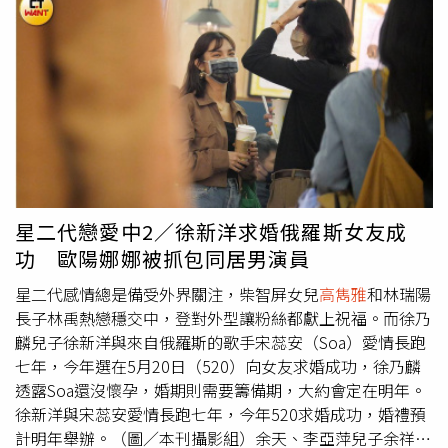
材，一旁邊
高雋雅
也穿著黑色平口上衣搭配褐色飛行外套，
低調地搭配情侶裝。就算是要如廁，這對小情侶也是先講幾
句話才短暫分開一下。（圖／本刊攝影組）兩人先買了杯茶
飲，接著到影廳前等候進場，等待的時間小倆口有說有笑，
聊得開心時，林禹親暱的拍著女友的肩，不久後，林禹手輕
輕搭著
高雋雅
的背進場觀影。接近九點電影散場，兩人走出
影廳各自去洗手間報到，然而女生廁所爆滿，
高雋雅
只好放
棄，站在男廁外等男友。發現本刊鏡頭，林禹為了保護女
友，讓
高雋雅
在一旁等著，獨自上前交談。（圖／本刊攝影
組）
高雋雅
看到男友走出廁所後，立刻勾著對方的手，兩人
星二代戀愛中2／徐新洋求婚俄羅斯女友成
走往商場另一邊，原來是去尋找另ㄧ側的洗手間，這時輪到
功 歐陽娜娜被抓包同居男演員
林禹靜靜地等候女友，
高雋雅
走出廁所後，一樣馬上與男友
十指緊扣黏緊緊，就在此時林禹忽然發現本刊鏡頭，只見他
星二代感情總是備受外界關注，柴智屏女兒
高雋雅
和林瑞陽
短暫思索，讓女友留在原地，隻身上前向記者詢問。林禹
長子林禹熱戀穩交中，登對外型讓粉絲都獻上祝福。而徐乃
（右）和
高雋雅
（左）因拍攝《戀愛是科學》而爆出愛火。
麟兒子徐新洋與來自俄羅斯的歌手宋蕊安（Soa）愛情長跑
（圖／本刊攝影組）在得知是記者身分後，林禹看來輕鬆不
七年，今年選在5月20日（520）向女友求婚成功，徐乃麟
少，接著大方地表示，第一時間雖然有被鏡頭嚇到，但仍親
透露Soa還沒懷孕，婚期則需要籌備期，大約會定在明年。
切地說：「以後有遇到的話，可以直接來問，不用躲著
徐新洋與宋蕊安愛情長跑七年，今年520求婚成功，婚禮預
拍。」言談舉止斯文有禮，處處維護女友，手也一路牽緊
計明年舉辦。（圖／本刊攝影組）余天、李亞萍兒子余祥銓