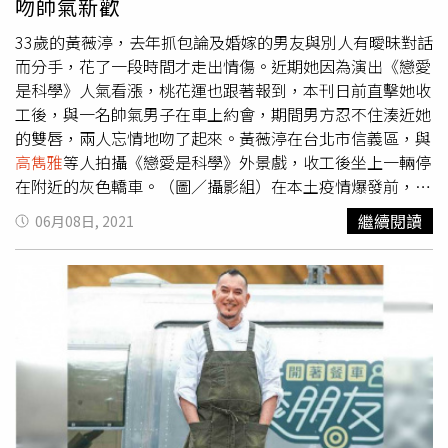
吻帥氣新歡
中心宣布微解封，開放劇組拍攝，製播該劇的三立電視台表
示，將依循COVID-19因應影視工作的指引建議守則，在7月
33歲的黃薇渟，去年抓包論及婚嫁的男友與別人有曖昧對話
下旬完整籌備重新復拍，確切日期仍在評估中。
而分手，花了一段時間才走出情傷。近期她因為演出《戀愛
是科學》人氣看漲，桃花運也跟著報到，本刊日前直擊她收
工後，與一名帥氣男子在車上約會，期間男方忍不住湊近她
的雙唇，兩人忘情地吻了起來。黃薇渟在台北市信義區，與
高雋雅
等人拍攝《戀愛是科學》外景戲，收工後坐上一輛停
在附近的灰色轎車。（圖／攝影組）在本土疫情爆發前，五
月十三日晚間七點半，本刊目擊台北市信義區某公園燈火通
繼續閱讀
06月08日, 2021
明，有劇組在進行偶像劇《戀愛是科學》的拍攝。穿著性感
露背裝的黃薇渟，正在上演酒醉在路邊嘔吐、
高雋雅
在一旁
幫她擦嘴善後等劇情。男子貼心地夾起食物，送到黃薇渟的
嘴邊。（圖／攝影組）拍攝工作至九點半左右結束，黃薇渟
換好衣服後，搭上附近的一輛深灰色轎車，駕車的男子相當
年輕帥氣，他先將車子開到松山區加油，接著停在一處住宅
社區旁。兩人先是到一旁的超商，看似要借洗手間未果，便
驅車前往加油站解決內急，接著又回到社區旁停車，兩人接
著就在車內邊吃飯邊追劇，他們看的應該是韓劇《黑道律師