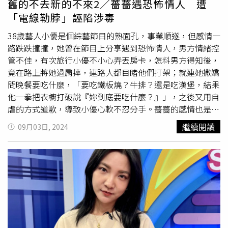
舊的不去新的不來2／薔薔遇恐怖情人 遭
「電線勒脖」誣陷涉毒
38歲藝人小優是個綜藝節目的熟面孔，事業順遂，但感情一
路跌跌撞撞，她曾在節目上分享遇到恐怖情人，男方情緒控
管不佳，有次旅行小優不小心弄丟房卡，怎料男方得知後，
竟在路上將她過肩摔，連路人都目睹他們打架；就連她撒嬌
問晚餐要吃什麼，「要吃鐵板燒？牛排？還是吃漢堡，結果
他一拳把衣櫥打破說『妳到底要吃什麼？』」，之後又用自
虐的方式道歉，導致小優心軟不忍分手。薔薔的感情也是走
到最後都出大事，她20歲結交的男友，起初對她很好卻漸漸
繼續閱讀
09月03日, 2024
走鐘，先是推她、賞她巴掌，之後一言不合，竟被對方用吹
風機的電線勒脖子，但當時薔薔年紀小一直選擇退讓。而薔
薔交往過的「最愛」，對她的朋友愛屋及烏，但非常不能接
受薔薔與其他男性互動，薔薔吵累了想分手，男方竟拿毒品
到警局誣陷她，害得薔薔當天就被抓去驗尿，男方現在則在
蹲監獄。薔薔（左起）、
高雋雅
、嘻小瓜都遇過恐怖情人。
（圖／翻攝自薔薔、
高雋雅
、嘻小瓜臉書）「偶像劇之母」
柴智屏的獨生女
高雋雅
也遇過愛摔東西洩憤的情人，有次對