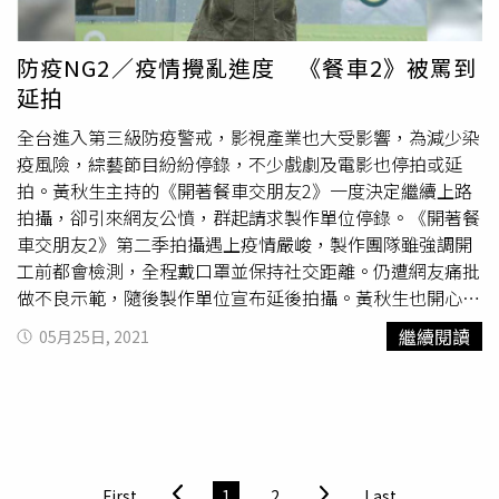
文森佐》。即便被男子狂親臉頰，黃薇渟仍專心地追劇。
（圖／攝影組）小倆口吃著吃著，開始上演情侶間的甜蜜互
動，男方將身體湊近黃薇渟，換來女方送上一吻回應，或許
防疫NG2／疫情攪亂進度 《餐車2》被罵到
是心疼她拍戲很辛苦，還夾起食物送到她嘴裡。接下來，男
延拍
方大膽地整個人貼到黃薇渟身邊，並深深地吻著她的臉蛋，
她卻十分不解風情，專心地盯著手機追劇，相當煞風景。男
全台進入第三級防疫警戒，影視產業也大受影響，為減少染
子提著黃薇渟的衣服送她回家後，便獨自駕車離去。（圖／
疫風險，綜藝節目紛紛停錄，不少戲劇及電影也停拍或延
攝影組）吃完餐點後，車子開到附近的郵局，男方下車到提
拍。黃秋生主持的《開著餐車交朋友2》一度決定繼續上路
款機領錢，接著再開車到與方才的社區有點距離之處，而這
拍攝，卻引來網友公憤，群起請求製作單位停錄。《開著餐
一停又是好一段時間。黃薇渟拿出應是劇本的本子閱讀，一
車交朋友2》第二季拍攝遇上疫情嚴峻，製作團隊雖強調開
度像是背詞背到昏頭，翻了個可愛的白眼，直到次日零點四
工前都會檢測，全程戴口罩並保持社交距離。仍遭網友痛批
十八分，男方合起本子，伸手摸了黃薇渟的額頭給予安慰，
做不良示範，隨後製作單位宣布延後拍攝。黃秋生也開心表
接著才送她回家，並幫忙提著她的衣服進門，最後獨自驅車
示：「值得鼓勵，從善如流。《想見你》電影版延後到5月
繼續閱讀
05月25日, 2021
離開。黃薇渟在《戀愛是科學》飾演莫允雯的閨密，角色性
28日復工。（圖／報系資料照）5月初開拍的《想見你》電
感豪放。（圖／翻攝自黃薇渟臉書）黃薇渟曾提到，自己對
影版，僅完成了20％的進度，目前因疫情被迫暫停，預計延
感情的態度，是一旦交往就要以結婚為前提，去年經歷情傷
到5月28日復工，但男主角許光漢之後還有另一新片要拍，
後，讓她有很大的轉變，開始把重心放在自己身上，也檢討
檔期不易安排，劇組表示會盡力協調。《戀愛是科學》5月
自己太過獨立，反讓另一半沒有表現的空間。不偏愛帥哥的
15日起暫時停拍。（圖／報系資料照）至於開台劇停拍第一
她，如今能遇到賞心悅目的新對象，看來對她十分呵護，也
槍的《戀愛是科學》，因為4月曾到染疫的諾富特飯店取
First
1
2
Last