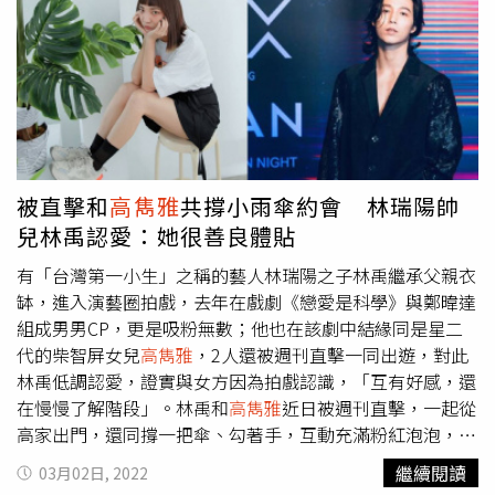
約同時也是作家的王淨，期許有一天能展開音樂上的合作。
同是狼人殺夥伴的荳荳、徐新洋、雨婷、龔言脩、李岳則是
談起彼此對於「狼人殺」其實都很走心，時常下了節目還一
起討論戰術或是覆盤節目上的表現，雖然扛起對於網路留言
的壓力，但也因為培養了革命情感，總能適時給予建議和陪
伴。好友們的義不容辭讓柯朋宇相當感動，甚至出現「罷
麥」狀況，李杏提到因為自己是狼人殺節目的粉絲，起初有
柯朋宇的集數才會看，沒想到看著看著就欲罷不能的每天鎖
被直擊和
高雋雅
共撐小雨傘約會 林瑞陽帥
定，當晚的直播也讓李杏與小賴「夢幻連動」，一聊才發現
兒林禹認愛：她很善良體貼
其實兩人都有關注彼此在戲劇以及綜藝上的表現，更相互表
達對彼此的喜愛，讓柯朋宇忍不住大呼：「這是我的生日直
有「台灣第一小生」之稱的藝人林瑞陽之子林禹繼承父親衣
播！不是你們的LINE視訊通話耶。」出道七年、持續在戲
缽，進入演藝圈拍戲，去年在戲劇《戀愛是科學》與鄭暐達
劇上有亮眼表現的柯朋宇，選擇回歸初心以創作歌手身分正
組成男男CP，更是吸粉無數；他也在該劇中結緣同是星二
式啟航，今年將發行三首單曲，其中一首是與韓國音樂人的
代的柴智屏女兒
高雋雅
，2人還被週刊直擊一同出遊，對此
跨國合作，明年也將發行個人首張正規專輯，目前首發的個
林禹低調認愛，證實與女方因為拍戲認識，「互有好感，還
人單曲已在各大串流平台上架，以日系、清爽的音樂持續在
在慢慢了解階段」。林禹和
高雋雅
近日被週刊直擊，一起從
網路引起討論，粉絲紛紛帶來正面的反饋「很好聽」「忍不
高家出門，還同撐一把傘、勾著手，互動充滿粉紅泡泡，根
住一再循環」「讓我想起梁靜茹的簡單舒服的感覺」「好有
據《三立新聞》報導，林禹對此低調認愛，表示和女方因為
繼續閱讀
03月02日, 2022
畫面感」⋯等等，為柯朋宇的正式出發打了一劑強心針，期
拍戲認識，目前相處起來也很愉快、有默契，「覺得她是個