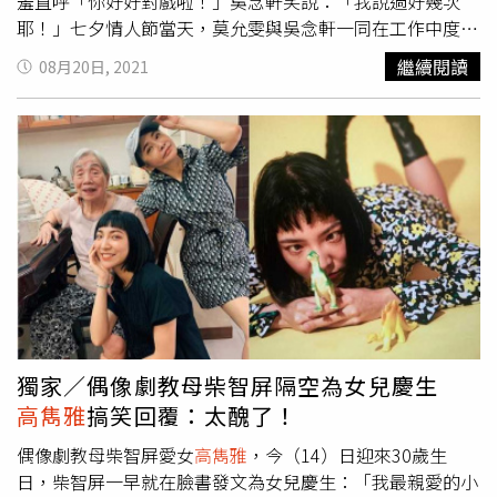
羞直呼「你好好對戲啦！」吳念軒笑說：「我說過好幾次
耶！」七夕情人節當天，莫允雯與吳念軒一同在工作中度
過，貼心的吳念軒特別挑選情人節禮物送莫允雯，要給她驚
繼續閱讀
08月20日, 2021
喜，同款不同色的情侶保溫對杯，讓杯子控的莫允雯收到時
相當開心，還興奮的開直播跟觀眾分享。越來越有默契的兩
人在劇組幫莫允雯梳化時，吳念軒都會習慣自動去幫她做造
型，隨著殺青在即，莫允雯不捨地喊：「每弄一次造型就少
一次。」吳念軒送情侶對杯給莫允雯。（圖／三立）而疫情
逐步解封，日前好客的莫允雯邀請演員們收工後到她家聚
餐，
高雋雅
狂讚莫允雯的家以及服務好像入住Airbnb的感
覺，不僅親手下廚給大家吃，一群人玩到天亮還貼心的備好
早點，
高雋雅
笑說真的是位服務很棒的女主人，大夥還開玩
笑說下次要直接帶行李入住。演員們的好情誼隨著該劇即將
殺青，仍會繼續長存。
獨家／偶像劇教母柴智屏隔空為女兒慶生
高雋雅
搞笑回覆：太醜了！
偶像劇教母柴智屏愛女
高雋雅
，今（14）日迎來30歲生
日，柴智屏一早就在臉書發文為女兒慶生：「我最親愛的小