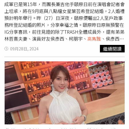
「月事來」，確實發揮「見紅」本領！讓哈林驚呼「妳好像
成軍已是第15年，而團長兼吉他手頤原日前在演唱會記者會
運氣真的旺一點」，
高雋雅
回他「No bad!（不差）」，也
上坦承，將在9月底與八點檔女星葉芸希登記結婚，2人婚禮
讓全場大笑。
預計明年舉行。昨（27）日深夜，頤原便曬出2人至戶政事
務所登記結婚的照片，分享幸福之情。頤原昨日原無預警在
IG分享喜訊，前往見證的除了TRASH全體成員外，還有弟弟
林哲熹夫妻、演員好友侯彥西、柯朋宇、
高雋雅
、侯彥西、
陳沐青、洪于晴以及主持人吳建恆、茄子蛋吉他手阿德等
繼續閱讀
09月28日, 2024
人，而TRASH主唱阿夜更抱著去年剛出生的兒子到場祝福。
除了甜蜜照片外，頤原也感性寫下，「終於走到這一天，過
去想像中的畫面，我會用盡一切，成為妳的盔甲，因為你是
一切的原因，我結婚了，希望大家都能找到屬於自己的幸
福」。不過，這篇貼文才剛短暫公開，卻因不明原因火速遭
刪除。據悉，頤原和八點檔女星葉芸希交往多年，日前才在
演唱會記者會上透露， 9月有許多好消息，包括生日、宣布
小巨蛋開唱等等，而選在本月登記結婚也是想「搭上幸福的
末班車」，屆時TRASH的成員均會出席。當時，頤原被問到
會不會跟阿夜一樣「先有後婚」，他則回應說，目前只先登
記就好，並表示自己已經有2隻毛小孩。