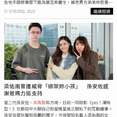
吉他手頤原單膝下跪為葉芸希慶生，據悉男方弟弟林哲熹女
友Cindy全程在旁，但在社群PO出照片後又低調刪文。（圖
繼續閱讀
07月28日, 2023
／讀者提供）據了解，當天是頤原女友葉芸希的31歲生日派
對，頤原找來大批女友的好友，並在眾人面前單膝下跪，送
上浪漫花束，葉芸希露出燦爛笑容十分開心，照片背景牆上
還貼有女友的英文名字YUNXI，看得出用心。葉芸希po出慶
生照，手指上還有戒指，洋溢著幸福。（圖／取自葉芸希
IG）值得一提的是，頤原的弟弟林哲熹的女友Cindy在慶生
派對後，於社群PO出照片但卻又低調刪文，而葉芸希則是
在生日過後分享當天合照，開心寫下：「最難忘的生日，謝
謝大家一起給的驚喜。」照片中的她中指戴著戒指，幸福表
情藏不住，令人好奇這場慶生趴是否也是求婚趴。頤原為女
友辦的生日會，好友包括TRASH成員、柯朋宇、侯彥西、洪
于晴、陳沐青、
高雋雅
、林禹等人都到場祝賀。（圖／取自
梁佑南曾遭威脅「綁架妳小孩」 孫安佐感
葉芸希IG）葉芸希6年前入行，一出道就演到夯劇《我的老
謝爸媽力挺支持
師叫小賀》，跟白家綺飾演師生，可愛外型頗受觀眾歡迎，
之後又陸續演出《牡丹花開》、《生生世世》以及網路劇
星二代孫安佐、
高雋雅
和方琦，日前一同錄影《yes！潮有
《限時同居侯八天》等作品，過去也曾在TRASH的歌曲Ｍ
型！》在節目中大聊自己和星媽星爸之間私下的互動趣事。
V〈離開台北〉中露面演出，並在MV中上演吻戲，只不過不
孫安佐是狄鶯和孫鵬的獨子，方琦是知名藝人梁佑南的女