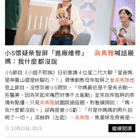
容、時間都要管，工作時沒回到訊息對方就會暴怒。之後愛
雅要出寫真集男友還要先審拍出來的照片，看到愛雅有組照
片是全裸包浴巾，隨即暴怒說：「這什麼意思！」當場就轟
愛雅出門，還抱著她的狗說：「妳這輩子別想再見到牠。」
愛雅說，當時狀況就像上演八點檔，敲門拜託對方開門，後
來是愛雅的母親出門才擺平這件事。
小S懷疑柴智屏「進廠維修」
高雋雅
喊話親
媽：我什麼都沒說
小S節目《小姐不熙娣》日前邀請４位星二代大聊「星爸媽
是神靠山還是絆腳石？！」偶像劇教母柴智屏之女
高雋雅
也
登上節目，沒想到被小S問到，「你媽最近是不是有去動一
些醫美，因為笑起來嘴巴好像不太能動」並笑說柴智屏的表
情有點僵，只見
高雋雅
試圖跳過這題，對著鏡頭說：「媽，
我什麼都沒說。」卻再度被小S虧：「可是你媽媽的照片說
明了一切。」梁赫群（左起）、
高雋雅
、焦曼婷及齊薇是星
二代代表。（圖／東森提供）柴智屏當年一手打造出F4拍攝
繼續閱讀
12月21日, 2023
《流星花園》，開啟了台灣偶像劇的盛世年代，捧紅了包括
言承旭在內的F4成員，當時的
高雋雅
正值求學階段，每天都