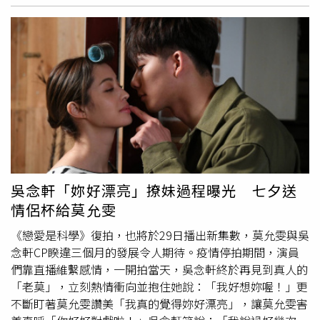
許自己帶來更好的故事和療癒人心的作品。柯朋宇出單曲，
善良、體貼的人，還在了解階段」。柴智屏之女
高雋雅
。
小賴、李杏參與直播助陣宣傳。（圖／杉朋娛樂）
（圖／翻攝自IG @cloveryayakao）報導也指出，女方母
親、台灣「偶像劇教母」柴智屏對於這段戀情也知情，「目
前就剛開始，正常的吃飯看電影，和以前拍戲的朋友互動很
多」；至於對林禹的印象為何？柴智屏表示林禹很有禮貌，
也相當乖巧。林禹是林瑞陽與前妻曾哲貞所生的兒子，過去
都在中國大陸發展，還曾參加選秀節目《快樂男聲》，近年
則回到台灣經營健身事業，同時也跨足戲劇演出，一開始在
《戲說台灣》裡演出「新娘神」，後也因《戀愛是科學》演
出男同志而聲名大噪。林禹（上）與鄭暐達在《戀愛是科
學》中，飾演男男CP。（圖／翻攝自@linyu19901103）
吳念軒「妳好漂亮」撩妹過程曝光 七夕送
情侶杯給莫允雯
《戀愛是科學》復拍，也將於29日播出新集數，莫允雯與吳
念軒CP睽違三個月的發展令人期待。疫情停拍期間，演員
們靠直播維繫感情，一開拍當天，吳念軒終於再見到真人的
「老莫」，立刻熱情衝向並抱住她說：「我好想妳喔！」更
不斷盯著莫允雯讚美「我真的覺得妳好漂亮」，讓莫允雯害