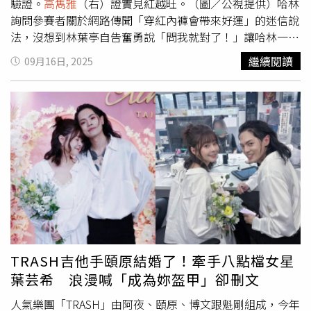
驗證。
高雋雅
（右）證實見紅越旺。（圖／公視提供）哈林
詢問參賽者關於網路傳聞「穿紅內褲會帶來好運」的迷信說
法，沒想到林葉亭自告奮勇說「問我就對了！」讓哈林一愣
問她「妳喜歡穿？」林葉亭笑稱不是，留學日本的她分享看
繼續閱讀
09月16日, 2025
過一則日本研究，穿紅色內褲會讓人體溫變高，情緒變得比
較高昂，也因此日本過年時，大街小巷都會賣紅色內衣褲、
紅發熱衣，林葉亭也說「研究提到血液循環會比較快，心
理、生理都會受到提振」，讓哈林睜大眼說「原來這不是迷
信，其實有科學根據的」。哈林也問
高雋雅
、鳳小岳兩人看
法，
高雋雅
則提到自己害羞經驗，表示自己過去與友人切磋
牌技，當天如果有月事來「見紅」，跟朋友打麻將就會贏
錢，讓一旁鳳小岳皺眉頭，直說「我在試圖理解這個」；哈
林也反問「越是這種迷信你越不相信？」素來很有個性的鳳
小岳進一步說「我天生反骨，但是我又遵循自然」，也認為
自己是「相信信念的」，來來去去地討論，讓哈林開玩笑說
「我口乾舌燥的，不想跟你講話了」。而
高雋雅
最後力退所
TRASH吉他手頤原結婚了！牽手八點檔女星
有參賽者挺進節目終極挑戰「真相凱旋門」；過程中關於凶
葉芸希 浪漫喊「成為妳盔甲」卻刪文
宅傳言一道題目，成為唯一答對者的她開心拍手大笑，哈林
問她今天是穿紅內褲，還是身體不適嗎？
高雋雅
直白地說
人氣樂團「TRASH」由阿夜、頤原、博文跟魁剛組成，今年