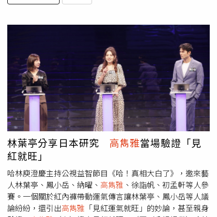
林葉亭分享日本研究
高雋雅
當場驗證「見
紅就旺」
哈林庾澄慶主持公視益智節目《哈！真相大白了》，邀來藝
人林葉亭、鳳小岳、納曜、
高雋雅
、徐詣帆、初孟軒等人參
賽。一個關於紅內褲帶動運氣傳言讓林葉亭、鳳小岳等人議
論紛紛，還引出
高雋雅
「見紅運氣就旺」的妙論，甚至親身