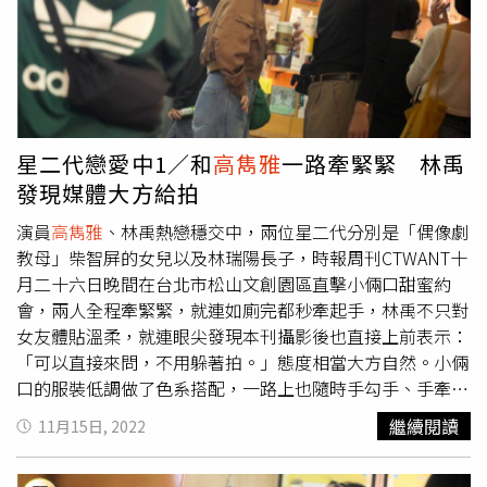
是假的。
高雋雅
嘴巴曾經長腫瘤，結果開刀挖掉牙齒和牙
齦。（圖／翻攝自醫師好辣YouTube）後來醫院建議自費做
高壓氧艙，幫忙修復皮膚細胞，讓傷口癒合得更快，1次花
費3、4000元，1個禮拜做2次，但她坦言花下來滿多錢的，
不過她也大讚高壓氧艙很酷，很像是進入小小的飛機艙，裡
面會有音樂，「你就只能呆坐在那邊1個小時，要在那邊吸
星二代戀愛中1／和
高雋雅
一路牽緊緊 林禹
高壓氧氣」。
發現媒體大方給拍
演員
高雋雅
、林禹熱戀穩交中，兩位星二代分別是「偶像劇
教母」柴智屏的女兒以及林瑞陽長子，時報周刊CTWANT十
月二十六日晚間在台北市松山文創園區直擊小倆口甜蜜約
會，兩人全程牽緊緊，就連如廁完都秒牽起手，林禹不只對
女友體貼溫柔，就連眼尖發現本刊攝影後也直接上前表示：
「可以直接來問，不用躲著拍。」態度相當大方自然。小倆
口的服裝低調做了色系搭配，一路上也隨時手勾手、手牽
手，沒有一刻放開。（圖／本刊攝影組）十月二十六日晚間
繼續閱讀
11月15日, 2022
近七點，本刊發現林禹與
高雋雅
情侶檔現身松山文創園區，
高挑的林禹穿著黑色上衣，貼身的剪裁顯露出他精實的好身