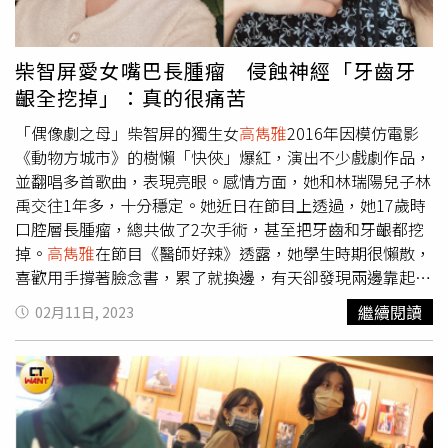
嬌好不好？」他發現每次狄鶯喝酒就會變這樣，其實媽媽對
冰點。不過後來事隔多年，言承旭曾在F4香港演唱會上，與
他的事情不太會管太多，不像爸爸孫鵬那樣會問東問西，媽
昔日拉拔他走紅的恩師柴智屏，兩人在台上擁抱和解，師徒
媽可能都藉酒壯膽才會跟他多聊天，把想問或想講的都留到
間的不愉快已成過往雲煙，雙方已盡釋前嫌。柴智屏這幾年
柴智屏愛女嘴巴長腫瘤 侵蝕神經「牙齒牙
喝酒之後。 最讓孫安佐印象深刻的是健美比賽時，每天都
在為女兒
高雋雅
辦婚禮的前夕，還曾在臉書社群透露，十幾
齦全挖掉」：真的很痛苦
高壓訓練5個小時，情緒壓力都處於很緊繃的情況下，很容
年前女兒生病時，她和女兒互相扶持，陪伴孩子完成手術，
易有負面情緒，狄鶯卻會默默挺他，不但幫他煮吃的，還幫
她很感念言承旭當時聽到這件事，第一個跑到醫院探視，讓
「偶像劇之母」柴智屏的獨生女
高雋雅
2016年因模仿電影
他做原本他該做的家事，讓他覺得有人在他後面支持他，孫
她感動到現在，都沒有忘記。言承旭出道多年，帥氣的高顏
《動物方城市》的樹懶「快俠」爆紅，演出不少戲劇作品，
安佐：「其實我爸媽是滿挺我的父母，是真心為我好。」
值依舊沒變。（圖／報系資料照片、言承旭臉書）不過後來
並翻唱多首歌曲，表現亮眼。感情方面，她和林瑞陽兒子林
在柴智屏推出完《流星花園》這部「偶像劇鼻祖」，時隔17
禹交往1年多，十分穩定。她近日在節目上透過，她17歲時
年後，柴智屏又再籌組新的F4團體，重新翻拍新版的《流星
口腔層長腫瘤，總共做了2次手術，甚至把牙齒和牙齦都挖
花園》，早前原本有意找回當年演出道明寺的言承旭，在新
掉。
高雋雅
在節目《醫師好辣》透露，她學生時期很懶散，
版的《流星花園》中客串，象徵演員跟劇本之間的世代傳
喜歡用手撐著臉念書，累了就換邊，有天卻發現兩邊靠起來
承，但最終卻因言承旭沒回應而失聯，讓這個巧妙的傳承計
的感覺不同，似乎有點不對勁，於是去醫院檢查，結果發現
繼續閱讀
02月11日, 2023
劃，最終破了局。
嘴內右下方長了「造釉細胞瘤」，腫瘤已經大到侵蝕牙齦，
而且牙根也全部浮在上面。由於病情嚴重，她住院住了一個
月，動了2次手術，坦言：「那時候真的很痛苦，要插鼻胃
管」，從嘴巴裡面開，把腫瘤挖掉，但醫生仔細一看，發現
腫瘤侵蝕到牙齦和神經，決定開第2次刀，冷凍神經後將牙
齒和牙齦全部挖掉，加上不能植牙，因此她的牙齒和牙齦都