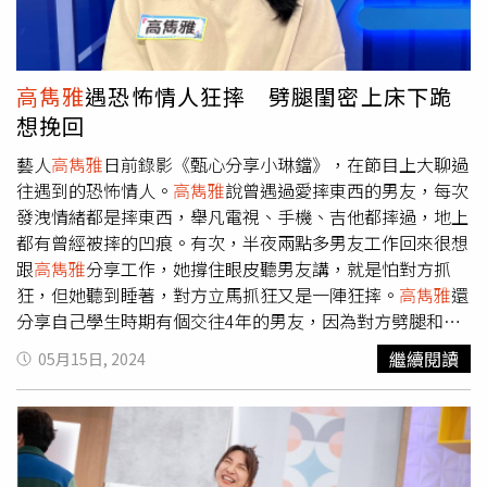
方想跟
高雋雅
分享工作大小事，但當時已是凌晨兩點半，
高
雋雅
強打精神聽男友分享，半途不小心睡著，男生氣得當場
一陣狂摔，她也分享男方舉凡電視、手機、吉他都摔過，地
上都有曾經被摔到的凹痕。嘻小瓜則遇到某任另一半，剛認
高雋雅
遇恐怖情人狂摔 劈腿閨密上床下跪
識時個性溫柔，交往後才露出愛控制的真面目，只要嘻小瓜
想挽回
不順他的心，他就會暴走。有次吵架，對方甚至拿東西往嘻
小瓜身上砸，推他並且還用門夾他的手。
藝人
高雋雅
日前錄影《甄心分享小琳鐺》，在節目上大聊過
往遇到的恐怖情人。
高雋雅
說曾遇過愛摔東西的男友，每次
發洩情緒都是摔東西，舉凡電視、手機、吉他都摔過，地上
都有曾經被摔的凹痕。有次，半夜兩點多男友工作回來很想
跟
高雋雅
分享工作，她撐住眼皮聽男友講，就是怕對方抓
狂，但她聽到睡著，對方立馬抓狂又是一陣狂摔。
高雋雅
還
分享自己學生時期有個交往4年的男友，因為對方劈腿和她
閨密上床而分手，對方還跑來家裡，向她阿嬤下跪希望能挽
繼續閱讀
05月15日, 2024
回，讓她感到傻眼。愛雅曾遇到恐怖情人拿愛犬恐嚇她。
（圖／緯來戲劇台提供）另一位來賓愛雅則透露某一任男友
口才很好，很會包裝他的可怕行徑，那時候愛雅剛出道穿得
比較性感，男友就洗腦說：「妳穿這樣出去工作不會讓爸媽
蒙羞嗎？」一開始都說支持愛雅的工作，但到後來工作內