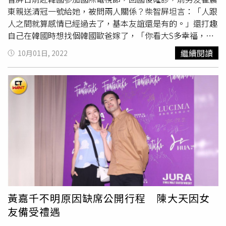
東親送清冠一號給她，被問兩人關係？柴智屏坦言：「人跟
人之間就算感情已經過去了，基本友誼還是有的。」還打趣
自己在韓國時想找個韓國歐爸嫁了，「你看大S多幸福，我
還傳微信跟她說替她開心。」曾和大S合作《轉角遇到愛》
繼續閱讀
10月01日, 2022
等多部偶像劇的柴智屏，看到大S現在很幸福，替她感到開
心。（圖／群星瑞智提供）前旗下藝人朱軒洋7月與柴智屏
公司解約，但他接連入圍金鐘獎與金馬獎，柴智屏表示雖然
沒共識要一起工作下去，但至少應該感謝幫他接這2部戲的
經紀團隊，「這過程他們帶他（朱軒洋）一步一腳印接戲，
讀本也給很多幫助，在他正要起飛時幫他做最好選擇。」更
透露當初朱軒洋對入圍的電視劇和電影並沒有太大的熱情，
是他的經紀人花時間分析利弊、苦口婆心說服他接演。提到
經紀團隊，柴智屏面露心疼地說：「我的經紀團隊應該需要
我的安慰，我明天就幫他們加薪。」女兒
高雋雅
和林瑞陽兒
子林禹兩人交往1年多，日前傳出林瑞陽已為兒子買房要讓
小倆口準備結婚。今
高雋雅
被問此事極力否認，並頻說是
黃嘉千不明原因缺席公開行程 陳大天因女
「空穴來風」，親曝和男友兩人目前就是維持現況，認真交
友備受禮遇
往，沒有計畫未來的事情，雖不排斥再度步入婚姻，但目前