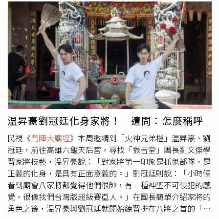
温昇豪劉冠廷化身家將！ 遭問：怎麼稱呼
民視《
鬥陣大廟埕
》本周邀請到「火神兄弟檔」温昇豪、劉
冠廷，前往高雄六龜天后宮，尋找「振吉堂」團長劉文傑學
習家將技藝，温昇豪說：「對家將第一印象是抓鬼部隊，是
正義的化身，是具有正面意義的。」劉冠廷則說：「小時候
看到廟會八家將都覺得他們很帥，有一種神聖不可侵犯的感
覺，很像我們台灣版超級賽亞人。」在團長簡單介紹家將的
角色之後，温昇豪與劉冠廷就開始練習排在八將之首的「甘