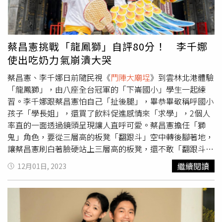
一直提醒自己要專業不能掉漆，不能對不起神將。2人對於
台灣這一群保留藝陣文化的人深感佩服，很開心能跟著節目
一起來認識他們。
蔡昌憲挑戰「龍鳳獅」自評80分！ 李千娜
使出吃奶力氣崩潰大哭
蔡昌憲、李千娜日前隨民視《
鬥陣大廟埕
》到雲林北港體驗
「龍鳳獅」，由八座全台冠軍的「下崙國小」學生一起練
習。李千娜跟蔡昌憲怕自己「扯後腿」，畢恭畢敬稱呼國小
孩子「學長姐」，還買了飲料促進感情來「求學」，2個人
率直的一面透過鏡頭呈現讓人直呼可愛。蔡昌憲擔任「獅
鬼」角色，要從三層高的板凳「翻跟斗」空中轉後腳著地，
讓蔡昌憲刷白著臉硬站上三層高的板凳，還不敢「翻跟斗」
跳下，只能先嘗試直接跳下感受一下，還希望指導老師吳登
繼續閱讀
12月01日, 2023
與可不可以二層板凳就好，讓人體驗到學習「龍鳳獅」的不
容易。蔡昌憲硬著頭皮上三層高的板凳。（圖／民視提供）
最後登台前的辛苦練習時，走位不大順利，到武德宮現場後
開始下雨地面溼滑，讓2人不安感遽增，且李千娜遲遲抓不
到鳳的要點，到了武德宮後吳登興老師更是私底下教授千娜