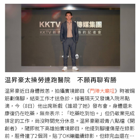
紮馬步，大腿與地面平行，雙腿呈現90度並抬頭挺胸，李千
娜率先示範紮馬步，超軟Q身段輕鬆達到40秒訓練，在一旁
的蔡昌憲直說自己身體硬，接著上場紮馬步的蔡昌憲雙腳抖
到不行失去知覺，驚覺自己肌耐力不足，剛開始就驚覺訓練
真的不容易。蔡昌憲與李千娜接受板凳紮馬步訓練。（圖／
民視提供）更難的進階訓練在等著他們，板凳紮馬步、拿獅
頭、踩步伐以及翻跟斗，甚至還要闖關，最後進階訓練「四
點金」競賽，要舉著獅頭使出力道、頓點，跟著指令踩出龍
鳳獅的步伐，並把小朋友分成2隊跟著兩位一起競賽，輸的
那方還要在門口大喊贏家指定的口令。在一翻激戰後，蔡昌
憲領的隊伍輸了，李千娜調皮地要蔡昌憲大喊：「李千娜是
温昇豪太操勞連跑醫院 不願再聊宥勝
全世界最正的人。」讓蔡昌憲傻眼又尷尬，但願賭服輸的
温昇豪近日身體微恙，拍攝實境節目《
鬥陣大廟埕
》時被鋼
他，領著團隊一起在校門口大喊，讓辛苦的練習過程爆出搞
筋劃傷腳，結束工作才送急診，接著隔天又發燒入院吊點
笑橋段，氣氛輕鬆許多。
滴，今（8日）他出席新戲《誰殺了她》發布會，身體還未
康復仍在吃藥，無奈表示：「吃藥吃到怕。」但仍敬業完成
排定的工作，尚沒時間充分休息。温昇豪剛殺青八點檔《開
創者》，隨即就下高雄拍實境節目，他提到腳撞傷是在錄影
前，脛骨撞了2個洞，貼了OK繃繼續錄影，但錄完血還在