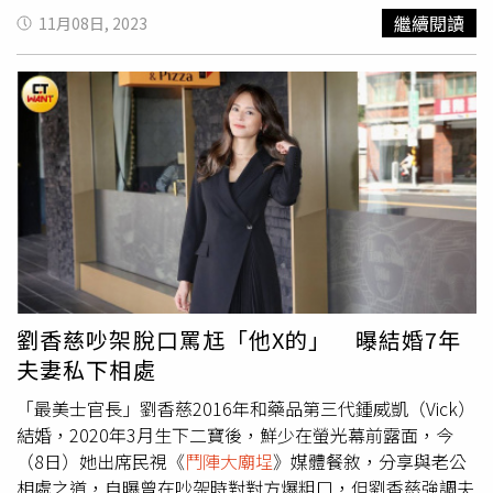
流，預防破傷風還是到急診處理。而工作結束回台北當晚，
繼續閱讀
11月08日, 2023
他一直畏寒，後來檢查是扁桃腺發炎、發燒，又進醫院吊點
滴。他透露拍八點檔就已經半年沒休息，好在殺青後可以有
點喘息空間，目前就是要為實境節目學才藝，一邊處理他製
作的新戲《整外春秋》前置，預計月底就會開拍了，會到韓
國拍攝。温昇豪在《誰殺了她》和李銘順飆戲，兩人私下是
高爾夫球友，他形容兩人個性很像，處在一起就是兩個「白
爛臭直男」，什麼事都能變好笑，但一開拍就馬上變正經。
温昇豪也提到跟李銘順有奇妙的緣分，因年齡差不多，有時
候會接到相同角色，「如果我時間不行那個角色就會找他，
他不行就找我演，我也不知道為什麼。」而他合作過的宥勝
今因MeToo事件被起訴，温昇豪表示不願聊這件事。
劉香慈吵架脫口罵尪「他X的」 曝結婚7年
夫妻私下相處
「最美士官長」劉香慈2016年和藥品第三代鍾威凱（Vick）
結婚，2020年3月生下二寶後，鮮少在螢光幕前露面，今
（8日）她出席民視《
鬥陣大廟埕
》媒體餐敘，分享與老公
相處之道，自曝曾在吵架時對對方爆粗口，但劉香慈強調夫