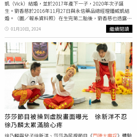
凱（Vick）結婚，並於2017年產下一子，2020年次子誕
生。劉香慈於2016年11月27日與永信藥品總經理鍾威凱結
婚。（圖／報系資料照）在生完第二胎後，劉香慈也透露，
自己有上2年的表演課，希望自己能接受更多元的角色。而
繼續閱讀
01月10日, 2024
劉香慈前陣子也參演了舞台劇《完美咪咪》，近期也在民視
《
鬥陣大廟埕
》參與演出。去年初她曾傳已懷第三胎，當時
她則稱是烏龍一場，但到了11月8日出席記者會時，被問到
第三胎的規劃，她則表示「我覺得我人生中如果有第三個交
給老天爺，這個靈魂如果有緣分，要投胎到這個世上，我歡
迎但不會主動做這件事。」如今劉香慈在10日出席醫療疫苗
活動時，驚喜宣布懷上第三胎的好消息。對此，經紀人則表
示，劉香慈目前懷孕3個月，還不知寶寶性別，此外夫妻倆
都很愛小孩，這對3天後將迎來40歲生日的劉香慈來說，是
最好的禮物。
莎莎節目被操到虛脫畫面曝光 徐新洋不忍
徐乃麟太累滿臉心疼
徐乃麟與兒子徐新洋、莎莎為民視節目《
鬥陣大廟埕
》體驗