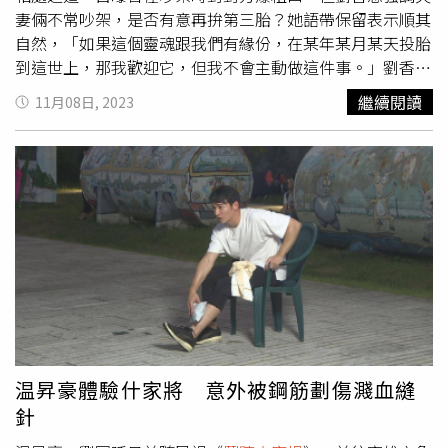
妻倆不常吵架，是否有意再拚第三胎？她語帶保留表示順其
自然，「如果這個靈魂跟我們有緣份，在某年某月某天投胎
到這世上，那我歡迎它，但我不會主動做這件事。」劉香慈
練習4天，在節目中驗收打戰鼓。（圖／民視提供）劉香慈
繼續閱讀
11月08日, 2023
日前受邀擔任節目首集來賓，與郭子乾搭檔前往大甲「忠義
堂」體驗打擊戰鼓，她透露過去運動姿勢錯誤，導致肌肉沾
黏、頸椎曲度變直，以前她最高紀錄可以做20多個伏地挺
身，現在一做就痛，只能靠針灸、物理治療改善，她更忍痛
在節目上完成該任務，十分敬業；但劉香慈最難忍的懲罰是
在沙灘上青蛙跳，「沙灘會把妳的力量吸掉，但教練說要抓
最後一個，不能太快，又要保持距離，連青少年都跳到抽
筋！」她先前忙於舞台劇，產後半年開啟長達2年都在進修
表演課，劉香慈感慨從中獲益良多，表演更加放鬆，也影響
她的育兒觀，「我在教養孩子不想抹殺他最原始的情緒，我
不想剝奪，所以我更允許他們去表達發洩，教養方式變的不
一樣。」雖然很尊重孩子哭鬧情緒，但劉香慈坦言有時孩子
温昇豪體驗什家將 意外被鋼筋劃傷濺血縫
刷牙講不聽，她就會「士官長」上身，「到達我的臨界點，
針
忍不住時就會從我丹田跑出一些命令的話語！」劉香慈從表