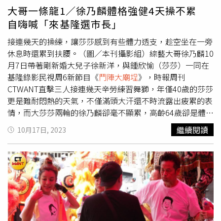
大哥一條龍1／徐乃麟體格強健4天操不累
自嗨喊「來基隆選市長」
接連幾天的操練，讓莎莎感到有些體力透支，趁空坐在一旁
休息時還累到扶腰。（圖／本刊攝影組）綜藝大哥徐乃麟10
月7日帶著剛新婚大兒子徐新洋，與鍾欣愉（莎莎）一同在
基隆錄影民視周6新節目《
鬥陣大廟埕
》，時報周刊
CTWANT直擊三人接連幾天辛勞練習舞獅，年僅40歲的莎莎
更是難耐悶熱的天氣，不僅滿頭大汗還不時流露出疲累的表
情，而大莎莎兩輪的徐乃麟卻毫不顯累，高齡64歲卻是體格
一級棒，身強體健宛如一條活龍。 徐新洋與徐乃麟舞龍舞
繼續閱讀
10月17日, 2023
獅一切都玩真的！（圖／本刊攝影組）10月07日本刊直擊
民視新節目《
鬥陣大廟埕
》在基隆哨船頭覺修宮錄影，中午
11點46分，徐乃麟、徐新洋、莎莎終於完成排練，在悶熱
的天氣之下三人皆是大汗淋漓，而莎莎更是累到低頭坐在凳
子上，並用右手撐著腰，對於節目安排的大量體力活，似乎
是感到有些吃不消。徐乃麟雖然滿頭大汗但仍相當投入，徐
新洋在一旁喘吁吁說不出話。（圖／本刊攝影組）短暫休息
後，錄影工作再度開始，徐新洋舞獅頭、徐乃麟舞獅尾進開