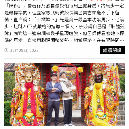
「舞獅」，看著徐乃麟自豪說他每周上健身房，蹲馬步一定
是最標準的，但國家級武術教練長興呂美吉絲毫不手下留
情，直白說：「不標準。」光是第一段基本功紮馬步、弓箭
步、蛙跳20下就嚴格的指導三個人，莎莎說自己是「肢體殘
障」面對這一連串訓練幾乎呈現虛脫，但呂師傅看著她不標
準的馬步，直接用腳踢調整姿勢，相當嚴格。在有限時間
下，步伐練習馬上就實際舞獅練習，在教導舉舞獅踩點，沒
繼續閱讀
12月09日, 2023
想到三個人在還沒舉獅頭就一次次踩點不一致，每個人體力
耐力快崩潰的考驗下，卻都是不認輸，徐乃麟更是主持人上
身，還要求老師不要帶領他們三人「再走一遍」，徐乃麟的
拚戰精神更是影響了莎莎還有徐新洋，認真拼命模樣感動所
有人。而一旁的徐新洋看到滿頭大汗的爸爸相當心疼，他難
得展現感性一面說：「滿不忍心的，希望製作單位對爸爸手
下留情一點，畢竟他有年紀。」甚至表示，希望最難工作交
給自己，希望可以為爸爸撐起這一次的體驗，順利過關，而
莎莎則說以為乃哥只是外表維持得很好，沒想到體力這麼
好，讓她自嘆不如。徐乃麟、徐新洋節目中相扶持，展現父
子情。（圖／民視提供）