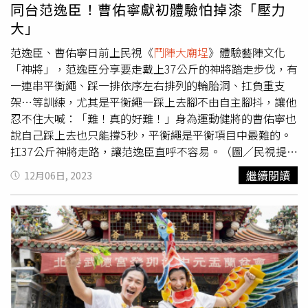
同台范逸臣！曹佑寧獻初體驗怕掉漆「壓力
大」
范逸臣、曹佑寧日前上民視《
鬥陣大廟埕
》體驗藝陣文化
「神將」，范逸臣分享要走戴上37公斤的神將踏走步伐，有
一連串平衡繩、踩一排依序左右排列的輪胎洞、扛負重支
架…等訓練，尤其是平衡繩一踩上去腳不由自主腳抖，讓他
忍不住大喊：「難！真的好難！」身為運動健將的曹佑寧也
說自己踩上去也只能撐5秒，平衡繩是平衡項目中最難的。
扛37公斤神將走路，讓范逸臣直呼不容易。（圖／民視提
供）范逸臣提到最辛苦的地方是實際穿戴上37公斤的神將，
繼續閱讀
12月06日, 2023
跟前2天訓練是不一樣的，范逸臣說：「整個重量壓上來，
神將重心很高，每一步踩著步伐移動的時候都不能大意，好
幾次都左右歪差點倒下去。」也感謝忠樂軒的老師與大師
兄，緊緊跟著保護，跌到摔自己沒關係，可不能讓神將有半
點損傷。體驗神明的化身，讓曹佑寧備感壓力。（圖／民視
提供）曹佑寧面對隔天就要實際上陣表演，備感壓力，「神
將是神明的化身，神像要很威嚴，比較擔心自己沒有把這樣
的感覺詮釋出來，這是很嚴肅的事情，絲毫不能漏氣」。他