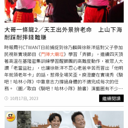
場，接著由醒獅團的專業團員展現高難度動作，徐氏父子的
獅子推到後方一隅，而莎莎則在另一邊的角落拿著獅頭。徐
乃麟對於自己體能相當自豪，還搞笑講出可以到基隆選市長
的玩笑話。（圖／本刊攝影組）11點56分舞獅演出結束，
大哥一條龍2／天王出外景拚老命 上山下海
徐乃麟對著攝影機表示這4天的訓練行程相當辛苦，但很自
耐踩耐摔錢難賺
豪至今仍未鐵腿、鐵手，不過話沒說話就有人大喊：「老當
益壯。」而在眾人掌聲之中，徐乃麟一邊用手拭汗、一邊搞
時報周刊CTWANT日前捕捉到徐乃麟與徐新洋這對父子參加
笑說出：「來基隆選市長。」隨即引來全場大笑。徐乃麟邊
民視新實境節目《
鬥陣大廟埕
》學習「弄獅」，連續四天頂
開玩笑邊大笑出來，在他身旁所有的人也忍不出笑開懷。
著高溫在基隆密集訓練學習醒獅團的高難度動作，被眾人大
（圖／本刊攝影組）錄影結束後，三位主持人在呂師父龍獅
讚「老當益壯」，也讓徐新洋不忍心老爸辛苦而冒出「他明
團團長呂美吉指導下，徐乃麟站在C位拿著鼓棒擺出打大鼓
年就領老年卡」的話，惹得全場笑歪。庾澄慶在實境秀《騎
的架勢，兩旁則是分別拿著獅頭的大兒子徐新洋，與主持搭
吧！哈林小隊》中靠意志力撐過身體的不適完成每次的任
檔莎莎，留下珍貴的舞獅照。最後，徐乃麟、徐新洋、莎莎
務。（圖／取自《騎吧！哈林小隊》臉書）演藝圈有不少主
再度與長興呂師父龍獅團的全體成員合影留念，為這次的錄
持人雖早已貴為超級大哥級人物，但仍然上山下海耐摔耐
繼續閱讀
10月17日, 2023
影行程畫下完美句點。徐乃麟、徐新洋、莎莎在錄影結束
操，體力簡直比年輕藝人還好；62歲的庾澄慶（哈林）日前
後，與長興呂師父龍獅團的全體成員合影留念。（圖／本刊
在實境秀《騎吧！哈林小隊》中帶領卜學亮、彭小刀、柯有
攝影組）
倫、張庭瑚、周予天等藝人，挑戰18天單車環島1200km，
但他其實只要連續騎車超過2小時，肩頸就會開始緊繃，要