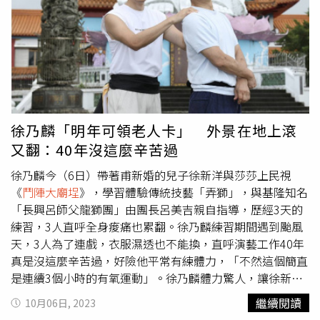
環島每天得騎上5、6個小時實在沒把握，而在節目錄製初
期，每當他肩頸緊繃難受，就會在每半小時在休息空檔中，
請隨行的運動防護教練協助放鬆。胡瓜的頭被籃籃狠踩，表
情相當猙獰。（圖／民視提供）64歲的胡瓜每次主持《綜藝
大集合》，賣力程度總會讓人忘了他是這個歲數，他曾在屏
東高樹出外景時，為了配合「高樹」這個特別的地名，讓阿
翔踩上他的肩膀，阿翔便故意多次來回踩踏，籃籃更是不客
氣，爬上胡瓜身上，直接踩「瓜頭」往上爬，讓胡瓜忍不住
徐乃麟「明年可領老人卡」 外景在地上滾
笑罵：「你們踩上癮了是不是！」他也曾鑽進大型充氣球裡
又翻：40年沒這麼辛苦過
被當雪球滾進節目錄影現場，當場滾到暈頭轉向說不出話
來，讓南投的鄉親與來賓大讚他敬業。吳宗憲在2020年曾
徐乃麟今（6日）帶著甫新婚的兒子徐新洋與莎莎上民視
出外景發生摔車意外，身上不少外傷。（圖／翻攝自吳宗憲
《
鬥陣大廟埕
》，學習體驗傳統技藝「弄獅」，與基隆知名
IG）總給人精力無限的「綜藝天王」吳宗憲，2020年在屏
「長興呂師父龍獅團」由團長呂美吉親自指導，歷經3天的
東錄製節目《綜藝玩很大》時，也曾賣力過頭發生摔車意
練習，3人直呼全身痠痛也累翻。徐乃麟練習期間遇到颱風
外，造成全身多處擦挫傷，加上輕微腦震盪，當場緊急停
天，3人為了連戲，衣服濕透也不能換，直呼演藝工作40年
工，隔日回到台北三軍總醫院進行詳細的檢查，做了腦波斷
真是沒這麼辛苦過，好險他平常有練體力，「不然這個簡直
層掃描以及全身X光檢查影像和照片都顯示沒有問題，只是
是連續3個小時的有氧運動」。徐乃麟體力驚人，讓徐新
額外發現腎臟有一顆不礙事的小結石，但不礙事，休息不到
洋、莎莎相當佩服。（圖／許方正攝）徐新洋說其實看到爸
繼續閱讀
10月06日, 2023
四天又趕著上工，完全是拚命三郎的寫照。
爸在地上滾又翻，其實有一度擔心他爬不起來，還突然語出