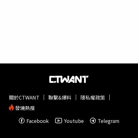
驚人說：「他明年都可以領老人卡了，這樣滾爬翻真的很厲
害。」徐新洋沒想到反而是自己撞到柱子爬不起來，而且爸
爸體力超好，「反而是我跟莎莎今天非常需要痠痛貼布」。
關於CTWANT
聯繫&爆料
隱私權政策
發燒熱搜
Facebook
Youtube
Telegram