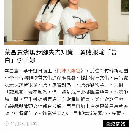
秘訣，終於有點「鳳」的樣子，慢慢展現出柔美的姿態了。
最後蔡昌憲更是完美從兩層高板凳「翻跟斗」完美落地，蔡
昌憲最後自評70至80分，自覺細節可能沒處理好，但重於
過程中踩點、套路都有跟團員們完美互動合作到，覺得大家
努力過程才是最重要的；李千娜則是激動落淚，情緒難以撫
平，透露其中有一段鬥獅頭已經用盡吃奶的力氣，最後幾個
動作跟蔡昌憲互動已經是用意志力在撐住，一度想放棄，好
蔡昌憲紮馬步腳失去知覺 願賭服輸「告
在2人順利完成挑戰，別俱意義。李千娜使盡吃奶力氣把動
白」李千娜
作做好。（圖／民視提供）
蔡昌憲、李千娜日前上《
鬥陣大廟埕
》，前往新竹縣新港國
小學習台灣非物質文化遺產龍鳳獅。提起藝陣文化，蔡昌憲
表示採訪過很多陣頭，還被封為「陣頭界劉德華」，只對
「龍鳳獅」最不熟悉，但一聽到就是要挑戰這項目，也讓他
嚇一跳。李千娜提到家族是有歌舞團背景，從小對歌仔戲、
布袋戲與陣頭文化都有接觸，而且再加上搭檔是蔡昌憲就答
應了這個通告了。錄影當天2人一早抵達新港國小，先觀摩
學員小朋友的精彩的龍鳳獅表演，讓蔡昌憲、李千娜看到入
繼續閱讀
11月24日, 2023
神，接著馬上開始體驗龍鳳獅扎實基礎訓練，其中最基本的