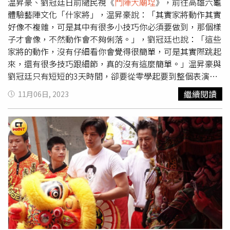
演課受益良多。（圖／黃耀徵攝）劉香慈自招曾與老公冷戰
温昇豪、劉冠廷日前隨民視《
鬥陣大廟埕
》，前往高雄六龜
不溝通，但上完課她更懂得表達心中的喜怒哀樂，有次她脫
體驗藝陣文化「什家將」，温昇豪說：「其實家將動作其實
口說出「他X的」，當下夫妻倆都嚇到，「表演的角色其實
好像不複雜，可是其中有很多小技巧你必須要做到，那個樣
也會影響我，滿有趣的」。但她坦言結婚2年，夫妻磨合下
子才會像，不然動作會不夠俐落。」，劉冠廷也說：「這些
來是朝好的方向發展，「我們的溝通管道還滿暢通的，我不
家將的動作，沒有仔細看你會覺得很簡單，可是其實際跳起
舒服的點告訴他，他會傾聽，而且不會委曲求全，但會在乎
來，還有很多技巧跟細節，真的沒有這麼簡單。」温昇豪與
對方而做改變，感情到最後一定不是戀愛，而是共同承擔跟
劉冠廷只有短短的3天時間，卻要從零學起要到整個表演成
經營，給孩子完整的家跟好的發展環境。」
果驗收，讓2人備感壓力，錄影前温昇豪腳更是意外被鋼筋
繼續閱讀
11月06日, 2023
劃傷血流不止，温昇豪說：「沒注意到石椅上面的鋼筋，腳
被劃到回去飯店才發現血流不止，才發現不妙趕快急診縫
針。」為了不耽誤錄影温昇豪還是繼續工作，更讓劉冠廷大
呼敬業。温昇豪說受傷在旁邊稍作休息時候，看著劉冠廷一
次、二次跳到第七次已經有模有樣，讓他覺得很感動，也特
別為傳統藝陣文化發聲，「這不是不良少年在跳的，千萬不
要有這樣的偏見」，劉冠廷更說傳統藝陣是台灣獨特的在地
文化，要好好保存，一起要發揚給全世界看到。温昇豪與劉
冠廷3天內苦練體驗「什家將」。（圖／民視提供）