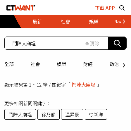
跳至主要內容區塊
下載 APP
最新
社會
娛樂
財經
⊗ 清除
全部
社會
娛樂
財經
政治
顯示結果第 1 ~ 12 筆 / 關鍵字「
鬥陣大廟埕
」
更多相關新聞關鍵字：
鬥陣大廟埕
徐乃麟
温昇豪
徐新洋