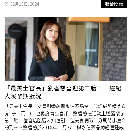
柳將軍」的基本動作，沒想到才剛剛開始2人一直同手同
繼續閱讀
01月19日, 2024
腳，經歷了基本腳步訓練「踏三粒」是家將最基礎的核心訓
練，再搭上拿著法器一起訓練，跟跟不上進度的2人非常受
挫。結束練習後，「振吉堂」師兄帶著温昇豪、劉冠廷到六
龜市區品嚐當地知名小吃，温昇豪與劉冠廷主動詢問兩位師
兄怎麼稱呼後，沒想到個性憨直的師兄反問他們兩人怎麼稱
呼？突如其來的意外提問，讓現場尷尬的氛圍直接拉滿，謙
虛又幽默的温昇豪馬上接話可稱呼他「生蠔（台語）」或者
阿豪；劉冠廷也立即自我介紹可以叫他「冠廷」。不死心的
温昇豪還反問師兄平常有沒有看電影？沒想到兩位師兄們
說：「有。」不過，他們誠實說電影都看卡通系列，電視則
是看八點檔，才讓兩人稍微釋懷。
「最美士官長」劉香慈喜迎第三胎！ 經紀
人曝孕期近況
「最美士官長」女星劉香慈與永信藥品第三代鍾威凱婚後育
有2子，而10日也再度傳出喜訊，劉香慈在活動上透露懷了
第三胎，儘管這胎還未知性別，但夫妻倆仍十分期待小生命
的到來。劉香慈於2016年11月27日與永信藥品總經理鍾威