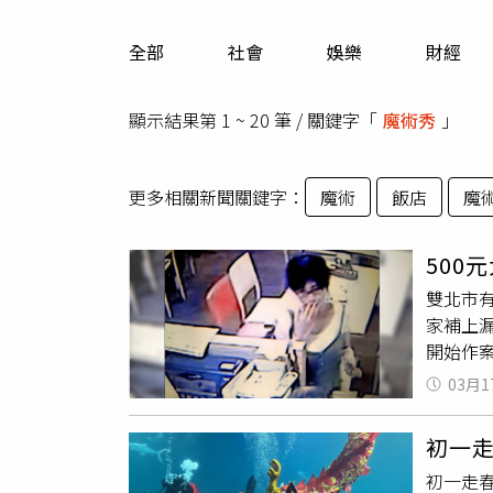
人物
汽車
全部
社會
娛樂
財經
專欄
房產新勢力
顯示結果第 1 ~ 20 筆 / 關鍵字「
魔術秀
」
更多相關新聞關鍵字：
魔術
飯店
魔
500
雙北市
家補上漏
開始作案
元。據了
03月1
樣手法
雙北執
初一走
北地院
初一走
500