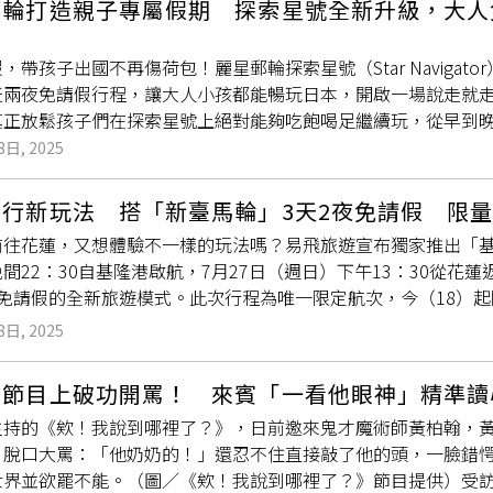
郵輪打造親子專屬假期 探索星號全新升級，大人
神秘的表示：「會唱新專輯的歌！ＹＡ！」「2025 台灣設計展－
加非洲鼓舞等，春節連假不用塞車也能輕鬆出遊，感受百貨專屬
。展區規模最大、參與人數最多，規劃跨越四個鄉鎮市的三大展區
，帶孩子出國不再傷荷包！麗星郵輪探索星號（Star Naviga
有料」的設計饗宴。 除了音樂祭，另一亮點「城區串聯活動」也
天兩夜免請假行程，讓大人小孩都能暢玩日本，開啟一場說走就走
念，集結街頭表演、現代舞蹈、馬戲表演、
魔術秀
等176場展演
真正放鬆孩子們在探索星號上絕對能夠吃飽喝足繼續玩，從早到
Vidol Youtube頻道全程雙舞台直播。
的夢幻天地。• 「小小夢想家天地」：陪玩姐姐免費陪伴，每天
8日, 2025
：孩子最愛的戶外探險與動態活動• 親子手作、
魔術秀
：七樓活
不只玩得開心，也吃得安心孩子們在探索星號上絕對能夠吃飽喝
旅行新玩法 搭「新臺馬輪」3天2夜免請假 限
有精彩且回憶無窮的夢幻天地（圖／麗星郵輪提供）。孩子們在
往花蓮，又想體驗不一樣的玩法嗎？易飛旅遊宣布獨家推出「基隆
間斷，讓孩子們一站就能擁有精彩且回憶無窮的夢幻天地（圖／麗
間22：30自基隆港啟航，7月27日（週日）下午13：30從花蓮
到底，美食、娛樂全都包探索星號集結多國料理，精緻法式饗宴
、免請假的全新旅遊模式。此次行程為唯一限定航次，今（18）
、餐餐驚喜，大人享受海上星級饗宴，孩子則可免費選擇三種不
提供）新臺馬輪經濟艙臥舖。（圖／易飛旅遊提供）這次「基隆–花
： • 「靜音派對」親子嗨玩不擾人 • 「紅毯之夜」打造孩子
8日, 2025
，艙內採用簡潔明亮的現代設計風格，改善傳統國內輪船的老舊印
都盡情釋放活力航程選擇多元 行程靈活輕鬆搭麗星郵輪推出暑假
與舟車勞頓，旅客可在船上舒適休息，一覺醒來直達花蓮；2.「車
郵輪讓孩子這個暑假免船票就能輕鬆玩日本，四人成行，吃喝玩樂
忠節目上破功開罵！ 來賓「一看他眼神」精準讀
並接受重機、機車與自行車，適合各類移動需求；3.「船上提供
島、宮古島：週五出發、不請假也能出國。• 六天五夜獨家航程
主持的《欸！我說到哪裡了？》，日前邀來鬼才魔術師黃柏翰，
航程不無聊。易飛旅遊也依旅客需求，提供團體遊、自由行，與
回憶。最懂台灣家庭的郵輪選擇：麗星夢郵輪擁有超過30年郵輪
」脫口大罵：「他奶奶的！」還忍不住直接敲了他的頭，一臉錯
。「新臺馬輪」船上設有經濟艙床位與寬敞公共空間，並規劃親
航線，航程長達8個月。探索星號以親子友善為核心，重新定義家
世界並欲罷不能。（圖／《欸！我說到哪裡了？》節目提供）受
屬活動，讓航程本身變得更加有趣。包括由天文專家陳冠榮帶領
。專為孩子設計的分齡活動 爸媽也能真正放鬆_子最愛的戶外探