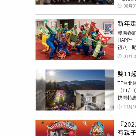
「德國商品
隊。評
08月0
鶴餐廳
更有暖
隊的服
聯誼會尊
親子同
長陳國
際提供
飛德國
新年
驗，是
Coll
民眾完
農曆春節
材，授
案，即日
攤位現
HAP
景激發
方案，只
若到勃肯
初八一
富的訓練
時間內即
了感受德
跳跳兔搭
神，提
01月1
營收納箱
追蹤「2
廣場從新
除了中
組，2人
氣眼罩
蔔，組
普及理
元，不分
－法蘭克
雙11
初三的
鑽獎」
有3天2
集於12
TF台北
主題音
財童話
的2人組
（http
（11/
「
魔術
活中的
含香料
快閃特
TOO(
等多場
排、穀
101
題樂園
11月1
學習單，
片等，相當
場迎接元
刮樂等好
團體預
料理。
台北君
年福氣
託文薈館
推出中
『20
惠，除房
咖哩、
「迷迭
有親
即可升等
充體力。