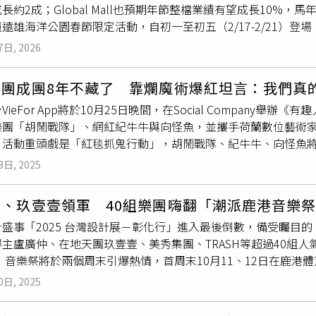
長約2成；Global Mall也預期年節整檔業績有望成長10%
系資料照）但實際攤開何女過往的紀錄顯示，何女最早自2013年
遠雄海洋公園春節限定活動，自初一至初五（2/17-2/21）
達15餘件，後續清算至少已得手30件以上，受害店家除一般商
及春節限定「吉祥物發紅包」活動，每日早上開園迎賓時段，發送
特徵為向店家消費200元內商品，並以千元大鈔支付，等店員找
7日, 2026
每日在海獅廣場，發送紅包（限量100名），陪大家一起熱鬧過
500元。據悉，何女早年間多以飲料店為主要目標對象，且多針
其人氣「美人魚實境秀」每日4場，讓遊客一次看個夠；優惠活動
人潮聚集地，2013年至2014年間至少得手5件，不法獲利約2
樂團成團8年不藏了 靠爛魔術爆紅坦言：我們真
價，都可隔日免費再入園，遊客可享有更多時間，慢慢暢玩樂園
年。但何女卻並未學乖，2015年9月再度以同樣手法向店家行騙
ieFor App將於10月25日晚間，在Social Company舉辦《
0人入園，預估今年春節假期入園人數可較去年成長約2成，整體旅遊氛圍
50日，得易科罰金，並在同年底遭撤銷緩刑。然而何女仍持續作
團「胡鬧戰隊」、網紅紀牛牛與向怪魚，並攜手荷蘭數位藝術家Lo
「馬吉福袋」買氣火熱，線上預購銷售一空。（圖／Global Mall提
處分，真正進入法院判決的少之又少，其也在2016年再度因500
。活動重頭戲是「紅毯抓鬼行動」，胡鬧戰隊、紀牛牛、向怪魚
大年初一，今年眾所矚目的「馬吉福袋」買氣火熱，線上預購已
捕，但其此次利用於早餐店消費時，偷偷將店家找的50元掉包成
傳 VieFor App 參加「萬聖紅毯競賽」，挑戰者可贏取獎
obal Mall新北中和、屏東市開館前即湧現排隊人潮。業者表
元；其疑似因再度得逞，便立即再以慣用手法向店家騙得500元現
3日, 2025
滿年輕世代的搞怪風格，他們自稱「最大的危機就是，我們真的
眷一次購入3至4個福袋，瞄準百萬名車大獎全力一搏，現場氣氛熱鬧非
得逞，監視器清楚拍下何女火速將500元抽走藏起，再向店家表
這次他們將在 VieFor 組織「抓鬼戰隊」，向信義區人類發
球Online限定「IP萌趣福袋」共推出2,500個，總價值超
其中一次，何女因多次犯案被捕，遭法官重判有期徒刑2月，得易
仲、玖壹壹領軍 40組樂團嗨翻「潮派鹿港音樂
）、向怪魚加入搞鬼行列。（圖／VieFor App提供）網紅
獎BMW百萬名車、足金駿馬擺件、愛馬仕精品包、馬爾地夫豪華
，且後續更疑似被抓出經驗，從一般連鎖店轉向路邊小吃攤下手。
計盛事「2025 台灣設計展－彰化行」進入最後倒數，備受矚目
大的腳」上街與路人「腳底板擊掌」，向怪魚則自爆去年扮成《美國殺人
括iPhone 17 Pro智慧型手機、智能按摩椅、空氣清淨機
攤下手，但店家堅持沒有找錯錢，同時怒調監視器證明，反而當場
主盧廣仲、在地天團玖壹壹、美秀集團、TRASH等超過40組
連拿真斧頭搭捷運都緊張怕被抓，荒謬又好笑。VieFor邀請
眼，商場內亦湧現聚餐與購物人潮，館內民眾絡繹不絕，加上家
次被捕，何女卻仍不改其犯案手法，去年間何女才因2度犯案被捕
 音樂祭將於兩個周末引爆熱情，首周末10月11、12日在鹿
區挑戰紅毯，在數位幻境中盡情狂歡。
能，預計年節整檔業績有望成長10%。過年期間Global Mal
第二周末則移師10月18、19日至八卦山大佛下，上演「潮派
黃金」挑戰，連續擲出最多聖杯者就能將價破萬的金元寶黃金帶回家，
0日, 2025
鹿港音樂祭」將於兩個周末引爆熱情。（圖／三立提供）擔任10
口A9、桃園A19及屏東市皆於今日至初三熱鬧登場，吸引大批民眾參與
彰化了非常期待，也透露到彰化最想吃肉圓，而被問到這次在「
初四舉行，全台同慶奪黃金；此外，初一到初六全台舉辦超過12