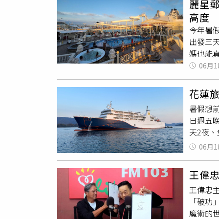
麗星
仲則簡單
舞與曼
高度
重登場
今年暑假
場「很
出發三
區為概
媽也能
立新聞網、
憶無窮
06月1
海家」
食品：
花蓮
就能擁
暑假想前
活動不
日週五晚
一票玩
天2夜
樣精彩
飛旅遊
娛樂設施
06月1
馬輪」
人小孩
去塞車
案，麗星
王偉
登船，
夜石垣
王偉忠
演，讓
創最難忘
「破功
程類型
17條
魔術的
船上專
渡假村