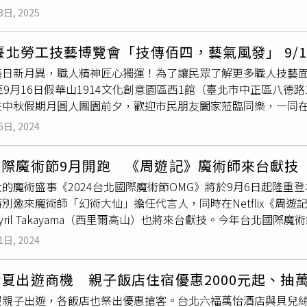
場使用主持人王偉忠所寫的書，請他隨機翻開某頁、記下角落的
海岸傳說解說；同步提供花蓮在地風味點心試吃，讓旅客搶先品
8日, 2025
造孩子的第一場盛裝派對（圖／麗星郵輪提供）。 更多關於麗星郵
柏翰僅靠「眼神交流」，連續兩次精準說出主持人王偉忠所選文
魔術師現場演出互動式
魔術秀
，讓搭船之旅不僅是交通移動，更
tardreamcruises.com 。 （圖／麗星郵輪提供。）
質疑到驚嘆，一邊笑、一邊敲著黃柏翰的頭。這位來自台大的鬼才
民獵人學校體驗」，深度感受在地文化魅力。（圖／易飛旅遊提
4臺北勞工技藝博覽會「技傳佰四，藝氣風發」 9/1
術大賽冠軍，成為當時最年輕的魔術冠軍。並代表台灣遠赴英國參加
易飛旅遊提供）若遊客選擇自由行，每人3,499元起，包含基隆
藝日新月異，職人精神匠心獨運！為了讓民眾了解更多職人技藝面
魔術城堡」與拉斯維加斯「Magic Live!」演出，更登上法
接駁巴士服務。旅客可依需求加購汽車、機車上船，也可選擇加
至9月16日假華山1914文化創意園區西1館（臺北市中正區八德路
造結合詩意的創作魔術，廣獲國際好評。王偉忠問：「為什麼一
求的旅人；團體行程則採一價全包設計，每人5,499元起，包含
在中秋假期月圓人團園前夕，歡迎市民朋友闔家蒞臨同樂，一同
從15歲一路學到現在20年，每一段表演背後都有大量的練習和
大主題玩法可選擇。包括走訪大石鼻步道、石梯坪與七星潭的「
北豐富的歷史魅力與文化底蘊。勞動局高寶華局長表示，今（20
，不是壓力。」他也分享，當年家人其實並不支持自己走魔術這
花蓮賞鯨趣」；以及由部落族人親授射箭、陷阱製作等8項技能的
6日, 2024
響應歡慶臺北建城140週年，勞工技藝流傳百世，帶領民眾體驗
商演、尾牙一路累積，直到近年站上皇家加勒比、荷美、挪威等
住宿部分提供雙人至四人房等多樣房型，適合親子、家庭與好友同
技藝的趨勢，彰顯我們對職人精神和技藝傳承的高度重視。台北
登上三大郵輪獨秀的魔術師，也讓家人從質疑轉為驕傲。而他最
嘉年華」舉行期間，旅客搭乘新臺馬輪直抵花蓮港後，亦可無縫
國際魔術節9月開跑 《周遊記》魔術師來台獻技
）本次博覽會共分為5大主題，包含14組職人靜態展區、12部
ground 南村劇場定目演出，共78場的《命運之約》系列
魔術秀
。
力。太魯閣晶英酒店邀請65歲以上資深玩家進入壯麗峽谷享受假
的魔術盛事《2024台北國際魔術節OMG》將於9月6日起隆
域的職人講座分享及20場小型勞動實作體驗等多元豐富內容；展
眾是一起參與、一起驚呼、一起笑。那種沒有距離的反應，是我最
預訂「高年級樂活住房專案」，可享每日供應至中午12點、大量
別邀來魔術師「幻術大仙」擔任代言人，同時在Netflix《周
區復刻懷舊場景、新世代勞工技藝區展現超酷現代技藝，還有世
於PLAYground 南村劇場推出全新作品《大開眼界》
魔術秀
，將
位於花蓮的太魯閣晶英酒店即日起至2025年8月31日也推出「
yril Takayama（西里爾高山）也將來台獻技。今年台北國際
氣風發，百工職人聯袂展現超高技藝及作品，場場精湛、幕幕驚
0 分、晚間7點30分，在「PLAYground南村劇場」開演，門票同
入住3天2夜、享受專車接駁與精緻餐食。平日入住山嵐客房每房19
賽、一場魔術講座，以及豐富多元的魔術道具展，為期3天共有7
強卡司，包括現任臺北喜來登大飯店食材造形藝術中心主廚黃銘
好火車票，便可在花蓮火車站享有定點定時接駁服務，由專車直
1日, 2024
邀請9位於國際大賽獲獎的魔術師進行終極對決，在《OMG》的
果雕秀，親臨現場就能感受！特邀WSC世界虹吸咖啡大賽冠軍簡
接駁住進山林，選擇山嵐客房的房客可享受館內衛斯理餐廳準備
台幣10萬元。過去，簡子製造連續舉辦了五屆台灣線上魔術大會
衝擊！還有4位翻糖蛋糕世界冠軍宋應欣、翟宇凡、鄭亞芸、吳芷
交誼廳細品輕食與紅、白酒，讓度假時光更愜意。每日下午，飯
夏出遊商機 親子飯店住宿優惠2000元起、抽
4台北國際魔術節OMG》，首次開放現場售票，整合LIVE轉播
城140週年勞工技藝流傳百世，台北市政府勞動局局長高寶華（
米花搭配紅、白酒與特製調飲，讓午後時光多一份悠然微醺的美好
假親子出遊，各飯店也祭出優惠搶客。台北六福萬怡酒店與貝兒
，令人無法抗拒的魅力。
博覽會）在4天展期裡，還有花藝大師唐靜羿、漫畫大舞台、台灣