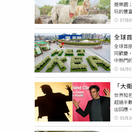
遊樂園；
顏金益
玩的豐富
彩玲、
遊商機
球彼得
07月0
料品牌「
職人講
日活力早
雅及媒
全球首
期一會的
索中尋找
全球首座
鄰近台
西1館，
同歡慶，
日起至
至官網報
中熱門的
泡姐姐氣
喜開展早鳥
Lind
帶來與眾
06月0
中店的
金的抽獎
球首座I
義大世
「大衛
加上外觀
天地」
世界知名
同時，也
住溫馨家
超過半
間分店，
受到溫
出回應
迷宮、療
惠。義大
中一名受
限量花
要2,
05月1
她電話
內親子遊
來」。
助早餐，