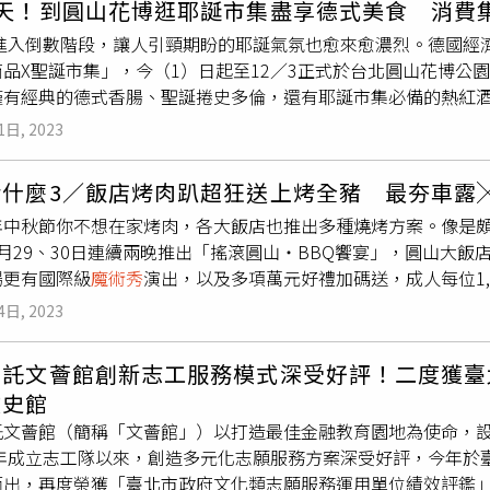
3天！到圓山花博逛耶誕市集盡享德式美食 消費
，大衛考柏菲在舞台上摸她奶，在她爸和妹妹面前表演魔術，坐
，從蹦床球池、沙坑、益智玩具、軌道車到撈魚水池等，為炎炎夏
3年進入倒數階段，讓人引頸期盼的耶誕氣氛也愈來愈濃烈。德國
柏菲對自己施魔法。據悉，這些指控都有40年之久，像卡拉跟莉
構的CITYLINK、唐吉訶德南港店及環球購物中心的百貨商圈
品X聖誕市集」，今（1）日起至12／3正式於台北圓山花博公
的律師否認所有性侵指控，大衛考柏菲「從未對任何人做出不當
子族群，入住六福萬怡暢遊全台8館貝兒絲室內樂園。（圖／台北
僅有經典的德式香腸、聖誕捲史多倫，還有耶誕市集必備的熱紅
把自由女神像變不見，曾在美國大峽谷飛行、漂浮，甚至穿越中國
的德國商品與親子同樂的趣味活動，當然也少不了與耶誕老人相
出的門票創下世界紀錄，他也是第一位在好萊塢星光大道留名的在世
1日, 2023
將有機會獲得華航台北－法蘭克福直航機票，親訪銀白世界的德
體精神虐待、性騷擾、性侵害，請打110報案再打113找社工。
如歐嬤德式美食的「鹼水扭結麵包」。（50元）天氣冷了正適合來
烤什麼3／飯店烤肉趴超狂送上烤全豬 最夯車露
430元挑款喜歡的馬克杯盛裝帶走。現場有各式啤酒攤商，如果在B
年中秋節你不想在家烤肉，各大飯店也推出多種燒烤方案。像是
獎。今年市集總共匯聚了22家德式與歐式的熱食攤商、多達15
月29、30日連續兩晚推出「搖滾圓山‧BBQ饗宴」，圓山大
包、10家德國家電、4家桌遊與生活選物攤商等，還有不少舞台
場更有國際級
魔術秀
演出，以及多項萬元好禮加碼送，成人每位1,
等，要讓大小朋友沉浸在歡樂溫馨的氛圍中。在市集中心也打造了
「搖滾圓山‧BBQ饗宴」將端出一系列特色料理，包括以原木現
樹周圍也聚集著各式德式小吃，包括經典的德式烤香腸（Bratw
4日, 2023
，迷人燻烤香氣撲鼻而來；另外還有韓式八色燒烤、濟州炸醬麵
一併享用則是最正統的吃法；此外，還有德國耶誕節家家戶戶必備的
精性飲料等無限暢飲，以及「Show Band樂團」與魔術師黃
2月常被白雪覆蓋，因此市集當然也少不了暖身飲品，即加入肉桂
信託文薈館創新志工服務模式深受好評！二度獲臺
讓賓客high翻一整夜！今年圓山主廚團隊再一次把烤爐推至「紅
hwein）；若想要來點大人版的滋味，也有升級版的熱紅酒：火鉗酒（F
文史館
供）選擇「夜探1952系列－大人系透心涼」1+1住房專案，入
，放上淋上烈酒的糖塊，並點燃糖塊，藍色的火焰使糖塊逐漸融
託文薈館（簡稱「文薈館」）以打造最佳金融教育園地為使命，
圖／圓山大飯店提供）狂歡後若還想續攤也可考慮入住圓山客房，
果汁」（Christkindles Kinder Punsch）可供兒童
6年成立志工隊以來，創造多元化志願服務方案深受好評，今年於
可選擇入住天際客房或環景套房，連續兩晚在無敵夜景客房內歡
打造耶誕造景吸引許多人拍照打卡，現場也展示RS6 Avant perfor
而出，再度榮獲「臺北市政府文化類志願服務運用單位績效評鑑
的魅力。每房12,888元起，入住即贈以圓山開創年份為名的「圓