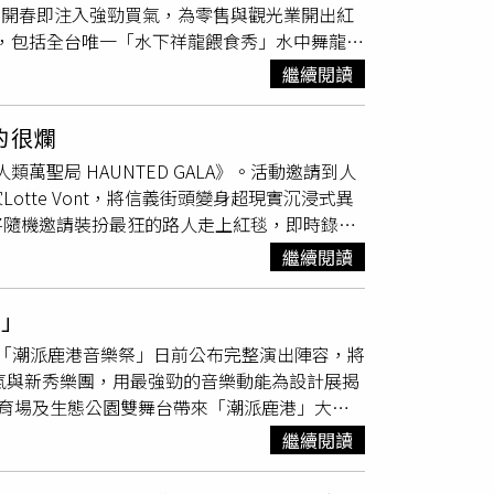
，馬年開春即注入強勁買氣，為零售與觀光業開出紅
間便開始500元的「
魔術秀
」，其單單有案紀
登場，包括全台唯一「水下祥龍餵食秀」水中舞龍表
家外，她也對連鎖店下手，且時段多挑下午離峰時
馬年限定開運紅包（限量100名）；還有，可
錢後火速將500元對摺放入口袋中，並向店員表
繼續閱讀
年！不僅如此，春節期間各表演節目皆加場演
對同一品牌，不同分店的手搖店，且多鎖定在台
也同步加碼，新春期間只要購票入園，不論票
500元，遭台北地院判刑拘役40日，得易科罰金，
的很爛
。業者今回報走春首日人潮狀況，截至中午已近
，得手500元後遭店家察覺報警，遭台北地院判
有趣人類萬聖局 HAUNTED GALA》。活動邀請到人
熱絡！Global Mall全台8店以舞龍舞獅熱
案，由於每次犯罪所得不高，就算被抓包多能換
tte Vont，將信義街頭變身超現實沉浸式異
供）Global Mall全台8店今日以舞龍舞獅熱
元魔術戲法遭判刑拘役55日。2020年，何女再
將隨機邀請裝扮最狂的路人走上紅毯，即時錄製
銷售一空，許多民眾選擇提早到現場排隊搶購，
10元，向店家表示應找50元卻找成10元，從而
金及免費特調。以「不正經的真誠」聞名的「胡鬧戰
示，新北中和顧客最早清晨就開始排隊，還有不少家
金，遭法官判處4000元罰金。然而何女也不是
繼續閱讀
很爛！」，表演曾加入「爛
魔術秀
」與「雙節棍
凡。今年Global Mall全台8店「馬吉福
示漏找500元。（圖／翻攝自臉書社團「爆怨公
起挑戰，號召大家「萬聖節搞鬼」贏獎金。網紅紀牛
過千萬元，創下歷年數量新高紀錄，其中馬吉福袋全民
科罰金，但何女卻似乎從未感到恐懼，多次下
祭」
紀牛牛與向怪魚也加入搞鬼行列，牛牛回憶曾扮成
行及北投老爺酒店住宿券，還有各分店加碼獨家
不過何女也不是每次都成功，其2023年間就曾
的「潮派鹿港音樂祭」日前公布完整演出陣容，將
魔》主角Patrick Bateman「完全沒人
等，銷售熱度更勝以往。業者表示，開春首日福袋銷售
抓包何女將500元迅速藏起，怒報警處理。儘
人氣與新秀樂團，用最強勁的音樂動能為設計展揭
所有敢鬧、敢秀的「有趣人類」於萬聖週末，一起
庭添購新衣、玩具套組等需求顯著升溫，帶動整
，遭法院判處拘役5日與30日，均得易科罰金。
港體育場及生態公園雙舞台帶來「潮派鹿港」大型
l全台8店天天舉辦各式應景活動，包括會員限定
卦山-城區音樂表演」，讓音樂與歷史文化對話。
Global Mall新北中和、南港車站、桃園
繼續閱讀
月12日壓軸演出的三金得主盧廣仲，表示自己很
；Global Mall板橋車站、新左營車站則是
潮派鹿港音樂祭」演出會有什麼特別橋段？盧廣
0場特色表演，西洋
魔術秀
、爵士樂、佛朗明哥