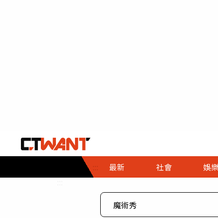
社會首頁
娛樂首頁
財經首頁
政
:::
最新
社會
娛
時事
即時
熱線
:::
直擊
大條
人物
調查
專題
３Ｃ