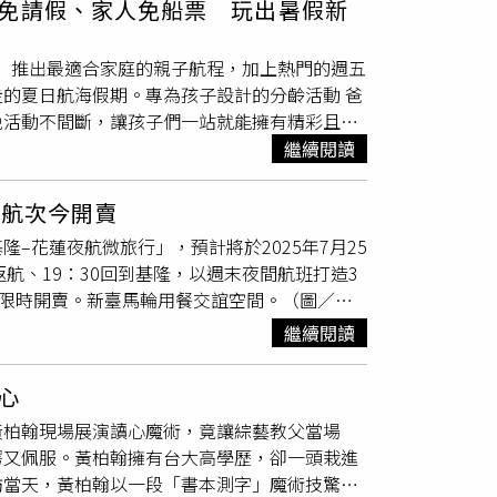
免請假、家人免船票 玩出暑假新
彰化行」將於10月10日至10月26日在彰化隆
的熱鬧年節氛圍。
、15個主題分行。邀請民眾走進彰化，感受這
tor）推出最適合家庭的親子航程，加上熱門的週五
將在三個周末登場。以彰化、鹿港各3個行動展
的夏日航海假期。專為孩子設計的分齡活動 爸
，打造最具藝術氛圍的城市街景。活動將透過三
晚活動不間斷，讓孩子們一站就能擁有精彩且回
兩小時爸媽自由時光• 「泡沫派對」、「小小航
繼續閱讀
動區老少咸宜，天天有驚喜• 免費兒童餐與嬰兒
足繼續玩，從早到晚活動不間斷，讓孩子們一站
量航次今開賣
探索星號上絕對能夠吃飽喝足繼續玩，從早到晚
–花蓮夜航微旅行」，預計將於2025年7月25
星郵輪提供）。探索星號 獨家娛樂與舌尖美食
返航、19：30回到基隆，以週末夜間航班打造3
、道地日式壽司，到豐富多元的國際自助餐，樣
起限時開賣。新臺馬輪用餐交誼空間。（圖／易
同的日本料理兒童餐。更有適合全家共樂的多樣
蓮微旅行」將搭乘2023年全新首航的「新臺
繼續閱讀
的第一場盛裝派對 • 「泡沫派對」戶外狂歡，大
象。行程最大亮點包括：1.「夜航出發」：免
三天兩夜「大人免請假、小孩免船票」優惠專
輛可登船，自駕方便」：小客車限量開放40台
住全都包，最低只要7,600元起。• 三天兩
心
導覽與表演」：搭船期間安排導覽解說與特色表
：玩遍大阪萬博、九州溫泉、韓國時尚，親子共
黃柏翰現場展演讀心魔術，竟讓綜藝教父當場
飯店住宿結合在地一日遊的「輕鬆遊」共三種行
經驗的麗星夢郵輪，2025年提供76個航次、
愕又佩服。黃柏翰擁有台大高學歷，卻一頭栽進
子與無障礙友善設施，另外易飛旅遊也安排多項
庭旅遊，不只是交通，更是全家共同生活的海上
訪當天，黃柏翰以一段「書本測字」魔術技驚四
的「海上星空神話夜語」，將於甲板進行星象導
險與動態活動（圖／麗星郵輪提供）。「紅毯之