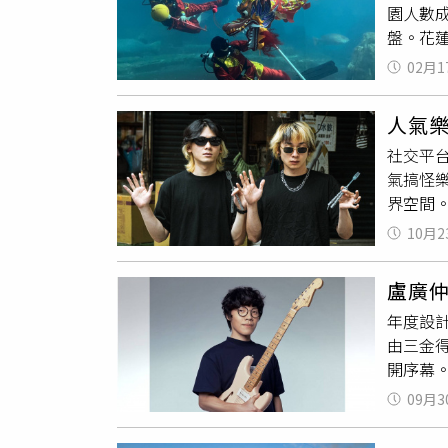
園人數成
（圖／報
盤。花蓮
錄就高
演，以
段，共同
02月1
愛海獅
示漏找
出！尤
北車站等
人氣
種或票
並緩刑2
社交平台V
3,00
處拘役
氣搞怪樂
鬧開場，
得不起訴
界空間
鬧迎接
度犯案被
畫面並上
包括Gl
騙得50
10月2
隊」充
庭攜家帶
每次都能
表演」。
袋」及環
社」）
盧廣
牛（左起
抽最大
手得逞
年度設
「一隻超
大獎，包
對小吃
由三金得
認出」，
表現亮
管曾多
開序幕。
來信義
體消費動
音樂祭；
「擲筊奪
09月3
「潮派
A8、林
久沒到
初二至