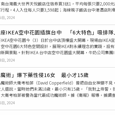
南台灣義大世界天悅飯店住宿券買3送1，平均每張只要2,00
、王賢民、捏麵達人羅紫正、3D列印智慧機器人凌成傑、樂高達
行程，4人入住每人只要3,598起；海線親子飯店台中港酒店
王至愷特技花式調酒、黃俊豪琵琶王子演奏、面試彩妝技巧、劉
。位於宜蘭的綠舞國際觀光飯店即日起至12月30日止推出「新
、陳明偉扯鈴表演、覃安興驚奇特技、甜姐兒魔幻泡泡秀…等精彩
5日, 2024
日光璽舞」推出的壽喜燒套餐或蝶舞西式晚餐、擼LALA Swe
座，邀請到空間整理收納師娜娜子、爬蟲飼育專家邱聖翔、桌遊
餐。入住與可愛爆表的園區萌寵互動餵食、換穿唯美經典浴衣/H
體公關達人王蜜穜，帶您深入了解不同領域的職涯發展和經驗分
座IKEA空中花園插旗台中 「6大特色」吸排隊
茶藝文化。入住套房或Villa房型再享虛擬高爾夫體驗。滿滿有吃
就業機會，這裡都是您交流學習的最佳場所。2024臺北勞工技藝
IKEA空中花園今（3）日於台中店頂樓盛大開幕，現場由IKE
中三井OUTLET及世界級景點高美濕地的親子友善飯店「台中港
展覽時間上午10時至下午6時（9月16日僅至下午2時），入
空中花園6大特色空間設計，展現IKEA對永續理念的實踐，設有
8月底推出「7月仲夏森活藝文節」及「8月繽紛玩味森活季」。
名參加。參展即可參加闖關遊戲及摸彩活動，共有超過4,000份
新興景點。針對IKEA 台中店空中花園盛大開幕，牛奶公司集團IK
球互動表演、夏日秘密花園永生花盅DIY、有錢花花束DIY、小
禮，趕快來參加！更多活動資訊請詳「2024勞工技藝博覽會」官網：https
ström）表示，「 IKEA在台中市中心打造一個城市綠洲，提供獨
不同的互動體驗和難忘的假期回憶。10月31日前，凡在台中港
3日, 2024
一部分，同時支持當地的生物多樣性，證明IKEA對永續發展的
活動。台中港酒店攜手「蝌蚪池塘生態旅遊_課程。Nature P
KEA空中花園。（圖／IKEA提供）生態綠化是IKEA台中店的建築
界內的義大天悅飯店也不遑多讓，館內設有適合孩童的「童趣樂
魔術」爆下藥性侵16女 最小才15歲
大範圍植栽牆，提高城市綠化與美感，並在周遭種植闊葉大喬木12
，讓孩子不用出飯店也能玩得不亦樂乎。為此，義大天悅飯店於
魔術師大衛考柏菲（David Copperfield）曾把自由女神變
設有太陽能光電板，2023年總發電量超過31萬度電，相當於一般
庭房一晚，不含早餐睡飽飽，每張只要2,688元。購買3張住宿券
數人還說，當時她們未滿18歲，最小只有15歲，「我對上帝誓
其中，台中店已在地深根11年，此次打造的空中花園具有6大特色，包
馨又舒適的星級服務。無論是與家人一起探索義大世界，還是讓
。大衛考柏菲被譽為當代最成功魔術師。據《衛報》報導，據調查
癒綠洲及戶外餐桌派對。IKEA表示，為歡慶空中花園開幕，2
天悅飯店推出「夏季旅展住宿券」，溫馨家庭房一晚，每張2,6
害女子克拉拉（化名）當時只有15歲，而她見到著名大魔術師難
朵造型氣球的歡樂大偶小丑、泡泡
魔術秀
，及歡樂氣球人的神奇
000元起。圖為天悅飯店歡樂小天地。（圖／義大天悅飯店提供）
6日, 2024
號碼，她被誘姦2年多，16歲的她收了紙條和禮物，和一隻泰迪
樂園「貝兒絲樂園」共同推出「FUN Bears親子住房專案」
卡拉說，她18歲後，大衛考柏菲是她第一個發生性關係的男人，
再提供免費加床服務，3人成行售價6,299元起，每人每晚平均只