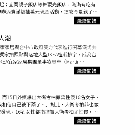
0元起；宜蘭親子飯店綠舞觀光飯店，滿滿有吃有
人大黑白、羊毛氈藝術家燕魚、美甲世界冠軍黃
則舉辦消費滿額抽萬元現金活動，搶攻今夏親子出
秀秀時尚美甲技法、何大衛冠軍
魔術秀
、藝術氣
經典假期」一泊四食住房專案，帶大家品嚐全新日
職人技藝等您來欣賞！同時我們也準備了6場
繼續閱讀
ets享受幸福擼貓下午茶、住客專屬宵夜時光及翌
設計師偉宏、造型顧問捷安、社群小編職人花上
akama文青袴暢遊日式園區、抹茶體驗感受一
享。無論您是對職業技能感興趣，或是從職涯探
人潮
有玩的豐富行程，4人入住每人只要3,598起。
博覽會9月13日至9月16日就在華山文創園區
A宜家家居與台中市政府雙方代表進行開幕儀式共
酒店」，看準暑假國內旅遊及自由行的商機，即
場完全免費，另小型勞動實作體驗名額有限，請事先
獨家拍照點與落地大型IKEA植栽排字，成為台
活動內容包括哈利小丑
魔術秀
、繪本夢之船、泡
好禮大方送給您，9月13日還有限量100份的驚
EA宜家家居集團董事凌思卓（Martin
小飯店達人、AI小小策展人體驗等，為家庭旅客
://tplabor.tw/la03gfqRe。
特的購物體驗和場所。這座空中花園不只是IKEA台
酒店館內單筆消費滿999元，即可參加抽萬元現
繼續閱讀
承諾。」開幕日湧入許多民眾排隊前往，想一睹全
ond」推出一系列活動。（圖／台中港酒店提供）
物特色，頂樓IKEA空中花園達2,134平方公尺，
花園戶外遊戲區」及室內親子休閒設施「歡樂小
9株，全店綠化的總面積逾7,000平方公尺。
線上旅展推出「夏季旅展住宿券」，全家大小入
不見，而15日外媒爆出大衛考柏菲曾性侵16名女子，
家庭900戶一個月的用電量。IKEA在台共有8
即贈送1張，平均每張只要2,000元起，就能享
，我相信自己被下藥了。」對此，大衛考柏菲也做
含Hej IKEA 植栽排字、城市花園、 綠意
寶貝們在飯內盡情放電，都歡迎手刀搶購享優
發現，16名女性都指控被大衛考柏菲性侵，其
3日前連續3週末安排一系列精彩表演，包含贈送
88元。購買3張住宿券即贈送1張，平均每張只
掩興奮。卡拉說，1991年大衛考柏菲表演完給
氣球演出。
位於南港車站四鐵共構的台北六福萬怡酒店，與室
繼續閱讀
熊以及情人節氣球，照片寫道，「2年後我會回
，入住就送貝兒絲樂園全台8館通用門票，翌日享自
儘管他的年紀大2倍多。另名受害者莉莉（化
要2,100元。其中貝兒絲樂園南港店多達25個