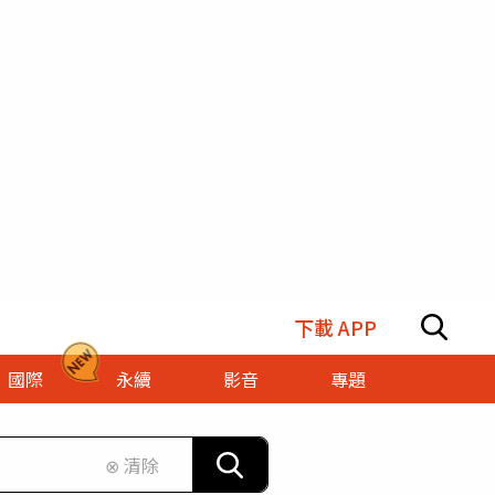
下載 APP
國際
永續
影音
專題
⊗ 清除