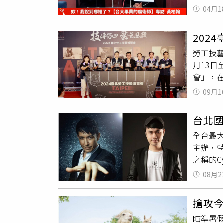
座，現
覽與東
04月1
夜」打
下，黃
排專業
www.s
偉忠從
「原住
202
TMA魔
（圖／
勞工技
好萊塢「
車站的
月13日
橋〉打
自駕需
會」，
玩。我
提供三
感受臺
是享受
豚的「
09月1
發」，
想，從
魅力。
望未來
第一位
蓮夏戀
台北
藝博覽會
PLAY
熱情活
全台最大
不同領
裡，觀
的旅人
主辦，特
工技藝
翰將再度
供）另外
之稱的C
（藝）
2 點3
兩人同行
魔術競
全臺最
只需買
08月2
賽」，
演奇幻
享專車
獎金新
的味蕾
靜謐的
搶攻今
《202
臺北建
現做爆
瞄準暑
神入化
工技藝