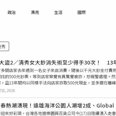
寵物
政治
漂亮
生活
國際
運勢
運動
梅酒
術秀
元大盜2／清秀女大鈔消失術至少得手30次！ 1
有多間店家去年遇到一名女子來店消費，隨後以千元大鈔支付費用
找的500元鈔票，等到店家察覺有異驚覺被詐，怒報警處理。然
，且13年間均以同樣手法向店家詐取500元現金，並多選在離
解，今年39歲的何姓女子早年長相甜美，自述大學畢業，未料卻
7日, 2026
一騙就是13年；而根據判決資料顯示，何女疑似患有多項身心疾
法人員眼中已「小有名氣」。何姓女子近期再度被依詐欺罪嫌起
春熱潮湧現！遠雄海洋公園人潮增2成、Global 
判刑拘役5日、士林地院判刑拘役30日，法官多看在店家損失金
春迎來好彩頭，台灣各地遊樂園與百貨公司今(17)日陸續湧入走
元犯罪所得，讓何女均可易科罰金。何姓女子早期多鎖定連鎖飲料