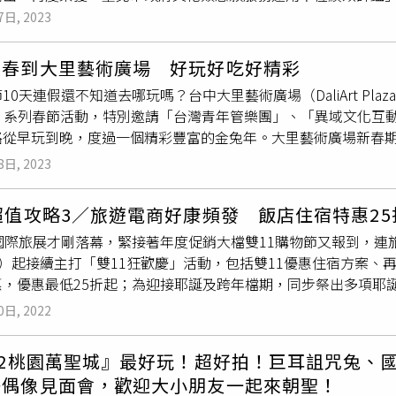
X聖誕市集」的台灣奧迪，在市集中不僅展示性能經典 Audi RS6 Avan
審肯定文薈館積極推廣金融基礎教育，志工隊成員不僅於館內服
7日, 2023
早餐每日2客、啤酒與無酒精飲料共6罐。房客還能免費使用奧林
心熱紅酒、Audi聖誕濾鏡拍照打卡獲得限量好禮等活動；總部位
務量能及品質，創新的志工服務模式成效令人驚艷。文薈館管理
榮會員的專屬禮遇。「Vantel美學車中泊」跨界聯名「wildb
樂的耶誕創意環保攤位，民眾只要至攤位打卡並完成小遊戲，將
世表示，文薈館秉持金融核心本業推廣財金素養，跳脫傳統博物
）而國內露營風氣盛行，乘著車來場野外烤肉之旅也不啻為歡度
法蘭克福的中華航空，今年也將攤位設計成薑餅屋造型，並以「
走春到大里藝術廣場 好玩好吃好精彩
國內創新型態的金融文史館。近年來更積極與各縣市政府教育單
ection旗下的「Vantel美學車中泊」，與知名烤肉品牌「路邊
成遊戲並拍照上傳，還能再從扭蛋機取得旅行社商品折價券、爆
10天連假還不知道去哪玩嗎？台中大里藝術廣場（DaliArt Pla
權給「臺北酷課雲」學習平臺，亦提供銀行參訪體驗，已成為學
起至10月31日皆可預訂，提供旅客在大自然下享受露營與美食燒烤
場加入或原本就是華夏會員的民眾，即可參加電流急急棒遊戲。市集
PY」系列春節活動，特別邀請「台灣青年管樂團」、「異域文化
志工創意，主動與文薈館合作開發出適合學生的金融教育桌遊課
需4,800元起，可享受24小時的美學車中泊露營體驗，並獲贈價
鞋攤位加入官方line或IG並玩問答遊戲即可玩扭蛋，有機會
路從早玩到晚，度過一個精彩豐富的金兔年。大里藝術廣場新春期
課程與福利機制，與志工共同成長，實踐We arefamily品牌精神。中
可準備好BBQ所有材料與設備。Vantel聯名秋季租車烤肉方
式溫馨的佳節氣氛，市集活動期間只要到德國經濟辦事處的攤位領取集點
配100根絨布紅蘿蔔，組合成可愛又吸睛的地景藝術展。（圖/Da
供豐富教育課程與福利機制與志工共同成長。（圖／中信銀行提供
8日, 2023
、韓國卡式瓦斯爐、韓國深烤煎煮鍋等配備。（圖／雲品國際提供）君
023 德國商品X聖誕市集」，在市集每消費200元即可獲得一
春第一天就準備了精彩的活動，除了特別打造「兔飛萌進」創意裝
國信託金控員工與退休同仁外，還包括金融同業的退休人士、教
份1,480元、4人份2,480元，成為BBQ懶人包新選擇。（圖／雲
、市集紀念杯等，每天皆提供不同贈品兌換，數量有限、換完為
合成可愛又吸睛的地景藝術展，讓喜歡拍照的大人小孩都可以盡
財觀念。曾獲頒「臺北市政府文化類志願服務運用團隊推展志願服
平假日享同樣價位，同時可供4人露營車宿，還可獲價值2,48
福來回機票乙張、Audi X Taylor Made高爾夫球袋、台灣英飛凌
超值攻略3／旅遊電商好康頻發 飯店住宿特惠2
「歡樂氣球秀」、「親子派對」、「恐龍大遊行」，初四的「超級
優良志工團隊獎肯定，成立至今超過46萬人次入館參觀，是親子
夜方案 ，總價只需8,800元，不分平假日享同樣價位，即可享受雙
/1～12/3，每日上午11：00到晚上21：00（週日到20：00
國際旅展才剛落幕，緊接著年度促銷大檔雙11購物節又報到，連旅
樂會」，初六的「超級泡泡秀」、「恐龍大遊行」，初七的「異
村—生活中的財商教育」特展，以繪本風格搭配Q版人物及翠綠大
烤肉箱。而在這次路邊烤肉與Vantel美學車中泊的聯名合作中
s://reurl.cc/edrqoR）。※飲酒過量，有害健康，未滿18歲請勿
10）起接續主打「雙11狂歡慶」活動，包括雙11優惠住宿方案、再贈1
秀
」、「雙人特技」，大手牽小手一起同樂，開開心心過新年。
金融議題，透過遊戲互動學習有趣的理財知識。特展假日期間則
板腱牛排、柚香法式豬小排、雞腿肉串、韓式牛肉盤、香料海鮮盤
惠，優惠最低25折起；為迎接耶誕及跨年檔期，同步祭出多項耶
兔) HAPPY」系列春節活動。圖為「歡樂氣球秀」。（圖/DaliA
親子活動，即日起至今年10月1日止免費開放參觀，展場內容以
飼牛肋串、舒肥味噌松阪豬、脆皮肥腸串、韓式牛肉盤、酒製豬
跨年演唱會煙火秀奢華二日遊，可享受圓山飯店國宴和入住五星飯
「異想新樂園」也同步推出新年限定套票，最低每區只要195元
0日, 2022
闖關成功可立即獲得特展限定小禮，還有機會參加Switch抽獎
豐富。詳情可上網（https://www.palaiscollection
旦日出，一路嗨到2023！延續旅展國旅商品熱賣熱潮，KKda
禮，還有機會得到Dyson 手持吸塵器、飛利浦空氣清淨機、
約導覽，歡迎親子及教育團體預約。「理財童話村—生活中的財
（圖／台北新板希爾頓酒店提供）另外位於台北新板希爾頓酒店2
品、台北老爺、新竹福華、桃園石門福華、亞都麗緻、高雄圓山及
滿滿。此外，將於農曆春節登場的「異想新樂園美食街」，全區規
CTBC Museum粉絲團」查詢。
秋「異國燒烤」特別企劃，召喚烤肉界「四大天王」重磅降臨，
22桃園萬聖城』最好玩！超好拍！巨耳詛咒兔、
價優惠25折起外，另可享各大飯店雙11特贈禮遇，例如高雄洲際
牛肉麵、麻辣鴨血、韓式炸雞、甜點及冷熱飲等10家超夯美食餐
香料烤羊腿」、「橙汁BBQ醬烤豬肋排」和「芥末醬烤半雞」，
子偶像見面會，歡迎大小朋友一起來朝聖！
豪華經典大床港灣海景房；台北維多麗亞酒店跨年房雙人入住三天兩夜
更多資訊可搜尋「Dali Art藝術廣場」或「異想新樂園」。