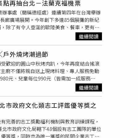
集點再抽台北－法蘭克福機票
前排的家人都看呆，多年來她一直做惡夢，夢見
日讓小朋友好好FUN電好去處，家長也能於南
經濟辦事處（簡稱德經處）連續第四年在台灣舉辦
莉當年只有15歲，真實年齡待確認。對此，大衛
滿足購物需求，FUN鬆享受夏日的親子時光。搶攻
園長廊廣場展開。今年創下多達85個展攤的新紀
行為，更不用說未成年人了。」據了解，大衛考
六福萬怡酒店提供）
酒，除了有令人垂涎的歐陸美食、餐車，更有豐
萬里長城。而大衛考柏菲拿了20次艾美獎，
魔
見歡。此外，今年也祭出消費集點兌換贈與抽獎
魔術師。《CTWANT》提醒您：若自身或旁
繼續閱讀
國耶誕市集。市集現場有不少美食攤商與德式點
杯暖呼呼的熱紅酒，可以選擇190元以紙杯
╳戶外燒烤潮過節
avaria巴伐亞0.0購買任意啤酒一箱還可玩轉
頗受歡迎的圓山中秋烤肉趴，今年再度結合搖滾
家啤酒、8家熱紅酒、6家紅白酒；以及10家甜點
飯店主廚不僅將親自送上現烤料理、專人服務免動
演出，有手作DIY、合唱團、
魔術秀
與耶誕老人
980元、兒童每位990元（皆需加一成服務
5米高的耶誕樹，搭配緞帶環繞營造出佳節氛
場炙烤的「原住民烤全豬」，聽豬肉表皮酥脆喀
urst），搭配特製的小麵包並淋上番茄醬或黃芥
繼續閱讀
、辣炒年糕、韓式開胃小菜等，再搭配冰飲、啤
聖誕捲史多倫（Stollen）與扭結麵包；德
柏翰的奇幻表演；當晚還會抽出幸運兒送出多項萬
、八角茴香、丁香、柳橙等製成的熱紅酒
北市政府文化類志工評鑑優等獎之
房子」前佔地2,000坪的花園廣場。（圖／圓山
euerzangenbowle），在傳統的熱紅酒的
住天際客房（右）還贈「圓山1952經典威士
化，增添熱紅酒的風味。此外，也有無酒精的
設有完善的志工獎勵福利機制與教育訓練課程，
「夜探1952系列－大人系透心涼」1+1住房
及年長者享用。市集有許多攤位都販售美味的德式烤香腸。
臺北市政府文化局轄下48個設有志工團隊的單位
聚賞月，還可以結伴「夜探東密道」，一同探索
mance（如圖）與Q8 e-tron車款。首度贊助
」優等獎，同時亦為唯一獲獎的民間企業志工團
山1952經典威士忌」1瓶、夜探東密道2位、松