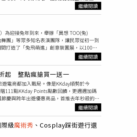
t performance與純電旗艦Q8 e-tron，
務，更前進校園及社區推廣金融教育，優化志工
繼續閱讀
匹克標準的戶外泳池、健身房等設施，體驗圓山
於德國慕尼黑的半導體公司英飛凌，也首次打造
委員會主任委員暨中國信託金融控股公司副董事
bq 路邊烤肉」推出露營燒烤方案。（圖／雲品國
可獲得限定的耶誕彩繪體驗與小禮物；此外，直
館的靜態展示方式，以珍貴館藏搭配數位互動體
中秋的另類選擇，屬於雲朗觀光集團君品
電流急急棒」遊戲介紹歐洲六大航點，只要參與
位合作，除了將金融知識主題特展轉化成課堂教
烤肉」攜手合作，推出3款期間限定的秋季租車烤肉方
米花、模型飛機、各式精美小物等贈品。在華航
za）為迎接兔年到來，舉辦「異想 TOO(兔)
習金融知識不可錯過的教育場域。多元的服務場
的獨特體驗。例如Vantel美學車中泊24小時
展示首個來台的Buddy熊雕塑（左），另外
互動舞團」等眾多知名表演團隊，讓民眾從初一到
程，提升志工隊的服務價值，中國信託則提供豐
值1,480元的「路邊烤肉」2人組烤肉箱，在短
獲得杯墊、馬克杯、襪子、官網購物金等獎品。除
間打造了「兔飛萌進」創意裝置展，以100隻
國信託文薈館實踐We are family品牌精
案可讓顧客自由運用車上的蛋捲木桌、露營椅、露
抽獎券，並在Facebook或Instagram
liArt藝術廣場)為了讓大家開心過年，大里藝術
繼續閱讀
）文薈館志工隊成員為60位背景多元的精英，
品Collection獨家銷售聯名烤肉箱宅配
點，累積滿10點即可兌換贈品，包含德國啤酒、蒸
置展，以100隻跳跳兔搭配100根絨布紅蘿
師、工程師等各領域人才，積極推廣金融知識，
品國際提供）另有30小時方案、兩車同行9,200
止。此外，完成集點還有機會獲得中華航空台北
情拍好拍滿外，從初一、初二的「兒童超跑」，
務工作評鑑」優等獎、臺北市政府「第24屆金
0元的4人組烤肉箱；若想要較長的租用時間，還
提供的Dyson Airwrap多功能造型器等大獎。市
5折起 整點瘋搶買一送一
泡泡秀」 、「泡泡遊戲體驗」，初五的「動畫
學習金融理財知識的首選。文薈館現正舉辦「理
人3天2夜的美學車中泊露營，並享價值1,480元
）舉辦，更多資訊可參官方粉絲頁
遊電商都加入戰局。像是KKday順勢於今
域文化互動舞團」、「親子派對」，到初八的
草皮背景，淺顯易懂的圖文讓民眾輕鬆了解生
，嚴選烤肉箱包含多種美味，其中2人組烤肉箱內
飲酒。
11點KKday Points點數回饋，更週週加碼
大里藝術廣場為迎接兔年到來，舉辦「異想
加碼推出理財講座、
魔術秀
、DIY及兒童戲劇導覽
與薄鹽鯖魚片；4人組烤肉箱則有香料板腱牛
誕節慶與跨年出遊優惠商品，首推去年秒殺的
rt藝術廣場)位於大里藝術廣場B2、全台最大室內主
注音、英語及中文等三種語言展示，現場備自主
燒肉、獵人土雞二節翅、香料海鮮盤與薄鹽鯖魚
店，倒數後還可選擇到宜蘭龜山島或新竹雪霸農
，同時贈送家長陪伴票、美食街商品兌換券、刮
繼續閱讀
。每週二至週五文薈館開館期間亦提供20人以上
.com/)查詢。悅市集全日自助餐廳針對中秋推出異國烤肉
y順勢推出持續整月的「雙11狂歡慶」，攜手包括
異想新樂園全區暢玩套票等好禮，就是要讓大家新
商教育」特展及文薈館相關訊息，請至「中國信
樓的「悅市集全日餐廳」，即日起至9月30日也
高雄洲際等全台超過30間星級飯店祭出雙11特
劃約268個座位，集結了火鍋、義大利麵、湯
推出有濃濃異國風的「爐烤美國肋眼牛排」、
國際級
魔術秀
、Cosplay踩街遊行還
酒店一泊二食雙人住宿9,653元起，加價11元
廳，讓大小朋友玩樂之餘也能隨時享受美食、補
每日輪番上陣，料理以原汁、原味、原肉塊的方
14,542元起，每人續住只要加價1,111