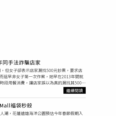
3年同手法詐騙店家
，但女子卻表示店家漏找500元鈔票，要求店
而這早非女子第一次作案，她早在2013年間就
峰時段用餐消費，讓店家誤以為真的漏找其500
從26歲因不明原因開始向店家詐騙500元，同
繼續閱讀
病，十餘年來一直在店家上演類似詐騙手法，在
訴判刑，根據相關判決紀錄顯示，何姓女子遭新
Mall福袋秒殺
額不大，且何女坦承犯罪，對部分受害店家歸還
春人潮，花蓮遠雄海洋公園預估今年春節假期入
店下手，後期逐漸轉向小吃攤等餐飲店家下手。