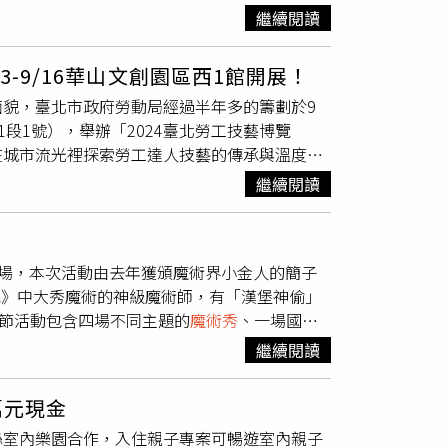
一個字，在沒有任何道具、也未事先排演的情況
嘗東部特色美食，從味蕾感受在地文化；更將安
繼續閱讀
輪2.0的諮詢或預訂，歡迎瀏覽官方網頁：
字。這段不可思議的「讀心」過程，讓主持人王
是完整旅程的一部分。參加團體行旅客可前往
魔術師，15歲開始學魔術，20歲即奪下台灣
供）到花蓮可搭乘賞鯨船出海近距離觀賞鯨豚。
3-9/16華山文創園區西1館開展！
FISM世界魔術大賽，並於24歲受邀前往美國
至花蓮來回船票、花蓮一晚住宿，以及花蓮港至火
貌，臺北市政府勞動局經過半年多的籌劃於9
國知名節目《世界超級夜總會》以徐志摩〈再別康
購花蓮當地車輛租賃，最適合偏好彈性規劃或有
1段1號），舉辦「2024臺北勞工技藝博覽
定要當魔術師？」黃柏翰坦言：「魔術真的很好
來回船票、兩晚住宿、交通接駁、導覽與餐食，並
在城市流光裡探索勞工達人技藝的傳承與溫度，
思考，最後收斂成自己的作品，這種過程對我來說
自然風光之旅」；搭乘賞鯨船出海近距離觀賞鯨
24）年勞工技藝博覽會主題「技傳佰四，藝氣風
條路，認為當工程師比較穩定。但他選擇堅持夢
「原住民獵人學校體驗」，深度感受在地文化
繼續閱讀
過去傳統技藝的傳奇，了解現代技藝的發展，展
國際郵輪上的千人劇院舉辦專場演出，成為台灣
行。此外，此次航程正逢一年一度的「2025花
市政府勞動局局長高寶華開幕致詞（圖／勞工技
有成就感的演出，卻不是來自海外，而是在
參與音樂盛事，在星空與海風相伴下享受夏日的
勞動影片欣賞、12場精彩藝動職人技藝示範、6場
黃柏翰表示：「在那個距離觀眾最近的劇場空間
期。（圖／太魯閣晶英酒店提供）年滿65歲以上
重登場，本次活動由去年獲頒魔術界小金人的簡子
區方面依時間軸特別設計3大段落，包含傳統勞
在意也最享受的事。」2025年鬼才魔術師黃柏
使用在地蔬果的早餐。（圖／太魯閣晶英酒店提
遊記》中大秀魔術的神級魔術師，有「漢堡神偷」
界冠軍級的勞工技藝展區展現各種台灣之光的意
於5月24日至6月29日，每週五、六、日的下午
高年級樂活住房專案」，針對65歲以上長者推出
魔術節活動包含四場不同主題的
魔術秀
、一場國際
奇，讓您一窺大師技藝的真實面貌。參與展覽的
步好評販售中。
,000元起，行館儷人客房27,000元起，旅客
大精彩活動。這次同時舉辦「國際魔術邀請
波，除了展示鐵雕再生廚具及鹽雕作品，大師展
送飯店，開啟一段身心放鬆的慢活假期。除了可
繼續閱讀
舞台上爭奪「最強魔術師」的頭銜，冠軍將獨得
嘉程現沖咖啡，邀您一同試飲品嘗世界冠軍咖啡
的早餐與晚餐，若是入住行館套房的人，則可在
，吸引成千上萬觀眾參與魔術交流，全新型態的
雲現場分享翻糖技法，大飽視覺藝術的饗宴！
店也會於大廳藝廊舉辦「微醺蒔光」活動，提供
萬元現金
同步進行。不論現場或是線上，都能感受到魔術出
中）邀請民眾體驗過去傳統技藝的傳奇（圖／勞
。※飲酒過量，有害健康，未滿18歲請勿飲酒
絲室內樂園合作，入住親子專案可暢遊室內親子
氣球教父何坤龍、三藝金工溫清隆、漆線工藝