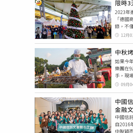
限時
名）說
遊樂區
202
大衛考
港車站共
「德國商
考柏菲
夏日親
錄，不
柏菲曾
富多元
術秀
賣
12月0
活動，
人遭受身
心，例
中秋
裝，或付
如果今
盤遊戲抽
樂團在9
與耶誕麵
手，現
相見歡
費）。
圍，耶誕
09月0
吱作響
末醬後，
酒、無酒
國的1
中國
元大獎，
（Glü
金融
大飯店提
基礎上
中國信
忌」。（
「聖誕熱
自201
專案，
台灣奧迪
中脫穎
歷史文化