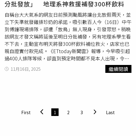
分批發放」 地理系神救援補發300杯飲料
鳳凰颱風台北市會兩架兩天失準，原定今天中午要發放雞排
卻爽約。（圖／報系資料照）台大表示，校園空間主要用途
自稱台大大氣系的網友日前預測颱風將讓台北放假兩天，並
在於教學與研究，任何可能吸引大量校內外人潮聚集的活
立下失準就發雞排珍奶的承諾，吸引數百人今（16日）中午
動，均應事前依規定向相關單位申請與審核，妥善評估對校
到傅鐘現場排隊，卻遭「放鳥」無人現身，引發眾怒。稍晚
園安全、秩序等影響。此事件未依正式程序申請，卻引發大
該網友才發文稱將延後至明日分批補發，另有地理系學生看
量人士聚集校內，不符合台大對公共空間合理使用與維護秩
不下去，主動宣布明天將發300杯飲料補位救火，店家也已
序的原則。台大不鼓勵、亦不支持此類未經核准的活動，必
親自證實付款完成。《ETtoday新聞雲》報導，今早吸引超
要時將依相關規定予以勸導或制止。台大表示，校園空間主
過400人排隊等候，卻直到預定時間都不見本人出現，令許
要用途在於教學與研究，任何可能吸引大量校內外人潮聚集
多人傻眼直呼「被放
鴿子
」。現場有從新店特地前來的民
繼續閱讀
11月16日, 2025
的活動，均應事前依規定向相關單位申請與審核，妥善評估
眾，表示早上8點半就到場，苦等三小時仍無所獲。這起風
對校園安全、秩序等影響。此事件未依正式程序申請，卻引
波起於該網友在臉書《黑特帝大》豪言預測11月12日至14
發大量人士聚集校內，不符合台大對公共空間合理使用與維
日台北至少放兩天颱風假，並立下「祭品承諾」。結果颱風
護秩序的原則。台大不鼓勵、亦不支持此類未經核准的活
假完全沒放，他也於12日發文認賠，宣布16日中午12點將
動，必要時將依相關規定予以勸導或制止。
在台大傅鐘前發放300份雞排與100杯珍奶，信心喊話「願
賭服輸」，最終等到中午12點半仍不見主辦者身影，許多人
First
1
2
3
Last
怒氣難平，批評「根本詐騙系」。事後「黑特帝大」社團出
現一則以「台大大氣系」名義發布的貼文，聲稱因雞排店無
法即時供貨，將活動延後至11月17日補發，改為四個時段