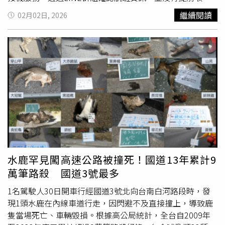
與水域，同時卻擁有國際一線城市的硬體設施。 「無論你
相當合理，不應期待一定是台灣號碼。然而，也有部分網友
費用，然而當天司機抵達機場，等待2小時卻未見人影，致
繼續閱讀
02月02日, 2026
的預算多少，普吉島都能接招。你想住一晚幾十萬台幣的頂
替旅客緩頰，認為其年紀可能與父母輩相近，對日本環境不
電旅客卻發現已被加入黑名單。從LINE對話截圖可以看
級懸崖Villa？有。你想找熱鬧喧騰的酒吧街與夜市？芭東能
熟，加上近年詐騙猖獗，面對系統警示自然提高警覺，或許
到，原PO與旅客確認完航班號碼，就將司機、旅客都邀進
讓你嗨到天亮。」王哲彥大推，無論是蜜月、家庭旅遊還是
只是判斷與應對方式不夠周延，才導致事態擴大。
同一個群組，旅客曾詢問「在哪裡上車」，原PO說明後，
企業獎勵旅遊，普吉島總能精準地滿足每一位旅客的需求。
旅客回了個「好的」就再也沒傳過訊息。日本司機曾在群組
四、靈魂與軟實力：泰式美食與微笑服務除了風景，王哲彥
中說「到達大廳見吧」，隔天也提醒「貴賓，取完行李說一
認為，泰國真正能留住人心的，是它的軟實力。 首先是美
聲」，原PO也關心「您好，您拿到行李了嗎」，均未得到
食。泰國菜講究酸、甜、苦、辣、鹹的平衡，這就像泰國這
任何回應。原PO無奈道，後續他們試圖聯繫旅客，卻發現
個國家給人的感覺：五味雜陳卻又和諧共處。你可以坐在街
對方已更換LINE及臉書帳號的照片，「在日本信譽比較重
頭的塑膠椅上，汗流浹背地吃一碗濃郁的米粉湯，那個湯頭
要，我們也是要給司機算全部費用，如果要是取消請提前告
的層次感會讓你覺得50泰銖花得比5,000泰銖還有價值；你
訴，我們都可以取消的。」貼文曝光後，網紅「四叉貓」便
也可以在「藍象」這樣的精緻餐廳，體驗米其林推薦的泰式
在底下留言，根據他查到的資訊，發現該名台灣旅客疑似在
宮廷皇室料理。 讓王哲彥笑稱，「在泰國，減肥是回台灣
高雄市經營一家便當店。對此，其他鄉民也紛紛感嘆，「感
水鹿罕見闖高速公路被撞死！國道13年累計9
以後的事，因為這裡連便利商店的熱壓吐司都好吃到讓人犯
覺上他是擔心沒趕上較為便宜的巴士，所以預定了接機當備
萬筆路殺 國道3號最多
罪！」 然而「泰式服務」才是泰國觀光能歷久不衰的關鍵
胎 」、「這位台灣人太丟臉了」、「竟然是我們高雄人，
因素。不是日本那種精準到鞠躬角度都要測量的SOP，也不
丟臉丟到國外」、「大家都打電話去訂便當，然後都不要
1名駕駛人30日開車行經國道3號北向台南白河路段時，發
是歐美那種大而化之的隨性。王哲彥認為，泰國人的服務是
拿，給他點懲罰」、「他發現自己的店名資料被查到，迅速
現1頭水鹿在內線車道行走，因閃避不及直接撞上，導致鹿
一種「柔軟」，那種柔軟來自於他們文化中對樂趣的追求，
變更了Google上的店名名稱資訊」、「我大學時期的愛
隻當場死亡、車輛毀損。根據高公局統計，全台自2009年