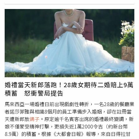
接受媒體採訪時指出，雖然無法確定發文者是否真為大氣系
學生，但該匿名貼文已對台大形象造成影響。他呼籲大眾在
網路上應理性看待匿名訊息，也建議未來發文應附上真實姓
名，以示負責。有眼尖的網友發現，這位學長其實是
YouTube頻道「雷夢遊戲頻道－檸檬愛玉」的經營者「紅
茶」，擁有1.6萬名訂閱者。被認出後，網友紛紛湧入他的
頻道詢問，他本人也在留言區現身比讚，證實發放雞排的就
是自己，迅速引來粉絲關注。不少網友在其頻道下留言表達
支持：「真男人，台大之光」、「紅茶帥爛，感謝你的雞
排」、「原來紅茶是台大之光」、「你真的是，謝謝你的大
方」、「真男人的雞排」。甚至有人直言：「送400份雞
婚禮當天新郎落跑！28歲女期待二婚賠上9萬
排，那個放
鴿子
男他會有報應的。」不少網友認出該校友就
積蓄 怒衝警局提告
是YouTube頻道「雷夢遊戲頻道－檸檬愛玉」的網紅。（圖
／翻攝YouTube／雷夢遊戲頻道－檸檬愛玉）
馬來西亞一場婚禮日前出現戲劇性轉折，一名28歲的餐廳業
者諾莎菲雅與相識8個月的員工準備步入婚姻，卻在註冊當
天遭新郎放
鴿子
。原定逾千名賓客出席的婚禮最終變調，新
娘不僅蒙受精神打擊，更損失近1萬2000令吉（約新台幣
8.9萬）的積蓄。根據《大都會日報》報導，來自日得拉甘