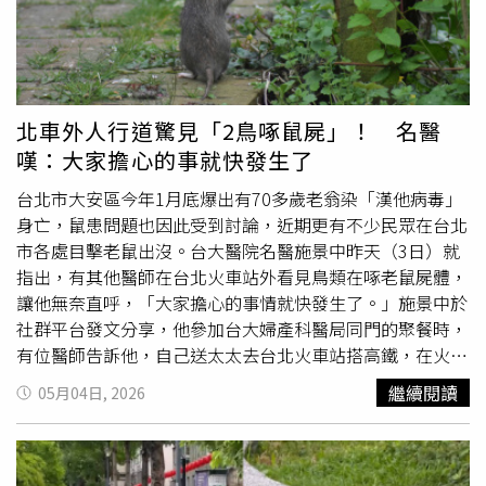
序問題，實在不光彩。話傳回在地，一名商家老闆謝姊（化
也因此，檢方已要求警方不得再對外透露更多案情內容，避
名）就爆料，整合「掮客」其實是在地前里長夫婿，快20年
免事件持續擴散，造成當事人二度傷害。由於高男至今仍未
前就老搓合地方都更，期間即使里長撒錢選舉被逮著正著鋃
主動到案，士林分局偵查隊18日已正式寄送通知書，要求他
鐺入獄，先生也不改其志繼續拚遊說。她續指，近日判決撤
在指定時間到案說明。若高男經2次書面通知後仍未現身，
銷新北市府行政處分後，掮客可得意地沾沾自喜四處炫耀，
警方將依公然猥褻罪嫌函送法辦，後續檢方也會再通知他到
北車外人行道驚見「2鳥啄鼠屍」！ 名醫
除了這波百億商機要搶回扣外，更希望立個招牌，未來廣大
案，必要時不排除核發拘票，將人拘提到案。
嘆：大家擔心的事就快發生了
中永和都更整合「三代吃到吐都行」。新北市府都更處副處
長李擇仁對此「認栽」，承認市府當初真的差在「大會實質
台北市大安區今年1月底爆出有70多歲老翁染「漢他病毒」
審查」，近日會函文就原先都更公司提報內容重開審查大
身亡，鼠患問題也因此受到討論，近期更有不少民眾在台北
會，補足程序。但李擇仁也吐槽，這間都更公司歷次審查時
市各處目擊老鼠出沒。台大醫院名醫施景中昨天（3日）就
老不在乎委員意見，連該留夠寬的人行道都不留，新北市府
指出，有其他醫師在台北火車站外看見鳥類在啄老鼠屍體，
也是限期補件被「放
鴿子
」才無奈駁回的，行政法院也未對
讓他無奈直呼，「大家擔心的事情就快發生了。」施景中於
實質駁回內容進一步糾錯，僅依照程序上不備撤銷原處分，
社群平台發文分享，他參加台大婦產科醫局同門的聚餐時，
若這次審議大會，都更公司仍是舊資訊，「那結果很明顯
有位醫師告訴他，自己送太太去台北火車站搭高鐵，在火車
了」他強調實質內容市府仍站得住腳。儘管負責整合的新北
站外圍的人行道上看到1隻死老鼠，旁邊還有2隻鳥在啄死老
繼續閱讀
05月04日, 2026
都更建築經理公司勝訴了，但董事長蔡錦宗面對CTWant去
鼠的肉，讓他忍不住直言，「看來，大家擔心的事情就快發
電詢問，卻表達不受訪並掛斷電話，絲毫不見勝訴喜悅，看
生了。」貼文曝光後，不少網友紛紛在底下留言，「我也在
來這筆百億都更到底誰是贏家，短時間還有得吵了！
台北車站外圍看過老鼠」、「我前幾天在通化街上也看到一
樣的畫面」、「屍鼠列車要上映嗎？」、「野貓野狗少了！