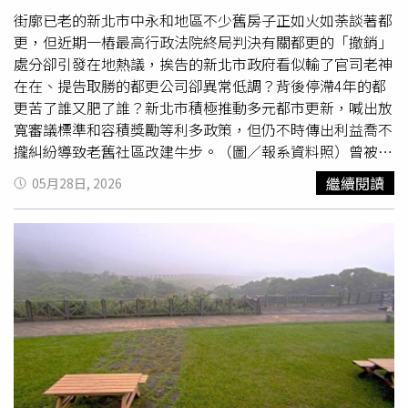
會與肝臟有關，但聽完實驗論證後覺得相當有說服力。研究
街廓已老的新北市中永和地區不少舊房子正如火如荼談著都
團隊也推測，其他鳥類或像是老鼠等哺乳動物，體內可能也
更，但近期一樁最高行政法院終局判決有關都更的「撤銷」
都具備這種與生俱來的「肝臟磁場GPS」。不過，第三方專
處分卻引發在地熱議，挨告的新北市政府看似輸了官司老神
家強調，要完全證實
鴿子
導航機制並釐清信號傳遞至大腦的
在在、提告取勝的都更公司卻異常低調？背後停滯4年的都
確切細節，仍需更多後續研究。英國獸醫病理學家斯皮羅
更苦了誰又肥了誰？新北市積極推動多元都市更新，喊出放
（Simon Spiro）與生物學家德雷克斯史密斯（Hal
寬審議標準和容積獎勵等利多政策，但仍不時傳出利益喬不
Drakesmith）在隨刊評論中指出，動物的磁覺謎題可能不
攏糾紛導致老舊社區改建牛步。（圖／報系資料照）曾被諷
只一個標準答案，
鴿子
在進行長途跋涉或尋找特定目的地
為「駁回法院」的最高行政法院5月初罕見地確定了一樁
繼續閱讀
05月28日, 2026
時，可能會切換不同的磁場感應技術，才是最安全的生存法
「民告官」獲勝的案子，原來是新北都更建築經理公司從
則。
2014年就開始在永和老宅穿梭，一路整合了永和區公所商
圈黃金2,700坪連棟老宅，有望拔地而起翻身成為4幢24層
左右的超高建築，原本老宅260戶「翻兩翻」將成了670戶
摩登大樓，房產專家直呼總銷金額上看新台幣170億元都不
為過。但都更案子來來往往到了2022年卻被新北市政府以
「錯過補正期限」退件回了原點，吞不下這口氣的都更公司
一狀把新北市政府告上了行政法院，便開始4年的訴訟路。
在地資深房仲林明賜帶CTWant直擊現場，整區一樓特別地
有不少小型汽車修護廠，各類餐飲與「永和豆漿」招牌也沒