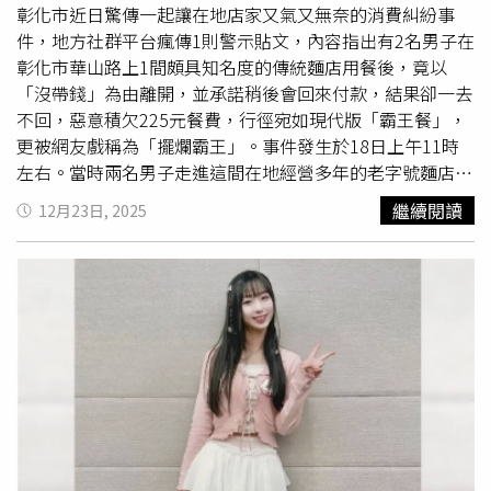
殺紀錄。（圖／高公局）狗和貓的紀錄僅次於斑鳩和
鴿子
，
彰化市近日驚傳一起讓在地店家又氣又無奈的消費糾紛事
合計約佔26％；哺乳類動物中，除了白鼻心與臺灣野兔外，
件，地方社群平台瘋傳1則警示貼文，內容指出有2名男子在
以赤腹松鼠、小型鼠類和蝙蝠紀錄較多；爬蟲類中以雨傘
彰化市華山路上1間頗具知名度的傳統麵店用餐後，竟以
節、眼鏡蛇、臭青公、鱉和斑龜較多。比較各國道調查結
「沒帶錢」為由離開，並承諾稍後會回來付款，結果卻一去
果，國道3號和國道1號由於長度關係分別位居路殺數量前
不回，惡意積欠225元餐費，行徑宛如現代版「霸王餐」，
1、2名，而國3又因鄰近淺山且周邊棲地較國道1號自然，
更被網友戲稱為「擺爛霸王」。事件發生於18日上午11時
導致路殺數量較多。以密度來看，則以國道10號的路殺密度
左右。當時兩名男子走進這間在地經營多年的老字號麵店，
最高（平均每年每公里13.8隻），其次為國道3號（6.2隻）
點了店內招牌的餛飩湯與麻醬麵，餐點上桌後，店家依照慣
繼續閱讀
12月23日, 2025
和國道1號（5.6 隻），不同國道的路殺動物組成亦有差
例前往結帳，沒想到對方卻突然表示身上沒帶錢，並再三保
異。考量保育價值、用路人安全、資料品質與改善可行性等
證會立刻回去拿錢再回來付帳。基於對顧客的信任，店家並
因素，高公局優先選擇中型哺乳動物的路殺課題進行分析改
未多加阻攔，讓兩人先行離開。這一等就是好幾天，直到事
善，統計白鼻心、臺灣野兔、鼬獾、穿山甲和石虎等中型哺
發第5天，店家始終未等到2名男子回來付清餐費，才驚覺自
乳類的國道每公里路殺數量，針對路殺密度最高的熱點里程
己恐怕遭到蓄意欺騙。店主認為對方疑似利用不實理由騙取
設定逐年改善目標，調查選擇適合作為動物通道的國道箱管
餐點，已非單純疏忽而是具有詐術意圖，因此憤而向警方報
涵、高架橋和跨越橋等結構物，參考國內外經驗和物種生態
案，正式提出詐欺告訴。轄區民族路派出所所長何政哲表
習性進行動物通道設計，並搭配於路肩和邊坡設置防護網和
示，警方接獲報案後已著手調查，並於23日上午通知兩名涉
導引網，防止動物穿越國道並導引其經由動物通道通過。高
案男子到派出所製作筆錄，不料警方與店家等到中午，2人
公局表示，第一座國道動物通道於2010年4月改善完成，接
仍未現身，再度「放
鴿子
」，讓整起事件更加離譜，雖然金
下來至2020年陸續設置了總長度超過40公里的國道路殺動
額僅225元看似不大，但對小本經營的傳統店家而言，這不