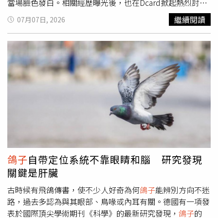
當場臉色發白。相關經歷曝光後，也在Dcard掀起熱烈討
論。根據原PO發文表示，她與丈夫結婚4年，育有一名2歲
繼續閱讀
07月07日, 2026
孩子。近半年來，丈夫經常以公司加班為由晚歸，她始終沒
有懷疑對方。直到上個月生日，夫妻原本約好一起享用大
餐，也提前將孩子託給保母照顧，不料丈夫卻臨時表示公司
有事無法赴約，讓她只能獨自過生日。她透露，當晚用餐後
滑手機時，突然想起夫妻曾開啟智慧手錶共享健身資料功
能，便查看丈夫的運動紀錄，沒想到發現丈夫當天晚間9時
左右有長達40分鐘的運動紀錄，不僅心率明顯偏高，定位位
置更顯示在一間汽車旅館。當下她沒有哭鬧，也沒有立刻質
問，而是默默將畫面截圖保存，開始記錄丈夫之後每一次聲
稱加班的時間、定位及相關數據。經過兩個月整理，她發現
丈夫共有11次以加班為由外出，其中8次定位都出現在同一
間汽車旅館。她將所有截圖、定位紀錄及時間軸整理成完整
鴿子
自帶定位系統不靠眼睛和腦 研究發現
資料夾，直到近日才選擇攤牌。她回憶，當天只是把iPad放
關鍵是肝臟
在餐桌上，打開資料夾推到丈夫面前，平靜地說了一句：
「你自己看完再說話。」原PO指出，丈夫看到整理好的證
古時候有飛鴿傳書，使不少人好奇為何
鴿子
能辨別方向不迷
據後當場臉色發白，之後每天向她下跪道歉，不斷表示自己
路，過去多認為與其眼部、鳥喙或內耳有關。德國有一項發
只是一時鬼迷心竅，希望她能再給一次機會。不過，她表
表於國際頂尖學術期刊《科學》的最新研究發現，
鴿子
的