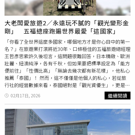
灣驚駭獻映。本片劇情描述經營靈異與超自然頻道的網紅卡
張，頻頻對著視窗低頭大喊「謝謝」的模樣，被女方笑稱簡
拉（卡拉科羅納多飾演），一心渴望自己有一天能在網路上
直像「首相道歉記者會」。之後3個月，農夫展現驚人毅
爆紅。為了追求流量與關注，她在暗戀對象安德烈斯（揚克
力，每週忍受單趟兩個半小時的車程從愛媛前往高知赴約。
大老闆愛旅遊2／永遠玩不膩的「觀光變形金
爾史蒂芬飾演）的幫助下，搬進墨西哥一棟盛傳鬧鬼的老舊
在兩人第4次約會尾聲，他在自家車內鼓起勇氣發動「告
剛」 五福總座跑遍世界最愛「這國家」
公寓當中，並邀請在網路上小有名氣的好友山姆（茱莉亞馬
白」，竟拉住女方的手大喊「快看我的LINE證明我的真
奎奧飾演）一起拍片，試圖自導自演靈異儀式與各種超自然
心！」這種過於直接且笨拙的方式一度讓女方驚嚇跳車，卻
「你看了全世界這麼多國家，哪個地方才是你心目中的第一
事件。隨著影片擴散，卡拉的頻道訂閱數暴漲，在網路上迅
也因此被他的極度誠實打動，正式開啟交往模式。求婚過程
名？」在旅遊業打滾將近30年、口條極佳的五福旅遊總經理
速竄紅。不過當人氣暴漲的同時，她的家中也開始出現難以
同樣驚喜連連，男方精心挑選了能眺望太平洋的海景飯店，
王哲彥思索許久後坦言，這問題很難回答，日本精緻、歐洲
解釋的詭異身影。即使這樣，沉迷於關注的她仍然選擇繼續
原想帥氣求婚，沒想到練習多時的誓詞卻因緊張導致腦袋一
壯麗、紐澳純淨，各有千秋，但如果要把標準設定為「能方
拍攝，渾然不覺早有邪惡力量在旁潛伏，並一步步侵蝕她的
片空白，嘴裡竟不停蹦出「鰹魚半敲燒（高知名產）」的詞
便前往」「性價比高」「無論去幾次都有新花樣」，他私心
生活。當現實與虛擬的界線模糊，她逐漸分不清究竟眼前看
彙，長達10分鐘的混亂過程讓女方苦笑像在輔導學生朗讀，
推薦「泰國」！ 然而，這不僅僅是他個人的私心，若從旅
見的，是真實還是幻象？直到她在公寓中揭開一個駭人祕
但最終仍被其誠意感動而點頭。最令全場爆笑的是，這名48
行社的經營數據來看，泰國絕對是「觀光資優生」，更是產
密，才發現自己所招來的，已經遠遠超出她的想像…。
歲才初嚐情滋味的農家長男，在求婚後還面臨人生首場「接
品線上的「變形金剛」。他用一點點專業視角，加上一點點
繼續閱讀
02月17日, 2026
吻任務」；他在節目中展示了當時精心挑選的「初吻停車
粉絲的濾鏡，帶CTWANT的讀者解構這個讓全球旅人把「他
場」照片，那如同儀式般生疏且謹慎的接吻過程，讓錄影現
鄉當故鄉」的神奇國度。ICONSIAM暹羅天地斥資超過540
場洋溢著溫馨又逗趣的氣氛。農夫的妻子婚後辭去教職，與
億泰銖打造，並將泰國最具特色的水上市場搬進購物中心
他一起經營果園。
裡，奢華裝潢相當適合拍照打卡，是曼谷必去的熱門景點。
（圖／五福旅遊提供） 一、曼谷：混亂與秩序並存的迷人