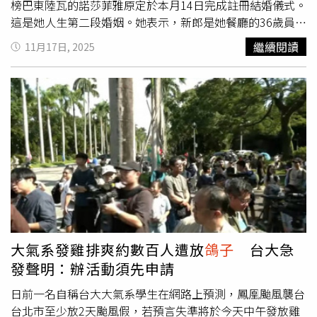
榜巴東陸瓦的諾莎菲雅原定於本月14日完成註冊結婚儀式。
這是她人生第二段婚姻。她表示，新郎是她餐廳的36歲員
工，兩人交往期間感情穩定，對方雖曾提及父親反對他們交
繼續閱讀
11月17日, 2025
往，但未曾出現異常行為。「即使他父親反對，我們仍決定
結婚。他陪我挑選婚紗，婚禮前一晚還到我家，說一切照常
進行，沒想到會變成這樣。」諾莎菲雅透露，婚禮當日上午
她透過WhatsApp聯絡對方，訊息顯示已讀卻未獲回覆，從
此音訊全無。當日逾千名親友與賓客到場，新娘穿戴整齊準
備進行儀式，但新郎始終未現身。「帳篷、禮台、餐點、伴
手禮都準備好了，親友也都到了，我卻只能待在房間裡，直
到下午才脫下新娘服。」她指出，原訂於12月13日舉行的
婚宴邀請卡早已發出，但隨著新郎失聯，只能全面取消，所
有籌備化為泡影。「我損失了近1萬2000令吉的積蓄。父母
早逝，我在家中排行最小，只能依靠兄姐協助，如今也不知
該怎麼辦。」諾莎菲雅透露，自己與前夫在8個月前離婚，
大氣系發雞排爽約數百人遭放
鴿子
台大急
育有一名5歲女兒，如今面對再次情感創傷，感到深受打擊
發聲明：辦活動須先申請
與羞辱。她坦言感到受騙，已就此事件前往古邦巴素警局報
案，並諮詢律師準備採取法律行動。
日前一名自稱台大大氣系學生在網路上預測，鳳凰颱風襲台
台北市至少放2天颱風假，若預言失準將於今天中午發放雞