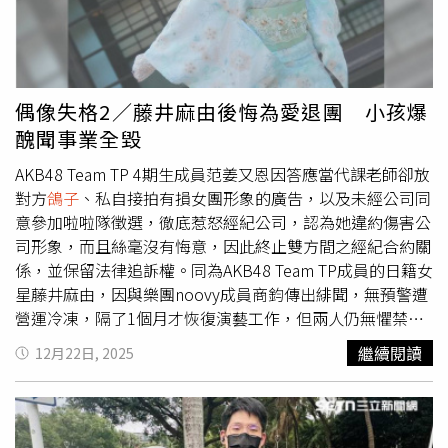
前先給車馬費。有網友爆料范姜又恩答應當代課老師，卻放
學生
鴿子
。（圖／翻攝自好言娛樂臉書）在放
鴿子
之前，范
姜又恩還不忘索要車馬費。（圖／翻攝自范姜又恩IG）沒想
到代課當日，范姜又恩沒有出現，讓學生們在教室乾等，老
師詢問她究竟到哪裡，她只丟下一句「很抱歉我忘記了」就
偶像失格2／藤井麻由後悔為愛退團 小孩爆
人間蒸發，從文中的線索看起來，這堂課的學生應該都是國
醜聞事業全毀
小生，讓一群小朋友自己待在教室是很危險的事情，最後這
位老師只能獨自面對學生、家長與學校的怒火，讓老師無奈
AKB48 Team TP 4期生成員范姜又恩因答應當代課老師卻放
說：「該要負責任的還是要負責吧……不然就不要出來教
對方
鴿子
、私自接拍有損女團形象的廣告，以及未經公司同
課……」。范姜又恩曾接拍延緩男性射精的產品，嚴重影響
意參加啦啦隊徵選，徹底惹怒經紀公司，認為她違約傷害公
女團形象。（圖／翻攝自臉書）其實這已經不是范姜又恩第
司形象，而且絲毫沒有悔意，因此終止雙方間之經紀合約關
一次惹出麻煩，去年她就因違反規定被停權一年，雖然沒有
係，並保留法律追訴權。同為AKB48 Team TP成員的日籍女
明說是因為什麼事情被停權，但也讓外界對她觀感不佳，今
星藤井麻由，因與樂團noovy成員商鈞傳出緋聞，無預警遭
年10月的公演她才宣布回歸，結果立刻又出事。而范姜又恩
營運冷凍，隔了1個月才恢復演藝工作，但兩人仍無懼禁愛
曾接拍延緩男性射精的產品，這與偶像女團的形象嚴重不
令，被時報周刊CTWANT直擊商鈞直搗女方香閨，還在摩托
繼續閱讀
12月22日, 2025
符，應該就是聲明中提到未經同意接下影響公司形象的工
車上演前胸貼後背的戲碼。事後麻由因「違反成員必須遵守
作。未經公司同意，范姜又恩參與啦啦隊徵選。（圖／翻攝
之行為條例」退團，而她也在受訪時坦言，為愛退團是她生
自小龍女徵選會官網）范姜又恩也參加過小龍女與電豹女的
命中相當後悔的一件事。小孩因性醜聞中斷正要起飛的演藝
啦啦隊徵選，但都沒有經過經紀公司的同意，嚴重違反了合
事業。（圖／翻攝自小孩IG）「小孩」何世華參加選秀節目