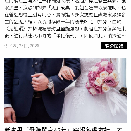
醒，民眾若接觸或飼養禽類，應選擇經檢疫合格來源，並保
紅的網紅主角入住一棟鬧鬼大樓，透過拍攝造假靈異影片獲
持環境通風乾燥，清理排泄物時應使用消毒劑。同時建議佩
取流量，沒想到卻弄「鬼」成真。劇組在選擇取景地時，也
戴口罩與手套，作業後確實清潔雙手。若出現高燒、劇烈頭
在營造恐懼上別有用心，實際進入多次燒毀且謀殺案頻頻發
痛、乾咳等類似流感但更嚴重症狀，應立即就醫，並主動告
生的猛鬼大樓，以及封存數十年的廢棄凶宅中拍攝。由於
知接觸史，以利醫師及早診斷與治療。
《鬼追蹤》拍攝現場惡劣且靈能強烈，劇組在拍攝前與結束
後，進行共達八小時的「淨化儀式」，即使如此，拍攝過程
仍然靈異事件頻傳，女主角卡拉科羅納多就多次身體不適。
繼續閱讀
02月25日, 2026
《鬼追蹤》取材墨西哥鬧鬼建築傳說，劇組實際進入猛鬼大
樓與廢棄凶宅拍攝。（圖／采昌提供）《鬼追蹤》拍攝現場
不僅有老舊家具與玩偶，更有動物屍體與巫術獻祭痕跡，甚
至還有一面滿是釘子的詭異牆壁，這些都激發了身兼導演與
編劇的希蜜娜加西亞萊庫納的創作靈感，將毛骨悚然的畫面
與遺留物加入片中。此外，全片也有多場透過第一人稱視角
探索鬧鬼大樓的拍攝手法，都將打造出極致恐懼的沉浸式戲
院體驗。《鬼追蹤》劇組拍攝前後，進行八小時淨化儀式，
依然壓不住靈異事件。（圖／采昌提供）女主角卡拉科羅納
多（Karla Coronado）分享拍片過程：「我們看到了許多與
巫術、儀式相關的物品，還有
鴿子
與老鼠的屍體，幾乎連場
景氛圍本身都已經存在。而且拍完後我才得知，片中我拿著
老實男「母胎單身48年」突報名婚友社 才