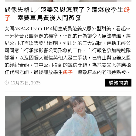
物防護網，由既有結構物改善而成的動物通道則有跨越式3
僅是金錢損失，更是對信任的嚴重打擊，店主無奈表示，這
偶像失格1／范姜又恩怎麼了？遭爆放學生
鴿
座和穿越式14座。各處改善措施成效評估結果均顯示目標物
次事件讓他深刻體會「好心未必有好報」，也迫使店家調整
子
索要車馬費後人間蒸發
種的路殺率大幅下降，且使用動物通道穿越國道頻率也穩定
經營方式，現在只要餐點一上桌，就會立刻向客人收費，以
增加。比較各國道調查結果，國道3號和國道1號由於長度關
防類似情況再次發生。警方也提醒，惡意白吃並非小事，若
女團AKB48 Team TP 4期生成員范姜又恩外型甜美，看起來
係分別位居路殺數量前1、2名。（圖／高公局）
涉及詐術恐已觸犯刑法，呼籲民眾切勿心存僥倖，同時也建
十分符合女團偶像的標準，但她的行為卻令人無法恭維，經
議商家提高警覺，必要時採取先收費機制，保障自身權益。
紀公司好言娛樂發出聲明，列出她的三大罪狀，包括未經公
司同意自行承接影響公司形象的工作、自行報名參加啦啦隊
徵選，以及因個人誠信與他人發生爭執，已終止與范姜又恩
的經紀合約。其中公司提到的誠信問題，為范姜又恩答應擔
任代課老師，最後卻放學生
鴿子
，導致原本的老師差點被咎
責，不負責的態度令人傻眼。范姜又恩在官網的介紹已被刪
繼續閱讀
12月22日, 2025
除。（圖／翻攝自AKB48 Team TP官網）目前AKB48 Team
TP的官網已將范姜又恩的介紹下架，但在原本的介紹中，
范姜又恩提到自己對跳舞很有熱情，希望成為「超級舞
者」，並說有教舞的經驗。日前有一位老師在Threads上發
文，稱自己要找代課老師，與范姜又恩談過後，覺得她是適
合的人選，雙方談攏之後，范姜又恩以到學校距離太遠為
由，索要100元的車馬費，老師也答應了她的要求，在上課