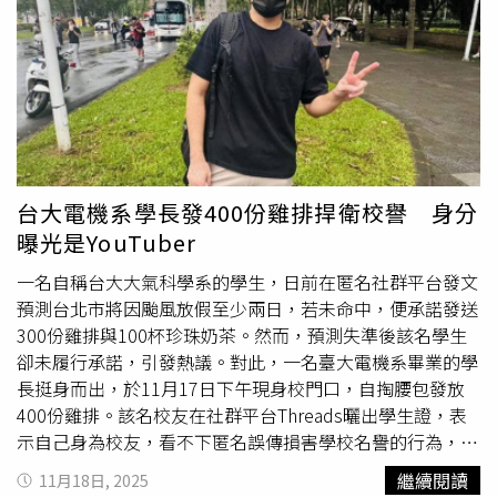
約內容，因此經紀公司忍無可忍，直接與范姜又恩切割關
《原子少年》，在節目中展現超強舞技，獲得不少粉絲喜
係，並說：「本公司就該藝人多次違反經紀合約義務之情
愛，節目結束後並與其他四位天王星成員一同組團出道，卻
事，已多次給予機會及勸導改正，惟該藝人未見悔意，違約
爆出性侵未成年少女的醜聞，雖然小孩稱雙方是交往中的合
行為迄未停止，並持續造成本公司商譽受損及財產損害。爰
意親密關係，但女方家長報警提告，小孩也宣布從天王星退
此，本公司依據雙方所簽訂之經紀合約及相關法律規定，自
團，並暫停演藝事業。最終小孩被新北地檢署依強制猥褻罪
即日起終止雙方間之經紀合約關係，並保留法律追訴權。」
判處6個月徒刑，得易科罰金。菖蒲真凜被抓包重大契約違
經紀公司對范姜又恩的行為忍無可忍。（圖／翻攝自好言娛
規而退團。（圖／翻攝自菖蒲真凜IG）日本女團NMB48是
樂臉書）
AKB48的姐妹團，其中一位人氣成員菖蒲真凜在2021年突
台大電機系學長發400份雞排捍衛校譽 身分
然宣布退出團體活動，原因是「重大契約違規」，她也道歉
曝光是YouTuber
說：「我說出那些醜惡的話被曝光，是我自己的行為招來的
結果，我深深反省了。」雖然沒有公開詳細違規原因，但有
一名自稱台大大氣科學系的學生，日前在匿名社群平台發文
網友挖出她的私人IG，不僅貼出與男友的私密對話、私下追
預測台北市將因颱風放假至少兩日，若未命中，便承諾發送
星傑尼斯偶像，還截圖嘲笑同團成員，乖巧甜美形象全毀。
300份雞排與100杯珍珠奶茶。然而，預測失準後該名學生
卻未履行承諾，引發熱議。對此，一名臺大電機系畢業的學
長挺身而出，於11月17日下午現身校門口，自掏腰包發放
400份雞排。該名校友在社群平台Threads曬出學生證，表
示自己身為校友，看不下匿名誤傳損害學校名譽的行為，因
此決定代為履行承諾。他強調：「這雞排錢學長先幫你墊
繼續閱讀
11月18日, 2025
了，台大的尊嚴遠遠不只這四百份雞排。」這位電機系學長