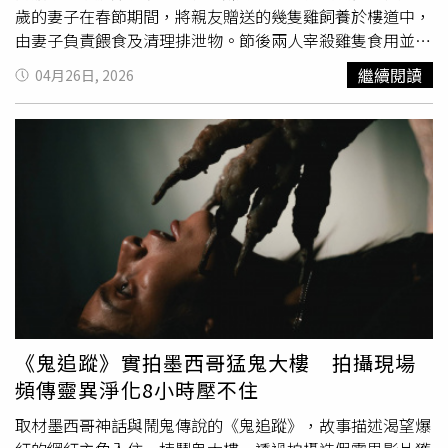
車場、電梯、公共逃生梯，會不會鑽入我家，嚇死人了」。
歲的妻子在春節期間，將親友贈送的幾隻雞飼養於樓道中，
另外，還有網友發文分享，家裡住在中山區，媽媽在睡覺時
由妻子負責餵食及清理排泄物。節後兩人宰殺雞隻食用並進
被老鼠咬到肚子和手，喊話政府趕緊處理老鼠問題。許多鄉
行處理。不料數日後，妻子突發高燒，體溫高達39度，起初
繼續閱讀
04月26日, 2026
民也直呼，「我朋友住信義區，他剛出生沒多久的小孩枕頭
被誤認為一般感冒，但用藥後未見改善，反而出現咳嗽、呼
上有老鼠走來走去」、「我家也住中山區，住四樓還被老鼠
吸急促等症狀，隨即送醫。病情迅速惡化後，妻子被轉入桂
咬破紗窗跑進來吃東西」、「大安區忠孝東路三段，鼠鼠們
林醫科大學第二附屬醫院重症醫學科治療。醫療團隊指出，
在夜間狂歡」、「姪子在國小校園裡有為數不少被老鼠咬破
患者出現嚴重呼吸困難與低血氧，經呼吸器支持及俯臥治療
的東西，而且還是大安區的明星小學」、「我家在信義區1
仍未改善，血氧指數持續低於危險標準，最終緊急啟用
樓，老鼠從窗戶掉進來，超扯」。也有人說，「之前會去大
ECMO搶救。醫師透過胸部電腦斷層影像及臨床判斷，懷疑
安森林公園散步，看到兩次老鼠，就再也不去了；去永康街
為鸚鵡熱衣原體感染，經進一步檢測後證實，且合併細菌與
吃晚餐也在永康公園看到好幾次老鼠；在信義路二段，豪宅
真菌感染，增加治療難度。就在妻子住院第三天，劉先生也
前面也看過老鼠在走！我每次都寫信到市府信箱，每次都回
因類似症狀入院，檢測結果同樣為鸚鵡熱衣原體感染並合併
覆說已處理，結果根本沒有改進啊」、「我家十來樓喔，一
真菌感染。所幸其病情較輕，經23天治療後順利轉出ICU；
樣（有老鼠）」、「這裡萬華區，我家窗戶也被咬了個洞，
妻子則使用ECMO長達9天，歷經40天治療才脫離重症。醫
現在食物都要額外找鐵罐放或是塞房間跟冰箱，晚上還會聽
院專家指出，鸚鵡熱衣原體廣泛存在於各類禽鳥，包括雞、
《鬼追蹤》實拍墨西哥猛鬼大樓 拍攝現場
到他們在客廳跑跳的聲音，台北人真的要氣死，我家還4樓
鴨、鵝及
鴿子
等，且多數為無症狀帶原，卻具有高度傳染風
頻傳靈異淨化8小時壓不住
耶」、「中山區錦州公園每天都有人在公園吃東西照三餐
險。病原體可透過糞便或分泌物形成氣溶膠，經呼吸道傳播
吃，吃完了都不會收，難怪老鼠這麼多，檢舉也沒有用」。
給人類，特別是在密閉或通風不良環境中更易感染。專家提
取材墨西哥神話與鬧鬼傳說的《鬼追蹤》，故事描述渴望爆