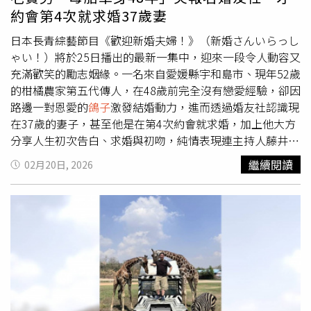
的娃娃，原本是屬於一名多年前在那棟大樓裡精神崩潰到自
約會第4次就求婚37歲妻
殺的女性。」由於《鬼追蹤》拍攝現場惡劣且靈能強烈，劇
組在拍攝前與結束後，進行共達八小時的「淨化儀式」，甚
日本長青綜藝節目《歡迎新婚夫婦！》（新婚さんいらっし
至連當地居民都特地為他們祈福。為了保障全劇組安全，劇
ゃい！）將於25日播出的最新一集中，迎來一段令人動容又
組也下令拍攝期間不可以單獨行動，以及拍攝不能超過晚上
充滿歡笑的勵志姻緣。一名來自愛媛縣宇和島市、現年52歲
九點的規定。即使如此，拍攝過程仍然靈異事件頻傳，女主
的柑橘農家第五代傳人，在48歲前完全沒有戀愛經驗，卻因
角卡拉科羅納多便多次身體不適，她回憶：「有一場戲，我
路邊一對恩愛的
鴿子
激發結婚動力，進而透過婚友社認識現
不小心念出邪靈的名字，那瞬間有兩幅畫砸了下來，沒有人
在37歲的妻子，甚至他是在第4次約會就求婚，加上他大方
敢動，只能繼續演下去。」墨西哥新生代男星揚克爾史蒂芬
分享人生初次告白、求婚與初吻，純情表現連主持人藤井隆
（Yankel Stevan）也曾數度感受到靈異能量：「某天，我
驚訝到多次「摔椅」大笑。綜合日媒報導，這位52歲老實農
繼續閱讀
02月20日, 2026
被允許去場勘，那時我真的感覺有人跟著我，黑暗又沉重。
夫在宇和島經營百年果樹園，管理著約3公頃、種植多達
我還看到一張靈異照片，我也很想說是假的，但完全不是，
3500棵柑橘樹的家族事業。不過農夫因性格內向，長期深
因為隔天我去找拍這張照片的保全聊天，結果他告訴我，他
居山林工作，甚至連跟女性對視都會害羞，從小到大維持單
們看見了一個小男孩，而那裡曾涉及一樁兒童悲劇。事發隔
身狀態；直到農夫48歲那年，他開小貨車巡視果園時，偶然
天，我親自去現場查看，以那個狹小空間來看，不可能有人
見到兩隻
鴿子
在路中央依偎嬉戲，對比下深感孤單，於是下
能站在那裡！」就連工作人員也深受干擾，曾經被困在電梯
定決心報名婚友社。當時農夫在個人檔案上的照片因神似前
中數個小時，全員都冒著危險拍攝，但也因此讓電影的驚悚
首相岸田文雄且神情嚴肅，一度讓擔任英語教師的妻子覺得
真實感提升至最高點。這部以造假靈異影像，驚悚穿插真實
像在看國會議員，但雙方卻因「海外自助旅行」的共通興趣
邪靈顯現的恐懼新作《鬼追蹤》，即將在明天（26日）於台
意外擦出火花。兩人第一次見面是透過視訊，農夫因過於緊