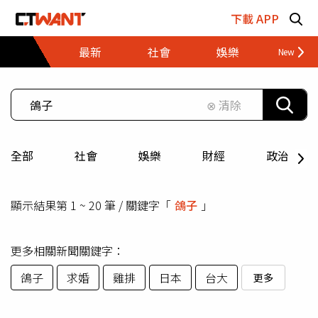
跳至主要內容區塊
下載 APP
最新
社會
娛樂
財經
⊗ 清除
全部
社會
娛樂
財經
政治
顯示結果第 1 ~ 20 筆 / 關鍵字「
鴿子
」
更多相關新聞關鍵字：
鴿子
求婚
雞排
日本
台大
更多