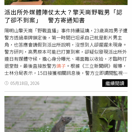
少，只是街道狹窄動不動就走入「無尾巷」五里霧中，確實
需要在地行家帶路。林明賜直言這塊地太精華了，因為在寸
派出所外媒體陣仗太大？擎天崗野戰男「認
土寸金的永和區要找到2,700坪還4面臨路的大面積都更是好
了卻不到案」 警方寄通知書
不容易，何況這裡走路10分鐘到達捷運頂溪站一站進台北
市，騎機車或公車永福橋、福和橋5分鐘到北市公館、10分
陽明山擎天崗「野戰直播」事件持續延燒，23歲高姓男子遭
鐘到敦南商圈是四通八達。新北永和資深房仲林明賜（圖）
警方透過車牌鎖定後，第一時間已坦承自己就是影片男主
介紹位在永和區公所商圈的這處都更單元，鄰近明星國中、
角，也答應會請假到派出所說明，沒想到人卻遲遲未現身。
騎車10分鐘到北市，地點之好難怪廠商願意耗個10年耐
警方研判，高男原本可能已打算到案，卻疑似發現派出所外
心，就是希望成功都更立個名號。（圖／方萬民攝）林明賜
連日有媒體守候，擔心身分曝光、場面難以收拾，才臨時打
續指中永和「文教區」美名就是這裡撐起的，這塊方正基地
退堂鼓，最後直接放警方
鴿子
。根據《三立新聞網》報導，
可是緊貼貴族小學私立育才國小，附近市立網溪國小、永和
士林分局表示，15日接獲相關訊息後，警方立即調閱監視器
國中與福和國中雙明星學區更是添了書卷味，一隅福和路
追查，並透過車牌資料鎖定23歲高姓男子。警方致電詢問
繼續閱讀
05月18日, 2026
「補教一條街」也神助攻，另外還有樂華夜市、河濱公園等
時，高男當下坦承自己是事件中的男主角，並表示會向公司
完整機能，一旁醫療小從各種診所大到耕莘醫院也都走路就
請假，再自行前往派出所接受詢問。不過，高男承諾後卻遲
到，難怪開發商「軟磨硬泡」10幾年也在所不惜。如今4年
遲沒有出現。警方指出，事件曝光後，派出所外連續兩天都
訴訟被最高行政法院終局確認撤銷新北市府「退件處分」，
有媒體守候，因此不排除高男當天曾到派出所附近，但看到
最高行認證新北市府都發處怎麼只以「大會報告」逕自撤銷
媒體陣仗後心生畏懼，才臨時決定不進入派出所，導致原本
處分，應該加個「大會審議」實質審議內容，才能進一步決
約好的應訊行程落空。據了解，檢方目前認定，高男與女友
定撤銷與否啊！也因此讓新北市府得了個「法院認證」的程
除了涉及公然猥褻案件，也是性影像外流事件中的被害人。