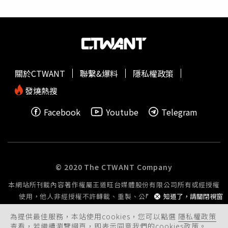
分批領取，每時段限量50份。現場將發號碼牌並登記學生證
號碼，防止重複領取，還加碼抽出三人送台大圖書館自選書
籍。而地理系學生也在社團發文力挺補位，宣布明天（17
日）中午12點在「丘森茶室 北車微風店」免費發放300杯飲
料，先到先領，更強調「學長已經付款完成」。對此，丘森
茶室也在貼文下方留言證實：「是真的！地理系學號b92學
關於CTWANT
聯繫&爆料
隱私權政策
長已付清。」以下為「黑特帝大」社團出現一則以「台大大
氣系」名義發布的貼文公告：● 地點：台灣大學傅鐘● 時
發燒熱搜
間：11月17日共四個時段（12:00、14:00、16:00、
Facebook
Youtube
Telegram
18:00）● 領取方式：現場發放號碼牌，憑學生證號登記，
防止重複領取● 領取者需協助打卡分享，並將從貼文中抽
出三名幸運者，贈送台大圖書館自選書籍一本，每時段限量
50份雞排和飲料，共200份
© 2020 The CTWANT Company
本網站所刊載內容著作權屬王道旺台媒體股份有限公司所有或經授權
使用，他人非經授權不許轉載、重製、公開播送或公開傳輸。
知道了，請關閉視窗
為提供最佳服務，本站使用cookies，您可以點選
隱私權政策
查看，若繼續瀏覽網頁，即表示同意我們的cookies政策。