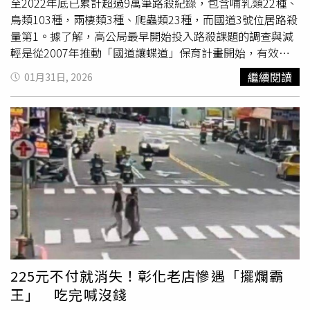
「你會發現，泰國服務人員笑容，多半是發自內心的，這種
店，常翹早上課去吃，沒想到會發生這種事」、「自己做生
至2022年底已累計超過9萬筆路殺紀錄，包含哺乳類22種、
強大的軟實力，是我們旅遊業者最堅強的後盾，因為它大幅
意卻放人
鴿子
」、「我是建議老闆趕緊出面，道歉賠錢，不
鳥類103種，兩棲類3種、爬蟲類23種，而國道3號位居路殺
降低了客訴率，提升了旅客的回購率。」 王哲彥表示，從
然怕是連生意都做不下去」。
量第1。據了解，高公局最早開始投入路殺課題的調查與減
泰北清邁的古樸寧靜、南部普吉島的蔚藍熱情，到曼谷市區
輕是從2007年推動「國道讓蝶道」保育計畫開始，有效改
的現代奢華，是3個截然不同的畫面，竟然都存在於同一個
善紫斑蝶路殺情形，亦獲得國內外媒體的報導和讚譽。以標
繼續閱讀
01月31日, 2026
國家，這就是泰國最厲害的地方──「包容性與多樣性」。
準方法有系統的進行路殺資料收集是減輕路殺事件的第一
且旅客的預算如果是台幣2萬元，足以玩得非常開心；如果
步，分析路殺事件的物種、熱點和時空變化，可決定減輕改
預算拉到20萬元，它能給予的奢華體驗甚至超越歐洲。 但
善的優先順序，了解路殺原因研擬對策，並進行改善成效評
不管怎麼選，泰國永遠會張開雙手，笑著對你說「撒哇滴
估。國道的路殺調查是由工程司、路容清潔維護和事故處理
咖」。這就是為什麼，王哲彥無論去過多少地方，給自己的
人員共同執行，調查人員在每天執行例行工作時，一併調查
下一張機票，常常還是將目的地訂往泰國，這個令他心馳神
國道上的動物屍體。除了例行性調查外，當用路人發現動物
往的微笑國度。
屍體時亦可撥打1968專線通報，會有專人到場處理。國道
生態資料庫自2009年至2022年底已累計超過9萬筆路殺紀
錄，包含哺乳類22種、鳥類103種，兩棲類3種、爬蟲類23
種。國道路殺脊椎動物種類組成以中小型鳥類數量最多，其
中以斑鳩（至少包括珠頸斑鳩、紅鳩、金背鳩、翠翼鳩和綠
鳩等）、野鴿、麻雀、白尾八哥（含八哥和家八哥）和白頭
225元不付就消失！彰化老店慘遇「擺爛霸
翁等5類鳥的數量最多，合計佔全部路殺數量的46％。根據
王」 吃完喊沒錢
高公局統計，全台自2009年至2022年底已累計超過9萬筆路