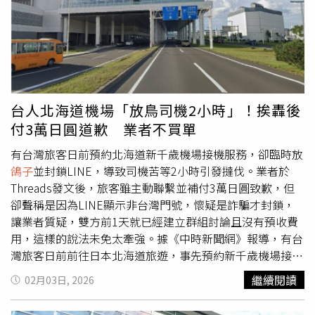
怪獸曼谷是一個充滿矛盾的城市，而這正是它的魅力所在，
你可以在素坤逸路看到與東京表參道無異的高級百貨與摩天
大樓；轉進巷弄裡，卻又是電線纏繞、商家正在賣泰式炒河
粉或香蕉煎餅的庶民景象。這種「亂中有序」的生存哲學，
其實就是泰國生命力的縮影。 他分享，這幾年曼谷最讓他
驚豔的是「百貨商場」的進化，泰國人真的把「逛街」這件
事，提升到了國家級景點的藝術層次。其中的巔峰之作，絕
台人北海道機場「放鳥司機2小時」！挨轟後
對是昭披耶河畔的ICONSIAM（暹羅天地）。 「你有看過誰
付3萬日圓道歉 業者不買單
把整個『水上市場』搬進室內冷氣房的嗎？ICONSIAM做到
了！」他常跟客人說，不要把它當成百貨公司，要把它當成
有台灣旅客日前預約北海道新千歲機場接機服務，卻臨時放
一個景點來逛，ICONSIAM集結了泰國各地特色美食，還有
鴿子
並封鎖LINE，導致司機苦等2小時引發撻伐。業者於
人工河道，不用頂著35度的高溫去郊區擠水上市場，在這裡
Threads發文後，旅客雖主動聯繫並補付3萬日圓致歉，但
就能優雅地吃到最道地的船麵，這對遊客來說簡直是無比幸
卻聲稱是因為LINE顯示非台灣門號，懷疑是詐騙才封鎖，
福的體驗。 而樓上則是世界一線精品的旗艦店，站在戶外
讓業者質疑，雙方前1天就已經建立群組討論且沒有預收費
露台看著對岸夕陽與穿梭的船隻，那種繁華感會讓你深刻體
用，這樣的說法未免太牽強。據《中時新聞網》報導，有台
會到：「曼谷，真的是一座世界級的國際大都會！」泰國清
灣旅客日前前往日本北海道旅遊，事先預約新千歲機場接機
邁「巨樹咖啡廳」建在一棵古老的大樹旁邊，可一邊喝咖
服務，卻在抵達當天臨時爽約，甚至封鎖聯絡窗口，導致司
繼續閱讀
02月03日, 2026
啡，一邊觀賞森林美景。（圖／五福旅遊提供） 二、泰北
機在機場苦候2小時無果。經營包車接送服務的網友遂於1日
清邁：在這裡，「放空」是唯一的正經事如果想體驗有別於
在Threads發文，公開尋找該名失聯旅客，讓不少台灣網友