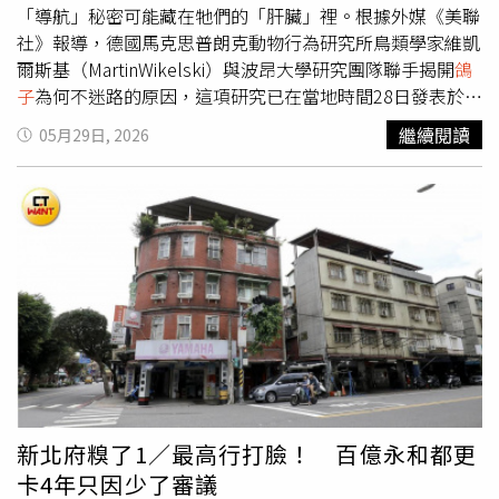
示，自己已將相關資料交由律師評估，目前真正讓她猶豫的
「導航」秘密可能藏在牠們的「肝臟」裡。根據外媒《美聯
不是是否原諒，而是孩子才2歲，不知道究竟該立即離婚，
社》報導，德國馬克思普朗克動物行為研究所鳥類學家維凱
還是先談妥對自己與孩子最有利的條件，再做最後決定。貼
爾斯基（MartinWikelski）與波昂大學研究團隊聯手揭開
鴿
文曝光後引發網友熱議，不少人認為原PO冷靜蒐證、先交
子
為何不迷路的原因，這項研究已在當地時間28日發表於國
由律師評估的做法相當理性，也有人提醒，網路貼文內容屬
際頂尖學術期刊《科學》。團隊分析
鴿子
的器官時，意外在
繼續閱讀
05月29日, 2026
當事人單方面陳述，若涉及離婚或侵害配偶權等法律爭議，
肝臟發現極為強烈的磁信號。研究報告指出，
鴿子
肝臟內擁
仍須依實際證據及司法程序認定。
有一種特殊的免疫細胞，主要負責分解紅血球並儲存鐵質。
為了驗證假說，科學家嘗試暫時移除
鴿子
體內的這類免疫細
胞並進行放飛測試，結果發現這些
鴿子
在失去該細胞後，竟
然完全喪失方向感，直接證實了富含鐵質的肝臟細胞在鳥類
的導航系統中扮演關鍵角色。該研究共同作者、波昂大學學
者利索夫斯基（Clivia Lisowski）進一步解釋，這些特殊的
免疫細胞恰好位於肝臟的神經纖維附近。研究團隊推測，這
很可能就是肝臟將感應到的「磁覺」訊息傳遞至大腦，進而
指引
鴿子
飛行方向的傳導路徑。有趣的是，實驗中發現
鴿子
的磁場羅盤只有在「陰天」才會失靈，這是因為牠們在晴天
時，還會同時利用太陽的位置來協助修正與導航。未參與研
新北府糗了1／最高行打臉！ 百億永和都更
究的美國麻薩諸塞大學波士頓分校行為生態學家高艾伯
卡4年只因少了審議
（Albert Kao）坦言，自己壓根沒想過
鴿子
的「內建導航」