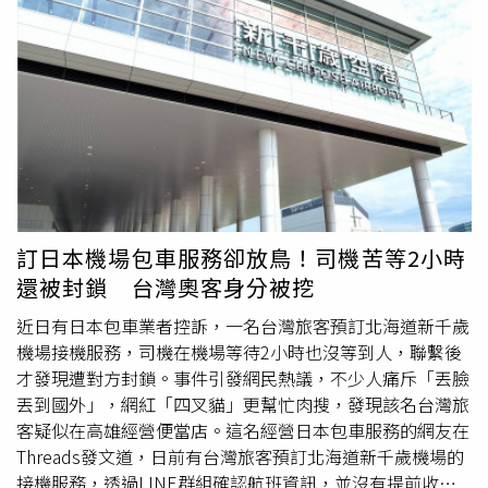
曼谷的喧囂，王哲彥推薦把目光轉往泰國北部的清邁。他表
痛批「丟臉丟到國外。」事後更有網紅四叉貓透過網路搜
示，在旅遊產品的定位上，如果曼谷是時尚都會，清邁就是
尋，指出該名旅客在高雄經營便當店，使整起風波持續擴
「慢活文青」。清邁是蘭納王朝的古都，護城河環繞著紅磚
大。直到昨天（2日），業者才再度更新進度，表示當事旅
古牆，幾百公尺就有一座金碧輝煌的寺廟。 「但清邁最迷
客已主動聯繫，並承諾支付原先預約的接機費用。根據業者
人的，不是景點，而是氣質！那裡擁有泰國最強的咖啡文化
公開的對話截圖，該名旅客解釋，這趟北海道行程是帶著妻
與文創設計力，寧曼路簡直是文青的聖地，隨便一間巷弄裡
子與孩子同行，因此在安全考量上格外謹慎。事發當天
的小店，其設計感都強到讓人想跪下來拜師。」王哲彥表
LINE系統曾跳出提醒，指業者帳號「可能涉及詐騙」，且
示，在清邁，時間的流速彷彿變慢了，你會驚訝地發現，光
顯示該帳號並非以台灣手機門號註冊，基於安全疑慮才選擇
是坐在古城邊看著
鴿子
飛過，或者在半山腰的咖啡廳看著雲
封鎖聯絡方式，但他也坦言自己未再進一步確認，處理方式
霧繚繞，一個下午就過去了，而且心裡卻感到前所未有的充
確實有疏失，所以他願意支付預約接機費用3萬日圓（約新
訂日本機場包車服務卻放鳥！司機苦等2小時
實，好像「浪費時間」不是一種罪惡，反而是一種生活美
台幣6,097元），並向司機與業者表達歉意。然而，業者對
還被封鎖 台灣奧客身分被挖
學。圖為珊瑚島，擁有豐富的海洋生態景觀，島上的飯店、
上述說法不太買單，指出雙方早在前1天已成立群組，並詳
餐廳、潛水等各式水上活動一應俱全，是泰國普吉旅遊最富
細討論接機的相關事宜，確認無誤後才會安排派車，且過程
近日有日本包車業者控訴，一名台灣旅客預訂北海道新千歲
盛名的旅遊景點之一。（圖／五福旅遊提供） 三、南部海
中並未預先要求對方支付任何款項。在此情況下，旅客以
機場接機服務，司機在機場等待2小時也沒等到人，聯繫後
島普吉：安達曼海上的璀璨珍珠如果清邁是優雅的隱士，普
「疑似詐騙」為由封鎖聯絡方式的說法實在是太牽強，也難
才發現遭對方封鎖。事件引發網民熱議，不少人痛斥「丟臉
吉島就是熱情奔放的派對女王。身為泰國最大的島嶼，普吉
以解釋為何不先行查證便直接失聯。事件曝光後，再度掀起
丟到國外」，網紅「四叉貓」更幫忙肉搜，發現該名台灣旅
島在旅遊操作上有著難以撼動的地位，因為它「夠成熟」。
網友討論。多數人對旅客的說法並不買單，認為若真為詐
客疑似在高雄經營便當店。這名經營日本包車服務的網友在
王哲彥表示，很多客人嚮往無人祕境，但往往忽略了交通與
騙，通常會先要求付款，且金額往往不止3萬日圓；也有人
Threads發文道，日前有台灣旅客預訂北海道新千歲機場的
食宿的不便；但普吉島厲害就厲害在，它擁有世界級的沙灘
指出，既然是向日本業者預約接機服務，對方使用日本門號
接機服務，透過LINE群組確認航班資訊，並沒有提前收取