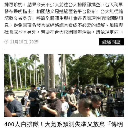
排跟珍奶，結果今天不少人前往台大排隊卻撲空。台大稍早
發布聲明指出，相關貼文是透過匿名平台發布，台大無從確
認發文者身分，呼籲全體師生與社會各界應理性明辨網路訊
息，避免因匿名發言或網路謠言造成不必要的誤解、風險與
社會成本。另外，若要在台大校園舉辦活動，請依規定向主
管單位提出申請。一名自稱台大大氣系的學生11月9日在臉
繼續閱讀
11月16日, 2025
書粉專「黑特帝大」發文，賭上台大大氣系招牌，預測11月
12至14日台北至少會有2天停班課，若少一天就請100份雞
排與珍奶」，若完全沒有放假就各請300份，結果預測失
準，該名自稱台大學生發文稱願賭服輸，但因實在沒錢，珍
奶改為100杯，雞排仍維持300片。原定今天中午要在台大
發放雞排跟珍奶，吸引大批民眾一早前往排隊，結果時間一
到，該名自稱台大學生並未現身，讓大排長龍的民眾感到失
望。台大稍早發布聲明指出，相關貼文是透過匿名平台發
布，台大無從確認發文者身分，遑論是否為台大學生，發文
者應審慎考量資訊正確性與可能影響，自負法律責任。台大
呼籲媒體與大眾，在報導與轉載時，應認清網路謠言匿名與
假訊息充斥的特質，避免將匿名貼文直接等同於臺大師生或
400人白排隊！大氣系預測失準又放鳥「傳明
特定學系，以免誤導社會。一名自稱台大大氣系學生因預測