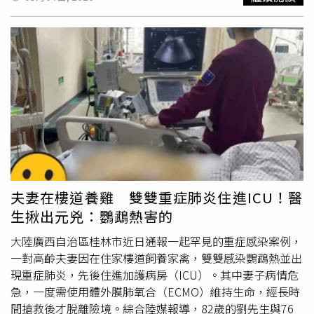
位在雙連捷運站2號出口附近，只見大白天就有2隻老鼠在市
集旁的花圃亂竄，讓原PO忍不住直呼，「大白天就出來，
台北鼠城！」貼文曝光後，不少鄉民紛紛在底下留言，「老
實說，在街頭而且白天人類活動頻繁的時間，老鼠還時有所
見，代表鼠患很嚴重了」、「那代表原本的窩已經滿到沒生
存空間，必須外出尋找棲生之地，老鼠繁殖非常快，這下子
台北真的慘了」、「白天都敢明目張膽出現，認真覺得台北
餐廳最好都不要去」、「雙連市場……很多人餵
鴿子
，所以
老鼠也來吃」、「旁邊是市場，市場真的該好好清理一
下」、「這裡老鼠很多好嗎，我不常去的人，每次去每次都
看到」、「真的很怕猛禽吃到被投毒的老鼠」。也有人指
出，「請來松山區，
鴿子
跟米奇都很多」、「我上週六在松
夫妻在樓道養雞 雙雙重症肺炎住進ICU！醫
山基隆路等紅綠燈，隔壁騎士被衝出來的老鼠們嚇到機車扶
生揪出元兇：鸚鵡熱害的
不穩，我才真的知道，原來安鼠之亂是真的」、「台北市的
路邊垃圾桶，晚上全是家用垃圾塞爆」、「我住松山區這
大陸廣西自治區桂林市近日通報一起罕見的重症感染案例，
邊，這一年來家裡忽然出現老鼠，搞得門窗不敢再打開，室
一對高齡夫妻因在住家樓道飼養家禽，雙雙感染鸚鵡熱並出
內還有一隻沒抓到，快瘋了」、「以前頂多垃圾場、偏僻處
現重症肺炎，先後住進加護病房（ICU）。其中妻子病情危
臭水溝、餐飲多的地方夜晚會有，現在大白天公園就有
急，一度需使用體外膜肺氧合（ECMO）維持生命，經長時
了」、「可怕的是這些老鼠會不會入侵住宅社區的地下室停
間搶救後才脫離險境。綜合陸媒報導，82歲的劉先生與76