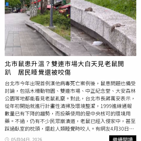
老鼠成群結隊的大街上逛」、「台北市接下來會有一堆動物
屍體」、「老鼠殺不完，結果鳥類先遭殃，生靈塗炭」、
「脆上面已經很多人拍到鳥屍了」、「古有安史之亂，今有
安鼠之亂」、「（地獄梗）鼠疫之後會迎來文藝復興的」、
「我更擔心的是現在捷運管道也有老鼠，難保不會咬斷線
路，造成重大公安意外」。也有人說，「台北市區有鳳頭蒼
鷹、黑冠麻鷺和台灣藍鵲都會吃老鼠，這些鳥類真的會被害
死」、「前一陣子在北投看到八哥在啄老鼠」、「在西門町
北市鼠患升溫？雙連市場大白天見老鼠開
中華路看過鳥在路邊啄老鼠屍體」、「倒在花圃旁奄奄一息
趴 居民睡覺還被咬傷
的禽鳥就是這樣來的」、「上禮拜在大安區看到2隻死老
鼠，然後在公園草皮發現死
鴿子
」、「我今天在大安區路邊
台北市今年出現首例漢他病毒死亡案例後，鼠患問題也備受
（復興南路）看到1隻倒臥的
鴿子
，我從小到大都住台北，
討論，包括木柵動物園、雙連市場、中正紀念堂、大安森林
第一次看到路邊有死掉的
鴿子
」、「今年2月我們信義區辦
公園等地都能看見老鼠亂竄。對此，台北市長蔣萬安表示，
公室同事才目睹1隻老鷹叼著1隻老鼠在中庭緊繃的走來走
從年初開始就進行計畫性清掃及環境整潔，1999進線通報
去」。
數量已有下降的趨勢，而投藥使用的是中央核可的環境用
藥。不過，仍有不少民眾崩潰道，老鼠已經入侵家中，甚至
踩過臥室的枕頭，還趁人類睡覺時咬人。有網友4月30日於
Threads上傳一段影片，拍攝時間約為上午9點左右，地點
繼續閱讀
05月04日, 2026