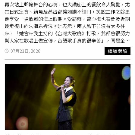
再次站上郵輪舞台的心情，也大讚船上的餐飲令人驚艷，尤
其日式定食、鯖魚及蒸蛋都讓她讚不絕口，笑說工作之餘更
像享受一場放鬆的海上假期。受訪時，曾心梅也被問及近期
逐步復出的朱海君近況。她表示，兩人私下並沒有太多往
來，「她會來我主持的《台灣大歌廳》打歌，我都會很努力
幫大家在歌唱上做宣傳，台語歌手真的很辛苦」，同是金曲
歌后的兩人彼此惺惺相惜曾心梅透露，最近一次見到朱海君
繼續閱讀
07月21日, 2026
是在錄製《超級夜總會》時，當時特別向對方說了一句「加
油」，並真誠表示：「其實說再多，很多事情還是要靠自
己，但我是發自內心祝福她，希望她越來越好。」朱海君近
期逐步復出，接下不少工作。（圖／蘇聖倫攝）除了曾心梅
外，
麗星郵輪
暑假檔期將持續推出多場精彩主題航次。8月9
日將舉辦「康康星光演唱會航次」，由綜藝天王康康帶來多
首經典歌曲，搭配招牌幽默互動，陪伴旅客度過歡樂海上夜
晚。緊接著8月23日登場的「原住民主題航次」，則邀請金
曲歌后紀曉君、人氣歌手巴大雄及葛西瓦共同登船，透過音
樂演出、文化交流及特色活動，展現台灣原住民族豐富的人
文底蘊，讓旅客在欣賞精彩表演之餘，也能感受台灣多元文
化魅力，為今年暑假留下難忘的海上回憶。