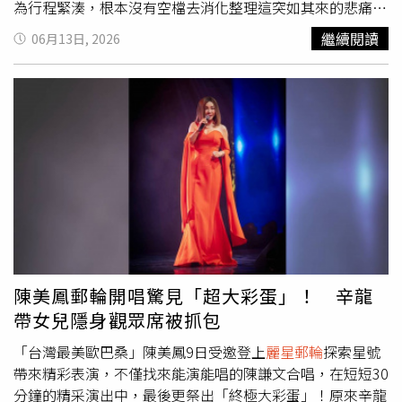
滿5,000元折500元，訂購迪士尼郵輪贈超值好禮。
讓整場演唱會驚喜不斷。許多旅客事後也表示，能夠在郵輪
為行程緊湊，根本沒有空檔去消化整理這突如其來的悲痛，
上看到久違的辛龍站上舞台，堪稱此行最大彩蛋。辛龍先前
只能一直忍著情緒。在唱《城裡的月光》前，她在台上感性
繼續閱讀
06月13日, 2026
曾透露，過去幾年幾乎把全部時間投入照顧女兒與音樂創
告白：「我又失去一個很好的朋友，大家應該都有看新聞，
作。談到如今已10歲的霓霓，他認為女兒遺傳了劉真的好品
他是一個非常溫暖非常棒的人 ，我想了很多天，這首歌很
味，無論外型、個性或穿搭想法都很像媽媽。不過為了保護
適合送給他。」當音樂響起的那一刻，王瞳積壓多日的情感
孩子隱私，他也多次懇請外界不要拍攝女兒，希望她能在平
瞬間湧上，她在台上哽咽表示：「本來不想哭的，想把這首
靜環境中健康成長。辛龍近日帶著10歲女兒搭乘郵輪出遊，
歌送給他，把這幾天的思念傳達出去。」王瞳邊唱邊哭，一
被好友王瞳巧遇並開心合影。（圖／翻攝自臉書，王瞳）
度唱不下去。雖然自嘲「平常唱歌就已經不好聽了，哭了以
後變得更不好聽」，但王瞳真誠的情感與淚水，打動現場觀
眾。王瞳感性地表示，這次的演出機會，讓她能有一個宣洩
的出口，把壓抑的情緒釋放出來，等郵輪行程結束，一回到
台北，她就會立刻安排時間去傅子純靈堂，親自向他好好道
別。為滿足不同年齡層旅客需求，探索星號今年暑假持續推
出分齡化娛樂內容規劃。從熟齡旅客喜愛的經典金曲演唱
陳美鳳郵輪開唱驚見「超大彩蛋」！ 辛龍
會、年輕族群熱愛的主題派對，到親子家庭期待的互動體驗
帶女兒隱身觀眾席被抓包
與夏令營活動，讓不同世代旅客都能在同一趟旅程中找到屬
於自己的精彩時光。今年6月至8月期間，探索星號將陸續推
「台灣最美歐巴桑」陳美鳳9日受邀登上
麗星郵輪
探索星號
出多場演唱會及主題活動，包括陳明真、Makiyo、季忠
帶來精彩表演，不僅找來能演能唱的陳謙文合唱，在短短30
平、曾心梅、紀曉君、巴大雄及國語作業簿等不同世代藝人
分鐘的精采演出中，最後更祭出「終極大彩蛋」！原來辛龍