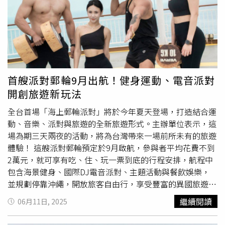
／
麗星郵輪
提供）。孩子們在探索星號上絕對能夠吃飽喝足
繼續玩，從早到晚活動不間斷，讓孩子們一站就能擁有精彩
且回憶無窮的夢幻天地（圖／
麗星郵輪
提供）。探索星號
獨家娛樂與舌尖美食 一票玩到底，美食、娛樂全都包探索
星號集結多國料理，精緻法式饗宴、道地日式壽司，到豐富
多元的國際自助餐，樣樣精彩、餐餐驚喜，大人享受海上星
級饗宴，孩子則可免費選擇三種不同的日本料理兒童餐。更
首艘派對郵輪9月出航！健身運動、電音派對
有適合全家共樂的多樣娛樂設施： • 「靜音派對」親子嗨
開創旅遊新玩法
玩不擾人 • 「紅毯之夜」打造孩子的第一場盛裝派對 •
「泡沫派對」戶外狂歡，大人小孩都盡情釋放活力航程選擇
全台首場「海上郵輪派對」將於今年夏天登場，打造結合運
多元 行程靈活輕鬆搭
麗星郵輪
推出暑假三天兩夜「大人免
動、音樂、派對與旅遊的全新旅遊形式。主辦單位表示，這
請假、小孩免船票」優惠專案，
麗星郵輪
讓孩子這個暑假免
場為期三天兩夜的活動，將為台灣帶來一場前所未有的旅遊
船票就能輕鬆玩日本，四人成行，吃喝玩樂住全都包，最低
體驗！ 這艘派對郵輪預定於9月啟航，參與者平均花費不到
只要7,600元起。• 三天兩夜石垣島、宮古島：週五出發、
2萬元，就可享有吃、住、玩一票到底的行程安排，航程中
不請假也能出國。• 六天五夜獨家航程：玩遍大阪萬博、
包含海景健身、國際DJ電音派對、主題活動與餐飲娛樂，
九州溫泉、韓國時尚，親子共創最難忘回憶。最懂台灣家庭
並規劃停靠沖繩，開放旅客自由行，享受豐富的異國旅遊體
的郵輪選擇：麗星夢郵輪擁有超過30年郵輪經驗的麗星夢郵
驗。特色餐廳盡情吃。（圖／STEPC提供）在白天航程中，
繼續閱讀
06月11日, 2025
輪，2025年提供76個航次、17條航線，航程長達8個月。探
旅客將能在全台唯一、全木質打造的「海景健身房」，迎著
索星號以親子友善為核心，重新定義家庭旅遊，不只是交
海風盡情訓練，由健身圈人氣KOL Peeta葛格親自參與課