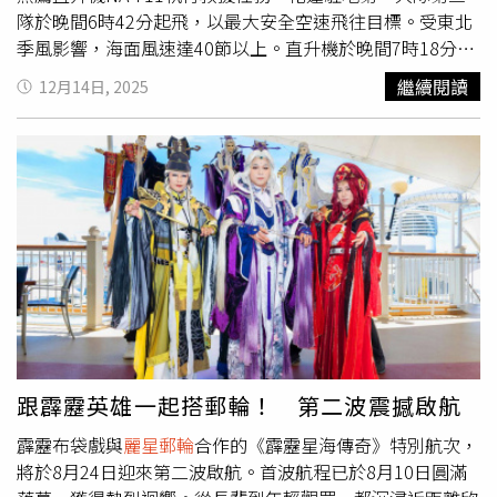
點與層次。鹹食同樣細膩鋪陳，點心坊主廚特別以「和牛御
隊於晚間6時42分起飛，以最大安全空速飛往目標。受東北
飯糰」及「波士頓龍蝦堡」海陸搭配的形式，展現食材之間
季風影響，海面風速達40節以上。直升機於晚間7時18分抵
的層次對話與風味平衡。「花見物語」春夏重箱下午茶以頂
達目標區時，發現郵輪正航行於500呎以下的雨區內，天候
繼續閱讀
12月14日, 2025
級法芙娜巧克力手工打造的「巧克力櫻花樹」，彷彿置身櫻
條件惡劣。經機組人員進行風險評估後，決定採取擔架吊掛
花樹下，感受花瓣輕落的愜意片刻。（圖／The Ukai Taipei
方式執行救援。由於郵輪甲板兩側搭設帳棚，直升機先於後
提供）「花見物語」春夏重箱下午茶，將日本櫻花季的詩意
方實施高低空偵察確認吊掛位置，隨後在強風與降雨中成功
轉化為可被品味的午後時光，每套售價1,500元+10%，即使
將傷患固定並吊掛上機。直升機隨即返航花蓮，於晚間8時4
不在日本，也能於城市高空中，感受櫻花樹下的優雅片刻，
分降落花蓮機場，並由花蓮縣消防局救護車接駁，將患者送
為春夏留下難忘的味覺記憶。
往醫院治療。
跟霹靂英雄一起搭郵輪！ 第二波震撼啟航
霹靂布袋戲與
麗星郵輪
合作的《霹靂星海傳奇》特別航次，
將於8月24日迎來第二波啟航。首波航程已於8月10日圓滿