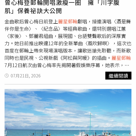
曾心梅登郵輪開唱激瘦一圈 擁「川字腹
肌」保養祕訣大公開
金曲歌后曾心梅日前登上
麗星郵輪
獻唱，接連演唱〈酒是舞
伴你是生命〉、〈紀念品〉等經典歌曲，還特別選唱江蕙
〈家後〉、鄧麗君組曲，展現國、台語雙聲歌后的深厚實
力。她日前推出睽違12年的全新單曲〈風吹歸暝〉，這次也
首度在郵輪上帶來現場演唱版本，讓歌迷搶先聆聽，而新歌
同時也是民視、公視新戲《阿松與阿暖》的插曲。
麗星郵輪
7月12日航次由曾心梅率先揭開暑假娛樂序幕，她表示，除
了旅客互動比以往更加熱絡外，船上的美食與度假氛圍也令
繼續閱讀
07月21日, 2026
人留下深刻印象，期待未來有機會再次登船，與旅客近距離
分享音樂與歡樂。曾心梅受訪時表示，這是她相隔10多年再
度受邀登上郵輪演出，「之前有受邀到郵輪開唱兩次，10多
年前，這次來覺得自己有比較大的改變，有比較多成名的歌
曲，可以跟大家互動」。她笑說，這次最大的感受就是船比
以前穩很多，「之前演唱有鋼琴，唱著一直晃，這次覺得好
穩，而且以前演出沒有主持人，都要自己串場，這次有主持
人，比較輕鬆」。曾心梅展現國、台語雙聲歌后的深厚實