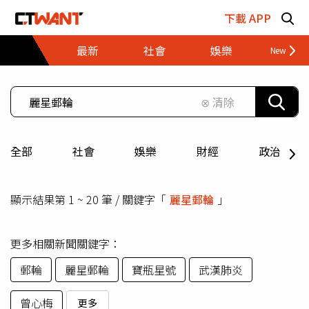
跳至主要內容區塊
下載 APP
最新
社會
娛樂
財經
⊗ 清除
全部
社會
娛樂
財經
政治
顯示結果第 1 ~ 20 筆 / 關鍵字「
麗星郵輪
」
更多相關新聞關鍵字：
郵輪
麗星郵輪
寶瓶星號
武漢肺炎
曾心梅
更多