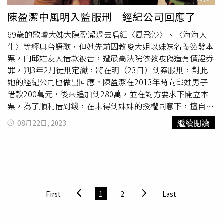
「你可以把它想成Booking.com、Agoda那樣的訂房網，只
Saloon雞尾酒吧。水晶交響號共有9間餐廳和6間酒吧，並
陳盈潔中風明入監服刑 經紀公司回應了
是商品從飯店客房變成郵輪艙房。」旅遊達人老田就說明，
與所行經航線的各國名廚合作，推出獨具風味的特色料理，
69歲的歌壇大姊大陳盈潔過去唱紅〈風飛沙〉、〈海海人
如果民眾想省錢，可以試著自己訂郵輪，但因為這些郵輪訂
像是日本傳奇大廚松久信幸Nobu Matsuhisa招牌的日式和
生〉等經典台語歌，但她先前因教唆大姐以妹妹名義簽發本
艙網大多都只有英文操作介面，對一般台灣旅客來說有點門
秘魯菜餚創意融合，正是水晶郵輪船上餐飲的一大亮點。休
票，向邱姓友人借款被告，遭最高法院依教唆偽造有價證券
檻，導致很多人不知道郵輪其實可以是很平價的旅遊方式。
閒娛樂設施方面則有超過3,000平方英尺（約84坪）的健身
罪，判3年2月徒刑定讞，將在明（23日）到案服刑，對此
他以郵輪平台Cruise.com舉例，如經典的8天7夜西地中
中心，囊括露天泳池、健身房、與溫布頓公開賽同規格的板
她的經紀公司也做出回應。陳盈潔在2013年時向邱姓男子
海，內艙價一人480美元，稅費全含961美元(不包含郵輪小
網球場、高爾夫練習設施、桌球室等，以及國際名品林立的
借款200萬元，後來追加到280萬，並在對方要求下開立本
費)，等於台幣31,209元，相當於2人玩歐洲8天食宿全包每
購物中心、奢寵SPA、電影院、表演廳、圖書館、電腦中心
票，為了順利借到錢，在未得到妹妹的授權同意下，擅自教
人只要1.5萬元台幣。不過他也提醒，雖然介面都很清楚，
等，滿足每位旅客放鬆享樂的需求。船上有適合兒童與青少
唆姊姊偽造本票，擅自簽妹妹的名字來背書，被依教唆偽造
下訂沒什麼難度，但填資料時務必看清楚，如果填錯，英文
年的活動中心Wave's & Fantasia。若想放鬆身心也可體驗
繼續閱讀
08月22日, 2023
有價證券罪起訴，最終被法院判刑3年2月徒刑，全案定讞。
客服都在境外，更正資料過程非常麻煩。另一個郵輪平台
SPA服務。負責代理的艾旅國際旅行社是國際奢華旅遊聯盟
先前地檢署發傳票傳喚陳盈潔，要求她於8月23日報到發監
cruise direct.com，有提供中文介面，但是網站是自動英翻
與國際郵輪協會會員，擅於提供尊榮和獨特精緻旅遊體驗規
執行，不過2019年在
麗星郵輪
表演之前中風，身體狀況不
中不是很精確，有興趣的民眾可以試試。不過他也提到，雖
劃，可協助安排全球機場VIP設施、禮遇快速通關服務；遊
佳，對此她的經紀公司回應：「由於陳盈潔健康狀況欠佳，
然直接下訂較便宜，但旅行社賺一手不是沒有理由，旅行社
程中，也可安排私人專業嚮導及保母車接送。目前水晶交響
律師先前有幫她申請暫緩執行，但尚未獲得同意。因此明天
有時會附帶簽證、機票、郵輪碼頭接送、岸上觀光，同時也
號2024年巡航路線包括1～3月亞洲航線、5～9月為歐洲和
上午9點就必須報到服刑。」
會承擔風險、提供旅客在海外的一切服務，因此他建議，沒
地中海與北歐航線、12月為非洲與印度洋航線，詳情可洽詢
First
1
2
Last
旅行經驗、沒有應變能力，或是長者，建議還是找旅行社較
艾旅國際旅行社（https://www.livewellgroup.com.tw/）。
為保險。