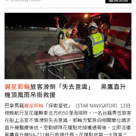
理，敘日本季亦推出三道招牌現點現做料理：松葉蟹蝦湯拉
運成本造成影響。因此，自2026年3月20日或之後作出的新
麵、酥炸鮑魚海鮮天婦羅及現煎干貝搭野菇和風煮，呈現最
預訂將徵收燃油附加費。此附加費將根據各郵輪及航線的營
即時的極致美味。同時加碼規劃「風味泰國蝦無限暢享專
運需求而定，因此在不同船隊之間可能有所不同。
麗星郵輪
區」，集結經典椒鹽、奶油檸檬與綠咖哩三款主廚秘製口
指出，針對從基隆出發的「探索星號」航次，將徵收每人
味。假日餐檯則再加碼香箱蟹、蒸烤牡蠣、勃根地紅酒燉牛
（2歲及以上）每晚新台幣600的燃油附加費。此燃油附加
舌、桂釀包種鴨胸、松露甜蝦茶碗蒸等多道限定料理，邀請
費總額將自動計入旅客的船上帳戶，並需在下船前完成結算
民眾吃個過癮。此外，4月起午晚餐單筆消費滿3,000元即可
支付。
麗星郵輪
強調，此附加費將根據燃油價格的變動進行
參加抽獎，獎項包括沖繩來回機票、沖繩
麗星郵輪
雙人遊及
檢討；若油價回落，附加費可能下調；若油價持續上漲，則
KKday 500元折扣券。並祭出下午茶第二位半價優惠，最適
新預訂的附加費可能會作出調整，感謝每位旅客的理解，此
合與閨蜜好友來場午後饗宴。日本各地陸續迎來一年一度的
舉將有助於
麗星郵輪
在持續營運航次的同時，維持旅客所期
櫻花盛會，The Ukai Taipei把這場盛典化作餐桌上最動人的
望的服務品質與體驗。
景色，秉承日式款待精神，推出期間限定「花見物語」春夏
麗星郵輪
旅客滑倒「失去意識」 黑鷹直升
重箱下午茶，從視覺到風味，每一口都喚起春天的柔軟與輕
機頂風雨吊掛救援
盈。本次的午後饗宴以櫻花盛開景象為主軸，帶來創意的甜
鹹搭配新體驗，主題甜點「巧克力櫻花樹」以法芙娜巧克力
巴拿馬籍
麗星郵輪
「探索星號」（STAR NAVIGATOR）13日
精緻塑形，搭配櫻花蛋糕的柔和香氣，帶出賞櫻的浪漫情
傍晚航行至花蓮縣東北方約50浬海域時，一名台籍男性旅客
懷。其中最為吸睛的還有「繡球堅果塔」，因應繡球花季
在船上浴室不慎滑倒失去意識，郵輪方緊急向相關單位請求
節，以堅果與杏仁餡為基底，搭配晶瑩剔透的日本琥珀糖點
直升機醫療後送。空勤總隊花蓮駐地接獲通報後，立即派遣
綴，映襯出繡球花的立體與細膩，為整體甜點盤增添視覺亮
黑鷹直升機NA-711執行救援任務。花蓮駐地第一大隊第三