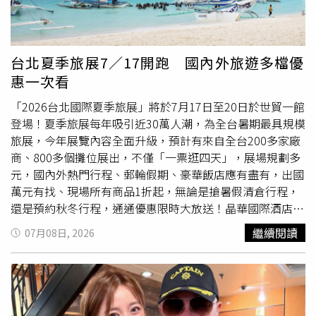
力。（圖／
麗星郵輪
提供）她近來明顯瘦了一圈，曾心梅透
露是為了重新投入歌唱事業而努力維持體態，「之前因為做
生意，想說退休，現在因為要繼續唱，所以一定要把自己維
持到最好，不管是身材還是喉嚨狀態」。不過被問到是否有
台北夏季旅展7／17開跑 國內外旅遊多檔優
準備比基尼到泳池邊秀出好身材，她則笑回：「以前潛水穿
惠一次看
的，放在抽屜很久了，現在是老皮了，不好意思穿。」她也
分享自己的保養祕訣，包括飲食控制、超慢跑以及每天抬腿
「2026台北國際夏季旅展」將於7月17日至20日於世貿一館
300、400下，「年輕時有6塊腹肌，現在還有川字」。至於
登場！夏季旅展每年吸引近30萬人潮，為全台暑期最具規模
如何維持好嗓音？她表示最重要的就是休息，「儘量多睡
旅展，今年展覽內容全面升級，預計有來自全台200多家廠
覺，剛剛演出前上完妝還特別休息一下，雖然沒有睡著，但
商、800多個攤位展出，不僅「一票逛四天」，展場規劃多
還是要休息，要鬆一點喉嚨才會保持在最好的狀態」。
元，國內外熱門行程、郵輪假期、豪華飯店應有盡有，出國
萬元有找、現場所有商品1折起，無論是搶暑假清倉行程，
還是預約秋冬行程，通通優惠限時大放送！晶華國際酒店集
團：線上線下同步開賣，祭出超過20項、最低52折起的超
繼續閱讀
07月08日, 2026
值住宿與餐飲票券。熱賣冠軍「環遊晶華集團聯合住宿券」
每張3,000元，「買十送一」或「買十送亞洲萬里通8,000哩
程數」，可自由組合入住集團旗下各家飯店。餐飲部分以義
饗食堂52折的海陸雙人午餐券最搶眼，不到2,000元即可品
享龍蝦與牛小排；另有柏麗廳的買十送一套票、泰市場平日