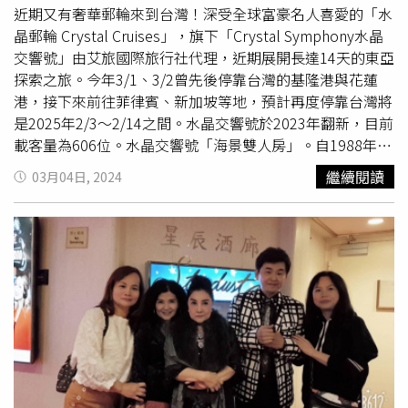
餐，其中台灣民眾對「牛排」情有獨鍾，平均每日消耗逾
近期又有奢華郵輪來到台灣！深受全球富豪名人喜愛的「水
200公斤牛排，另外像是烤雞、漢堡、甜點等，都深獲喜
晶郵輪 Crystal Cruises」，旗下「Crystal Symphony水晶
愛。吃飽喝足，還能享受健身房、運動場、游泳池等硬體設
交響號」由艾旅國際旅行社代理，近期展開長達14天的東亞
施，或是精心準備的各項活動，以挪威奮進號為例，其中
探索之旅。今年3/1、3/2曾先後停靠台灣的基隆港與花蓮
「卡牌對戰」、「唱歌比賽」活動最受台灣旅客青睞。回顧
港，接下來前往菲律賓、新加坡等地，預計再度停靠台灣將
台灣郵輪發展，王聖傑表示，最早於1997年
麗星郵輪
進入
是2025年2/3～2/14之間。水晶交響號於2023年翻新，目前
台灣市場，打開台灣對於郵輪旅遊的認識，2010年左右旅
載客量為606位。水晶交響號「海景雙人房」。自1988年創
行業者以聯合包船方式大量引進國際郵輪來台做為母港，加
立的水晶郵輪，曾蟬聯多年世界兩大旅遊評鑑「Travel &
繼續閱讀
03月04日, 2024
速了國內整體郵輪市場的發展和普及化，但大多人只搭過以
Leisure」、「Condé Nast」獎項，原本隸屬於
麗星郵輪
母
台灣為母港開往香港、日韓的航線，僅少部分民眾曾飛往其
公司雲頂香港，2022年疫情期間，由世界頂尖的旅遊集團
他國家體驗進階的「飛航郵輪fly-cruise」玩法，「現在很多
Abercrombie & Kent收購水晶郵輪旗下的「Crystal
人會飛往日本、新加坡、馬來西亞，甚至較遠的阿拉斯加、
Symphony 水晶交響號」和「Crystal Serenity水晶寧靜
地中海搭乘郵輪，那裡有更多、更新、更大的郵輪。」岸上
號」，並進行全面煥新整修。水晶交響號包含套房與客房共
觀光也可以考慮參加船公司的團或自由行，若全程自由行，
8種房型，整修後更加寬敞，面積自215平方英尺（約6坪）
切記要確認船靠港位置、評估往返景點的車程時間，若錯過
至850平方英尺（約24坪），其中高達80%客房擁有12坪至
了上船時間，郵輪可是不會等人的。（圖／翻攝自皇家加勒
30坪空間，而且套房還配有產自義大利的大理石、現代家具
比郵輪公司官網）想玩進階版？除了可參考國內旅行社代理
和精美寢具，並設有多間連通套房，符合家庭需求。載客量
的航線產品，也就是旅行社向船公司拿到銷售權後包裝成的
減半後也使賓客與船員比例接近1：1，讓每位旅客都能享受
團體或自由行商品，民眾也可以透過郵輪平台直接訂房。
個人化的尊寵服務。郵輪上的Waterside餐廳。Avenue