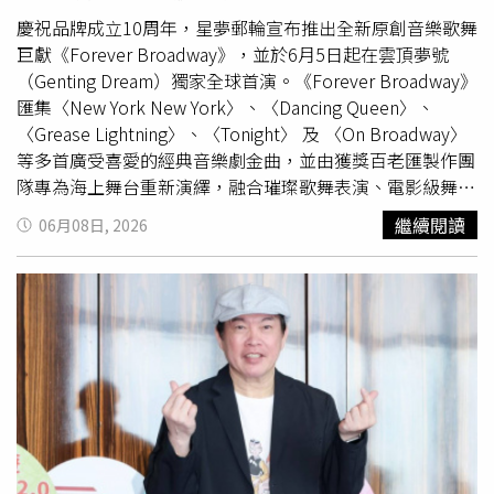
光。第一次見到辛龍女兒的陳美鳳則展現貼心，一邊協助保
護小孩，一邊安撫老友要他淡定，打趣虧他：「媒體早就說
慶祝品牌成立10周年，星夢郵輪宣布推出全新原創音樂歌舞
要來了，不是為了你啦！」陳美鳳認為，辛龍本身是藝人，
巨獻《Forever Broadway》，並於6月5日起在雲頂夢號
可以分享觀眾想聽的事，且藝人與媒體的關係是「魚幫水、
（Genting Dream）獨家全球首演。《Forever Broadway》
水幫魚」，不需要過度擔心。除了辛龍的驚喜登場，陳美鳳
匯集〈New York New York〉、〈Dancing Queen〉、
這次也特別邀請陳謙文同台。她大讚陳謙文幫忙剪接音樂、
〈Grease Lightning〉、〈Tonight〉 及 〈On Broadway〉
幫了非常多忙，兩人早在三星期前就進錄音室錄製和聲，對
等多首廣受喜愛的經典音樂劇金曲，並由獲獎百老匯製作團
每首歌都極其用心。不過，僅有30分鐘的表演時間讓陳美鳳
隊專為海上舞台重新演繹，融合璀璨歌舞表演、電影級舞台
大呼「不夠」，笑說按照她的標準，起碼要換三套服裝、表
製作、震撼特效，以及量身編制的大型錄製交響樂配樂，呈
繼續閱讀
06月08日, 2026
演90分鐘才過癮。她更許願希望主持的節目《美鳳有約》未
獻一場沉浸式的海上百老匯盛宴。《Forever Broadway》6
來能有機會來郵輪出外景。陳美鳳讚陳謙文超級全能，幫忙
月5日起在雲頂夢號（Genting Dream）獨家全球首演。
進錄音室剪接製作表演歌曲。（圖／
麗星郵輪
）這次郵輪
（圖／麗星夢郵輪提供）《Forever Broadway》演出陣容
行，陳美鳳也帶了哥哥、嫂嫂、姊姊等4位親友同行，過去
匯集 匯集來自紐約及倫敦的國際知名創作團隊與表演者，
就很常當「主揪」帶家族旅遊的她，去年甚至曾組了30人的
由獲獎百老匯製作人 Simone Genatt 與 Marc Routh 領銜，
大家庭旅行團前往大阪。而在郵輪上時常被粉絲認出、要求
並由導演兼編舞 James Gray 及副導演、副編舞 Naomi
合照，陳美鳳展現一貫的親民作風，直言就算素顏也完全沒
Kakuk 共同參與創作，還有接受國際專業訓練的百老匯演
問題。每次聽到粉絲小心翼翼詢問「方便合照嗎？」她都會
員，也有麗星夢兩大品牌星夢郵輪及
麗星郵輪
船隊駐場娛樂
帶著招牌笑容開心回應：「超方便！」巨星風範圈粉無數。
表演團隊中精心挑選的優秀演藝人才。麗星夢總裁吳明發先
當郵輪不再只是前往目的地的方式，而逐漸成為旅程本身最
生表示：「現場娛樂體驗不斷演進，如今的旅客希望在熟悉