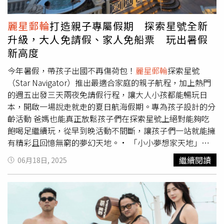
團旺季，雖有美國關稅、地緣政治等因素影響，仍有既定的
計劃需執行，公司也已掌握相關需求。為吸納人才、補充人
麗星郵輪
打造親子專屬假期 探索星號全新
力缺口，鳳凰也通過薪資調整案，將基本起薪調整至33,000
升級，大人免請假、家人免船票 玩出暑假
元，連同去年恢復之員工持股信託公司相對提撥金，追溯自
新高度
疫情結束後，最高調薪比例約達25%。
今年暑假，帶孩子出國不再傷荷包！
麗星郵輪
探索星號
（Star Navigator）推出最適合家庭的親子航程，加上熱門
的週五出發三天兩夜免請假行程，讓大人小孩都能暢玩日
本，開啟一場說走就走的夏日航海假期。專為孩子設計的分
齡活動 爸媽也能真正放鬆孩子們在探索星號上絕對能夠吃
飽喝足繼續玩，從早到晚活動不間斷，讓孩子們一站就能擁
有精彩且回憶無窮的夢幻天地。• 「小小夢想家天地」：
陪玩姐姐免費陪伴，每天兩小時爸媽自由時光• 「泡沫派
繼續閱讀
06月18日, 2025
對」、「小小航海家」：孩子最愛的戶外探險與動態活動•
親子手作、魔術秀：七樓活動區老少咸宜，天天有驚喜•
免費兒童餐與嬰兒食品：不只玩得開心，也吃得安心孩子們
在探索星號上絕對能夠吃飽喝足繼續玩，從早到晚活動不間
斷，讓孩子們一站就能擁有精彩且回憶無窮的夢幻天地（圖