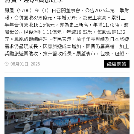
鳳凰（5706）今（1）日召開董事會，公告2025年第二季財
報，合併營收8.99億元，年增5.9％，為史上次高。累計上
半年合併營收16.15億元，亦為史上新高，年增11.78%。歸
屬母公司稅後淨利1.11億元，年減18.62%，每股盈餘1.32
元。鳳凰旅遊總經理卞傑民表示，前半年長程線及日本旅遊
需求仍呈現成長，因應旅遊成本增加，團費仍屬高檔，加上
獎勵旅遊團助攻，推升營收成長。展望後市，包機、包船業
務仍為重要成長動能來源，利用日本花卷、仙台包機包裝東
繼續閱讀
08月01日, 2025
北行程，9月底以前已銷售一空，第四季銷售也持續增溫
中。包船部分MSC榮耀號11-1月推出以基隆為母港之東北亞
航程共15航次。代理銷售之
麗星郵輪
探索星號，除現行銷售
以基隆出發之航程，並自11月16日開始以高雄為母港推出
東北亞及東南亞航程。另，歌詩達郵輪也推高雄出發3個航
程，提供旅客或公司行號員旅不同選擇。進入秋冬賞楓季
節，日、韓、歐洲及美加等各地秋季賞楓行程也持續熱賣
中。慶典主題如德國啤酒節、聖誕市集等，每年也都能吸引
旅客慕名前往。高端產品如歐洲河輪、北歐極光屋等行程，
仍受旅客青睞。卞傑民表示，傳統第四季為員工或獎勵旅遊