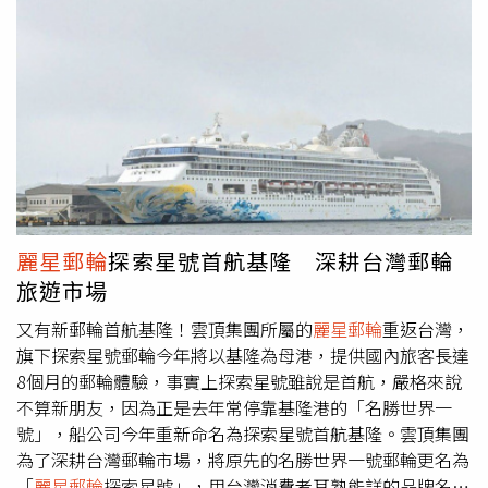
通，更是全家共同生活的海上渡假村。專為孩子設計的分齡
程，另有趣味走秀、體能挑戰、泳池核心訓練等活動，運動
活動 爸媽也能真正放鬆_子最愛的戶外探險與動態活動（圖
不再枯燥、在運動過程中也能感受不同的旅遊趣味。入夜
／
麗星郵輪
提供）。「紅毯之夜」打造孩子的第一場盛裝派
後，郵輪將化身為海上派對樂園，雙泳池DJ電音派對集合
對（圖／
麗星郵輪
提供）。 更多關於
麗星郵輪
2.0的諮詢或
了日本、馬來西亞、澳門等多國DJ，將接力燃燒夜晚，打
預訂，歡迎瀏覽官方網頁：www.stardreamcruises.com 。
造台灣史無前例的海上音樂祭，以及博恩帶來的薩泰爾單口
（圖／
麗星郵輪
提供。）
喜劇特別場，也都是在這場郵輪派對上才看得到的專屬演
出，將為旅客帶來最棒的感官享受與派對體驗。雙泳池派
對。（圖／STEPC提供）除了豐富的活動內容，郵輪讓旅客
透過航程中的密集互動，共同參與各種挑戰、遊戲，自然拓
展不同的旅遊體驗，這趟旅程將帶來意想不到的緣分與驚
麗星郵輪
探索星號首航基隆 深耕台灣郵輪
喜。主辦單位 STEPC 表示，品牌名稱來自「SLEEP、
旅遊市場
TRAIN、EAT、PARTY、CARNIVAL」五大生活元素，旨在推
廣「白天動起來、晚上嗨起來」的生活節奏。STEPC認為，
又有新郵輪首航基隆！雲頂集團所屬的
麗星郵輪
重返台灣，
現代人追求的是生活的平衡與多元，不該只侷限在單一的放
旗下探索星號郵輪今年將以基隆為母港，提供國內旅客長達
鬆方式。這場全台首場的郵輪派對由STEPC攜手
麗星郵輪
共
8個月的郵輪體驗，事實上探索星號雖說是首航，嚴格來說
同打造，團隊過程中克服郵輪空間、活動安排等挑戰，致力
不算新朋友，因為正是去年常停靠基隆港的「名勝世界一
打造一場顛覆傳統的度假體驗，將重新定義你的生活風格，
號」，船公司今年重新命名為探索星號首航基隆。雲頂集團
希望能讓健身的人認識派對的樂趣，也讓愛社交的人願意接
為了深耕台灣郵輪市場，將原先的名勝世界一號郵輪更名為
觸運動，把運動、派對、健康與生活真正結合起來，讓生活
「
麗星郵輪
探索星號」，用台灣消費者耳熟能詳的品牌名