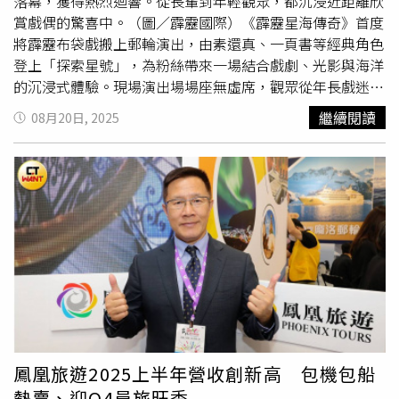
落幕，獲得熱烈迴響。從長輩到年輕觀眾，都沉浸近距離欣
賞戲偶的驚喜中。（圖／霹靂國際）《霹靂星海傳奇》首度
將霹靂布袋戲搬上郵輪演出，由素還真、一頁書等經典角色
登上「探索星號」，為粉絲帶來一場結合戲劇、光影與海洋
的沉浸式體驗。現場演出場場座無虛席，觀眾從年長戲迷到
年輕世代，皆為近距離欣賞到戲偶工藝而興奮不已。此次合
繼續閱讀
08月20日, 2025
作旨在推廣傳統文化與粉絲體驗，除了專場演出，船上還規
劃了多項活動，包括與角色合影、罕見的操偶體驗課及精緻
戲偶展示，由資深操偶師親自演繹。活動還邀請Coser與歌
手同台，打造多元豐富的航程。由於粉絲反應熱烈，主辦單
位決定加開第二波限定航程。霹靂布袋戲團隊表示，這次的
海上初體驗為品牌寫下全新里程碑，並期許未來能創造更多
瘋狂又有趣的合作可能性。
鳳凰旅遊2025上半年營收創新高 包機包船
熱賣、迎Q4員旅旺季