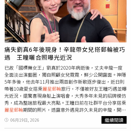
套票優惠、azie冠軍牛排、三燔本家和牛放題、故宮晶華御
皇鴨宴及沐蘭SPA療程券。天成飯店集團：六館聯合住宿券
2.2折起（每張3,200元含早餐）。瑞穗天合雙人一泊二食
10,999元起；新品牌天成逸旅-蝴蝶谷一泊三食7,099元起，
兩館聯賣13,999元。朋趣露營一泊四食7,299元。旗下翠
庭、PRIME ONE等餐券5.1折起。購券可加購黃金湯泡湯粉
（100元）或比比家族泡澡球（120元）。現場加入Cosmos
痛失劉真6年後現身！辛龍帶女兒搭郵輪被巧
CLUB會員送環保袋並可抽蝴蝶谷住宿券；購買天合尊寵卡
遇 王瞳曬合照曝光近況
加碼送假日入住不加價券。圓山大飯店：夏季旅展祭出超值
優惠3.6折起！住宿首推「平日住宿通用券」4,999元，可入
已故「國標舞女王」劉真於2020年病逝後，丈夫辛龍一度
住高級客房或加碼升等天際套房；全新改裝的「金龍客房住
全面淡出演藝圈，獨自照顧女兒霓霓，鮮少公開露面。神隱
宿券」也首度以4.7折、每張7,777元限量登場。餐飲方面，
5年多後，他去年11月推出兩首創作新歌逐步復出，近日則
松鶴自助午晚餐與下午茶券7.5折起，並享買10送1快閃優
帶著10歲愛女搭乘
麗星郵輪
旅行，不僅被好友王瞳巧遇並曝
惠；金龍餐廳推出經典片皮鴨五吃5,980元及早茶雙饗券
光近況，還驚喜現身船上演唱會，大秀多年未見的招牌模仿
1,299元；圓苑餐廳與圓山牛排館也分別主打經典四人分享
秀，成為整趟旅程最大亮點。王瞳日前在社群平台分享搭乘
餐及海陸雙人套餐券3,880元，現場還有抽獎與滿額好康。
麗星郵輪
期間的照片，透露意外遇見許久未見的辛龍，開心
福容大飯店：一券暢遊全台＋外島，跟著福容去旅行！聯合
寫下：「我都叫他老爺啦！超久不見，看到你真開心！」照
繼續閱讀
06月19日, 2026
住宿券最低2,815元起；舌尖上的假期 主廚美饌隨心自由
片中，辛龍戴著帽子與墨鏡，一身黑色休閒裝扮，留著略顯
配！「福容美食通用券」最低1,067元起！
麗星郵輪
探索星
斑白的落腮鬍，但氣色紅潤、精神狀態相當不錯。王瞳則親