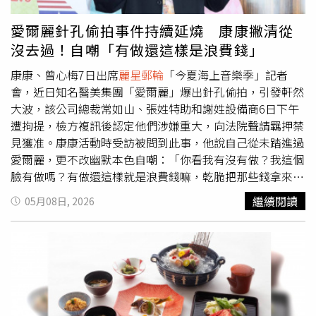
重要的體驗，娛樂內容正成為旅客選擇郵輪的重要因素之
的基礎上，獲得以全新方式重新演繹的精彩體驗。透過與百
一。
麗星郵輪
2.0持續透過演唱會、親子活動、主題派對及
老匯亞洲國際的合作，我們將百老匯經典音樂劇帶上海上舞
愛爾麗針孔偷拍事件持續延燒 康康撇清從
分齡化娛樂內容，打造從登船開始便充滿驚喜與回憶的渡假
台，結合百老匯專業人才與我們的駐船表演團隊，以及麗星
沒去過！自嘲「有做還這樣是浪費錢」
體驗。隨著暑假旅遊旺季即將到來，
麗星郵輪
同步推出618
夢的創意製作能力，為賓客呈現真正獨一無二的體驗。」
年中慶優惠，首次針對暑假5晚以上航程祭出第三人0元方
康康、曾心梅7日出席
麗星郵輪
「今夏海上音樂季」記者
案。旅客於6月30日前完成指定航程訂購，另可享每人每晚
會，近日知名醫美集團「愛爾麗」爆出針孔偷拍，引發軒然
最高新台幣800元餐飲消費金優惠，每房最高可享新台幣
大波，該公司總裁常如山、張姓特助和謝姓設備商6日下午
11,200元。
遭拘提，檢方複訊後認定他們涉嫌重大，向法院聲請羈押禁
見獲准。康康活動時受訪被問到此事，他說自己從未踏進過
愛爾麗，更不改幽默本色自嘲：「你看我有沒有做？我這個
臉有做嗎？有做還這樣就是浪費錢嘛，乾脆把那些錢拿來坐
麗星郵輪
。」一席話讓全場笑翻。康康（左）與曾心梅
繼續閱讀
05月08日, 2026
（右）7日出席記者會。（圖／
麗星郵輪
提供）曾心梅則提
到自己過去曾跨足餐飲副業，但最後因經營不順收店，加上
長時間將重心放在副業，導致4、5年間鮮少登台演唱，嗓音
狀況也因此亮起紅燈。她坦言，那段期間曾四處求醫卻始終
找不到真正原因，「痛苦1年多，但就是使不上力」，後來
透過藥物與持續調養，狀況才逐漸改善，目前也固定接受發
聲訓練，希望把歌唱狀態調整回最佳水準。談到即將到來的