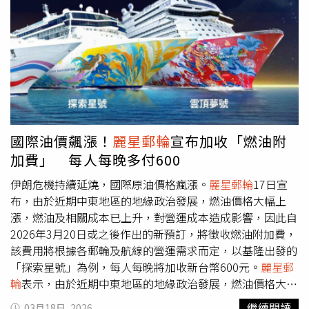
分布細緻均勻，脂肪融點低，入口即化，油香細緻且不顯厚
重，被視為頂級和牛中的代表。此次以台灣少見的關西風壽
喜燒「先煎後調味」的料理手法，呈現油花融化、香氣釋放
的視覺與味覺雙重體驗。讓消費者不需飛日本，也能在台北
品嚐關西最具代表性的和牛料理。「大阪．關西美食祭」套
餐於台北老爺中山日本料理廳獨家推出，每套4,280元
+10%，活動期間為5月1日至6月30日。凡點指定套餐即有
機會抽中台北至大阪來回機票，以及帛琉老爺大酒店、大阪
日航酒店、礁溪老爺酒店等住宿券。敘日全日餐廳季節限定
國際油價飆漲！
麗星郵輪
宣布加收「燃油附
主題「沖繩假期‧海味盛宴」，享沖繩黑糖味噌滷豚肉、松
加費」 每人每晚多付600
葉蟹蝦湯拉麵、酥炸鮑魚海鮮天婦羅、蒸烤牡蠣吃到飽。
（圖／六福旅遊集團提供）台北六福萬怡酒店敘日全日餐廳
伊朗危機持續延燒，國際原油價格瘋漲。
麗星郵輪
17日宣
則於午、晚餐時段推出「沖繩假期‧海味盛宴」主題料理，
布，由於近期中東地區的地緣政治發展，燃油價格大幅上
以沖繩飲食文化為核心，精選多道代表性美饌，包含口感清
漲，燃油及相關成本已上升，對營運成本造成影響，因此自
爽、海味鮮明的「海葡萄章魚沙拉」、展現南島異國氣息的
2026年3月20日或之後作出的新預訂，將徵收燃油附加費，
「南島風和牛塔可飯」、以黑糖與味噌慢火燉煮的「沖繩黑
該費用將根據各郵輪及航線的營運需求而定，以基隆出發的
糖味噌滷豚肉」、沖繩章魚大阪燒、沖繩風味苦瓜香煎豬梅
「探索星號」為例，每人每晚將加收新台幣600元。
麗星郵
花、沖繩握壽司與手卷等菜色，以及沖繩代表啤酒「Orion
輪
表示，由於近期中東地區的地緣政治發展，燃油價格大幅
生啤酒」，共計數十道沖繩美饌及特色飲品。除了主題料
上漲。對「探索星號」而言，燃油及相關成本已上升，對營
繼續閱讀
03月18日, 2026