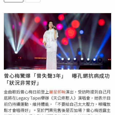
曾心梅驚爆「曾失聲3年」 曝孔鏘抗病成功
「狀況非常好」
金曲歌后曾心梅日前登上
麗星郵輪
演出，受訪時提到自己月
底將在Legacy Taipei舉辦《天公疼憨人》演唱會，她表示目
前仍持續運動、維持體能，「不要給自己太大壓力，喉嚨放
鬆才會唱得好」。至於門票完售後是否加場？曾心梅透露主