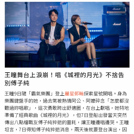
號「買4晚享5晚」、「第3人0元」優惠齊發。（圖／
麗星
暱搭著他的肩膀，兩人一同對鏡頭比讚，展現深厚交情。據
郵輪
提供）
麗星郵輪
：
麗星郵輪
2.0於夏季旅展期間，首度
了解，辛龍此行原本只是帶著10歲女兒霓霓登船度假，享受
公開探索星號秋季航程優惠「買4晚享5晚」、夏季航程「第
難得的親子時光。他事後也坦言，這趟旅程留下許多珍貴回
3人0元」、全台唯一郵輪敬老優惠及「The Palace 皇宮」
憶，「這幾天親子關係，對我來說是很美麗的回憶。」而這
套房體驗價第 2 人半價等多重優惠；星夢郵輪雲頂夢號也將
次郵輪之旅的起點，則是陳美鳳受邀擔任海上「星光演唱
同步加入旅展促銷，推出新加坡出發航程，同房第2~4人艙
會」演出嘉賓後，主動邀請辛龍父女同行。原本只是單純度
房費只要10元。雄獅集團：東南亞挪威郵輪翡翠號14日，
假的辛龍，後來得知陳美鳳將登台演出後，主動向對方表
獨家贈雙人台北-香港單程機票＋住宿，香港上船、新加坡
示：「姐，我可以上來互動一下嗎？」甚至提前準備約10首
下船，旅展價96,000元起。日本TANGRAM班尾滑雪5日，旅
歌曲、伴唱帶與監聽設備。陳美鳳透露，辛龍前一天才傳訊
展價59,900元，現場最高再折 7,000元。鬼首度假村滑雪5
息告知要上船，沒想到彩排時竟穿著一身閃亮造型現身，還
王瞳舞台上淚崩！唱《城裡的月光》不捨告
日，旅展價65,900元，現場最高再折7,000元。旅天下：東
主動協助幕後工作，讓眾人又驚又喜。為了讓辛龍順利登
別傅子純
南亞旅展清倉特惠12,999元起，過年早鳥最高折3,000元。
台，陳美鳳還特地刪減3首歌曲騰出表演時間。當晚辛龍除
日本暑假小孩最高省一萬，過年早鳥最高折3,000元。長線
了與陳美鳳合唱經典歌曲〈愛情釀的酒〉外，也重現久違的
王瞳9日隨「霸氣樂團」登上
麗星郵輪
探索星號開唱。身為
早鳥享優惠，秋冬第二人減15,000元，過年第二人折1萬。
模仿秀。他坦言自己已經至少6年沒有公開模仿，「其實會
樂團鍵盤手的她，過去常被熱情阿公、阿嬤碎念「怎麼都沒
可樂旅遊：夏季旅展限定優惠，跟團出國「萬元有找」！九
緊張」，但一拿起麥克風便立刻進入狀態，接連模仿張學
聽過妳唱歌」，這次勇敢跨出舒適圈，在台上獻唱，她特地
月連假出國最低13,900元起，日韓賞楓最低17,800元起，自
友、王傑、余天、姜育恆、齊秦及費玉清等歌手，無論歌聲
準備了經典歌曲《城裡的月光》，但7日登船出發當天突然
由行每人最高折3,000元，Club Med商品折2,000元，全球
或神韻都維妙維肖，贏得滿場掌聲。陳美鳳笑說：「老闆賺
傳出八點檔戰友傅子純猝逝的噩耗，讓王瞳邊唱邊哭。王瞳
機票、訂房88折起，高鐵旅遊商品全面69折起，國外票券
到、觀眾也賺到。」因為辛龍不僅唱歌，還帶來模仿橋段，
坦言，7日得知傅子純猝逝消息，兩天後就要登台演出，因