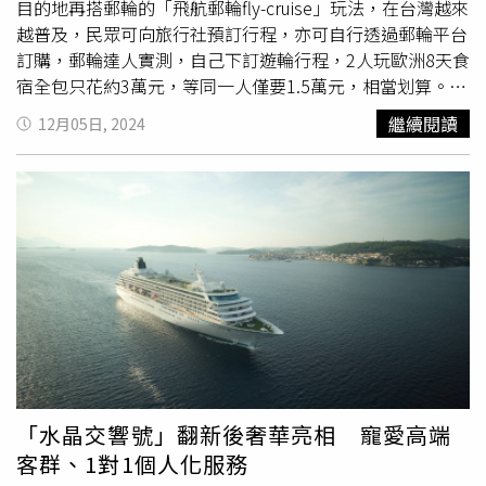
目的地再搭郵輪的「飛航郵輪fly-cruise」玩法，在台灣越來
越普及，民眾可向旅行社預訂行程，亦可自行透過郵輪平台
訂購，郵輪達人實測，自己下訂遊輪行程，2人玩歐洲8天食
宿全包只花約3萬元，等同一人僅要1.5萬元，相當划算。一
名郵輪愛好者林小姐就分享，曾經在登船前碰上一位年過8
繼續閱讀
12月05日, 2024
旬的老伯伯獨自一人，經關心後發現，「這位可愛的伯伯，
兒子幫他報名了郵輪行程，但他連要去哪玩都不知道，只知
道跟著旅行社人員走就對了。」雖林小姐有一絲擔心，但也
凸顯郵輪旅遊的安全性，以及不太需要長途跋涉就能出國看
世界的旅遊特性。高雄餐旅大學會展暨行銷系講師王聖傑表
示，相較搭飛機出國，搭乘郵輪旅遊移動前往不同城市，無
須長時間拉車、走路、更換飯店，想休息也能隨時進房，旅
遊的便利性和舒適性，相當適合年長者參與；裡頭豐富多樣
的設施及活動，也適合家族旅遊，白天各自選擇喜愛的活動
參加，晚上再一起團聚用餐，不同年齡層一起出遊，卻不必
綁著做同件事，大家都開心。郵輪船票包括在船上的早餐、
午餐和晚餐，幾乎24小時都有供餐，一天5餐以上都有可
「水晶交響號」翻新後奢華亮相 寵愛高端
能，根本就是吃貨的天堂。（圖／鳳凰旅遊提供）雄獅旅遊
客群、1對1個人化服務
也統計，因郵輪上24小時供餐，台灣旅客平均每日享用5.6