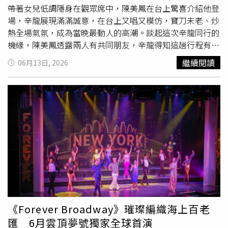
輪番登船演出，讓娛樂成為旅程的一部分。每年深受親子家
帶著女兒低調隱身在觀眾席中，陳美鳳在台上驚喜介紹他登
庭喜愛的「星海夏令營」今年亦全面升級回歸，內容涵蓋星
場，辛龍展現滿滿誠意，在台上又唱又模仿，寶刀未老、炒
海觀星營、星海泡泡Lab、星海小畫家、星海拼圖王、星海
熱全場氣氛，成為當晚最動人的高潮。談起這次辛龍同行的
小廚神及星海霓虹派對等活動，並邀請知名魔術師Sunny
機緣，陳美鳳透露兩人有共同朋友，辛龍得知這趟行程有
Chen陳日昇登船演出，透過寓教於樂的互動內容，讓孩子
她，便說「我也要來」，陳美鳳立刻熱情回應「歡迎啊，太
繼續閱讀
06月13日, 2026
在旅途中探索、學習與成長。隨著暑假旅遊旺季即將到來，
好了！」結果辛龍連耳麥和伴唱帶都提早準備好，一上船就
麗星郵輪
同步推出618年中慶優惠，首次針對暑假5晚以上
熱情表示「姐，我準備了10首歌！」但礙於整場表演只有
航程祭出第三人0元方案。旅客於6月30日前完成指定航程
30分鐘，陳美鳳笑說自己特地「自宮」拿掉3首歌，把時間
訂購，另可享每人每晚最高新台幣800元餐飲消費金優惠，
留給辛龍，辛龍在台上大唱《愛情釀的酒》，還接連帶來模
每房最高可享新台幣11,200元。
仿秀，逗樂全場觀眾。辛龍動人歌聲令觀眾陶醉。（圖／
麗
星郵輪
）陳美鳳表示，她跟辛龍過去曾一起到海外慰勞僑
胞，當時一個訪問團出行就是一個多月，朝夕相處奠定交
情。對於分出自己的表演時段，陳美鳳毫不介意，大器表
示：「有飯大家一起吃，福利給觀眾，老闆也開心！」看見
辛龍在台上展現活力，陳美鳳感性地說：「那段時間（喪
妻）他可能需要調適心情、陪伴小孩，現在就看他想不想回
歸舞台。看他今天上台多開心，剛剛還不想下來呢！」這次
《Forever Broadway》璀璨編織海上百老
辛龍帶女兒同行，聽聞現場有媒體隨行一度相當擔心女兒曝
匯 6月雲頂夢號獨家全球首演