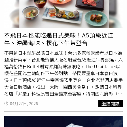
郵輪演出，康康表示過去其實已有海上表演經驗，這次更打
算帶家人同行，希望除了工作，也能好好享受難得假期，
「只要看到孩子跟觀眾開心，我就會很有成就感」。曾心梅
則對暌違近10年再度登上
麗星郵輪
感到相當興奮，預計準備
長達1小時的精彩演出，以國語、台語及英文經典老歌陪伴
不飛日本也能吃遍日式美味！A5頂級近江
旅客共度海上時光。
麗星郵輪
推出「今夏海上音樂季」，邀
牛、沖繩海味、櫻花下午茶登台
請多位重量級藝人輪番登船演出。其中，「台灣最美歐巴
桑」陳美鳳將率領霸氣樂團於6月7日航次率先開唱；7月12
不用到日本就能品嚐日本風味！台北多家餐飲業者以日本為
日由金曲歌后曾心梅接棒登台；壓軸則由綜藝天王康康於8
題推新菜單，台北老爺攜大阪名廚登台A5近江牛壽喜燒，六
月9日演出。此外，6月指定6天5晚航次同步祭出「買4晚送
福萬怡敘日Buffet則有沖繩海味無限吃，The Ukai Taipei以
1晚」優惠，讓旅客能以更輕鬆的方式，一次享受海上音
櫻花盛開為主軸創作下午茶甜點，帶民眾盡享日本春日浪
樂、美食與日本假期。
漫。日本頂級A5近江牛壽喜燒隆重登台！台北老爺酒店攜手
大阪日航酒店，推出「大阪．關西美食祭」，邀請日本料理
名店「弁慶」料理長吉田全雄來台客座，將關西六府縣（大
阪、京都、滋賀、奈良、和歌山、兵庫）的料理精華，以完
繼續閱讀
04月27日, 2026
整會席形式搬上台北老爺餐桌。此次最大亮點為選用日本三
大和牛之一的滋賀縣A5頂級近江牛，近江牛是日本最古老的
和牛品種之一，擁有超過400年歷史，A5等級的BMS12油花