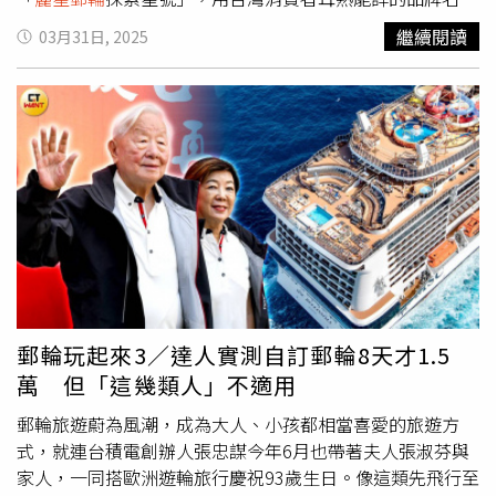
更加豐富。
稱，推動國內的郵輪旅遊市場。今年業者以
麗星郵輪
的品牌
繼續閱讀
03月31日, 2025
重新出發，堅守深耕台灣的信念繼續推動郵輪旅遊成長，除
了30日首航的探索星號外，還有領航星號共同組成的
麗星郵
輪
，將持續為台灣旅客提供高品質且親民的海上度假體驗。
麗星及星夢郵輪總裁吳明發表示，去年名勝世界一號郵輪以
基隆為母港的3個月期間內，在基隆創下了1.3億元的採購
額，證明公司有意深耕在地市場，探索星號今年自3月28日
起到10月下旬，將在基隆港靠泊71航次。基隆市副市長邱
佩琳指出，希望
麗星郵輪
的回歸，能夠讓更多國內外遊客能
夠來到基隆，看到基隆的美好，也期待能為基隆創造更多消
費及就業機會。台灣港務公司總經理王錦榮說，今年台灣國
際郵輪預估共有557艘次、郵輪旅客量達100萬旅客人次，
其中
麗星郵輪
探索星號約占3成。另外，
麗星郵輪
也將逐步
郵輪玩起來3／達人實測自訂郵輪8天才1.5
增加海外客源市場占比，意即將有更多海外旅客搭乘飛機來
萬 但「這幾類人」不適用
台轉搭郵輪出海，可望讓進出基隆港的外籍旅客數上看32.5
萬人次。
郵輪旅遊蔚為風潮，成為大人、小孩都相當喜愛的旅遊方
式，就連台積電創辦人張忠謀今年6月也帶著夫人張淑芬與
家人，一同搭歐洲遊輪旅行慶祝93歲生日。像這類先飛行至