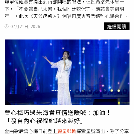
辦單位確實有提出到南部開唱的想法，但她希望先休息一
下，「不要讓自己太累，我個性比較保守，應該會等到明
年」。此次《天公疼憨人》個唱再度與音樂總監孔鏘合作，
曾心梅笑說，孔鏘就像自己的「定心丸」，「有些歌我自己
繼續閱讀
07月21日, 2026
很想唱，但可能會有盲點。以前演唱會我很喜歡唱Mariah
Carey、Whitney Houston的歌，本來還想唱Celine Dion的
〈All by Myself〉，都是孔鏘幫我Hold住」，她也預告，這
次演唱會將特別挑戰Whitney Houston的英文歌曲。至於外
界關心孔鏘的健康狀況，曾心梅透露，兩人2020年合作
《台灣大歌廳》時，正好都是身體最不好的時候，「那時候
我喉嚨也不好，兩個人都不好。孔鏘大概花了2年時間恢
復，我喉嚨則花了3年才好。」如今她欣慰表示：「生病真
的要看醫生，孔鏘現在狀況非常好，後來有貴人相助，平常
還是要靠瑋瑋（老婆）照顧，我們也都會提醒他，不要吃太
多甜食」。曾心梅月底將在Legacy Taipei舉辦《天公疼憨
人》演唱會。（圖／
麗星郵輪
提供）
曾心梅巧遇朱海君真情送暖喊：加油！
「發自內心祝福她越來越好」
金曲歌后曾心梅日前登上
麗星郵輪
探索星號演出，除了分享