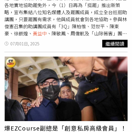
好，做出這種結論，完全無法接受」。 侯漢廷則透露，這
各地實地協助罷免外，今（1）日再為「挺罷」推出新策
些調查委員寫出這種報告，並不是義務幫忙，而是拿著納稅
略，宣布集結八位知名媒體人及罷團成員，成立全台巡迴助
人的血汗錢，根據現行規定，校事會議一旦啟動調查，每人
講團，只要罷團有需求，他與成員就會到各地協助。參與林
可領出席費2500，元，3人一組共7500，元，且通常調查是
俊憲召集的助講團成員有「3Q」陳柏惟、范世平、陳東
2次起跳；逐字稿費每分鐘30元，一場調查動輒300分鐘以
豪、徐嶔煌、
黃益中
、陳敏鳳、周偉航及「山除薇害」團隊
上，就是上萬元；主筆委員的賺稿費每1000字可領1100元
成員阿美，林俊憲表示，八人都是擁有全國高知名度的人
繼續閱讀
07月01日, 2025
至1600元，因此一個案子結案，至少要花公帑3萬元。侯漢
物，他的角色就是擔任平台，提供罷團現在急需的媒體資
廷怒斥，「調查委員領著高額費用，卻做出讓壞學生肆無忌
源。林俊憲表示，從上週開始，他接受罷團的邀請到全國各
憚、讓好老師黯然離場的荒唐決議。把教育界搞得烏煙瘴
地協助，也和許多罷團夥伴了解他們的需求。過程中他發
氣，這些領錢辦事的恐龍委員，比犯錯的學生還要可惡！教
現，現在罷團行動以深入市場等人潮聚集地掃街和宣講為
育部，你們放任這種體制繼續羞辱第一線的教師，難道不需
主，但苦於缺乏足夠高知名度的政治人物或媒體人，難以發
要出來給個交代嗎？」
揮「母雞帶小雞」的效應。現在全國有31個罷團，每週都會
舉辦數場活動，對「母雞」的需求很大，他便有了籌組宣講
團的想法。「山除薇害」發言人阿美表示，感謝俊憲委員籌
劃如此有意義的活動。她指出，從罷免團體的角度來看，若
有立委、議員、或媒體人願意協助進入市場、走上街頭進行
宣講，對於擴大民意支持極為重要。「大罷免」能走到今天
實屬不易，過程艱辛，在這個關鍵時刻，希望凝聚最大的民
爆EZCourse副總是「創意私房高級會員」！