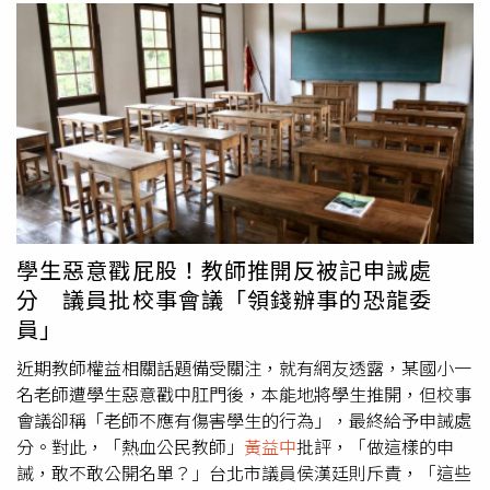
學生惡意戳屁股！教師推開反被記申誡處
分 議員批校事會議「領錢辦事的恐龍委
員」
近期教師權益相關話題備受關注，就有網友透露，某國小一
名老師遭學生惡意戳中肛門後，本能地將學生推開，但校事
會議卻稱「老師不應有傷害學生的行為」，最終給予申誡處
分。對此，「熱血公民教師」
黃益中
批評，「做這樣的申
誡，敢不敢公開名單？」台北市議員侯漢廷則斥責，「這些