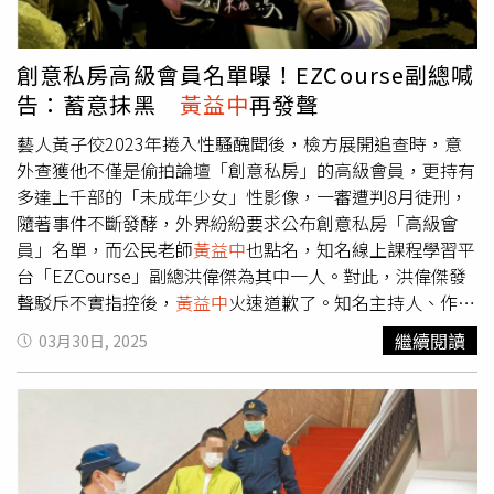
形式的誹謗攻擊行為，並立即刪除所有相關不實留言與訊
息，若有再犯或持續散播，必將請敦信法律事務所嚴密蒐
證，全力追究到底，務必使散播者承擔一切法律後果，絕不
創意私房高級會員名單曝！EZCourse副總喊
姑息。事後，
黃益中
道歉，本人轉發Threads上網友所貼創
告：蓄意抹黑
黃益中
再發聲
意私房涉案名單，其中「線上平台副總洪偉傑」發出聲明
書，此為假帳號虛構不實謠言，本人若有不當轉發造成當事
藝人黃子佼2023年捲入性騷醜聞後，檢方展開追查時，意
人名譽受損，在此公告道歉。對此，洪偉傑回應，「本人誠
外查獲他不僅是偷拍論壇「創意私房」的高級會員，更持有
摯感謝吳老師與黃老師為台灣社會發聲，嚴正譴責創意私房
多達上千部的「未成年少女」性影像，一審遭判8月徒刑，
事件嚴重迫害台灣孩童的成長環境與社會和諧。本人與黃老
隨著事件不斷發酵，外界紛紛要求公布創意私房「高級會
師、吳老師皆因特定網軍惡意操弄錯誤資訊與圖片而受害，
員」名單，而公民老師
黃益中
也點名，知名線上課程學習平
呼籲大眾停止不實訊息散播。本人自此不再就此事對外發
台「EZCourse」副總洪偉傑為其中一人。對此，洪偉傑發
言，感謝吳淡如老師與
黃益中
老師的協助，期盼各界一同打
聲駁斥不實指控後，
黃益中
火速道歉了。知名主持人、作家
造和諧友善的社會環境，保障孩童健康成長。」
「吳淡如」近日在臉書發文號召網友，「你是否也贊成公布
繼續閱讀
03月30日, 2025
這80位「高級會員」名單並起訴，不管他們有何等社會名
望？」並附上憤怒符號表情貼。貼文曝光後，網友紛紛響應
留言，「沒有理由不公布，必須公布！」、「贊成，加害者
還在乎社會名望？」、「非常讚成，這群人真的超可惡
的」、「公布所有的個資，就像他們公布未成年的個資」、
「不能矛頭都只瞄準一個，其他都是共犯...」、「這些魔鬼