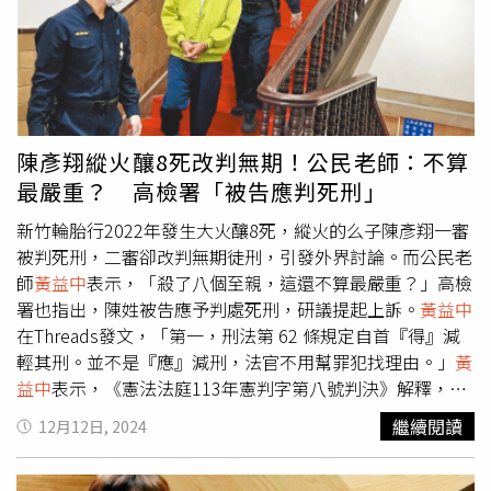
真的太可惡了，共犯結構通通都公布出來，孩子們太可憐
了」、「贊成！！！很想知道這些人怎麼好意思躲在暗處做
壞事，天亮在地面上是如何的戴面具生活，噁心至極。」公
民老師
黃益中
也呼應發文，PO出13位會員名單，其中包含
EZCourse的副總洪偉傑。針對遭指涉案，洪偉傑昨（29
日）發出澄清聲明，「有關近日不明人士在臉書以數個假帳
陳彥翔縱火釀8死改判無期！公民老師：不算
號捏造本人為「創意私房會員」之內容，特此聲明澄清純屬
最嚴重？ 高檢署「被告應判死刑」
惡意虛構不實謠言，嚴重損及本人及日月文化出版股份有限
公司EZ Course線上課程學習平台聲譽，請大眾勿輕信假訊
新竹輪胎行2022年發生大火釀8死，縱火的么子陳彥翔一審
息而受影響。網路散播假訊息涉犯刑法加重誹謗罪，請大眾
被判死刑，二審卻改判無期徒刑，引發外界討論。而公民老
切勿轉傳散播，以免觸法，提請注意。」洪偉傑強調，若繼
師
黃益中
表示，「殺了八個至親，這還不算最嚴重？」高檢
續散布不實指控，將採取法律行動，「此等不實言論係由特
署也指出，陳姓被告應予判處死刑，研議提起上訴。
黃益中
定網路網軍策劃並針對性攻擊，藉由網路惡意攻擊手法蓄意
在Threads發文，「第一，刑法第 62 條規定自首『得』減
抹黑，以達到惡意毀損名譽之目的。日月文化出版股份有限
輕其刑。並不是『應』減刑，法官不用幫罪犯找理由。」
黃
公司嚴正警告相關人士，立即停止任何形式的誹謗攻擊行
益中
表示，《憲法法庭113年憲判字第八號判決》解釋，
為，並立即刪除所有相關不實留言與訊息。若有再犯或持續
「犯罪情節屬最嚴重」可死刑，「殺了8個至親，這還不算
繼續閱讀
12月12日, 2024
散播，洪偉傑先生和日月文化出版股份有限公司必將請敦信
最嚴重？那法官可以告訴我，什麼才是最嚴重之罪嗎？」
黃
法律事務所嚴密蒐證，全力追究到底，務必使散播者承擔一
益中
說，「第三，刑法第 77 條規定，無期徒刑執行逾25年