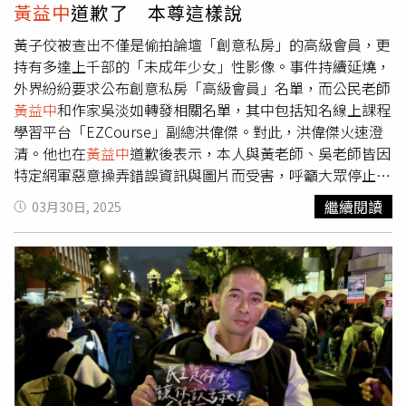
意，也感謝「八方支援」成為罷團堅強的後盾。媒體人陳東
黃益中
道歉了 本尊這樣說
豪說，現場許多與會者都是長期關注台灣政治的媒體人，然
而大家都未曾見過如今這般混亂的國會現況。他直言，這已
黃子佼被查出不僅是偷拍論壇「創意私房」的高級會員，更
非單純黨派之爭，而是國會最基本運作規則遭到破壞，多數
持有多達上千部的「未成年少女」性影像。事件持續延燒，
黨應負起最大責任。正因為如此，許多媒體朋友也選擇加入
外界紛紛要求公布創意私房「高級會員」名單，而公民老師
助講團，發揮媒體人的社會影響力，為恢復國會正常運作盡
黃益中
和作家吳淡如轉發相關名單，其中包括知名線上課程
一份心力。媒體人陳敏鳳表示，身為曾在立法院跑新聞超過
學習平台「EZCourse」副總洪偉傑。對此，洪偉傑火速澄
二十年的記者，衷心期盼國會能恢復理性對話。她強調，行
清。他也在
黃益中
道歉後表示，本人與黃老師、吳老師皆因
政與立法之間應有明確而合理的界限，國會的正常運作是整
特定網軍惡意操弄錯誤資訊與圖片而受害，呼籲大眾停止不
體社會運作的根基，因此她也願意投身宣講活動，為此目標
實訊息散播。洪偉傑昨（29日）發聲明澄清，有關近日不明
繼續閱讀
03月30日, 2025
努力。林俊憲補充說，過去幾週來，他已陸續和各地罷團建
人士在臉書以數個假帳號捏造本人為「創意私房會員」之內
立聯繫管道，無論人力、物力都盡可能協助，例如他的宣傳
容，特此聲明澄清純屬惡意虛構不實謠言，嚴重損及本人及
車目前就正借給罷團使用，現在實際陪罷團一起打陸戰，發
日月文化出版股份有限公司EZ Course線上課程學習平台聲
現需要更多媒體資源，他便想辦法來整合。現在罷免已進入
譽，請大眾勿輕信假訊息而受影響。網路散播假訊息涉犯刑
最後衝刺階段，民進黨全體黨公職都應暫且放下個人得失，
法加重誹謗罪，請大眾切勿轉傳散播，以免觸法，提請注
全心全意投入協助大罷免，因為罷免最終結果將直接決定民
意。洪偉傑強調，若繼續散布不實指控，將採取法律行動，
進黨未來能否穩健執政，若是民進黨的一員，就絕對不能置
此等不實言論係由特定網路網軍策劃並針對性攻擊，藉由網
身事外，每個人都能以自己能力所及的方式協助公民創造歷
路惡意攻擊手法蓄意抹黑，以達到惡意毀損名譽之目的；日
史。
月文化出版股份有限公司嚴正警告相關人士，立即停止任何