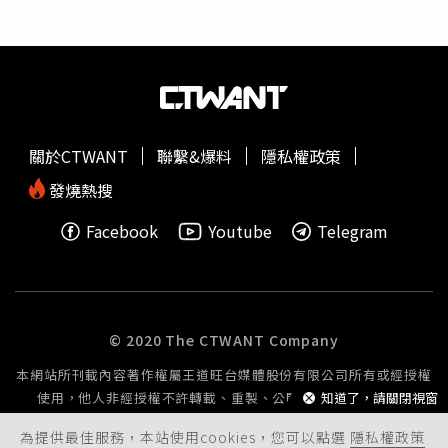
需要尋求協助的人不敢去找尋相關訊息與處理方式，跟以前
罪畫面及追逐過程，目前已交給警方處理。
黃益中
表示，可
污名化離婚、合理家庭暴力等等的思想有什麼不同。四、仍
以體恤警方在防疫期間業務大增，無法立刻逮到色狼，但他
然感謝小編嘗試用各種方式推廣書籍，但以這樣的方式宣
擔心偷拍狼是慣犯，一日不到案，可能故態復萌，對被害人
傳，根本沒有人敢借閱這些書，成為破壞所謂「良好婚姻關
或者女性市民都將「遑遑（惶惶）不可終日、無法安心」。
係、優質校園環境」的罪人。國立陽明交通大學圖書館應該
黃益中
歷年熱心追求實踐居住正義躍上新聞版面；對於妻子
為作為知識傳播者，並某程度代表學校對於這些概念的理
在連鎖超商購物遭偷拍事件，大安警方已積極調閱監視器鎖
關於CTWANT
聯繫&爆料
隱私權政策
解，書籍選取不是問題，詮釋跟傳播方式才是大問題。該篇
定偷拍對象，有信心在短時間內破案。
貼文遭到大批網友出征後，已經由粉絲專頁管理員編輯修
發燒熱搜
改，原貼文已不可見。
Facebook
Youtube
Telegram
© 2020 The CTWANT Company
本網站所刊載內容著作權屬王道旺台媒體股份有限公司所有或經授權
使用，他人非經授權不許轉載、重製、公開播送或公開傳輸。
知道了，請關閉視窗
為提供最佳服務，本站使用cookies，您可以點選
隱私權政策