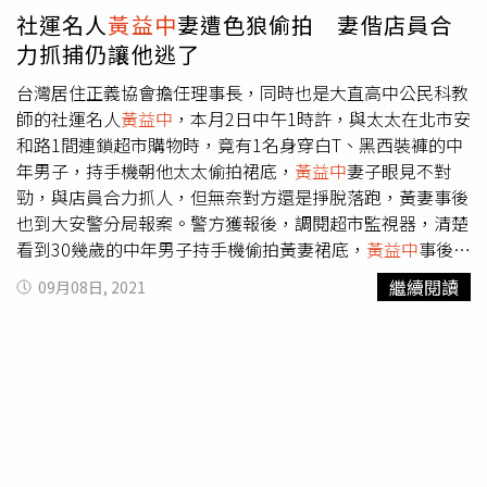
文的用意，是希望大家可踴躍去陽明交通大學圖書館預約借
社運名人
黃益中
妻遭色狼偷拍 妻偕店員合
閱，不過小編原始發文「Q.E.D.｜本校教職員們的婚姻關係
力抓捕仍讓他逃了
良好！良好的身心靈狀態，共創優質校園環境~老公怎麼還
不去死」，由於語意不詳，引來部分網友不滿，在貼文底下
台灣居住正義協會擔任理事長，同時也是大直高中公民科教
留言開砲。網友紛紛留言砲轟：「借書的人不代表婚姻關係
師的社運名人
黃益中
，本月2日中午1時許，與太太在北市安
不好，沒借這本書也不代表婚姻關係良好。我覺得透過表面
和路1間連鎖超市購物時，竟有1名身穿白T、黑西裝褲的中
上的借書數量詮釋他人的婚姻關係不恰當」、「看來陽明交
年男子，持手機朝他太太偷拍裙底，
黃益中
妻子眼見不對
大已經徹徹底底沉淪了，希望各位閒暇之餘多看看書充實自
勁，與店員合力抓人，但無奈對方還是掙脫落跑，黃妻事後
己的知識，讓自己說出來的話可以有點內涵，至少在公共場
也到大安警分局報案。警方獲報後，調閱超市監視器，清楚
合的發言可以得體一點」、「圖書館小編在工作時間使用粉
看到30幾歲的中年男子持手機偷拍黃妻裙底，
黃益中
事後也
專宣傳書籍是可以，但將婚姻關係二分法貼標籤和扣帽子真
PO文強調「原本以為偷拍都是發生在社會新聞上的事、沒
繼續閱讀
09月08日, 2021
的不太好」。原貼文下，也有網友留言認為，為何大家要對
想到這次的受害者竟是自己太太」，並惋惜店員雖然見義勇
一則貼文小題大作，但隨即有網友發文細數4點原因：個人
為抓人，可惜歹徒仍掙脫逃走。社運名人
黃益中
的妻子在超
認為圖書館小編作為官方發言人，用這樣的方式宣傳有所不
市竟遭變態狼偷拍，目前已向轄區大安警分局報案。（圖／
妥。一、請問小編有看過這本書嗎，這篇貼文的敘事形式太
翻攝畫面）
黃益中
還原當時情況表示，太太原本在超商挑選
過斷章取義，甚至於妖魔化這整本書，以及借閱這本書的
櫃上物品，就察覺背後有人，餘光也有瞄到對方持手機正面
人。二、文章中推論看這本書的就是婚姻狀況有問題，沒有
朝上偷拍裙底，太太馬上轉身喝斥「你幹嘛拍我」，偷拍狼
看就是婚姻幸福美滿，這個邏輯上成立嗎？三、就算這本書
這時拔腿落跑，太太也邊追邊喊「有色狼」，但對方手腳很
真的是幫助大家尋求婚姻問題解方的書，這樣的言論完全讓
快一溜煙就跑了，店員事後調閱監視器，清楚看到偷拍狼犯