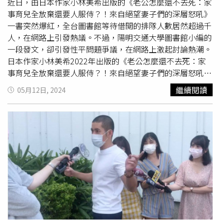
近日，由日本作家小林美希出版的《老公怎麼還不去死：家
事育兒全放棄還要人服侍？！來自絕望妻子們的深層怒吼》
一書突然爆紅，全台圖書館等待借閲的排隊人數居然超過千
人，在網路上引發熱議。不過，陽明交通大學圖書館小編的
一段發文，卻引發性平問題爭議，在網路上激起討論熱潮。
日本作家小林美希2022年出版的《老公怎麼還不去死：家
事育兒全放棄還要人服侍？！來自絕望妻子們的深層怒吼》
是一本探討當代女性面對生產、婚姻、職場、家庭、育兒等
繼續閱讀
05月12日, 2024
困境，卻又得不到丈夫支持，也得不到法律保障的沉痛社會
紀實報導。這本書2022年12月由台灣東販出版社出版發
行，書中記載多名已婚女性的心聲，在近日引起廣大共鳴，
不少女網友分享讀後心得，有人認為「其實這本書更適合給
男人看」、「身為老公的人應該必讀」，名嘴
黃益中
也指出
「這本書真的是家庭和樂居家必備良藥」。這本書近日於網
路爆紅，國立陽明交通大學圖書館的臉書粉專發文指出，全
台圖書館排隊預約借閱的人竟高達一千多人。其中雙北市立
圖書館有612人預約，桃園市立圖書館有160人，台中市立
圖書館有317人，台南市立圖書館有391人，高雄市立圖書
館則有274人，不過陽明交通大學圖書館排隊0人。該篇發