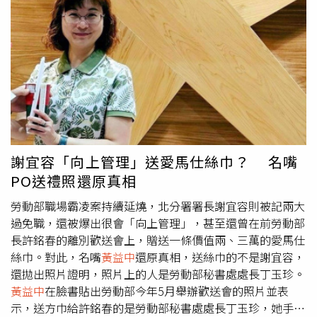
切法律後果，絕不姑息。」對此，
黃益中
昨天深夜也在臉書
可以申請假釋。就算要廢死，也應該是終身監禁，而不是用
發出道歉文，「本人轉發Threads上網友所貼創意私房涉案
這種假的無期徒刑來混淆視聽。」陳彥翔妻子的3名姐姐11
名單，其中『線上平台副總洪偉傑』今晚發出聲明書，此為
日也指出，對於陳彥翔改判無期無法接受，對台灣司法也很
假帳號虛構不實謠言，本人若有不當轉發造成當事人名譽受
失望，誰能保證加害人出獄不會再傷害其他人。高檢署表
損，在此公告道歉。」
示， 本署檢察官認本案陳姓被告基於殺人之直接故意，放
火致有8位被害人死亡之罪行，已符合憲法法庭113年憲判
字第8號判決所示之個案犯罪情節屬最嚴重之罪行，被告罪
無可逭，非永久與世隔絕無以實現正義，應予判處死刑，本
署檢察官將於收受判決後，研議提起上訴。
謝宜容「向上管理」送愛馬仕絲巾？ 名嘴
PO送禮照還原真相
勞動部職場霸凌案持續延燒，北分署署長謝宜容則被記兩大
過免職，還被爆出很會「向上管理」，甚至還曾在前勞動部
長許銘春的離別歡送會上，贈送一條價值兩、三萬的愛馬仕
絲巾。對此，名嘴
黃益中
還原真相，送絲巾的不是謝宜容，
還拋出照片證明，照片上的人是勞動部秘書處處長丁玉珍。
黃益中
在臉書貼出勞動部今年5月舉辦歡送會的照片並表
示，送方巾給許銘春的是勞動部秘書處處長丁玉珍，她手上