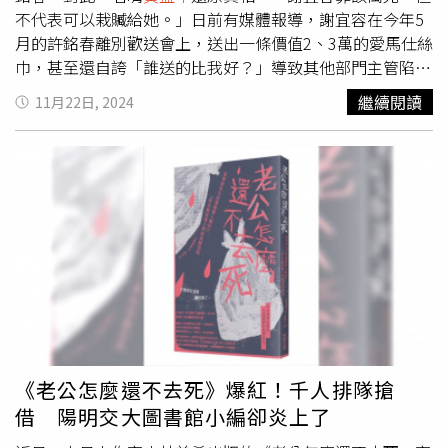
不代表可以栽贓給她。」日前有媒體報導，謝宜容在今年5
月的許銘春離別歡送會上，送出一條價值2、3萬的愛馬仕絲
巾，甚至還自誇「誰送的比我好？」導致其他部門主管陷入
壓力，模糊歡送會的目的。名嘴
黃益中
21日深夜發文表示，
繼續閱讀
11月22日, 2024
「謝宜容罪該萬死，但不代表可以栽贓給她。」
黃益中
表示
自己經過多方查證，澄清事實，這條愛馬仕絲巾價值新台幣
8800元，為勞動部秘書處單位合送，出資者超過30人，包
括跨司處、跨機關及退休人員，均具名於贈送卡片上。
黃益
中
指出，雖然各單位在歡送會上都有準備禮物，送麥克風的
就不只一個，只是禮物都擺在桌上，愛馬仕禮盒最顯眼，參
加歡送會的同仁進門就會看到這個禮盒。此外，
黃益中
表示
謝宜容是北分署長，這個愛馬仕並不是她單位送的，致贈者
也不是她，講出「誰的禮物比我好」這句話更不可能是她說
的，而是秘書處的致贈者長官。聽到這句話的現場人證很
多，「大家印象深刻」。
黃益中
質疑，勞動部裡顯然有人去
跟媒體爆假消息，「要把這條愛馬仕嫁禍給謝宜容，目的何
《老公怎麼還不去死》爆紅！千人排隊搶
在？」
黃益中
坦言，若送愛馬仕是為了感謝許銘春部長，
借 陽明交大圖書館小編卻炎上了
「那何必躲躲藏藏，偷偷去洗這個風向？」