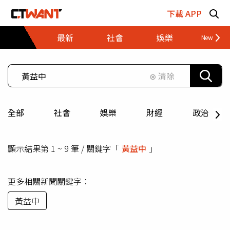
跳至主要內容區塊
下載 APP
最新
社會
娛樂
財經
⊗ 清除
全部
社會
娛樂
財經
政治
顯示結果第 1 ~ 9 筆 / 關鍵字「
黃益中
」
更多相關新聞關鍵字：
黃益中