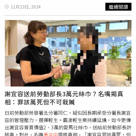
珍珠板上面有募資的同仁名單，她說「誰送的比我好」，右
繼續閱讀
11月23日, 2024
邊部長許銘春則笑開懷。至於照片來源，
黃益中
表示，照片
是勞動部員工提供，因為「其中有人是不樂之捐，在這種職
場文化裡，上面主管要你分攤愛馬仕方巾金額送給大長官，
而且要寫上名字，誰敢說不？其他司處同仁看了也傻眼，他
們只合送一支1000多元的麥克風，結果秘書處長當眾送部
長愛馬仕方巾禮盒，這種送禮文化算不算是向上管理的範
本」？ 除此之外，
黃益中
質疑，許銘春受訪時曾表示，真
的沒有什麼特別禮物，也讓他認為「如果愛馬仕方巾不叫特
別，那真的不知道有什麼禮物能讓部長有印象」。
黃益中
21
日曾發文表示，經過多方查證，發現這條愛馬仕絲巾單價為
8800元，是勞動部秘書處單位合送，出資者超過30人，包
括跨司處、跨機關及退休人員，均具名於贈送卡片上，這有
謝宜容送前勞動部長3萬元絲巾？名嘴揭真
發票為證。各單位當時都有準備禮物，只是禮物擺在桌上，
相：罪該萬死但不可栽贓
愛馬仕禮盒最顯眼。這個愛馬仕不是謝宜容送的，講出「誰
的禮物比我好」這句話也不是她，而是秘書處的致贈者長
日前勞動部勞發署北分署同仁，疑似因長期承受分署長謝宜
官，聽到這句話的現場人證很多，「大家印象深刻」。名嘴
容的管理壓力，選擇輕生。霸凌輕生案持續延燒，如今更傳
爆料前勞動部長許銘春的離別歡送會上，送愛馬仕絲巾的另
出謝宜容曾買價值2、3萬的愛馬仕絲巾，送給前勞動部長許
有其人。（圖／翻攝自
黃益中
臉書）
銘春。對此，名嘴
黃益中
還原真相，「謝宜容罪該萬死，但