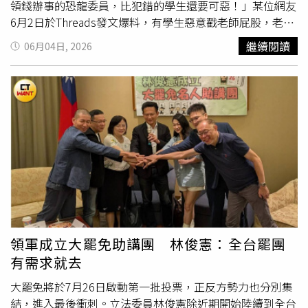
領錢辦事的恐龍委員，比犯錯的學生還要可惡！」某位網友
6月2日於Threads發文爆料，有學生惡意戳老師屁股，老師
本能推開，應屬於正當防衛，但校事會議調查結果卻認為，
繼續閱讀
06月04日, 2026
「即使是故意戳屁股，甚至是戳中肛門，身為老師還是不應
有傷害學生的行為」，認定老師違反了教師考核辦法。對
此，
黃益中
轉發該貼文並指出，相關公文顯示，該案中訪談
的5位同班學生一致描述，犯案學生是故意戳老師屁股，並
有3位同班學生描述，有聽到犯案學生有先問旁邊同學要不
要戳老師屁股，後續調查小組認為，老師不應有傷害學生的
行為，認定老師的行為符合稱「教師考核辦法」第6條第2項
第6款，該名教師依規定須遭記申誡處分1次。
黃益中
也傻眼
道，「我是真心想問，到底是哪個學校的校事會議？到底是
哪裡請來的委員？做這樣的申誡，敢不敢公開名單？」貼文
曝光後，不少鄉民紛紛在底下留言，「老師應該可以告學生
性騷擾」、「做出這種決定的到底是誰？大家去戳戳看他好
領軍成立大罷免助講團 林俊憲：全台罷團
不好」、「這是根本超越刑法存在的扭曲見解」、「做這種
有需求就去
調查報告，根本也無法保護教師」、「支持公開委員名
單」、「勇敢提告學生，透過更高階的法律回應校事會
大罷免將於7月26日啟動第一批投票，正反方勢力也分別集
議」、「如果要這樣乾脆不要在校內處理，直接都上法院就
結，進入最後衝刺。立法委員林俊憲除近期開始陸續到全台