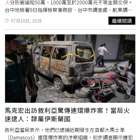
至少39人死亡，超過13萬人被疏散，其中大部分在廣西地
人
分別被諭知50萬、1000萬至於2000萬元不等金額交保。
區。
台中地檢署9日指揮檢察事務官、台中市調查處、航業調查
處、台中市刑大、內政部警政署保安警察第四總隊等單位，
繼續閱讀
07月10日, 2026
會同衛福部食藥署、台中市食安處、彰化縣衛生局等，前往
中聯油脂、福壽實業、福懋油脂、泰山企業4家公司共計6處
所執行搜索。檢警依法查扣電子郵件、會議記錄、相關設備
機具、檢驗報告、出貨銷售資料、生產紀錄、進口報單、隨
身碟、多支行動電話等，並查封工廠內儲油槽及涉案不法所
則。檢察官帶回被告11人進行偵訊，包含中聯公司董事長蔡
清松、總經理余凌冲、陳姓廠長、品研課陳姓副課長，福壽
公司董座洪堯昆、總經理趙文強、顏姓協理、黃姓副理，福
懋公司董座吳星澄、總經理張志賓、泰山公司董座劉偉龍等
11人，並傳喚13名證人到案說明。經檢察官核對證據及證
人供述，認定認定被告11人均涉犯《食品安全衛生管理法》
第49條第1項、第2項等罪嫌重大；其中，中聯油脂總經理
馬克宏出訪敘利亞驚傳連環爆炸案！當局火
余凌冲，遭檢方認定其有事實足認為有湮滅、偽造證據及勾
速逮人：隸屬伊斯蘭國
串共犯、證人之虞，有羈押之原因及必要，訊畢後於今日清
晨向法院聲押。中聯董事長蔡清松獲2000萬交保，福壽公
敘利亞當局表示，他們已逮捕近期發生在首都大馬士革
司董事長洪堯昆、泰山公司董事長劉偉龍各1000萬交保，
（Damascus）連環爆炸案的涉案組織，初步調查顯示嫌犯