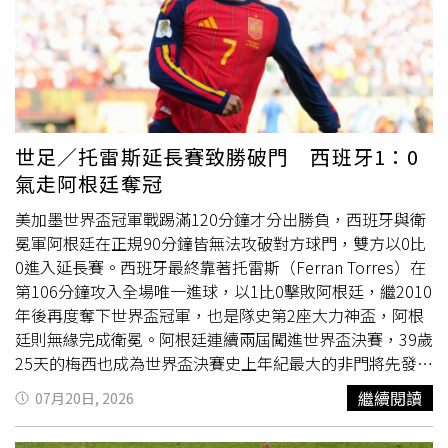
置轉介等協助，並已召開家長說明會。上週他也親自在議會
接見陳情家長、收下陳情書，承諾加速釐清案情，並將於本
月底主持專案調查小組會議，對外公布調查結果。台北市教
育局表示，本案採行政裁罰與刑事偵辦雙軌進行，目前行政
裁罰金額累計已達50萬6000元，專案調查預計7月底完成；
刑事部分則已依《刑事訴訟法》第241條主動向台北地檢署
告發，並提供監視器影像、涉案人員及被害幼童等相關資
世足／托雷斯延長賽致勝破門 西班牙1：0
料，全力配合司法偵辦。教育局強調，涉案教保人員除涉嫌
氣走阿根廷奪冠
傷害罪外，也可能涉及妨害幼童發育罪及強制罪等罪嫌，市
府將依法追究相關刑事責任，對任何虐待幼童行為絕不寬
美加墨世界盃冠軍戰踢滿120分鐘才分出勝負，西班牙與衛
貸。
冕軍阿根廷在正規90分鐘皆無法攻破對方球門，雙方以0比
0進入延長賽。西班牙最終靠著托雷斯（Ferran Torres）在
第106分鐘攻入全場唯一進球，以1比0擊敗阿根廷，繼2010
年後再度奪下世界盃冠軍，也是隊史第2座大力神盃，阿根
廷則無緣完成衛冕。阿根廷連續兩屆闖進世界盃決賽，39歲
25天的梅西也成為世界盃決賽史上年紀最大的非門將先發球
員。西班牙則是相隔16年重返決賽，19歲的亞馬爾
繼續閱讀
07月20日, 2026
（Lamine Yamal）同樣締造紀錄，成為史上首位在20歲前
同時登上歐洲國家盃與世界盃決賽的球員，也是世界盃決賽