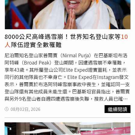
驗，並持續調查釐清落水原因。
8000公尺高峰遇雪崩！世界知名登山家等
10
人
隊伍證實全數罹難
尼泊爾知名登山家普爾賈（Nirmal Purja）在巴基斯坦布洛
阿特峰（Broad Peak）登山期間，因遭遇雪崩不幸罹難，
享年43歲。其所屬登山公司Elite Exped證實噩耗，並表示
同行的其他隊員也不幸身亡。Elite Exped在Instagram發文
表示，普爾賈於布洛阿特峰雪崩事故中喪生，並確認同一支
登山隊還有其他成員未能生還。巴基斯坦官員指出，普爾賈
與另外9名登山者自週四遭遇雪崩後失聯，搜救人員已確認
其遺體的位置，但因現場地形十分險峻，截至目前為止仍無
繼續閱讀
08月02日, 2026
法安全運下山。這支
10人
登山隊包括6名尼泊爾人，以及來
自巴基斯坦、阿曼、美國及中國的登山者。搜救隊已於週五
尋獲3具遺體，其餘罹難者的位置則透過無人機完成確認。
據了解，由於巴基斯坦不像尼泊爾具備利用直升機長索吊掛