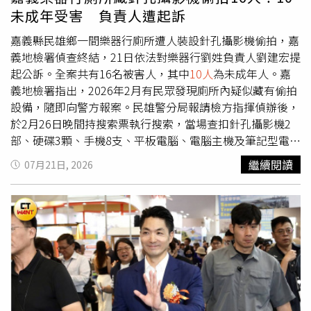
工作，突然感受到前所未有的劇烈前後搖晃，即使雙手緊抓
未成年受害 負責人遭起訴
桌子，身體仍幾乎站不穩，「搖晃強到根本無法支撐身
體」。院內多名乘坐輪椅的住民因劇烈震動跌倒，也有工作
嘉義縣民雄鄉一間樂器行廁所遭人裝設針孔攝影機偷拍，嘉
人員遭掉落物品砸傷、手臂被割傷流血，約有
10人
受傷，所
義地檢署偵查終結，21日依法對樂器行劉姓負責人劉建宏提
幸均無生命危險。宇城市公共就業服務中心「Hello Work
起公訴。全案共有16名被害人，其中
10人
為未成年人。嘉
宇城」同樣傳出災情。館內職員表示，這是他們從未經歷過
義地檢署指出，2026年2月有民眾發現廁所內疑似藏有偷拍
的劇烈搖晃，碎紙機、置物櫃全數傾倒，窗框脫落，停車場
設備，隨即向警方報案。民雄警分局報請檢方指揮偵辦後，
地面也出現明顯裂縫。事發時館內約有30名職員及洽公民
於2月26日晚間持搜索票執行搜索，當場查扣針孔攝影機2
眾，所有人均已安全疏散至停車場，其中1人在避難過程中
部、硬碟3顆、手機8支、平板電腦、電腦主機及筆記型電腦
扭傷，相關單位也正評估是否需要轉移至地勢較高處避難，
等設備。檢方調查，劉建宏自2025年7月16日起至今年2月
繼續閱讀
07月21日, 2026
以防後續災害。此外，NHK空拍畫面顯示，日本製紙株式會
25日止，在店內廁所秘密架設針孔攝影機錄影，偷拍如廁民
社八代工廠一座大型煙囪在強震中應聲倒塌，廠方已立即確
眾的身體隱私部位及性影像，時間長達7個多月，共有16人
認員工安全及廠區受損情形，目前尚未公布是否造成額外傷
受害，包括6名成年人及10名未成年人。全案依涉嫌觸犯
亡，詳細事故原因及損失仍待進一步調查。此外，災情畫面
《刑法》無故竊錄他人非公開活動、未經同意攝錄性影像，
也陸續透過新聞直升機空拍曝光。熊本市中南部的八代市有
以及《兒童及少年性剝削防制條例》拍攝少年性影像等罪嫌
橋梁疑因承受不住強震而倒塌，九州高速公路部分路段也出
提起公訴，並聲請沒收查扣設備。嘉義地檢署表示，依《政
現嚴重受損。從下午5時30分左右的空拍畫面可見，高速公
府資訊公開法》公開涉案店家名稱，目的在維護公共利益，
路路面出現明顯裂縫及高低落差，一旁車輛緊急停靠，附近
並提醒曾到訪的民眾儘早確認自身權益。
貨車駕駛也紛紛下車查看路況，顯示地震對交通設施造成嚴