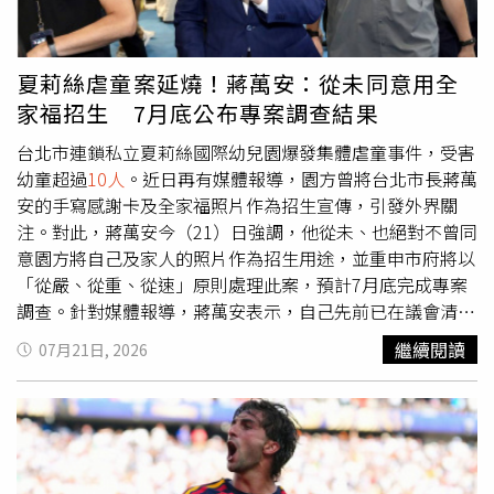
重衝擊，相關單位已展開巡查與搶修。日本氣象廳提醒，強
震後仍可能發生規模較大的餘震，呼籲民眾避免靠近受損建
築物及山區，並留意官方發布的最新防災資訊。目前警方、
夏莉絲虐童案延燒！蔣萬安：從未同意用全
消防及地方政府仍持續投入搜救、災損清查及安置工作，相
家福招生 7月底公布專案調查結果
關傷亡與災情統計仍可能持續更新。熊本強震造成至少50人
受傷，房屋倒塌、工廠煙囪傾倒，各地災情持續擴大。（圖
台北市連鎖私立夏莉絲國際幼兒園爆發集體虐童事件，受害
／翻攝自X，@nhk_news)
幼童超過
10人
。近日再有媒體報導，園方曾將台北市長蔣萬
安的手寫感謝卡及全家福照片作為招生宣傳，引發外界關
注。對此，蔣萬安今（21）日強調，他從未、也絕對不曾同
意園方將自己及家人的照片作為招生用途，並重申市府將以
「從嚴、從重、從速」原則處理此案，預計7月底完成專案
調查。針對媒體報導，蔣萬安表示，自己先前已在議會清楚
說明，從未授權幼兒園使用其照片或相關資料進行招生宣
繼續閱讀
07月21日, 2026
傳，對於業者相關作法並不認同。蔣萬安指出，市府在接獲
通報後，已第一時間將有明確違規情形的教保人員停職，並
重新檢視監視器影像，針對所有違規行為全面稽查，只要確
認違法，均會依法採取最高標準裁處。他表示，市府除進行
行政調查外，也同步提供受害家庭法律諮詢、心理輔導及安