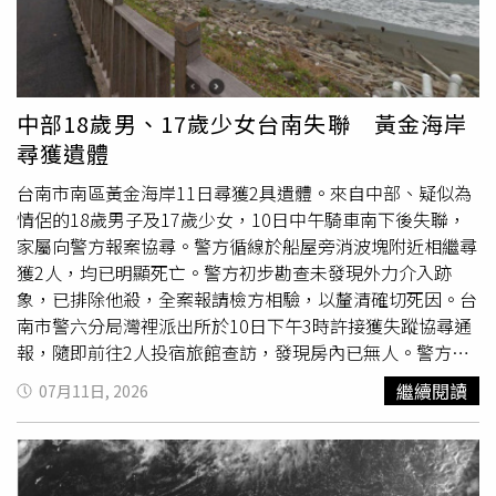
民檢察院審查起訴。家屬已正式向檢方提出意見書，要求將
打撈上岸後也確認是17歲失蹤女子，兩人均明顯死亡，並未
案件改依故意殺人罪起訴，並建請依法從重量刑。目前檢方
送醫。女方家屬接獲噩耗後相當崩潰，認為女兒不可能自行
尚未公布案件定性及起訴內容，至於涉案營業場所的經營性
輕生，懷疑是遭到脅迫。警方勘驗現場跡證，確認機車停放
質是否合法、嫌犯持刀原因，以及場所經營者是否須承擔相
處無打鬥痕跡，案發前後也沒有可疑人員出沒，初步排除加
關責任等問題，仍有待檢警進一步調查釐清。
工自殺的可能，將報請檢察官相驗來查明確切死因。
中部18歲男、17歲少女台南失聯 黃金海岸
《CTWANT》關心您：如果您覺得痛苦、似乎沒有出路，您
尋獲遺體
並不孤單，請撥打1925。
台南市南區黃金海岸11日尋獲2具遺體。來自中部、疑似為
情侶的18歲男子及17歲少女，10日中午騎車南下後失聯，
家屬向警方報案協尋。警方循線於船屋旁消波塊附近相繼尋
獲2人，均已明顯死亡。警方初步勘查未發現外力介入跡
象，已排除他殺，全案報請檢方相驗，以釐清確切死因。台
南市警六分局灣裡派出所於10日下午3時許接獲失蹤協尋通
報，隨即前往2人投宿旅館查訪，發現房內已無人。警方調
閱監視器追查，確認2人共乘機車往南區黃金海岸方向行
繼續閱讀
07月11日, 2026
駛，最後發現機車停放於海岸船屋旁，且自當日凌晨2時許
起便停放在現場。警方於晚間8時15分通報台南市消防局及
海巡署協助搜尋。消防局出動3車
10人
，與海巡人員在夜間
及海象不佳情況下展開聯合搜索。晚間9時許，消防人員先