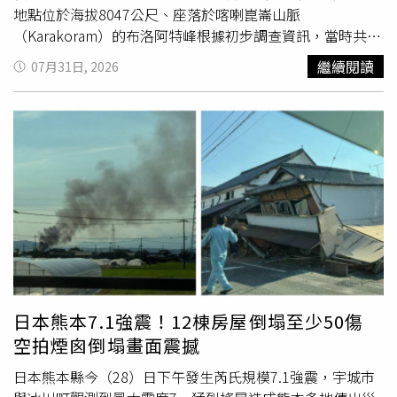
湃大肉盤搭配新鮮海鮮拼盤；熱銷桌菜「好霸料理」全新升
地點位於海拔8047公尺、座落於喀喇崑崙山脈
級版，
10人
桌席原價8,000元+10%，特價5,000元，即可品
（Karakoram）的布洛阿特峰根據初步調查資訊，當時共有
嚐道以海鮮為主的豐盛料理。交通部觀光署則呼應大會主
10名登山者組成登山隊，成員包括來自巴基斯坦、阿曼、中
繼續閱讀
07月31日, 2026
題，邀請民眾走進「臺灣觀光館」，集結54家特色業者共襄
國及美國等公民，雪崩發生後，整支隊伍已失去聯繫。巴基
盛舉。開展當日觀光署特別邀請味全龍啦啦隊小龍女，化身
斯坦登山俱樂部表示，目前正與政府最高層及相關單位保持
「風土應援團」熱力登場；8月3日另有《型男大主廚》主持
密切聯絡，並協調立即展開搜救行動，在天候及作業條件允
人詹姆士帶領民眾探索展館美味亮點。展覽期間，臺灣觀光
許下，儘速調派直升機及所有可動用的搜救資源。現年43歲
代言人「喔熊組長」也將化身「風土釀造長」，與民眾近距
的普爾賈出生於尼泊爾，曾於2019年創下歷史紀錄，在短
離互動。客家館則集結全台優質客庄業者展售特色產品，特
短6個多月內完成攀登全球14座海拔8000公尺以上高峰，被
別打造「客庄市場好好玩」展示空間，以市場情境呈現客庄
譽為當代最具代表性的高海拔登山家之一。
多元食材，讓民眾沉浸式體驗客庄市場氛圍。客家館首日開
幕活動則特別舉辦「三味交織客家宴」，邀請「阿爸的客家
菜」郭敏昌主廚登台精彩展演，展覽期間凡於現場消費滿
1,288元，即可獲得精美好禮。各地方縣市政府亦帶來極具
在地特色的美食，其中，屏東館以「屏東好味」從農漁特
日本熊本7.1強震！12棟房屋倒塌至少50傷
產、品牌展售到料理展演，將屏東飲食風景搬進展場，開展
空拍煙囪倒塌畫面震撼
首日即湧入不少參觀人潮，試吃、互動與選購氣氛熱絡。除
了料理展演，屏東館也安排小辣椒營養師講座、舞台互動遊
日本熊本縣今（28）日下午發生芮氏規模7.1強震，宇城市
戲、親子DIY體驗，以及消費滿額抽獎、打卡送好禮等活