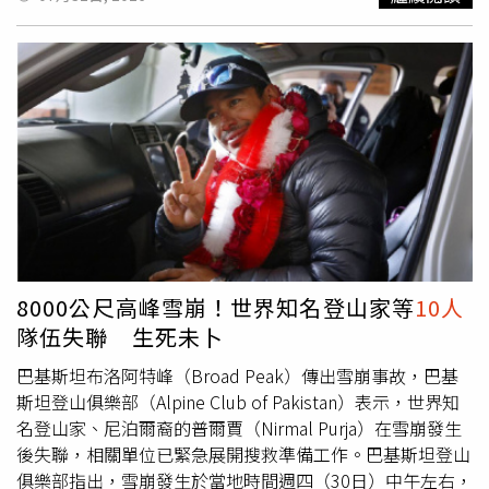
壽喜燒套餐；首次登場的「御膳套餐雙人餐券」$1,400起，
集結日光璽舞主廚招牌菜色，以日式御膳形式呈現主餐、配
菜與在地風味，讓旅客享受更具儀式感的午間餐敘。晶華國
際酒店集團今年則以「吃喝玩樂一站購足」為主軸推出多款
超值優惠券，其中最受矚目的三大必買亮點為azie「爐烤厚
切日本A5和牛排12oz雙人分享餐」、北投泉源閣「總舖師
酒家宴席十人桌菜」及故宮晶華「晶華好味道平日晚餐四人
合菜優惠券」，展場單筆消費滿1萬元，前30名再加贈栢麗
廳平日下午茶單人招待券(價值1,298元)。台灣美食展夢幻
餐券、住宿券1.9折起，各地方縣市政府亦帶來極具在地特
色的美食。圖為屏東館。（圖／屏東縣政府提供）天成飯店
集團推出各式美食餐券，包括米其林餐盤推薦頂級牛排館極
8000公尺高峰雪崩！世界知名登山家等
10人
致美饌通用券、五星級飯店平日自助午晚餐或假日下午茶餐
隊伍失聯 生死未卜
券、平日粵式港點兌換券、招牌烤鴨四人合菜券、台北人氣
餐酒館饗食通用券等下殺5.1折起。於旅展現場加入會員，
巴基斯坦布洛阿特峰（Broad Peak）傳出雪崩事故，巴基
有機會抽中價值NT$20,000+10%的天成逸旅-蝴蝶谷會館精
斯坦登山俱樂部（Alpine Club of Pakistan）表示，世界知
緻客房平旺日雙人住宿券。海霸王集團推出超值美食餐券，
名登山家、尼泊爾裔的普爾賈（Nirmal Purja）在雪崩發生
最低下殺至5折起，人氣「日式雙人海陸套餐」只要688
後失聯，相關單位已緊急展開搜救準備工作。巴基斯坦登山
元，「16OZ和風海陸雙人鍋」也只要788元，即可享用澎
俱樂部指出，雪崩發生於當地時間週四（30日）中午左右，