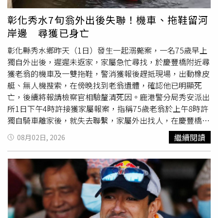
王先生也接受飯店的處理方案，整起消費糾紛至此告一段
就應妥善治療，與其擇日不如撞日，千萬別被迷思延誤病
落。事件在網路曝光後，也引發不少網友討論，不少人質疑
情。此外，他也提醒，民俗月同時也是孝道月，平時多做好
彰化秀水7旬翁外出後失聯！機車、拖鞋留河
「睡自己的車為何還要付住宿費」、「停車費都已經繳了，
事、孝順父母，自然就能遠離災厄。三立新聞網提醒您：民
岸邊 尋獲已身亡
還收住宿費根本說不過去」，也有人認為飯店應優先協助旅
俗傳說僅供參考，請勿過度迷信。 以上言論及圖片僅供參
客解決住宿問題，而非另設收費名目。隨著市場監管部門介
考，不代表本網立場。更多三立新聞網報導． 九如橋上見
彰化縣秀水鄉昨天（1日）發生一起溺斃案，一名75歲早上
入並認定收費不合理，涉事飯店也完成退款及賠償，全案最
「勞力士綠水鬼」⋯網：高雄人有錢又任性！工務局曝螺雷
獨自外出後，遲遲未返家，家屬急忙尋找，於慶豐橋附近尋
終順利落幕。
下場． 她吃男友舅舅「一碗粥」醒來崩潰蹲車站求救閨
獲老翁的機車及一雙拖鞋，警消獲報後趕抵現場，出動橡皮
蜜：能不能來救我？． 告別亡父43年診所！粉絲淚求「別
艇、無人機搜索，在傍晚找到老翁遺體，確認他已明顯死
停售精油膏」 林逸欣親自現身回應了
亡，後續將報請檢察官相驗釐清死因。鹿港警分局秀安派出
所1日下午4時許接獲家屬報案，指稱75歲老翁於上午8時許
獨自騎車離家後，就失去聯繫，家屬外出找人，在慶豐橋附
近發現老翁的機車和一雙拖鞋後，立刻向警方求助。員警調
繼續閱讀
08月02日, 2026
閱周邊監視器畫面，確認老翁曾出現在橋梁附近，後續行蹤
不明，警方研判有落水可能，決定通報彰化縣消防局協助搜
救。彰化縣消防局獲報，派出7車、9人及無人機進行搜索，
並出動空拍無人機，彰化縣救難協會也動員
10人
幫忙。當日
傍晚6時許，搜救人員終於在慶豐橋東側河面發現老翁，將
他打撈上岸後，確認已無生命跡象、明顯死亡，未送醫急
救。警方也通知家屬到場指認身分，將進一步報請檢方相