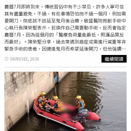
查。承辦人員證實，案件內容與旅客反映情況相符，並要求
坦承部分保全人員的處置方式不符合服務標準及機場規範，
農曆7月即將到來，傳統習俗中有不少禁忌，許多人寧可信
飯店正視服務爭議、盡快與消費者協調處理。市場監管部門
因此已向外界致歉，並對涉事保全進行紀律處分。值得注意
其有盡量避免，不過，有些事情恐怕拖不過一個月，例如需
指出，這類案件相當少見，也是首次遇到類似情況。即使同
的是，此事距離曼谷GMMTV粉絲活動保全爭議僅隔數日，
要開刀，倒底該不該延至鬼月後治療。敏盛醫院微創手術中
行旅客沒有入住客房，業者仍應提供必要協助與尊重，而非
當時一段保全疑似粗暴對待中國女粉絲的影片引發熱議，
心執行長陳榮堅表示，若換作自己需要動手術，反而會指定
以其他名目另外收費，因此認為「車上住宿費」的收費方式
GMMTV一度公開道歉；但事後調查發現，該名女子涉嫌插
農曆7月，因為這個月的「醫療負荷量能最低，照護品質反
並不合理。據了解，8月4日下午，市場監管局先致電王先
隊，且曾攻擊保全人員，GMMTV隨後也承認誤判事件，並
而最好」。陳榮堅分享，過去常遇到癌症或需進行減重等非
生，表示將協助處理此案，隨後又再次回訪了解協商進度，
撤銷對保全的相關停職處分。
緊急手術的患者，因適逢鬼月而希望延後開刀，但他強調，
希望雙方盡快達成共識。不久後，自稱是飯店負責人的馬姓
決定醫療結果的關鍵在於「治療團隊的專業度」與「當下能
繼續閱讀
08月03日, 2026
女子主動聯繫王先生，透過電話及通訊軟體向他表達歉意。
負荷的量能」，無論農曆7月還是12月，鬼神都是同時存在
她表示，飯店開業還不到一年，營運經驗不足，事發期間自
的，不會因為特定月份就「只有神、不會有鬼」。鬼月開刀
己因外出辦事，暫時將飯店交由其他人管理，沒想到因此發
怕抓交替？外科醫曝光「逆向操作」最佳優勢：農曆7月最
生爭議事件，得知後感到十分愧疚，也坦承此次事件屬於管
好。（示意圖／PIXABAY）以科學與實務角度來看，陳榮堅
理疏失。馬女表示，飯店將全面檢討相關作業流程，加強員
認為民俗月反而是開刀的好時機。他解釋，一般月份一名護
工教育訓練與服務管理，避免類似情況再次發生，希望重新
理師可能須照顧10至15位病人，但到了民俗月，因民眾避
建立旅客對飯店的信任。經市場監管部門協調及雙方溝通
諱就醫，病人數大幅稀釋，護理師可能只需照顧7至
10人
。
後，飯店同意全額退還先前收取的人民幣150元（約新台幣
在醫療團隊負荷降低的情況下，患者得到的照護品質自然大
630元）「車上住宿費」，並另外賠償人民幣1000元（約新
幅提升。陳榮堅呼籲，身體出狀況就不需特別看日子，生病
台幣4200元），作為旅程受影響及消費體驗不佳的補償，
是上天要你正視健康的「暗示」，一旦確診，只要條件允許