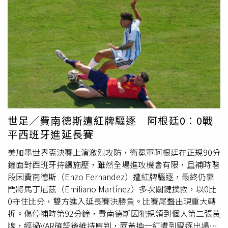
史上第3年輕的先發球員。兩隊賽前14度交鋒，各取得6
勝、2和，戰績勢均力敵。比賽上半場雙方雖都有攻勢，但
始終未能突破對方防線。西班牙上半場控球率約51％，阿根
廷約45％；西班牙完成3次射門、2次射正，阿根廷則未能
完成任何射門。兩隊半場合計僅3次射門，也創下自1966年
有相關統計以來，世界盃冠軍戰上半場射門次數最低紀錄。
阿根廷在比賽尾聲遭遇重大打擊。下半場傷停補時第92分
鐘，中場費南德斯（Enzo Fernandez）因犯規吞下個人第
二張黃牌，經VAR確認後遭紅牌驅逐，球隊在延長賽必須以
10人
應戰，也讓戰局更加艱困。雙方在正規90分鐘互繳白
世足／費南德斯遭紅牌驅逐 阿根廷0：0戰
卷，比賽進入延長賽後，握有人數優勢的西班牙持續掌握主
平西班牙進延長賽
動權。延長賽第96分鐘，威廉斯（Nico Williams）曾補射
破門，但因隊友犯規在先，進球遭判無效。托雷斯踢進首
美加墨世界盃決賽上演激烈攻防，衛冕軍阿根廷在正規90分
球。（圖／達志／美聯社）比賽第106分鐘，西班牙再度發
鐘面對西班牙持續施壓，雖然全場進攻機會有限，且補時階
動攻勢，托雷斯在禁區內把握空檔完成射門，攻入全場唯一
段因費南德斯（Enzo Fernandez）遭紅牌驅逐，最終仍靠
進球。落後的阿根廷隨即展開反攻，梅西（Lionel Messi）
門將馬丁尼茲（Emiliano Martínez）多次關鍵撲救，以0比
在第115分鐘於左路起腳射門，可惜未能命中目標；傷停補
0守住比分，雙方進入延長賽決勝負。比賽尾聲出現重大轉
時階段，西蒙尼（Giuliano Simeone）獲得門前射門機會，
折。傷停補時第92分鐘，費南德斯因犯規領到個人第二張黃
但同樣未能轉化為進球，最終無力追平比分。儘管門將馬丁
牌，經過VAR確認後維持原判，兩黃換一紅遭到驅逐出場，