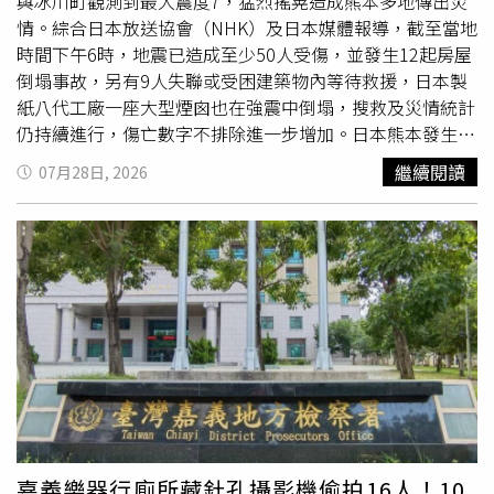
與冰川町觀測到最大震度7，猛烈搖晃造成熊本多地傳出災
動，讓民眾在逛展、品嚐之餘，能更深入了解屏東的農漁產
情。綜合日本放送協會（NHK）及日本媒體報導，截至當地
業與地方文化。
時間下午6時，地震已造成至少50人受傷，並發生12起房屋
倒塌事故，另有9人失聯或受困建築物內等待救援，日本製
紙八代工廠一座大型煙囪也在強震中倒塌，搜救及災情統計
仍持續進行，傷亡數字不排除進一步增加。日本熊本發生規
模7.1強震，最大震度達7級，多處建物倒塌，搜救人員持續
繼續閱讀
07月28日, 2026
搶救受困民眾。（圖／翻攝自X，@KINOks_game)熊本縣
警方表示，截至下午5時，在觀測到最大震度7的地區已接獲
12起房屋倒塌通報，以及4起民眾受困屋內案件，其中以八
代市鏡町災情最為嚴重。目前縣內共有9人因失去聯繫或受
困建築物無法脫困，警方與消防單位正持續確認其安危，全
力展開搜救。強震襲擊熊本後，多棟建築受損，日本製紙八
代工廠煙囪倒塌，災情仍在統計中。（圖／翻攝自X，
@nhk_news)位於冰川町的八代北部地區醫療中心指出，強
震發生後，截至傍晚已有超過50名傷者陸續送醫，大多因建
物倒塌、跌倒或遭掉落物砸傷所致，醫院持續收治傷患，實
際傷亡情況仍在統計中。冰川町特別養護老人院「早尾園」
也受到地震重創。一名職員回憶，當時正在辦公室處理文書
嘉義樂器行廁所藏針孔攝影機偷拍16人！10