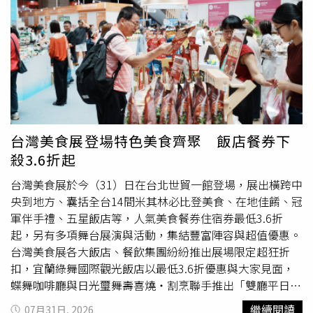
進行高山救援的能力，因此運送遺體的工作更加困難，雖然
已掌握所有罹難者的位置，但受限於地形與救援條件，後續
仍需持續進行前置作業。普爾賈曾於英國軍隊服役，他於
2019年僅用6個月完成全球14座8000公尺以上高峰攀登，
刷新世界紀錄，2021年Netflix推出紀錄片《14 Peaks：
Nothing Is Impossible》後，更讓他的事蹟廣為全球所知。
尼泊爾總理夏哈（Balendra Shah）對事故表示震驚，並指
出：「停止的只是登山者的生命旅程，但他們的勇氣、奉獻
台灣美食展登場特色美食齊聚 飯店餐券下
精神與貢獻將永遠流傳，持續激勵後人。」
殺3.6折起
台灣美食展於今（31）日在台北世貿一館登場，展出橫跨中
央到地方、囊括全台14間米其林必比登美食、在地佳餚、冠
軍伴手禮、五星飯店等，人氣美食餐券住宿券最低3.6折
起，另有多項舞台展演與活動，集結豐富陣容與超值優惠。
台灣美食展各大飯店、餐飲集團紛紛推出展場限定超狂折
扣，宜蘭綠舞國際觀光飯店以最低3.6折優惠與大家見面，
蝶舞咖啡廳與日光璽舞壽喜燒・割烹聯手推出「雙廳平日餐
券四人優惠組」$3,560，旅客可依喜好選擇精緻西式料理或
繼續閱讀
07月31日, 2026