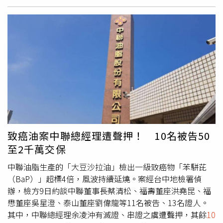
（Philippine Sea）向西北方向移動、接近呂宋島（Luzon）
北部的過程中，強度有所減弱。針對當地災情，馬拉帕坦鎮
鎮長桑波二世（Salway Sumbo Jr）發表聲明稱，薩蘭加尼
省（Sarangani）的部分罹難者彼此為親屬關係。由於豪雨
持續侵襲當地，村莊部分地區已展開居民撤離作業。菲律賓
大氣地球物理及天文服務管理局（PAGASA）日前發布警報
指出，儘管巴威颱風不會直接登陸該國，但其外圍環流仍可
能為多個地區帶來豪雨及大範圍淹水，包括首都馬尼拉
（Manila）。據悉，這場超級颱風6日才侵襲美國太平洋屬
地關島（Guam）及北馬里亞納群島（Northern Mariana
Islands），造成基礎設施受損，但未傳出人員傷亡。目前
致癌油案中聯總經理遭聲押！ 10名被告50
巴威颱風正持續朝東亞其他國家逼近，各地政府紛紛啟動撤
至2千萬交保
離行動並加強各項防災準備。預計巴威颱風將於11日下午最
接近台灣東北部，並為日本部分地區帶來降雨，之後再登陸
中聯油脂生產的「大豆沙拉油」檢出一級致癌物「苯駢芘
中國大陸。《半島電視台》記者Barnaby Lo也指出，日本
（BaP）」超標4倍，風波持續延燒。案經台中地檢署偵
石川縣沿海地區10日上午已降下豪雨，當地民眾正為更強烈
辦，檢方9日約談中聯董事長蔡清松、福壽董座洪堯昆、福
的暴風雨做好準備。中國目前仍持續應對本週稍早侵襲南方
懋董座吳星澄、泰山董座劉偉龍等11名被告、13名證人。
部分的美莎克颱風（Typhoon Maysak）。相關災情已造成
其中，中聯總經理余凌沖有滅證、串證之虞遭聲押，其餘
10