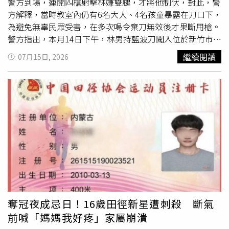
警方到場，連開四槍射擊林嫌雙腿，才將他制伏，對此，警
方解釋，當時教室內仍有6名大人、4名孩童暴露在刀口下，
為避免無辜民眾受害，在多次喝令棄刀無效後才果斷用槍。
警方指出，本月14日下午，林男持藍波刀闖入位於新竹市三
民路的音樂教室，朝店長紀男瘋狂揮砍，造成紀男身中多
繼續閱讀
07月15日, 2026
刀、上半身重創，送醫後仍因傷勢過重宣告不治。據了解，
死者為林男妹婿，兩人為連襟關係，疑因家庭及音樂教室產
權問題爆發激烈衝突，確切犯案動機仍待警方進一步調查釐
清。警方獲報趕抵現場時，林男手持凶刀準備離開，面對警
方包圍仍拒絕棄刀，雙方一度對峙。警方解釋，由於現場音
樂教室內仍有6名大人及4名孩童，暴露在情緒已經失控的兇
嫌刀口下，且死者急需送醫，現場指揮官評估情勢危急，果
斷下令用槍，員警連開4槍，擊中林詩淳左右腿，他中彈後
倒地，痛得哀號，滾落門外階梯，隨即遭警方壓制逮捕，送
醫開刀並戒護治療。據了解，林男畢業於交通大學電子工程
系，赴美取得美國密西根大學安娜堡分校電機工程碩、博士
學位，返台後任教於陽明交通大學電子研究所，曾獲校方電
奪冠夜成忌日！16歲田徑新星遭刺殺 斷氣
機學院「院優良教學獎」。如今卻涉嫌持刀殺害妹婿，震驚
前喊「媽媽我好疼」家屬崩潰
學界與地方。新竹地檢署表示，案發後檢察長柯宜汾立即指