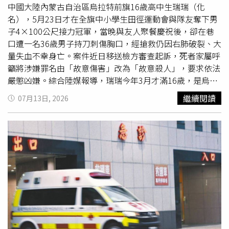
示檢察官與警方成立專案小組，當晚由專責檢察官會同法醫
中國大陸內蒙古自治區烏拉特前旗16歲高中生瑞瑞（化
完成相驗，並同步啟動犯罪被害人保護機制，由犯罪被害人
名），5月23日才在全旗中小學生田徑運動會與隊友奪下男
保護協會新竹分會協助家屬提供法律及心理支持。檢方強
子4×100公尺接力冠軍，當晚與友人聚餐慶祝後，卻在巷
調，將徹查案情、釐清事實，依法嚴懲暴力犯行，以維護社
口遭一名36歲男子持刀刺傷胸口，經搶救仍因右肺破裂、大
會治安。
量失血不幸身亡。案件近日移送檢方審查起訴，死者家屬呼
籲將涉嫌罪名由「故意傷害」改為「故意殺人」，要求依法
嚴懲凶嫌。綜合陸媒報導，瑞瑞今年3月才滿16歲，是烏拉
特前旗一所高中學生，也是家中獨子，今年3月底正式註冊
繼續閱讀
07月13日, 2026
成為國家田徑運動員，平日由祖父母照顧，最大的夢想是考
上北京體育大學。瑞瑞母親史女士表示，因運動會比賽場地
距離祖父母住家較遠，加上兒子賽前訓練辛苦，因此5月22
日晚間同意他住在一名從國中就相識的同學家，方便隔天參
加比賽。5月23日，瑞瑞與隊友勇奪接力賽冠軍，當晚還開
心與母親視訊分享喜悅，並傳送自己接受當地文旅單位採訪
的影片。史女士回憶，當時叮囑兒子聚餐後早點回去休息，
兒子也答應了，沒想到這竟成了母子最後一次聯繫。事後家
屬得知，由於借宿同學隔天還有比賽，因此先返回住處休
息，瑞瑞則與其他高年級學生共
10人
前往另一處聚會地點。
凌晨2時左右，一行人來到當地一處巷內營業場所，據稱有