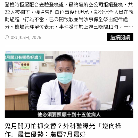
民幣50元（約新台幣210元）計算，第一晚兩人、第二晚一
登機時拒絕配合查驗登機證，最終遭航空公司拒絕登機，共
人，共收取人民幣150元（約新台幣630元）。王姓男子質
22人被攔下。機場管理單位事後也坦承，部分保全人員在執
疑，車輛、油錢及停車費皆自行負擔，飯店卻另外收取住宿
勤過程中行為不當，已公開致歉並對涉事保全祭出紀律處
費，讓他直呼難以接受。（圖／翻攝自錢江晚報）王先生表
分。機場管理單位表示，事件發生於上週三晚間11時，一名
示，自己當場完全無法理解，「車是我們自己的、油是我們
中國籍藝人準備搭乘泰國國際航空（Thai Airways）TG674
繼續閱讀
08月05日, 2026
加的、停車費也照付，怎麼睡自己的車還要付住宿費？」他
的班機飛往北京，但官方未公布其身分。根據機場說明，這
認為這筆費用毫無依據，也從未聽過有飯店會向未入住客
群粉絲購買了相同航班的機票，並一路跟隨藝人，甚至闖入
房、僅睡在自己車上的旅客收費。更令他不滿的是，當他要
無權進入的旅客休息室。泰航員工發現後立即請保全協助，
求飯店開立正式發票時，業者一度拒絕，直到警方到場協調
將粉絲帶離現場。然而，粉絲隨後又跟進候機室，當藝人走
後才同意開立，但發票上的項目竟仍標示為「車上住宿
上空橋準備登機時，粉絲為了更靠近偶像，拒絕接受查驗登
費」，讓他與同行友人更加無法接受。王先生坦言，自己已
機證，並直接衝向登機口。航空公司人員因此關閉機艙門，
50多歲，還是第一次遇到如此離譜的收費方式，因此在離開
阻止這群尚未完成登機程序的粉絲進入機艙，並在保全協助
飯店後向12315消費者申訴專線提出檢舉，希望相關單位介
下將眾人帶回候機室。航空公司最後依據飛安規定及未遵守
入調查，也讓事件逐漸受到外界關注。事件曝光後，當地媒
航空公司規範，拒絕22名粉絲登機。機場表示航空公司認
體也向伊美臻選酒店查證，飯店工作人員表示，基於安全考
為，若讓這群粉絲登機，恐會造成機艙秩序混亂，飛機起飛
量，原則上並不允許旅客在車內過夜；至於「車上住宿費」
後情況甚至可能失控。其中12名粉絲願意配合，同意卸下託
的收費依據，則稱自己並不清楚，表示當時飯店營運是由值
運行李，但另有
10人
對拒絕登機的決定感到不滿，並對現場
鬼月開刀怕抓交替？外科醫曝光「逆向操
班管理人員負責，無法進一步說明。由於王先生已向12315
人員做出挑釁舉動，導致雙方在管制過程中發生衝突。機場
作」最佳優勢：農曆7月最好
提出申訴，伊寧市市場監督管理局接獲投訴後也立即介入調
管理單位指出，保全執勤目的是維護旅客及航班安全，但也