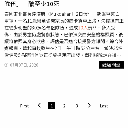
隊伍」 釀至少10死
（Ahmed al-Sharaa）也共同發表談話。馬克宏指出：「我
們必須立即與所有傷者站在一起，持續在安全問題上採取毫
泰國東北部莫達漢府（Mukdahan）2日發生一起嚴重死亡
不妥協的立場……但也不能讓自己因此陷入動盪。」
車禍，一名11歲男童偷開家長的皮卡貨車上路，失控撞向正
在徒步朝聖的30多名僧侶隊伍，造成
10人
喪命、多人受
傷。由於男童仍處驚嚇狀態，已依法交由安全機構照顧，後
續將依照其身心狀態，評估是否適合接受警方訊問。綜合外
媒報導，這起事故發生在2日上午11時52分左右，當時35名
僧侶及5名隨行信徒正從莫達漢府出發，單列縱隊走在道路
路肩，計畫一路前往烏汶府，此時一名11歲男童駕駛的皮卡
繼續閱讀
07月07日, 2026
貨車卻開始暴衝，直直朝著僧侶隊伍高速撞過去。隊伍最前
方4名僧侶發現異狀趕緊大聲示警，前5人因此得以閃避，但
後方多名僧侶仍遭皮卡貨車直接撞飛，造成至少
10人
死亡、
多人受傷。據了解，涉事男童確認患有自閉症，平時是由祖
母開車送到特殊教育中心，事發當天祖母忙著準備到市場擺
攤，男童便趁機把車開走，短短上路10多分鐘就釀禍。由於
First
1
2
3
Last
男童仍處驚嚇狀態，目前已依《兒童保護法》等規定，交由
泰國社會發展與人類安全部（MSDHS）保護和照顧，並由
專業團隊評估其身心狀態，確認是否適合接受訊問。報導指