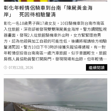
人在其中一間店面門口拍門嬉鬧，隨後一名36歲男子持刀從
彰化年輕情侶騎車到台南「陳屍黃金海
店內走出，在巷口刺傷瑞瑞。瑞瑞今年3月底正式註冊成為
岸」 死因待相驗釐清
國家田徑運動員，不料卻慘死刀下。（圖／翻攝自微博）史
女士表示，自己當天凌晨2時27分接獲通知後，立刻驅車
彰化一名18歲男子與17歲女友，10日騎機車到台南市南區
100多公里趕往醫院。她見到兒子時，瑞瑞已躺在加護病
入住旅館，深夜卻被發現雙雙陳屍黃金海岸。警方調閱監視
房，因失血過多準備轉院治療。孩子只對她說了「媽媽，我
器畫面，發現2人從旅館騎機車外出時，女方緊緊環抱男
好疼」、「想喝水」，之後便因傷勢過重離世。根據驗屍結
方，認為他殺與加工自殺的可能性低，後續將報請檢方相驗
果，瑞瑞因銳器刺入右胸，造成右肺破裂及大量出血死亡。
釐清死因。警方10日下午3時許接獲失蹤協尋通報，有一對
史女士指出，事發場所已營業超過20年，案發後仍持續營
年輕情侶投宿台南南區一處汽車旅館，似乎意圖輕生，旅館
業。她與律師至今未看過完整監視器畫面，只看見兒子倒地
房務人員協助員警打開房門，發現現場有血跡，但年輕情侶
後的影像，無法確認拍門過程及行兇經過。她也表示，當地
不在房間內，只有皮夾、證件、金項鍊、金戒指放在床上。
繼續閱讀
07月12日, 2026
不少青少年都知道該場所風氣複雜，過去曾發生工作人員持
相關監視器畫面顯示，年輕情侶騎車出門時並無異狀，女子
刀恐嚇青少年的情況。「孩子拍門嬉鬧確實有錯，我們願意
也在後座環抱男友。警方進一步追查，2人騎機車往黃金海
承認，但錯不至於賠上一條命。」史女士哽咽表示，兒子生
岸方向行駛，發現機車就停在黃金海岸船屋旁。警方緊急通
前才在家長會告訴她，希望考上北京體育大學，也打算加強
報消防局、海巡前往搜索，消防局派出3車
10人
協助。由於
數學成績，沒想到短短幾天後人生戛然而止。警方案發當天
當天海象不佳、夜間視線不良，消防人員在晚間近9時許於
已逮捕涉嫌行凶的36歲男子，目前依涉嫌故意傷害罪偵辦。
船屋旁消波塊發現一名男性浮屍，確認就是失蹤的18歲男
死者家屬代理律師證實，全案已於7月9日移送烏拉特前旗人
子；直到11日凌晨3時許，海巡人員也發現一名女性浮屍，