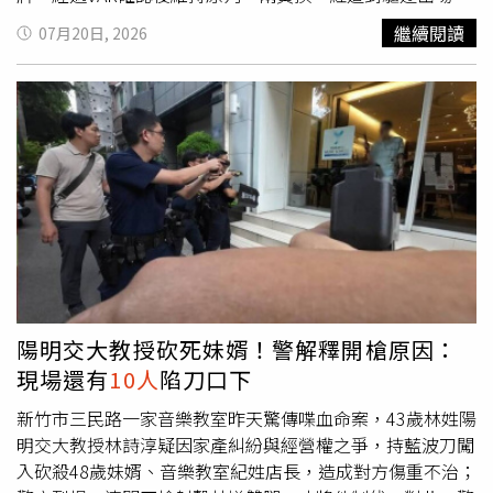
尼茲（Emiliano Martínez）全場多次化解西班牙攻勢，成功
阿根廷隨後必須以
10人
應戰。傷停補時第98分鐘，西班牙
繼續閱讀
07月20日, 2026
擋下亞馬爾（Lamine Yamal）、奧爾莫（Daniel Olmo）等
前鋒亞馬爾（Lamine Yamal）主罰禁區外自由球，試圖替球
人的射門，並於傷停補時撲出亞馬爾的自由球，但在人數劣
隊打破僵局，不過再度遭到馬丁尼茲飛身撲出，讓阿根廷成
勢及體能消耗下，仍無法阻止托雷斯攻入致勝球。西班牙最
功力保球門不失，雙方帶著0比0比分進入延長賽。費南德斯
終以1比0贏得冠軍，繼2010年後再次登上世界之巔，拿下
遭紅牌驅逐。（圖／達志／美聯社）回顧正規時間，西班牙
隊史第2座世界盃冠軍；阿根廷則無緣完成衛冕，也未能締
掌握較多控球優勢，下半場持續向阿根廷防線施壓，奧爾莫
造世界盃二連霸紀錄。梅西抱憾離開世界盃舞台。（圖／達
（Daniel Olmo）、托雷斯（Ferran Torres）及佩德里
志／美聯社）
（Pedri）都曾獲得射門機會，但均未能突破馬丁尼茲把關
的大門。阿根廷則受到西班牙高壓防守影響，進攻端未能有
效組織攻勢，製造出的威脅有限。第52分鐘，場上也因雙方
球員發生肢體衝突而一度出現火藥味，中場帕雷德斯
（Leandro Paredes）因此吞下黃牌。這場決賽同時也是現
任歐洲冠軍西班牙與現任南美洲冠軍阿根廷正面交鋒，並上
陽明交大教授砍死妹婿！警解釋開槍原因：
演梅西（Lionel Messi）與19歲新星亞馬爾的焦點對決。阿
現場還有
10人
陷刀口下
根廷力拚衛冕冠軍，西班牙則尋求隊史第二座世界盃冠軍。
如今阿根廷在延長賽將以少打一人的情況迎戰，能否守住防
新竹市三民路一家音樂教室昨天驚傳喋血命案，43歲林姓陽
線並尋求勝機，也成為比賽後續最大看點。
明交大教授林詩淳疑因家產糾紛與經營權之爭，持藍波刀闖
入砍殺48歲妹婿、音樂教室紀姓店長，造成對方傷重不治；