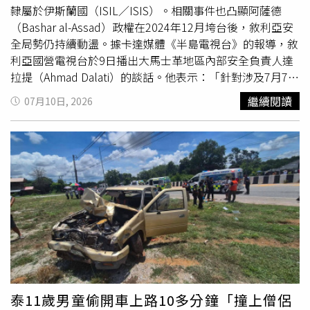
福壽公司總經理趙文強、福懋公司總經理張志賓各600萬元
隸屬於伊斯蘭國（ISIL／ISIS）。相關事件也凸顯阿薩德
交保，福壽協理顏貽鉉500萬交保，中聯副課長陳建龍60萬
（Bashar al-Assad）政權在2024年12月垮台後，敘利亞安
元交保，福壽副理黃俊豪50萬元交保，福懋公司董事長吳星
全局勢仍持續動盪。據卡達媒體《半島電視台》的報導，敘
澄交保金尚未裁定。
利亞國營電視台於9日播出大馬士革地區內部安全負責人達
拉提（Ahmad Dalati）的談話。他表示：「針對涉及7月7日
大馬士革爆炸案之涉案組織成員的初步調查顯示，該組織隸
繼續閱讀
07月10日, 2026
屬於伊斯蘭國。」當天，法國總統馬克宏（Emmanuel
Macron）訪問大馬士革期間，當地接連發生2起爆炸，造成
1人死亡36人受傷。此前一週，1枚炸彈才在1間深受律師歡
迎的咖啡廳爆炸，造成
10人
死亡、21人受傷。敘利亞內政
部長哈塔卜（Anas Khattab）稍早於9日宣布，策劃這些爆
炸攻擊的嫌犯已遭逮捕。他在《敘利亞阿拉伯通訊社》
（Syrian Arab News Agency）發布的聲明中稱：「策劃2天
前針對大馬士革發動恐怖爆炸攻擊的涉案組織，目前已遭我
方拘押。」他補充，待調查完成後，當局將公布該組織成員
的身分、各自扮演的角色，以及所有相關聯繫。據悉，當局
針對大馬士革及周邊鄉村地區共4個社區同步展開的突襲行
動，成功逮捕了這些嫌犯。7日的爆炸事件發生後，法國總
泰11歲男童偷開車上路10多分鐘「撞上僧侶
統馬克宏（Emmanuel Macron）與敘利亞總統沙拉