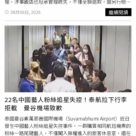
理，涉事飯店也坦承管理疏失，不僅全額退款，還另行賠償
人民幣1000元（約新台幣4200元）。涉事飯店事後承認管
繼續閱讀
08月06日, 2026
理疏失，不僅退還150元人民幣住宿費，也額外賠償1000元
人民幣。（圖／翻攝自錢江晚報）綜合《重慶晨報》等陸媒
報導，王先生一行人7月27日晚間11時許，歷經長途車程後
抵達新疆伊犁哈薩克自治州伊寧市的伊美臻選酒店，原本期
待好好休息，卻碰上暑假旅遊旺季，飯店僅剩一間每晚人民
幣300元（約新台幣1260元）的大床房，無法安排所有同行
旅客入住。考量時間已晚，王先生先辦理入住，其餘兩名同
行女子則打算另尋住宿。一行人吃完宵夜時已接近凌晨1
時，再四處詢問附近旅館與民宿後，發現周邊房源早已全部
客滿。為了不影響隔天行程，兩名女子最後決定留在自己的
車內將就一晚。王先生表示，當時大家都認為只是暫時應
急，「先撐過一晚，隔天再想辦法」。隔天上午，飯店一名
22名中國藝人粉絲追星失控！泰航拉下行李
管理人員協助王先生一行
10人
轉往親戚經營的另一間旅館入
拒載 曼谷機場致歉
住，但由於房間仍不足，其中一名女子再次主動選擇睡在車
內，因此兩天合計共有3人次在自己的車上過夜。直到7月
泰國曼谷素萬那普國際機場（Suvarnabhumi Airport）近日
29日辦理退房時，一張帳單卻讓王先生當場傻眼。除了正常
發生中國藝人粉絲追星失控事件，一群購買相同航班機票的
房費外，櫃檯竟另外列出「車上住宿費」，並以每人每晚人
粉絲一路尾隨藝人，不僅闖入無權進入的旅客休息室，還在