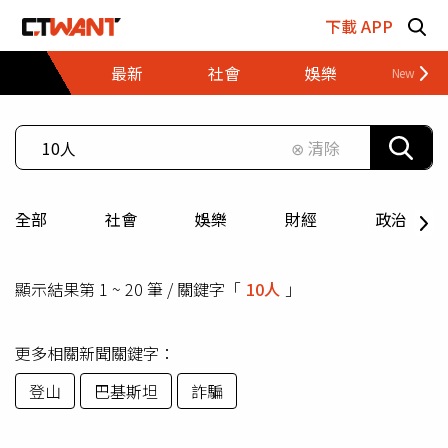
跳至主要內容區塊
下載 APP
最新
社會
娛樂
財經
⊗ 清除
全部
社會
娛樂
財經
政治
顯示結果第 1 ~ 20 筆 / 關鍵字「
10人
」
更多相關新聞關鍵字：
登山
巴基斯坦
詐騙