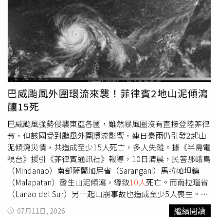
在船屋旁消波塊附近尋獲男性遺體；海巡人員隨後也在附近
水域尋獲女性遺體，確認為失蹤的2名青少年。警方勘驗現
場，機車停放處未發現打鬥痕跡，詳細死因仍待檢方相驗釐
清。
巴威颱風外圍環流來襲！菲律賓2地山泥傾瀉
釀15死
巴威颱風強勢侵襲東亞各國，雖然暴風圈沒有直接登陸菲律
賓，但該國受到颱風外圍環流影響，連日豪雨仍引發2起山
泥傾瀉災情，共造成至少15人死亡，多人失蹤。據《半島電
視台》援引《菲律賓通訊社》報導，10日清晨，民答那峨島
（Mindanao）南部薩蘭加尼省（Sarangani）馬拉帕坦鎮
（Malapatan）發生山泥傾瀉，導致
10人
死亡。而南拉瑙省
（Lanao del Sur）另一起山崩事故也造成至少5人喪生。在
菲律賓境內被命名為「英黛」（Inday）的巴威颱風，於8日
繼續閱讀
07月11日, 2026
進入菲律賓責任區（PAR），但在沿著菲律賓海