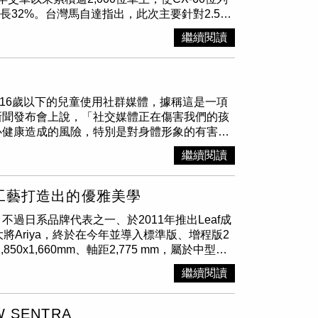
人士，該名人士表示，小米的空氣炸鍋內並沒有設
vic折價高達10萬元。（圖／方萬民攝）近期喊出
成長32%。台灣馬自達指出，此次主要針對2.5升
氣炸鍋一開始設計時，是要搭配小米自家的AI
ai表現不俗，前11月累積銷量20,570輛，
nds-free感應式電動尾門，售價維持118.9萬
限，但是到量產時因為取消配合計畫，所以移除
去年再創高峰。 Hyundai推出「Venue職
繼續閱讀
售價維持129.9萬元。（年底前入主25S AWD
出現在空氣炸鍋上，《Which?》的專家測試
後視鏡、藍鑽隔熱紙，及5年六大系統原廠保固，優
彩HUD速限提醒輔助及車道指引輔助的Mazda
zil和WeurGhy的智慧型手錶。而研究發現，華
現金折價，汽油版更升級電動尾門＋科技環景套
0 25S AWD Premium新增雙模式大型全景
音、訪問已儲存的文件以及查看已安裝的所有
抬頭顯示器等。現代旗下都會小休旅Venue靈
，全新年式售價 141.9萬元；高階車型CX-
能才需要的，而且在設置過程中已經向用戶明確
去年福特六和以21,493輛的掛牌數拿下品牌全
法禁止16歲以下的兒童使用社群媒體，據稱這是一項
，新增級距內唯一配置的駕駛面部辨識個人化系
43CU7100KXXU在設置時，要求用戶輸入郵遞
特六和也加強優惠力度，不僅Focus Wagon
新聞發布會上說，「社交媒體正在傷害我們的孩
，結合駕駛面部偵測攝影機主動監控駕駛精神狀
制提供。《Which?》的專家也注意到，海信的智
款配備升級超過15萬後，再享限量優惠價舊換新86.9
心健康造成的風險，特別是對身體形象的有害描
.9kg-m動力達到14km/L一級能源效率表現，
臉書和Google在內的多個追蹤器。除此之
低月付9,990元起）入主方案。此外，進軍電
4歲的孩子，在你經歷生活的變化和逐漸成熟的
選配滿足個人風格以暖沙棕內飾，搭配大量麂皮
有其他應用程式的能力。對此，三星和海信的
泰汽車旗下Toyota在今年前11月銷量達114,292
繼續閱讀
，然後採取行動」。艾班尼斯表示，相關立法將
a座椅，輔以經典Kakenui日式懸浮縫合工藝、
守相關法律規定。除家用設備外，智慧型揚聲器
s、Corolla Altis、Sienta、Town
由黨表示支持禁令。事實上，許多國家已宣布要
）Echo Pop和Google Nest Mini（2
0利率、5年14萬公里延保等優惠；而純電休旅
之一。到目前為止，還沒有司法管轄區嘗試使用
中包括臉書、Google和數位營銷公司
系工藝打造出的優雅美學
下純電休旅bZ4X更有達12萬元的折價。（圖／黃
然而，目前澳洲正在試驗年齡驗證系統，以協助
用戶可以跳過部分共享資料的請求。但是亞馬遜和
日系品牌代表之一、於2011年推出Leaf成
為止任何國家實施的嚴格控制措施。對於獲得父
人表示「產品設計中有包含保護客戶的隱私和安
將Ariya，終於在今年並導入標準版、增程版2
交媒體平台有責任證明他們正在採取合理措施來
的控制—包括物理按鈕或快門、簡單的應用程式
0x1,660mm、軸距2,775 mm，屬於中型電
 Rowland）表示，受影響的平台包括Meta
行以及提供哪些選項。」Google的發言人則
卻又不失簡潔，同時還保有低風阻。車頭最搶眼
（Elon Musk）的X，他補充YouTube也可能屬於該
關隱私法規，並向用戶提供關於收集的資料及其用
繼續閱讀
鋒利設計的LED頭燈組、方向燈，還有車尾的橫
在內的代表機構數位產業集團表示，這項措施可以讓年
加隱私控制時，可以使用訪客模式來進行。當訪客
極高辨識度。大面積的黑色盾型護罩，更提高
務業者DIGI董事總經理柏思（Sunita
動刪除音頻記錄和Google Assistant活
i）、行燈（Andon）、組子（Kumiko）」
數位素養，並保護年輕人免受網路傷害，而不是
 SENTRA