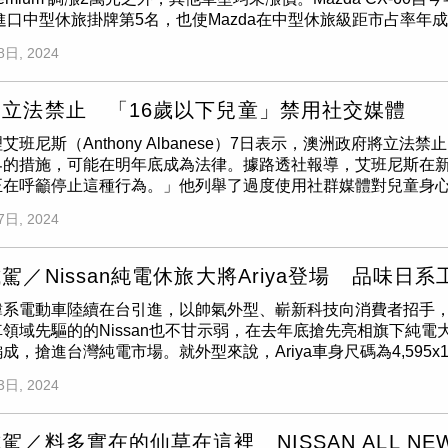
透過語音指令來進行直接操作。《CTWANT》也訪問一名消息
vic更高達10萬元。 台灣本田也推出優惠方案，其中進口車款Ci
年進口中型休旅掛牌第5名，也使Mazda在中型休旅級距市占率年
風等相關裝置，因此根本不需要取得錄音權限。有傳聞指稱該款空
輛公會」登上各大新聞版面的三陽工業旗下南陽實業所代理的Hyund
引擎的3個車型進行升級，入門車型CX-60 25S Elite標配升級Ha
制系統，消息人士推估應該是內部開發空氣炸鍋時使用到相關權
同期微幅下降1%，不過在年底優惠的催化下，整年銷售表現有望突破
8日, 2024
60 25S Elite Plus車型升級附12具揚聲器
BOSE
®環繞音響系統，
設備，但產品本身沒有特別移除錄音權限。而隱私洩漏問題並非只
」原價82.9萬元，限量優惠只要77.9萬元，並贈送原廠電子
ium 或高階車型CX-60 33T，可免費升級支援大型前擋投影式全
受歡迎的智慧型手錶，分別是華為（Huawei）的Ultimate、Ku
8萬元；此外，Tucson也依車型不同，擁有1至3萬元不等的
ECT-NAVI進階衛星導航系統。（圖／台灣馬自達提供）主力車型CX-6
備需要用戶授權多達9項「高風險」權限，其中包括精確位置、錄
3D環景影像系統（含錄影功能）、前雷達、無線車門警示燈組、
立法禁止 「16歲以下兒童」禁用社交媒體
向可調電動方向盤、駕駛面部辨識個人化系統及駕駛面部偵測攝影機
式。而華為方面表示，這些權限是為了讓智慧型手錶發揮完整功
很適合穿梭在大街小巷。（圖／Hyundai提供）值得注意的是，
艾班尼斯（Anthony Albanese）7日表示，澳洲政府將立
3T為168.9萬元起。內裝部分，升級四向可調電動方向盤；同時
智慧型電視方面，海信（Hisense）的40A4KTUK和三星的EU
銷量，不過今年前11月累積銷售前10名卻未見Ford的蹤影，因此福
界的措施，可能在明年底成為法律。據路透社報導，艾班尼斯在
自動設定最適切的駕駛姿勢及記憶至多6 組個人化座艙環境設置
LG 43UR78006LK則雖然同樣也要求郵遞區號，但並非是強
ocus Active Wagon車系最高優惠超過12萬元，Kuga在改
正在呼籲停止這種行為。」他列舉了過度使用社群媒體對兒童身
疲勞行駛。高階33T AWD直列六缸輕油電性能車型，以284ps/45
內部並沒有連接到任何追蹤器，但三星、LG的電視則連接到包括
指定車型還送1萬配件金、2萬限時購車金、3萬元輕鬆開回家（或
及針對男孩的厭女內容，所對女孩造成的風險，「如果你是1個1
appa真皮座椅搭配雙前座導流式通風功能暨十向電動調整，並可
星的電視應用程式還請求8項高風險電話權限，包括查看手機上所
ord Mustang Mach-E最高還享50萬元購車優惠。 至於龍頭和
7日, 2024
到這些東西，那可能會是非常困難的時期，我們所做的就是傾聽
、菱格紋 Nappa座椅及雙色方向盤設計；也可選配星砂白Napp
均表示，他們非常重視客戶的隱私和資料安全，同時產品也有遵
為銷售冠軍，不過與去年同期相比年減1.7%。和泰車也宣布，12月入主Vio
提交給澳洲國會，並在獲得立法者批准12個月後生效，反對黨自
板與環車鍍鉻妝點Premium Modern特仕套件。
私風險。《Which?》測試了
Bose
便攜式家庭揚聲器、亞馬遜（Amazon
Yaris Cross等車系指定車型，可獲象印烘烤微波爐，並享高額
法來限制兒童使用社群媒體，而澳洲所提的措施是最嚴格的政策
其中
Bose
的揚聲器所要求的手機權限最少，但內置了多個追蹤器，其
駕／Nissan純電休旅大將Ariya登場 品味日
則現折12萬。 占據品牌掛牌冠軍多年的Toyota也有優惠方案，旗
別或政府識別等年齡驗證方法，來強制執行社交媒體年齡限制，
nairship的追蹤器。此外，亞馬遜Echo提供了一些選項，讓
）
系電動車陸續在台引進，以帥氣外型、嶄新科技向消費者招手，不過
童使用社群媒體平台，這是一系列措施的一部分，其中包括迄今
le兩家的產品，都沒有提供退出追蹤器選項。為此，亞馬遜發言
領域先驅的的Nissan也不甘示弱，在去年底搶先亮相旗下純電大
或已經擁有帳戶的兒童，則不會有任何豁免。艾班尼斯認為，社
讓他們掌控自己的使用體驗。例如，我們為客戶構建了易於使用
成，搶進台灣純電市場。就外型來說，Ariya車身尺碼為4,595x1,85
使用，責任不會落在父母或年輕人身上。通訊部長羅蘭（Michelle
設置過程中的提示，同時創建資源來解釋我們的設備和服務如何運
。外觀延續概念車「流線動感」的前衛設計，讓整車看起來圓潤
orms的Instagram和Facebook，以及字節跳動的TikTok和馬斯克
們非常重視客戶的隱私，Google的服務與產品均完全遵守相
3日, 2024
面積盾型護罩，搭配日式組子（Kumiko）日式傳統圖紋，加上
圍。對此，包括Meta、TikTok、X和Alphabet旗下谷歌
度。當用戶希望在Google Nest智慧型揚聲器和顯示器上增
ED尾燈，頂上一體式擾流尾翼與後保桿皆採用運動化設計，具有
網路中更黑暗、不受監管的部分，恐造成反效果。馬來西亞行動電話服
，Google Assistant不會顯示或說出個人結果、個人聯絡人，並自
a的辨識度。（圖／劉耿豪攝）拉開車門可以發現，座艙內部以「粋（Ik
也說，「我們需要採取平衡的方法來創造適合年齡的空間，培養
駕／料多實在的仙草在這裡 NISSAN ALL NEW