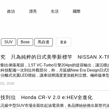
寵物
政治
漂亮
生活
國際
運勢
運動
梅酒
馬自達
SUV
Bose
更多
究 只為純粹的日式美學新標竿 NISSAN X-T
帶劃出俐落尾韻，1.5T VC-Turbo引擎204ps的從容輸出，讓
科技配備一次到位外觀部分，粋．月延續New Era Desig
右分離式光翼LED燈組，讓車頭辨識度更加銳利立體。極粋版車
體起來；若選擇Miyabi雅緻套件，還能享有魅力雙色車身塗裝
0日, 2026
的俐落比例，18吋雙色切削鋁圈與車尾LED光帶則讓整體視覺
。後座空間開闊，TAKUMI匠人訂製皮革包覆手感細膩，長途乘坐
理溫潤，啟發自山形天童市的匠粹金屬飾條勾邊點綴，日式工藝在
到位 Honda CR-V 2.0 e:HEV全進化
化來自日式職人工藝的堆疊。全車大量採用軟皮革材質包覆，並導入
元級中型SUV市場全面吹起油電浪潮，各品牌紛紛推出新世代油電
顯優於改款前車型；若選配Miyabi雅緻套件，中控台與車門