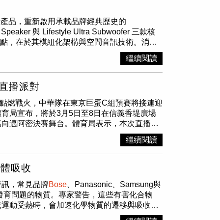
粋版104.9萬元(含政府舊換新補助）加入通風座
6L Turbo-Hybrid渦輪油電動力，新增Trendy
NISSAN三大DNA 打造日式精緻移動體驗
尾門與腳踢感應功能。（圖／黃耀徵攝）真正的
景等主動安全與舒適配備，是銷售主力甜蜜點；極粋
o聚焦油電車型 實力再進化全新年式Thenew
-TRAIL粋．月延續「感動．源自細節」品牌
kinson循環自然進氣引擎，結合雙電動馬達與E-
列家庭影音產品，重新啟用承載品牌經典歷史的
m音響、雙前座電動記憶座椅與動感車頂行李架一次
on豪華質感」、「Pioneer Technology科技質感」三
全防護與日式工藝融入產品細節，詮釋「所有講
5km/L。不同於傳統油電系統偏重引擎驅動，
緻套件，還能擁有專屬曲木飾板、金屬飾條與雙色
Speaker 與 Lifestyle Ultra Subwoofer 三款核
 Turbo-Hybrid渦輪油電動力，最大綜效動力輸出為
道級底盤X-TRAIL搭載2022年WardsAuto
達作為主要驅動來源，引擎則依照不同車速與負載需
改款，而是透過工藝質感、科技配備與安全防護的
系列最大亮點，在於其模組化架構與空間音訊技術。消費
率與充沛動力表現，首度新增之油電Trendy車型，提供
節引擎壓縮比，完美兼具動力與節能表現(註3)；
力立即湧現，不僅加速相當線性，也少了渦輪引
智行安全系統，到成熟穩健的動力與底盤表現，
 Lifestyle Ultra Subwoofer，逐步升級至最高
，Apex車型升級標配雙前座通風及加熱座椅、方
繼續閱讀
幅提升27%車身抗扭剛性，成就穩健從容的車身
kinson循環自然進氣引擎，結合雙電動馬達，最
憑藉最完整的舒適與豪華配備，無疑是全車系最
tyle Ultra Soundbar 搭載六個全頻驅動單體、兩個
。Signature車型則將
BOSE
® 環繞音響系
 12.3吋數位儀表、12.3吋影音主機與10.8
系統，平均油耗達20.5km/L。（圖／黃耀徵攝）
全速域ICC與LKA盡在指尖，操控自此更加從
se
TrueSpatial 音訊處理技術，即使非 Atmos
同步展出The new Sorento。（圖片提供
粋の信賴：潛艇級高剛性車體與ProPILOT
路況也幾乎感受不到動力切換的不自然，而且車
eechClarity AI 技術，可在不影響原始音訊表現
能源旗艦LSUV完美承襲The Kia EV9純電智慧旗艦
外直播派對
,500 MPa超高強度鋼材打造核心車體，並於車
即使滿載乘客或進行超車，也能提供充裕的加速
t 結構降低失真，即使於高音量輸出下仍保有渾厚且純淨
ed對立的和諧」設計理念打造，以大器的Tiger
與輕量化，提供更完善的安全防護；主動安全方
考目前由哪一套動力負責驅動，一切交由系統自
四）點燃戰火，中華隊在東京巨蛋C組預賽將接連迎
近年來消費者對於家庭娛樂的期待，已從單純觀看
 LED晶曜頭燈與立體三維水箱護罩，搭配後尾翼附第三
控制、LKA車道維持輔助及VDC車輛動態穩定控制
地方。除了動力之外，小改款CR-V另一項最有感
育局宣布，將於3月5日至8日在信義香堤廣場
會直播或遊戲娛樂，都讓家庭劇院市場持續成
換上Kia新世代四幅式電容真皮包覆多功能方向
第二輛車的車流動態，搭配RR-AEB後方緊急
括車體隔音、輪胎配置以及車室降噪等細節全面改
邁向邁阿密決賽舞台。體育局表示，本次直播派
空間與需求彈性擴充，逐步建構完整系統。」（圖片提供
ento全新年式換上Kia新世代四幅式電容真皮包覆
全守護。l 粋の心技：極致靜謐工藝與豪華座艙
。高速巡航時，風切聲與胎噪也獲得有效抑制，
潮匯聚的信義香堤廣場作為主場基地；針對3
estyle Ultra 不只是產品升級，更代表
BOSE
on 豪華質感」全新年式The new Sorento以超
繼續閱讀
匠粋金屬飾條，搭配TAKUMI匠人訂製皮革，
往比增加幾匹馬力更加有感。底盤依舊維持
演藝術中心轉播場次，串聯東區潮流與北區藝文
組化架構，讓消費者在家中即可享有接近劇院等
盤換檔撥片(整合動能再生制動系統)、12.3吋全
主動降噪系統，有效隔絕車外噪音，搭配專屬調
吊能有效吸收震動，同時保有足夠支撐性，不會
動，透過三區連動讓熱血應援能量擴散至整座城
式上市。
e CarPlay™與Android Auto™，兼
浸式聆聽體驗；雙前座通風座椅則進一步提升乘坐
市區停車或巷弄穿梭十分輕鬆，高速巡航則維持
，營造不輸東京巨蛋現場的臨場震撼。體育局指
椅，Signature尊榮六人座更提供專屬
人體吸收
起以超值震撼價89.9萬元起正式上市，以全新產
，依舊保有相當容易上手的特性。底盤依舊維持
多次代表我國征戰國際賽的臺北市長安國中棒球
-Motion 駕駛座按摩功能座椅、雙前座一鍵放鬆模
款，NISSAN誠摯邀請所有消費者蒞臨全國
警訊，常見品牌
Bose
、Panasonic、Samsung與
的支撐性。（圖／黃耀徵攝）小改款CR-V針對車
此外，人氣啦啦隊「小龍女」也將親臨現場，帶
座加熱座椅、HUD抬頭顯示器(10吋)、指紋
於「所有講究，只為純粹」所展現的日式精緻工
大腦發育問題的物質。專家警告，這些有害化合物
面改善，使車內安靜程度比以往更加出色。（圖
征戰賽場的最強能量。體育局續指，除賽事轉播
ex版本以上可依照需求選配第二排尊榮獨立座
心，或參閱NISSAN官方網站：
或運動受熱時，會加速化學物質的遷移與吸收，
系統，包括ACC主動式車距調節巡航、LKAS車
、小國旗及紋身貼紙，並設有Kahoot棒球知
Pioneer Technology科技質感」不僅具備豪華
之車輛之規格、配備及車色，皆以實車為準。各車規之實際規
》報導，由捷克環保組織Arnika參與的歐洲
標準配備，搭配完整的主被動安全配置，也讓家庭
OSE
品牌音響等多項好禮，讓球迷不僅觀賽過
l 2自動駕駛輔助分級的DRIVE WiSE智慧安全輔助