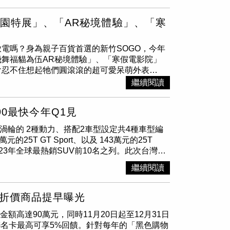
感受Ariya的極致魅力。今年200台的配額
整合智慧型全數位儀表板，搭配12.3吋多媒體影
自動變速系統後，可創造17.7km/L平均油耗。實際上路
功能，共升級配備總價值19萬元。在動力上，
使得轉向的手感更平順且圓滑舒適，而配備的3A
園特展」、「AR秘境體驗」、「寒
列4缸引擎，擁有202 ps最大馬力及45 kgm最大扭力，搭
，提前介入CVT變速箱的換檔邏輯，自動調節傳
統，讓駕駛能自由調整「Normal一般」、「Eco
駕駛模式上，此車更配備了Eco節能模式供切
電嗎？身為親子百貨首選的新竹SOGO，今年
總代理台灣森那美起亞與桃竹苗經銷商夥伴上賀汽
）全新改款SENTRA在 智行安全配備上，搭
舞福貓為伍AR秘境體驗」、「寒假電影院」
正式開幕。同時，因應Kia新能源車產品布局，也同
FCW超視距車輛追撞警示系統，可透過車輛前側雷達感知器
會忍不住想起牠們圓滾滾的超可愛呆萌外表
C智慧型定速控制系統，會自動偵測前車行進車
24~2/18全區免費入場之外，1/27週六更將舉
繼續閱讀
了EAPM油門誤踩緊急輔助系統，更可有效的
得拍照券一張！除了展區門口設置有5隻不同色系
（圖／黃威彬攝）。（圖／黃威彬攝）
濾鏡拍貼機、各種萌趣商品周邊，可愛到讓人忍
90最快今年Q1見
舉辦水豚君動物樂園特展，活動期間全程免費入
路大門口指定位置下載SOGO APP開啟AR相
2.5渦輪的 2種動力、搭配2車型設定共4種車型編
，即日起至2/15將AR秘境體驗畫面分享至限
33萬元的25T GT Sport、以及 143萬元的25T
碼至3F贈獎處兌換招財貓紅包袋一份。於1F中
是2023年全球最熱銷SUV前10名之列。此次台灣馬
圖／業者提供）「寒假電影院」則將於1/21週
°環景輔助系統、
BOSE
® 環繞音響、 10.25 吋中
員、Facebook、LINE好友可免費索票入場觀看，
繼續閱讀
快撥片與 USB Type-C 高功率充電裝置。
在4F演藝廳放映，ThanQ Club會員、
標配 360度環景輔助系統、
BOSE
®環繞音響附10
寒假的另一個重頭戲就是2月的農曆新年！每年都會
LUS 以上車型更標配 ALH 智慧型頭燈，除了
款折價商品提早曝光
GO APP會員以現金購買「錢龍撲滿」即可抽紅
模式能偵測對向來車、前方車輛尾燈及亮度，全
at清亮雙向推車」、「
BOSE
藍芽揚聲器」共300
額高達90萬元，同時11月20日起至12月31日
，最受歡迎的20S SELECT PLUS車型導入
春試手氣活動，開店前100名顧客可免費參
聯名卡最高可享5%回饋。針對每年的「黑色購物
飾條；擁有230ps/42.8kgm 最大動力