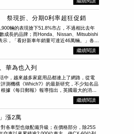
繼續閱讀
告，商品規格說明受限於廣告篇幅亦可能未盡完
利、斯洛維尼亞及奧地利的實體市場，以及電商平台
SUV市場，CR-V此次改款最大的意義，並
上應援戰袍，相約臺北直播現場，用滿場的國旗
全速域）、LFA車道維持輔助系統（全速域）、
關說明。l 註2：本新聞稿所示車價皆含舊換新政
8%的耳機含有雙酚 A（BPA），超過四分之三的
上，進一步補強節能、靜肅性、科技配備與駕馭
與團結。
輛、路口偵測）等先進科技，並同步搭載 BCA
貨物稅5萬元資格者，惟補助與否以政府最終
因其在人體內會模仿雌激素，可能干擾荷爾蒙系
到位，而184ps綜效動力、20.5km/L平均油
% 祭現折、分期0利率超狂促銷
MCB二次碰撞預煞系統等安全科技，提供更安心
萬元購車金及政府舊換新補助後，詳細辦法以政府法
分耳機的雙酚濃度高達315mg/kg，遠超過
電動化時代依舊展現強勁競爭力，更有能力持續
M 3D環景輔助系統與BVM盲區顯影輔助系統，
專案；2萬元配件金係指消費者於專案活動期間內
,900輛的表現搶下51.8%市占，不過相比去年
er Accentum True Wireless與
Bose
操作為原則，內裝細節的質感明顯提升許多。（圖
馭體驗。本月入主全新年式The new
銷公司，NISSAN及各經銷公司並保留最後核准
的品牌；而Honda、Nissan、Mitsubishi
機的情況更令人擔憂，如Samsung Galaxy
麼不同？Honda CR-V e:HEV最大的優勢是
森那美起亞為感謝所有喜愛Kia的朋友們，本月入主
ww.wardsauto.com/2022-10-best-
上表示，「看好新車年銷量可達近46萬輛。」各大
強調，耳機屬於長時間貼合皮膚的產品，合成塑料中的
感受？
價值逾60,000元)專屬禮遇，包含隔熱紙、電子後視
erful-3-cyll 註4：ProPILOT 智行科技安全系統及其他主
數。本刊記者也整理各家優惠，讓消費者能以更
次使用的立即性風險較低，但若合併多種來源的化
、六年六大系統延長保固、高壓電池八年不限里
繼續閱讀
實際道路行駛時，可能會受路況、載重、風阻、
an前11月累積銷售17,397輛，與去年同期
將變得極為嚴重，研究中亦有發現微量的鄰苯二
差異。安全輔助駕駛系統僅為輔助功能，儀器判
及Sentra現折6.6萬元，優惠價分別為92.6萬
正敦促歐盟立法者應盡速採取行動，禁止所有類
況專注駕駛，保持警惕，密切留意周遭環境。l
底前更祭出119.9萬元的價格，比原價便宜20萬元，
IFE for All」專案研究團隊強調，唯有建立
、華為也入列
、政府機關及台灣本島以外地區不適用本新聞稿所
ti QX50全車系在12月可享現金折抵30萬元，換
程中，確保回收材料不被「遺毒」污染，從而真
生活中，越來越多家庭用品都連上了網路，從電
，NISSAN保留隨時變更、修改或終止本新聞
分別提供150萬36期0利率、100萬24期0利率
asonic、Samsung、Sony及Sennheiser等，
測機構《Which?》的最新研究，不少知名品
於NISSAN官方網站。
11月累積銷量14,317輛，與去年同期相比衰退
。根據《每日郵報》報導指出，英國最大的消費
and Lancer、Zinger Pick Up與Zinger指定車
其中主要是從用戶意願、透明度、資料安全、資料
 Space在12月入主且完成領牌就有1.2萬配件
繼續閱讀
前幾款流行的空氣炸鍋不僅能「偷聽」使用者的
為裕隆集團旗下納智捷（Luxgen）n⁷熱賣
mart和Cosori CAF-LI401S這三款空氣炸
且指定車型再享充電點數回饋；燃油車U6和
限。小米（Xiaomi）的應用程式甚至連接到
」漲2萬
nt）的追蹤器，Aigostar則要求用戶在設置帳戶時提供
了免費能搭載馭光黑化套件，本月入主還可享5年
針對各車型也做配備升級；在價格部分，除25S
示，小米的空氣炸鍋並不適用錄音權限，該裝置
最高現折5萬元；Fit最多可折6萬元，至於進口身
今年交車以來累積逾2,000位車主，使CX-60位列