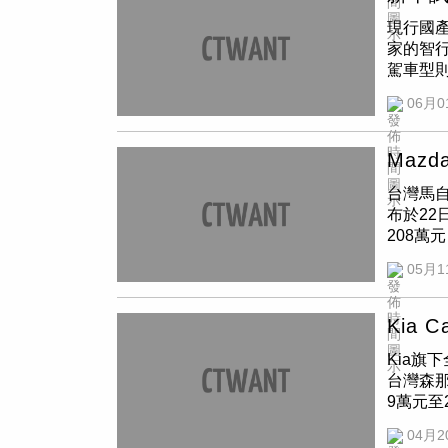
精緻日
通過禁
現行國產
定行車模
該禁令
家的智
版面相當
該年齡
駕車型
劉耿豪攝
配置，讓
此外，
06月0
新的前保
HUD
近光自動
手機充
可說是
2個手
Maz
Sent
多電動
台灣馬自
陳，使
是，增
布於22
中央7吋
什麼用
208萬
無線Ap
駕下車
感；車
為雙區恆
Ariy
05月1
室以環艙
娛樂部
公里的
列六缸渦
3DRe
至80%
345p
超寬敞
路可以發
Kia 
舒適的乘
用，更
坡、加速
Kia旗
鬆進出，
開關80
內非常寧
台灣森那
標配前座
鋪陳，並
Spor
9萬元至
數位多
Aut
系統。（
度銷售破
整呈現行
載了8支
旅戰力
04月2
以年增5
車室以環
黃威彬攝