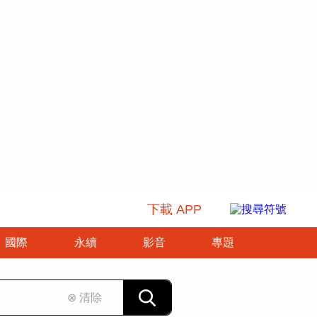
下載 APP
國際
永續
影音
專題
⊗ 清除