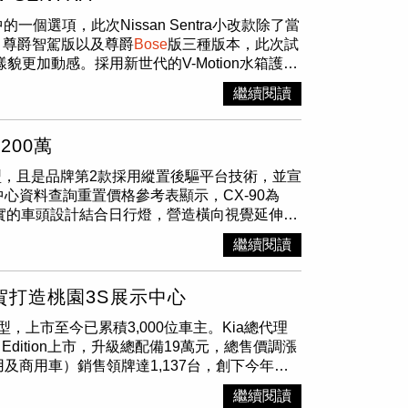
加入觸控感知功能可調整空調，中間下方則可設
體，不過用戶可以在獲得父母同意的情況下避免
一個選項，此次Nissan Sentra小改款除了當
體內裝質感，在試駕時令人印象非常深刻。木紋觸控
須徵求家長同意，導致大多數社群媒體平台禁止
、尊爵智駕版以及尊爵
Bose
版三種版本，此次試
有行車模式設定、e-Pedal功能按鈕。（圖／
更加動感。採用新世代的V-Motion水箱護罩
、容易上手，也內建導航系統可找到最近的充電站；
ra在外型上除了原先流線的身段外，在外觀上換上
風口等，而此次增程版車型更配有10.3吋
繼續閱讀
格增加豪華感受。兩旁的LED頭燈整合了HBA遠
熱功能、10支
Bose
Premium音響系統。無線
踩著全新17吋雙色切削鋁圈。 整輛車於外觀上
熱座椅設定。（圖／劉耿豪攝）副駕駛座前方有
攝）。車尾部分，在後箱蓋使用了鴨尾樣式，令
版下方和左右側也有額外的收納空間，而增程版還
200萬
格形象（圖／黃威彬攝）。車室中以雙色內裝鋪
額外的收納空間。（圖／劉耿豪攝）值得注意的
人座車型，且是品牌第2款採用縱置後驅平台技術，並宣
可選。而在駕駛介面上，儀表採用了傳統指針及
駛需求前後挪移，一開始看到其實會想說「這有
心資料查詢重置價格參考表顯示，CX-90為
的腳步，採用了12.3吋觸控螢幕配置，並整合了
剛好可以將中央扶手往後調整，然後輕鬆移到副
闊厚實的車頭設計結合日行燈，營造橫向視覺延伸
影像鏡頭，使視聽娛樂及環境周圍監控更加便利，而下方則
鮮少出現的功能。（圖／劉耿豪攝）目前導入的
專屬 21 吋雙色鑽石切割式鋁合金輪圈。車
加入了電子手煞車及AutoHold按鍵。在視聽
38hp/30.6kgm的輸出功率，同時還具備548
繼續閱讀
觸覺帶來更尊榮的享受。CX-90 搭載3.3L直
em音響系統，讓車艙中的質感更加提升，座椅則是當家的
，而且使用快充的話，30分鐘就可以完成20%
IV-DRIVE八速手自排變速系統，具備
家庭用車之中非常重要的後座空間更是令人驚豔，
/30.6kgm的輸出功率。（圖／劉耿豪攝）實際上
CX-90 3,120mm長軸距設定，除了帶來寬敞、
在後廂空間之中搭配著6/4分離座椅可彈性運
時，轉換Sport運動模式後，可以感受到上
市 攜上賀打造桃園3S展示中心
Touch Walk-in按鍵，讓第三排座乘客輕
近車輛時自動解鎖與上鎖功能，車鑰匙離門把觸控
絕工程，因此可以降低風切聲或輪胎音，所以在車
外型，上市至今已累積3,000位車主。Kia總代理
配置雙模式大型全景天窗，提供寬敞明亮車室空間，
置於Sentra上實屬新穎之作。內裝使用了雙色
行駕駛輔助系統，守護車內駕駛乘員。Ariya切換為
Edition上市，升級總配備19萬元，總售價調漲
風功能。不僅如此，CX-90具備12.3吋全
可連接 Apple CarPlay及Android
系配有Level 2等級的ProPilot智行駕駛輔助
用及商用車）銷售領牌達1,137台，創下今年第2
指引的大型前擋投影式全彩抬頭顯示器等，能完
，便利駕駛觀看資訊（圖／黃威彬攝）。全車搭
的內裝、更具辨識度的外型，都完整表現出品牌休
單月銷售紀錄。累計2024年1月至3月，Kia
B Type-C充電功能與無線充電裝置。CX-90
ax座椅一直是NISSAN最引以為傲的設計（圖／
成熟，還是讓人耳目一新。今年國內200台的
繼續閱讀
dition外觀具有全新專屬車色「陶瓷銀」；內裝升級
a 真皮座椅。（圖／台灣馬自達提供）
列四缸自然進氣汽油引擎，可輸出最大馬力