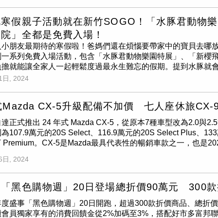
預售啟動後已經賣出超過150台，有興趣的消費者，可以到展間好好
車型獨有的12支揚聲器
BOSE
環繞音響系統，同時搭載12.3吋
/6300rpm與最大扭力16.2kgm/4000rpm，搭配X-CVT無段
售啟動後，售出超過150台。（圖／劉耿豪攝）
系統。此外，雙前座搭載8向電動可調式座椅，並具有通風和加熱
面感受為清晰，並且搭載優化過的後傾角及EPS動力輔助曲線，
寒假親子活動就在新竹SOGO！「水豚君動物樂
val Space Edition搭載Smartstream 2.2升渦輪增壓柴油直
時防護系統，能偵測路面狀況，透過AEB主動引擎煞車輔助系統
影院」全都是免費入場！
HIFT八速電子旋鈕排檔系統，並搭載Drive Mode可變行車駕馭系
及增加煞車力道的控制，使彎道路面的行車更加沉穩且流暢。而在
入小朋友最期待的寒假啦！爸媽們還在煩惱要帶家中的寶貝去哪放
「Sport運動」與「Smart智慧」4種行車模式。同時，Kia
作用使動力輸出受到限制，並擁有更節能的表現。 （圖／黃威彬攝
劃一系列免費入場活動，包含「水豚君動物樂園特展」、「新櫻飛
攜手打造全新CI 2.0品牌識別的桃園3S展示中心，並於19日
san Intelligent Mobility 智行安全技術。並配備了P
負擔就能讓全家人一起輕鬆度過最永生難忘的假期。提到水豚就
務廠增設電動車專屬工位、設置充電樁。
前車及前前車的追撞可能，使駕駛擁有更多反應的時間。而在IC
<，因為聽到大家的期待，新竹SOGO首度舉辦水豚君動物樂園特展，1/
1日, 2024
距，並與前車維持預先設定的安全距離。而此次試駕的版本更配備
氣霸主水豚君見面會，只要於特展內單筆消費500元以上即可獲
故的發生率。眾多安全及行車輔助配備也可從儀表中選取及調整
君與好朋友們的超巨型充氣公仔，現場還有冰淇淋機，也有限定
式Mazda CX-5升級配備不加價 七人座休旅CX-
叫，小心一進場荷包要有會大失血的準備XD。新竹SOGO首度
／業者提供）另外還有業者推出免費AR秘境體驗，只要於1F中央
達正式推出 24 年式 Mazda CX-5，從原本7種車型改為2.0與
360度觀賞超巨招財貓，到了夜晚抬頭還能欣賞無人機閃耀表演秀
107.9萬元的20S Select、116.9萬元的20S Select Plus、1
或貼文並標記SOGO百貨新竹店+全館當日消費不限金額，可加
GT Premium。CX-5是Mazda最具代表性的暢銷車款之一，也
門使用SOGO AR相機，即可體驗秒置身櫻花林的風格美照！（
加配備不加價」的方式發表，入門車型20S SELECT配置360
7週六、1/28週日、2/3週六@4F演藝廳放映，ThanQ Club會
6日, 2024
示幕、前擋投影式全彩 HUD 支援智慧型手機導航顯示、方向盤換檔
餐廳區還可參加抽抽樂，與大家一起共度歡樂寒假！「寒假電影院」將
全車系升級10.25吋中央資訊顯示幕，自入門車款20S SELECT即
book、LINE好友可免費索票入場觀看。（圖／業者提供）當然
、方向盤換檔快撥片。（圖／台灣馬自達提供）20S SELECT P
「黑色購物週」20日登場總折價90萬元 300
潮的福袋活動「福氣好運龍乎你」，即將於2/10 初一登場！SO
據不同的行駛路況及車速，自動切換各種照明模式，結合防眩光
，價值最高頭獎為「30,000元電子商品券」，還有「Joie Flo
度盛事「黑色購物週」20日開跑，超過300款折價商品、總折價金
升級總價值最高達 4 萬元。同時，24年式CX-5導入「流光金」車色
，等你帶回家；初二、初三於1F地球廣場「大型彈珠台」並舉辦新
鑽會員獨家享有的消費回饋金從2%加碼至3%，搭配好市多富邦
色的環車護板，內裝採用金屬髮絲紋飾板、灰色縫線，結合座椅灰色滾邊