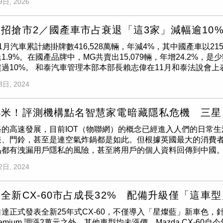
9日, 2026
備及車色以實車為準，各配備之作動可能有其條件限制及安全警
「ToxFree LIFE for All」，從捷克、斯洛伐克、匈牙
日常通勤與長途出遊時更添安心。放眼目前競爭激烈的百萬元級中型
能把驚喜帶回家。體育局表示，誠摯邀請市民朋友走出戶外、穿
供全面的主動安全防護。其搭載包含 SCC智慧巡航控制系統（
者於購買前務必洽詢NISSAN展示中心或參閱NISSAN官網相
n、Temu購買了81款入耳式與耳罩式耳機。檢測結果顯示，高達9
新增一款油電車型，而是在保留原有空間、機能與實用性的基礎
血沸騰的吶喊聲一起為中華隊集氣，向世界展現臺灣棒球的堅韌
道修正輔助系統、FCA前方主動防撞輔助系統（含行人、騎士、車
，舊換新政府補助方案係指符合貨物稅條例換購新車退還減徵新車
含有雙酚 S（BPS）。這類物質被統稱為「永久性化學物質」，
於原本就鎖定CR-V的家庭買家而言，Prestige車型幾乎將配備一次
招搶市2／國產車市占衰退「這3家」減幅逾10
撞主動煞車輔助系統、RCCA後方交通防撞主動煞車輔助系統、
；「X-TRAIL 純粋版89.9萬元」係指原價99.9萬元扣除5
女孩青春期提前、男性女性化以及癌症風險增加。令人震驚的是，部
及更加成熟細膩的行路品質，也讓這款長年熱銷的國民休旅，在
護。此外，Apex以上車型更搭載PCA停車防撞輔助系統、 SV
準。首年低月付5,888元係指分期付款專案，需搭配指定分期
1月汽車累計總掛牌數416,528萬輛，年減4%，其中國產車以215
管理局（ECHA）建議的10mg/kg限量標準。檢測數據指出，連Sennheis
nda在國內SUV市場最重要的主力車款。座艙設計以簡潔且易
整的視覺輔助科技，有效提升停車與行車安全性，打造更從容的駕
得選配價值2萬元之原廠配件。詳細交易條件請洽NISSAN各經
.9%。在國產品牌中，MG共賣出15,079輛，年增24.2%，是少數成長
tComfort等知名型號，均被偵測到雙酚含量超標。此外，入耳式運動耳
攝）規格表看看AI怎麼說？Honda CR-V e:HEV和一般油電車有什
nto即享專屬禮遇，本周末全台展示中心同步發表Kia總代理台灣
l 註3：榮獲 2022 沃德十大最佳引擎與動力系統大獎係出自於：https://w
過10%。 和泰汽車管理本部本部長賴志偉在11月和泰法說會
3 Pro的部分零件亦檢出濃度超過10mg/kg的雙酚。研究團隊
onda CR-V e:HEV為什麼不用插電，也能有接近電動車的駕駛
new Sorento即享首年低月付8,888元起，再享前瞻智享方案(總
-propulsion-systems/nissan-vc-turbo-returns-time-pow
廠趕緊在最後一個月踩油門，紛紛祭出購車優惠，衝刺年底掛牌
和BPS會溶解於汗水中，並經由皮膚滲透進入血液循環。儘管單
艙遮物廉與後艙可拆式防汙墊，同時再享五年不限里程原廠保固
3日, 2024
動安全性系統功能可能合條件限制，且此為原廠提供參考數值，
手新車。 首先在國產車廠部分，裕隆集團旗下裕日車所代理的Niss
產生「雞尾酒效應」，長期累積後對生殖系統、肝腎功能的損害
保固，輕鬆入主無負擔外，更當車主最安心的後盾。
況、個人駕駛習慣及車輛維護保養等因素影響，使實際數值產生
5.3%。裕日車推出購車優惠，入主Nissan旗下X-Trail、Kicks
（塑化劑）與氯化石蠟。面對這項調查結果，環保專家與科學家
盲點，不可替代安全駕駛操作，請確實遵守法令規定，仍應注意路
.9萬元及66.9萬元起；值得注意的是，旗艦房車Altima至12月
泌干擾物質，以防製造商改用其他同樣有害的替代品。「ToxFree L
小米！評測機構點名智慧家電暗藏隱私危機 三星
本新聞稿所示金額均為新台幣。大宗批(標)售、租賃車、營業車
eaf更現折30萬元，搶攻年底換車熱潮。 同時，裕日代理的Infini
嚴格的法規，禁止整類有毒化學物質，才能在推動循環經濟的過
路的高速發展，目前IOT（物聯網）的概念已經進入人們的日常
本新聞稿所有活動辦法與詳情以NISSAN官方網站宣佈資訊為主
59萬元就能買到，並提供最高100萬24期0利率；QX60、QX55也
消費者的健康。目前在研究報告中被點名的品牌，像是
Bose
、Pan
、門鈴，甚至是連空氣炸鍋都是如此。但根據英國最大的消費者評
及約定條款之權利，若有異動，修改之專案內容及約定條款將公佈
，前者也可選50萬低頭款。 裕隆集團旗下中華車Mitsubishi前
出回應。
品都有洩漏用戶隱私的風險，甚至將用戶的個人資料回傳到中國
中華車也祭出12月購買Outlander、Eclipse Cross、Colt Plus、Gr
構《Which?》的專家針對許多廠商的產品進行了隱私評級，
成領牌，均贈
Bose
SoundLink Max可攜式音箱；於11月上市的J
2日, 2024
、追蹤器和資料刪除等六個方面進行評判。而專家在其中發現目
可免費升級貨斗防護板組、廂車則可升級尾門照地/警示燈組。 同樣
能將個人數據傳送到中國的伺服器。其中以Aigostar、Xiaomi Mi S
納智捷年底再推「5萬自由配」，可選擇配件、保險或優惠分期，
要關注，因為它們不僅知道用戶的精確位置，還希望獲得錄音的權
元。 而台灣本田累積前11月銷量達23,698輛，雖然目前排名車市品牌第4名，但與去年同期
全新CX-60市占成長32% 配備升級僅「這車型
ngle（TikTok for Business的廣告網絡）和騰訊（Tence
退11.8%。對此，台灣本田也持續延長馭光特仕版的販售，除
達正式發表全新25年式CX-60，不僅導入「星燦藍」新車色，
出生日期。《每日郵報》曾為此詢問小米，小米的一位發言人表
額0利率，重點是還有折價優惠，CR-V最多現折8萬元；HR-V
Premium 調漲2萬元之外，其他車型均未漲價。Mazda CX-60自