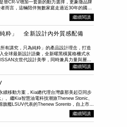
是替CR-V增加一套新的動力選擇，更象徵品牌
開中央扶手與懸浮式排檔座設計，也讓置物與操
費者而言，這輛陪伴無數家庭走過近30年的國民
ro Layer零層級設計理念，讓科技感與質感
-V全球累積銷售已突破1,500萬輛，在台灣更
表、12.3吋中控觸控螢幕，再加上獨有的10.8
繼續閱讀
次第六代CR-V小改款最大的重點，正是首度
大幅降低視覺調焦負擔。搭配Zero Layer
科技配備與舒適性進一步升級。小改款外觀並未做
，極粋版標配
BOSE
Premium Sound System，
當高。（圖／黃耀徵攝）中控台的9吋多媒體觸
C主動降噪，車艙寧靜度提升約30~40%，長途
，只為純粋」 全新設計內外質感配備
Auto。（圖／黃耀徵攝）從外觀來看，新車並沒有刻意
配合LED前座車門氣氛燈，整體舒適與豪華感明
罩搭配修長LED頭燈，仍維持相當高的辨識
可變壓縮比引擎靜置其中，能輸出動力
訴求「所有講究，只為純粋」的產品設計理念，打造
面改採車身同色烤漆，搭配黑色後視鏡外蓋、黑
維持NISSAN獨家的1.5升VC-Turbo可變壓縮
導入全球最新設計語彙，全新曜黑橫翼格柵式水
陳維持Honda近年一貫簡潔務實的設計風格，
km/L，兼顧性能與經濟性。這具引擎源自GT-R血
ISSAN次世代設計美學，同時兼具力量與層次
改款另一項重點，是全車系全面導入Honda
線性且順暢，市區跟車不拖泥帶水，中段再加速
匠人訂製皮革、山形曲木飾板及匠粋金飾條，除大
繼續閱讀
、空調控制、車輛狀態查詢等多項功能，大幅提升日常
來的車頭神情，在動態中顯得格外篤定。(圖／
AN X-TRAIL粋．月全新上市，「所有講究，
roid Auto，無論有線或無線連接都相當便利，也
性提升27%，簧下重量減輕35%，過彎支撐與路
）產品編成方面，X-TRAIL純粋版本次攻頂升
整車輛資訊。（圖／黃耀徵攝）HUD抬頭顯示
舒適與操控兼顧的期待。AVM 360度環景畫
V
id Auto等科技配備，全面提升駕駛安全與車用娛樂實
影像輔助系統等配備全數到位，媲美進口豪華
。(圖／CTWANT)安全防護，核子潛艦級思
人訂製皮革、足感應電動尾門，進一步升級駕乘舒
配備方面也展現十足誠意。除了10.2吋全數位儀
整合全速域ICC定速控制、LKA車道維持輔助，以及
致力提供永續移動方案，Kia總代理台灣森那美起亞同步
、
BOSE
Premium SoundSystem頂級音響系
通風座椅、全景式電動天窗、MVCS環景影像
，提前預警。精粋版起加入AVM360度環景影
ia智慧油電科技潮旅Thenew Stonic、
費者。全新NISSAN X-TRAIL共計有三
此外，質感明顯提升的內裝細節，也讓CR-V的
急煞車系統，大幅提升低速及倒車情境下的防護能
旗艦LSUV代表的Thenew Sorento，自上市以
版震撼價113.5萬元起。極粋版另可以2.5萬元
4,690mm車長與2,700mm軸距帶來寬敞的
4星評等，成人保護達96%，展現同級距少見的被
定。為回應市場需求並回饋消費者支持，Kia總
木飾板及匠粋金飾條，整體質感再次昇華。豪華內
繼續閱讀
坐表現相當出色。後廂空間同樣維持優異水準，
性提升27%的紮實比例，為靜態身形注入速度
bo-Hybrid渦輪油電動力，新增Trendy2WD油
888元，加贈2萬元配件金優惠，為競爭激烈的
踢感應功能，日常採買或全家出遊都展現相當高
補助）為入門主力，已具備12.3吋數位儀表、中控
下放，升級配備不加價，全新年式The new
新上市，「所有講究，只為純粋」，全新設計內外質感
mm與軸距2,700mm均維持不變，帶來寬敞的