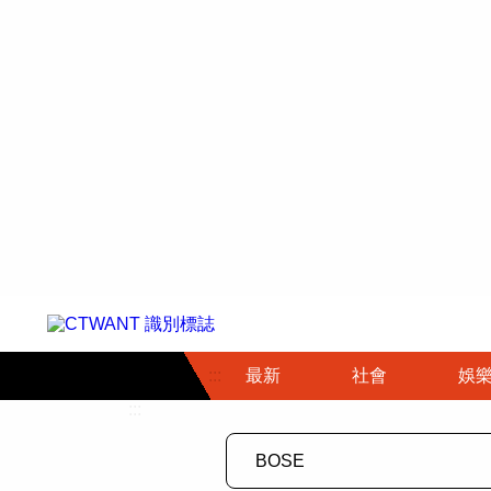
社會首頁
娛樂首頁
財經首頁
政
:::
最新
社會
娛
時事
即時
熱線
:::
直擊
大條
人物
調查
專題
３Ｃ