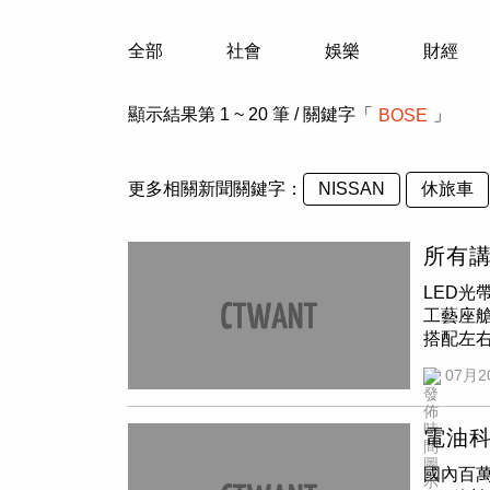
人物
汽車
全部
社會
娛樂
財經
專欄
房產新勢力
顯示結果第 1 ~ 20 筆 / 關鍵字「
」
BOSE
更多相關新聞關鍵字：
休旅車
NISSAN
所有講
LED光
工藝座艙
搭配左
息瞬間立
07月2
台一貫
不顯突兀
木飾板紋
電油科技
感的變
國內百萬
線工藝明