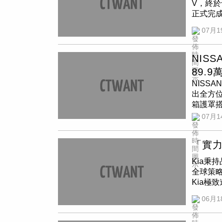
V，終於
靈感取
正式完成
作機能更
休旅，也
在此交會
07月1
累積超
吋數位抬
導入2.
零層級
大幅修
承襲
BO
NIS
控螢幕，
乘坐更
89.9
進行大
顯拉高一
NISS
度。電
204ps
出全方
色鯊魚鰭
比渦輪增
箱護罩搭
水平式
統的鏡
感；內裝
07月1
CONN
也頗有餘
幅提升乘
使用便利
CTWA
只為純粋
符合目前
面回饋都
「實力
級12.3
器、
BO
面將車身
用性；精
SUV。
維安全配
Kia秉
適度與便
表可顯
業界少見
全球策略
統、雙前
輔助系
像、MO
Kia極致
款車型規
座艙氛圍
力。車體
來憑藉
加價升級
06月1
車室表
動安全水
代理台灣森
涵搭配超
不論大
感。(圖
電七人座
臺灣中型
的實用性