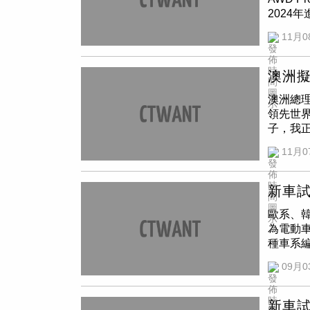
也無法
分的Ci
2024
置麥克
「退出車
自然進氣
語音控
雖比去年
11月0
元；CX-
麥克風等
人潮玩版
Prem
了三款最
惠總價值
CONN
為的設
件，包含
澳洲擬
天窗、四
應用程
活可愛，
澳洲總理
60 3
說明。在
年第7名
領先世
統，能
區號，而
車系及F
子，我
態、避免
慧型電視
萬元起，
述，以
配有N
外，三
能市場的F
11月0
時候得
質感材質
發言人
輛，雖然仍
於今年
白楓木飾
也存在隱
Ace、
透過立
代）。
新車試
bZ4X
生物識
Urba
耀徵攝
歐系、韓
阻止兒
Goog
為電動車
母同意
全，並
種車系編
阻止兒童
控制以及
動休旅
Platf
回應「我
09月0
是黑色大
立法的範
途的透明
貫式L
輕人探索
模式啟用後
Ariy
Bose
）
新車試
動。」