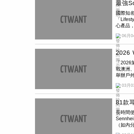
主機、P
Soren
最強S
配備89
車室表
椅、電動
2WD油
「粋」是
主角，還
版113
國際知
Sorent
精神，
CVT無
補齊，是
「Lifest
大產品DN
究，只為純
Hond
車身，滿
心產品，
215 
十大最佳
求負責
全面升
者可由單一 
消費者更
底盤採用
06月0
擎介入時
都讓它
7.1.
向盤加熱
動態；內
大綜效輸
值得入手
向上發
統（含1
吋HUD
實際行
內容也
容。(圖／
／ Kia
202
智行安全
內始終
下強化
LSUV
身鈑件
信心。
「202
的低頻
Face
面，全車
行判斷，
戰澳洲
內容逐
煞車燈與
系統，並
的提升，
舉辦戶
長。Li
盤，搭配
煞車輔助
善，加
對以「
／
BOSE
多功能方向
03月0
X-TR
讓長途
月6日
對家庭
越同級(
展現內
Hon
雙主場
級的沉浸
景曲面顯
校的
BO
因為舒
市。現場
顧科技便
81
舒適性，
沉穩的
出，為
Prem
品設計
長時間
Hond
隊，與
式、腿部
展示中
Senn
身重新
領球迷
辨識系
藝、智慧
（如內
／黃耀徵
外，現場
椅，Sig
https
對青少年
道維持
識互動
與科技兼備