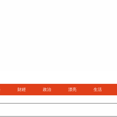
跳至主要內容區塊
治首頁
漂亮首頁
生活首頁
國際首頁
論壇
樂
財經
政治
漂亮
生活
焦點
美容
綜合
最新
新聞
人物
時尚
美旅
大陸
影音
評論
精品
健康