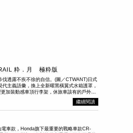
RAIL 粋．月 極粋版
沉穩步伐透露不疾不徐的自信。(圖／CTWANT)日式
n日式現代主義語彙，換上全新曜黑橫翼式水箱護罩，
型更加裝動感車頂行李架，休旅車該有的戶外氣
，在同級距中格外顯眼。車側線條維持CMF-C平
繼續閱讀
更具層次感，不論是停在百貨公司前或山林間，都
依然維持從容自在。(圖／CTWANT)山形曲
指尖流轉。(圖／CTWANT)坐進車室，最有
TAKUMI匠人訂製皮革座椅，親膚觸感與縫
車款，Honda旗下最重要的戰略車款CR-
還會加上啟發自山形天童市工藝的曲木飾板，以及