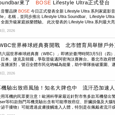
roPILOT智行安全系統與PFCW等基礎防護，CP值相當高；精
to以159.9萬元起，實力進化上市！全新年式The new Sorento聚焦1.
oundbar來了
BOSE
Lifestyle Ultra正式登台
.9萬元起。（圖片提供／NISSAN）所有講究，只為純粹 結合
現。（圖／黃耀徵攝） 後廂空間同樣維持優異水準，並搭配電動
座椅調整、TAKUMI皮革、足感應電動尾門及AVM 360環
電七人座車型。（圖片提供／ Kia）全新年式The new Sorent
日本文化中獨有的美學精神，象徵內斂、純粹與對細節的講究，X
是這套首次導入國內的2.0 e:HEV電油系統。新車搭載2.0升At
.5萬元(含政府舊換新補助）則將10.8吋HUD、
名音響品牌
BOSE
今日正式發表全新 Lifestyle Ultra 系
BOSE
Premiu
o 延續「RefinedElegance美學質感」、「Luxurious Evoluti
展演粋の智驅、粋の信賴及粋の心技三大DNA，將智慧科技、安
段變速系統，最大綜效輸出184ps、34.2kgm，平均油耗達20.
規格最完整的頂規選擇；若再加價至116萬元升級Miyabi雅
yle」名稱，並同步推出 Lifestyle Ultra Soundbar、Lifestyle Ultra 
A，並提供Trendy/Apex/Signature三款車型。全面採用1.6L
粹」的設計理念：l 粋の智驅：獨家1.5 T VC-Turbo引擎科技與賽
a e:HEV最大的特色，在於大多數日常行駛情境都是以電動馬
足更講究質感的買家。整體而言，X-Trail粋．月並非大幅度
全面升級家庭娛樂體驗。 此次發表的 Lifestyle Ultra 
ps /37.4 kg-m，最高17.7km/L的節能油耗表現，兼顧節能效
引擎與動力系統大獎的 VC-Turbo可變壓縮比引擎，可智慧調
發電或直接驅動，因此起步反應更接近純電動車，油門踩下後動
級，讓產品競爭力更上一層樓。從細膩的日式座艙工藝、完整的
Soundbar 開始建構系統，後續搭配 Lifestyle Ultra Speaker 及
輕鬆入主Kia新能源旗艦LSUV。同時，全新年式配備全面優化
 CMF-C旗艦平台，注入F1賽道技術對效率與高剛性追求，大
4日, 2026
的遲滯感。首次導入國內的2.0 e:HEV電油系統，搭載2.0升At
更貼近現今新世代家庭對中型SUV的期待。若預算允許，極粋版
4 聲道沉浸式家庭劇院配置。（圖片提供／
BOSE
TAIWAN） Lifes
功能，以及雙前座椅背Type C充電功能，並可進一步選擇尊榮六人座
裝設計承襲戰鬥機開發精神，打造出Zero Layer零層級專注座艙，由
出184ps、34.2kgm。（圖／黃耀徵攝）搭配E-CVT無段變速
的版本。方向盤按鍵佈局井然有序，ProPILOT智行安全系統的
聲單體與
Bose
專利 PhaseGuide 技術，結合 Dolby Atmos 與
Bo
2具揚聲器）升級為標配，滿足層峰買家的用車期待。全台Kia展示中心
抬頭顯示器共同組成的「黃金三屏」，兼顧駕駛安全與智慧便利。l 
駛於市區道路時，新車展現出十分輕快的起步反應，忽快忽慢的
能重現寬廣且具高度感的空間音場。 此外，全新導入的
Bose
Sp
CTWANT)【規格表】NISSAN X-TRAIL粋‧月。(圖／業者提供)
）「Refined Elegance美學質感」Kia The new Sorento新
6 WBC世界棒球經典賽開戰 北市體育局舉辦戶
系統NISSAN專注投入安全預警思維， X-TRAIL全車採用最高1
相當安靜。進入快速道路後，稍微加深油門，動力便順暢湧現，
對白清晰度；而
Bose
CleanBass 技術則透過 QuietPor
的新世代設計語彙與前瞻科技配備，採用Kia「Opposites Unit
、前後懸吊支臂及防撞結構大量採用鋁合金材質，兼顧車體剛性
整套系統在引擎與馬達之間的切換幾乎難以察覺，不需要刻意思
6第六屆世界棒球經典賽（WBC）」即將於臺灣時間3月5日（
表現。
BOSE
代理商 宏驜有限公司 鍾嘉洋 副總經理表示： 「
前視造型，搭配Star Map LED星圖日行燈，並透過Vertical
系標配ProPILOT智行安全系統，整合ICC智慧型全速域定速
這也是Honda e:HEV最成熟、也最容易讓人留下深刻印象的
、日本、捷克及韓國，爭取晉級邁阿密淘汰賽舞台。臺北市政府體
漸轉向追求更完整的沉浸式體驗。無論是電影、運動賽事、演唱
隱藏式後雨刷的設計，完美詮釋Kia新世代設計美學。全新年式
搭載同級唯一PFCW超視距車輛追撞警示系統，可提前偵測前方
莫過於整體靜肅性。Honda針對車身重新進行NVH優化，包
外直播派對，號召全體市民化吶喊為能量，助中華隊衝破重圍、
festyle Ultra 系列最大的特色，在於消費者能依據自己的
水平式座艙設計，提供尊榮不凡的質感體驗。4. The new Sor
系統及多項智慧安全科技(註4)，為每一段旅程提供全方位的安
上市區大多數時間由馬達驅動，使車內安靜程度比以往更加出色
城市即主場」為核心概念，打造全城應援的集結場域，特別選定人
TAIWAN）
BOSE
代理商 昶美有限公司 林維哲 總經理表示： 「Lif
盤，搭配水平式座艙。（圖片提供／ Kia）「Luxurious Evoluti
3日, 2026
AIL粋．月秉持以人為本的日式座艙設計哲學，導入山形曲木飾板與
旅行時的乘坐品質提升不少，對於家庭休旅而言，這樣的進步往
（五）晚間6點備受矚目的「台日經典對決」，更特別加開臺北表
娛樂體驗的全面進化。我們希望透過更智慧的空間音訊技術與模
註3)的有感升級，包含全車系標配E-SHIFT電子旋鈕排檔、方向
斂溫潤的日式精緻美學；全車靜音工程結合雙層隔音玻璃與ANC
da一貫均衡調校，面對市區常見的伸縮縫、坑洞或破碎路面時，懸
。此外，南港中信金融園區也將同步於3月6日至8日舉辦直播活
式聲音體驗。」Lifestyle Ultra 系列即日起於全台指定通路正
示螢幕，車艙內的一鍵切換數位控制面板與64色可調式氣氛燈，並支援Appl
SE
Premium劇院級音響系統，營造靜謐舒適的車室氛圍與沉
適取向而顯得鬆散。方向盤保有Honda一貫輕快且精準的手感，
將架設400吋LED超大螢幕，結合高規格音響設備與DJ音控
利與豪華質感。Apex版本以上還可依照需求選配第二排尊榮獨立座
款耳機驗出致癌風險！知名大牌也中 流汗恐加速
充分體現「所有講究，只為純粹」。 X-TRAIL粋．月自即日
車身反應，即使車身尺碼已屬中型SUV，實際駕駛仍沒有笨重感
展現城市棒球的深厚底蘊與生命力，3月6日（五）也特別邀請曾
ium Plus選配套件，包含全景天窗、頂級NAPPA真皮座椅、Ergo
、規格配備編成及價格調整，打造更符合家庭需求的豪華中型休旅車
使用耳機的民眾要注意！歐洲科學家最近針對市售多款耳機發出
a一貫均衡調校，懸吊能有效吸收來自地面的震動，同時保有足夠
市民共同參與國旗歌領唱環節，象徵臺灣棒球精神的世代傳承。
支撐、駕駛座側向包覆調整、副駕駛2向電動腰靠、第二排獨立雙
心，親身賞車試乘，體驗「感動．源自細節」品牌精神，以及基
heiser等81款熱門耳機竟驗出含有可能導致癌症、肝臟損傷及
進行NVH優化，包括車體隔音、輪胎配置以及車室降噪等細節全
用整齊一致的律動與吶喊點燃臺北，將每一份支持轉化為中華隊
統及車內電子後視鏡等，隨心打造專屬自己的移動尊榮座駕。Ap
科技與安心駕馭。更多產品資訊，歡迎洽詢全國NISSAN展示中
分泌干擾物）可能透過皮膚接觸進入人體，特別是在佩戴者流汗
攝）安全方面，新車標配Honda SENSING智慧安全主動防護
更準備了豐富的回饋活動。每場次將發放限量800份的應援拍拍扇
nature尊榮六人座更提供專屬Premium Pl。（圖片提供／ Kia）「
://event.nissan.com.tw/ (註5)l 註1：本新聞稿所示
及兒童等脆弱族群的長期影響更是不容小覷。根據外媒《每日郵報
輔助、CMBS碰撞緩解煞車、RDM道路偏移抑制等功能皆列為
遊戲及主題拍照區。參與活動更有機會抽中長榮航空來回機票及
B
的駕乘體驗，The new Sorento全車系標配符合 SAE Leve