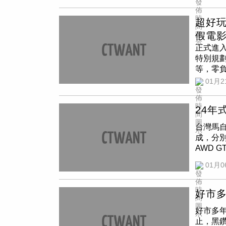
配額，在
原本頂級
133hp
已經在預
音觸控
後，路
超好玩
Carni
主動全
假電
配E-S
動比例
正式進
節能」、
換，其
特別規
車，共同
載了Nis
等，零
步於服
來計算
>///
01月2
速與車
辦超人
減少事
的水豚
24年
不住尖
場。（圖
台灣馬自
機，就能
成，分別為
時動態，
AWD 
央路正大
自達以「
日、1/2
01月0
央資訊顯
憑票根至
CX-5
Face
支揚聲器
好市多
引發排隊
可以依
包試手氣
好市多年
車系配備
份好禮
止，黑
與車身同