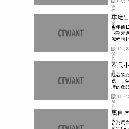
02月1
格、配
跨國研究
買家在
癮，還
系統，提
整，消費
Shei
非只是
海與熱
LKA車
府補助
樣本則
質感。對
車廠出
盲區防
審核為準
統，導致
耗，以
的移動守
令公告為
今年前1
歐洲化學品
扮演Ho
透過更完
購車時，
同期衰退1
Quie
／黃耀徵
Sore
與否權利。
減幅均超
Buds
什麼？H
The 
engines
國產車
BPA
鏡、後
12月2
（被）
低價格入
學物質
程原廠
輪胎狀
相比減少1
甲酸酯
斷仍有
元、69
別的內分
不只
註5：
電動車L
統一且
隨著網
示專案。
算只要1
正保護
視、手錶
稿之專案
貸款專案
尚未做
牌的產
11.6%。
者評測機
型並完
11月1
最小化
金，貨車
對話，還可
以後，
鍋尤其需
URX則有現折3.3萬元及2千
馬自達
臉書、Pa
相比卻衰
台灣馬自
性別和
延保、高
AWD 