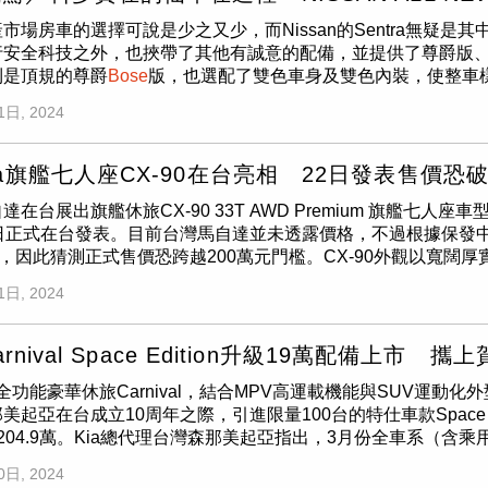
式美學為主軸，在黑色主題鋪陳下，結合木紋感知觸控面板，並
令來阻止使用。」法國去年提議禁止15歲以下青少年使用社群媒
市場房車的選擇可說是少之又少，而Nissan的Sentra無疑是其中的
式和e-Pedal功能，不僅提高與其他車款的差異，更帶起整
。幾十年來，美國一直要求科技公司取得13歲以下兒童的資料必
行安全科技之外，也挾帶了其他有誠意的配備，並提供了尊爵版
有質感，令人印象深刻。（圖／劉耿豪攝）中控下方有排檔桿，還
以下兒童存取其服務。
則是頂規的尊爵
Bose
版，也選配了雙色車身及雙色內裝，使整車樣貌
）Ariya全車系標配雙12.3吋螢幕，不僅在操作上非常直覺
Sentra更具跑格感受（圖／黃威彬攝）。此次小改款的Sent
全車系也享有無線手機充電座、雙區獨立恆溫空調系統，以及後座出
1日, 2024
桿造型，加上新世代的V-Motion鍍鉻水箱護罩，並以大面積網
抬頭顯示器、皮革材質零重力紓壓座椅、雙前座電動調整／通風／加
切換功能。接著目沿著TWO TONE雙色車身往下，可發現腳下
電座。（圖／劉耿豪攝）後座不僅有出風口，還有充電孔以及加
相當有特色。車燈採用了上下分層的LED光源配置（圖／黃威彬
套箱，增強空間的運用；行李廂空間容量可達466公升，拉開障
da旗艦七人座CX-90在台亮相 22日發表售價恐破
ra更具辨識性（圖／黃威彬攝）。全新17吋雙色鋁圈，更凸顯跑
尾門，更加便利、實用。行李廂空間達466公升，障版下方還有
達在台展出旗艦休旅CX-90 33T AWD Premium 旗艦七
用軟質塑料和皮革材質包覆整個駕艙，並擁有全黑色及橘黑雙色
程版還有電動前後滑移中央扶手座，也就是中央扶手座能依照駕
日正式在台發表。目前台灣馬自達並未透露價格，不過根據保發中
螢幕配置，能夠顯示多種行車資訊。中控台也跟上了美規Sentra
？」不過當天在停車時，碰巧遇到沒辦法從駕駛座下車的情形，
元，因此猜測正式售價恐跨越200萬元門檻。CX-90外觀以寬
pleCarPlay及AndroidAuto連線，並配備了360度環景
，才發現原來這麼方便。中央扶手座可以前後挪移，是其他車款
側以俐落車身線條勾勒結合短前懸的車身比例，搭配外擴輪拱設計與
溫空調系統。在中央鞍座配有兩個USB-C的充電孔，在排檔週邊則
a均採用單馬達前驅配置，增程版車型搭載91 kWh鋰電池組，最大擁有2
1日, 2024
金屬飾條結合LED環艙照明，搭配Nappa真皮座椅，為整體視覺與
份此車標配了八支揚聲器的
Bose
Premium Sound Syst
續航里程，日常通勤、外出旅遊都很足夠，不會有充電焦慮的問題
輪增壓引擎及48V輕油電技術，配置馬自達自行研發的 SKYACT
lax超軟質紓壓護脊座椅，使支撐性及舒適性都有所提升，而在
充電。Ariya增程版車型搭載91 kWh鋰電池組，最大擁有238hp
s/51kgm動力輸出，更繳出 12.2公里的平均油耗表現。同時，受惠於
的後座空間，即使三個座位都乘坐成員，依舊擁有餘裕的空間。而
現，Ariya油門踩起來十分線性、順暢，尤其當天試車前往陽明山
Carnival Space Edition升級19萬配備上
車體驗，也提升後行李廂空間收納機能，結合第二排座椅電動輔助One 
擁有媲美了休旅車等級的560L的大容量。除此之外更新增了靠
超車時，動力輸出更直接；重點是，受惠於Ariya絕佳噪音隔
下全功能豪華休旅Carnival，結合MPV高運載機能與SUV運動化
展現靈活機能。首度登場的33T AWD Premium旗艦車型
cm內就會作動，甚至車鑰匙在60m內的距離可遙控發動車輛，此配
靜。在此同時，Ariya全車系配有Level 2等級的ProPilot智
美起亞在台成立10周年之際，引進限量100台的特仕車款Space 
雙區／後座獨立恆溫空調與第三排獨立出風口，還有雙前座導流式通
以大面積皮革打造，使豪華感受倍增（圖／黃威彬攝）。全新12.3吋螢幕並
t模式時，輸出更直接，而且車輛非常安靜。（圖／劉耿豪攝）Ariya全車
204.9萬。Kia總代理台灣森那美起亞指出，3月份全車系（含乘
功能儀表、12.3吋中央資訊顯示幕與可投影智慧型手機導航方向
o（圖／黃威彬攝）。儀表採用了一具7吋螢幕，及兩旁指針式配置
圖／劉耿豪攝）整體來說，Ariya更優異的續航表現、更質感
千台的佳績；其中，Kia商用車卡旺以276台領牌數，再創歷史新高
車資訊，搭配12支揚聲器的
BOSE
環繞音響系統，還有全車6組US
BOSE
揚聲器，使視聽娛樂更上層樓（圖／黃威彬攝）。3D Rel
的風範，雖然在科技層面並不特別突出，不過車款呈現出的優雅、
0日, 2024
7%的表現，榮登成長最快速進口車品牌。Carnival Space E
艙金屬飾條結合 LED 環艙照明，搭配觸感溫潤細膩的 Napp
）。在動力部分，Sentra了搭載1.6升HR16 K2鋁合金直