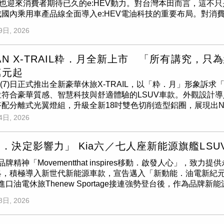
也迎來消費者期待已久的e:HEV動力。對台灣本田而言，這不只
自櫻花金的匠粹金屬飾條，讓座艙氛圍更具溫潤質感。蝴蝶式雙
國內乘用車產品線全面導入e:HEV電油科技的重要布局。對消
貼近日常使用習慣。儀表、螢幕與方向盤構築出一方座艙天地，Ze
終於補齊了節能與電動化這塊最後拼圖。自1995年問世以來，CR
。(圖／CTWANT)科技配備更是極粋版的重頭戲。12.3吋數位儀
9日, 2026
過30萬名車主，多年來始終穩居國產中型休旅市場的重要地位。此
頭顯示器，構成完整的三屏數位座艙，行車資訊幾乎不需低頭確認，
0 e:HEV車型，除了換上全新電油系統外，也同步針對隔音、
座艙設計，視線只需移動4度即可掌握導航與智駕資訊。音響部分
改，車頭以大面積蜂巢式水箱護罩搭配修長LED頭燈，辨識度相
SE
901系列非指向性揚聲器技術，加上PVB雙層隔音玻璃與AN
SAN X-TRAIL粋．月全新上市 「所有講究
無論有線或無線都可輕易連接Apple CarPlay及Android 
不容易疲勞。雙前座並具備通風、8向電動調整及2組記憶功能，
萬元起
幅修改，而是延續現行世代成熟穩重的設計。大面積蜂巢式水箱護
個等級。掀開引擎蓋，擁有300項世界獨家專利的VC-Turbo
AN(7)日正式推出全新豪華休旅X-TRAIL，以「粋．月」形象
油車型則透過不少細節展現專屬身分，包括前後下護板、側裙全
/30.6kgm。(圖／CTWANT)動力依舊出色底盤質感有感提升動力系統
位符合豪華質感、智慧科技與舒適體驗的LSUV車款。外觀設計
天線以及18吋亮黑鋁圈，讓整體質感比汽油版本更精緻。車室鋪
壓引擎，最大馬力204ps、扭力30.6kgm，油耗值可達18~25
配分離式光翼燈組，升級全新18吋雙色切削造型鋁圈，展現出N
中控台搭配蜂巢式空調出風口，不論視覺或操作都十分直覺。此次小
面缸孔熔射技術，運轉摩擦係數降低44%，實際駕駛時油門反應
則升級雙前座通風座椅、雙前座8向電動調整功能、TAKUMI
4日, 2026
ECT智慧聯網系統，提供Digital Key數位鑰匙、遠端啟動
裕。X-TRAIL粋．月隨速度流動而過，簧下重量減輕35%換
坐舒適性與實用性，更體現內斂細緻的日式精緻工藝(註1)。NISS
性。中控台的9吋多媒體觸控螢幕，支援Apple CarPlay及And
NT)底盤採用日法共同開發的第三代CMF-C平台，車身抗扭轉剛
」，全新設計內外質感配備89.9萬元起。（圖片提供／NISSAN
消費者對智慧座艙的期待。配備10.2吋全數位儀表，可顯示完
更為紮實細膩，高速巡航時車身穩定性表現成熟，符合家庭用車對
．決定影響力」 Kia六／七人座新能源旗艦LSU
吋數位儀錶、12.3吋數位影音主機及Apple CarPlay／Andro
SE
高級音響、雙前座通風座椅、全景式電動天窗、MVCS環景
周遭盡收眼底，搭配MOD移動物體偵測，窄巷或車位皆能從容應對
粋版升級雙前座通風座椅、雙前座8向電動調整、TAKUMI匠
（圖／黃耀徵攝）作為車系旗艦，此次試駕的Prestige車型，在
備上，X-Trail粋．月全車系標配ProPILOT智行安全系統，
持品牌精神「Movementthat inspires移動．啟發人心」，
利性；極粋版再追加配備10.8吋HUD數位抬頭顯示器（HUD）
示完整車輛資訊之外，HUD抬頭顯示器、
BOSE
高級音響、雙前座
的PFCW超視距車輛追撞警示，可偵測前方第二輛車的異常狀況
，積極導入新世代新能源車款，宣告邁入「新動能．油電新紀元」。繼K
座記憶電動座椅及動感車頂行李架，滿足追求LSUV極致駕馭感受的消
統等配備也全數到位，其中不少都是過去消費者期待已久的配備。
D移動物體偵測、EAPM油門誤踩緊急輔助與RR-AEB後方緊
進口油電休旅Thenew Sportage接連強勢登台後，作為品牌新能源
格：純粋版震撼價89.9萬元起、精粋版震撼價104.9萬元起、極粋
直逼進口中型SUV。空間機能依舊是CR-V最具競爭力的優勢之一。
結構方面採用最高1500Mpa超高剛性鋼材，並取得T-NCAP 
大器外觀設計、豪華舒適座艙與先進科技配備，深受國內消費者肯
價值4.5萬元MIYABI雅緻套件，包含魅力雙色外型、山形曲
8日, 2026
現，後座除了保有充裕腿部空間外，椅背角度仍可多段調整，乘
準。流暢腰線一路延伸至尾廂，CMF-C平台帶來車身抗扭轉剛
那美起亞導入全新年式Thenew Sorento，並全面聚焦1.6L Tur
值售價，全方位滿足消費者需求，本月入主另可享首年低月付5,
型行李箱、嬰兒車或露營裝備都能輕鬆收納，搭配電動尾門與腳
／CTWANT)三款車型怎麼選？純粋版89.9萬元(含政府舊換新
車型，讓消費者更輕鬆入主Kia新能源旗艦車款，同時將多款配備
休旅市場投下震撼彈(註2)。NISSAN X-TRAIL粋．月全
，也延續CR-V多年來深受家庭買家喜愛的重要原因。車長4,690