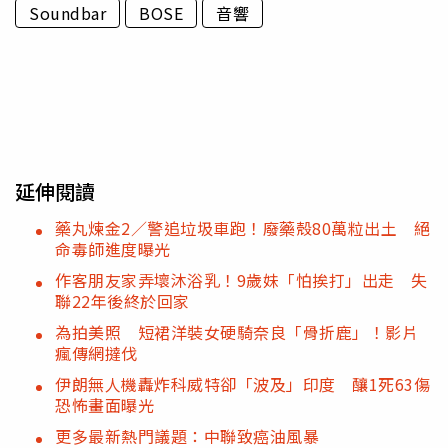
Soundbar
BOSE
音響
延伸閱讀
藥丸煉金2／警追垃圾車跑！廢藥殼80萬粒出土 絕
命毒師進度曝光
作客朋友家弄壞沐浴乳！9歲妹「怕挨打」出走 失
聯22年後終於回家
為拍美照 短裙洋裝女硬騎奈良「骨折鹿」！影片
瘋傳網撻伐
伊朗無人機轟炸科威特卻「波及」印度 釀1死63傷
恐怖畫面曝光
更多最新熱門議題：中聯致癌油風暴