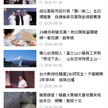
曝光
2026-07-29
胡瓜靠股市回升買「獨一無二」生日
禮寵妻 自爆偷拿百萬現金搞砸驚喜
2026-08-06
24歲存款破百萬！她公開致富關鍵
網一看狂讚：超孝順
2026-08-06
暖心台灣超人！富士山小屋員工求助
「想活下去」 山友狂背物資上山：
台灣真的是寶島
2026-08-05
台大教授性騷擾2女研究生！不服解聘
2年爭4年 結局出爐
2026-08-05
蝗害肆虐！蝗蟲大軍鋪天蓋地襲來宛
如末日 網驚：聖經十災
2026-08-06