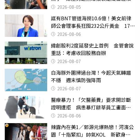
2026-08-05
誆有BNT管道海撈10.6億！美女前律
師公會理事長狂囤232公斤黃金 17人
遭起訴
2026-08-06
緯創股利2度延發史上首例 金管會說
重話：考慮收回股務自辦
2026-08-07
白海豚外圍掃過台灣！今起天氣轉趨
不穩 週末慎防強降雨
2026-08-07
醫療暴力！「欠醫藥費」要求開診斷
證明遭拒 病患暴打耕莘員工畫面曝
光
2026-08-06
辣露內在美1／郭源元爆熱戀！河濱公
園「十指緊扣」帥氣KOL 新歡身份