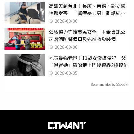
高雄欠到台北！長庚、榮總、部立醫
院都受害 「醫療暴力男」離譜紀錄
曝光
2026-08-06
公私協力守護市民安全 財金資訊公
司贈消防警備車及先進救災裝備
2026-08-06
地表最強老爸！11歲女慘遭侵犯 父
「假冒她」騙噁狼上門後連轟2槍復仇
2026-08-05
Recommended by