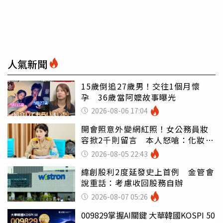
人氣新聞
15歲倒追27歲男！交往1個月懷
孕 36歲當阿嬤故事曝光
2026-08-06 17:04
開會照意外變網紅照！女公務員妝
容掀2千則留言 本人怒嗆：化妝有
錯嗎
2026-08-05 22:43
緯創股利2度延發史上首例 金管會
說重話：考慮收回股務自辦
2026-08-07 05:26
009829掌握AI關鍵 大華韓國KOSPI 50