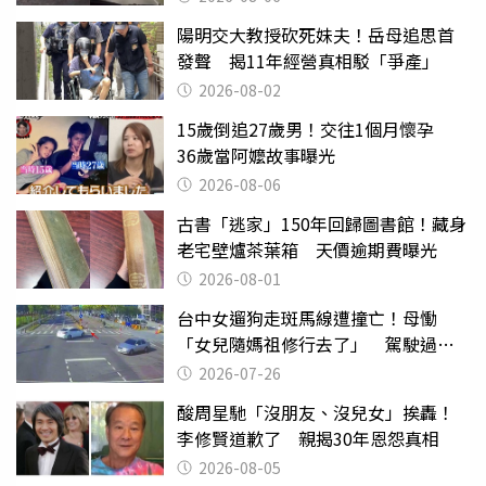
陽明交大教授砍死妹夫！岳母追思首
發聲 揭11年經營真相駁「爭產」
2026-08-02
15歲倒追27歲男！交往1個月懷孕
36歲當阿嬤故事曝光
2026-08-06
古書「逃家」150年回歸圖書館！藏身
老宅壁爐茶葉箱 天價逾期費曝光
2026-08-01
台中女遛狗走斑馬線遭撞亡！母慟
「女兒隨媽祖修行去了」 駕駛過失
致死判9月
2026-07-26
酸周星馳「沒朋友、沒兒女」挨轟！
李修賢道歉了 親揭30年恩怨真相
2026-08-05