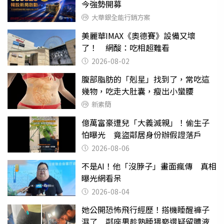
今強勢開募
大華銀全能行銷方案
美麗華IMAX《奧德賽》設備又壞
了！ 網酸：吃相超難看
2026-08-02
腹部脂肪的「剋星」找到了，常吃這
幾物，吃走大肚囊，瘦出小蠻腰
新素簡
億萬富豪遭兒「大義滅親」！偷生子
怕曝光 竟盜鄰居身份辦假證落戶
2026-08-06
不是AI！他「沒脖子」畫面瘋傳 真相
曝光網看呆
2026-08-04
她公開恐怖飛行經歷！搭機睡醒褲子
濕了 鄰座男趁熟睡猥褻還疑留體液