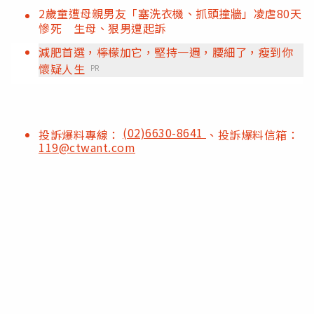
2歲童遭母親男友「塞洗衣機、抓頭撞牆」凌虐80天
慘死 生母、狠男遭起訴
減肥首選，檸檬加它，堅持一週，腰細了，瘦到你
懷疑人生
PR
(02)6630-8641
投訴爆料專線：
、投訴爆料信箱：
119@ctwant.com