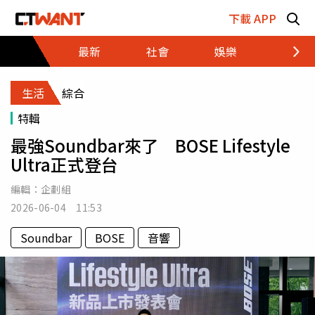
跳至主要內容區塊
下載 APP
最新
社會
娛樂
財經
生活
綜合
特輯
最強Soundbar來了 BOSE Lifestyle
Ultra正式登台
編輯：
企劃組
2026-06-04 11:53
Soundbar
BOSE
音響