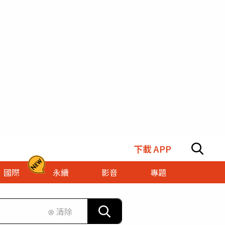
下載 APP
國際
永續
影音
專題
⊗ 清除