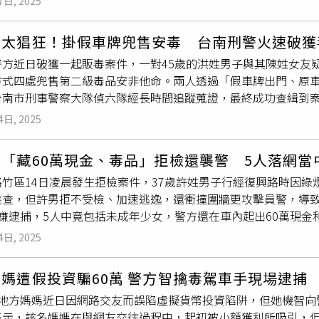
7日, 2025
到，遭到通緝，朱男也因此帶著女友藏身於南投埔里山區，投靠
貸款成功後融資公司順利取得貸款後，隨即要求被害人將車輛「
走，也為讓三環幫內可以自由使用權利車，或是作為出租與調度
將朱男逮捕到案，同時在朱男身上查獲一把制式 QC10 衝鋒長
更收取高額代辦費、手續費、開辦費與保管費等，導致民眾僅可
在短短一天內就可完全調度遷移。警方見時機成熟後，一舉前往
鴦太猖狂！掛假車牌兜售安毒 台南刑警火速破獲
級毒品愷他命（
K盤
）、改槍工具 一批（包含電動起子、尖嘴鉗
均背上20萬元至200萬元不等之貸款。而吳男所指揮的旗下公司
成熟後，同步搜索6間公司、1處幫派據點、2處權利車藏匿地及多
警方近日破獲一起販毒案件，一對45歲的洪姓男子與其陳姓女友
例》及《毒品危害防制條例》等罪嫌，移送南投地檢署偵辦，警
內可以自由使用權利車，或是作為出租與調度使用，將大批權利
（其中232輛為權利車、市值1億元）、新臺幣180萬9,427元、手
方式四處兜售第二級毒品安非他命。兩人透過「假車牌出門、原
。臺北市政府警察局刑事警察大隊將持續強化查緝非法槍械與各
完全調度遷移。警方日前見時機成熟後，同步搜索6間公司、1處
4支、帳冊7本、隨身碟16個、汽車鑰匙66支、鑽戒1個、勞
台南市刑事警察大隊偵六隊經長時間追蹤蒐證，最終成功查緝到
害，維護市民生命財產安全，打造安全無虞的生活環境。
等18人到案，查扣汽車234輛（其中232輛為權利車、市值1億元）
欺、洗錢防制法及組織犯罪防制條例等將吳男等人解送新竹地檢署
起案件是在偵辦另一起毒品案時意外發現線索，專案小組隨即展
人憑證31張、
K盤
4組、球棒4支、帳冊7本、隨身碟16個、汽車
店長與資深業務。
4日, 2025
移動軌跡，以及大數據分析，成功鎖定洪男與陳女的活動範圍與落
數批等證物。全案詢畢後依詐欺、洗錢防制法及組織犯罪防制條
化區一處出租套房執行拘提與搜索，將兩人當場逮捕。在搜索現
吳男在內等10主要公司幹部、店長與資深業務。該集團強調快速放
「藏60萬現金、毒品」拒檢還襲警 5人落網當
彈、子彈、針筒、
K盤
等毒品相關物品，另外還起獲偽造車牌與作
車」亂象已從交通問題惡化為治安隱憂，本案一舉查扣232輛權
路竹區14日凌晨發生拒檢案件，37歲許姓男子行經復興路時因
子煙彈中，預估可供近百人施用，若流入市面恐造成廣大社會危
行動，案經新竹地檢署解除扣押後，刑事局立即協調多家融資公
盤查，但許男拒不受檢、加速逃逸，還衝撞圍牆更攻擊員警，導
，洪男與陳女除了涉嫌違反《毒品危害防制條例》外，使用偽造
匿處，遏止大批權利車流入黑市，成功阻斷黑市供應鏈並重創幫
嫌逮捕，5人中竟包括未成年少女，警方還在車內起出60萬現金
例》及《刑法》偽造文書罪，全案已移送台南地檢署偵辦。台南
路上如遇宣稱「快速核貸」及「債務整合」等廣告務必提高警覺，
巡邏行經復興路，發現許男駕駛的車輛在綠燈後仍未前行，警方
標，尤其近年利用權利車及偽造車牌從事違法行為案例頻傳，警
4日, 2025
速逃逸，在自撞圍牆後，許男與副駕的26歲石姓男子棄車逃逸。
社區周遭有可疑交易或異常出入人員，可向警方檢舉，共同打造
奪警用裝備，導致李員鼻樑擦傷、左手腕扭傷，楊員則是手部擦傷
媽遭假投資騙60萬 警方智擒毒駕車手現場逮捕
警救治後則已無大礙。警方調查後確認許男是洗錢防制法通緝犯，
名地方媽媽近日因網路交友而誤陷虛擬貨幣投資陷阱，但她機智向
盤
、K煙等證物，車上的車主石男、16歲陶姓女子及25歲黃姓
表示，該名媽媽在與網友交往過程中，起初被小額獲利所吸引，但
對拒檢與暴力抗拒，警方將依法嚴正執法，絕不容挑戰力，並持