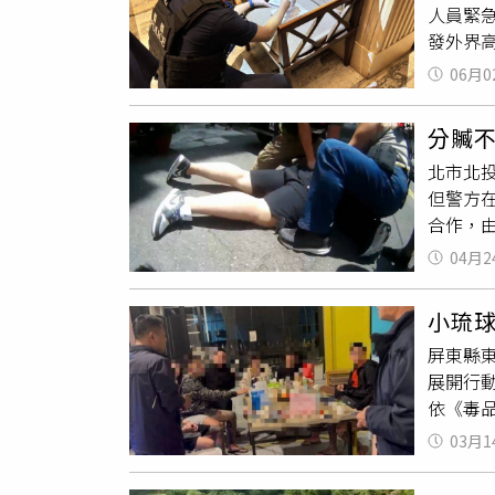
人員緊
分局絕
發外界
轉報，
06月0
最終仍
男躺在
分贓
查，初
北市北
疑似安
但警方
現場可
合作，
查毒品
幣，以此
針對死
04月2
幫與竹
更可能
貨幣，
強查緝
小琉
卻擔任
屏東縣
取現金，
展開行
累積共有
依《毒
房行詐，
動源於3
索，先是
03月1
即派遣
台、球棒
查，經清
24支