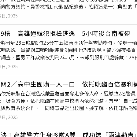
而向警方諮詢。員警檢視Line對話紀錄後，確認這是一宗典型的
安全。
，23歲李姓車手駕車抵達約定交款地點時，警方立即包圍並逮捕
2日, 2025
在車內查獲使用過的
K盤
，車手不僅涉及詐騙，還涉嫌毒駕，立即
投資」名義吸引受害者，初期小額獲利後再以各種理由要求投入
開9槍 高雄通緝犯拒檢逃逸 5小時後台南被逮
，警方強調，民眾若遇到投資疑慮，務必謹慎查證，可撥打165
興分局28日晚間8時25分在五福商圈執行盤查勤務時，發現一
車輛逃逸，員警對車輛輪胎連開9槍制止仍遭逃脫。警方漏夜追查
方調查，籃男因詐欺案被判刑2年5月，未報到服刑四處躲藏。2
品味道，籃男心虛猛踩油門拒檢逃逸，過程中擦撞一輛機車後照
9日, 2025
避免籃男衝撞造成其他用路人危害，員警立即使用警械朝車輛輪胎
精神狀況混亂，企圖衝撞其他民眾，警方認定符合警械使用條例
闖關2／高中生團購一人一口 依托咪酯百倍暴利
男車輛遭射擊後無法正常使用，隨即棄車逃逸。警方在車上發現
K
依托咪酯在台灣造成嚴重危害並奪走多條人命，還導致2名警員不
案小組，迅速鎖定籃姓通緝犯身分並展開追緝。29日凌晨1時許
元、吸食方便，依托咪酯在國高中校園內依然氾濫，有學生自己
獲。全案除依詐欺通緝予以接送歸案外，另依妨害公務、毀損及
能與教育系統合作，一同將毒品趕出校園。據了解，依托咪酯俗
受傷。
油，搭配電子菸販售，因其吸食便利、口味多元、還無色無味，2
7日, 2025
員警黃瑋震2024年7月13日凌晨巡邏時，遭吸食依托咪酯後駕
分局清水派出所長劉宗鑫同年9月30日查緝毒品時，被同樣吸食依
對決！高雄警方化身哆啦A夢 成功逮「兩津勘吉