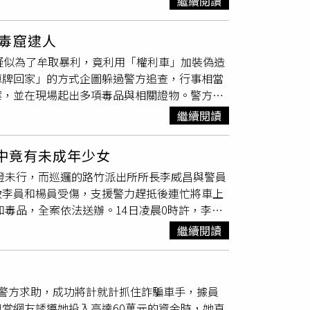
繼續閱讀
朋友。警方日前接獲線報後，見時機成熟之際，
權利讓渡」，將車輛讓渡給融資公司擔保借款，
使用，將大批權利車藏在新竹山區內，百輛權利
槍 1把、子彈、拋棄式彈殼、空彈殼及底火 若
獲得少量資金，還因此背上巨額債務，每位被害
代辦公司進行攻堅。（圖／翻攝畫面）警方日前
毒窟逮人
、六角工具組等）。全案依違反《槍砲彈藥刀械
，為避免權利車被當事人發現直接開走，也為讓
名幹部住處，拘提吳男等18人到案，查扣汽車
疑似為了牟取暴利，竟利用「權利車」加裝偽造
方並將持續向上溯源，追查槍械及毒品來源，刨
車藏在新竹山區內，百輛權利車甚至在短短一天
機47支、存摺23本、自然人憑證31張、
K盤
4
車牌回家」的方式企圖躲過警方追查，行事相當
類毒品，嚴正執法、全力打擊不法，阻絕黑槍與
幫派據點、2處權利車藏匿地及多名幹部住處，
力士手錶1支及相關貸款文件數批等證物。全案詢畢
案，並在現場起出多項毒品與相關證物。警方表
、新臺幣180萬9,427元、手機47支、存摺23
偵辦。檢察官訊後聲押吳男在內等10主要公司
開縝密調查。辦案人員透過調閱大量監視器、比
鑰匙66支、鑽戒1個、勞力士手錶1支及相關貸
繼續閱讀
腳處。經過多日跟監，警方選在10月8日前往
例等將吳男等人解送新竹地檢署偵辦。檢察官訊
場，警方查獲了安非他命、依託咪酯、吸食器、
貸與債務整合。(圖／翻攝畫面)刑事局指出，
中竟有未成年少女
案用的權利車一輛。警方指出，依託咪酯若分
利車，市值逾1億元，為國內史上最大規模的權利
綠燈未行，而巡邏的路竹派出所所長李威昌與警員
害。此次查扣可說是成功阻斷毒品擴散。警方同
司及金融機構行使動產擔保權，將抵押車輛拖離
致李員和楊員受傷，支援警力趕抵後連忙將車上
車牌與持有子彈等物品，也涉及《槍砲彈藥刀械
派經濟命脈。刑事局呼籲，民眾借貸應循正常管
和毒品，全案依法送辦。14日凌晨0時許，李員
市刑警大隊長李宏倫表示，毒品問題是治安首要
並可撥打165反詐騙專線求證，以防受騙。
驚覺有異、上前盤查，而許男起初假意配後，後
方將持續強化查緝與溯源追查。他也呼籲民眾，
繼續閱讀
警方見狀上前制止，許男和李男竟攻擊員警，並
無毒環境，守護市民安全。
，所幸支援警力及時趕抵，聯手將2人逮捕，
還在車上起獲金60餘萬元、手機、金融卡及疑
警方求助，成功將計就計抓住詐騙車手，據員
男子也被帶回調查，全案依法偵辦。湖內分局強
當網友誘導她投入高達60萬元的資金時，她直
續強化查緝詐欺集團及通緝犯，以維護社會治安