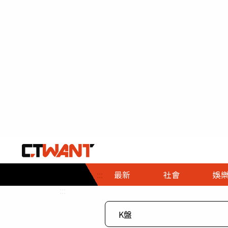
社會首頁
娛樂首頁
財經首頁
政
:::
最新
社會
娛
時事
即時
熱線
:::
直擊
大條
人物
調查
專題
３Ｃ