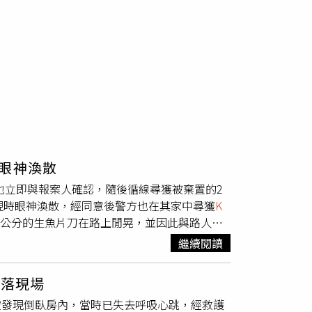
眼神渙散
也立即與報案人確認，隨後循線尋獲被棄置的2
現時眼神渙散，經同意後警方也在其家中尋獲
K
0公分的生魚片刀在路上閒晃，並因此與路人發
去，讓路人嚇得緊急報警。警方獲報後也立即與
繼續閱讀
路五段尋獲黃男所棄置之雙刀，並與週邊店家訪
於家中查獲毒品愷他命研磨器（
K盤
）一組。全
散落現場
品部分另案依規定裁罰。士林分局呼籲，打擊暴
子被發現倒臥房內，當時已失去呼吸心跳，經救護
何持械恐嚇公眾、破壞社會安寧之不法行為，本