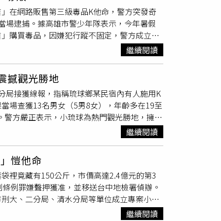
傷，同樣也是依托咪酯惹禍。喪屍菸彈害2名英
」在網路販售第三級毒品K他命，警方突發奇
家屬心中留下永遠的哀慟。（圖／趙世勳攝）英
當場逮捕。據高雄市警少年隊表示，今年暑假
四級管制毒品，同年8月成為第三級毒品，11月再
吉」購買毒品，因嫌犯行蹤不固定，警方成立專
。本刊調查，一公斤的依托咪酯原料成本為20
料分析，警方鎖定26歲呂姓男子涉有重大嫌
上下，加上香精、菸彈空殼和人工成本後利潤仍將
繼續閱讀
，並持拘票及搜索票將其帶回，隨後在呂男租屋
頭生意有人做的原則下，毒販們將依托咪酯視為
危害防制條例罪嫌移送橋頭地檢署偵辦。警方表
至同學間還會湊錢團購，「你一口我一口」輪流
震撼觀光勝地
家長注意青少年網路社交情況，避免毒品滲透；
書鄭偉豪證實，依托咪酯不像傳統毒品需要水
分局接獲線報，指稱琉球鄉某民宿內有人施用K
青少年安全，確保社會治安。
群的感官刺激，的確在年輕一輩中快速傳播，
場查獲13名男女（5男8女），年齡多在19至
品趕出校園。依托咪酯暴利近百倍，吸引不肖分
。警方嚴正表示，小琉球為熱門觀光勝地，擁有
畫面）鄭偉豪表示，新興毒品能流行，其載具電
原本相約來此旅遊放鬆，卻誤入歧途以毒品「拉
販售、供應、展示和廣告，但僅行政罰的罰鍰而
繼續閱讀
並通報屏東縣政府警察局偵查隊進一步調查，
恃無恐，呼籲國健署將持有電子菸管加進處罰，
珍惜小琉球這片宜人海島，配合警方軟硬體整治
零容忍的決心。◎拒絕毒品，珍惜生命。
億」愷他命
於維護當地生態與觀光品質，民眾應以健康且合
裡竟藏有150公斤，市價高達2.4億元的第3
影。
制條例罪嫌聲押獲准，並移送台中地檢署偵辦。
市刑大、二分局、清水分局等單位成立專案小
當場逮捕22歲的王姓嫌犯。警方在套房內查出
繼續閱讀