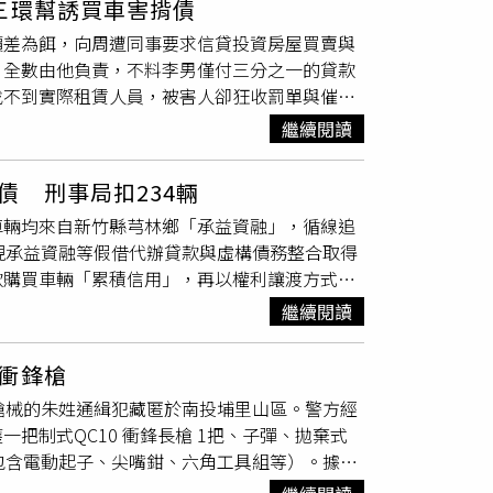
三環幫誘買車害揹債
小琉球旅遊度假，疑似在民宿內舉行吸毒聚
到案。全案後續也依詐欺罪、詐欺犯罪危害防
價差為餌，向周遭同事要求信貸投資房屋買賣與
興，不過警方仍將進一步釐清毒品來源與是否涉
其中3名外籍車手與竹聯幫賴姓成員遭聲押獲
，全數由他負責，不料李男僅付三分之一的貸款
，小琉球為屏東縣重要觀光景點之一，警方相當
騙犯罪深度結合，利用網路社群散布「高薪、免
找不到實際租賃人員，被害人卻狂收罰單與催繳
合作等方式，強化毒品犯罪查緝行動，並與地方
心不足情況下，遭幫派組織吸收，淪為犯罪集團
過類似詐騙案例。警方掌握相關權利車全來自
打擊毒品犯罪是維護社會安全的重要工作，警方
繼續閱讀
攝畫面）刑事警察局今年初偵辦新竹縣竹東鎮三
，同時呼籲民眾若發現可疑情事，應立即向警方
」，循線追查後鎖定該間融資公司與4間貸款
安目標。
 刑事局扣234輛
債務整合取得民眾土地與車輛，若被害人無不
車輛均來自新竹縣芎林鄉「承益資融」，循線追
權利讓渡方式取得車輛，並將被害人車輛抵押放
現承益資融等假借代辦貸款與虛構債務整合取得
8千萬元。據了解，警方鎖定竹東三環幫槍擊
款購買車輛「累積信用」，再以權利讓渡方式取
，鎖定承益與其他5間公司合作甚密，由40歲
此背上巨額貸款，總計財損粗估8千萬元。據
行與融資公司等，從招攬、過戶、放貸等全數包
繼續閱讀
該權利車均來自「承益資融公司」，鎖定承益與
被害人上門後，若可提供不動產作為擔保，吳姓
立行銷公司、代辦貸款公司、車行與融資公司
期限等資訊落差，或以可向金融機構借款名義，
衝鋒槍
」吸引需要資金民眾上門。據悉，被害人上門
約背負鉅額違約金與債務。若被害人無法提供擔
槍械的朱姓通緝犯藏匿於南投埔里山區。警方經
資公司，透過高額手續費、縮短還款期限等資訊
「假購車貸款方案」，讓被害人申請買車貸款，
把制式QC10 衝鋒長槍 1把、子彈、拋棄式
下極易違約之合約，導致被害人因違約背負鉅額
款後，隨即要求被害人將車輛「權利讓渡」給融
包含電動起子、尖嘴鉗、六角工具組等）。據了
害人無法提供擔保品，便以信用不佳為由，要被
等，導致民眾僅可獲得少量資金，還因此背上巨
也曾一言不合當街對對方開槍，今年2月因多次
申請買車貸款，雙方所談之金額往往高於車輛價
所指揮的旗下公司，為避免權利車被當事人發現