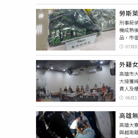
150公
印有「
勞斯萊
落網後
刑事局
嫌，聲
機成熟
咖啡包
品，市
引年輕
07月0
方逮獲
一舉將
外籍女
男下游的
高雄市
顆、依托
大接獲線
1支、毒
責人及
檢署偵
隊日前
更為刑
06月1
聯手林
集團，
攻堅，
品 珍
高雄無
包323
高雄大
46歲吳
與越南
移送法辦