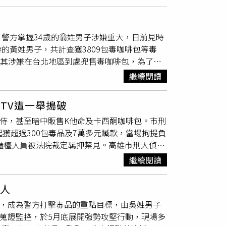
支手機、分裝袋等證物，其中部分愷他命更使用
王男目前無業，過去曾有毒品與詐欺前科，王男
不清楚。檢方訊後依違反毒品危害防制條例罪
警方掌握34歲的翁姓男子涉嫌重大，日前見時
李明道提醒，民眾勿輕易嘗試來路不明的飲料、
的黃姓男子，共計查獲3809包毒咖啡包等毒
的治安狀況。
，其涉嫌在台北地區到處兜售毒咖啡包，為了吸
，以此提高販售率，孰料卻早已遭警方盯上。警
繼續閱讀
後，掌握翁男等人與其位在汐止區的毒品倉庫，
的上游34歲黃姓男子涉嫌重大，隨後再逮獲黃
TV遭一舉搗破
809包、愷他命毛重425公克、一粒眠81
陪侍，甚至暗中販售K他命及卡西酮咖啡包。市刑
000元、銀行存摺5本、電子磅秤6台、漏勺濾網
獲超過300包毒品及7萬多元贓款，當場拘提負
。全案詢後依涉犯毒品危害防制條例解送台北地
女櫃檯人員被法院裁定羈押禁見。高雄市刑大偵二
國人身心健康甚鉅，參與製造、運輸、販賣毒品
，還由員工充當「小蜜蜂」兜售毒品。警方隨即
身試法；刑事局會持續強力掃蕩不法黑幫及毒品
繼續閱讀
經連日追蹤搜查，警方見時機成熟兵分多路展開
之生活空間。《CTWANT》提醒您：拒絕毒
板夾層、櫃檯與包廂等處，搜出卡西酮毒品咖啡
4人
機及贓款新台幣7萬5800元。警方也逮捕現場
興，成為警方打擊毒品的重點目標，由吳姓男子
獲54名涉案人員，訊後依違反毒品危害防制條例
期蒐證監控，於5月底展開強勢攻堅行動，現場多
案期間已查獲各類毒品案共907人，其中包含大