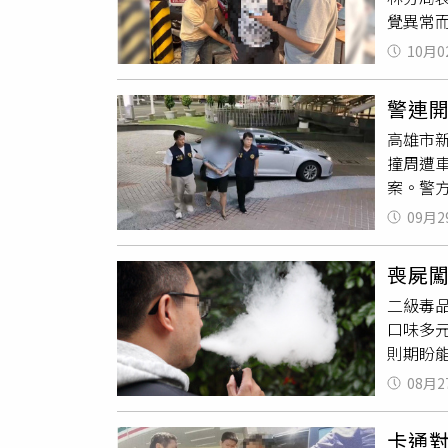
覺異常
與民眾
伏行動
10月0
味，並
以「假
警連
量財物
高雄市新
失。
撞周遭
案。警
濃厚毒
09月2
口，為
品導致
喪屍
擊。籃
二級毒品
組成專
口味多
將其緝
則期盼
均無人
製成菸
08月2
三重分局
土城警
卡通