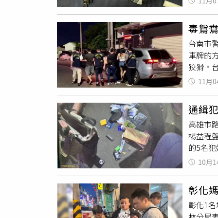
11月0
傳喚未
值，待
直接開
破門攻堅
過程中
車甚至
毒鴛
干、三
人因此
見時機
台南市
管制條
三環幫
234輛
車牌的
根究底
內就可
組、球棒
狡猾。
毒品危
拘提吳男
後依詐
示，整
本、自然
幹部、
11月0
對車輛
款文件
台南善
後聲押
通緝犯
電子菸
「權利
高雄市
裝入電
車查扣
楊益程
時指出
幫派藏
的5名犯
管制條
道，網
和楊員
打擊目
10月1
趁隙加
若發現
試圖搶
彰化媽
受傷員
彰化1
似毒品
K
林分局
調，面