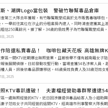
斤毒品愷他命，市價高達2.4億元，現場還查獲
K盤
、電子磅秤、6
鐵觀音」字樣的茶葉袋包裝，企圖藉此避開查緝。據警方調查，
斯、潮牌Logo當包裝 警破竹聯幫毒品倉庫
辯稱毒品不是他的，他只是幫忙保管毒品，對毒品來源及用途都
偵查第三大隊去年獲報，有竹聯幫戰堂成員於北市販售毒咖啡包，
請羈押獲准，並移送王男至台中地檢署偵辦。台中市刑大大隊長
後，一舉前往其位在汐止的分租套房內逮人，同時清查逮獲其上游
，並呼籲民眾如有不法事證，應立即向警方檢舉，共同維護良好
值粗估250萬餘元。據了解，34歲的翁姓男子為竹聯幫戰堂成員
群眾買單，其設置還將毒咖啡包的外觀印上勞斯萊斯或潮牌標誌
3日, 2025
竹聯幫戰堂成員翁姓男子。（圖／翻攝畫面）警方掌握相關事證
翁男、蔡姓共犯與下游的朱姓男子逮捕到案，後續經查再掌握翁男
作陪還私賣毒品！ 咖啡包藏天花板 高雄無牌K
趙姓男子、黃姓男子與李姓女子等4人到案，共計查扣毒品咖啡包3
大寮區一間KTV近期爆出無照營業，且被檢舉不僅有越南籍女子
咪酯煙油1罐、依托咪酯煙彈1顆、空煙彈殼5顆、新臺幣11萬6,
報後展開偵辦，日前發動攻堅行動，當場查獲54名涉案人員，起
品分裝袋1批、
K盤
3組、手機5支等證物，市值粗估250萬餘元
櫃檯人員，訊後依毒品罪嫌移送，46歲吳姓負責人及38歲范姓
辦，其中翁男聲押獲准。刑事局表示，毒品嚴重影響社會治安、
接獲線報，指出大寮路上一間KTV無照營業，除有越籍女子陪酒
事重罪，一經查獲恐將面臨終生牢獄，在此特別呼籲民眾切勿以
7日, 2025
園分局與移民署專勤隊組成專案小組，展開跟監與蒐證行動。歷
溯源斷根，全力打擊瓦解製、運、販毒品組織，以維護國民安居樂業
當場突襲包廂內正沉迷聲色之中的男女，並於現場二樓寢室天花
惜生命
照KTV毒趴遭破！ 夫妻檔經營助毒群聚遭逮5
包、K他命6包、
K盤
、電子磅秤、刀械棍棒、監視器設備、帳本、手
寮區一處無照經營的KTV，近日因涉嫌提供毒品給客人及小姐助
姓負責人、38歲范姓女櫃檯人員及7名越南籍逃逸移工，一共查
籍妻子范姓女子共同經營的這間KTV，經高雄市刑事警察大隊長
，法院裁定吳、范兩人羈押禁見。市刑大指出，2025年緝毒專