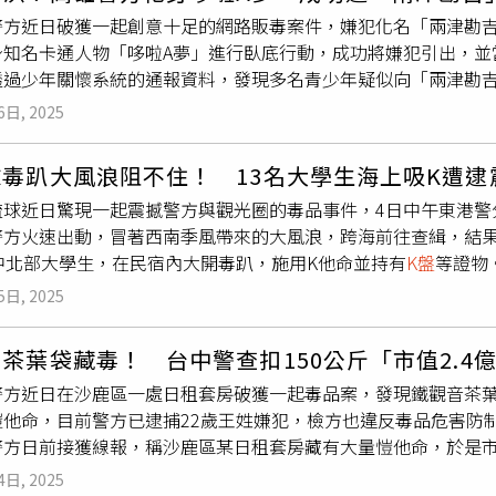
際學校車隊4月在彰化遭蕭文榮駕車逆向衝撞，導致7名學生輕重
警方近日破獲一起創意十足的網路販毒案件，嫌犯化名「兩津勘吉
殉職，三重警分局員警黃瑋震遭毒駕撞死，以國旗覆棺下葬，在
身知名卡通人物「哆啦A夢」進行臥底行動，成功將嫌犯引出，並
出血的代價讓依托咪酯迅速「升級」，2024年5月先被列為第
透過少年關懷系統的通報資料，發現多名青少年疑似向「兩津勘
第二級毒品，但加重刑罰卻無法阻止喪屍大軍在年輕族群持續橫行
，決定利用「哆啦A夢」身分在線上與其接觸。經過數日跟監與資
一公斤原料可製成一萬顆電子菸彈，每顆菸彈售價約為2000元
6日, 2025
4日呂男與「哆啦A夢」相約於岡山區現身時，警方立即表明身份
。且依托咪酯製作簡單、吸食方便，在年輕人間迅速流行，在殺
1.7公克K他命、電子磅秤、手機及
K盤
等證物，全案依違反毒品
碼持續販售，連國高中校園都淪陷，有學生自己就成為藥頭，甚
毒趴大風浪阻不住！ 13名大學生海上吸K遭逮
次行動創意十足，成功透過卡通臥底策略瓦解販毒網絡，也提醒
還得意洋洋認為自己走在時代潮流。刑事局毒品查緝中心執行秘
琉球近日驚現一起震撼警方與觀光圈的毒品事件，4日中午東港警
高雄警方將持續加強網路巡邏，對於網路販毒行為零容忍，保護
或注射針頭等吸毒工具，還能加入香精、增加煙霧以滿足年輕族
方火速出動，冒著西南季風帶來的大風浪，跨海前往查緝，結果當
教育局能敞開心胸與警方配合，透過社政、少輔和學校教育將毒
的中北部大學生，在民宿內大開毒趴，施用K他命並持有
K盤
等證物
走險，警方希望加強法規管制讓毒梟不敢輕舉妄動。（圖／翻攝
然環境與豐富生態，絕不容毒品行為破壞這片淨土，這群年輕人
是關鍵，而依據《菸害防制法》，電子菸全面禁止製造、輸入、
5日, 2025
樂，不料遭警方當場逮捕，東港警方隨即將他們帶回琉球分駐所，
責任，且對持有並無明文刑責，增加警方查緝難度，也讓毒梟有
《毒品危害防制條例》移送裁處。警方呼籲所有旅客與民眾，應
造運輸納入刑罰，從各方面守護人民健康與社會安定，展現毒品
茶葉袋藏毒！ 台中警查扣150公斤「市值2.4
維護工作，不讓毒品污染觀光環境，屏東縣政府及警方長期致力
方近日在沙鹿區一處日租套房破獲一起毒品案，發現鐵觀音茶葉袋
式享受旅遊時光，留下美好回憶，而非因一時貪念讓旅程蒙上陰
愷他命，目前警方已逮捕22歲王姓嫌犯，檢方也違反毒品危害防
警方日前接獲線報，稱沙鹿區某日租套房藏有大量愷他命，於是
請台中地檢署檢察官陳祥薇指揮偵辦，於7月1日上午展開行動，
4日, 2025