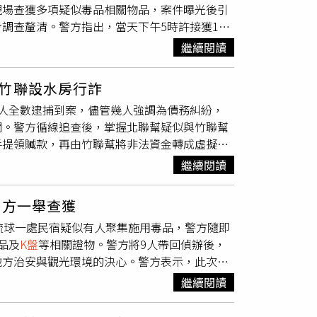
現場查獲多項疑似毒品相關物品，案件曝光後引
秩序。
調查釐清。警方指出，當天下午5時許接獲119
蔡姓男子已無呼吸心跳，立即送往醫院急救，但
繼續閱讀
友，兩人已入住約兩天時間。陳女表示，發現蔡
並報警處理。警方獲報後隨即封鎖現場進行勘
竹聯設水房行詐
獲疑似毒品咖啡包、
K盤
、濾嘴、電子磅秤以及
人全數逮捕到案，儘管幾人強調為債務糾紛，
檢測後，相關粉末呈現三級毒品陽性反應，顯示
關。警方循線追查後，掌握北聯幫疑似與竹聯幫
關證物依法查扣並送往實驗室檢驗，同時持續追
手提領贓款，再由竹聯幫將非法資金轉成虛擬貨
揮偵辦，並於6月1日完成複驗程序。法醫也已
幫26歲胡姓幹部等在內共22人。據了解，北聯
真正死因。警方呼籲，毒品不僅危害個人健康，
繼續閱讀
「巷仔口」，負責將遭詐贓款領出，並換成虛擬
品，以免賠上健康與人生。同時警方也將持續加
部負責招募外籍人士來台進行短期觀光，實際上
警方一舉查獲
車手，再由其手下陳姓男子負責擔任收水手，收
琉球一處民宿疑似有人聚集施用毒品，警方隨即
匯往國外。短短半年間財損初估2400萬餘元，
品及
K盤
等相關證物。警方將9人帶回偵辦後，
5萬餘元。刑事局破獲北聯幫與竹聯幫聯手設置水
地方治安與觀光環境的決心。警方表示，此次行
方見時機成熟後，分別在去年10月與12月發動搜
人聚集吸毒，現場情況可疑。東港警分局獲報後立
金143萬餘元、標榜幫派牌匾4面與點鈔機1
繼續閱讀
他命。警方隨即控制現場，並對相關人員進行盤
主機1組、筆電2臺、存摺2本、金融卡4張、手機
灣中部地區，且多已投入社會工作。警方在現場同
便前往柬埔寨避風頭，直到半年後自認風頭已過，