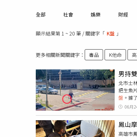
人物
汽車
全部
社會
娛樂
財經
專欄
房產新勢力
顯示結果第 1 ~ 20 筆 / 關鍵字「
K盤
」
更多相關新聞關鍵字：
毒品
K他命
高
男持
北市士
把生魚
盤
。據
生口角
06月2
報案人
查，最
鳳山
案將依
高雄市鳳
力、肅