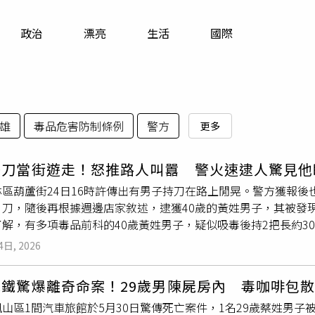
寵物
政治
漂亮
生活
國際
運勢
運動
梅酒
雄
毒品危害防制條例
警方
更多
雙刀當街遊走！怒推路人叫囂 警火速逮人驚見他
林區葫蘆街24日16時許傳出有男子持刀在路上閒晃。警方獲報後
片刀，隨後再根據週邊店家敘述，逮獲40歲的黃姓男子，其被發
了解，有多項毒品前科的40歲黃姓男子，疑似吸毒後持2把長約3
衝突，一度將路人推至牆上，所幸黃男並未揮刀，隨後變持刀離
4日, 2026
聯繫，同時調閱週邊監視器畫面，鎖定黃男身份，先是於延平北
終當街將黃男逮捕到案。黃男被捕時，其眼神渙散，經渠同意後
摩鐵驚爆離奇命案！29歲男陳屍房內 毒咖啡包
恐嚇公眾及毒品危害防治條例，於訊後移送士林地檢署偵辦，毒
山區1間汽車旅館於5月30日驚傳死亡案件，1名29歲蔡姓男
清毒害零容忍警方維護轄區治安的決心不容妥協與挑戰。對於任