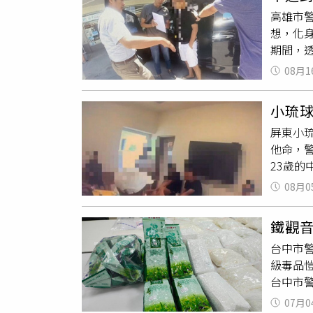
康橋國
高雄市
勇員警
想，化
勇警員付
期間，
提升為
案小組
萬，而
08月1
疑，1
近百倍
處查獲1
財富密
小琉球
示，此
吸食，
屏東小
同時，
車、
K盤
他命，警
他呼籲
23歲
子鋌而
優美自
子菸管
08月0
K」為
非刑事
依法依
並將製
鐵觀音
及治安
台中市警
法的方
級毒品
台中市
組，報
07月0