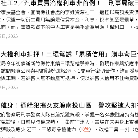
詐社工2／汽車買賣淪權利車非首例！ 刑事局破
愷他命毒品以及吸食用的
K盤
等工具，初步掌握這群人是結伴前往
1月期間返台，遭警方火速鎖定於新北市三重區其住家內將人逮捕
於家扶基金會、宜蘭縣社會處的李姓資深社工，遭控以高額投資
們供稱因為到外地旅遊想要放鬆心情，才會在房內吸食愷他命助
、組織犯罪防制條例及洗錢防制法等罪嫌，移送士林地檢署偵辦。
賃，保證一切衍生費用無論是信貸本金、利息、稅率甚至是罰單
或其他違法情事，以追查毒品流向及相關責任。東港警分局指出
餘人則分別以5萬至15萬元交保。刑事局呼籲，幫派組織已與詐
見面，而同事貸款買下的中古車更是幾乎淪為另類「權利車」，
地治安與旅遊環境，未來將持續透過科技偵查、情資整合與跨域
短期工作」等口號吸引民眾上勾，或利用青少年涉世未深，警覺
讓被害人氣得路上找車，直接將車輛開走報廢，刑事局也曾偵辦
相關單位合作，全面防堵毒品流入社區與觀光區域。警方強調，
若發現可疑情事，可立即撥打 165 反詐騙諮詢專線進行查證。
8日, 2025
融資公司」，由40歲的吳姓三環幫幹部統一調度指揮。（圖／翻
滾動式調整查緝策略，嚴防不法分子利用觀光地區進行毒品活動
擊案時，發現作案與接應車輛均來自新竹縣芎林鄉「承益資融公司
共同維護安全、安心的生活與旅遊環境，落實「屏安護民」的治
大權利車扣押！三環幫誘「累積信用」購車背巨債
司、1間車行密切合作，進而發現承益資融等假借代辦貸款與虛構
察局今年初偵辦新竹縣竹東鎮三環幫槍擊案時，發現作案與接應
抵押，便以被害人信用不佳需貸款購買車輛「累積信用」，再以
定該間融資公司與4間貸款代辦公司、1間車行密切合作，進而發
致被害人僅能獲得少量資金，更因此背上巨額貸款，總計財損粗估
地與車輛，若被害人無不動產可抵押，便以被害人信用不佳需貸
涉案車輛均為權利車外，也掌握該權利車均來自「承益資融公司」
，並將被害人車輛抵押放款，導致被害人僅能獲得少量資金，更因
幹部吳姓男子統一調度指揮，成立行銷公司、代辦貸款公司、車
7日, 2025
警方鎖定竹東三環幫槍擊案中的涉案車輛均為權利車外，也掌握
打「快速放款」、「債務整合」吸引需要資金民眾上門。據悉，
間公司合作甚密，由40歲三環幫幹部吳姓男子統一調度指揮，成
即將被害人介紹至旗下的融資公司，透過高額手續費、縮短還款
不離身！通緝犯攜女友躲南投山區 警攻堅逮人扣
招攬、過戶、放貸等全數包辦，主打「快速放款」、「債務整合
害人抵押借款，要被害人簽下極易違約之合約，導致被害人因違
政府警察局刑事警察大隊日前接獲線報，掌握一名34歲隨身持有
可提供不動產作為擔保，吳姓犯嫌等即將被害人介紹至旗下的融
便以信用不佳為由，要被害人貸款購車以此「增加信用」，介紹
蒐證後，日前見時機成熟，一舉前往逮人，當場在朱男身上查獲一
或以可向金融機構借款名義，誘騙被害人抵押借款，要被害人簽
談之金額往往高於車輛價值，待貸款成功後融資公司順利取得貸
空彈殼及底火 若干、三級毒品愷他命（
K盤
）、改槍工具 一批（
與債務。三環幫幹部吳男等人遭逮捕歸案。(圖／翻攝畫面)若被
擔保借款，過程中更收取高額代辦費、手續費、開辦費與保管費
4歲的朱姓男子有多項詐欺與違反槍砲彈藥刀械管制條例前科，其
款購車以此「增加信用」，介紹「假購車貸款方案」，讓被害人
，每位被害人因此均背上20萬元至200萬元不等之貸款。而吳男