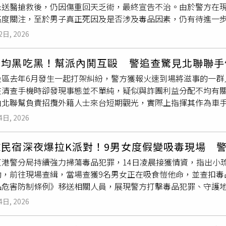
急送醫搶救後，仍因傷重回天乏術，最終宣告不治。由於警方在
對採取「零容忍」態度，必定強勢執法、嚴辦到底，以維護社會
高度關注，至於男子真正死因及是否涉及毒品因素，仍有待進一步
鳳山區某汽車旅館內有民眾失去生命跡象。救護人員到場後發現
2日, 2026
宣告不治。據了解，當時與蔡男一同入住旅館的是其33歲陳姓女
床上一動也不動，且沒有任何呼吸反應後，立刻向旅館人員求助
不均黑吃黑！幫派內鬨互毆 警追查驚見北聯聯手
步並未發現明顯打鬥痕跡或外力介入情形。然而，員警在房內查
投區去年6月發生一起打架糾紛，警方獲報火速到場將滋事的一群
非他命等物品，桌面上更留有不明粉末殘留物。經現場試劑初步
在清查手機時卻發現事態並不單純，疑似與詐團利益分配不均有
能涉及毒品使用情形。為進一步釐清案情，警方已將現場所有相
由北聯幫負責招攬外籍人士來台短期觀光，實際上指揮其作為車
來源及是否有其他涉案人員。檢警已報請高雄地方檢察署檢察官指
躲避警方查緝，全案共計逮捕竹聯幫弘仁會29歲謝姓幹部、北聯
者進行抽血檢驗，後續將透過解剖及毒物分析報告，確認蔡男的
4日, 2026
聯幫弘仁會合作進行詐騙，將水房設在新北市三重區，對外號稱
造成無法挽回的生命悲劇。民眾切勿因一時好奇或誘惑而接觸毒
轉往國外以此製造斷點。集團中分工明確，由北聯幫26歲胡姓幹
毒品犯罪，全力維護社會治安與民眾安全。
球民宿深夜爆拉K派對！9男女度假變吸毒現場 
車手在台到處提領贓款，同時吸收、教唆未成年少年擔任第一線
東港警分局持續強力掃蕩毒品犯罪，14日凌晨接獲情資，指出小
隨後再將收得的現金交由29歲的竹聯幫賴姓男子轉為虛擬貨幣，
動，前往現場查緝，當場查獲9名男女正在吸食愷他命，並查扣毒
118個被害人，其中一人疑似誤信愛情投資詐騙，因此遭詐24
品危害防制條例》移送相關人員，展現警方打擊毒品犯罪、守護
逮獲竹聯幫29歲謝姓幹部等在內共22人。（圖／翻攝畫面）警
月14日凌晨12時30分許接獲線報，指琉球鄉某民宿內疑似有
逮獲北聯幫的胡姓幹部與竹聯幫賴姓成員等在內12人，並查扣現
4日, 2026
警力前往查緝，進入民宿房間時，發現多名男女正在房內施用愷
1支、
K盤
3組、K他命1包、大麻花1包、安非他命1包、監視器
點後，共查獲7男2女共9人，年齡介於20至24歲，皆來自台
等證物。然而29歲的謝姓男子疑似察覺底下小弟遭捕，第一時間