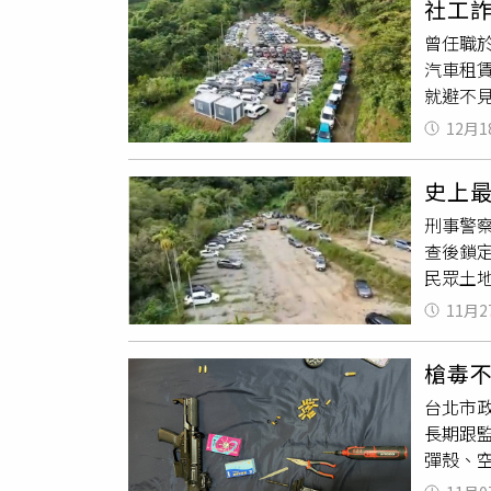
社工
時查扣
於今年
曾任職
會，他
制條例
汽車租
及販毒
准，其
就避不
重視當
經驗、
通知，
政府及
的共犯。
12月1
「承益
將持續
環幫槍
通報，
史上最
代辦公
刑事警
動產可
查後鎖
款，導
民眾土
案中的
得車輛
三環幫
11月2
了解，
辦，主
其他5
犯嫌等
槍毒
等，從
誘騙被
台北市
後，若
保品，
長期跟監
落差，
雙方所
彈殼、
違約金
資公司
解，3
害人貸
額債務