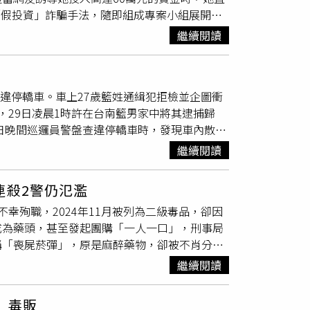
「假投資」詐騙手法，隨即組成專案小組展開埋
，壓制過程中，員警聞到車內散發濃烈K他命
繼續閱讀
被帶回偵辦。員林分局提醒民眾，詐騙集團常
更多資金，最後甚至拒絕出金，誘導民眾交付大
反詐騙專線或與當地派出所聯繫，以避免財產損
輛違停轎車。車上27歲籃姓通緝犯拒檢並企圖衝
，29日凌晨1時許在台南籃男家中將其逮捕歸
8日晚間巡邏員警盤查違停轎車時，發現車內散發
鏡。由於事發地點在五福商圈車流量龐大的路
繼續閱讀
等非致命部位連開9槍制止。籃嫌疑因吸食毒
，於危及警察人員或他人生命時可使用槍械射
連殺2警仍氾濫
盤
一組，確認籃男有毒駕情形。新興分局立即
幸殉職，2024年11月被列為二級毒品，卻因
，警方在台南籃男家中查獲嫌犯，於案發5小時後
成為藥頭，甚至發起團購「一人一口」，刑事局
公共危險等罪嫌移送高雄地檢署偵辦。現場警民
稱「喪屍菸彈」，原是麻醉藥物，卻被不肖分子
023年起在台灣流竄，更造成多起悲劇。新北市
繼續閱讀
車的黃國維高速撞上、不幸身亡，得年僅28歲；
托咪酯的陳嘉瑩拖行撞護欄喪命，享年39歲；
」毒販