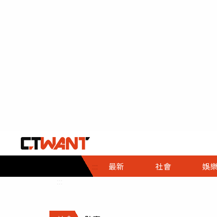
社會首頁
娛樂首頁
財經首頁
政
:::
最新
社會
娛
時事
即時
熱線
:::
直擊
大條
人物
調查
專題
３Ｃ