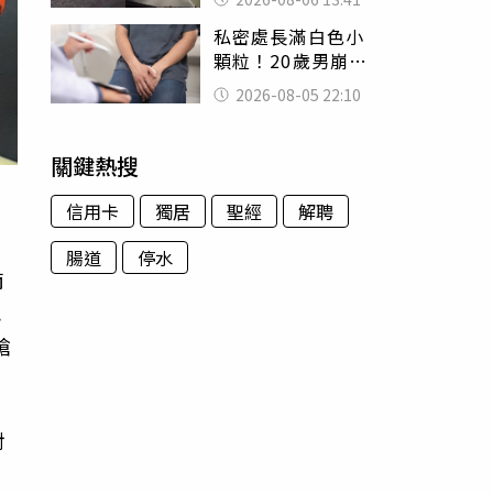
經十災
私密處長滿白色小
顆粒！20歲男崩潰
求診 醫曝5大真相
2026-08-05 22:10
別再誤會
關鍵熱搜
信用卡
獨居
聖經
解聘
腸道
停水
南
把
槍
對