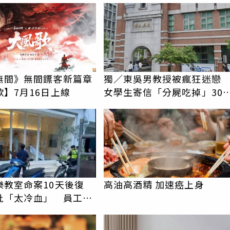
無間》無間鏢客新篇章
獨／東吳男教授被瘋狂迷
】7月16日上線
女學生寄信「分屍吃掉」30
騷擾！認罪免關
PR
樂教室命案10天後復
高油高酒精 加速癌上身
批「太冷血」 員工怒
上嘴