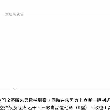
破門攻堅將朱男逮捕到案，同時在朱男身上查獲一把制
殼、空彈殼及底火 若干、三級毒品愷他命（K盤）、改槍工