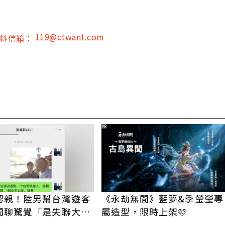
119@ctwant.com
爆料信箱：
PR
認親！陸男幫台灣遊客
《永劫無間》藍夢&季瑩瑩專
閒聊驚覺「是失聯大
屬造型，限時上架🩷
蹟重逢