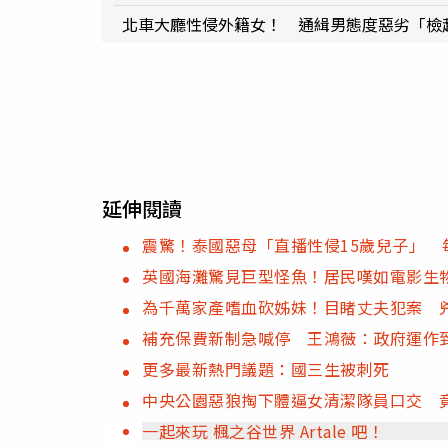
北車大廳性侵外籍女！ 通緝男態度惡劣「檢
延伸閱讀
震驚！泰國惡母「直播性侵15歲兒子」 
英國海灘驚見巨型怪魚！居民嘆如電影生
為千萬家產嗜血砍姊妹！目睹丈夫犯案 
補充保費新制急喊停 王鴻薇：政府運作
更多最新熱門議題：國三生被刺死
中央公園惡狼掏下體逼女清潔隊員口交 竟
一起來玩 楓之谷世界 Artale 吧！