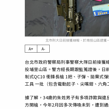
北市刑大日前接獲線報，於南投山區逮獲一
A+
A-
台北市政府警察局刑事警察大隊日前接獲線
投埔里山區。警方經長期跟監蒐證後，日
制式QC10 衝鋒長槍 1把、子彈、拋棄
工具 一批（包含電動起子、尖嘴鉗、六角
據了解，34歲的朱姓男子有多項詐欺與違
方開槍，今年2月因多次傳喚未到，遭到