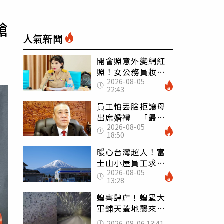
槍
人氣新聞
開會照意外變網紅
照！女公務員妝容
2026-08-05
掀2千則留言 本人
22:43
怒嗆：化妝有錯嗎
員工怕丟臉拒讓母
出席婚禮 「最愛
2026-08-05
發錢老闆」震怒開
18:50
除：我看不起你
暖心台灣超人！富
士山小屋員工求助
2026-08-05
「想活下去」 山
13:28
友狂背物資上山：
台灣真的是寶島
蝗害肆虐！蝗蟲大
軍鋪天蓋地襲來宛
如末日 網驚：聖
2026-08-06 13:41