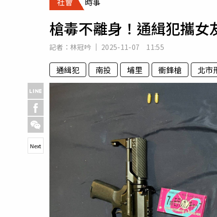
社會
時事
人物
汽車
槍毒不離身！通緝犯攜女
專欄
房產新勢力
記者：
林冠吟
2025-11-07 11:55
通緝犯
南投
埔里
衝鋒槍
北市
Next