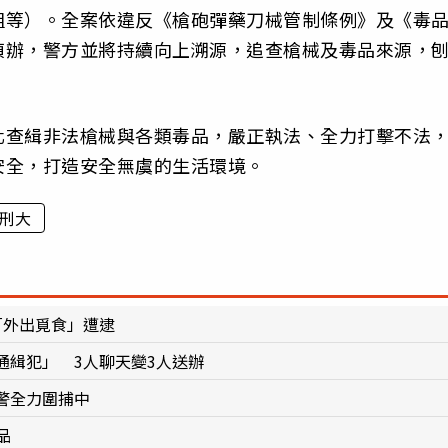
組等）。全案依違反《槍砲彈藥刀械管制條例》及《毒
偵辦，警方並將持續向上溯源，追查槍械及毒品來源，
化查緝非法槍械與各類毒品，嚴正執法、全力打擊不法
安全，打造安全無虞的生活環境。
刑大
「外出覓食」遭逮
通緝犯」 3人聊天變3人送辦
警全力圍捕中
品