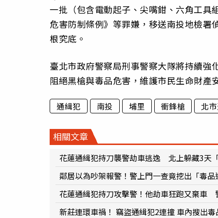
一批（包含電動起子、尖嘴鉗、六角工具
危害防制條例》等罪嫌，移送南投地檢署
根究底。
臺北市政府警察局刑事警察大隊將持續強
阻絕黑槍與毒品危害，維護市民生命財產
通緝犯
南投
埔里
衝鋒槍
北市
相關文章
花蓮通緝犯持刀襲警劫車逃逸 北上躲藏3天
鄰居以為吵架報警！警上門一查竟挖出「毒品
花蓮通緝犯持刀攻擊警！他劫車狂跑又棄車 
新莊連環車禍！ 竊盜通緝犯2連撞 車內搜出毒