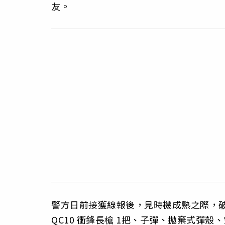
友。
警方日前接獲線報後，見時機成熟之際，
QC10 衝鋒長槍 1把、子彈、拋棄式彈