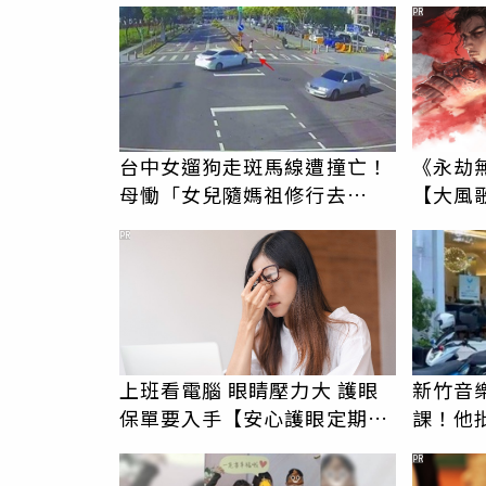
PR
台中女遛狗走斑馬線遭撞亡！
《永劫
母慟「女兒隨媽祖修行去
【大風歌
了」 駕駛過失致死判9月
PR
上班看電腦 眼睛壓力大 護眼
新竹音
保單要入手【安心護眼定期眼
課！他
睛險】
駁：閉
PR