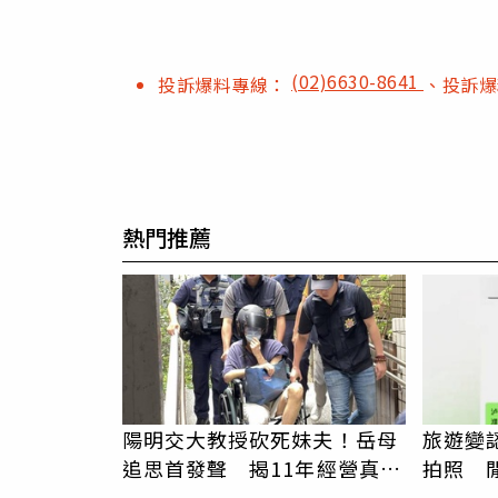
(02)6630-8641
投訴爆料專線：
、投訴
熱門推薦
陽明交大教授砍死妹夫！岳母
旅遊變
追思首發聲 揭11年經營真相
拍照 
駁「爭產」
伯」奇