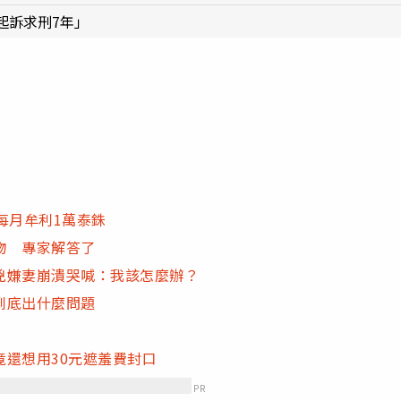
起訴求刑7年」
每月牟利1萬泰銖
物 專家解答了
兇嫌妻崩潰哭喊：我該怎麼辦？
到底出什麼問題
還想用30元遮羞費封口
PR