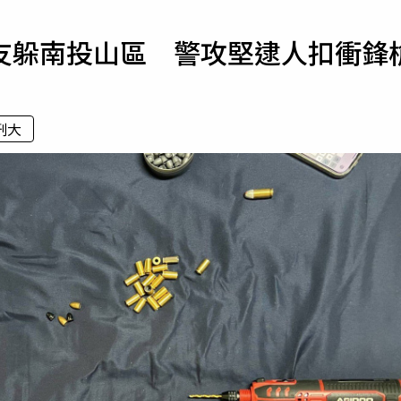
寵物
友躲南投山區 警攻堅逮人扣衝鋒
運勢
運動
梅酒
刑大