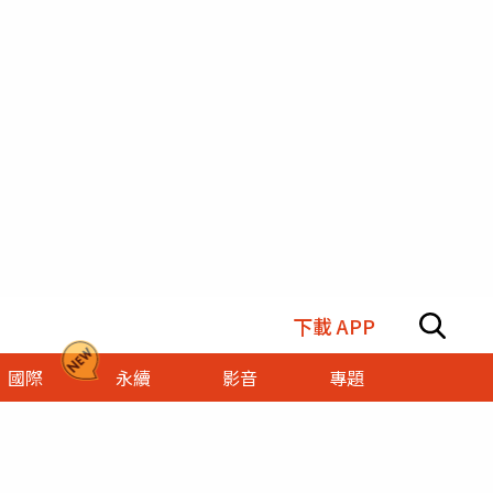
下載 APP
國際
永續
影音
專題