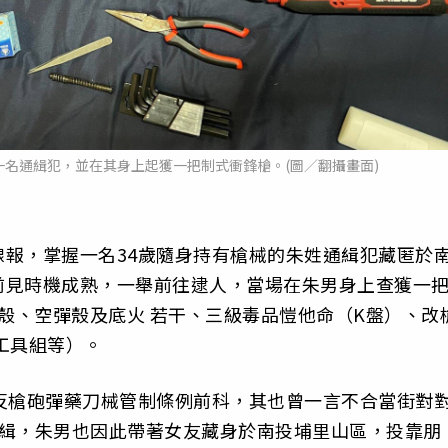
名通緝犯，並在其身上起獲一把制式衝鋒槍。(圖／翻攝畫面)
報，掌握一名34歲隨身持有槍械的朱姓通緝犯藏匿於
前見時機成熟，一舉前往逮人，當場在朱男身上查獲一
式彈殼、空彈殼及底火 若干、三級毒品愷他命（K盤）、改
工具組等）。
反槍砲彈藥刀械管制條例前科，其也曾一言不合當街對
通緝，朱男也因此帶著女友藏身於南投埔里山區，投靠朋