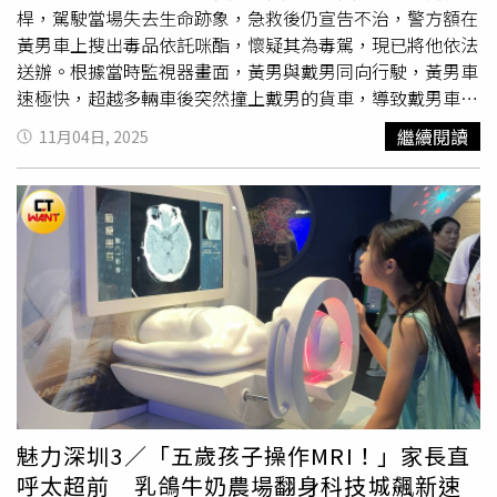
效，因此評議結果為產險公司給付保險金應為55 萬元。
桿，駕駛當場失去生命跡象，急救後仍宣告不治，警方額在
黃男車上搜出毒品依託咪酯，懷疑其為毒駕，現已將他依法
送辦。根據當時監視器畫面，黃男與戴男同向行駛，黃男車
速極快，超越多輛車後突然撞上戴男的貨車，導致戴男車輛
失控，再撞上路邊燈桿，還有3輛車遭到波及。強烈撞擊力
繼續閱讀
11月04日, 2025
道讓戴男的貨車斷成兩截，整台車幾乎成為廢鐵，車輛零件
散落一地，場面怵目驚心，戴男則是當場失去生命跡象，警
消趕抵後將其送醫，但仍因傷勢過重宣告不治。警方則立刻
逮捕黃男，發現其酒測值為0，但他神情恍惚，警方還在副
駕駛座搜出俗稱「喪屍煙彈」的毒品依托咪酯8顆、電子煙
桿主機2支，初步判定全案為毒駕釀禍，訊後將他過失致
死、公共危險、毒品危害防制條例等罪嫌移送桃園地檢署，
將報請檢察官申請羈押禁見，確切事故原因則仍待釐清。
魅力深圳3／「五歲孩子操作MRI！」家長直
呼太超前 乳鴿牛奶農場翻身科技城飆新速