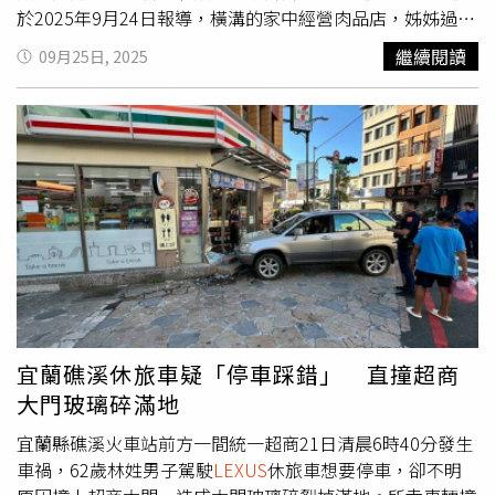
於2025年9月24日報導，橫溝的家中經營肉品店，姊姊過去
是全國羽球比賽選手，畢業後在一間設備製造公司任職。由
繼續閱讀
09月25日, 2025
於收入不高，常向家人抱怨「只有16萬，該不會要靠副業養
活自己吧？」。然而，就在某日，他在店裡等著回家的姊姊
時，外頭傳來一陣沉重的引擎聲。他探頭一看，一輛紅色
Lexus
跑車停在門前，而駕駛正是姊姊本人。她的裝扮也大
為改變，從過往樸素風格蛻變為時髦亮眼，還語帶輕鬆地
說：「我買的車，帥吧？」但這僅是故事的開始。一週後，
他像往常一樣打開手機看心儀的直播主節目，未料過程中濾
鏡故障，對方的真面目瞬間曝光，那張熟悉的臉赫然就是他
姊姊本人。「我當場傻眼，手機差點掉地上，從來沒想過自
己每天投錢支持的人，竟然是親姊姊……」橫溝回憶當時的
震驚。事後他鼓起勇氣詢問姊姊，對方不但大方承認，還邀
請他加入直播團隊協助拍攝與後製。橫溝坦言雖然起初難以
宜蘭礁溪休旅車疑「停車踩錯」 直撞超商
接受，但看見姊姊在直播中展現自信與熱情，讓他轉為支
大門玻璃碎滿地
持。「那一刻我才明白，她不是揮霍，而是找到了真正熱愛
的事。」這段家族間的反轉劇情，從一輛豪車開場，以一場
宜蘭縣礁溪火車站前方一間統一超商21日清晨6時40分發生
親情與夢想的交會收尾，也讓人看見副業與數位平台改變人
車禍，62歲林姓男子駕駛
LEXUS
休旅車想要停車，卻不明