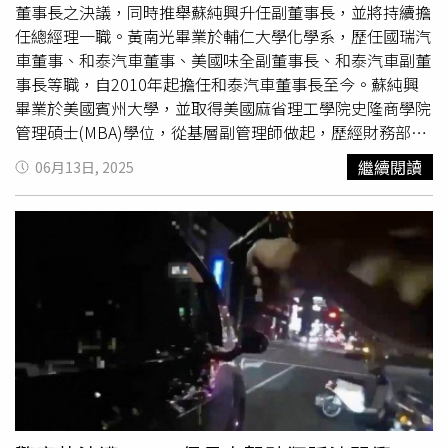
董事長之決議，同時推舉蘇純興升任副董事長，並將持續擔
任總經理一職。黃南光畢業於輔仁大學化學系，歷任國瑞汽
車董事、和泰汽車董事、美國味全副董事長、和泰汽車副董
事長等職，自2010年起擔任和泰汽車董事長至今。蘇純興
畢業於美國賓州大學，並取得美國麻省理工學院史隆商學院
管理碩士(MBA)學位，從基層副管理師做起，歷經財務部經
理、
Lexus
副總、國瑞汽車副總、車輛營業本部副總等，亦
繼續閱讀
06月13日, 2025
曾外派至日本豐田汽車歷練。2010年起擔任和泰汽車總經
理至今。