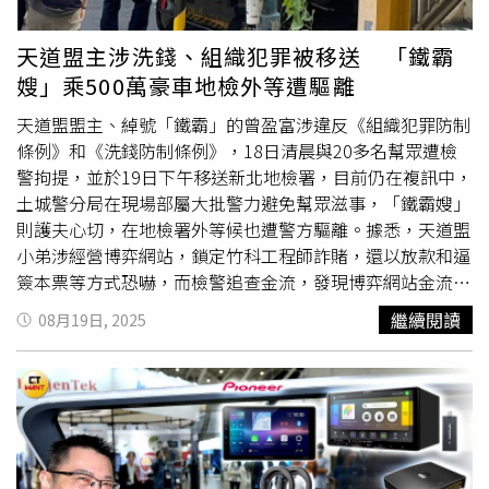
車2日盤中股價下跌0.36%，暫報553元；中華小漲0.5%，
暫報59.3元；裕日車維持平盤；暫報55.1元；三陽工業漲勢
天道盟主涉洗錢、組織犯罪被移送 「鐵霸
疲弱，小跌0.16%，暫報64.1元。
嫂」乘500萬豪車地檢外等遭驅離
天道盟盟主、綽號「鐵霸」的曾盈富涉違反《組織犯罪防制
條例》和《洗錢防制條例》，18日清晨與20多名幫眾遭檢
警拘提，並於19日下午移送新北地檢署，目前仍在複訊中，
土城警分局在現場部屬大批警力避免幫眾滋事，「鐵霸嫂」
則護夫心切，在地檢署外等候也遭警方驅離。據悉，天道盟
小弟涉經營博弈網站，鎖定竹科工程師詐賭，還以放款和逼
簽本票等方式恐嚇，而檢警追查金流，發現博弈網站金流進
入曾盈富帳戶，曾和洪的戶頭則有多筆可疑款項。新北地檢
繼續閱讀
08月19日, 2025
署18日清晨拂曉出擊，兵分多路拘提曾盈富、太陽聯盟副盟
主「麥可」洪瑞宏及曾盈富胞弟「太保」曾盈進等20餘人，
在刑事局偵訊1天1夜後，於19日下午移送新北地檢署。土
城警分局則由分局長陳建龍帶隊，率領23名警力在地檢署外
戒備，曾盈富的妻子在丈夫被移送後，還乘市價500萬的豪
車
Lexus
LM在新北檢外守候，但警方擔心造成衝突，已將