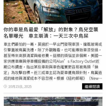
時間寬裕，訪客可到光明城的「虹橋公園」，走上綠林中
養，以經典美式熱狗舖造型亮相，紅白燈箱與霓虹線條勾勒
「最美紅飄帶」紅色橋廊的絕美景點打卡，全程4公里步行
出懷舊餐車氛圍。台畜特別融入基隆小吃「吉古拉」意象，
約1小時多。被喻為｢中國矽谷｣的深圳，為創業青年打造豐
讓候車亭成為遊客與城市連結的溫暖入口。基隆火車站南站
富的孵化器及育成生態，其中「前海深港青年夢工廠」正在
由星宇航空斥資750萬元設計，將飛機艙搬進市區，以金屬
興建第三期基地。（圖／何曼卿攝）以「中國矽谷」自許的
質感外殼、圓形艙窗與跑道造型屋頂打造沉浸式體驗。七堵
你的車是鳥最愛「解放」的對象？鳥兒空襲
深圳，在打造科技創新生態、孵化及育成系統上不遺餘力，
郵局前站，這座「行動郵車」造型候車亭是七堵新地標，由
名單曝光 車主崩潰：一天三次中鳥屎
提供各式各樣的獎勵與資金，吸引中國、香港、澳門及台灣
中華郵政打造，完整還原郵務車外型與經典綠條紋。居民稱
等全球人才，其中，2014年成立的「前海深港青年夢工
它為「最可愛的車站」，夜間點燈時更像一輛即將發送幸福
車主們最怕的一幕，莫過於一早出門發現車頂、擋風玻璃或
廠」，目前已完成兩期基地，第三期正在興建中，辦公及居
信件的郵車。基隆女中站，由波蜜公司認養的「蔬果樂園」
引擎蓋被鳥糞洗禮，除了外觀難看，也可能導致車漆受損，
住空間以每平方米一元人民幣租給新創青年。前海深港青年
候車亭，以果汁色調和立體水果裝飾構成，傳達自然、健康
甚至帶來高額清潔與維修費。這樣的煩惱並非個案，美國一
夢工廠成軍十年來，孵化平台已協助青年創業搭建計算、傳
與青春形象。彩色果攤風格讓原本單調的街角瞬間活起來，
家供應車庫與停車棚設備的公司Alan’s Factory Outlet近
輸、測試、精密生產等平台，技術應用在LLM、智能汽車及
也反映品牌長期關懷青少年的健康理念。夜晚點燈後果色光
期公布調查，指出某些車款與車色確實更容易被鳥類「鎖
低空經濟等，在今年新出爐的孵化成績單上，有一間台灣企
影交錯，成為城市裡的一抹朝氣亮色。
定」為攻擊目標。近三成車主認為愛車遭鳥類針對，鳥糞造
業「深圳咸軏科技」，由清大動力博士劉順男所創辦，是一
成的維修與清潔成本不容忽視。根據《紐約郵報》（New
間專注於AI體感融合技術的創新型企業。依深圳官方統計，
York Post）報導，這份針對1000名車主進行的問卷調查發
繼續閱讀
10月15日, 2025
深圳國家高新技術企業數量高達2.5萬家，平均每平方公里
現，棕色、紅色與黑色車輛最常成為鳥類空中投彈的對象；
有12家，在中國居冠，而前海區較知名的新創公司之一，就
相對地，白色、銀色與灰色車輛中彈機率較低。調查還指
是去年底在美國掛牌上市的自動駕駛獨角獸「小馬智行」
出，Ram皮卡名列最常被鳥糞襲擊的品牌榜首，其他高風險