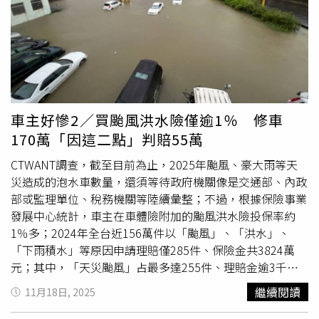
Pixabay）這番觀察引發不少共鳴。不少網友認為相較於車
輛，房產更能體現財務狀況，「越是有錢的人，越懂得低
調」、「我以前老闆開米漿5系而已，頂規別墅一間間在買
的」、「但現實是銀行看的是不動產跟穩定的薪資入帳
阿」、「買房確實能證明財力」、「哪間銀行會收腳踏車、
重機、音響鑑價啊」、「房子才是看財力，車子底層猴全額
貸3～400萬的車輕輕鬆鬆」、「房子要看財力，車子只是
車主好慘2／買颱風洪水險僅逾1％ 修車
拿來打卡用的」、「我爸代步都開20年前
Lexus
，但他買
170萬「因這二點」判賠55萬
8000萬的房」。不少網友認為相較於車輛，房產更能體現
財務狀況。（示意圖／取自Pixabay）不過，也有另一派觀
CTWANT調查，截至目前為止，2025年颱風、豪大雨等天
點認為，單憑房屋總價同樣無法完全判斷財力，「房子證明
災造成的泡水車數量，還須等待政府機關像是交通部、內政
財力？等變現了再說，賣得出去才算數」、「重點是要『沒
部或監理單位、稅務機關等陸續彙整；不過，根據保險事業
有貸款』的房子」、「有貸款房，隨便誰都可以啊」、「房
發展中心統計，車主在車體險附加的颱風洪水險投保率約
子也要看在哪….」、「車子是外顯資產」、「房子不是
1％多；2024年全台近156萬件以「颱風」、「洪水」、
啊，就算你住大安區豪宅，誰哪知」、「不能賣或賣不出
「下雨積水」等原因申請理賠僅285件、保險金共3824萬
的，只是在自慰而已」。年輕人為何反感投資客？ 專家直
元；其中，「天災颱風」占最多達255件、理賠金逾3千萬
指3件事：真的太過分工程師年薪200萬怨「收入都進房東
元；「天災洪水」3件、理賠金逾60萬元，「下雨積水」27
繼續閱讀
11月18日, 2025
口袋」 網勸：打不贏就加入13萬戶社宅大砍剩4萬！ 專家
件、理賠約667萬元。目前產險公司提供的汽車保險，主要
不忍全說了：再蓋下去房市會崩
為一般車體保險（因為保費多寡及保障範圍，分為甲式、乙