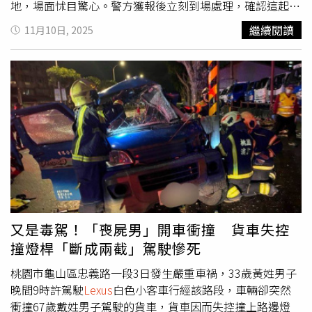
置價值564萬元、保險金額189萬元」，並附加全損免折舊
地，場面怵目驚心。警方獲報後立刻到場處理，確認這起事
附加條款，車主後因車輛與路邊停放車輛發生碰撞事故，申
故未造成人員傷亡，經酒測後發現游女沒有酒駕，疑似是疲
繼續閱讀
11月10日, 2025
請理賠189萬元，未獲產險公司同意理賠。根據產險公司與
勞駕駛、開到睡著才會釀禍，確切事故原因和責任歸屬則仍
車主將該車送至原廠評估回復原狀所需費用約需1,697,910
須調查釐清。
元，詢問其他汽車維修廠商了解維修替代方案，才知該車的
實際市場交易價值僅約55萬元左右。不過，車主因為未保留
當初購車合約，也無法請車商提供購車契約等文件，則另提
出中古車行情指南等雜誌載有「
LEXUS
600hL 102年價格
200萬元」予以舉證說明。雙方因此未達共識，至金融消費
評議中心處理理賠爭議。根據金融消費評議中心委員們的看
法，考量該車的實際價值除年份外，尚會受到車輛用途、維
修保養狀態、駕駛哩程、是否為事故車或泡水車等諸多因素
影響，實難僅以年份遽為論斷系爭車輛之實際價值。由於車
主在購車契約部分難以提出為證，僅得認定該車實際價值為
又是毒駕！「喪屍男」開車衝撞 貨車失控
市場車商等評估的55萬元，就所需維修金額高達1,697,910
撞燈桿「斷成兩截」駕駛慘死
元，修復費用已超過保險金額扣除折舊後數額四分之三以
上，推定為全損狀況，保戶（車主）雖可依車體損失險及免
桃園市龜山區忠義路一段3日發生嚴重車禍，33歲黃姓男子
折舊附加條款約定，要求產險公司按保險金額賠付，且不得
晚間9時許駕駛
Lexus
白色小客車行經該路段，車輛卻突然
扣除約定折舊，但該車車體損失險僅於55萬元之限度內為有
衝撞67歲戴姓男子駕駛的貨車，貨車因而失控撞上路邊燈