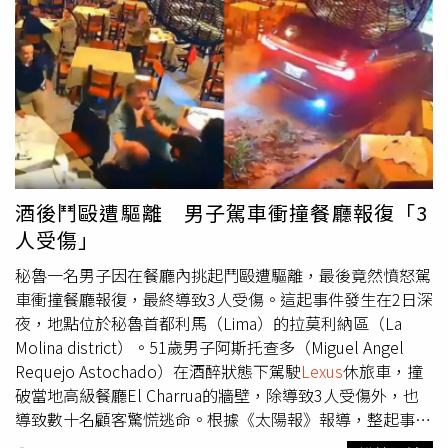
較高的智慧車載，而併購，更是科技業要打入傳統車廠朋友
圈窄門的少數機會。友達董事長彭双浪想將面板公司，升級
為以顯示技術為核心的解決方案供應商。（圖／翻攝自友達
光電AUO臉書）友達董事長彭双浪在宣布併購的重訊記者會
說「這能把我們顯示技術的價值更加放大，能讓友達的經營
往永續方向走，不受到像過去20幾年的上下景氣循環的劇烈
變動，用多元組合，讓友達不只是一家面板公司，而是一個
以顯示技術為核心的解決方案供應商。」受關稅政策、匯率
等因素影響，全球景氣不確定性加劇，今年6月開始，面板
酒後鬥毆遭驅離 男子駕車衝撞餐廳報復「3
需求開始走弱，研調機構群智諮詢和摩根士丹利都認為，電
人受傷」
視面板下半年報價、出貨量恐會持續下降，將面臨傳統旺季
不旺。友達與群創今年6月營收也雙雙下滑，友達6月營收
秘魯一名男子因在餐廳內挑起鬥毆遭驅離，最後竟然憤怒駕
219.22億元，月減9.3%、年減13.1%，群創為185.11億
車衝撞餐廳報復，最終導致3人受傷。這起事件發生在2日深
元，月減1.14%、年減1.23%，均創下今年單月次低紀錄。
夜，地點位於秘魯首都利馬（Lima）的拉莫利納區（La
而近期不斷傳出關廠、賣廠求生消息的群創，反而大動作花
Molina district）。51歲男子阿斯托查多（Miguel Angel
錢併購，對象還是個音響公司，引起記者好奇，畢竟
Requejo Astochado）在酒醉狀態下駕駛
Lexus
休旅車，撞
Pioneer，在台灣熟知的名稱叫先鋒牌，成立於1938年，
破當地高級餐廳El Charrua的牆壁，除導致3人受傷外，也
1962年推出世界第一個組件式立體音響系統，1975年推出
導致數十名顧客驚慌逃命。根據《太陽報》報導，整起事件
組件式汽車音響，1990年更推出地球上第一個可播放CD的
起因，是阿斯托查多在餐廳內與其他顧客發生激烈口角，進