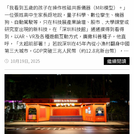
「我看到五歲的孩子在操作核磁共振儀器（MRI模型）。」
一位張姓高中生家長訝地說，量子科學、數位孿生、機器
狗、自動駕駛等，只在科技展產業論壇、股市﹑大學課堂或
研究室出現的新科技，在「深圳科技館」通通摸得到看得
到，以AR、VR及各種遊戲互動方式，廣撒科普種子，他直
呼，「太超前部署！」若說深圳在45年內從小漁村翻身中國
第三大城市，GDP突破三兆人民幣（約12.8兆新台幣），在
ＧaWC世界城市排名一路衝入Alpha級世界一線城市，這叫
繼續閱讀
10月19日, 2025
「深圳速度」，那麼深圳西北部的光明區，五年內從最大養
鴿、牛奶及肉品生產農場及製造基地，改頭換面，轉型科技
城，就是深圳速度最新的篇章。深圳從46年前小漁村翻身為
世界一級城市，叫「深圳速度」，而宛如飛行船的深圳科技
館所在地光明區，５年內從農場轉型為科技新城，改寫最新
速度。（圖／何曼卿攝）今年五月，位在光明區科學城心臟
帶的「深圳科技館」開幕，立刻成了最新的科普聖地，吸引
大大小小科技迷、科技控及科技小白來朝聖。宛如一艘巨型
「未來方舟」的新場館，總面積12.83萬平方公尺，約四個
足球場大，規劃為「你好，世界」、「美好生活」、「智慧