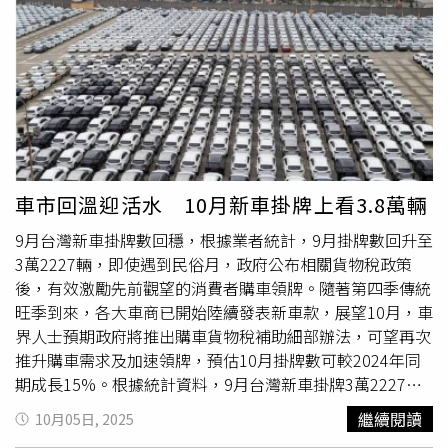
（PONY）。記者在深圳試乘小馬智行的自駕計程車，經過
車款包括Jeep、Chevrolet（雪佛蘭）、Nissan、Dodge與
紅綠燈、地下車道、繞過塞車及禮讓行人等，一路體驗「絲
Kia。調查顯示，棕色、紅色與黑色車輛最常遭鳥類排泄物
滑」，沒有駕駛員「路怒」的干擾。（圖／何曼卿攝）
攻擊。Alan’s Factory Outlet分析，鳥類對顏色的感知與
CTWANT記者在前海試乘小馬智行的無人計程車，繞行市區
人類不同，牠們可感應紫外線，某些車色對牠們而言特別鮮
七公里行程，約莫20分鐘，乘客上車後就可透過螢幕觸控啟
明，可能因此吸引鳥類靠近。另外，車身鏡面或後照鏡反射
動行程，沿路上，除了遵守紅綠燈號誌，自還會禮讓行人、
鳥類影像，也可能讓牠們誤認為遭遇敵手，尤其在繁殖季節
繞過塞車路段，搭車體驗「絲滑」，且全程出奇「安靜」，
時更容易停留在車上「定居」，增加糞擊機率。該調查也揭
原來是少了一般人開車常出現的「路怒」反應及喇叭聲。
露了車主的「受害經驗」：58％受訪者表示車子曾在同一天
「這是小馬智行第七代自動駕駛系統，以Toyota
Lexus
第五
內遭鳥糞攻擊超過一次；29％則覺得自己被「針對」，其中
車市回溫迎活水 10月新車掛牌上看3.8萬輛
代平台打造。」小馬智行員工說，該公司可說是全世界最純
Lexus
車主有47％感到鳥類特別「針對他們的車」，Tesla車
9月台灣新車掛牌數回穩，根據業者統計，9月掛牌數回升至
的Robotaxi，與廣汽、北汽和Toyota合作，已在北上廣深
主也有39％表達相似感受。鳥類具備紫外線感知能力，特定
3萬2227輛，即使遇到民俗月，政府公布相關貨物稅政策
（北京﹑上海、廣州及深圳）試運營，明年計劃擴大到300
車色在牠們眼中格外明顯。雖然調查主要依賴自述回報，專
後，有效激勵先前觀望的消費者購車領牌。隨著第四季傳統
多輛，力拼2028年虧轉盈，「最重要是明年，每一輛車子
家也提醒白色與銀灰車身的糞便痕跡較不明顯，可能導致統
旺季到來，各大車商已開始陸續發表新車款，展望10月，車
可以落地賺錢，比美國Waymo 成本還要低。貨運自駕已準
計被低估。不過，鳥糞造成的實質損害不容小覷。報告指
界人士預期政府將推出購車貨物稅補助細部辦法，可望再次
備要出海，去新加坡及中東。」至於特斯拉？「特斯拉自駕
出，近四分之一美國車主每年因清洗與修復花費超過500美
推升購車需求及加速領牌，預估10月掛牌數可較2024年同
系統要來大陸很困難，因為數據的問題。」這位員工自信滿
元（約新台幣1萬6千元），其中十分之一車主更出現漆面損
期成長15%。根據統計資料，9月台灣新車掛牌3萬2227
滿地說。小馬智行總部位在前海區一棟大樓裡，面對深圳
傷。若想避免愛車遭殃，研究人員建議車主避免停車於電線
輛，較8月2萬9460輛成長9.4%，較2024年同期3萬6532
灣，享有無敵海景，「我們員工平均年齡不到30歲，也有台
桿、樹蔭或屋簷下，可使用車罩或停入車庫，降低被鳥類
繼續閱讀
10月05日, 2025
輛、下滑11.8%。累計今年前9月台灣新車總市場領牌數29
灣員工。｣記者測試發現，小馬智行的自駕服務APP預約系
「空襲」的機率。