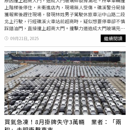
生的可能性。
原因撞上超商大門，造成大門玻璃碎裂掉滿地。所幸車輛撞
上階梯後停住，未衝進店內，現場無人受傷。礁溪警分局接
獲報案後趕往現場，發現林姓男子駕駛休旅車沿中山路二段
北上行駛，行經礁溪火車站前超商時，疑似想要停車卻不慎
踩錯油門，直接撞上超商大門。撞擊力道造成大門玻璃完全
碎裂，玻璃碎片散落一地。車輛最終撞上大門階梯後停住，
繼續閱讀
09月21日, 2025
未完全衝進店內。有目擊者表示，車禍地點位於礁溪市區，
平日車水馬龍，事發時間在人車較少的清晨，幸好車子撞到
階梯停住，否則後果不堪設想。林姓駕駛經酒測檢驗後酒精
濃度為零，排除酒駕因素。警方初步調查，林姓男子疑欲在
超商前停車時操作不當，詳細肇事原因仍有待進一步調查釐
清。礁溪警分局呼籲駕駛人行駛時應注意車前動態，並保持
適當距離，避免釀成交通事故。
買氣急凍！8月掛牌失守3萬輛 業者：「兩
稅」未明衝擊車市