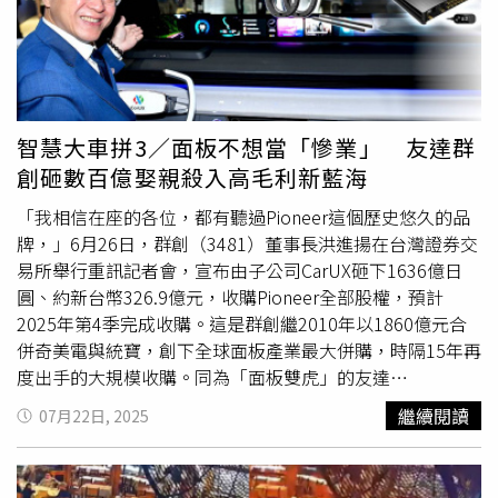
該車驅離。
智慧大車拼3／面板不想當「慘業」 友達群
創砸數百億娶親殺入高毛利新藍海
「我相信在座的各位，都有聽過Pioneer這個歷史悠久的品
牌，」6月26日，群創（3481）董事長洪進揚在台灣證券交
易所舉行重訊記者會，宣布由子公司CarUX砸下1636億日
圓、約新台幣326.9億元，收購Pioneer全部股權，預計
2025年第4季完成收購。這是群創繼2010年以1860億元合
併奇美電與統寶，創下全球面板產業最大併購，時隔15年再
度出手的大規模收購。同為「面板雙虎」的友達
（2409），早在一年多前，也宣布花6億歐元、約204億元
繼續閱讀
07月22日, 2025
買德國汽車零組件大廠BHTC。他們的理由都一樣，面板業
已在中國同業的補貼政策與低價競爭後成為「慘業」，而台
灣廠期望突破逆境的下一步，就是要轉往汽車電子中、毛利