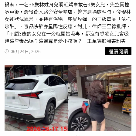
誌。至於三條斜線Logo則是在1991年問世，品牌當時希望
禍案，一名36歲林姓育兒網紅駕車載著3歲女兒，失控衝撞
打造更專注於專業運動領域的產品線，提供運動員更完善的
多車後，最後衝入路旁安全帽店，警方到場處理時，發現林
裝備，因此推出象徵機能與運動表現的「adidas
女神狀況異常，並持有俗稱「喪屍煙彈」的二級毒品「依托
Performance」標誌，並沿用至今。
咪酯」，毒品快篩亦呈陽性反應。對此，律師王至德批評，
「不顧3歲的女兒在一旁就開始吸毒，都沒有想過女兒會吸
進這些毒品嗎？這還算是愛小孩嗎？」王至德於臉書粉專發
文表示，吸食二級毒品當然是犯罪，最高可以判3年有期徒
繼續閱讀
06月24日, 2026
刑，而毒駕最高同樣可處3年有期徒刑，至於故意在密閉的
車廂內吸毒，讓小孩吸入毒品煙霧，造成孩子身體不適或健
康受損，這就是傷害罪或凌虐兒少罪，由於是成年人故意對
兒童，所以要加重其刑至2分之1。王至德直言，一般育兒網
紅大多是在網路上分享親子日常，塑造愛孩子的形象，結果
林女毒癮發作，不顧3歲的女兒在一旁就開始吸毒，「都沒
有想過女兒會吸進這些毒品嗎？這還算是愛小孩嗎？」王至
德傻眼道，明明知道喪屍煙彈吸食後根本沒辦法好好開車，
卻還硬要開車上路，到底是想害誰？「看來這位網紅媽媽現
在最需要的不是粉絲的點讚或廠商的業配，而是戒毒所的通
知書。」回顧此案，林女在22日晚間6時許，吸食依托咪酯
後，駕駛一輛白色
Lexus
休旅車要從龜山回到桃園住處，行