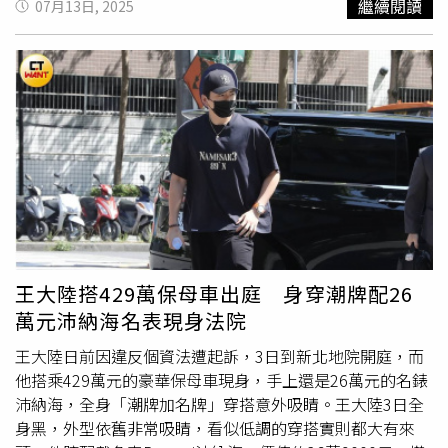
繼續閱讀
07月13日, 2025
GPS汽車導航系統，對台灣人來說，就是音響的代名詞。但
而演變成肢體衝突。監視器畫面顯示，他當時衝向一張餐
其實Pioneer目前主要營收為汽車電子，占40至45%，家用
桌，猛烈推開一名顧客，接著揮拳攻擊另一人。混亂中有顧
影音20至25%，專業音響則為15至20%，目前為日本車廠
客舉椅欲砸，場面極度混亂。數名男子互相扭打、推擠翻倒
Tier 1供應商。「他們其實有非常完整的車用屏解決方案」
桌椅，最終摔成一團。當餐廳員工與其他顧客介入後，阿斯
洪進揚說。業內人士表示，CarUX客戶主要為BMW、
托查多一度被拖出店外。目擊者表示，當時眾人以為衝突已
Volkswagen、Tesla、凱迪拉克等歐美汽車品牌廠，而
經結束，便返回座位，準備繼續用餐。但不到幾分鐘，一輛
Pioneer則是Toyota、
Lexus
、Honda等日本汽車品牌廠的
黑色高級休旅車突然高速衝破牆面直直開進餐廳內部，撞上
Tier 1供應商，面板廠若能在消費性電子市場飽和下，直接
剛剛發生打鬥的位置，造成多人受傷。據現場描述，餐廳的
對接車廠，轉型成能提供整合解決方案的Tier 1供應商，市
牆面與大批桌椅全被撞毀，至少3人當場受傷，其中1人至今
占率可望大幅提升。友達與BHTC整合效益顯現，已攜手拿
仍在醫院治療。阿斯托查多在撞擊後還倒車駛離現場，最終
下國際車廠訂單。（圖／翻攝自友達光電AUO臉書）且汽車
遭國家警察（National Police）逮捕。警方表示，他當時有
產業跟別的產業不同，彭双浪透露，收購也是因為BHTC在
明顯酒醉跡象，案件正依謀殺未遂、酒後駕駛及加重毀損進
王大陸搭429萬保母車出庭 身穿潮牌配26
歐洲、北美、印度、中國大陸等地有工廠，「在地供應是非
行調查。報導中指出，阿斯托查多擁有機械工程學歷及工商
萬元沛納海名表現身法院
常重要的關鍵，特別是在歐洲、北美，需要在汽車製造產業
管理碩士學位，過去未見重大前科。此次酒後暴走引發當地
集中的地方就地供應。」「我們看垂直領域市場，在移動領
居民震驚，也讓該高級餐廳面臨重建危機。
王大陸日前因違反個資法遭起訴，3日到新北地院開庭，而
域，特別是電動車、自駕車的全球趨勢，是未來10年最具有
他搭乘429萬元的豪華保母車現身，手上還是26萬元的名錶
遠景的題目。」友達總經理柯富仁笑著說。
沛納海，全身「潮牌加名牌」穿搭意外吸睛。王大陸3日全
身黑，外型依舊非常吸睛，看似低調的穿搭實則都大有來