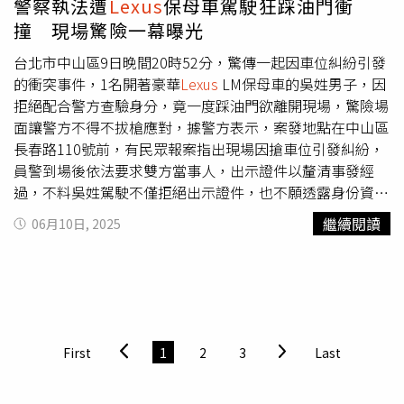
警察執法遭
Lexus
保母車駕駛狂踩油門衝
撞 現場驚險一幕曝光
台北市中山區9日晚間20時52分，驚傳一起因車位糾紛引發
的衝突事件，1名開著豪華
Lexus
LM保母車的吳姓男子，因
拒絕配合警方查驗身分，竟一度踩油門欲離開現場，驚險場
面讓警方不得不拔槍應對，據警方表示，案發地點在中山區
長春路110號前，有民眾報案指出現場因搶車位引發糾紛，
員警到場後依法要求雙方當事人，出示證件以釐清事發經
過，不料吳姓駕駛不僅拒絕出示證件，也不願透露身份資
料。警方當場告知吳男，若持續不配合查驗，將依法帶返警
繼續閱讀
06月10日, 2025
所進一步確認身分，豈料，吳男竟突然踩油門試圖駕車離
開，車頭險些撞上站在車前的1名吳姓警員，情況危急，另1
名在場的張姓員警見狀，立即拔槍並上膛，大聲喝令吳男下
車，所幸吳男在警告下冷靜下來，最終乖乖下車配合警方調
查，事件未造成傷亡。派出所所長唐晟倫事後表示，當時員
警依據《警械使用條例》做出判斷，拔槍時機合理，並無過
First
1
2
3
Last
當，吳男辯稱自己是「誤以為警察叫我去停車才會開車」，
但警方調閱密錄器畫面確認，員警並未發出此指示，經查吳