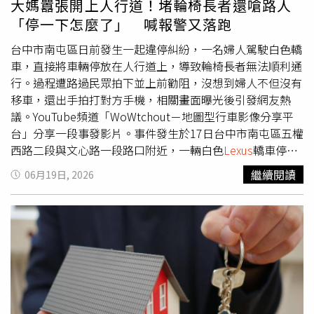
大媽囂張開上人行道！堵輪椅長者還嗆路人
經中山東路往三民路方向時突然失控，擦撞對向的保時捷，
「停一下怎麼了」 喊報警又落跑
又撞上同向的Toyota轎車，最後報衝進路口安全帽店，造成
店家櫥窗玻璃碎裂。警方獲報趕抵現場處理，發現林女神情
台中市南屯區日前發生一起違停糾紛，一名婦人駕駛白色轎
恍惚、手指抖動，員警在車內查獲依託咪酯菸彈，經毒品唾
車，直接將車輛停放在人行道上，導致輪椅長者無法順利通
液快篩後確認其呈陽性反應，林女則辯稱毒品是朋友給的、
行。過程遭路過民眾拍下並上前勸阻，沒想到婦人不但沒有
不知來源，警方訊後將她依《毒品危害防制條例》及《刑
移車，還出手拍打對方手機，相關畫面曝光後引發網友熱
法》公共危險罪嫌移送桃園地檢署偵辦。檢方23日複訊後聲
議。YouTube頻道「WoWtchout－地圖型行車影像分享平
請羈押，桃園地院法官認定她自制力薄弱，深夜裁定收押2
台」分享一段事發影片。事件發生於17日台中市南屯區五權
個月。
西路二段與文心路一段路口附近，一輛白色
Lexus
轎車停放
在人行道上，幾乎占據整個通行空間，導致一名使用輪椅的
繼續閱讀
06月19日, 2026
長者被迫停下，無法繼續前進。拍攝民眾發現後上前詢問婦
人為何將車停在人行道，並表示將蒐證檢舉。不過婦人面對
勸阻態度強硬，反問對方「你在拍什麼！」，接著又表示
「買個水果停一下怎麼了嗎？」試圖合理化自己的行為。影
片顯示，婦人不僅言語反擊，還伸手拍打拍攝者手機，企圖
阻止錄影。雙方對話過程中，婦人情緒激動，多次出言指責
對方，甚至以「沒受過教育」、「爸媽沒在教」等話語辱罵
拍攝民眾。原本婦人一度要求拍攝者留在現場等待警方到場