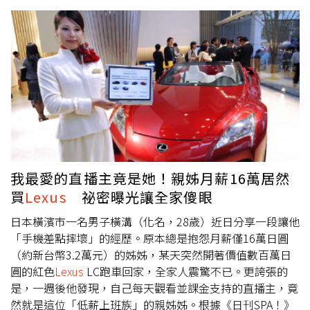
萬6137輛，較去年同期34萬4116輛、下滑13.9%。根據統
統，目前無法受理台胞證，記者已向該公司反應。想了解及
計，和泰車（2207）旗下TOYOTA在9月登錄數8340輛，市
體驗深圳「黑科技」，最便捷的方式就是參訪福田區的「深
占率25.9%；
LEXUS
在9月登錄1803輛，在高級車市場占有
圳當代藝術及城市規劃館」。與一般靜態成列的老派作風截
率21.3%，是高級車市場排名第2。累計TOYOTA與
LEXUS
品
然不同，深圳城市規劃館展示的四十多年翻轉奇蹟，藏著滿
牌9月合計登錄數1萬143輛，市占率31.5%。觀察進口車，
滿的科技密碼。逛深圳城市規畫館很好「玩」，可用手機掃
9月進口車登錄數1萬6228輛，月增12.8%，年減13.1%，市
碼3D列印的藝術沙盤，透過AR「捕獲」動植物，在沉靜式
占率回升至5成以上、約50.4%，其中電動車大廠特斯拉
影廳看科幻大片，還有72公尺長牆上演《深圳卷軸》。（圖
（Tesla）9月掛牌數2491輛，單月進口車排名躍居第1、高
／何曼卿攝）例如用平板或手機掃碼3D列印的藝術沙盤，
級進口車款排名也躍居第1，整體品牌車排名躍居第2。
可觀看深圳自然概貌及城市格局，透過AR虛擬實境技術，
則能「捕獲」深圳動植物行蹤，在21台投影機打上三折牆幕
的沉靜式觀影廳裡，觀察深圳人一天生活，訪客如同置身科
我最愛的直播主竟是她！親姊月薪16萬居然
幻電影裡，而在一樓大廳72公尺長牆面的《深圳卷軸》，以
買
Lexus
祕密曝光讓全家傻眼
大數據繪成八百公尺長的深圳風景與未來，上演恢弘精彩。
日本橫濱市一名男子橫溝（化名，28歲）近日分享一段讓他
深圳城市規劃館使參觀變「好玩」，入口迎賓的「雲」雕
「手機差點摔壞」的經歷。原本總是抱怨月薪僅16萬日圓
塑，頂天立地，由鋼片打造，時而像流轉行星，時而像跳舞
（約新台幣3.2萬元）的姊姊，某天突然開著價值數百萬日
海豚，隨螺旋梯而上，則化身「未來戰士」，怎麼拍怎麼出
圓的紅色
Lexus
LC跑車回家，全家人震驚不已。更誇張的
片；就連一樓文創店門口也擠滿香港大叔打卡，原來他們正
是，一週後他發現，自己每天觀看並課金支持的直播主，竟
在等候一台機器手臂販售機現做咖啡與水果茶。深圳，滿了
然就是這位「低薪上班族」的親姊姊。根據《日刊SPA！》
驚奇與驚喜。