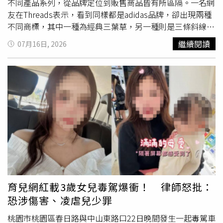
不同產品系列，從品牌定位到販售商品皆有所區隔。一名網
友在Threads表示，看到同樣都是adidas品牌，卻出現兩種
不同商標，其中一種為經典三葉草，另一種則是三條斜線，
因此好奇詢問「都是adidas，到底有什麼不一樣？」貼文曝
繼續閱讀
07月16日, 2026
光後吸引超過6.5萬人按讚，不少網友分享自己的看法，有
人認為兩者最大的差異在於定位，一個主打街頭潮流與穿
搭，另一個則以專業運動裝備為主，也有人笑稱「月初可以
逛三葉草，月底只能逛三條線」、「你就想Toyota跟
Lexus
就好」、「左邊（三葉草）會比右邊貴很多」、「右邊設計
產品，左邊設計你」。網友指出三葉草的商品價格偏高。
（圖／達志／美聯社）也有熟悉品牌的網友指出，三葉草代
表的是「adidas Originals」系列，主要販售復古、潮流及街
頭風格商品，包含Superstar、Samba等經典鞋款都屬於此
系列；至於三條斜線則屬於「adidas Performance」，產品
涵蓋跑步、籃球、足球及健身訓練等運動用品，更著重機能
性與運動科技。adidas官網也曾介紹兩款Logo的發展歷
育兒網紅載3歲女兒毒駕爆衝！ 律師怒批：
程。三葉草標誌於1972年推出，當時品牌首次跨足服飾市
恐涉傷害、凌虐兒少罪
場，最初僅應用於服裝產品，之後逐步延伸至部分鞋款，並
自2000年起正式成為「adidas Originals」系列的代表標
桃園市桃園區春日路與中山東路口22日晚間發生一起毒駕車