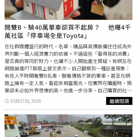
處理，但當對方真的報警後，婦人卻未繼續停留，隨即駕車
離去。整段過程被上傳網路後，引發大批網友關注。不少網
友看完影片後留言批評，「很優越，很傲慢，一定是以為自
己是世界中心」、「三寶表示我多的是錢繳罰單你趕快檢
開雙B、騎40萬單車卻買不起房？ 他曝4千
舉」、「她已有攻擊行為了，可以到警局報案」、「誰家阿
萬社區「停車場全是Toyota」
婆？」、「全台灣都看到這副嘴臉了」。對此，台中市警察
局第四分局大墩派出所表示，警方已掌握相關影像資料，針
在社群媒體盛行的時代，名車、精品與高價裝備往往成為外
對車輛占用人行道的違規事實，將依《道路交通管理處罰條
界判斷一個人經濟實力的依據。不過這些「看得見的消費」
例》第56條規定舉發開罰。警方也強調，未來將持續加強取
是否真的等同於財力，也讓不少人開始產生質疑。有網友在
締違規占用人行道行為，以維護行人通行安全與權益。
網路論壇PTT房版上發文表示，自己觀察到一種反差現象：
有些人平時開著雙B名車、騎著價格不菲的單車，甚至在網
路上擁有一定人氣，看起來相當風光，但實際在購屋時，預
算卻未必如外界想像的高。他進一步分享，自己購買的社區
總價約落在3000萬至4000萬元之間，但地下停車場卻出現
繼續閱讀
03月27日, 2026
不少Toyota車款，甚至還有車齡較高的車輛，與一般人印象
中「高價社區應該停滿豪車」的畫面有所落差，也讓他開始
思考，是否房產才更能反映一個人的真實經濟能力。原PO
分享自己購買的社區總價約落在3000萬至4000萬元之間，
但地下停車場卻出現不少Toyota車款。（示意圖／取自