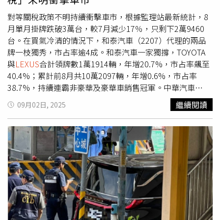
對等關稅政策不明持續衝擊車市，根據監理站最新統計，8
月單月掛牌跌破3萬台，較7月減少17％，只剩下2萬9460
台。在買氣冷清的情況下，和泰汽車（2207）代理的兩品
牌一枝獨秀，市占率逾4成。和泰汽車一家獨撐，TOYOTA
與
LEXUS
合計領牌數1萬1914輛，年增20.7%，市占率飆至
40.4%；累計前8月共10萬2097輛，年增0.6%，市占率
38.7%，持續連霸非豪華及豪華車銷售冠軍。中華汽車
（2204）旗下MITSUBISHI、CMC、MG合計8月領牌數
繼續閱讀
09月02日, 2025
2986輛，年增7.4%；裕日車（2227）旗下NISSAN、
INFINITI合計領牌數807輛，年減25.9%；三陽（2206）旗
下南陽實業代理的HYUNDAI領牌數1118輛，年減16%。相
較於汽車市場，機車市場出現一線生機，8月內銷掛牌
66628台，較上月小幅成長2.05％，電動機車僅掛牌4231
台。Gogoro入門車款EZZY連續3個月蟬聯銷售冠軍，兩款
熱銷新色將於9月初交車，挹注銷售數字。車商表示，川普
關稅引發貨物稅及關稅降稅聯想，加上立法院端出汰舊換新
購車補助加碼，有望吸引今年因關稅和貨物稅議題而觀望的
消費者購車，推估9月新車掛牌可逾3萬台，高於8月。和泰