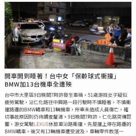
式、丙式車險），主要是針對發生交通意外事故（車碰車、
車碰人、自撞）等理賠人身醫療死亡、財物維修車輛費用
等，保障範圍是不會涵蓋泡水損害，僅包含碰撞、火災、盜
搶等事故。泡水車損害需額外投保「颱風洪水險」或「天然
災害附加險」（颱風、地震、海嘯、冰雹、洪水或因雨積水
附加條款），該附約險條款可以涵蓋車輛因颱風或豪雨造成
的泡水損害。泡水車、進水車在維修上工序繁雜，也影響脫
手價格。（圖／報系資料照）記者訪談產險業者，車主在車
體險額外投保的附約險「颱風洪水險」等一年保費，通常上
萬元到數萬元不等，依投保的額度而在保費上有所多寡差
開車開到睡著！台中女「保齡球式衝撞」
異。至於為何該附加險投保率低？一來是額外增加保費支
BMW加13台機車全遭殃
出，一來是多數車主認為可在颱風來襲前儘快將愛車移往安
全處所即可，因此投保率偏低。CTWANT也進一步調查此類
台中市大里區9日晚間7時許發生車禍，51歲游姓女子疑似
泡水車、進水車修復後，一旦流入二手車市場，繼續使用，
疲勞駕駛，沿仁化路往中興路一段行駛時不慎睡著，不慎衝
但接手的民眾若知情或非知情時，可能出現維修理賠爭議
撞路邊的BMW轎車和13輛機車，所幸未造成人員傷亡，確
案，須考量該車的實際市價，理賠合理的維修費用。有民眾
切事故原因則仍待調查釐清。9日晚間7時許，仁化路突傳巨
在花150萬元購入二手自小客車（102年式之
LEXUS
響，游女駕駛
LEXUS
休旅車沿路衝撞，先是撞上停在路邊的
LS600hL），向產險公司投保乙式汽車車體損失保險，「重
BMW轎車，後又有13輛機車遭受波及，車輛零件散落一