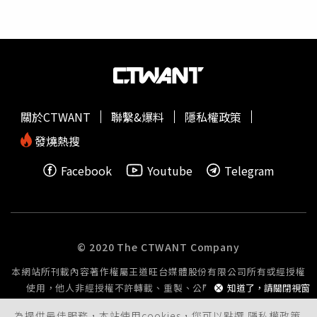
男車上並無違禁品，警方也未發現有實質傷害行為，遂在盤
查後予以放行。中山警方強調，民眾遇到警方執行公務時應
理性配合，依法出示證件，若對執法過程有疑義，可循行政
申訴機制反映，切勿因一時衝動阻撓執法或危及執法人員安
全，以免衍生不必要的法律責任。
關於CTWANT
聯繫&爆料
隱私權政策
發燒熱搜
Facebook
Youtube
Telegram
© 2020 The CTWANT Company
本網站所刊載內容著作權屬王道旺台媒體股份有限公司所有或經授權
使用，他人非經授權不許轉載、重製、公開播送或公開傳輸。
知道了，請關閉視窗
為提供最佳服務，本站使用cookies，您可以點選
隱私權政策