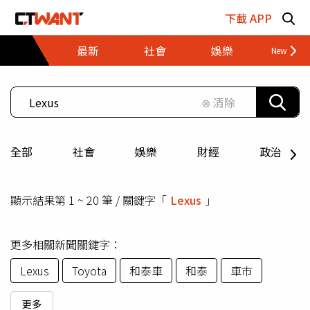
跳至主要內容區塊
下載 APP
最新
社會
娛樂
財經
⊗ 清除
全部
社會
娛樂
財經
政治
顯示結果第 1 ~ 20 筆 / 關鍵字「
Lexus
」
更多相關新聞關鍵字：
Lexus
Toyota
和泰車
和泰
車市
更多