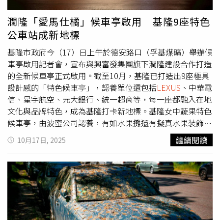
產業」及「宇宙探源」等四大展廳，共950項互動及創新設
施。「暑假天天客滿，一天接待20,000人次。」館方員工建
潤隆「愛馬仕橘」候車亭啟用 基隆9座特色
議，到訪前先上小程式預約。「科技館裡的科技含量，全中
公車站成新地標
國第一，走一趟要20,000步，九百多個項目一天逛不完！」
在光明區設化工廠30多年的台商盧政群告訴記者，「五年前
基隆市政府今（17）日上午於德安路口（孚基煤礦）舉辦候
來了，（光明區）完全不是這個樣子。」他解釋，光明區
車亭啟用記者會，宣布與興富發集團旗下潤隆建設合作打造
2018年升格為行政區，隔年被規劃為十大科技城之一，原
的全新候車亭正式啟用。截至10月，基隆已打造出9座極具
有的農場搬移位置，接著大學進駐，大項目也陸續展開。最
設計感的「特色候車亭」，認養單位還包括
LEXUS
、中華電
令這位台商訝異的速度與力度，則是國家級科技平台「深圳
信、星宇航空、元大銀行、統一超商等，每一座都融入在地
灣實驗室」的建置。這個由中央與地方全力支持的實驗基
文化與品牌特色，成為基隆打卡新地標。基隆女中蔬果特色
地，以生命信息及生物醫藥為主，由知名的中國結構生物學
候車亭，由波蜜公司認養，有如水果攤還有擬真水果裝飾。
女科學家顏寧主持，從全球招募人才上千名，組成一百多研
（圖／基隆市政府提供）基隆市政府自2023年起推動的
繼續閱讀
10月17日, 2025
究團隊，也有台灣醫學系高材生加入。「台灣10萬元新台幣
「公私協力認養候車亭計畫」，邀請企業共同參與城市美學
一個項目，深圳是10萬人民幣（約43萬新台幣）的投入力
建設，將傳統候車亭轉化為城市藝術的新地標，參與單位還
度，是四倍以上。」盧政群透露，已有八家台灣醫療器材商
包括台畜企業、中華郵政、波蜜飲料等。最新啟用的德安路
進駐光明城。台灣網紅「館長」陳之漢今年八月遊深圳，他
口站，以「愛馬仕橘」為主色系、搭配立體球燈造型，柔和
在直播中大啖的脆皮烤乳鴿，就是從光明城直送。訪客遊完
光影與立體造型設計，橘色燈體在夜晚閃耀溫潤光芒，不僅
深圳科技館，可步行十分鐘到「光明招待所」，品嘗在地美
為通勤民眾帶來明亮與安全感，為新橫濱社區注入一抹活力
食三標配「烤乳鴿、初牛乳及水果玉米」。在地人推薦，如
與溫暖。其餘人氣公車站還有和平橋頭站，由台畜企業認