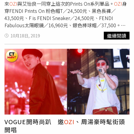
巡迴音樂會」廣州場將在12月7日和大家見面。接下來的孫
來
OZI
與艾怡良一同穿上這次的Prints On系列單品。
OZI
身
盛希準備閉關籌備新專輯，年底還會有全新單曲上架。
穿FENDI Prints On 粉色帽T／24,500元、黑色長褲／
43,500元、F is FENDI Sneaker／24,500元、FENDI
Fabulous太陽眼鏡／16,960元、銀色棒球帽／37,500。
（圖／品牌提供）
OZI
、艾怡良明明是第一次見面，卻默契
繼續閱讀
10月18日, 2019
十足很合拍除了互虧對方「才氣逼人」，更一致大推這次系
列的螢光粉色，
OZI
認為能詮釋這顏色的女生很有魅力，自
己也很愛十分跳的顏色，坦言衣櫃也是有不少粉色系單品。
最想要帶回家的單品就是，今天配戴的FF Logo墨鏡，透露
平常墨鏡可以跟媽媽兩個人互戴，而且媽媽葉璦菱和他的收
藏就有滿滿一櫃的墨鏡。艾怡良身穿FENDI Prints On 粉色
連身裙／56,000元、粉色高跟鞋／價格店洽、粉色
Baguette／109,000元、銀色耳環／19,800元。（圖／品牌
提供）擁有健康小麥肌的艾怡良穿起螢光粉色針織洋裝，不
僅曲線顯得更細緻，更讓她覺得充滿自信，就算要穿這樣去
便利商店購物也都沒問題，才一試穿就打算直接下訂！雖然
兩人今天是首次見面合作，因為擁有許多共同朋友讓他們忍
VOGUE開時尚趴 邀
OZI
、周湯豪時髦街頭
不住大聊開來，搞笑說要穿印有對方頭像的T恤互挺，但要
開唱
能穿上印有自己頭像T恤的人，除了Nicki Minaj之外沒有更