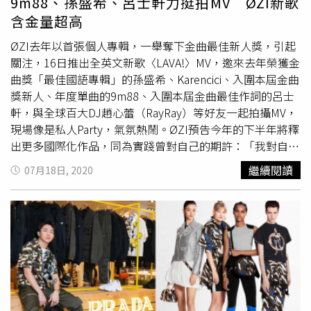
9m88、孫盛希、呂士軒力挺拍MV ØZI新歌
含金量超高
ØZI去年以首張個人專輯，一舉奪下金曲最佳新人獎，引起
關注，16日推出全英文新歌〈LAVA!〉MV，邀來去年榮獲金
曲獎「最佳國語專輯」的孫盛希、Karencici、入圍本屆金曲
獎新人、年度單曲的9m88、入圍本屆金曲最佳作詞的呂士
軒，與全球百大DJ趙心蕾（RayRay）等好友一起拍攝MV，
現場像是私人Party，氣氛熱鬧。ØZI預告今年的下半年將釋
出更多國際化作品，同為實踐曾對自己的期許：「我對自己
的期望只有國際化這件事。」〈LAVA!〉由
OZI
與美國製作
繼續閱讀
07月18日, 2020
人Ian Jeffery Thomas合體操刀製作，
OZI
憶起當時創作過
程的感受，除了一拍即合的合作默契外，更可以「快、狠、
準、酷」來形容，明顯感受到與不同文化背景的團隊，在音
樂上碰撞過程中的火花，精彩可期。