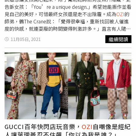
告訴女孩：「You’re a unique design.」希望她能振作並看
見自己的美好，可惜最終女孩還是走不出陰霾。成為
OZI
的
師弟，鶴The Crane說：「覺得很幸福，重新找回被人催進
度的快感，就連耍廢的時間變得刺激許多。」直言有人隨時
提醒他上緊發條的感覺很美好。提到新歌〈Unique
繼續閱讀
11月05日, 2021
Design〉，他希望能夠透過自己的作品，鼓舞每個在日常感
到沮喪的人，卻又表示：「這首歌如果放給真正難過的人
聽，肯定一點幫助也沒有。」大展自帶諷刺的幽默感。鶴
The Crane透露新歌〈Unique Design〉是一首描述當意志消
沉時，儘管再怎麼對自己精神喊話，又或是身邊的人想盡辦
法激勵你時，那些看似充滿力量的話語就算在當下無法起太
大的作用，但只要有意願說出口，且試著關心身邊的人，都
是很好的正向循環。鶴The Crane今年成為
OZI
的師弟。
（圖／新樂園Forbidden Paradise提供）
GUCCI百年快閃店玩音樂，
OZI
自嘲像是經紀
人讓葉璦菱忍不住飆「你以為我是誰？」