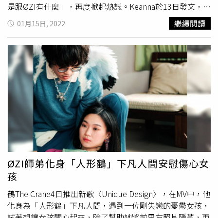
迎，而球團也在他生日當天安排了滿滿的行程，據了解他中
是跟ØZI有什麼」，再度掀起熱議。Keanna於13日發文，文
午先在台北市一間知名湖南菜餐廳用餐慶生，還巧遇同樣在
中提到這個人最愛紅色、是「幼稚又成熟的327紅髮男
繼續閱讀
01月15日, 2022
餐廳用餐的凱渥名模蔚葒縈，蔚葒縈端著壽桃蛋糕讓魔獸驚
孩」，並秀出手臂上刺青的照片，正是清晰的3個數字
訝問：「Is this birthday cake？」她也開心回他：「Ya～
327，且文末還突然標註「#ØZI」，引發粉絲議論紛紛。
this is Chinese birthday cake！」魔獸甚至還跟她懷中的愛
Keanna在IG失控寫下「對！我就是跟ØZI有什麼」。（圖／
犬Kibi啾啾，並開口用中文跟著哼生日快樂歌，與其說是大
翻攝keanna_taiyh IG）隔天，Keanna發出長文解釋，前一
家替他慶生，不如說是他逗樂全場。魔獸在慶生餐會上展現
天的貼文其實是在悼念自己於2019年12月19日流掉的寶
了他強大的「吸金」功力。（圖／取自桃園永豐雲豹職業籃
寶，「紅髮男孩」指的是朋友的寶寶，而327這個數字則是
球隊臉書）用完生日午餐後，魔獸下午也馬不停蹄趕場，先
朋友寶寶的預產期，至於「
Ozi
」是義大利文好好睡覺、不
前往某外僑學校與學生及修女切蛋糕吹蠟燭同歡，也前往台
要有壓力的意思，「寫下
OZI
，單純來自於我和寶寶家人之
北市某私立中小學扮起超人，親和力讓現場小球迷嗨爆，晚
間的默契，那是我們自己創造的語言。」沒想到卻被認為是
間再趕赴球團辦的「生日趴」，還將他的簽名球衣、實戰球
在說歌手ØZI。雖然Keanna已經解釋，但連日來的風波和輿
鞋等7樣個人專屬商品供競標，總計拍得202.6萬元，外加
論讓她承受相當大的壓力，15日她疑似被網友抨擊的留言逼
「生日趴」門票收入100萬元，扣除必要開支後，將有捐贈
到崩潰，在IG失控寫下「對！我就是跟ØZI有什麼」，並表
ØZI師弟化身「人形鶴」下凡人間安慰傷心女
給慈善公益單位。在生日趴上魔獸也難得客串了「一日
示「你們只是想聽這個不是嗎？」，內心似乎受了很大的委
孩
DJ」。（圖／取自桃園永豐雲豹職業籃球隊臉書）
屈。
鶴The Crane4日推出新歌〈Unique Design〉，在MV中，他
化身為「人形鶴」下凡人間，遇到一位剛失戀的憂鬱女孩，
試著想讓女孩開心起來，除了幫助她將前男友照片隱藏，更