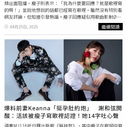
頻出面阻擋，瘦子則表示：「我為什麼要回應？就是歌裡寫
的啊！」並說他想說的話都已經寫在歌裡，雖然沒有特別看
網友評論，但知道引發熱議。瘦子回應疑似用歌曲影射ØZI
和吳卓源。（圖／趙文彬攝）談到創作這首歌的靈感，瘦子
繼續閱讀
04月25日, 2025
說：「就是希望拉出一些態度，對於一些事情的想法，必須
找回我自己的狀態，有什麼想法就講出來，那首歌的能量是
我很喜歡的。」而頑童即將在7月攻蛋展開4場演唱會，瘦子
坦言這次票房壓力比較刺激一點，「這次其實就是太久沒辦
演唱會了，想辦法做不一樣的東西給大家，以前覺得賣得
完，現在要努力宣傳。」並說嘉賓目前還沒有討論。雖然工
作忙碌，但瘦子也沒有耽誤與兩個女兒相處的時間，笑說目
前的育兒生活很不錯，只不過手會比較酸，「老大走得很好
了，但抱小的時候還是會吵，就一手抱一個。」至於會不會
沒手抱老婆？他甜蜜說：「老婆在後面熊抱啊！」瘦子也會
讓女兒們聽他的音樂，就連寫歌時寶貝女兒們也都待在身
旁。
爆料前妻Keanna「挺孕肚約炮」 謝和弦開
酸：活該被瘦子寫歌裡認證！她14字吐心聲
頑童MJ116近日釋出新歌《無袂煞》，其中瘦子在歌詞中寫