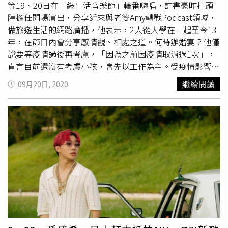
等19、20日在「綠生活音樂節」輪番嗨唱，許書豪昨打頭
不惶多讓，是第5大看點，潘越雲、王瑞霞、張涵雅、朱海
套綠色GUCCI三件式西裝，搭上貝蕾帽、耳環，就算光頭也
陣擔任開場演出，分享近來與老婆Amy轉戰Podcast領域，
君、杜忻恬同場較勁，多數都已入圍過，誰能成功開胡引人
是真的私心給帥！ØZI（圖／攝影組）紫色頭髮也沒幾個人
做旅遊生活的網路廣播，他表示，2人從大學在一起至今13
關注。看點6是瘦子E.SO、
OZI
和9m88的超炸演出，瘦子
Hold的住，ØZI就先算一個！充滿個性的皮革外套、皮褲加
年，在節目內會分享感情觀、相處之道。何時辦婚宴？他僅
E.SO將偕同弦樂團「曜爆甘音樂工作室」與管樂團「音樂
上天藍色高領、多層次金屬鏈，最後在一雙卯釘裝飾皮靴，
說要等疫情過後再考慮，「因為之前因疫情取消過1次」，
工人」聯手演出。
OZI
及9m88也將帶來耳目一新的表演，
充滿個性搖滾的裝扮帥度又加一成！9m88（圖／攝影組）
直言目前還沒有考慮小孩，會先以工作為主。受疫情影響，
OZI
去年拿下最佳新人獎，9m88也在今年入圍該獎，演出
亮橘色短髮和ØZI是不是講好？搭配綴滿亮片的橘色短洋
許書豪先前許多工作暫緩，有更多時間創作，他邀好友一起
勢必炸翻舞台。看點7則是資深唱將攜手新生代歌手的多母
裝，跟橘色短髮十分搭配，也算是有巧思，只可惜除此之外
繼續閱讀
09月20日, 2020
寫歌、玩滑板、練滑雪及研究食譜，「疫情期間在家時間變
語歌曲融合演出，舒米恩、羅文裕、羅時豐、葛西瓦、楊淑
好像也沒啥好提？！（咦）滅火器（圖／攝影組）色系和剪
多，開始下廚學做菜」。旺福透露近來正籌備新專輯，預告
喻、許富凱及「馬蘭吟唱隊」蔣進興、鄭榮喜、郭美玉、林
裁都十分互相搭配，大地色、黑色、紫色互相穿插，細節該
新歌將在10月11日「旺聖節演唱會」演唱，「今年主題符
宜瑩4位老師將一同表演，完美詮釋本屆主題「生命力」所
有的也有，算是本日團體穿搭好的範本！請大家可以不要再
合當下氛圍，神祕演出嘉賓邀來意想不到的國際巨星」。八
蘊藏的韌性與希望。
用黑色蒙混過關了好嗎～阿爆 阿仍仍（圖／攝影組）誇張
三夭主唱阿璞表示，「希望未來這場活動可以常舉辦，讓台
墊肩的深Ｖ連身褲裝很適合她，配件採用帶有原住民文化風
北人有享受音樂的地方」。
格配飾，可惜羽毛耳環和寬頸鏈稍嫌打架，可以擇一會更加
俐落、出色。J.Sheon（圖／攝影組）迷彩印花西裝搭上工
裝風格的裝飾口袋背心，壓低太過凌亂、休閒的感覺，再加
上軍靴來加強整體感，黑色短髮跟西裝色調互相呼應，帥。