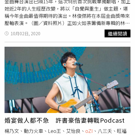
金曲舞台演出已隔15年，這次特別首次挑戰單獨獻唱，加上
象立馬變得時髦起來，對比整個走「休閒」的春艷，一身綠
她近2年的人生經歷改變，將以「自覺與重生」做主題，堪
色休閒裝，讓人有種小綠人的即視感。楊乃文（圖／攝影
稱今年金曲最值得期待的演出。林俊傑將在本屆金曲獎帶來
組）率性的酒紅色褲裝，就算不多加裝飾也依舊充滿風格，
壓軸表演。（圖／資料照片）正如火如荼籌備新專輯的林俊
多層次疊搭出份量感，加上領口的細緻鑽鏈別具特色。瑪
傑，在本屆金曲將攜手演奏家黃裕翔與小提琴家蘇子茵，帶
麗、蔡旻佑（圖／攝影組）瑪麗安全牌粉膚色系禮服加上滿
繼續閱讀
10月02日, 2020
來跨領域的壓軸表演。田馥甄則將利用燈光科技帶來迷幻且
滿鑽飾，只能說無功無過做好陪襯的角色，可惜瀏海有點厚
具穿透力的「田式風格」獨特表演。而風光入圍5項大獎的
重枉費禮服的透明感。蔡旻佑黑色正裝搭上小立領襯衫與緞
王若琳也將透過獨特音色，帶領眾人沉醉在金曲魅力之夜。
面領結，可惜利用光澤感呈現的圖案不夠明顯，反而有種肚
第2大看點是入圍6項大獎的魏如萱獨挑典禮主持大梁，她雖
子有坨東西的誤會，還看不清楚是誰的頭像，浪費了巧思算
坦言壓力比當入圍者與評審大上3倍，但也期待能以自己獨
是小小失算。唐貓（圖／攝影組）充滿潮流感的寬鬆感西
特又輕鬆的主持方式呈現這場音樂盛會，到時她的專輯《藏
裝，搭上金屬粗鏈、指環等配件，懂的深淺搭配讓人不會有
著並不等於遺忘》能收下幾座獎項，也是粉絲密切關注的焦
黑壓壓一片的感覺，每個人的個人特色都顧到了，組在一起
點。看點3是精采頒獎陣容，除動力火車、艾怡良、茄子
也十分和諧，讓人眼睛一亮。持修（圖／攝影組）特殊束袖
蛋、Leo王、孫盛希、王柏傑、陳珊妮等確定頒獎名單，據
西裝搭上黑長髮沒問題，但配上紅白條紋稍顯有點卡通感，
傳徐若瑄、Ella、蔡依林也受邀擔任頒獎嘉賓，蔡依林還開
還有寶可夢球和口袋裡的卡片...寶可夢大師之路應該不遠
玩笑表示找到漂亮戰袍才現身，令人期待。今年金曲歌后組
了....茄子蛋（圖／攝影組）以特殊色搭配沈穩色調讓人眼睛
入圍廝殺慘烈，是本屆第4大看點，堪稱地獄組的角逐者包
一亮，但是三個人像是幾套西裝互相拆裝混搭，稍嫌偷懶之
婚宴做人都不急 許書豪偕妻轉戰Podcast
含梁靜茹、楊乃文、鄧紫棋、魏如萱、王若琳及許哲珮，結
外，還讓人忍不住想要連連看....快把褲子還給人家！黃宣
楊乃文、動力火車、Leo王、艾怡良、
oZI
、八三夭、旺福
果揭曉的那一刻，絕對將是典禮高潮。台語歌后的大混戰也
（圖／攝影組）去年表現出色的黃宣，今年又再帥一波，整