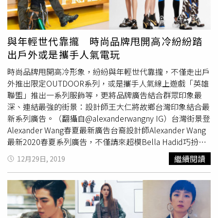
與年輕世代靠攏 時尚品牌甩開高冷紛紛踏
出戶外或是攜手人氣電玩
時尚品牌甩開高冷形象，紛紛與年輕世代靠攏，不僅走出戶
外推出限定OUTDOOR系列，或是攜手人氣線上遊戲「英雄
聯盟」推出一系列服飾等，更將品牌廣告結合群眾印象最
深、連結最強的街景：設計師王大仁將故鄉台灣印象結合最
新系列廣告。（翻攝自@alexanderwangny IG）台灣街景登
Alexander Wang春夏最新廣告台裔設計師Alexander Wang
最新2020春夏系列廣告，不僅請來超模Bella Hadid巧扮自
由女神躺地手拿冰棒，更將場景搬到了台灣，讓Bella「橫
繼續閱讀
12月29日, 2019
躺」在充滿極具台灣街頭代表性的招牌叢林間。PRADA
ESCAPE系列，大量運用的迷彩與戶外元素更親近年輕族
群。在台北101開設店中店，鮮明的黃色帳篷讓人無法忽
視。（圖／品牌提供）
OZI
迷彩上身再度直擊女心
OZI
一身
迷彩帥氣站台PRADA全新特別企劃，PRADA ESCAPE系列在