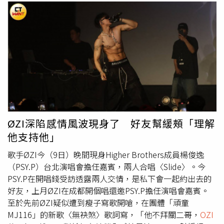
ØZI深陷感情風波現身了 好友幫緩頰「理解
他支持他」
歌手ØZI今（9日）晚間現身Higher Brothers成員楊俊逸
（PSY.P）台北演唱會擔任嘉賓，兩人合唱〈Slide〉。今
PSY.P在開唱錢受訪透露兩人交情，是私下會一起約出去的
好友，上月ØZI在成都開個唱還邀PSY.P擔任演唱會嘉賓。
至於先前ØZI疑似遭到瘦子寫歌開嗆，在團體「頑童
MJ116」的新歌〈無袂煞〉歌詞寫，「他不拜關二哥，
OZI