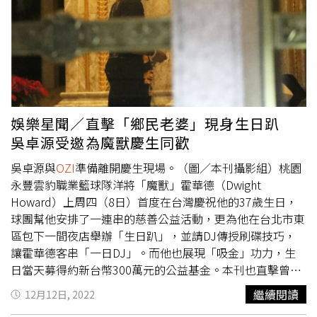
過的蔣淯安、阿巴西等球星留下深刻印象，當時也都有在IG
上互相關注，9日他更曬出在台打球時的種種紀錄，聲稱
「這是一次傳奇般的經歷，我希望你們都像我想你一樣想念
我」，沒想到轉眼間，魔獸就無預警退追了所有在台隊友和
老東家的官方帳號。吳卓源當晚和
OZI
及魔獸合影留念。
（圖／取自桃園永豐雲豹職業籃球隊臉書）除了效力休士頓
火箭隊時的前隊友林書豪之外，霍華德還留下「鄉民老婆」
娛樂星聞／直擊「鄉民老婆」現身生日趴
吳卓源，當時他在台灣出席時尚雜誌《GQ》的「Men of
吳卓源受邀為魔獸慶生同歡
the Year」年度風格大賞時，主動向吳卓源索取IG帳號，吳
卓源當場也欣然答應並回追對方。事後在霍華德的37歲夜店
吳卓源與
OZI
準備離開慶生現場。（圖／本刊攝影組）桃園
慶生上，吳卓源和好友ØZI也一同到場共襄盛舉，並合影留
永豐雲豹職業籃球隊洋將「魔獸」霍華德（Dwight
念。
Howard）上周四（8日）首度在台灣慶祝他的37歲生日，
球團幫他安排了一連串的慈善公益活動，更為他在台北市東
區包下一間夜店舉辦「生日趴」，並請DJ傳授刷碟技巧，
讓霍華德客串「一日DJ」。而他也展現「吸金」功力，生
日當天募得約新台幣300萬元的公益基金。本刊也直擊曾與
他互換IG的「鄉民老婆」吳卓源當晚現身該夜店，陪他一同
繼續閱讀
12月12日, 2022
慶祝。吳卓源當晚和
OZI
與魔獸合影留念。（圖／取自桃園