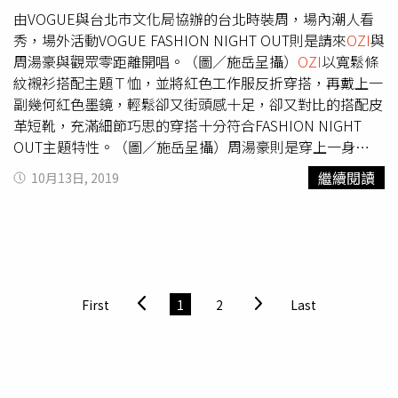
適合的人選了。
OZI
身穿FENDI Prints On 黑色短袖T-Shirt
由VOGUE與台北市文化局協辦的台北時裝周，場內潮人看
／28,700元、黑色長褲／43,500元、銀色FF Logo外套／
秀，場外活動VOGUE FASHION NIGHT OUT則是請來
OZI
與
83,900元、F is FENDI Sneaker／24,500元、銀色棒球帽／
周湯豪與觀眾零距離開唱。（圖／施岳呈攝）
OZI
以寬鬆條
37,500元、FENDI Fabulous太陽眼鏡／16,960元。（圖／
紋襯衫搭配主題Ｔ恤，並將紅色工作服反折穿搭，再戴上一
品牌提供）本次特別合作的膠囊系列，10月14日起已在
副幾何紅色墨鏡，輕鬆卻又街頭感十足，卻又對比的搭配皮
fendi.com官網開始販售，並且於2019年10月16日起在全球
革短靴，充滿細節巧思的穿搭十分符合FASHION NIGHT
52間FENDI精品店販售，台灣地區則於FENDI信義微風店搶
OUT主題特性。（圖／施岳呈攝）周湯豪則是穿上一身
先開賣，在信義微風一樓開設男裝快閃店也暫時變身成
PRADA工裝，軍綠色俐落剪裁外套僅在細節加上品牌紅色標
繼續閱讀
10月13日, 2019
Prints On系列快閃店，販售全系列男女裝商品。艾怡良身
籤，搭配同樣直線剪裁的軍綠長褲，最後再用貝雷帽、圓框
穿FENDI Prints On Bra／18,900元、銀色FF Logo
墨鏡巧妙搭配，再加上零距離的與觀眾接觸，再度熱翻現
Leggings／16,800元、銀色夾克／122,000元、銀色高跟鞋
場。
／價格店洽、銀色耳環／19,800元。（圖／品牌提供）
First
1
2
Last