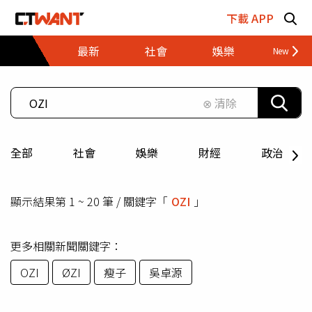
跳至主要內容區塊
下載 APP
最新
社會
娛樂
財經
⊗ 清除
全部
社會
娛樂
財經
政治
顯示結果第 1 ~ 20 筆 / 關鍵字「
OZI
」
更多相關新聞關鍵字：
OZI
ØZI
瘦子
吳卓源