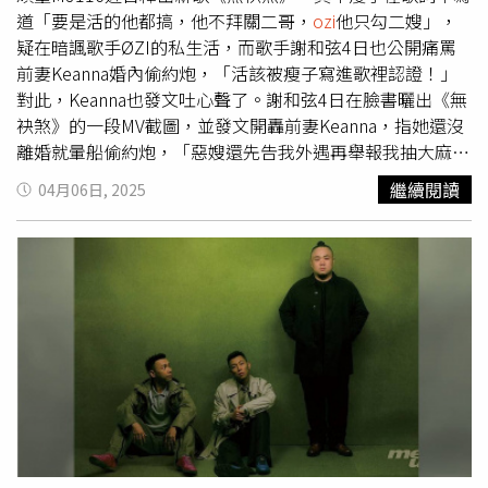
道「要是活的他都搞，他不拜關二哥，
ozi
他只勾二嫂」，
疑在暗諷歌手ØZI的私生活，而歌手謝和弦4日也公開痛罵
前妻Keanna婚內偷約炮，「活該被瘦子寫進歌裡認證！」
對此，Keanna也發文吐心聲了。謝和弦4日在臉書曬出《無
袂煞》的一段MV截圖，並發文開轟前妻Keanna，指她還沒
離婚就暈船偷約炮，「惡嫂還先告我外遇再舉報我抽大麻，
活該被瘦子寫進歌裡認證哈哈哈哈」謝和弦更加碼爆料，前
繼續閱讀
04月06日, 2025
妻Keanna甚至還坦承在懷孕期間與別人發生性關係，讓他
忍不住怒酸，「她自爆懷孕還約炮，難怪胎盤死胎根本沒有
心跳。」貼文曝光後，網友紛紛留言回覆，「扣哥就是
real」、「我以為他在講的是吳卓源跟他表哥和
Ozi
的三角
戀耶！想不到竟然也有你前妻的戲份！」、「這篇燒得比洛
杉磯大火還兇」、「最屌的饒舌歌詞原來這樣造」、「前有
偷客兄，現有勾二嫂，期待接下來還有更猛的系列。」對
此，Keanna昨（5日）也在限動發文「兩人一間，按摩看電
影，今晚好睡了。」只見她雙腳交叉，愜意地坐在沙發上邊
喝飲品邊看電影，心情似乎並未受到前夫毀滅式爆料的影
響。