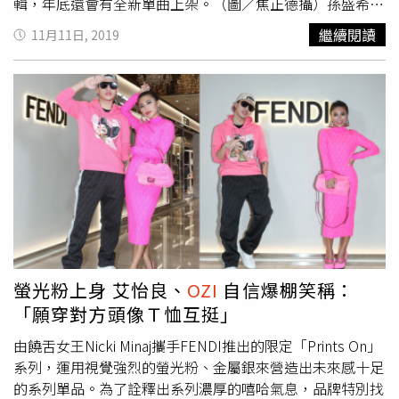
輯，年底還會有全新單曲上架。（圖／焦正德攝）孫盛希滿
心歡喜地表示：「能和那麼多厲害的老師同台演出，非常興
繼續閱讀
11月11日, 2019
奮！這次特別邀請到希遊記專輯的原班人馬共同演出，重現
希遊記當初的實驗創作精神。」樂於透過音樂結交朋友的孫
盛希，不僅獲得廣大粉絲支持，也有許多藝人朋友到場響
應，此外，孫盛希的弟弟特別從韓國來台支持姊姊，家人間
濃密的情感不言而諭。本月13日是孫盛希29歲生日，工作
人員和樂手串通好給她驚喜，〈We can’t be together〉
前奏一下，吉他手出現明顯失誤，孫盛希寬容地給他第二次
機會，同時告誡他：「如果再彈錯，下次就不找你演出
噢！」沒想到第二次又彈錯，只是這回旋律變成生日快樂
歌，工作人員端出事先準備好的蛋糕，令不知情的她又驚又
喜。孫盛希明年就要邁入3字頭，她在談到與
OZI
合唱的
〈曖〉時，笑稱：「我在MV裡扮演辣妹，應該早點那樣
螢光粉上身 艾怡良、
OZI
自信爆棚笑稱：
的，看我現在都幾歲了？」金曲30後的孫盛希音樂節邀約不
「願穿對方頭像Ｔ恤互挺」
斷，歌唱事業扶搖直上，近期為電影《聖人大盜》片尾曲「
Let Me Fall」、戲劇《想見你》的片頭曲「Someday or
由饒舌女王Nicki Minaj攜手FENDI推出的限定「Prints On」
One day」獻唱。巡演台中、台北場千人演唱會完美落幕，
系列，運用視覺強烈的螢光粉、金屬銀來營造出未來感十足
在 2019 年末前交出漂亮成績單，同時預告下一場「希遊記
的系列單品。為了詮釋出系列濃厚的嘻哈氣息，品牌特別找