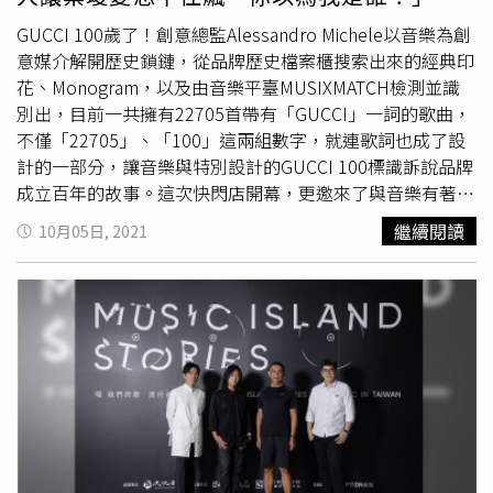
GUCCI 100歲了！創意總監Alessandro Michele以音樂為創
意媒介解開歷史鎖鏈，從品牌歷史檔案櫃搜索出來的經典印
花、Monogram，以及由音樂平臺MUSIXMATCH檢測並識
別出，目前一共擁有22705首帶有「GUCCI」一詞的歌曲，
不僅「22705」、「100」這兩組數字，就連歌詞也成了設
計的一部分，讓音樂與特別設計的GUCCI 100標識訴說品牌
成立百年的故事。這次快閃店開幕，更邀來了與音樂有著
「深刻連結」的
OZI
、葉璦菱、金曲歌王蛋堡與蔡詩芸站
繼續閱讀
10月05日, 2021
台，其中
OZI
、葉璦菱母子更是首度一起參與品牌活動。
（圖／品牌提供）以雛菊黃色針織衫搭配寶藍色寬褲、
Monogram皮領西裝外套，淺粉橘髮色的
OZI
自爆今天心情
有點像「經紀人」，因為首度跟媽媽葉璦菱一同站台時尚活
動，不僅事前先Run過一遍流程，更忍不住擔心問媽媽「這
些問題有辦法回答嗎？」惹得歌手大前輩葉璦菱顧不得形
象，以「你以為我是誰！？」一秒回嗆兒子。（圖／品牌提
供）疫情後首度參與活動的蔡詩芸，更是大膽挑戰平常很少
接觸的「花朵」圖案，在西裝褲裝上印滿GUCCI經典的花朵
印花，再搭上手提竹節包，讓她驚呼：「沒想到蠻適合