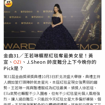
重新塑造GRACE CHOW字樣，體現時而俏皮時而酷帥的周
揚青。此次聯名產品多樣，包括大學T、帽T、短袖、羽絨外
套、行李箱等，從服裝到生活用品種類商品眾多。（圖／品
牌提供）延續品牌予人的年輕創意及藝術氣息，也同樣以藝
廊為主體概念，現場更展出作品被小勞勃道尼大讚的台灣新
銳藝術家鐘凱翔的裝置藝術，本次以瓦楞紙打造出由周揚青
為形象、高達230公分GRACE CHOW開頭的字母「G」大型
創作，打造充滿藝術氛圍創意空間。（圖／品牌提供）（圖
／品牌提供）開幕派對上，宋芸樺穿著「MF by GRACE」短
版帽Tee搭配高腰寶藍長裙及球鞋出席活動，潮味十足而不
金曲31／王若琳輾壓紅毯奪最美女星！黃
失優雅，而另一位嘉賓
OZI
則是穿著一身由極具話題的西裝
宣、
OZI
、J.Sheon 帥度難分上下今晚你的
訂製機台製作的灰色西裝現身，帥出新高度！現場更有反骨
Pick是？
男孩孫生、酷炫、蕾菈，阿樂、筱崎泫、程予希、Lolita、
瑤瑤、Apple等眾多藝人朋友們出席力挺。（圖／品牌提
第31屆金曲獎頒獎典禮10月3日於北流盛大舉辦，典禮主持
供）
人魏如萱打頭陣帥氣走星光，本屆紅毯呈現女強男弱的趨
勢，王若琳一席典雅禮服成為紅毯最美，頒獎人徐若瑄、
Ella氣勢也輾壓不少入圍者，但有不少紅毯星光個人風格強
烈，讓人過目難忘。只能說今天紅毯女星大多偏好褲裝、個
性感，王若琳海軍藍色的立體縫綴禮服，該有的力度有了又