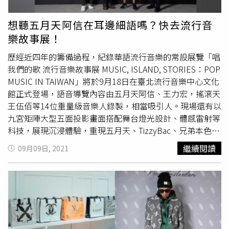
的！」更是大力推崇系列以饒舌歌詞作為印花的設計，讓同
樣熱愛音樂的她忍不住想收藏 ！（圖／品牌提供）新科金
想聽五月天阿信在耳邊細語嗎？快去流行音
曲新人王蛋堡，更是大方分享自己開始認識GUCCI就是因為
樂故事展！
音樂，許多饒舌歌手想要表現「有錢」的時候，都很愛把
GUCCI寫進歌詞或是穿上身。像今天身上穿搭的GUCCI 100
歷經近四年的籌備過程，紀錄華語流行音樂的常設展覽「唱
週年限量的風衣外套、Monogram寬褲、球鞋等，都是他自
我們的歌 流行音樂故事展 MUSIC, ISLAND, STORIES：POP
己私底下會穿的款式，但今天最想帶回家的單品首推身上的
MUSIC IN TAIWAN」將於9月18日在臺北流行音樂中心文化
這件風衣外套 ！（圖／品牌提供）一出場歡呼聲比兒子還
館正式登場，語音導覽內容由五月天阿信、王力宏，搖滾天
大聲的葉璦菱，一頭時髦俐落淺金色短髮，搭配80年代復古
王伍佰等14位重量級音樂人錄製，相當吸引人。現場還有以
雙排扣綠色絲絨印花西裝，面對兒子的各種叮嚀也只能在心
九宮矩陣大型五面投影畫面搭配舞台燈光設計、體感雷射等
中OS「老娘走過的路比你多！」，更自曝自己「講不過兒
科技，展現沉浸體驗，重現五月天、TizzyBac、兄弟本色與
子」惹得全場爆笑。（圖／品牌提供）全新的《GUCCI 100
田馥甄等四組藝人的演唱會超嗨現場。此外，4位重量級策
繼續閱讀
09月09日, 2021
周年主題快閃店》登陸台北101購物商場四樓都會廣場，空
展人來頭不小，由策展人梁浩軒以及李明道（Akibo)、馬世
間揉合獨具一格的經典建築元素與極具未來主義設計的透明
芳、五月天瑪莎一同參與，瑪莎見證臺灣流行音樂全盛時
拱形裝置，在純白色LED燈管與白色反光地板的映射下，陳
期，更有多首膾炙人口歌曲跨越世代傳唱，策展時以歌迷角
列著這次的GUCCI 100特別系列。此外，在快閃店更設置
度出發，選擇最能展現臺灣流行音樂的歌曲與物件。這次常
「音樂輪盤裝置」外圈則呈現品牌自1921年開始使用的
設展邀請知名製作人王希文擔任音樂總監，搭配盧建彰導演
GUCCI標識，隨著推動輪盤來切換不同曾在歌詞中提到
的文案，為展覽混音串接111首歌曲及12段語音導覽；更邀
GUCCI的歌曲。
請音樂教父李宗盛、臺語流行歌曲前輩文夏與文香、陶晶