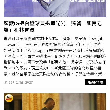
魔獸IG把台籃球員退追光光 獨留「鄉民老
婆」和林書豪
曾經可以單換詹皇的前NBA球星「魔獸」霍華德（Dwight
Howard），去年在T1聯盟桃園雲豹隊拿下年度最佳洋將，
如今卻傳出他的Instagram帳號把過去在台灣打球時追蹤的
蔣淯安、阿巴西等台籃球星全部退追光光，跟台灣有關的追
蹤帳號中，只留下女歌手「鄉民老婆」吳卓源，以及過去征
戰NBA的隊友、現正效力PLG新北國王隊的台裔球星林書
豪。雖然霍華德在結束與雲豹的合約後，打算在今年休賽季
重返NBA，但他目前為止仍然沒有收到任何球隊的報價。就
繼續閱讀
11月17日, 2023
連台灣2大職籃T1和PLG近期也陸續開打，依舊沒有傳出魔
獸加盟任何球隊的消息。不過他在社群上發布跟台灣有關的
貼文時，仍會在文末附上繁體中文，讓許多球迷期待他能再
戰台灣籃壇。上賽季魔獸效力雲豹時，曾跟隊友羅振鋒、盧
捷閔以及前球隊總經理蘇翊傑結下好交情，還曾表示對交手