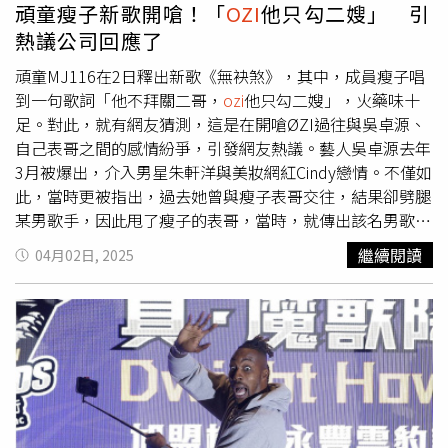
頑童瘦子新歌開嗆！「
OZI
他只勾二嫂」 引
熱議公司回應了
頑童MJ116在2日釋出新歌《無袂煞》，其中，成員瘦子唱
到一句歌詞「他不拜關二哥，
ozi
他只勾二嫂」，火藥味十
足。對此，就有網友猜測，這是在開嗆ØZI過往與吳卓源、
自己表哥之間的感情紛爭，引發網友熱議。藝人吳卓源去年
3月被爆出，介入男星朱軒洋與美妝網紅Cindy戀情。不僅如
此，當時更被指出，過去她曾與瘦子表哥交往，結果卻劈腿
某男歌手，因此甩了瘦子的表哥，當時，就傳出該名男歌手
疑似就是ØZI。而頑童MJ116在2日釋出新歌《無袂煞》
繼續閱讀
04月02日, 2025
中，成員瘦子就唱到一句歌詞「他不拜關二哥，
ozi
他只勾
二嫂」。雖然歌詞裡寫的是「
OZI
」，並非「ØZI」，但網
友都紛紛認為，瘦子就是對ØZI開嗆。消息一出也引起網友
討論，留言表示「有囉這波有囉」、「瘋狗瘦要回歸了
嗎」、「開戰啦」、「有哦終於有有料的了」、「IG很早就
沒有互追了，是真牛肉」、「冒險王回來了」。對此，本色
音樂回應「要說的都寫在歌裡了，請大家自行聽歌吧，我們
不多做其他回應了，謝謝。」