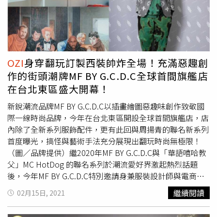
瑩、劉若英，金曲獎最佳貢獻獎羅大佑、民歌之母陶曉清、
陳綺貞、張艾嘉、英語導覽則由新生代歌手 9m88 與
OZI
擔綱，讓觀眾在重量級音樂人帶領下，更深刻感受每一展區
與臺灣流行音樂背後故事。
OZI
身穿翻玩訂製西裝帥炸全場！充滿惡趣創
作的街頭潮牌MF BY G.C.D.C全球首間旗艦店
在台北東區盛大開幕！
新銳潮流品牌MF BY G.C.D.C以插畫繪圖惡趣味創作致敬國
際一線時尚品牌，今年在台北東區開設全球首間旗艦店，店
內除了全新系列服飾配件，更有此回與周揚青的聯名新系列
首度曝光，搞怪與藝術手法充分展現出翻玩時尚無極限！
（圖／品牌提供）繼2020年MF BY G.C.D.C與「華語嘻哈教
父」MC HotDog 的聯名系列於潮流愛好界激起熱烈話題
後，今年MF BY G.C.D.C特別邀請身兼服裝設計師與電商企
業家的網路紅人周揚青，一同合作推出「MF by GRACE」系
繼續閱讀
02月15日, 2021
列創作。（圖／品牌提供）插畫家VANZ CHIANG將她豪爽
霸氣的形象注入本次的聯名LOGO中，利用幽默的肢體動作