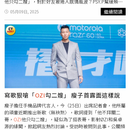
他只勾二嫂」，對於好友被捲入感情風波？PSY.P幫緩頰
說：「我覺得每個人都有自己的一些事件，我覺得人都在成
繼續閱讀
05月09日, 2025
長，也覺得無可厚非，他是我的朋友，可能我也會理解他支
持他。」ØZ現身Higher Brothers成員PSY.P台北演唱會擔
任嘉賓，兩人合唱〈Slide〉。（圖／焦正德攝）而今晚另
一位嘉賓周湯豪，則在演出前發生意外，PSY.P說當看到限
動第一時間就發訊息給對方，要周湯豪不要勉強出席，但是
周湯豪則回覆堅持要來，讓PSY.P非常非常感動，「如果是
自己受傷，都有可能會放棄，但是Nick是真兄弟，所以等一
下他在表演的時候，會在台上幫他看著」。二度來台開唱，
PSY.P不僅演唱多達26首代表作與全新曲目，更親自與現場
粉絲互動，脫掉上衣大秀好身材，更感性表示：「這是我第
二次來台北開唱，這裡有很多好朋友，也有很多創作靈感，
透過音樂的交流，讓人生更精彩。」他也感謝粉絲的支持，
寫歌狠嗆「
OZI
勾二嫂」 瘦子首露面這樣說
讓他能在舞台上「燃燒生命」，享受每一分每一秒的熱情。
瘦子擔任手機品牌代言人，今（25日）出席記者會，他所屬
的頑童近期推出新歌〈無袂煞〉，歌詞提到「他不拜關二
哥，
OZI
他只勾二嫂」，疑似為了挺表哥，影射ØZI和吳卓
源的緋聞，掀起網友熱烈討論。受訪時被問到此事，公關頻