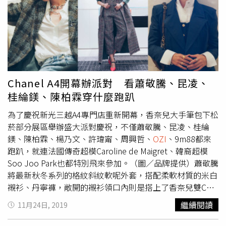
全球六個城市限定販售，台北便在其中之一，系列以近年大
夯的戶外文化與旅行相關概念打造，更與日本文具老牌
Midori攜手打造文具系列。路易威登 X 英雄聯盟膠囊系列，
將於LV全球特定電子商務平台開放預購。（圖／品牌提供）
Louis Vuitton推出「英雄聯盟」聯名系列多次與英雄聯盟合
作的LV，這次終於推出聯名膠囊系列，以專屬設計的
Monogram圖樣，涵蓋男女服裝、包款與鞋款，同時運用科
Chanel A4開幕辦派對 看蕭敬騰、昆凌、
技材質在系列中，創造出電玩世界的未來感。
桂綸鎂、陳柏霖穿什麼跑趴
為了慶祝新光三越A4專門店重新開幕，香奈兒大手筆包下松
菸部分展區舉辦盛大派對慶祝，不僅蕭敬騰、昆凌、桂綸
鎂、陳柏霖、楊乃文、許瑋甯、周興哲、
OZI
、9m88都來
跑趴，就連法國傳奇超模Caroline de Maigret、韓裔超模
Soo Joo Park也都特別飛來參加。（圖／品牌提供）蕭敬騰
將最新秋冬系列的格紋斜紋軟呢外套，搭配柔軟材質的米白
襯衫、丹寧褲，敞開的襯衫領口內則是搭上了香奈兒雙C
LOGO皮穿鍊多層次項鍊疊搭出奢華感，小巧的列車標示別
繼續閱讀
11月24日, 2019
針點亮色調偏重的灰棕色外套成為造型一大亮點，最後再反
折褲管搭上棕色皮靴，讓女裝男穿也照樣帥氣。（圖／品牌