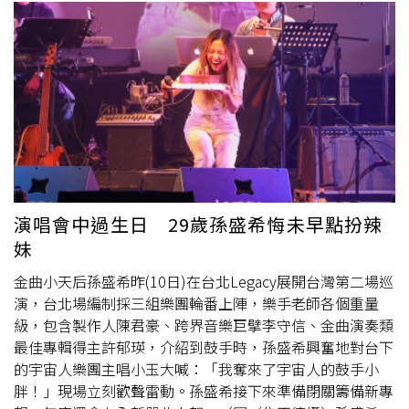
提供）昆凌則是穿上19/20度假系列中，以經典斜紋軟呢拼
接綠色帆布的率性大衣，內搭上同款花色的背心與七分寬
褲，巧妙的將女性的柔美與個性結合，最後再搭上雙色漆皮
低跟鞋作為色彩亮點，就算派對也可以帥氣！（圖／品牌提
供）許瑋甯同樣選擇19/20度假系列，以帶有休閒感的印花
平口上衣、緊身褲，俏麗搭配紅色緄邊開襟針織衫，將華麗
的部分留給配飾，康朋街31號掛飾金屬長鍊搭配號誌燈造型
水晶鑲飾硬殼包，讓奢華中又不忘俏皮。（圖／品牌提供）
率性帶有些頹廢感的陳柏霖，即便一頭長髮、留起小鬍渣，
穿搭起香奈兒更有另一番味道。沒有太過繁複的搭配，以白
演唱會中過生日 29歲孫盛希悔未早點扮辣
襯衫、黑色合身九分褲打底，搭配秋冬系列的提花針織長版
妹
外套，將腰帶斜掛在胸前作裝飾，穿上女裝帥度依舊爆棚。
（圖／品牌提供）率性短髮已經成為標準的桂綸鎂，即便跑
金曲小天后孫盛希昨(10日)在台北Legacy展開台灣第二場巡
趴也照樣選擇率性俐落的海軍藍雙排釦外套搭配同色開釦背
演，台北場編制採三組樂團輪番上陣，樂手老師各個重量
心內襯上立領白色襯衫，下身搭配同色九分寬褲，以套裝
級，包含製作人陳君豪、跨界音樂巨擘李守信、金曲演奏類
LOOK搭配奢華的鎖頭墜飾圓形耳環與橄欖綠色菱格布面19
最佳專輯得主許郁瑛，介紹到鼓手時，孫盛希興奮地對台下
包。
的宇宙人樂團主唱小玉大喊：「我奪來了宇宙人的鼓手小
胖！」現場立刻歡聲雷動。孫盛希接下來準備閉關籌備新專