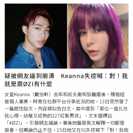
永豐雲豹職業籃球隊臉書）十二月九日凌晨一點半，本刊目
擊魔獸搭乘保母車離開台北市東區某夜店，一路直奔桃園市
南崁區，於兩點返抵住處，就算忙了一整天，體力過人的他
臉上還是充滿笑容，精神看來依舊飽滿，果然是超級運動員
體質。然而，隨行人員卻面露不悅向本刊記者表達之前已經
告誡不要再跟了，令本刊記者一頭霧水，據悉當晚是有其他
媒體闖入夜店會場內偷拍魔獸慶生的活動，誤將本刊記者當
成該媒體所致。凱渥名模蔚葒縈在餐廳與魔獸相遇，壽桃蛋
糕讓魔獸相當驚喜。（圖／取自蔚葒縈IG）當晚本刊也在夜
店外直擊新一代「鄉民老婆」吳卓源與
OZI
離開慶生現場，
由於她與「魔獸」曾因一同出席《GQ》年度風格大賞，兩
疑被網友逼到崩潰 Keanna失控喊：對！我
人還互追IG帳號，瞬間登上熱搜，想當然爾上周慶生會，她
就是跟ØZI有什麼
自然是受邀嘉賓。先前她曾解釋兩人只是在活動上遇到，對
方問了她的IG帳號，然後就互加追蹤，就這麼簡單，但被問
女星Keanna（戴怡軒）去年和前夫謝和弦離婚後，積極經
到她與魔獸聊了些什麼？吳卓源則表示因為現場音樂太吵，
營個人事業，時常在社群平台分享近況的她，13日突然發了
其實根本沒聊什麼，而吳卓源也在社群Po出兩人合照與粉
一篇感性貼文，內容類似告白文，其中提到「那位一直扎在
絲分享。魔獸生日當天下午他先後前往兩所學校與師生同
我心裡，幼稚又成熟的327紅髮男孩」，文末還標註
歡。（圖／取自桃園永豐雲豹職業籃球隊臉書）魔獸自從到
「#ØZI」，引發網友議論。事後她雖發長文解釋一切都是
台灣發展後，所到之處都能感受到台灣人對他的熱情與歡
誤會，但輿論仍止不住，15日她又在IG失控寫下「對！我就