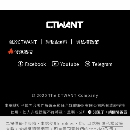
事件。這些部隊的任務主要由州長指揮控制，而川普25日簽
署的行政命令並未說明，如果某州州長不希望動用這些部
隊，位於該州以外的國民兵必須向何人進行報告。前空軍法
律顧問、現任西南法律學院（Southwestern Law School）
法學教授范蘭丁漢（
Rachel
VanLandingham）25日告訴
《CNN》：「這看起來具有作秀性質。」她補充：「問題在
關於CTWANT
聯繫&爆料
隱私權政策
於他們計畫動用國民兵的具體細節。」這項行政命令加劇了
外界對川普政府意圖將國民警衛隊與聯邦執法機構用於政治
發燒熱搜
目的的擔憂，尤其是當總統似乎只考慮派遣部隊至由民主黨
Facebook
Youtube
Telegram
掌政的藍州城市時。此舉緊隨赫格塞斯上週的1項指示，該
指示授權部署於華盛頓特區的國民警衛隊成員攜帶武器。負
責執行此任務的華府聯合特遣部隊（Joint Task Force）發
言人告訴《CNN》，部署到華盛頓特區的國民警衛隊成員已
在24日開始攜帶隨身武器。部署到華盛頓特區的國民警衛隊
© 2020 The CTWANT Company
成員。（圖／達志／美聯社）1名美國官員25日向《CNN》
本網站所刊載內容著作權屬王道旺台媒體股份有限公司所有或經授權
透露，某些部隊將攜帶M4步槍，這是他們的主要武器，而
使用，他人非經授權不許轉載、重製、公開播送或公開傳輸。
知道了，請關閉視窗
軍警則使用M17手槍。聯合特遣部隊發言人表示，這些部隊
僅被授權為「個人防護」使用槍械，即自衛，「而非執法使
為提供最佳服務，本站使用cookies，您可以點選
隱私權政策
用。」赫格塞斯的命令標誌著五角大樓（Pentagon）指導
查看，若繼續瀏覽網頁，即表示同意我們的cookies政策。