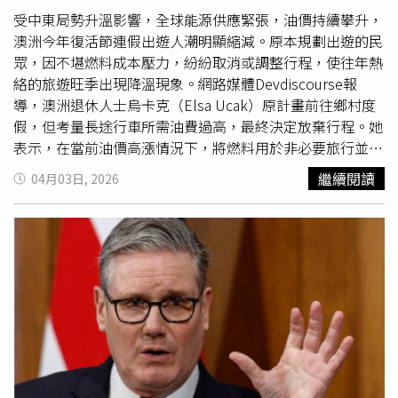
速擴散，不少媒體工作者稱讚她臨危不亂。《The Daily
發表聲明，對結果表示極度失望。對此，魏特指出，市議會
受中東局勢升溫影響，全球能源供應緊張，油價持續攀升，
News Drop》主播傑夫沃恩（Jeff Vaughn）坦言，若換成
在4月13日對條例進行了大幅度修改，卻未遵循適當的諮詢
澳洲今年復活節連假出遊人潮明顯縮減。原本規劃出遊的民
自己一定會當場失控；《Arizona Mirror》記者傑羅德麥克
程序，忽略了與動保團體針對具體解決方案的深度交流；她
眾，因不堪燃料成本壓力，紛紛取消或調整行程，使往年熱
唐納伊沃伊（Jerod MacDonald-Evoy）則笑稱，若自己碰
強調，動保團體一直支持「誘捕、絕育、回置」（TNR），
絡的旅遊旺季出現降溫現象。網路媒體Devdiscourse報
到同樣狀況，恐怕會因為脫口而出的髒話害電視台挨罰。梅
但新法規顯然與此初衷背道而馳。不過，法案也獲得部分受
導，澳洲退休人士烏卡克（Elsa Ucak）原計畫前往鄉村度
尼托夫事後表示，她擔心一旦理會身上的蟑螂，就無法繼續
流浪貓騷擾之苦的居民支持，市民馬澤恩（Virginia
假，但考量長途行車所需油費過高，最終決定放棄行程。她
完成報導。（圖／翻攝自KTLA 5）《早安美國》（Good
Marzean）在會中陳述，鄰居長期餵養並提供庇護所給流浪
表示，在當前油價高漲情況下，將燃料用於非必要旅行並不
Morning America）共同主播吉歐貝尼特斯（Gio Benitez）
貓，卻導致貓群聚集在她家院子，造成衛生問題與景觀破
合理，也希望資源能留給更需要的人。報導指出，復活節一
繼續閱讀
04月03日, 2026
也打趣表示，梅尼托夫若參加挑戰恐懼極限的實境節目《誰
壞。馬澤恩表示，儘管自己有養狗並妥善管理，但流浪貓在
向是澳洲重要的旅遊高峰。根據原先預估，今年將有超過
敢來挑戰》（Fear Factor），肯定能有亮眼表現。不過，也
她的花圃隨地便溺，令她感到困擾。因此，馬澤恩支持建立
450萬人次出遊，帶動約111億澳元（約新台幣約2,449億
有部分政治評論者藉機批評洛杉磯的街道衛生及市政治理，
更明確的責任制，以維護社區環境與公共衛生。市經理斯莫
元）的觀光消費。不過，近期因伊朗相關衝突升高，加上荷
讓這段原本展現記者專業反應的影片，進一步延伸成城市環
林斯基（
Rachel
Smolinski）在表決前對法案進行了辯護，
姆茲海峽遭封鎖，影響全球石油運輸，使燃料供應吃緊、價
境與政治責任的爭論。梅尼托夫事後表示，她擔心一旦理會
她說明，市府在修法過程中參考了居民、倡議團體及專業機
格飆升，直接衝擊民眾出行意願。雪梨居民艾伯特（
Rachel
身上的蟑螂，就無法繼續完成報導。（圖／翻攝自X，
構的意見，試圖在人道對待、數量控制與長期有效性之間取
Abbott）坦言，面對不斷上漲的油價，只能選擇取消旅
@KTLAMorningNews）
得平衡。斯莫林斯基強調，目前的版本並非採取強硬的「全
行，改在家中度過假期。類似情況在各地出現，使今年復活
面禁餵令」，而是轉向建立「責任制」，讓居民在關懷流浪
節旅遊市場表現不如預期。此外，援助工作者佐塔利斯
貓的同時，也必須履行飼主應盡的社會義務。在表決階段，
（Stav Zotalis）也感受到物價上升帶來的壓力。她指出，
儘管議員科里爾（Kevin Currier）與霍林斯海德（Bridget
雖然個人生活成本增加，但更憂心衝突地區民眾正面臨能源