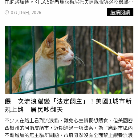
在網路瘋傳。KTLA 5記者瑞秋梅尼托夫連線報導洛杉磯熱浪
時，一隻巨型蟑螂突然爬上她的胸口及頸部。（圖／翻攝自
繼續閱讀
07月16日, 2026
KTLA 5）梅尼托夫當時身穿黑色洋裝，在鏡頭前說明聖費爾
南多谷（San Fernando Valley）的高溫情況。她提到，當
地入夜後雖然比白天舒適，但氣溫仍維持在華氏80多度、約
攝氏27度以上，夜間溫度未能明顯下降，使人體從白天酷熱
中恢復的時間隨之縮短。就在她播報期間，一隻體型被形容
約有蛋捲大小的昆蟲突然落在腹部附近，接著沿著右側胸口
往上爬，一度停在鎖骨附近，再移向頸部及衣領。從畫面看
來，蟑螂曾短暫消失在洋裝領口附近，隨後又爬上她手中的
麥克風，最後振翅飛離。蟑螂一度靠近梅尼托夫的衣領，隨
後爬上她手中的麥克風。（圖／翻攝自KTLA 5）面對這名不
速之客，梅尼托夫始終沒有中斷報導，語氣和音量也幾乎毫
無變化。她僅在蟑螂接近頸部時突然睜大雙眼，短暫流露出
餵一次流浪貓變「法定飼主」！美國1城市新
驚恐神情；若只聽現場播報聲音，幾乎不會發現她身上正有
規上路 居民吵翻天
一隻巨型昆蟲亂竄。突發狀況讓棚內同事看得目瞪口呆，有
人忍不住當場驚呼。記者艾瑞克史匹曼（Eric Spillman）佩
不少人在路上看到流浪貓，難免心生憐憫想餵食，但美國密
服地表示，梅尼托夫在整個過程中非常冷靜，並形容那隻昆
西根州的阿爾皮納市，近期通過一項法案，為了應對市區內
蟲看起來就像「會飛的蟑螂」。不過，梅尼托夫的鎮定只維
不斷增加的無主貓群問題，市府雖然沒有全面禁止餵養流浪