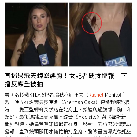
直播遇飛天蟑螂襲胸！女記者硬撐播報 下
播反應全被拍
美國洛杉磯KTLA 5記者瑞秋梅尼托夫（
Rachel
Menitoff）
週二晚間在謝爾曼奧克斯（Sherman Oaks）連線報導熱浪
時，一隻巨型蟑螂突然落在她身上，接連爬過腹部、胸口和
頸部，最後還跳上麥克風。綜合《Mediaite》與《福斯新
聞》報導，她儘管明知蟑螂正在身上移動，仍強忍恐懼完成
播報，直到鏡頭關閉才慌忙拍打全身，驚險畫面曝光後迅速