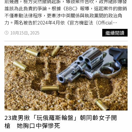
面真實互動，才能檢驗雙方相處時是否有化學反應，而這是
半赤腳或穿著勃肯鞋（Birkenstock）待在家裡，「那時不
前幾週，檢方突然撤銷起訴，導致案件告吹，政界隨即爆發
AI無法模擬的。事實上，「聊天詐騙」反映了現代人約會疲
是時尚女王，而是一個做很多果醬的媽媽」。她說，「As
誰該為此負責的爭論。根據《BBC》報導，這起案件的撤銷
勞的極端表現。交友軟體提供了一個幾乎擁有無限選擇的市
Ever」從個人熱情變成事業，是很自然的發展。被問及真人
不僅牽動法律程序，更牽涉中英關係與執政黨間的政治角
場，AI則在其中提供了一種快速吸引他人注意力的捷徑。然
實境節目《愛你的梅根》（With Love, Meghan）是否會推
力。兩名被告於2024年4月依《官方機密法（Official
而當人披上這種數位偽裝的同時，也失去了溝通的真實性。
出第3季時，梅根語帶保留的表示：「節日特別篇將於11月
Secrets Act）》遭起訴，指控他們在2021年12月至2023年
繼續閱讀
10月15日, 2025
當人們越來越依賴AI來「優化」彼此的溝通，也就錯過了以
上線，那是1集很棒的節目。」她強調，未來將嘗試以更短
2月間替中國蒐集國家安全相關資訊。但皇家檢控署
真誠的自我彼此交流、發生意見碰撞的機會，而真正的親密
的形式分享內容，「例如2分鐘教你完成1道菜」，以符合觀
（Crown Prosecution Service，CPS）署長表示，由於無法
關係往往就是透過跨越這些分歧才得以建立。追根究柢，與
眾對不同媒介的需求。儘管節目遭評論界痛批為「呆板」、
從政府取得足以證明中國在當時即被列為「國家安全威脅」
他人建立連結沒有捷徑，約會軟體能把你介紹給更多對象，
「自戀」，梅根仍堅持將品牌與節目並行發展。「第1年我
的正式文件，因此無法繼續起訴。英格蘭與威爾斯的公訴署
但是真正的交流仍然需要自己來完成。也因此在這個AI時
們有強大的支援，節目與品牌相輔相成，這讓我能保持創作
署長帕金森（Stephen Parkinson）罕見親自介入，表示
代，追尋真愛可能比以往更需要真誠與勇氣，但沒有任何人
自主權。」她說。至於是否進軍實體零售市場，她透露，未
CPS曾「數月來」多次要求政府提供更多證據，但證人陳述
工智慧的算法能替我們完成這一點。
來幾年內可能會與大型品牌展開合作。報導補充，這次出席
仍不足以支撐起訴。帕金森說，雖然CPS在4月提起指控
活動的梅根，身穿烏拉圭女性奢華成衣及配件設計師
時，仍認為證據充分，但近期另一宗間諜案的判例要求檢方
「Gabriela Hearst」的白襯衫，搭配法國皮具品牌
必須能證明中國在涉案時期即被正式定義為威脅。這項技術
「Polene」的耳環，以及「Dior」的戒指。據悉，索塞克斯
性門檻讓案件陷入僵局。部分法律學者對此表示質疑，認為
公爵夫婦於2020年卸下王室職務後，轉向娛樂與媒體事業
即使缺乏這項文件，案件仍有可能繼續審理。唐寧街
發展。除了Netflix合約，他們也曾與Spotify合作Podcast節
（Downing Street）堅稱撤銷起訴的決定完全出自CPS，政
23歲男揪「玩俄羅斯輪盤」朝同齡女子開
目《Archetypes》，但該合作於2023年終止。外界分析認
府官員與政治顧問並未干預。首相施凱爾（Sir Keir
槍 她胸口中彈慘死
為，Netflix對梅根與哈利的態度日趨冷淡，但她選擇以積極
Starmer）則把焦點轉向前任保守黨政府，稱當時中國尚未