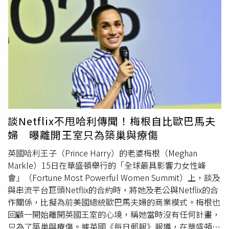
的瑞秋（
Rachel
）是一名事業有成的菁英女性，她透過交友
軟體「Hinge」認識了一位男子，兩人迅速建立聯繫。對方
的訊息風趣幽默又深具感性，讓她感覺對方真心想了解自己
的內心世界。連續3週的網路密切聯繫中，他們從搞笑迷因
到童年創傷無所不談。然而實際見面後，對方雖然風度翩翩
又有彬彬有禮，然而談吐卻平平無奇，絲毫不像是那個曾與
她無話不談的對象。於是她懷疑自己又一次遇到了使用AI回
覆的「聊天詐騙」，果斷在第二次約會後切斷聯繫，並且表
示：「我已經不想再被ChatGPT騙上床了。」所謂「聊天詐
騙」，指的是使用者借助ChatGPT等AI工具，生成出遠比自
談Netflix不甩哈利傳聞！梅根自比歐巴馬夫
己能做到更幽默風趣或情感深刻的訊息，以此在交流中吸引
婦 曝離開王室只為築巢與療傷
約會對象。38歲的交友軟體重度玩家尼克（Nick）就喜歡用
ChatGPT潤飾自己的開場白，或者在溝通時保持對話的趣
英國哈利王子（Prince Harry）的老婆梅根（Meghan
味。他強調自己不會完全複製AI的回應，但坦承這麼做確實
Markle）15日在華盛頓舉行的「全球最具影響力女性峰
可以省時省力－－對於快來快去的交友軟體來說，絞盡腦汁
會」（Fortune Most Powerful Women Summit）上，談及
的發了幾條訊息卻被已讀不回、不了了之，會讓他投入的時
與串流平台巨頭Netflix的合約時，將她及老公與Netflix的合
間與感情顯得「太浪費」。另一方面，33歲的佛蘭西絲科
作關係，比擬為前美國總統歐巴馬夫婦的商業模式。梅根也
（Francesca）是一位患有自閉症的女性，深深為自己無法
回顧一開始離開英國王室的心境，稱她當時沒有任何計畫，
順利解讀人際交往間的各種潛台詞與潛規則所困擾。對她來
只為了築巢與療傷。據英國《每日郵報》報導，在華盛頓特