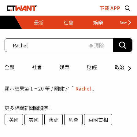
跳至主要內容區塊
下載 APP
最新
社會
娛樂
財經
⊗ 清除
全部
社會
娛樂
財經
政治
顯示結果第 1 ~ 20 筆 / 關鍵字「
Rachel
」
更多相關新聞關鍵字：
英國
美國
澳洲
約會
英國首相