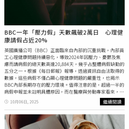
婆同行，強調：「她就是當我堅強的後盾，陪伴就是最好
的。」
BBC一年「壓力假」天數飆破2萬日 心理健
康請假占近20%
英國廣播公司（BBC）正面臨來自內部的沉重挑戰，內部員
工心理健康問題持續惡化，導致2024年因壓力、憂鬱及焦
慮而請病假的總天數高達20,884天，幾乎占整體病假缺勤的
五分之一。根據《每日郵報》報導，透過資訊自由法取得的
數據，這些病假不僅凸顯心理健康問題的嚴重性，也揭示
BBC內部長期存在的壓力環境。值得注意的是，超過一半的
病假申報並未註明具體原因，而在醫療與勞動專家看來，這
些未說明的案例很可能同樣與心理狀況有關。同樣的調查顯
繼續閱讀
10月06日, 2025
示，BBC員工因身體疾病缺勤的總天數超過36,000天。換算
下來，每名員工平均一年請病假6.7天，雖低於英國全國平
均的9.4天，但這份統計未涵蓋BBC旗下的商業部門，而該
部門不依賴公眾執照費資助。這組數據的公布正值全英國病