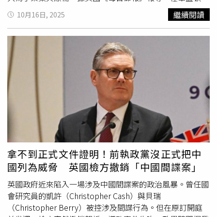
說，初次使用ChatGPT輔助她與他人交流前曾有過巨大的掙
區舉行的「全球最具影響力女性峰會」上，索塞克斯公爵夫
繼續閱讀
10月16日, 2025
扎，但她很快將其視為一個數位版本、更懂得與他人共鳴的
人（Duchess of Sussex）梅根充滿信心的宣布，她及哈利
自己，「我將所有交友軟體要求填寫的資料都複製貼上到
王子與Netflix過去4年的獨家合作關係即將結束，但2人已與
ChatGPT裡，然後要求它根據對我的分析理解，提供各種提
該平台簽下新的「多年期優先提案合約」（multi-year first-
示、推薦出最好的答案。」佛蘭西絲科表示，她也沒有全盤
look deal），讓Netflix對他們的影視計畫享有優先審核
使用ChatGPT給予的回覆，但ChatGPT仍然給她帶來許多啟
權。外界曾盛傳，Netflix對梅根與哈利王子的關注熱度逐漸
發，尤其當ChatGPT在反覆與她溝通後提升了對她的了解，
降溫。但她卻在台上強調，這份新約「正是一段成熟合作關
開始學會將她的表達轉化為更精簡、更有趣的語言－－也更
係的象徵」，甚至將其比喻為歐巴馬夫婦（Barack and
適合交友軟體。然而，當她發現自己遇見了真心著迷的對
Michelle Obama）2018年創立的「高地製片公司」
象，她越來越依賴ChatGPT，每一句話都要向ChatGPT尋求
（Higher Ground Productions）與Netflix的合作模式。
解答，幾乎讓對方在跟ChatGPT約會，而兩人真正面對面時
「這讓我們更有彈性，」她解釋，「除了能優先向Netflix提
卻毫無交流的火花。這時，她才意識到自己已經迷失在虛擬
案，我們也能讓不適合的平台作品找到新的家。」這位曾在
與真實的邊界，「我很清楚自己做得太過火了，但那時我感
美國法律電視影集《無照律師》（Suits）中飾演瑞秋·贊
拿不到正式文件證明！前執政黨沒正式把中
覺自己已經陷得太深，我不知道該如何擺脫它，我甚至不知
恩（
Rachel
Zane）一角長達7季（2011–2018年）的前女
國列為威脅 英國檢方撤銷「中國間諜案」
道該怎麼以我自己的身份和這個人交談了。」關係科學領域
星也透露，她正籌備一系列2分鐘食譜短片，並將在非
的專家保羅‧C‧布倫森（Paul C Brunson）指出，AI作為
Netflix的平台發布，作為其品牌「As Ever」的延伸內容。
英國政府近來陷入一場涉及中國間諜案的政治風暴。曾任國
溝通的輔助工具，能幫助人們建立聯繫，但過度依賴它來溝
該品牌販售果醬、烘焙套組與花卉灑料，並強調「生活美學
會研究員的凱許（Christopher Cash）與貝瑞
通，卻可能成為欺騙。他建議雙方盡快見面，因為唯有面對
與人際連結。」談及創業初衷時，梅根笑言，過去5年她多
（Christopher Berry）被控涉及間諜行為。但在原訂開庭