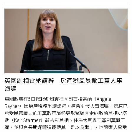
爭論。工黨（Labour）政府曾試圖削減全國福利支出50億
的高危害調查小組成員、負責調查重大犯罪案件的警探尼
英鎊，卻導致內部嚴重分歧。今年7月，政府僅以75票的些
爾‧瑟本（Niall Thubron）涉嫌在其被允許每週在家工作2
微差距勉強通過相關法案，並在最後一刻對黨內反對派作出
天的期間內，共38次使用鍵盤卡鍵技術，試圖欺騙上司，讓
讓步，才避免計畫全面流產。英國首相施凱爾（Sir Keir
其誤以為他在工作。根據杜倫郡警方提供的數據，瑟本的筆
Starmer）因接連在政策上退縮而受批評。從撤回取消退休
記型電腦記錄顯示，他在2024年12月3日曾於10：28至
人士冬季燃料補助的決策，到修改通用福利（Universal
11：56之間，反覆按壓「H」鍵約30次；而在另一次事件
Credit）及個人獨立支付（Personal Independence
中，他的電腦在90分鐘內記錄到「I」鍵被按壓超過16000
Payment, PIP）的改革方向，施凱爾領導威信遭削弱。在福
次。調查發現，他在總計85小時的登錄時間中，有45小時
利辯論的另一端，年輕人失業問題浮上檯面。財相里夫斯
使用這種手法，且經常有超過半天的時間不在自己的電腦
（
Rachel
Reeves）提出「青年保證（youth guarantee）」
前。杜倫郡警察局長瑞秋‧培根（
Rachel
Bacon）指出，
，承諾為18至21歲、連續18個月處於無業無學狀態且領取
瑟本的行為出於「懶惰」，其欺騙行為辜負了同事與公眾的
英國副相雷納請辭 房產稅風暴掀工黨人事
通用福利的年輕人提供有薪工作。不過，因焦慮或憂鬱領取
信任。她強調瑟本的行為不僅損害了NEROCU的聲譽，也對
海嘯
病假福利的青年被排除在計畫之外，引發保守黨
警隊的誠信造成負面影響。培根局長還指出，「如果還有警
（Conservatives）批評，認為這可能鼓勵部分人「鑽漏
務人員試圖濫用遠端工作制度，這起案件應該要成為他們的
英國政壇在5日掀起劇烈震盪。副首相雷納（Angela
洞」並長期依賴福利。根據智庫「財政研究所（Institute
一次嚴厲警告。」瑟本的直屬主管、警司史蒂芬‧吉利布蘭
Rayner）因房產稅務爭議請辭，連帶引發人事海嘯，讓原已
for Fiscal Studies, IFS）」的分析，目前英國約有近百萬名
德（Stephen Gillibrand）則在聽證會上表示，他對瑟本的
承受民意壓力的工黨政府局勢更形緊繃。雷納致函首相史塔
16至24歲年輕人處於「NEETs」狀態，既未就業、也未就
行為感到「失望與尷尬」。他表示：「NEROCU和我對瑟本
默（Keir Starmer）辭去副首相、住房大臣與工黨副黨魁三
學或接受培訓。研究員伊姆蘭‧塔希爾（Imran Tahir）警
寄予信任，讓他有機會在家工作，但他卻刻意使用欺騙的手
職，並坦言長期媒體追逐使其「難以為繼」，也讓家人承受