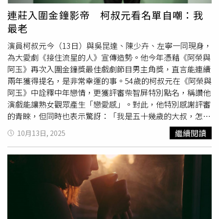
美元（約新台幣3240萬元）交保，此案也將在本周移交大
連莊入圍金鐘影帝 柯叔元看名單自嘲：我
陪審團審理。
最老
演員柯叔元今（13日）與吳昆達、陳少卉、左寧一同現身，
為大愛劇《接住流星的人》宣傳造勢。他今年憑藉《阿榮與
阿玉》再次入圍金鐘獎最佳戲劇節目男主角獎，直言能連續
兩年獲得提名，是非常幸運的事。54歲的柯叔元在《阿榮與
阿玉》中詮釋中年戀情，更獲評審柴智屏特別點名，稱讚他
演戲能讓熟女觀眾產生「戀愛感」。對此，他特別感謝評審
的青睞，但同時也表示驚訝：「我是五十幾歲的大叔，怎麼
還會有戀愛感。」談到對金鐘獎的心情，柯叔元坦言「期待
繼續閱讀
10月13日, 2025
又怕受傷害」，現在能參加金鐘獎就像是去「晃晃」，見見
新舊朋友。他說：「從我2017年入圍到現在，歷年來很多
老人家，今年我最老，我也只能佩服。」本屆影帝入圍者還
包括宋偉恩、范少勳、連炳發、楊祐寧。柯叔元與現任太太
Rachel
相差10歲，他笑稱兩人是在「笑鬧中談戀愛」。他
透露以前挑選對象有一大堆如身高、職業、胖瘦等條件，現
在只求「個性好就好」。不過，他表示這次走紅毯不會帶老