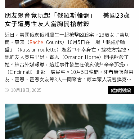
孩子們在網絡上更安全的承諾。」澳洲網路安全監管機構暗
示，這項禁令可能還會擴展到其他平台，如Twitch和
朋友聚會竟玩起「俄羅斯輪盤」 美國23歲
Roblox，但最終細節尚未確認，隨著該法規將於不到六週
女子遭男性友人當胸開槍射殺
後生效，如何執行和監管仍充滿不確定性。
近日，美國俄亥俄州殺生一起槍擊凶殺案。23歲女子蕾切
爾‧康茨（
Rachel
Counts）10月5日在一場「俄羅斯輪
盤」（Russian roulette）遊戲中不幸身亡，據檢方指控，
她的友人奧馬里昂‧霍恩（Omarion Horne）開槍射殺了
她。綜合外媒報導，這起事件發生在俄亥俄州辛辛那提市
（Cincinnati）北部一處民宅。10月5日晚間，死者康茨與男
友、霍恩、霍恩女友等3人一同聚會。原本眾人玩著撲克
牌，但霍恩在牌局進行中提議起玩俄羅斯輪盤遊戲，並從自
繼續閱讀
10月18日, 2025
己攜帶的左輪手槍中取出多餘子彈，留下一發子彈後將槍口
對準自己的頭部。「俄羅斯輪盤」是一種具有死亡可能的致
命機率遊戲，參與的玩家們必須在左輪手槍中裝入一顆子
彈，隨即旋轉彈倉，然後輪流將槍口對準自己頭部並扣動扳
機，以此搏取在生死之間徘徊的刺激感。這種行為不僅違
法，且極易導致致命後果。外媒指出，目前並不清楚霍恩是
否在拿槍指著自己時扣下扳機，但他下一步隨即拿槍對準了