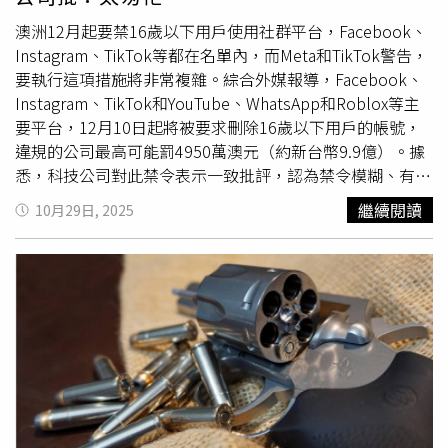
亮眼。南韓與台灣的工廠活動在12月終止了連續數月的下滑
趨勢，這2個經濟體皆是全球最大的半導體製造國之一，而
澳洲12月起要禁16歲以下用戶使用社群平台，Facebook、
半導體產業因人工智慧市場蓬勃發展而大幅受惠。除此之
Instagram、TikTok等都在名單內，而Meta和TikTok警告，
外，多數東南亞國家也維持強勁成長。這些結果緊接在中國
要執行這項措施將非常複雜。綜合外媒報導，Facebook、
於去年12月30日公布的PMI之後，該數據同樣顯示，全球第
Instagram、TikTok和YouTube、WhatsApp和Roblox等主
2大經濟體的工廠活動出現出乎意料的回溫，部分原因是節
要平台，12月10日起將被要求刪除16歲以下用戶的帳號，
前訂單激增。儘管現在仍難以判斷亞洲最大出口國是否正在
違規的公司最高可能罰4950萬澳元（約新台幣9.9億）。據
調整以因應美國關稅，但全球需求回升已為部分製造商，在
悉，科技公司對此禁令表示一致批評，認為禁令模糊、有問
邁入新的1年之際帶來樂觀情緒。凱投宏觀（Capital
題且匆忙。TikTok澳洲政策負責人喬伊斯（Ella Woods-
繼續閱讀
10月29日, 2025
Economics）亞洲經濟學家坦登（Shivaan Tandon）表示，
Joyce）在參議院聽證會上表示，雖然該平台打算遵守法
近月來多數國家的出口顯著成長，他們認為，短期內亞洲以
律，但專家擔心這可能會將年輕用戶推向那些監管較少的在
出口為導向的製造業前景仍然有利。他指出，多數亞洲經濟
線空間，這些地方的安全保護較弱。TikTok也警告說，這項
體可望持續受惠於美國需求自中國轉移的趨勢，以及全球對
「粗糙」的年齡禁令可能會帶來一系列未預料的後果。
人工智慧相關硬體的強勁需求。標普全球市場情報（S&P
Meta政策總監加利克（Mia Garlick）也指出，公司計劃在截
Global Market Intelligence）經濟學家巴蒂（Usamah
止日期前刪除數十萬個未成年帳號，她也承認，準確判定用
Bhatti）指出，製造商表示，新產品上市以及外部需求改善
戶年齡仍然是一個重大的技術挑戰，Meta仍在完善其合規
帶動了銷售回溫，同時，對前景的信心在12月也顯著提升，
和檢測系統。YouTube也在本月表示，澳洲雖出於好意，但
來到自2022年5月以來的最高水準。他補充，企業因此受到
執行上存在缺陷。YouTube的澳洲女發言人羅德（
Rachel
鼓舞，開始提高就業水準並增加採購活動。
Lord）坦言，「這項法律不僅極難執行，而且無法實現使