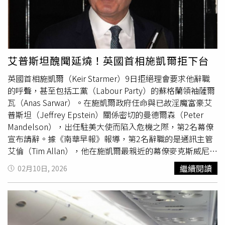
以評估。她也拒絕外界要求推出全面性民生成本補貼措施的
呼聲，並指出政府正考慮更具針對性的支援方案。報導補
充，能源價格衝擊可能推升英國通膨率回升，部分經濟學家
預測今年稍晚可能升至5%，對本已低速成長的經濟構成新
一輪打擊。若油氣價格持續上漲並需要大規模支援措施，這
艾普斯坦醜聞延燒！英國首相施凱爾拒下台
也可能使里夫斯修復公共財政的努力偏離軌道，甚至可能導
英國首相施凱爾（Keir Starmer）9日拒絕理會要求他辭職
致今年稍晚進一步加稅。上週，政府已推出1項5300萬英鎊
的呼聲，甚至包括工黨（Labour Party）的蘇格蘭領袖薩爾
的補助計畫，協助使用燃油取暖的家庭。然而，更廣泛補助
瓦（Anas Sarwar）。在施凱爾政府任命與已故淫魔富豪艾
措施產生的壓力，已加劇了債券市場投資人的不安。20日，
普斯坦（Jeffrey Epstein）關係密切的曼德爾森（Peter
英國10年期公債借貸成本自全球金融危機以來近20年首次
Mandelson），出任駐美大使而陷入危機之際，第2名幕僚
突破5%。在上週之前，大部分跌勢集中在短期公債，其走
宣布請辭。據《南華早報》報導，第2名辭職的是通訊主管
勢主要反映利率預期。然而，隨著局勢升溫，市場對英格蘭
艾倫（Tim Allan），他在施凱爾最親近的幕僚麥克斯威尼
銀行下一步行動的押注出現劇烈轉變，從原本預期降息迅速
（Morgan McSweeney）離任後宣布請辭。麥克斯威尼先前
轉向升息。上週，央行表示準備採取行動，以確保通膨維持
繼續閱讀
02月10日, 2026
則表示，他對建議任命曼德爾森出任英國駐美最高外交職位
在2%的目標軌道上。部分決策官員認為可能需要提高借貸
一事負責。在麥克斯威尼於8日離職後，施凱爾原希望重設
成本，但貝利表示，目前仍無法斷言利率必然上升。長期與
敘事框架，回到他至今未能有效聚焦的政策議程：解決生活
短期債券同步遭拋售，顯示投資人開始將英國財政對能源價
成本危機並提振英國經濟。反對黨保守黨（Conservative
格衝擊的脆弱性納入定價考量。倫敦盛寶銀行（Saxo Bank
Party）領袖巴德諾克（Kemi Badenoch）則指控施凱爾無
A/S）英國投資策略師威爾森（Neil Wilson）表示：「週末