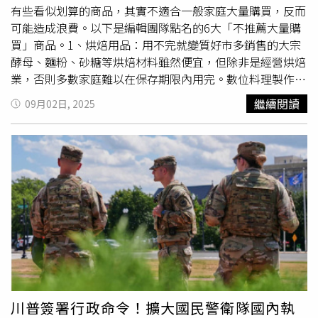
住宅區長大，16歲即為人母，從照護員到工會代表再入政
有些看似划算的商品，其實不適合一般家庭大量購買，反而
壇。她在辭職信中寫道，能自基層走進政府最高層「是我一
可能造成浪費。以下是編輯團隊點名的6大「不推薦大量購
生的榮耀」。雷納在購買霍夫公寓前，曾將位於大曼徹斯特
買」商品。1、烘焙用品：用不完就變質好市多銷售的大宗
（Greater Manchester）阿什頓安德萊恩（Ashton-under-
酵母、麵粉、砂糖等烘焙材料雖然便宜，但除非是經營烘焙
Lyne）的持分放入為兒子設立的信託。雖名義上已處分，但
業，否則多數家庭難以在保存期限內用完。數位料理製作人
因受益人未滿18歲，稅務上仍被視為具財務利益；她後來將
Camille Lowder表示，「這些東西會在你用完之前壞掉，結
繼續閱讀
09月02日, 2025
霍夫公寓登記為唯一住宅，所以產生稅率落差。人事調整不
果反而浪費。」2、鍋具組：用不到那麼多好市多的廚具組
止三大部會互換。財相里夫斯（
Rachel
Reeves）、能源大
合看似超值，但一次擁有3個平底鍋、2個炒鍋和1個大湯
臣米利班德（Ed Miliband）、衛生大臣史崔廷（Wes
鍋，對多數家庭來說過於冗贅。資深編輯Samantha
Streeting）、文化大臣南迪（Lisa Nandy）、國防大臣希利
MacAvoy指出，「除非你真的需要全套，否則這類組合買回
（John Healey）、教育大臣菲利普森（Bridget
家只是占空間。」3、食品綜合包：不愛的口味吃不完多數
Phillipson）均續任。而其中肯德爾（Liz Kendall）改任科
好市多綜合食品包都含有多種口味，但經常有1、2種是家庭
學與技術大臣，凱爾（Peter Kyle）轉任貿易大臣，雷諾茲
成員不愛吃的，結果堆積在儲藏室裡。Lowder建議，「與
（Jonathan Reynolds）出任黨鞭長；環境大臣里德
其買綜合包，不如去其他店挑選家人真的會吃的單一口
（Steve Reed）回到住房部，雷諾茲（Emma Reynolds）
味。」4、冷凍食品：冰箱放不下反成困擾以1箱72片的
補上環境部；瓊斯（Darren Jones）兼任蘭開斯特公爵領地
Eggo鬆餅為例，雖然價格實惠，但冷凍空間有限，可能根
大臣；下議院領袖改由坎貝爾（Alan Campbell）接手，蘇
本放不下。專家建議，購買前應先衡量冷凍庫容量，或與親
格蘭大臣則由亞歷山大（Douglas Alexander）出任。史塔
友分裝共享。5、堅果：容易變質好市多的堅果價格吸引
川普簽署行政命令！擴大國民警衛隊國內執
默在復函中表示「深感難過」，稱雷納多年來是「值得信任
人，但若無法冷藏保存，容易在室溫下變質。內容策略總監