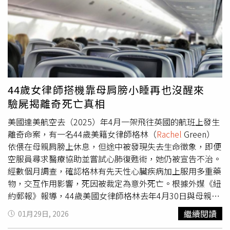
法有效領導政府。她向《天空新聞》（Sky News）表示：
的發展意味著我們正進入金融市場1個全新且極為危險的階
「他就像1個在風中飄動的塑膠袋。我們需要他掌握局面；
段。上週債券收益率的變動幅度顯著，已進一步加劇金融市
如果他做不到，那麼工黨內應該由其他人來做，或者應該舉
場壓力。市場正在為央行可能採取的應對措施進行定價。」
行選舉。」蘇格蘭工黨領袖薩爾瓦也在記者會上表示，他懷
著沉重心情，必須捍衛蘇格蘭，並呼籲英國首都倫敦
（London）更換領導人。「這種干擾必須結束，唐寧街的
領導層必須改變。」據悉，自2024年選舉以來工黨在當地
44歲女律師搭機靠母肩膀小睡再也沒醒來
的支持度持續下滑。隨著薩爾瓦發表聲明，他成為要求施凱
驗屍揭離奇死亡真相
爾辭職的最高層級同黨人士。施凱爾預計將於9日稍晚會見
工黨國會議員，試圖緩解黨內對任命處理方式的不滿，並壓
美國達美航空去（2025）年4月一架飛往英國的航班上發生
制要求他辭職的聲音。對此，唐寧街（Downing Street）發
離奇命案，有一名44歲美籍女律師格林（
Rachel
Green）
言人回應稱，施凱爾「獲得英國人民明確的5年授權以推動
依偎在母親肩膀上休息，但途中被發現失去生命徵象，即便
變革，而這正是他將要完成的事」。9日稍早，施凱爾也於
空服員尋求醫療協助並嘗試心肺復甦術，她仍被宣告不治。
唐寧街辦公室向員工發表談話，試圖提振士氣並呼籲團結。
經數個月調查，確認格林有先天性心臟疾病加上服用多重藥
施凱爾表示，「我們必須證明政治可以成為一股向善的力
物，交互作用影響，死因被裁定為意外死亡。根據外媒《紐
量」，他也稱讚麥克斯威尼是「1位朋友」，協助改造工
約郵報》報導，44歲美國女律師格林去年4月30日與母親一
黨，並在2024年全國大選中取得現代英國史上最大多數席
同搭乘達美航空，從美國明尼蘇達州要飛往英國倫敦，這趟
繼續閱讀
01月29日, 2026
次之一的勝利，「我相信它可以。我相信它確實如此。我們
航班預計時長約7個半小時。格林登機不久後，就靠著母親