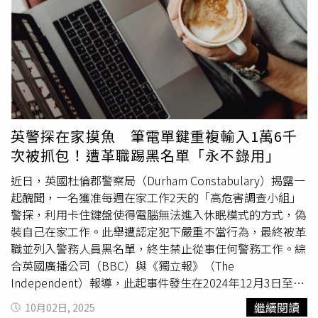
假率飆升之際。自新冠疫情以來，失業家庭中因疾病或殘疾
而無法工作的比例持續上升，截至2024年底已達39.2%，創
下2006年以來最高紀錄。根據英國國家統計局（Office for
National Statistics, ONS）數字，2024年全國無業家庭總數
攀升至3,085,497戶，較2023年的2,955,658戶顯著增加。
BBC發言人回應表示，這種缺勤情況大致反映全國趨勢，但
強調員工福祉始終是機構核心關切，並稱已推出各類支持方
案幫助員工。但公共部門與私人部門之間的差距仍顯而易
英警探在家摸魚 筆電單鍵重複輸入1萬6千
見。ONS統計顯示，2024年公共部門員工病假缺勤比例為
次被抓包！遭革職踢黑名單「永不錄用」
2.9%，遠高於私人部門的1.8%。外界認為，這部分原因在
於公共部門員工請病假時通常能獲得帶薪保障，而私人企業
近日，英國杜倫郡警察局（Durham Constabulary）揭露一
較少提供同等待遇。納稅人聯盟（TaxPayers' Alliance）執
起醜聞，一名獲准每週在家工作2天的「高危害調查小組」
行長奧康奈爾（John O'Connell）直言，納稅人對持續承擔
警探，利用卡住鍵盤使得電腦無法進入休眠模式的方式，偽
這種「失衡成本」已感到不耐。他批評這反映公共部門管理
裝自己在家工作。此舉遭認定犯下嚴重不當行為，最終被革
鬆散、缺乏問責，呼籲政府加強監督，確保公共資金不再被
職並列入警務人員黑名單，終生禁止從事任何警務工作。綜
過度消耗。與此同時，福利開支也在不斷增加。ONS數據顯
合英國廣播公司（BBC）與《獨立報》（The
示，自疫情以來，與疾病與殘疾相關的社會福利成本激增
Independent）報導，此起事件發生在2024年12月3日至
200億英鎊，並預估到2029-30年度將達1,000億英鎊，高於
2025年1月13日期間。隸屬於東北區域有組織犯罪單位
繼續閱讀
10月02日, 2025
2023-24年的650億英鎊。這股財政壓力引發英國政壇劇烈
（North East Regional Organised Crime Unit,NEROCU）