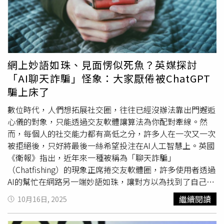
康茨的胸口並扣動扳機，槍枝隨即開火並且擊中她的胸部。
當辛辛那提市的消防部門接獲報案後，於晚間10時45分趕
抵現場時，康茨已經明顯失去生命跡象，當場宣告不治。霍
恩於次日早上被逮捕，並被控犯有重罪謀殺、嚴重傷害罪和
過失殺人罪。漢密爾頓縣檢察官辦公室向媒體指出，若罪名
網上妙語如珠、見面愣似死魚？英媒探討
成立，霍恩可能面臨終身監禁。據稱，霍恩在法庭上聆聽檢
「AI聊天詐騙」怪象：大家厭倦被ChatGPT
方描述事件經過時情緒崩潰，淚流滿面且身體顫抖，顯示出
騙上床了
極大的悲痛。漢密爾頓縣法官威廉·馬洛里（William
Mallory）則在法庭上感嘆：「將槍支當作玩具實在令人悲
數位時代，人們想拓展社交圈，往往已經沒辦法靠出門邂逅
傷，若這些指控屬實，這無疑是一場悲劇。」報導指出，霍
心儀的對象，只能透過交友軟體讓算法為你配對牽線。然
恩的保釋金被設定為100萬美元（約新台幣3065萬元）。他
而，每個人的社交能力都有高低之分，許多人在一次又一次
的辯護律師曾請求法官在設定保釋金時從輕處理，理由是霍
被拒絕後，只好將最後一絲希望投注在AI人工智慧上。英國
恩此前沒有任何犯罪或少年犯罪記錄。不過法官在考慮過案
《衛報》指出，近年來一種被稱為「聊天詐騙」
件的嚴重性後，仍決定維持高額保釋金。
（Chatfishing）的現象正席捲交友軟體圈，許多使用者透過
AI的幫忙在網路另一端妙語如珠，讓對方以為找到了自己夢
寐以求的靈魂伴侶，然而實際開始約會後，才發現彼此都不
繼續閱讀
10月16日, 2025
是對方印象中的那個人，這種爾虞我詐的不坦率交流，讓人
們追尋愛情的路變得更加詭譎而坎坷。《衛報》報導，36歲