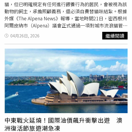
持到現場連線結束。KTLA隔天公開幕後畫面，只見鏡頭一
貓，但已明確規定有任何進行餵養行為的居民，會被視為該
關，她立刻拍打手臂、胸口和衣服，慌張表示自己感覺身上
動物的飼主，承擔照顧義務，還必須自費替貓咪結紮。根據
還有東西，急著確認蟑螂是否仍躲在衣物內，與數秒前若無
外媒《The Alpena News》報導，當地時間21日，密西根州
其事的專業表現形成強烈反差。KTLA主播梅根韓德森
阿爾皮納市（Alpena）議會正式通過一項對城市流浪貓管理
（Megan Henderson）大讚梅尼托夫敬業，直言若換成自
條例的修正案，雖然表決時引發激烈討論，最終以多數贊成
繼續閱讀
04月26日, 2026
己，絕對不可能繼續播報。氣象主播柯克霍金斯（Kirk
票通過。據悉，在投票前的公眾評論時段，現場氣氛一度混
Hawkins）也稱畫面令人害怕，笑說大家看完後恐怕都會做
亂，多位市民對修法表示強烈抗議。阿爾皮納市長強森
起「飛天蟑螂」的惡夢。晨間節目主持人潔西卡霍姆斯
（Cindy Johnson）為確保會議順利進行，於會議開頭便提
（Jessica Holmes）則直呼噁心，法蘭克巴克利（Frank
案將發言時間從5分鐘縮短至3分鐘，該提議獲得通過。強森
Buckley）還模仿記者的嚴肅口吻，開玩笑說：「有東西在
表示，由於申請發言人數眾多，此舉是為了讓更多人能有機
我身上爬，但我不打算理會牠。」現場連線結束後，梅尼托
會表達意見，而非剝奪發言權。修正案反對派人士指出，這
夫立刻拍打身體，確認蟑螂是否仍藏在衣物內。（圖／翻攝
項條例名為管理，實則增加了救助流浪動物的困難度。居民
自KTLA 5）梅尼托夫事後接受KTLA訪問時坦言，她從一開
麥克斯溫（Nancy McSwain）直言，最新修正的版本比原先
始就知道蟑螂正在身上爬，但也很清楚，如果低頭查看或立
更令人不安，她批評，該條例實際上禁止了居民在自家院子
刻伸手驅趕，自己恐怕就無法完成報導。因此，她只能不斷
設置貓窩，這對每年有數個月是嚴寒的阿爾皮納市而言極其
在心裡告訴自己，先撐過眼前這一刻，等連線結束後再把牠
殘忍。麥克斯溫認為，剝奪貓隻基本的庇護場所是不負責任
甩掉。她也認為這場插曲相當諷刺，因為當時報導的主題正
的行為，這將使這些生命在寒冬中面臨死亡威脅。此外，當
中東戰火延燒！國際油價飆升衝擊出遊 澳
是谷地的極端高溫，而蟑螂會受到溫暖環境和攝影燈光吸
地動保組織對議會的決策效率與透明度提出質疑，「密西根
洲復活節旅遊潮急凍
引，現場恰好形成適合牠們靠近的條件。影片在社群平台迅
東北部結紮協會」（NEMTNR）主席魏特（Rebecca Witt）