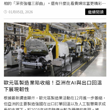
案件也讓航空安全與旅客健康管理再次受到關注，特別是長
相的「深夜強檔三部曲」。還有什麼比看貴婦炫富更精彩？
途飛行中藥物併發症與潛在病史所構成的致死風險。在聽證
全新第15季的《比佛利山貴婦的真實生活》（The Real
繼續閱讀
01月05日, 2026
會的最後悼念中，卡尼形容妹妹是一位無私且優秀的法律專
Housewives of Beverly Hills）被外媒譽為「最動盪的一
家，專精於保險領域且熱愛歷史；卡尼表示，格林在飛往倫
季」。核心成員Kyle Richards與Dorit Kemsley雙雙面臨豪
敦的航班上離世，讓世間失去了一位善良的天使。目前相關
門婚變，昔日恩愛的夫妻將在鏡頭前上演真實的離婚攻防
單位的調查已告一段落，家屬則希望透過此案例，呼籲醫療
戰，為了贍養費與名聲，昔日姐妹淘隨時可能翻臉不認人。
機構應更謹慎評估多重用藥的風險。◎勇敢求救並非弱者，
本季最大亮點莫過於好萊塢傳奇造型師
Rachel
Zoe正式加
您的痛苦有人願意傾聽，請撥打1995◎如果您覺得痛苦、
盟！這位曾一手打造安海瑟薇（Anne Hathaway）等影后經
似乎沒有出路，您並不孤單，請撥打1925
典紅毯造型的時尚女魔頭，將如何攪動名媛圈？當派對上的
香檳換成了火藥味，這場真人演出的「上流戰爭」絕對比影
集更辛辣。熱播全球的《海上私生活第 10 季：地中海篇》
（Below Deck Mediterranean），由「鐵血女船長」
Captain Sandy領軍，並找回人氣最高的Aesha Scott擔任首
席管家。看似夢幻的超級遊艇之旅，背後卻是失控的災難現
歐元區製造業陷收縮！亞洲在AI與出口回溫
場。本季首組賓客便豪擲高達3萬 歐元（約台幣 110 萬元）
下展現韌性
的天價小費，但這筆錢並不好賺！除了要應付奧客半夜指定
「四川雞」、甚至發生「主菜被船員吃掉」的荒謬事件，狹
根據最新調查顯示，歐元區製造業活動在12月進一步萎縮，
窄的船員艙內更爆發多角戀情。週三夜晚播出真實犯罪紀錄
但亞洲的主要製造強國在出口訂單回溫以及人工智慧需求成
片影集《非自然死亡》第 6 季 (Accident, Suicide, Or
長的支撐下，於2025年結束時繳出較為穩健的表現。據