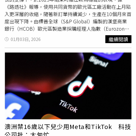
Murder S6)，每集聚焦一起疑點重重的死亡案件。透過警方
《路透社》報導，使用共同貨幣的歐元區工廠活動在上月陷
第一手調查資料、關鍵法醫證據與人物訪談，重新檢視究竟
入更深層的收縮，隨著新訂單持續減少，生產在10個月來首
是意外、自殺還是預謀謀殺？在深夜 22:30，帶領觀眾穿透
度出現下降。由標普全球（S&P Global）編製的漢堡商業
謊言，尋找被掩蓋的真相。《海上私生活第10季：地中海
銀行（HCOB）歐元區製造業採購經理人指數（Eurozone
篇》船長Sandy Yawn。（圖／杰德影音）
Manufacturing Purchasing Managers' Index，PMI）在12月
繼續閱讀
01月03日, 2026
從11月的49.6下滑至48.8，創下9個月新低，且連續第2個月
低於區分擴張與收縮的50榮枯線。調查結果顯示，這個由
20個國家組成的歐元區，製造業活動呈現全面性下滑。歐元
區最大經濟體德國在受監測的8個國家中表現最為疲弱，其
PMI降至10個月低點。義大利與西班牙也再度滑入收縮區
間。HCOB首席經濟學家德拉魯比亞（Cyrus de la Rubia）
表示，來自歐元區的製成品需求正在再次放緩，企業似乎既
無法、也不願為來年累積動能，反而採取審慎保守的態度，
而這種態度對經濟而言無異於毒藥。法國成為少數亮點，其
製造業PMI躍升至42個月新高。在歐盟之外的英國，製造業
活動於12月以15個月來最快速度成長，主要受惠於需求復
甦，而英國財政大臣里夫斯（
Rachel
Reeves）的預算案為
澳洲禁16歲以下兒少用Meta和TikTok 科技
市場帶來一定程度的紓解。與此同時，亞洲的經濟表現相對
公司批：太匆忙