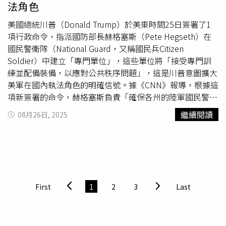
法角色
的同事與真正的朋友」。然而政治現實並不寬容。改革英國
Rachel
Crocetti提醒，「堅果容易氧化變味，不建議大量囤
（Reform UK）黨魁法拉吉（Nigel Farage）在伯明罕
貨，除非家裡有冷凍庫空間。」6、香料：保存期限不如想
美國總統川普（Donald Trump）於美東時間25日簽署了1
（Birmingham）年會上痛批工黨政府「陷入深刻危機」，
像中長香料看似可久放，但實際上風味會隨時間遞減。
項行政命令，指派國防部長赫格塞斯（Pete Hegseth）在
現場獲起立鼓掌。工黨內部也已為副黨魁之位摩拳擦掌，傳
MacAvoy分享，「我家的Kirkland肉桂粉放了好幾年，後來
國民警衛隊（National Guard，又稱國民兵Citizen
統支持者對政府方向與稅務政策的焦慮，勢必在黨務與國政
整罐聞起來像灰塵。買太大罐的香料根本用不完。」最後，
Soldier）中建立「專門單位」，這些單位將「接受專門訓
兩線反映。雷納的身影，對工黨是一種象徵：濃重北英格蘭
編輯團隊提醒，好市多確實提供許多高CP值商品，但大量
練並配備裝備，以應對公共秩序問題」，這是川普意圖擴大
口音、直率不矯飾，曾在倫敦同志遊行中起舞，也曾被拍到
購買前仍應根據自身需求審慎評估，避免「省小錢、花大
美軍在國內執法角色的明確信號。據《CNN》報導，根據這
在布萊頓（Brighton）海灘抽電子菸。如今，她因4萬英鎊
錢」。
項新簽署的命令，赫格塞斯負責「確保各州的陸軍國民警衛
稅差黯然離場，留下的是一次人事洗牌與一個難熬的秋季。
隊和空軍國民警衛隊得到資源、訓練、組織，並可隨時協助
繼續閱讀
08月26日, 2025
唐寧街既要端出財政路線，又得應付外部民粹攻勢與內部接
聯邦、州及地方執法機關平息民事騷亂，並在法律允許的情
班角力，雷納缺席後的工黨版圖，正等待下一個能與基層對
況下維護公共安全與秩序。」過往國民警衛隊的主要任務之
話的重量級聲音。
一，便是接受訓練並隨時準備協助執法部門維護公共安全，
但通常是應州長的要求。該命令還指示赫格塞斯「指定各州
受過訓練的國民警衛隊成員的適當人數，以便能夠迅速動員
執行此類任務」，並建立一支常備「快速反應部隊」，該部
First
1
2
3
Last
隊將「可立即在全國範圍內部署。」然而，這項命令在實際
運作上仍存在疑問。因為國民警衛隊已擁有反應部隊，旨在
快速應對各州、領地及哥倫比亞特區需要執法或安全支援的