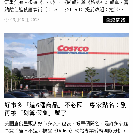
告，政策能否真正解決青年失業問題，取決於能否創造可持
段讓我和團隊蒙羞。」杜倫警方專業標準部門負責人伊凡
沉重負擔。根據《CNN》、《衛報》與《路透社》報導，雷
續的職位，而非僅提供短期機會。
娜‧達森（Yvonne Dutson）警司補充，瑟本的行為屬於
納離任迫使唐寧街（Downing Street）提前改組：拉米
「蓄意不誠實」，其目的是誤導上司，讓人以為他在積極完
（David Lammy）卸下外交大臣，轉任副首相並接掌司法
繼續閱讀
09月06日, 2025
成工作。根據資料，瑟本曾是一名頗具潛力的足球員，代表
部；庫珀（Yvette Cooper）由內政部轉任外交大臣；馬哈
英格蘭警察隊參賽，並於2016年加入杜倫郡警局，最初擔
茂德（Shabana Mahmood）接下內政大臣。如此人事調
任社區支援警員，2024年晉升為警探，並獲選進入
動，被外界視為是史塔默止血、重奪議題主導權的關鍵一
NEROCU。然而僅僅一個月後，他的欺騙行為便被電腦監控
步。整起事件的爭議核心，源於一筆海濱公寓交易。雷納在
軟體發現，引發調查。雖然瑟本已經在2025年5月自行請
英格蘭南部霍夫（Hove）以約80萬英鎊購入物件時，僅繳
辭，但聽證會裁定，若他未主動離職，也將因為嚴重的不當
納3萬英鎊印花稅，並未依規支付作為第二住宅應繳的7萬英
行為被開除。此外，他也被列入英國警務學院（College of
鎊。雷納解釋當時依循法律建議認為不必繳交較高稅率，事
Policing）的黑名單中，終身不得再從事警務相關工作。
後再求證才知有誤，承諾補繳差額。獨立部長標準顧問馬格
努斯（Laurie Magnus）審視後認定，她確實違反部長守
則，但同時肯定其誠信與公共服務。雷納在辭職信中除道歉
外，也承認「本應再尋求更專業的稅務意見」。此案格外敏
感，因雷納過去在野時曾多次抨擊政敵涉稅務問題，與其強
好市多「這6種商品」不必囤 專家點名：別
硬形象形成矛盾。觀察人士指出，英國正面臨住房與稅制挑
再被「划算假象」騙了
戰，工黨內部又在討論加稅，住房大臣卻爆出少繳印花稅，
政治壓力驟增。報導中提到，雷納出身曼徹斯特
美國倉儲量販店好市多以大包裝、低單價聞名，是許多家庭
（Manchester）都會區，在史托克波特（Stockport）公共
囤貨首選。不過，根據《Delish》網站專業編輯團隊分析，