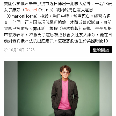
姿態回應：「這不是結束，而是進化。」從王室的爭議陰影
被正式列為「安全威脅」，因此難以以現有法律起訴。保守
美國俄亥俄州辛辛那提市近日傳出一起駭人意外，一名23歲
走出，如今的梅根正試圖用自己的方式重建品牌與身份。
黨黨魁巴德諾克（Kemi Badenoch）立即反駁，提出多份部
女子康茲（
Rachel
Counts）被同齡男性友人霍恩
「我們當時是在築巢與療傷。我甚至不知道自己是否有足夠
長發言與政府文件，證明保守黨早已把中國視為威脅。保守
（OmarionHorne）槍殺，胸口中彈，當場死亡。經警方調
的心力去思考『宏觀的夢想』。那時沒有計畫。」她回顧離
黨批評政府拒絕向CPS提供定罪所需的關鍵文件，暗示首相
查，他們一行人因為玩俄羅斯輪盤，才釀成這起憾事，目前
開王室初期的心境，「我們只是想『先撐過這幾年』，在新
的國安顧問鮑威爾（Jonathan Powell）為避免影響對中關
霍恩已被依殺人罪起訴。根據《紐約郵報》報導，辛辛那提
的環境中建立社群，這對我們來說一直都非常重要。」
係而介入此案。政府回應稱，鮑威爾未參與任何與證據提供
市警方表示，23歲男子霍恩被控殺害女性友人康茲，他在日
有關的決策，並強調副國安顧問柯林斯（Matthew
前到俄亥俄州法院出庭應訊。這起悲劇發生於美國時間10月
Collins）全程以公務員身分作證，內容未經修改。安全事務
5日晚間，霍恩、康茲與雙方伴侶共4人在家中打牌，期間霍
繼續閱讀
10月14日, 2025
部長賈維斯（Dan Jarvis）在國會表示，柯林斯被授權「自
恩突然拿出一把左輪手槍，提議玩俄羅斯輪盤；該遊戲是在
由作證、不受干預」，其證詞「並無重大變化」。巴德諾克
手槍裝入1顆子彈，旋轉彈巢後，輪流對著其他人扣下板
則認為，政府讓審判流產是為了「向中國拍馬屁」。她批評
機。當霍恩拿著槍，將槍口對準自己頭部，但疑似沒有扣下
首相對中國態度過於軟弱，損害國家安全。工黨政府自去年
扳機，隨後他突然把槍口朝向康茲的胸口，下一秒扣下扳機
大選後便尋求與中國加強經貿往來，以推動經濟成長。過去
後子彈瞬間彈出，康茲胸口直接中彈，嚇壞現場眾人。他們
一年間，外相拉米（David Lammy）、財相里夫斯（
Rachel
立即報警和通知救護車，但醫護人員趕抵時，康茲已經倒臥
Reeves）與鮑威爾皆曾訪華。政府則回應，所有對中政策
血泊中，經搶救仍無法挽回她的生命，當場被宣告死亡。警
皆以英國（UK）國家利益為核心。在輿論壓力下，保守黨
方抵達後，將害死康茲的霍恩逮捕，他也被以殺人罪起訴。
與自由民主黨（Liberal Democrats）共同要求政府公開所
近日俄亥俄州法院審理時，法官馬洛里（William Mallory）
有與案件相關的證據，以釐清是否有政治干預。
在庭上痛心表示，「令人遺憾的是，既然有人把槍枝當玩具
使用，還造成一場悲劇」；法院最終裁定，霍恩須以100萬