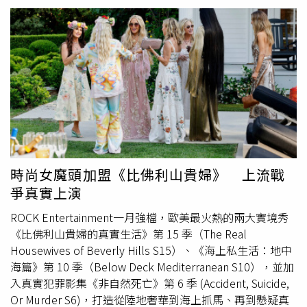
將從此繼續前進。我們將帶著信心，繼續改變這個國家。」
的肩膀睡著，但途中她都沒有醒過來，直到空服員發現格林
隨後，他收到了內閣高層部長與部分潛在領導接班人的公開
昏過去，才發現大事不妙。當時格林在機上有接受專業急救
支持，包括副手拉米（David Lammy）、財政大臣里夫斯
與心肺復甦術，但最終仍無力回天，不幸在座位身亡。據法
（
Rachel
Reeves）與外交大臣庫珀（Yvette Cooper）等
庭揭露的驗屍報告，格林的體內含有多種處方藥物成分，包
人。被視為潛在領導人選的前副手雷納（Angela Rayner）
括抗憂鬱藥、褪黑激素、大麻素以及低濃度的酒精；加上格
也表達「全力支持」施凱爾。她在社群媒體上表示：「我敦
林心臟有一條冠狀動脈出現「心肌隧道化」現象，意味著她
促所有同僚團結一致，記住我們的價值觀，並作為1個團隊
的血管部分路徑位於心肌下方，非心臟表面，屬於先天性心
將其付諸實踐。首相在帶領我們達成這一目標上，擁有我完
臟異常。病理學家貝茲（Alan Bates）指出，格林的死因極
全的支持。」報導指出，政府借貸成本上升，反映投資人擔
可能是藥物與先天性心臟疾病共同作用所致。格林的家屬對
憂若由更偏左、願意增加借貸與支出的工黨領袖接任，財政
此結果表示悲痛並提出強烈質疑，其胞姊卡尼（Roxanne
政策可能轉向。隨著潛在接班人公開表態支持施凱爾，公債
Carney）在庭上質疑，妹妹先前曾接受心臟檢查且結果異
時尚女魔頭加盟《比佛利山貴婦》 上流戰
殖利率升勢以及英鎊兌歐元匯價的波動隨後趨於緩和。據
常，卻從未被轉診至心臟專科醫師；她不懂為何醫師在已知
爭真實上演
悉，圍繞曼德爾森的這項新醜聞源於美國司法部（US
患者有潛在心臟問題的情況下，仍開立如此複雜的處方藥物
Justice Department）上月公布的艾普斯坦檔案，其中包含
組合。卡尼心碎地表示，家屬完全無法理解醫療體系為何允
ROCK Entertainment一月強檔，歐美最火熱的兩大實境秀
電子郵件，顯示曼德爾森在金融危機期間，向艾普斯坦洩露
許這種危險的用藥方案存在，最終導致了這場無法挽回的悲
《比佛利山貴婦的真實生活》第 15 季（The Real
有關英國可能出售資產與稅制變更的討論內容。曼德爾森後
劇。資深驗屍官布朗（Lydia Brown）在法庭上感嘆，格林
Housewives of Beverly Hills S15）、《海上私生活：地中
續未就洩密指控公開評論，也未回應媒體置評請求，目前正
原本計畫在母親的陪伴下前往英國進行長期研究與創作，卻
海篇》第 10 季（Below Deck Mediterranean S10），並加
因涉嫌公職行為不當而接受警方調查。
在抵達目的地前客死異鄉。布朗強調，這原本是一場令人期
入真實犯罪影集《非自然死亡》第 6 季 (Accident, Suicide,
待的文學之旅，遺憾的是格林永遠無法完成她的著作。這起
Or Murder S6)，打造從陸地奢華到海上抓馬、再到懸疑真