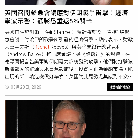
Hollinshead）曾提議推遲投票以獲取更多資訊，但最終市
短缺與物資不足的困境。專家分析，地緣政治緊張已對全球
議會仍決定付諸表決。最終僅霍林斯海德一人投下反對票，
經濟產生連鎖效應，從能源市場波動到民生消費改變，影響
英國召開緊急會議應對伊朗戰爭衝擊！經濟
法案順利通過。議會最後補充，若未來有更詳盡的事實或創
層面廣泛。此次油價上漲不僅衝擊旅遊產業，也反映國際局
學家示警：通膨恐重返5%關卡
新的管理建議，市府不排除針對條例內容再次進行修訂與優
勢對日常生活的深遠影響。
化，以期能更妥善解決當地的流浪貓問題。
英國首相施凱爾（Keir Starmer）預計將於23日主持1場緊
急會議，討論伊朗戰爭所引發的經濟衝擊。政府表示，財政
大臣里夫斯（
Rachel
Reeves）與英格蘭銀行總裁貝利
（Andrew Bailey）將出席會議。據《路透社》的報導，在
德黑蘭揚言若美軍對伊朗電力系統發動攻擊，他們將打擊波
斯灣鄰國的能源與水資源設施後，投資人正為金融市場可能
出現的新一輪危機做好準備。英國對此局勢尤其感到不安。
該國高度依賴進口天然氣、通膨持續加劇，加上公共財政壓
繼續閱讀
03月23日, 2026
力沉重，使其政府債券的跌勢遠較其他國家更加劇烈。英國
財政部在23日召開所謂「COBRA」緊急會議前表示，預計
討論議題包括這場危機對家庭與企業的經濟影響、能源安
全，以及產業與供應鏈的韌性，同時也會探討國際社會的應
對措施。內政大臣庫珀（Yvette Cooper）與能源大臣米利
班德（Ed Miliband）也將與施凱爾、里夫斯與貝利一同出
席。里夫斯表示，這場戰爭對英國經濟的具體影響目前仍難