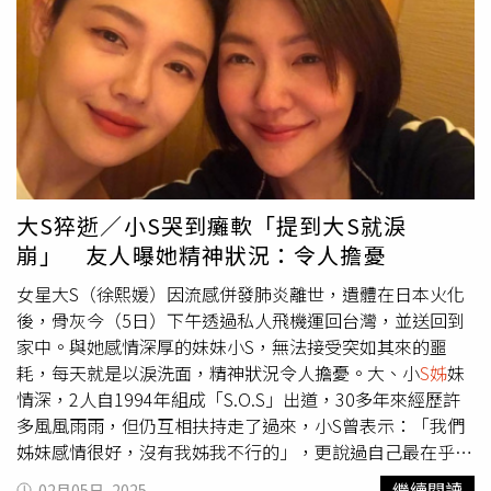
上完全沒有一絲表情。（圖／林士傑攝）日前蔡康永在得知
好友大S死訊後，曾在IG寫下，「我要想像你，仍然安好的
生活著。是，我要保持這樣想像，直到沒辦法再這樣想的時
候。」然而失去摯友，讓他情緒到現在仍無法平復。
大S猝逝／小S哭到癱軟「提到大S就淚
崩」 友人曝她精神狀況：令人擔憂
女星大S（徐熙媛）因流感併發肺炎離世，遺體在日本火化
後，骨灰今（5日）下午透過私人飛機運回台灣，並送回到
家中。與她感情深厚的妹妹小S，無法接受突如其來的噩
耗，每天就是以淚洗面，精神狀況令人擔憂。大、小
S姊
妹
情深，2人自1994年組成「S.O.S」出道，30多年來經歷許
多風風雨雨，但仍互相扶持走了過來，小S曾表示：「我們
姊妹感情很好，沒有我姊我不行的」，更說過自己最在乎和
愛的人就是大S，「我懷疑我們2個前世是情人或是夫妻，不
繼續閱讀
02月05日, 2025