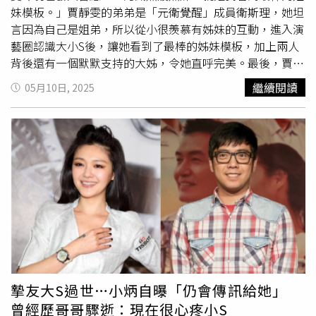
「等過完跨年吧，因為之前跨年是在大S家過，這是第一個
妹模板。」賈靜雯的弟弟是「元衛覺醒」成員衛斯理，她坦
沒有我姊的年，還不知道要怎麼過」。
言因為自己是姐弟，所以從小很羨慕有姊妹的互動，進入演
藝圈認識大小S後，讓她看到了最棒的姊妹模板，加上兩人
背後還有一個默默支持的大姊，令她直呼完美。最後，賈靜
雯向大S喊話，「熙媛～想念妳用燦爛的笑容給我的鼓
繼續閱讀
05月10日, 2025
勵。」同時也祝福S媽母親節快樂，「我們都是好棒好棒的
媽咪…願逝者安息，生者健康幸福～人生的無常…真的不容
易。」 在 Instagram 查看這則貼文 從 Instagram 分享的貼
文 郁方也發文表示，憶起當時大小S剛出道時，演藝圈掀起
一陣轟動，她也看到姊妹倆之所以成功的原因，「是因為有
濃濃的母愛和支持，我真是太羨慕了！ 」郁方指出，那個
年代S媽一個女人帶著3個小孩離開婆家生活相當不易，還將
3個小孩教育得很好，3姊妹長大後事業順利，郁方直呼「母
愛功不可沒。」郁方心疼S媽受到白髮人送黑髮人的打擊，
她向S媽喊話：「我們都在，台灣演藝圈永遠有大S的存在，
S媽一定要好好的保重自己。」曾在《流星花園》飾演大S媽
媽的王月，轉發郁方的文表示，之前碰到S媽總是笑臉迎人
摯友大S過世…小炳自曝「仍會傳訊給她」
常說自己壯得像條牛，是為了讓女兒們安心，不要擔心她。
曾經歷哥哥驟逝：現在很心疼小S