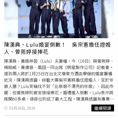
會。（圖／客家電視台提供）談及好友離世後的心情，彭小
刀坦言至今仍感到複雜且沉重。他感嘆：「我們一起成長，
從高中青澀歲月到為人父母，都在演藝圈並肩作戰，經歷了
太多相似的風景。」對於揭幕儀式當天，言承旭因過度悲慟
需由周渝民攙扶一事，彭小刀表示當時自己也深陷在悲傷情
緒中，加上位置不同，並未察覺身旁友人的互動。他也提
到，多年來與大小
S姊
妹始終保持聯繫，同學聚會也鮮少缺
陳漢典、Lulu婚宴倒數！ 吳宗憲擔任證婚
席。在彭小刀眼中，兩姊妹的情感極其深厚且獨特，「那種
人、曾莞婷接捧花
互相扶持、彼此深愛的連結，外人是很難真正體會的」。金
荷娜第一次參與台灣實境節目。（圖／客家電視台提供）
陳漢典、黃路梓茵（Lulu）夫妻檔，今（16日）與曾莞婷、
楊銘威、黃偉晉、風田一同出席《明星製作公司》記者會。
提到兩人將於1月25日在台北文華東方酒店舉辦的婚宴籌備
近況，陳漢典透露，綜藝大哥吳宗憲將擔任證婚人，至於伴
娘人選？Lulu笑稱找不到「比新娘不漂亮的伴娘」，因此作
罷：但曾莞婷則被安排接捧花。婚禮進入倒數，Lulu表示將
席開60多桌，排座位則成了最大工程。陳漢典透露有專業團
隊在負責，Lulu則直接戳破所謂「專業團隊」就是夫妻兩人
繼續閱讀
01月16日, 2026
加上經紀人與Lulu的爸媽，大家靠貼紙反覆排了又撕，只為
讓每位賓客都能坐在「聊得來的人」旁邊。Lulu也貼心表