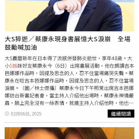
大S猝逝／蔡康永現身書展憶大S淚崩 全場
鼓勵喊加油
大S農曆新年在日本得了流感併發肺炎逝世，享年48歲。大
小
S姊
妹好友蔡康永今（6日）出席書展活動，他在朗讀吉本
芭娜娜作品時，因提及思念的人，忍不住當場痛哭失聲。蔡
康永在唸吉本芭娜娜作品時，因提及思念的人，忍不住當場
淚崩。（圖／林士傑攝）蔡康永今日下午照常出席吉本芭娜
娜訪台新書記者會，當主持人介紹他出場時，蔡康永神情嚴
肅，臉上完全沒有一絲表情，就連主持人介紹他時，他也只
有微微點頭，沒有多說話。然而當蔡康永開始朗讀吉本芭娜
繼續閱讀
02月06日, 2025
娜的新書文章時，講了幾句之後他先是紅了眼眶，接著哽咽
根本說不出話來，最後忍不住痛哭，而現場觀眾給予蔡康永
掌聲安慰，主持人更請他加油。蔡康永出場時神情嚴肅，臉