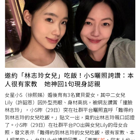
吐血。現場控員回報群組討論後，只對黃女施以急救，未送
牛皮上題詩，現場朗讀。（圖／Offermann提供）吳翔震在
醫，致被害人終因大量出血及低血溶性休克而死亡。林男遭
剪綵活動中，以充滿磁性的嗓音朗讀自己創作的詩詞，獲得
拘禁、毆打，身體多處出血、瘀傷，又因在浴室跌倒導致小
如雷掌聲，吳翔震表示，自從6年前，在華文朗讀節中擔任
腿受傷，兩側小腿皮膚壞死且發炎細胞浸潤，致不良於行且
壓軸朗讀嘉賓至今，再一次在公開場合朗讀，心情還是很緊
大小便失禁。嗣於111年10月22日林男右腳腫脹，且流膿、
張。剛從歐洲旅遊回台，吳翔震表示：「這次主要是去跟當
發黑，同年10月25日表示胸悶、呼吸困難，迄於同年10月
地藝術家交流，發現當地的人文精神豐富，美好的藝術都是
28日因身體不適，敲打牆壁、捶打地板，不斷喊叫「快受不
隨手可得的，即使門把上的一個扣環，路燈的裝飾，都充滿
了」。現場控員回報群組後，接續於3小時內餵食林男共3顆
了藝術感。」吳翔震也去英國看皇宮，親臨感受歷史，讓他
FM2，讓其昏睡，未送醫。林男因患有高血壓、心臟疾病、
非常感動。吳翔震到義大利旅行也忍不住讚歎：「我在威尼
慢性腎炎、身體多處受傷、腿部傷勢惡化、遭餵食FM2及壓
斯的聖馬可廣場停留許久，每個視角都像一幅畫。」
邀約「林志玲女兒」吃飯！小S曬照誇讚：本
力刺激等原因交乘下，發生胃內壓力性出血、橫紋肌溶解及
人很有家教 她神回1句現身認親
冠狀動脈嚴重粥狀硬化併有血栓形成，導致心肌梗塞而心因
性休克死亡。陳樺韋等人為掩飾上開犯行，將3人屍體分別
女星小S（徐熙娣）婚後育有3名寶貝愛女，其中二女兒
丟棄在南投縣水里鄉山區邊坡下、桃園市龜山區山坡。最高
Lily（許韶恩）因外型亮眼、身材高挑，被網友讚賞「撞臉
院認為，關於涂世泓、謝承佑、呂政儀就私行拘禁致人於
林志玲」，小S昨（29日）突在社群平台曬照直呼「難得約
死，陳樺韋、蔡博臣、涂世泓、鄭育賢、謝承佑、吳秉恩就
到林志玲的女兒吃飯。」貼文一出，竟釣出林志玲親口認證
加重強盜，鄭育賢就非法使人施用第三級毒品，陳樺韋就遺
了。小S昨（29日）在社群平台PO出與女兒Lily的母女合
棄屍體罪刑上訴部分，其等上訴意旨，均係就原審採證、認
照，發文表示「難得約到林志玲的女兒吃飯，很有家教、本
事之職權行使、原判決已說明及於判決無影響之事項，以自
人超美的。」女兒Lily也禮貌回覆，「謝謝
S姊
，您本人也好