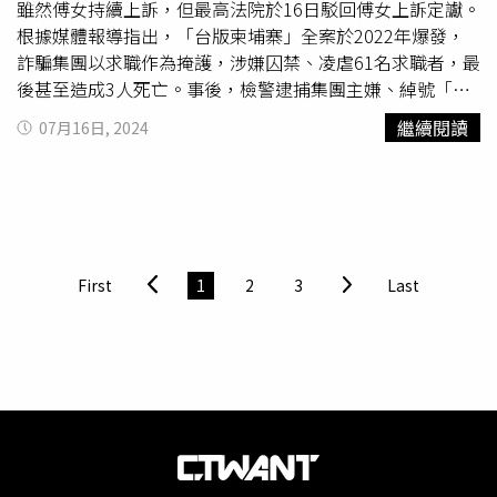
雖然傅女持續上訴，但最高法院於16日駁回傅女上訴定讞。
根據媒體報導指出，「台版柬埔寨」全案於2022年爆發，
詐騙集團以求職作為掩護，涉嫌囚禁、凌虐61名求職者，最
後甚至造成3人死亡。事後，檢警逮捕集團主嫌、綽號「藍
道」的杜承哲，擔任驗車手、綽號「
S姊
」的傅榆藺，綽號
繼續閱讀
07月16日, 2024
茶董的男子陳樺韋等29人。後續傅女與陳男在一審階段均遭
重判無期徒刑，案經2人上訴後，目前已於5月時完成二審的
言詞辯論，將於近日宣判二審結果。而以杜男在內的其餘4
人，目前士林地院一審認定有266人遭騙、詐騙金額高達4
億元，因此一審四人均判無期徒刑。但根據媒體報導指出，
傅榆藺除了涉及台版柬埔寨詐騙案外，同時也涉及其他詐騙
First
1
2
3
Last
案件。傅女曾於2022年5月以「今晚打老虎」、「美女媽
祖」、「S姐」等名義餐與其他詐騙案，詐騙集團成員以宜
蘭6家民宿作為據點，詐騙63人，誆稱要在民宿中留宿才能
獲取報酬，以此方式來拐騙受害人提供金融帳戶資料。後續
一審法院判決傅女7年6個月有期徒刑，雖然傅女後續持續提
出上訴，但二審高院不予採信駁回上訴。傅女後續又再提出
上訴，最高法院則於16日駁回上訴，維持一審7年6個月的
判決。