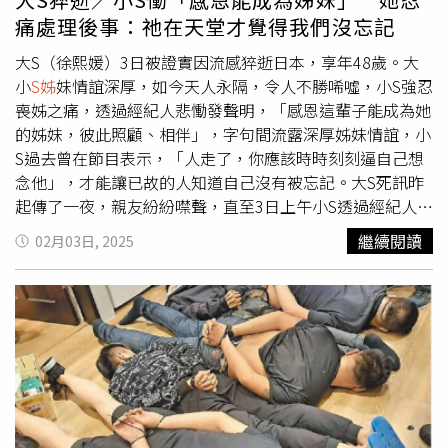
大S和小
S姊
妹情深。（圖／報系資料照）而大S被問及從何
痛處理後事：祂在天堂才覺得我們沒忘記
時把每天當作最後一天來過，她也大方回應，「我生完孩子
之後，有幾次差一點回不來，尤其生第二胎之後，就是鬼門
大S（徐熙媛）3日被證實因流感猝逝日本，享年48歲。大
關前走了一回，所以我就開始有這個習慣」。因此在大S驟
小
S姊
妹情誼深厚，如今天人永隔，令人不勝唏噓，小S強忍
逝後，她過去許多節目片段都被挖出討論，令不少大陸網友
喪姊之痛，透過經紀人悲慟發聲明，「感恩這輩子能成為她
很不捨，留言悼念，「一路好走」、「那麽熱烈綻放的一個
的姊妹，彼此照顧、相伴」，字句間流露深厚姊妹情誼，小
人，突然離開了，願安息」、「美麗勇敢的大S，願妳來生
S過去曾在節目表示，「人走了，你應該時時刻刻逼自己想
幸福，所遇皆良人」。小S經紀人代小S向媒體發聲明，「謝
念他」，才能讓已故的人知道自己沒有被忘記。大S死訊昨
謝大家的關心！新年期間，我們全家來日本旅遊，我最親愛
起傳了一夜，親友紛紛噤聲，直至3日上午小S透過經紀人代
善良的姊姊熙媛，因得了流感併發肺炎，不幸地離開了我
為發聲明證實噩耗，「謝謝大家的關心！新年期間，我們全
繼續閱讀
02月03日, 2025
們。感恩這輩子能成為她的姊妹，彼此照顧、相伴，我會永
家來日本旅遊，我最親愛善良的姊姊熙媛，因得了流感併發
遠感激她、懷念她！珊～一路好走！永遠愛你 together
肺炎，不幸地離開了我們。感恩這輩子能成為她的姊妹，彼
remember forever！」
此照顧、相伴，我會永遠感激她、懷念她！珊～一路好走！
永遠愛你 together remember forever」！這對姊妹過去也
多次分享生死觀，提到已故的人，小S曾表示，「人走了，
你不能刻意為怕自己難過，然後就故意避開，你應該時時刻
刻逼自己想念祂，這樣祂在天堂，才會覺得我們沒忘記
祂」。大S在2018年接受《ELLE》雜誌專訪時，也曾分享
生產第二胎時的生死關頭，由於身體狀況特殊，醫生不敢貿