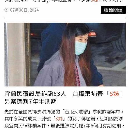
己之說詞或持不同之評價，為事實上之爭辯，俱非適法上訴
美、臉好小、還這麼大方的請我吃飯～。」母女倆反串的逗
繼續閱讀
07月30日, 2024
第三審之理由。關於蔡博臣私行拘禁致人於死、謝承佑非法
趣互動笑翻眾人。貼文曝光後，網友紛紛幽默直呼，「林志
使人施用第三級毒品、吳郁群加重詐欺及張家豪加重強盜部
玲的女兒也太美了！」、「真的跟林志玲一樣漂亮耶~」、
分，檢察官及其等於原審明示僅就第一審判決之刑上訴，除
「林志玲真的很會生！」、「這麼難約也給妳約到，辛苦
關於刑之部分外，第一審判決之其餘部分，並不在原審之審
啦」、「恭喜S姐找到那麼美的星二代合照」、「真的是未
判範圍。其等就論罪事項再為爭執，顯非上訴第三審之適法
來女神林志玲的接班人Lily，漂亮氣質出眾」沒想到該篇PO
理由。最高院審酌，原審及第一審之量刑及定應執行刑，並
文也釣出林志玲現身留言，並以「親媽」的語氣配合演出，
無檢察官及傅榆藺、陳樺韋、蔡博臣、鄭育賢、謝承佑、呂
「Lily真的好漂亮喔，喜歡喜歡，乾媽小S本人更是漂亮，女
政儀、鄭建宏、吳郁群、郭宏明、鄭文誠、張家豪、劉宏
兒如此乖巧，長得又如仙女下凡真的很幸福。」
翊、邱柏倫、李佳文、吳政龍、周長鴻、陳義方等人上訴意
旨所指量刑、定刑不當，或未依法酌減其刑之情形。此部分
上訴意旨，核係就原審得為裁量之職權行使、原判決已斟酌
說明及於量刑結果無影響之事項，依憑己意而為指摘，均非
宜蘭民宿設局詐騙63人 台版柬埔寨「
S姊
」
適法上訴第三審之理由。檢察官及傅榆藺等19人之上訴均違
另案遭判7年半刑期
背法律上之程式，皆應駁回。
先前在全國鬧得沸沸揚揚的「台版柬埔寨」求職詐騙案中，
其中參與的成員、綽號「
S姊
」的女子傅榆藺，近期因為涉
及宜蘭民宿詐騙案件，最後遭法院判處7年6個月有期徒刑，