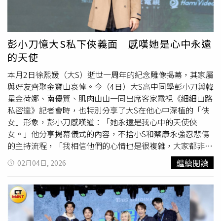
備好call我就好。」他也提到兩人偶爾私下閒聊，像是討論
演唱會等生活話題，但從不主動詢問節目或工作進度，盼她
能在最放鬆的狀態下回歸。小S停工以來僅短暫現身一次，
即在2025年金鐘獎上擔任頒獎人並領獎；而就在上週末，
彭小刀憶大S私下俠義面 感嘆她是心中永遠
她也悄悄出席姊姊大S的雕像揭幕儀式，於活動尾聲鞠躬致
的天使
意，感謝外界關心，這是她睽違多時首度公開露面，狀態令
外界關注。目前小S仍未正式宣布是否回歸主持工作，但從
本月2日徐熙媛（大S）逝世一周年的紀念雕像揭幕，其家屬
製作人發言、代班主持人告別儀式，以及她逐步重新出現在
與好友齊聚金寶山哀悼。今（4日）大S高中同學彭小刀與韓
公開場合來看，復工的可能性似乎正一步步升高。B2曬年
星金荷娜、南優賢、肌肉山山一同出席客家電視《細細山路
前錄影工作照。（圖／翻攝自Instagram／b2_studio）
私密達》記者會時，也特別分享了大S在他心中深植的「俠
女」形象，彭小刀感嘆道：「她永遠是我心中的天使俠
女。」他分享揭幕儀式的內容，不捨小S和蔡康永強忍悲傷
的主持流程，「我相信他們的心情也是很複雜，大家都非常
思念大S，但他們還是要回到他們的本性，希望讓大家都是
繼續閱讀
02月04日, 2026
快樂的」。彭小刀透露，大S生前總是設身處地為他人著
想。他回憶，大S曾有一段時間將重心回歸家庭，當時她因
擔心合作多年的經紀人收入受影響，竟主動詢問彭小刀：
「我們共用經紀人好不好？」這份怕身邊人受苦的善良，讓
彭小刀至今難忘。南優賢出席《細細山路私密達》上檔記者