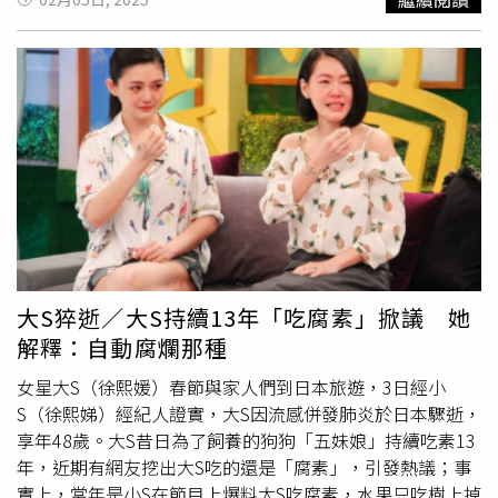
然我也不知道，為什麼我們兩個的愛會深成這樣」。小S無
法接受大S離世，幾乎每天以淚洗面。（圖／翻攝自小S 徐
熙娣臉書）然而，大S卻在過年時感染流感併發肺炎離世，
留下悲痛的家人。據《鏡週刊》報導，大S病危的時候，小S
一步都不敢離開她身邊，無奈醫師最終宣布急救無效，讓小
S完全無法接受，哭到癱軟在地。小S面對突如其來的噩耗，
幾乎無法接受和放下，不僅在醫院哭癱，連日來只要一提到
大S就是悲從中來，什麼話都說不出來，讓人擔憂她的狀
況。熟識S家的友人透露，小S在日本每天以淚洗面，幾乎完
全沒有辦法做任何決定，家人才做出「將骨灰罈永久放在家
中」的決定，讓小S有空就可以去和姊姊說話。
大S猝逝／大S持續13年「吃腐素」掀議 她
解釋：自動腐爛那種
女星大S（徐熙媛）春節與家人們到日本旅遊，3日經小
S（徐熙娣）經紀人證實，大S因流感併發肺炎於日本驟逝，
享年48歲。大S昔日為了飼養的狗狗「五妹娘」持續吃素13
年，近期有網友挖出大S吃的還是「腐素」，引發熱議；事
實上，當年是小S在節目上爆料大S吃腐素，水果只吃樹上掉