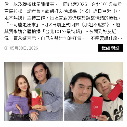
回憶、每一個你們之間的小故事，不只是妳訴說的思念，也
偉，以及職棒球星陳鏞基、一同出席2026「台北101公益垂
讓我們和妳一起」。好友賈永婕昨出席記者會，談到小S是
直馬拉松」記者會。談到好友徐熙娣（小S）近日重返《小
否已逐漸走出喪姊之痛，她表示：「我們沒有徹底聊過，但
姐不熙娣》主持工作，她坦言對方仍處於調整情緒的過程，
不可能，不可能有這種轉變。」直言大小
S姊
妹是生命共同
「不可能走出來」。小S日前正式回歸《小姐不熙娣》，還
體，「時間會拉長淡化傷痛，但不可能真正走出來」。母親
與賈永婕合體拍攝「台北101外景特輯」。被問到好友近
節將至，賈永婕也表示，若小S需要自己，她一定會陪在身
況，賈永婕表示，自己有替她加油打氣，「不需要講什麼，
邊，但現階段仍希望把空間留給家人，「這個時刻還是留給
她主持功力一直都是行雲流水，不需要講什麼」。賈永婕說
繼續閱讀
05月08日, 2026
他們家人」。
小S自從姊姊大S過世後，之前說復出後又退縮，中間本來是
有個過程，「她已經很努力了」。先前本刊曾於3月5日直
擊，小S錄製《小姐不熙娣》外景特輯時，工作結束後一度
情緒潰堤、當場落淚。對此，賈永婕譚眼小S在復出前，情
緒確實比較不穩定，至於最近是否有哭？，她低調回應：
「我不知道，復出之前好像有。」不過她也大讚小S對工作
態度始終認真，更透露，去年小S還未正式復出，就曾力挺
101跨年煙火幫忙錄製影片，當時因為不滿意效果，還主動
要求重錄，「她對工作非常認真」。賈永婕、原棒協理事長
林智勝、副理事長王勝偉，以及職棒球星陳鏞基、一同出席
2026「台北101公益垂直馬拉松」記者會。（圖／常朝貴
攝）談到小S是否已逐漸走出喪姊之痛，賈永婕表示：「我