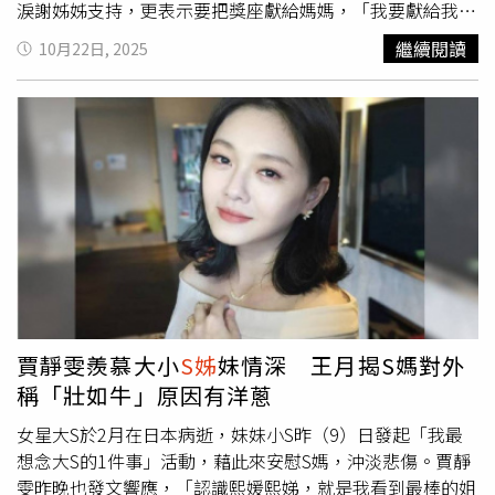
淚謝姊姊支持，更表示要把獎座獻給媽媽，「我要獻給我
媽！因為我媽說他心裡有個很大的洞，如果我今天得獎的
繼續閱讀
10月22日, 2025
話，她的洞或許會被填滿一點，把這個獎跟珊珊照片放在一
起，我相信你的洞很快就會被填起來」。姊妹情深的小S上
台領獎時表示大S一直陪在身旁，也秀出背後頸上的「媛」
字刺青，而她身上佩戴的則是大S骨灰的項鍊。（圖／本刊
攝影組）姊妹情深的小S更情緒真摯地提到，上台領獎時表
示大S一直陪在身旁，也秀出背後頸上的「媛」字刺青，身
上佩戴的則是大S骨灰的項鍊，據悉這是大S丈夫具俊曄親自
設計，分送給大S生前閨密們。過去小S經常分享具俊曄做菜
給大家吃的影片，家庭氣氛總是很歡樂。（圖／翻攝自小S
臉書）小S透露，具俊曄不只天天陪著大S，更是每天都畫一
張大S的畫，「我有想說，他有沒有想要辦個畫展」。其實
過去小S也經常會分享具俊曄與他們一家人相處的影片，具
賈靜雯羨慕大小
S姊
妹情深 王月揭S媽對外
俊曄很愛下廚做韓式料理給大家吃，畫面裡總是充滿笑聲，
稱「壯如牛」原因有洋蔥
家庭幸福令人羨慕。小S目前仍告假《小姐不熙娣》，由吳
姍儒（左）代班主持。（圖／楊澍攝）而今據親近友人透
女星大S於2月在日本病逝，妹妹小S昨（9）日發起「我最
露，小S目前的精神狀態約恢復七成，至於何時全面重返主
想念大S的1件事」活動，藉此來安慰S媽，沖淡悲傷。賈靜
持崗位，她自己則在頒獎典禮當晚慶功宴上鬆口時間點，
雯昨晚也發文響應，「認識熙媛熙娣，就是我看到最棒的姐