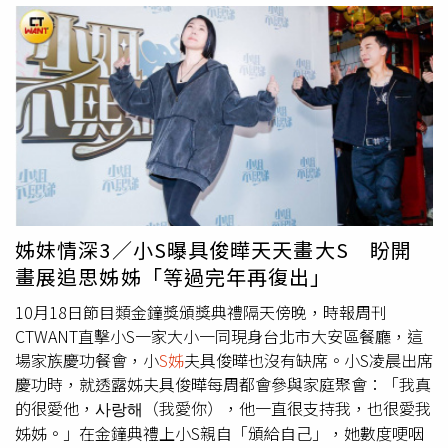
示，很多朋友是獨自出席，她和陳漢典都會一一安撫：「你
不要怕，旁邊一定有你認識的人。」至於小S是否會出席喜
宴？陳漢典回應：「我有特別詢問，
S姊
那天禮金會到，謝
謝她的祝福。」而曾莞婷被問紅包會包多少時，則笑回：
「她（Lulu）都有憲哥那200萬了，還在乎我的錢嗎？」
Lulu則說：「比錢更重要的就是人，因為莞婷姐平常沒有在
少請我吃飯的。」此外，Lulu也透露，自己婚禮完全是以
《明星製作公司》的概念來企劃，甚至玩笑提議未來可做
《明星婚顧公司》，幫風田策劃婚禮，風田自嘲朋友太少
「一定會虧錢」。現在正值尾牙旺季，陳漢典跟Lulu坦言有
姊妹情深3／小S曝具俊曄天天畫大S 盼開
不少接到廠商來邀約合體主持表演，但沒有細算有多少場
畫展追思姊姊「等過完年再復出」
次，不過兩人後天就有一場合體主持的尾牙，陳漢典更不忘
喊話：「如果廠商們有需要的都可以再來問一下，拜託拜
10月18日節目類金鐘獎頒獎典禮隔天傍晚，時報周刊
託，因為結婚有需要一些資金。」
CTWANT直擊小S一家大小一同現身台北市大安區餐廳，這
場家族慶功餐會，小
S姊
夫具俊曄也沒有缺席。小S凌晨出席
慶功時，就透露姊夫具俊曄每周都會參與家庭聚會：「我真
的很愛他，사랑해（我愛你），他一直很支持我，也很愛我
姊姊。」在金鐘典禮上小S親自「頒給自己」，她數度哽咽