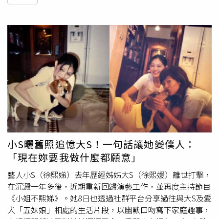
小S曬舊照追憶大S！一句話讓她變僕人：
「現在妳要我做什麼都願意」
藝人小S（徐熙娣）去年歷經姊姊大S（徐熙媛）離世打擊，
在沉澱一年多後，近期重新回歸演藝工作，並再度主持節目
《小姐不熙娣》。她8日也透過社群平台分享過往與大S及愛
犬「五妹娘」相處的生活片段，以幽默口吻寫下家庭趣事，