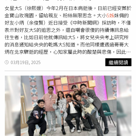
王月大讚S媽獨力養育個性不同的女兒，在她樂觀堅強的風
範下，各個出色非凡。王月不捨喊話S媽：「妳的傷痛我們
女星大S（徐熙媛）今年2月在日本病逝後，日前已經安葬於
感同身受…但我們更希望妳要繼續像壯牛般地過自己的人
金寶山玫瑰園，留給親友、粉絲無限思念。大小
S姊
妹倆的
生，大S才會安心啊！」並在文末備註「徐媽媽請好好愛護
好友小炳（余俊賢）近日接受《中時新聞網》採訪時，不僅
自己」、「徐媽媽母親節要快樂。」
表示對好友大S的追思之外，還自嘲會很傻的持續傳訊息給
往生者，比如日前他就傳訊給大S，將女兒央央考上研究所
的消息通知給央央的乾媽大S知道。而他同樣遭遇過哥哥大
炳在北京驟逝的經歷，心知家屬此時的酸楚與悲傷，因此對
如今的小S感到十分心疼。據《中時新聞網》獨家報導，小
繼續閱讀
03月19日, 2025
炳在受訪時回憶起2012年大炳在北京病逝那天，他打電話
給大小S，當時小S曾難過表示「好不真實喔」，如今聽到記
者也說起大S的驟然離世「好不真實」，小炳憂傷地說到：
「我的心有點被震到。」小炳透露，其實自己在大炳走後，
一直有在持續做一件傻事，「我時常傳訊跟他講『要不要吃
宵夜喝酒？』小S曾笑過我說：「萬一他真的接了呢？』」
小炳還表示自己現在也對大S做著一樣的事，「我日前有傳
訊告訴她『妳乾女兒央央考上研究所了』」還表示「相信大
炳會帶著大S去天堂好好玩」，讓人聞之不禁鼻酸。小炳還
談起小S在姊姊過世後的沉默跟冷靜，讓他十分心疼。「她