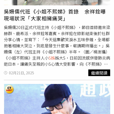
都會回我訊息『我還好』、『我沒事』，我知道怎麼可能沒
事，當時我帶哥哥的骨灰返台，親友都在哭泣，我想讓周圍
吳姍儒代班《小姐不熙娣》首錄 余祥銓曝
氣氛別這麼哀傷，所以假裝沒事，現在小S也做同樣的事，
現場狀況「大家相擁痛哭」
但內心絕對是風雨交加，希望她可找到宣洩管道。」小炳還
自曝，在大炳離世後他曾罹患創傷後壓力症，「即便他離開
吳姍儒20日正式代班主持《小姐不熙娣》，節目首錄邀來梁
13年了，我現在暪個月可能還會夢到他2、3次，仍未完全
赫群、鹿希派、余祥銓等嘉賓。余祥銓在錄影結束後於社群
走出來，更何況小S是這麼感性的人，她的時間可能會比我
分享心情，並寫下：「今天這集歡笑淚水五味參雜，全場都
更長」。最後，小炳也不忘向摯友大S喊話，「很想她！她
抱著相擁大哭泣，到底是發生什麼事，敬請期待播出。」吳
永遠是我的杉菜和珊珊。」
姍儒（左）代班主持《小姐不熙娣》半年。（圖／楊澍攝）
《小姐不熙娣》主持人小
S姊
姊大S，日前因流感併發肺炎病
逝日本，讓痛失至親的小S心情大受影響，向《不熙娣》告
假半年，主持空缺則暫由吳姍儒代班半年。而小S搭檔派翠
繼續閱讀
02月21日, 2025
克也透露有傳訊關心對方，而小S也回訊並特別說謝謝吳姍
儒為她代班節目。與《不熙娣》製作人B2則透露小S悲痛之
餘仍心繫節目，兩人經討論後希望節目仍能繼續播出，因此
找來吳姍儒代班救火。B2表示「小S說她需要休息，但還是
很關心節目內容跟狀態，我有跟她說先處理好私人的事情、
我們隨時都在身邊，而代班半年則是我們跟經紀人討論的結
論，當然希望小S越快回來越好」。