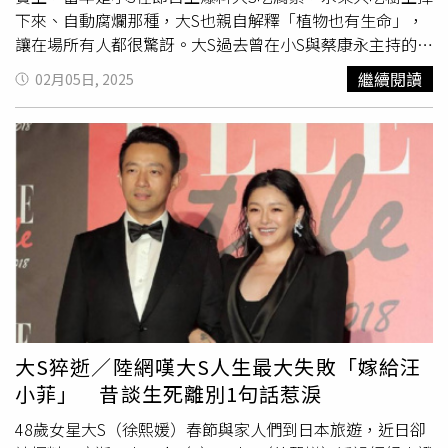
下來、自動腐爛那種，大S也親自解釋「植物也有生命」，
讓在場所有人都很驚訝。大S過去曾在小S與蔡康永主持的談
話性節目《康熙來了》，公開自己茹素10多年是為了一家人
繼續閱讀
02月05日, 2025
的愛犬「五妹娘」。原來大S與家人曾飼養一隻米格魯取名
為「五妹娘」，但五妹娘2歲時患重病，看了多名獸醫都束
手無策，直到大S向神明發願「只要妹娘能活下來，我願意
吃素」。沒想到五妹娘奇蹟活下來，之後五妹娘多活1年就
吃素1年，而五妹娘最終活到15歲，大S也遵守約定持續吃
素，時間長達13年。後來大S為了求子補身體，才打破吃素
原則開始食用葷食。近日有大陸網友挖出大S曾在節目上說
自己是吃全素，小S又加碼爆料她還是吃「腐素」，沒想到
「大S長期吃腐素」一詞短時間衝上微博熱搜榜。當年大小
S
姊
妹主持節目《大小愛吃》，有一集來賓是好友阿雅，打算
做一道素豆腐給大S吃，但大S當下表示，自己連蛋奶素都不
吃，吃的是全素。小S在一旁加碼爆料，大S吃水果只吃從樹
大S猝逝／陸網嘆大S人生最大失敗「嫁給汪
上掉下來「自動腐爛的那種」，阿雅聽了很震驚，大S馬上
小菲」 昔談生死離別1句話惹淚
解釋，有的人吃「腐素」就是等植物自然的成熟然後死掉，
掉下來才吃，「因為他說植物也有生命，所以連植物收割的
48歲女星大S（徐熙媛）春節與家人們到日本旅遊，近日卻