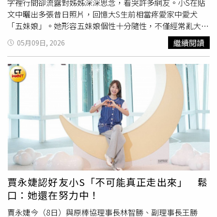
字裡行間卻流露對姊姊深深思念，看哭許多網友。小S在貼
文中曬出多張昔日照片，回憶大S生前相當疼愛家中愛犬
「五妹娘」。她形容五妹娘個性十分隨性，不僅經常亂大小
便，甚至總是尿在報紙外面，還會四處留下排泄物。小S幽
繼續閱讀
05月09日, 2026
默表示，五妹娘排泄量驚人，「份量多到我幾度懷疑是我媽
拉的」。小S透過發文抒發對姊姊的想念。（圖／翻攝IG／
elephantdee）面對清理寵物排泄物的日常，小S坦言自己
對五妹娘感情複雜，直言「我愛牠，但也恨死牠了」，不過
大S對愛犬始終充滿耐心與喜愛。她也分享，大S經常一句話
就把清理工作交給妹妹與大姊珍珍，會直接喊：「珍珍、婷
婷，把妹娘的屎尿清一下。」雖然她與姊姊嘴上總會抱怨
「為什麼都是我們清」，但最後仍會默默照做。小S感性提
到，只要大S一開口，家人就會自動變成「僕人」，至於原
因，她則簡單寫下「愛吧」。貼文最後，小S更以一句「現
在想想，妳要我做什麼我都願意」，道出失去姊姊後的思念
與遺憾，也讓不少網友看完相當鼻酸。許多粉絲也湧入留言
賈永婕認好友小S「不可能真正走出來」 鬆
區表達安慰與懷念，「相信大S正抱著媚娘滑著妳的文」、
口：她還在努力中！
「大S有妹娘陪伴她了」、「第一次看到這些照片，好感
動，現在她們都在天上團聚了」、「我喜歡妳開始分享這些
賈永婕今（8日）與原棒協理事長林智勝、副理事長王勝