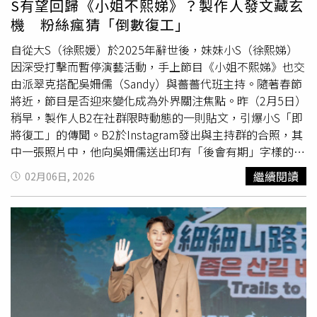
S有望回歸《小姐不熙娣》？製作人發文藏玄
們沒有徹底聊過，但不可能，不可能有這種轉變。」直言大
機 粉絲瘋猜「倒數復工」
小
S姊
妹是生命共同體，「時間會拉長淡化傷痛，但不可能
真正走出來」。母親節將至，賈永婕也表示，若小S需要自
自從大S（徐熙媛）於2025年辭世後，妹妹小S（徐熙娣）
己，她一定會陪在身邊，但現階段仍希望把空間留給家人，
因深受打擊而暫停演藝活動，手上節目《小姐不熙娣》也交
「這個時刻還是留給他們家人」。2026「台北101公益垂直
由派翠克搭配吳姍儒（Sandy）與薔薔代班主持。隨著春節
馬拉松」將於5月9日熱血登場，來自國內外的跑者將齊聚台
將近，節目是否迎來變化成為外界關注焦點。昨（2月5日）
北101，挑戰自我極限，為公益注入更多力量。今年賽事更
稍早，製作人B2在社群限時動態的一則貼文，引爆小S「即
邀請台灣職棒指標性人物「大師兄」林智勝一同挑戰賽事。
將復工」的傳聞。B2於Instagram發出與主持群的合照，其
賈永婕表示：「台北101公益垂直馬拉松不只是一場競賽，
中一張照片中，他向吳姍儒送出印有「後會有期」字樣的禮
更是一場凝聚勇氣與愛的行動。每一位跑者參賽的過程，都
物，並寫下「謝謝珊迪，合作愉快喔～」，引發外界解讀這
繼續閱讀
02月06日, 2026
象徵著突破自我，也希望透過這場賽事，讓更多人一起參與
是否代表Sandy的階段性任務告一段落，小S可能將於年後
公益，把愛傳遞出去。」小S日前正式回歸《小姐不熙
回歸。另一張與派翠克的合照中，他則寫下「今年辛苦啦，
娣》，還與賈永婕合體拍攝「台北101外景特輯」（圖／翻
繼續一起努力」，態度耐人尋味。根據節目製作團隊向媒體
攝自賈永婕臉書）
透露，今日為《小姐不熙娣》春節前的最後一次錄影，時間
點巧合也讓B2的貼文引發更多聯想。有粉絲留言猜測：
「代班主持要交棒了嗎？」、「
S姊
要回來了嗎？」引起社
群熱議。事實上，小S與製作人B2合作逾20年，交情深厚。
B2曾在受訪時透露，自己從未催促小S復工，僅表示：「準