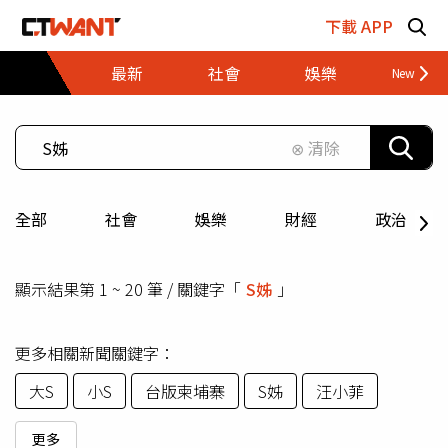
跳至主要內容區塊
下載 APP
最新
社會
娛樂
財經
⊗ 清除
全部
社會
娛樂
財經
政治
顯示結果第 1 ~ 20 筆 / 關鍵字「
S姊
」
更多相關新聞關鍵字：
大S
小S
台版柬埔寨
S姊
汪小菲
更多