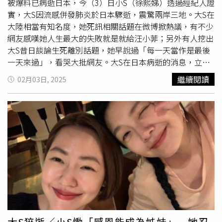
或是摘下來，都不行吃」，小S也補充說，「都是在殺
被爆料已病逝日本，今（3）日小S（徐熙娣）透過經紀人證
生」，讓阿雅聽了直呼，「太over了吧」。3日小S經紀人
實，大S因流感併發肺炎於日本驟逝，震驚兩岸三地。大S在
代小S向媒體發聲明，「謝謝大家的關心！新年期間，我們
大陸相當有知名度，她死訊相關話題在微博掀熱議，有不少
全家來日本旅遊，我最親愛善良的姊姊熙媛，因得了流感併
網友感嘆她人生最大的失敗就是就給汪小菲；另外有人挖出
發肺炎，不幸地離開了我們。感恩這輩子能成為她的姊妹，
大S昔日談論生死離別話題，她早說過「每一天當作是最後
彼此照顧、相伴，我會永遠感激她、懷念她！珊～一路好
一天來過」，看哭大批網友。大S在日本病逝的消息，立刻
走！永遠愛你 together remember forever！」
在兩岸三地引發討論，相關話題更在微博熱搜霸榜，還有許
繼續閱讀
02月03日, 2025
多與大S合作過的藝人紛紛發聲哀悼。有一名粉絲超過21萬
的微博主發文，稱「大S這輩子最大的失敗就是嫁給了汪小
菲這個惡心的男人」，批評汪小菲和張蘭動不動拿大S炒
作、消費大S，身體本來就不好的大S，屢經各種波折，哪裡
受得了；且感慨大S與汪小菲結婚前，演藝事業如日中天，
生活也順遂，可惜最後遇人不淑。除此之外，有不少大陸網
友挖出大S在2019年錄製真人秀《我們長大了》，曾聊到有
關生死離別的話題，透露自己與小S感情有多好，在自己傷
心、生氣或是快崩潰的時候，她在專屬小空間內化後，就會
打電話給小S，讓她知道自己剛剛經歷一個心情轉折，「就
是不管怎麼樣，她知道我人生最後的、最後的那前幾分鐘在
幹嘛，她要知道，因為我每一天都當作是最後一天來過」。
大S猝逝／小S慟「感恩能成為姊妹」 她忍