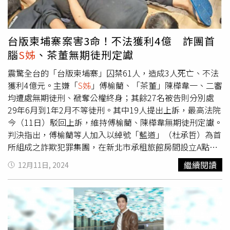
然使用止痛藥，導致她承受長達10天的劇痛，期間多次昏
迷，即便如此危急，大S醒來後關心的仍是孩子的安危，這
份母愛讓人動容。經歷這場死神搏鬥，大S對生命也有了更
台版柬埔寨案害3命！不法獲利4億 詐團首
深刻體悟，「人哪，永遠不知道什麼時候會掛掉，所以我再
腦
S姊
、茶董無期徒刑定讞
也不懼怕死亡這件事，完全不怕」，如今證實猝逝噩耗，更
讓網友相當不捨，目前大S傳出在日本火化，告別式等細節
震驚全台的「台版柬埔寨」囚禁61人，造成3人死亡、不法
都尚未公布。
獲利4億元。主嫌「
S姊
」傅榆藺、「茶董」陳樺韋一、二審
均遭處無期徒刑、褫奪公權終身；其餘27名被告則分別處
29年6月到1年2月不等徒刑。其中19人提出上訴，最高法院
今（11日）駁回上訴，維持傅榆藺、陳樺韋無期徒刑定讞。
判決指出，傅榆藺等人加入以綽號「藍道」（杜承哲）為首
所組成之詐欺犯罪集團，在新北市承租旅館房間設立A點據
點，接應人頭帳戶提供者（俗稱車主），偕同車主完成網路
繼續閱讀
12月11日, 2024
銀行綁定轉帳帳戶及查驗車主提供之金融帳戶可否使用後，
假借領取報酬等由誘騙車主搭乘指派之白牌計程車至B點據
點（包括桃園及淡水據點），由負責管理現場之成員（俗稱
控員）及幹部分持電擊棒、鋁棒、甩棍等兇器令車主配合，
另以毛巾塞口、勒住頸部、上手銬、腳鐐或使用束帶捆綁四