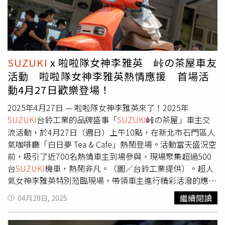
長途駕駛的負擔與疲勞感。除此之外DSBS II雙感知器煞車
對。採用高性能 KYB 全可調懸吊系統與專屬齒比設定，搭
LSUV，在導入全新車型與油電動力和供應回穩後，銷售年
輔助系統，於路口左、右轉之際，主動偵察轉彎側是否有行
配全新車架結構，為騎士在街頭征戰提供最佳支撐，無論是
成長率更高達941%！自上市以來已累計近萬名車主肯定的
人、騎士、車輛穿越，對駕駛人提出警示，配備DSBS II的
穿梭都市、攻克山路，皆能展現俐落節奏與過彎快感。進一
進口極致休旅The Sportage，再度蟬聯4月同級進口亞軍(註
2025年式THE NEW S-CROSS無疑是協助車主留心行人、注
步導入多項
SUZUKI
次世代電子科技，全面提升騎乘體驗與
1)；同時，Kia EV車主更已累計近2,300名前瞻車主肯定！
意禮讓的智慧守護幫手。匯聚
SUZUKI
造車工藝與科技大
安全性：
SUZUKI
離合器輔助系統(SCAS)：操作更輕鬆，減
不僅在乘用車市場表現亮眼，Kia商用車卡旺累計2025年1-4
SUZUKI
x 啦啦隊女神李雅英 峠の茶屋車友
成，新世代旗艦 SUV 車款S-CROSS以大膽自信的嶄新設
輕手部負擔，具備滑動離合功能，有效降低25%手部操控的
月，更以年成長率11%的銷量，創歷史同期新高紀錄！The
活動 啦啦隊女神李雅英熱情應援 首場活
計，盡顯 SUV 強悍個性。MILD HYBRID 輕油電科技結合渦
疲憊感
SUZUKI
動力選擇系統（SDMS）：依照路況與需求
new Sorento 新能源旗艦LSUV，在導入全新車型與油電動
動4月27日歡樂登場！
輪增壓引擎1.4L BOOSTERJET強勁動能，為駕馭注入超凡
切換三段動力輸出模式
SUZUKI
循跡控制系統（STCS）：
力和供應回穩後，銷售年成長率高達941%。（圖／台灣森
樂趣。ALLGRIP 適時智慧型四輪傳動系統提供安心駕馭，
穩定輪胎抓地力，有效避免打滑G（Gravel）模式：專為平
那美起亞提供）。為滿足更多熱愛Kia消費者的期待，過去
2025年4月27日 — 啦啦隊女神李雅英來了！2025年
征服一切險阻。更以
SUZUKI
Safety Support 安全科技提
坦泥地設計，允許適度打滑，帶來更強烈的操控感與騎乘樂
深受車主肯定的The Ceed Sportswagon歐洲智慧油電跑
SUZUKI
台鈴工業的品牌盛事「
SUZUKI
峠の茶屋」車主交
供周延守護。旗艦之作，至此誕生。為了感謝台灣消費者對
趣。線傳電子節流閥系統：提供更細膩、更即時的油門反應
旅，在歐洲市場熱銷下、Kia總代理台灣森那美起亞再次成
流活動，於4月27日（週日）上午10點，在新北市石門區人
S-CROSS的好評與支持，TAIWAN
SUZUKI
特別準備「20周
DR-Z4SM 不只是滑胎回歸，更是街道性能的全面革新。從
功爭取首批限量100台配額，並升級包含雙前座通風/加熱坐
氣咖啡廳「白日夢 Tea & Cafe」熱鬧登場。活動當天盛況空
年專案」，讓有
SUZUKI
好車陪伴的好朋友們，一起擁抱艷
街角出發，到賽道進化，每一次剎車與每一個彎，都精準可
椅等配備的選配套件後，於今日(2日)正式宣布全新25年式
前，吸引了近700名熱情車主到場參與，現場聚集超過500
陽高照的初夏。敬請車迷朋友趁著豔陽高照的初夏之際，前
控，成就城市中的攻防主角。為回饋熱情車迷，
SUZUKI
台
The Ceed Sportswagon歐洲智慧油電跑旅，以112.9萬起預
台
SUZUKI
機車，熱鬧非凡。（圖／台鈴工業提供）。超人
往
SUZUKI
全台各大經銷據點，體驗
SUZUKI
各具特色車
鈴工業同步宣布首批早鳥預購活動正式啟動：建議售價：
售起跑！「心改變‧啟動新力量」歐洲智慧油電跑旅The
氣女神李雅英特別蒞臨現場，帶領車主進行精彩活潑的應援
款，更要體驗一下SCROSS的越野性能。SWIFT 感謝有您!
388,000 元首批限量預購前 100 台，加碼提供 早鳥購車金
Ceed Sportswagon預售起跑Kia旗下歐洲智慧油電跑旅The
舞合跳，與車友們一同開心玩遊戲、拍照互動，並贈送專屬
繼續閱讀
20周年專案（圖／
SUZUKI
提供）。第四代 SWIFT以精巧靈
04月28日, 2025
20,000 元 優惠預計交車時間為 2025 年第4 季，即日起於全
Ceed Sportswagon，車名代表著「Community of Europe,
親簽紀念品，讓所有參與的
SUZUKI
車友度過一個難忘又愉
活、緊湊尺寸和充足的車室空間，都源自於「極致剛好」的
台
SUZUKI
經銷據點開放登記。
with European Design」的純正歐洲血統，為Kia在台灣首
快的假日。自2023年起舉辦至今，「
SUZUKI
峠の茶屋」車
造車理念，多一分太多、少一分太少，成為尋求實用和多功