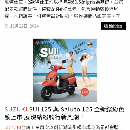
險特仕車，2款特仕車均以標準款69.5萬Ignis為基礎，並搭
配多款選購配件，整套配件約7萬元，包含運動版擾流尾
翼、水箱護罩、引擎蓋設計貼紙、輪圈裝飾貼紙等等。在動
力部分仍維持1.2升自然進氣引擎，採用CVT變速箱，搭配輕
繼續閱讀
11月22日, 2024
油電系統，最大可輸出83匹馬力與11 kgm扭力，油耗達
22.1 km/L。金鈴汽車表示，Ignis是一台都會迷你SUV，緊
湊且機動性強的車身設計非常適合在市區行駛，加上省油、
靈巧，且價格實惠。自上市以來，蟬聯國內最暢銷進口迷你
車寶座。
SUZUKI
SUI 125 與 Saluto 125 全新繽紛色
系上市 展現繽紛騎行新風潮！
SUZUKI
台鈴工業再次以創新潮流引領市場為滿足都會騎士