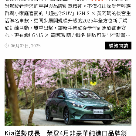
對駕駛者需求的重視與品牌創意精神。不僅推出深受年輕族
約時段額滿即關閉。活動地點：新光三越台北信義新天地
規劃三場主題鮮明、面向多元騎士族群的系列活動，帶領車
群與小家庭喜愛的「超迷你SUV」IGNIS × 黃阿瑪的後宮生
A11 一樓
友近距離感受DR-Z4S與DR-Z4SM的獨特魅力：· 6月25日
活聯名車款，更同步展開規模升級的2025年全方位新手駕
｜新北石碇 LOFT17 森活休閒園區 新車發表會集結媒體、
駛訓練活動，雙重出擊，讓新手駕駛從學習到駕馭都更安
經銷夥伴與品牌忠實車主，正式揭開DR-Z4S與DR-Z4SM於
心、更有趣!IGNIS × 黃阿瑪 萌力聯名 開啟可愛出行新篇章
台灣市場的亮相序幕，並邀請日本原廠重磅嘉賓出席，展現
（圖／
SUZUKI
提供）。
SUZUKI
以靈巧、實用的小車設計
SUZUKI
對台灣市場的高度重視。· 6月27日｜台中麗寶賽
繼續閱讀
06月03日, 2025
深獲台灣消費者青睞，其中IGNIS以獨特外型、輕油電節能
車場 DR-Z 賽道試乘體驗日特別邀請日本
SUZUKI
本社專業
科技與優異空間機能，成為市場上最具風格的小型SUV之
試車手田畑廉（Ren Tabata）到場示範，展現DR-Z4SM於彎
一。今年更與高人氣貓咪IP「黃阿瑪的後宮生活」聯名合
道中的敏捷操控與剎車手感，讓騎士們親自感受滑胎版本的
作，推出限量聯名車款，邀請黃阿瑪、招弟、三腳、
街道駕馭潛能。· 6月29日｜苗栗蓬萊林道 車友林道共遊
Socles、嚕嚕、柚子、浣腸、小花等後宮萌主，一同陪你出
活動結合V-STROM系列車主，共同深入山林，體驗DR-Z4S
門兜風！即日起，只需加價3萬元即可升級聯名車款，療癒
在非鋪裝地形的優越越野能力，打造一場熱血與交流兼具的
可愛風格讓大街小巷充滿笑容與萌感。來店試乘更可獲得黃
林道冒險。透過連續三場風格迥異的活動，
SUZUKI
不僅向
阿瑪迷你麻糬娃娃吊飾盲盒，趕快來
SUZUKI
各大展示中心
市場展現DR-Z車系的越野/滑胎實力，更強化車主社群間的
體驗黃阿瑪的可愛光芒。此外，為回饋準車主的熱情支持，
連結，開啟全新騎乘篇章。（圖／
SUZUKI
提供。）
即日起至6月30日止，凡出示畢業證書或專業課程結業證
SUZUKI
DR-Z4S「Ready 4 Anything」 DR-Z4S 搭載經典
明，即享有價值28,590元的「月薪大禮包」購車金。舊換新
水冷 DOHC 單缸引擎，配備全可調 KYB 懸吊與 21/18 吋鋼
優惠價59萬元起，搭配月付8,999元輕鬆付款方案，讓你輕
絲輪框，具備優異的地形適應能力。搭載可切換式 ABS 系
Kia逆勢成長 榮登4月非豪華純進口品牌銷