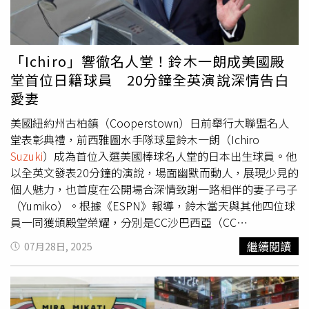
度發生。
住房門而未遭入侵。6月7日，麥可莫住家再傳案情，與梅森
奈特同行的另一名男子一同闖入，對一名22歲保母噴灑胡椒
噴霧；該名保母逃往鄰居家求助，警方隨後介入蒐證。調查
人員補充，手機訊號紀錄把梅森奈特自其住處與祖母住處一
「Ichiro」響徹名人堂！鈴木一朗成美國殿
路勾稽到多位被害者住所，失物去向則透過珠寶店交易紀錄
堂首位日籍球員 20分鐘全英演說深情告白
對上號。案情並非個案，近期全美多名職業運動員住家陸續
愛妻
被鎖定，模式包含在球隊客場出賽期間選擇時機下手；聯邦
調查局（FBI）已向各大聯盟示警。美式足球方面，堪薩斯
美國紐約州古柏鎮（Cooperstown）日前舉行大聯盟名人
城酋長隊（Kansas City Chiefs）球星馬霍姆斯（Patrick
堂表彰典禮，前西雅圖水手隊球星鈴木一朗（Ichiro
Mahomes）與凱爾斯（Travis Kelce）家宅先後遭竊，NFL
Suzuki
）成為首位入選美國棒球名人堂的日本出生球員。他
與NBA對球員群組發布安全提醒；今年2月另有7人因相關系
以全英文發表20分鐘的演說，場面幽默而動人，展現少見的
列案遭到起訴。在西雅圖都會區，警方先前逮捕另一名男子
個人魅力，也首度在公開場合深情致謝一路相伴的妻子弓子
萊利四世（Earl Henderson Riley IV），部分案情與梅森奈
（Yumiko）。根據《ESPN》報導，鈴木當天與其他四位球
特有關。員警於筆錄中提到，梅森奈特行動時攜帶數位頻率
員一同獲頒殿堂榮耀，分別是CC沙巴西亞（CC
干擾器，意圖癱瘓行動通訊，包含阻斷撥打911。被害名單
Sabathia）、華格納（Billy Wagner）、以及追授的艾倫
繼續閱讀
07月28日, 2025
除名人外，也涵蓋職棒投手卡斯提歐（Luis Castillo）、斯
（Dick Allen）與帕克（Dave Parker）。演說一開始，鈴木
奈爾（Blake Snell）與前海鷹角衛謝爾曼（Richard
一朗就以「這是我第三次當菜鳥」開場，引發觀眾會心一
Sherman）。斯奈爾住家被竊兩只勞力士，各值75,000美
笑，也難得讓外界見識到他私底下的幽默性格。鈴木一朗提
元；謝爾曼住家在3月生日當天遭三人入侵，其中一人持
到，即便有超過3,000支大聯盟安打與單季262支安打的紀