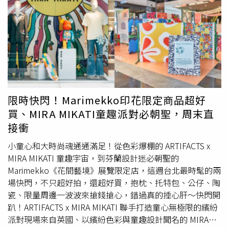
槍，謝爾曼隨後在X公開監視器畫面並表示家人當時在屋
錄，仍有一位記者沒投他名人堂贊成票，對此他笑說「我原
內，所幸家中成員安然無恙。檢方在法庭文件中列舉被查扣
本還邀請他來我家吃晚餐，但現在……已經過期了！」回顧
與尋回的物證清單，包含名錶與冠軍戒指等高價物品，並以
職業生涯，鈴木在日本效力歐力士藍浪（Orix BlueWave）9
手機資料、監視器、珠寶店交易紀錄三線並行作為連結證
年，打出.353打擊率，27歲時加入美國職棒，在新人球季就
據；辯方仍主張不足以直接串接所有犯行。目前案件持續偵
以.350的成績奪下美聯MVP與新人王。他在大聯盟累積
審，梅森奈特仍被關押，總保釋金設定在超過200萬美元門
3,089支安打，加上日本戰績，總計達4,367支。他說：「我
檻。法院後續期程與其他共犯進度，檢警單位尚未公布新時
身高5呎11吋、體重170磅，剛到美國時，很多人說我太瘦
間表。
了，但我相信只要持續做小事，沒有做不到的事。」鈴木一
限時快閃！Marimekko印花限定商品超好
朗並未忘記感謝一路以來最重要的支持者弓子夫人。他說
買、MIRA MIKATI童趣派對必朝聖，周末直
「她把全部的心力都投注在鼓勵我身上，從不讓我感覺她曾
接衝
懷疑我是否能成功。」鈴木一朗提到，在西雅圖的19年生
涯，以及後來轉戰紐約與邁阿密期間，弓子始終是最穩定的
小童心和大時尚魂通通滿足！從色彩爆棚的 ARTIFACTS x
後盾。他更分享退休後的一段私密時光「我們坐在觀眾席，
MIRA MIKATI 童趣宇宙，到芬蘭設計迷必朝聖的
一邊吃熱狗一邊看水手的比賽，就像普通美國人那樣，這是
Marimekko《花間藝境》展覽限定店，這週台北最時髦的兩
過去現役時做不到的事。」而那些年在球場響徹雲霄的
場快閃，不只超好拍，還超好買，抱枕、托特包、公仔、陶
「Ichiro！」呼聲，也再度在這座象徵棒球榮耀的小鎮中迴
瓷、限量周邊一波波來搶錢搶心，錯過真的捶心肝～快閃開
盪。
趴！ARTIFACTS x MIRA MIKATI 聯手打造童心無極限的繽紛
派對現場來自英國、以繽紛色彩與童趣設計聞名的 MIRA