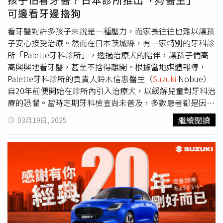
消費者的熱烈支持與肯定，同時慶賀首季銷售訂單創同期歷
交易條件議定之，詳情請洽各大經銷商。本 活動不適用租
可邊看牙邊擼狗
史新高紀錄，4月Kia全車系提供專屬禮遇方案：全新上市的
賃、營業、政府機關及專案批/標購之車輛。試乘SWIFT車
The new Picanto輕奢精品掀背推出總價值逾18,000元的
看牙醫對許多孩子來說是一種壓力，而家長往往也難以讓孩
系贈送【SWIFT 20周年香氛片】，來店試乘贈送之贈品，
「輕奢尊享方案」；此外限時入主Kia EV6/ GT，可享「五
子安心接受治療。然而在日本茨城縣，有一家特別的牙科診
贈獎活動均需填寫完整客戶資料，贈品有限，送完為止。58
年0元盡情駕馭方案」，再享高額100萬0利率或首年低月付
所「Palette牙科診所」，透過治療犬的陪伴，讓孩子們高
萬月付8,999專案為6年期(72個月) 貸款利率3.71% 適用車
8,888元，以最實質的購車禮遇回饋給消費者，敬邀所有消
高興興地看牙醫，甚至不捨得離開。根據當地媒體報導，
款為SWIFT、IGNIS車款 以上分期專案經銷商及和潤企業保
費者前往Kia展示中心蒞臨賞車。Kia 輕奢精品掀背The new
Palette牙科診所的負責人鈴木信惠醫生（
Suzuki
Nobue）
有審核之權利 且不得與其他優惠專案併用。2025年06月各
Picanto強勢登台，上市首月接單逾300張甫於3月中上市的
自20年前便開始在診所內引入治療犬，以緩解兒童對牙科治
車款領牌之促銷方案，期間為自即日起至2025年06月30日
輕奢精品掀背The new Picanto，以三大DNA「Pop Design
療的恐懼。當時定期牙科檢查尚未普及，多數患者都是因為
前完成領牌程序者有效。本活動不適用租賃、營業、政府機
潮設計」、「I-Tech 智科技」、「Luxury Comfort 質奢
牙痛才來就診，導致孩子對治療充滿抗拒。作為兒童牙醫的
關及專案批/標購之車輛。 舊換新價係指扣除政府舊換新補
繼續閱讀
03月19日, 2025
華」擄獲年輕消費客群與都會新貴買家的喜愛，於正式發表
鈴木醫生，希望改變孩子對牙醫的負面印象，讓治療變得輕
助後之價格，詳細辦法以政府法令公告為準。VITARA指定車
當天短短五小時內即接獲百張訂單，截至3月底止訂單更已
鬆愉快。在Palette牙科診所，五隻輪流值班的治療犬會陪
款，可享購車金為購車後抵用上限為$50,000元，購車金限
逾300張，其中超過9成消費者選購Apex以上版本，4成消費
伴孩子們度過治療時光。候診時，狗狗會與孩子互動，進入
當車當次購買抵用，實際交易價格由買賣雙方各自依交易條
者選配升級GT-line套件，並有近3成消費者選配升級莫蘭迪
診療室後，牠們會溫順地待在孩子身旁，有時會趴在孩子的
件議定之，詳情請洽各大經銷商。本 活動不適用租賃、營
綠套件，再再顯示出The new Picanto的時尚魅力，深獲獨
肚子上或腿上，帶來安心感。有些孩子甚至在治療結束後仍
業、政府機關及專案批/標購之車輛。圖片僅供參考，如與
具品味的年輕車主肯定。The new Picanto以輕巧動感的外
留戀不已，與狗狗玩耍，不願回家。針對治療犬的安全與衛
實車不符，請以實車為主。車款之各項配備作動可能有其條
型，延續品牌旗艦車款The Kia EV9純電智慧旗艦LSUV的設
生問題，鈴木醫生表示，20年來診所內的狗狗從未咬傷或傷
件限制，商品規格說明受篇幅所限可能未盡完整，購買務必
計語彙，以Star Map LED星圖日行燈與尾燈組展現科技感，
害任何兒童。狗狗們在進入診所前，會接受徹底的清潔，包
洽詢各大展示中心詳閱相關說明。 CARRY指定車款，可享
並搭配首次導入的Wide Tech貫穿式中央定位燈，及全新設
括洗澡、修剪指甲、刷牙與梳毛，確保衛生條件符合標準。