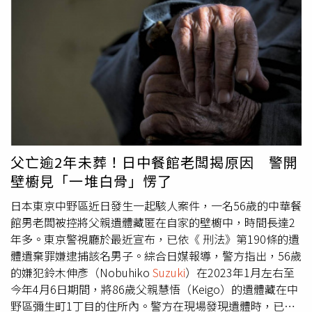
款歐洲原裝進口車型，從設計到生產，皆由歐洲設計中心及
主活動已成為全台
SUZUKI
車主每年最期待的盛會，每場活
能性車輛的理想選擇，造就優雅且充滿駕馭樂趣的城市經典
斯洛伐克工廠一手打造。Kia總代理台灣森那美起亞曾於去
動皆吸引眾多車友共襄盛舉，累計參與人次突破數千人。今
車款。今年不負眾望奪得車訊風雲獎2025年度『最佳進口
年導入的限量版The Ceed Sportswagon Luxe Edition，限
年
SUZUKI
更將活動規模擴大舉辦，北部首場過後，也將陸
小型車』的殊榮，獲得專業車媒與消費者的肯定。
SUZUKI
量70台更在上市一個月內便全數售罄。全新年式The Ceed
續於中部及南部熱烈登場，歡迎全台各地車友們共聚一堂，
自2004年啟動世界車計畫，將研發視野從日本市場拓展至
Sportswagon歐洲智慧油電跑旅，融合「Green Inspiration
感受
SUZUKI
獨特的品牌魅力。李雅英於活動當天上午11點
全球，始終專注於小型車級距，持續深耕、精進。2005
油電操控、European Design歐洲製造、Pioneer
正式登場，親切與車主們打招呼，更親自帶領大家合跳趣味
年，
SUZUKI
推出首款「世界戰略車」SWIFT，以近乎全球
Technology前瞻科技」三大DNA，以鮮明的風格打造出深
的
SUZUKI
專屬應援舞蹈。車友們與李雅英一起開心跳舞，
同步的姿態登陸台灣。經過四個世代的演進，SWIFT憑藉貼
受消費者青睞的輕油電旅行車。在動力方面，搭載Smart
拍攝現場大合照，並透過趣味「比大小」遊戲，贏得李雅英
心的產品設計、優異的使用品質，深受台灣消費者喜愛。現
stream 48V Mild Hybrid 1.5T渦輪增壓汽油直列式4汽缸引
限量簽名好禮。此外，李雅英還親自體驗各遊戲互動區，遊
行SWIFT更以一級能耗效率認證、1,197c.c.牌照稅與燃料費
擎，不僅享有低稅金的優勢，更帶來優於過往的19.1 km/l
玩套圈圈遊戲、享用道地日式茶點，並前往
SUZUKI
最新車
父亡逾2年未葬！日中餐館老闆揭原因 警開
率的節能優勢，以及輕油電的暢快駕馭特性，持續穩居暢銷
油耗表現(註2)，同時升級FCA前方主動防撞輔助系統更新增
款展示區進行合影互動，讓每位到場車主都能留下珍貴回
壁櫥見「一堆白骨」愣了
車款行列。為了感謝台灣消費者20年來的支持與喜愛，
路口偵測，讓被動安全更加完善，同時提供夜幕綠、墨鐵
憶。（圖／台鈴工業提供）。
SUZUKI
台鈴工業表示，品牌
TAIWAN
SUZUKI
特別推出「20周年專案」，讓您以輕鬆月
灰、象牙白三車色供選擇，在內外兼修、型質俱佳的獨有旅
日本東京中野區近日發生一起駭人案件，一名56歲的中華餐
能夠不斷成長，最重要的是全台喜愛
SUZUKI
的車主支持與
付8,999元的超值優惠，輕鬆入主暢銷神車SWIFT，無壓力
行車本格魅力下，成為喜愛旅行車座駕買家的最佳選擇！蟬
館男老闆被控將父親遺體藏匿在自家的壁櫥中，時間長達2
信賴。2025年品牌整體銷售成績更是有大幅度的成長，達
享受高效節能的駕馭樂趣。此外，現在來店試乘SWIFT，即
聯2022-2025四屆車訊風雲獎「最佳進口大型MPV」的全功
年多。東京警視廳於最近宣布，已依《 刑法》第190條的遺
到品牌在台灣市場有史以來的新高峰。在主力車款銷售方
可獲得SWIFT 20周年獨家香氛片，為您的旅程增添獨特品
能豪華休旅The new Carnival，勇奪同級進口銷售冠軍。
體遺棄罪嫌逮捕該名男子。綜合日媒報導，警方指出，56歲
面，廣受都會通勤族喜愛的SUI 125，自上市以來，好評不
味，感受專屬於SWIFT的非凡魅力！這不僅是對過去20年輝
（圖／台灣森那美起亞提供）。全新年式Kia The Ceed
的嫌犯鈴木伸彥（Nobuhiko
Suzuki
）在2023年1月左右至
斷、持續熱銷，累計銷量已經突破兩萬台，創造出卓越的市
煌歷程的紀念，更是對未來的承諾，讓SWIFT繼續陪伴您馳
Sportswagon，另外新增Luxe選配套件，僅需加價40,000
今年4月6日期間，將86歲父親慧悟（Keigo）的遺體藏在中
場表現。此外，融合義式時尚美學的SALUTO 125銷量同樣
騁每一段精彩旅程。立即預約試乘，與我們一同迎接艷陽高
元即可升級European真皮座椅、雙前座通風坐椅、雙前座
野區彌生町1丁目的住所內。警方在現場發現遺體時，已呈
亮眼，反映消費者對
SUZUKI
品牌多元產品的高度肯定。未