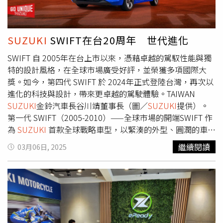
萬元購車金為購車後抵用上限為$10,000元，購車金限當車
計的前保桿及下氣壩，在充滿動感氛圍的外型中更添科技未
此外，鈴木醫生本身擁有一級寵物護理經理資格，並與治療
當次購買抵用，實際交易價格由買賣雙方各自依交易條件議
來感，同時搭載領先同級的駕駛座通風座椅、雙前座加熱座
犬的主人密切合作，確保狗狗適應診所環境。鈴木醫生回憶
定之，詳情請洽各大經銷商。本活動不適用租賃、營業、政
椅、方向盤加熱功能等豪華配備(註4)，提供車主輕奢華的
起第一隻治療犬「Flora」的故事，當初她擔心狗狗可能無
府機關及專案批/標購之車輛。CARRY本月領牌贈送
SUZUKI
SWIFT在台20周年 世代進化
尊寵體驗。Kia進口極致休旅The Sportage、全功能豪華休
法忍受診所內的藥品氣味與噪音，因此進行了短暫的適應測
MICHELIN米其林防爆高效隔熱紙，本活動贈送左、右、後
SWIFT 自 2005年在台上市以來，憑藉卓越的駕馭性能與獨
旅The newCarnival雙雙熱銷入榜Kia旗下進口極致休旅The
試，結果發現Flora毫無不適，並且孩子們在牠的陪伴下露
側玻璃及前檔風玻璃上緣，不得將本活動不適用租賃、營
特的設計風格，在全球市場廣受好評，並榮獲多項國際大
Sportage於3月以380台領牌數，榮登非豪華進口休旅銷售
出了笑容。隨後又有更多狗狗加入，形成現在的治療犬團
業、政府機關及專案批/標購之車輛並不得將內容折現、替
獎。如今，第四代 SWIFT 於 2024年正式登陸台灣，再次以
亞軍(註2)。The Sportage以「前端設計State of theArt」、
隊。這些狗狗不僅能安撫害怕治療的孩子，甚至能察覺出特
換為其他物品或任何其他費用，或將優惠內容移轉予他人。
進化的科技與設計，帶來更卓越的駕駛體驗。TAIWAN
「創新科技Techno」、「細膩質感Premiumness &
殊需求兒童，主動給予陪伴。鈴木醫生還提到，有些成年患
TAIWAN
SUZUKI
保留變更活動內容及最終解釋之權利，詳
SUZUKI
金鈴汽車長谷川靖董事長（圖／
SUZUKI
提供）。
Sophisticated」三大DNA展現優異的產品力，搭載多項豪
者過去因害怕看牙而不曾接受治療，但在Palette牙科診
情請洽各大經銷商及官網
第一代 SWIFT（2005-2010）——全球市場的開端SWIFT 作
華配備，包含雙前座多向電動可調式座椅、通風/加熱座
所，終於鼓起勇氣，順利完成治療。20年前日本社會仍普遍
為
SUZUKI
首款全球戰略車型，以緊湊的外型、圓潤的車身
椅，並提供Qi手機無線充電功能(註4)，讓前瞻車主享受極
認為狗應該養在戶外，因此Palette牙科診所的創新模式曾
線條及優異的操控表現，迅速擄獲年輕族群的心。搭載
致舒適的乘車體驗。The Sportage同時搭載七速雙離合自手
引起爭議，甚至有牙科協會與公共衛生機構質疑其可行性。
繼續閱讀
03月06日, 2025
1.5L 直列四缸引擎，提供四速自排與五速手排變速箱，是
排變速箱，並擁有最大馬力180ps及最大扭力27.0 kg-m，
然而經過實地考察與嚴格的衛生管理，當局最終認可了這種
都市駕駛的理想選擇，並獲得 「2005-2006 日本年度風雲
打造不凡動力與舒適安全兼具的駕乘體驗！甫於2024年12
創新方式。鈴木醫生近期出版了兒童讀物《神奇的狗牙
車特別獎『Most Fun』」 及 「2006 年 RJC 年度風雲車大
月上市的Kia全功能豪華休旅The new Carnival，自上市以來
醫》，以診所內的治療犬「Chinita」為主角，向孩子們傳遞
獎」 等殊榮。第二代 SWIFT（2011-2017）——動感升級，
深受層峰車主的青睞，並於2025年2、3月連續兩個月蟬聯
看牙醫的正面體驗。此外，她也著有《醫生奶奶和黑狗牙醫
操控精進在保留經典輪廓的同時，第二代 SWIFT 透過擴展
同級銷售冠軍(註3)！The new Carnival擁有七人座配置，展
1》，探討兒童口腔健康與心理狀況的關聯。隨著Palette牙
軸距與胎面，提升直線穩定性與轉彎性能。全新輕量化高剛
現卓然大器、超凡尊榮、極智未來的品味風格，並結合MPV
科診所的成功經驗，越來越多牙醫對「治療犬陪伴治療」模