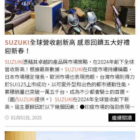
性平台搭配 1.2L K12B 引擎，並配備 VVT 進排氣系統及
的高運載機能與SUV運動化外型，以GUV(Grand
式產生興趣。然而鈴木醫生強調，這並非簡單地將狗狗帶入
CVT 變速箱，兼顧性能與燃油效率。安全方面導入 ESP 電
UtilityVehicle) 重新定義市場定位，提供車主極致不凡的尊
診所，而是需要充分理解狗的福利、行為特性與兒童心理，
子車身穩定系統，成為同級車標竿，並榮獲 「2011 年 RJC
榮體驗。深獲層峰買家青睞的全功能豪華休旅The new
才能確保雙方的安全與舒適。鈴木醫生提醒家長，應儘早讓
年度風雲車大獎」。第三代 SWIFT（2017-2023）——大膽
Carnival，3月更以276台總領牌數，連續兩個月榮登同級銷
孩子適應牙科診療，透過預防措施來避免蛀牙惡化。若孩子
進化，科技升級第三代 SWIFT 採用 HEARTECT 輕量化平
售冠軍。（圖／台灣森那美起亞提供）本月入主Kia全車系
能從小建立對牙醫的正面印象，未來將能更輕鬆地維持口腔
台，提升車身剛性與燃油效率，並導入 Mild Hybrid 油電混
享多重專屬購車禮遇，EV6再享五年0元盡情駕馭專案為感
健康。隨著社會觀念的轉變，這種結合動物療法的兒童牙科
SUZUKI
全球營收創新高 感恩回饋五大好禮
合動力，兼顧環保與駕馭樂趣。動力選項包含 1.0L
謝全台車主的肯定，Kia總代理台灣森那美起亞於4月份盛大
模式，或許將成為未來的一大趨勢，讓更多孩子能夠笑著走
迎新春！
BoosterJet 渦輪引擎 及 1.2L DualJet 自然進氣引擎，內裝
推出全車系享多重專屬禮遇方案(註5)，其中入主Kia智慧油
進診所，告別對牙醫的恐懼。
則配備 觸控螢幕與 Apple CarPlay/Android Auto 等科技功
SUZUKI
憑藉其卓越的產品與市場策略，在2024年創下全球
電跨界潮旅The Stonic，享總價值逾20,000元的潮旅尊享方
能，成功入選 「2018 World Urban Car」 三強，並榮獲
營收新高！根據最新數據，
SUZUKI
在印度市場持續稱霸，
案，包含Smith Bella隔熱紙，原廠行車紀錄器、再享60萬
「2018 年 RJC 年度風雲車大獎」。第四代
日本市場穩定增長，歐洲市場也表現亮眼，台灣市場則得力
元0利率。入主Kia進口極致休旅The Sportage，即享總價值
SWIFT（2024-）——智能進化，駕馭未來2024 年，全新 第
於SUI125上市成功，以可愛外型和出色的都市通勤性能，
逾50,000元的潮旅配件組，包含Smith Vega隔熱紙、電子後
四代 SWIFT 在台上市，延續運動化設計，並進一步強化 空
累積銷量已突破一萬五千台，成為不少都會騎士的首選。
視鏡、LED後廂尾門燈組，同時再享80萬元0利率的專屬禮
氣力學效率。車內配備 全數位儀錶板 及 ACC 主動式巡航與
（圖/
SUZUKI
提供。）
SUZUKI
在2024年全球營收創下新
遇方案。限時入主The Kia EV6 /The Kia EV6 GT，可享「五
車道偏移輔助 等駕駛輔助科技，提供更智能、安全的駕駛
高，這主要歸因於以下幾個因素：●印度市場的強勁表現：
年0元盡情駕馭」專案(總價值逾23萬元)，包括V2L 車外電
體驗。動力方面，採用輕油電混合系統，展現
SUZUKI
在節
SUZUKI
旗下的Maruti
Suzuki
在印度市場持續領先。截至
器電源分享器、家用充電設備、五年U-POWER無限快充，
繼續閱讀
01月01日, 2025
能環保上的努力，迎合台灣市場日益增長的環保需求。
2024年10月，Maruti
Suzuki
共售出159,591輛汽車，佔印度
以及五年免費保養等尊榮禮遇，再享高額100萬0利率或首
SUZUKI
SWIFT，歷經四代進化，持續以創新科技與卓越操
新車銷售量的約41%，穩居印度市場龍頭地位。●全新全球
年低月付8,888元。同時，Kia乘用車全車系皆享有五年不限
控，為駕駛者帶來純粹的駕馭樂趣！SWIFT在台20周年特
戰略車款推出：2024年7月
SUZUKI
推出了第四代Swift，榮
里程全車原廠保固，電動車高壓電池再享八年/16萬公里原