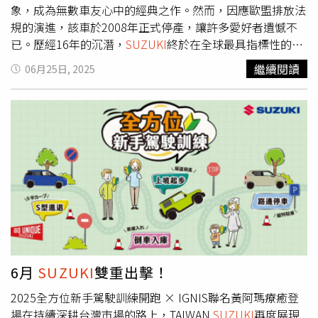
艦店 (台北市大安區敦化南路一段177巷23號1
象，成為無數車友心中的經典之作。然而，因應歐盟排放法
樓)Marimekko 花間藝境快閃登場！美到讓人捨不得走出來
規的演進，該車於2008年正式停產，讓許多愛好者遺憾不
來自芬蘭的設計品牌Marimekko，把對花朵的熱愛升級為一
已。歷經16年的沉潛，
SUZUKI
終於在全球最具指標性的
場視覺×生活的沉浸式展覽《Field of Flowers 花間藝
EICMA米蘭車展震撼宣告—DR-Z正式回歸！
SUZUKI
台鈴工
繼續閱讀
06月25日, 2025
境》，現正於台北新光三越A11館一樓熱鬧開展！（圖／品
業為回應廣大車友對全新DR-Z系列的熱烈支持，黃教漳董
牌提供）為了延續2025年度主題《The Anatomy of
事長第一時間即向日本
SUZUKI
本社爭取導入台灣市場，並
Flowers 花朵解剖學》，這場展覽彙集五位藝術家—Antti
隨即展開DR-Z4S與DR-Z4SM的台灣認證作業，終於在今日
Kekki、Masaru
Suzuki
、Eija Vehviläinen、Aino-Maija
正式向國內車迷盛大發表。為彰顯對台灣市場的重視，日本
Metsola、Erja Hirvi聯手創作25款全新花卉印花設計，從紙
SUZUKI
本社更特地派遣首席總工程師 加藤幸生（Sachio
本、陶瓷到布料，每一件都像花朵本人在說「快帶我回
Kato）與專業試車手 田畑廉（RenTabata）親臨發表會現
家」。（圖／品牌提供）除了可以欣賞療癒又超時髦的印花
場，分享開發理念與實際試駕心得，讓現場車迷能更深入了
藝術，現場還有展覽限定商品開放搶購，包含托特包、口金
解這台全新淬鍊而生的越野/滑胎雙雄。（圖／
SUZUKI
提
包、馬克杯、花盤、抱枕套、筷架等居家好物，甚至還有讓
供。）作為今年全台車友最引頸期盼的夢幻車款，DR-Z4S
人一秒下單的收藏海報與明信片，每樣都像是把芬蘭設計美
與DR-Z4SM不僅承襲歷代DR-Z400系列的傳奇血統與熱銷佳
學裝進行李箱。務必把握展覽期間，不逛真的會後悔！（圖
績，更融合新世代架構與配備設定，體現日本
SUZUKI
原廠
／品牌提供）（圖／品牌提供）Marimekko 《Field of
精緻工藝。無論是在林道間挑戰極限，還是在城市街頭靈活
6月
SUZUKI
雙重出擊！
Flowers 花間藝境》展覽及期間限定店開設時間：2025年7
穿梭，皆能展現出優異的操控穩定性與騎乘樂趣。這次的全
2025全方位新手駕駛訓練開跑 × IGNIS聯名黃阿瑪療癒登
月 8日- 7月 14日。免費入場 : 預約及現場排隊於
新上市，象徵
SUZUKI
正式引領重機邁入新紀元。為了迎接
場在持續深耕台灣市場的路上，TAIWAN
SUZUKI
再度展現
Marimekko 官方Line 帳號預約可依時段優先入場鑑賞，預
備受期待的全新DR-Z系列重磅登場，
SUZUKI
台鈴工業特別