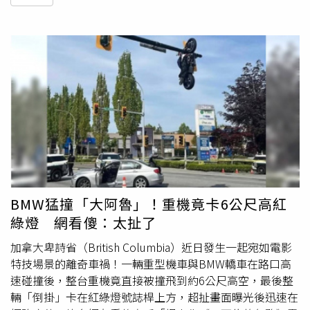
BMW猛撞「大阿魯」！重機竟卡6公尺高紅
綠燈 網看傻：太扯了
加拿大卑詩省（British Columbia）近日發生一起宛如電影
特技場景的離奇車禍！一輛重型機車與BMW轎車在路口高
速碰撞後，整台重機竟直接被撞飛到約6公尺高空，最後整
輛「倒掛」卡在紅綠燈號誌桿上方，超扯畫面曝光後迅速在