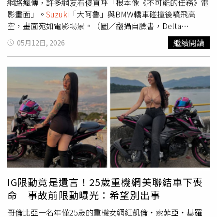
網路瘋傳，許多網友看傻直呼「根本像《不可能的任務》電
影畫面」。
Suzuki
「大阿魯」與BMW轎車碰撞後噴飛高
空，畫面宛如電影場景。（圖／翻攝自臉書，Delta
Firefighters IAFF Local 1763）根據外媒與當地警方說法，
繼續閱讀
05月12日, 2026
事故發生在加拿大卑詩省北三角洲（North Delta）與素里
市（Surrey）交界附近，地點位於Scott Road 7100號街
區、鄰近72大道（72nd Avenue）與120街（120th
Street）一帶，距離溫哥華（Vancouver）市中心東南方約
32公里。警方指出，事故發生於當地時間週六下午接近3
時，一輛BMW 3系列轎車與重型機車在路口發生猛烈碰
撞，撞擊瞬間力道驚人，導致機車整輛彈飛至半空中，最後
竟剛好卡進交通號誌橫桿結構內。從現場曝光照片與影片可
見，整輛重機懸掛在紅綠燈上方，車頭與前叉結構被號誌桿
穿過，整台車就這樣「掛在天上」，畫面極度誇張，甚至讓
不少人第一眼誤以為是假照片或AI生成圖。據了解，事故中
的重機疑似為2027年式鈴木（
Suzuki
）GSX-R1000R 40週
IG限動竟是遺言！25歲重機網美聯結車下喪
年紀念版，也就是台灣車迷俗稱的「大阿魯」，搭載四缸
命 事故前限動曝光：希望別出事
DOHC引擎，性能相當強悍。而轎車則疑似為BMW E90世
代3系列車款。外媒分析指出，GSX-R1000R車重約204公
哥倫比亞一名年僅25歲的重機女網紅凱倫・索菲亞・基羅