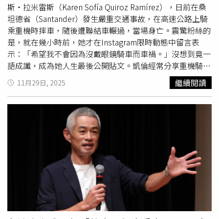
斤，若再加上騎士體重，等於超過270公斤重的車體與人
斯・拉米雷斯（Karen Sofía Quiroz Ramírez），日前在桑
員，在撞擊瞬間整個被拋飛到高空，可見當時撞擊力道相當
坦德省（Santander）發生嚴重交通事故，在高速公路上騎
驚人。不少目擊民眾也被眼前景象嚇壞，形容原本以為只是
乘重機時摔車，隨後遭聯結車輾過，當場身亡。震驚粉絲的
普通車禍，沒想到抬頭竟發現機車懸掛在號誌桿上，「像遊
是，就在幾小時前，她才在Instagram限時動態中留言表
戲或電影才會出現的場景」。甚至有人表示，第一時間只看
示：「希望我不會因為沒戴眼鏡騎車而車禍。」沒想到竟一
到地面散落殘骸，還找不到另一輛車，直到抬頭才驚覺「機
語成讖，成為她人生最後公開貼文。凱倫經常分享重機騎乘
車居然掛在天空」。事故發生後，Delta警方立即封鎖現場
影片，使用車款為
Suzuki
Gixxer，網路人氣高達4萬5千粉
繼續閱讀
11月29日, 2025
道路，消防與救援人員也同步到場協助傷者救護及交通安全
絲。根據英國《太陽報》（The U.S. Sun）與《elheraldo》
維護。由於重機卡在高處，後續還必須出動大型吊臂設備才
等多家媒體報導，這起事故發生於11月26日深夜，地點位
能順利移除，整體清理作業耗費不少時間。警方表示，目前
於吉隆（Girón）至弗羅里達布蘭卡（Floridablanca）間的
初步研判事故可能與超速有關，但尚未確認究竟是BMW駕
高速公路。凱倫當時騎乘她經常出鏡的
Suzuki
Gixxer重機出
駛還是重機騎士超速釀禍。所幸BMW駕駛並未受傷，而重
門，疑似在兩輛車之間穿越時失去平衡，先撞上一輛雪佛蘭
機騎士雖然傷勢嚴重，但沒有生命危險。參與救援的三角洲
（Chevrolet Spark）轎車後倒地，再遭對向駛來、來不及
消防員工會（Delta Firefighters IAFF Local 1763）事後也
閃避的聯結車輾壓。當地交通官員指出，雖然現場醫護人員
在社群平台發文，除了祝福傷者早日康復外，也呼籲民眾務
迅速趕到，但凱倫因傷勢過重仍宣告不治。警方表示，目前
必減速慢行、保持警覺，提醒大家高性能車輛一旦發生事
事故初步研判為車陣鑽縫行駛導致的摔車與連環碰撞，不過
故，往往只在短短幾秒內，就可能釀成難以想像的後果。
仍將透過監視器畫面分析與目擊者訪談，調查是否涉及其他
在 Instagram 查看這則貼文 從 Instagram 分享的貼文
交通違規或責任歸屬。檢察單位也已啟動刑事調查程序。意
外發生後，大批粉絲湧入凱倫社群留言哀悼，直呼：這真的