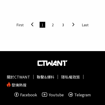
本刊記者也透過此次試駕整理5大看點。一、適合都市使用
的緊湊車身與前一代Swift相比，第4代車長多了15mm來到
3,860mm，不過車寬、車高及軸距仍維持1,735mm、
1,480mm及2,450mm，迴轉半徑也同樣為4.8m，不僅能夠
輕易從巷弄中掙脫、在街道上迴轉，對新手駕駛來說，搭配
First
1
2
3
Last
全車系標配的倒車顯影也可以更快速停進車格中。二、可愛
又帶點帥氣的全新風貌全新Swift採用的LED頭燈以內鏡＋光
棒式的燈光設計，可以在照明時呈現更寬闊的外觀，同時配
有鋼琴黑色的前格柵和與日行燈相呼應的L型標誌，看起來
更加大膽，並承襲家族的蚌殼式引擎蓋，在嶄新外觀之餘仍
保有經典。Swift採用的LED頭燈以內鏡＋光棒式的燈光設
計，可以在照明時呈現更寬闊的外觀。（圖／黃威彬攝）
雖然是一台可愛小車，車側卻充滿肌肉感，多了幾分帥氣和
個性，不過懸浮設計車頂又為Swift增添輕盈感。值得注意
關於CTWANT
聯繫&爆料
隱私權政策
的是，16吋雙色切削輪圈，在重量、強度和空氣力學的平衡
比過去減少15%的滾動阻力。16吋雙色切削輪圈在重量、
發燒熱搜
強度和空氣力學的平衡比過去減少15%的滾動阻力。（圖／
Facebook
Youtube
Telegram
黃威彬攝） 從車後看，獨特雕塑的後門和寬大的後保險
桿，梯形形狀又為車輛添加一份穩定感，且首次在Swift中