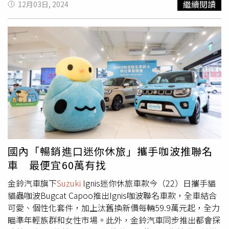
繼續閱讀
12月03日, 2024
陪伴車主安心迎接新一年！（圖/
SUZUKI
提供。）全車系免
多品牌汽車銷售和售後服務的汽車集團，不僅成立
https://www.kia.com/tw/offers/car-offers.html
費健檢，週週拿大獎活動活動期間：2025年1月1日 ~ 2月15
Porsche、Kia、Skoda、
Suzuki
等經銷據點，業務也延伸至
日此次活動涵蓋全台
SUZUKI
授權經銷據點，提供所有車主
汽車零配件及汽車租賃服務，更營運台灣南部大鵬灣國際賽
尊榮服務與豐富回饋：五大好禮內容：●好禮1-免費車輛健
車場，如今再將觸角伸至Stellantis集團在台代理。
檢：九大系統由專業技師檢查車輛狀況，保障行車安全。●
Stellantis東南亞區營運長Daniel Gonzalez表示，「尚騰汽
好禮2-精美桌曆贈送：完成車輛健檢及定保登錄即可獲得
車集團是值得信賴的合作夥伴，憑藉其專業知識和對市場的
SUZUKI
限量精美桌曆（數量有限，送完為止）。●好禮3-
理解，獲得Stellantis的支持與信任，有助於強化我們在台
原廠機油享9折優惠：以最經濟實惠的價格享受原廠品質。
灣的品牌。」目前Stellantis正持續評估台灣市場，計劃
●好禮4-週週抽好禮：車輛保養單筆消費滿200元即可參加
2025年與寶嘉聯合的新團隊一起導入Stellantis集團旗下的
抽獎活動，有機會獲得最大獎GIXXER SF250乙台！●好禮
其他品牌，包括Jeep吉普、Alfa Romeo愛快羅密歐與
5-超值購車優惠：購買GSX-R150，現金價98,000元，再享
RAM。
分期購車36期0利率。購買GIXXER 250系列，享分期購車36
國內「暢銷進口迷你休旅」攜手咖波推聯名
期0利率或15,000元購車金優惠(年式限定)。
車 最便宜60萬有找
金鈴汽車旗下
Suzuki
Ignis迷你休旅車款今（22）日攜手貓
貓蟲咖波Bugcat Capoo推出Ignis咖波聯名車款，全車結合
可愛、個性化套件，加上汰舊換新價每輛59.9萬元起，全力
瞄準年輕族群和女性市場。此外，金鈴汽車同步推出都會探