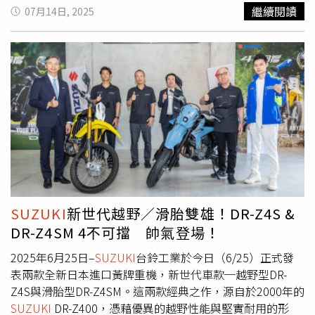
MIKATI，為慶祝成立10週年，攜手 ARTIFACTS 聯手開出一
繼續閱讀
07月14日, 2025
間繽紛限時快閃店，現正熱鬧登場中！（圖／品牌提供）這
次以 2025 秋冬系列主題「慶典 Celebration」為靈感，把
整間店變成歡樂派對現場：搭配 MIRA MIKATI 標誌性的花
卉、蘑菇與愛心等童趣元素；而吸睛指數100%的就
是 MIRA MIKATI x BE@RBRICK 的巨型聯名公仔，搭配以色
彩塊拼接打造的椅子、抱枕與滑板，為整體注入活潑趣味。
（圖／品牌提供）（圖／品牌提供）MIRA MIKATI 2025秋
冬系列，以「慶典」為靈感發想，延續品牌一貫歡樂趣味風
格，並融入 Mira 設計師本人曾於巴黎時裝週採訪中提到的
「重返校園」願景，巧妙地將校園元素注入設計，打造一場
充滿童趣與懷舊情懷的歡樂盛典。（圖／品牌提供）這次特
別引進MIRA MIKATI 與比利時家居品牌 HOME STUDYO 聯
SUZUKI
新世代越野／滑胎雙雄！DR-Z4S &
名推出家居陶瓷系列，以 HOMESTUDYO 宛如充氣造型的
DR-Z4SM 4不可擋 帥氣登場！
「Blow Up」系列為基礎，融入 Mira 特別調製的漸層色
調，並由工匠手工製作與上色。系列中有花器、水壺、碗
2025年6月25日–
SUZUKI
台鈴工業於今日（6/25）正式發
盤，為居家空間注入繽紛的藝術氣息。（圖／品牌提供）
表兩款全新日本進口黃牌重機，新世代車款─越野型DR-
ARTIFACTS x MIRA MIKATI獨家限定快閃店活動時間：2025
Z4S與滑胎型DR-Z4SM。這兩款經典之作，源自於2000年的
年7月10日至2025年8月21日活動地點：ARTIFACTS 敦南旗
SUZUKI
DR-Z400，憑藉優異的越野性能與堅實耐用的形