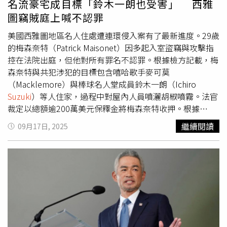
名流豪宅成目標「鈴木一朗也受害」 西雅
是死亡預兆。凱倫是當地社群平台上頗具人氣的重機與刺青
圖竊賊庭上喊不認罪
網紅，在Instagram擁有約2.2萬名追蹤者，TikTok則有約
1.5萬粉絲，綜合總數達4萬5千人。她經常分享騎乘Gixxer
美國西雅圖地區名人住處遭連環侵入案有了最新進度。29歲
的影片與生活照，其中部分影片觀看次數突破200萬。她也
的梅森奈特（Patrick Maisonet）因多起入室盜竊與攻擊指
熱愛刺青，經常展露身上的圖騰，受到年輕族群喜愛。在事
控在法院出庭，但他對所有罪名不認罪。根據檢方記載，梅
故發生數小時前，她在Instagram限時動態中表示，她平常
森奈特與共犯涉犯的目標包含嘻哈歌手麥可莫
騎車會戴的眼鏡壞了，這次只能裸眼騎行，語帶玩笑地說：
（Macklemore）與棒球名人堂成員鈴木一朗（Ichiro
「希望我不會因為沒戴眼鏡騎車而撞車。」貼文一出，如今
Suzuki
）等人住家，過程中對屋內人員噴灑胡椒噴霧。法官
被大批粉絲視為「死亡預兆」，紛紛湧入留言哀悼：「這就
裁定以總額逾200萬美元保釋金將梅森奈特收押。根據
是（死亡）預言吧」、「天啊，為什麼妳要冒險？好心
《ABC新聞》報導，梅森奈特在8月21日於自宅因另一起入
繼續閱讀
09月17日, 2025
痛」、「竟然真的說中了」。更令人感傷的是，凱倫生前最
室案遭警方逮捕，隨後被依多項重罪起訴；最新庭訊中，辯
後一則Reels影片中，還寫下願望：「希望我的Gixxer洗車
方替梅森奈特提出不認罪答辯。偵辦單位表示，監視器影像
洗完後，能變成GSX750（紅牌重機）」，語氣中流露對騎
與手機定位等證據，足夠把多起案發現場串聯起來，而多件
士夢想的期待，未料這句話如今也永遠停留在她的帳號中，
失竊物品陸續在西雅圖南區一間珠寶店尋回，其中包含麥可
成為遺作。此事故在當地媒體與社群平台掀起高度關注，除
莫珍藏的西雅圖海鷹隊（Seattle Seahawks）與西雅圖音速
粉絲表達哀痛外，也有不少網友質疑裸眼騎車、鑽車縫的風
隊（Seattle Sounders）冠軍戒指。檔案顯示，2月9日清
險行為。警方提醒所有用路人，應避免高風險駕駛，騎士更
晨，鈴木一朗位於西雅圖的住家遭人闖入，鈴木家屬當時在
應確保配備齊全與視線清晰，以保護自身安全，避免憾事再
臥室內，門縫一度被伸手噴灑胡椒噴霧，所幸成功以家具頂