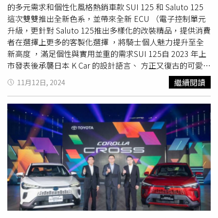
的多元需求和個性化風格熱銷車款 SUI 125 和 Saluto 125
這次雙雙推出全新色系，並帶來全新 ECU （電子控制單元
升級，更針對 Saluto 125推出多樣化的改裝精品，提供消費
者在選擇上更多的客製化選擇 ，將騎士個人魅力提升至全
新高度 ，滿足個性與實用並重的需求SUI 125自 2023 年上
市發表後承襲日本 K Car 的設計語言、 方正又復古的可愛外
型和出色的都市通勤性能，累積銷量已突破一萬五千台，成
繼續閱讀
11月12日, 2024
為不少都會騎士的首選。而經典的 Saluto 125 自 2020 年推
出以來 以其優雅復古的造型、流暢的線條設計 俘獲眾多車
迷的心，創造出耀眼的銷售成績，成為風靡市場的熱銷車
款。（圖／
SUZUKI
提供。）SUI 125上市即採用與友廠截
然不同的大膽配色，從經典的黑、白、灰，到年輕活力的
藍、橘一推出即好評聲不斷；可愛的外型，擄獲了眾多車友
的心，更將SUI 125暱稱為可愛的小鴨鴨，
SUZUKI
台鈴工
業更順勢推出「蜜柚黃」與黃色小鴨呆萌可愛的形象互相結
合；此次 SUI 125 帶來兩款全新甜蜜色彩：「泰奶紅」 、
「抹茶綠」源自日本
SUZUKI
旗下最暢銷的 K Car 「 H
USTLER 」的活潑明亮 Two Tone 雙色調設計 語彙讓 SUI
的可愛氣質更為加分，賦予更多層次感及視覺魅力。 「泰