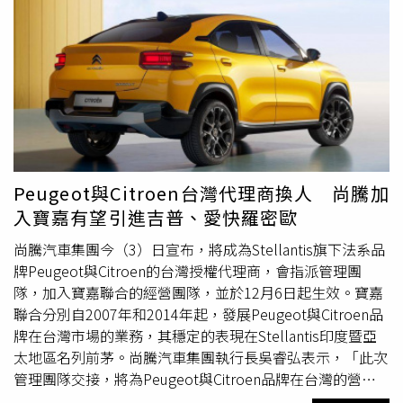
展，將歷代SWIFT一起登台展出，邀您一起欣賞SWIFT 20年
獲2025年RJC年度汽車獎。Swift自2004年問世以來，擄獲
廠保固。本月入主The Kia EV6 The Kia EV6 GT，可享「五
的經典魅力。（圖／
SUZUKI
提供。）活動資訊活動日期：
全球超過900萬名車主，成為城市駕駛愛好者的設計標竿和
年0元盡情駕馭」專案(總價值逾23萬元)，再享高額100萬0
3/5(三)～3/16(日)活動時間：週一~週四及週日
崇拜車款。●台灣市場各級距新車款推出：2024年
SUZUKI
利率或首年低月付8,888元，並提供電動車高壓電池享八年
11:00~21:30、週五~週六11:00~22:00活動地點：三創生活
台鈴工業針對各級距市場推出符合各式熱銷車款；國產速克
16萬公里原廠保固。（圖／台灣森那美起亞提供）為了成為
園區 1F 十二立方 (台北市中正區市民大道三段2號)20周年
達部分，SUI 125於3月推出熱情奔放的「蜜柚黃」、11月
全台頭家最有力的後盾，本月入主Kia商用車卡旺，即可享
經典回顧：https://www.taiwan
suzuki
.com.tw/research-
則帶來活潑明亮Two-Tone雙色調設計的「泰奶紅」、「抹
有0元升級電子後視鏡，再加碼推出四年12萬公里全車原廠
swift
茶綠」；Saluto125於11月同步推出三款全新車色，延續經
保固，再享高額0利率(註5)。Kia總代理台灣森那美起亞誠摯
典美學的「蒙地拿紅」、「維蘇威黑」、「卡拉拉白」；並
敬邀所有喜愛Kia的車迷們，即刻親臨全台Kia展示中心鑑賞
將國產速克達全系列，全面換裝全新 ECU（電子控制單
體驗，與Kia一同攜手邁向永續移動新生活，開啟與眾不同
Peugeot與Citroen台灣代理商換人 尚騰加
元），進一步優化引擎的燃燒效率和動力輸出，提供更優異
的駕駛新視野。註1：係指依據2025年3月監理所公布之新
入寶嘉有望引進吉普、愛快羅密歐
的油耗表現。進口大型重機則於3月份引進全新世代800家
車領牌數據為準。非豪華純進口品牌係指以下品牌：Kia,
族-運動跑車-GSX-8R，以及多功能冒險車-V-STROM 800，
尚騰汽車集團今（3）日宣布，將成為Stellantis旗下法系品
Mazda, VW,
Suzuki
, Skoda, Subaru, Peugeot, Citroen。註
不同風格的車型滿足每位騎士的多樣化需求。綜上所述，
牌Peugeot與Citroen的台灣授權代理商，會指派管理團
2：係指依據2025年3月監理所公布之新車領牌數據為準。
SUZUKI
透過在主要市場的強勢表現、新車型的成功推出、
隊，加入寶嘉聯合的經營團隊，並於12月6日起生效。寶嘉
非豪華進口休旅係指以下車款：Toyota RAV4, MazdaCX-5,
全球市場的穩定增長以及產品多樣化與創新，實現了2024
聯合分別自2007年和2014年起，發展Peugeot與Citroen品
Mazda CX-60, Volkswagen Tiguan, Subaru Forester,
年全球營收的新高。為回饋台灣消費者的支持與信任，
牌在台灣市場的業務，其穩定的表現在Stellantis印度暨亞
Skoda Karoq, MitsubishiEclipse, Peugeot 3008。註3：係
SUZUKI
台鈴工業宣布將於2025年1月1日至2月15日推出
太地區名列前茅。尚騰汽車集團執行長吳睿弘表示，「此次
指依據2025年3月監理所公布之新車領牌數據為準，The
「全車系免費健檢，週週抽大獎活動」，以
管理團隊交接，將為Peugeot與Citroen品牌在台灣的營
new Carnival同級車款係指Toyota Sienna。註4：部分配備
SUZUKI
& eReady全車系九大系統免費健檢及五大好禮，
運，創造重大的成長與創新的契機。」尚騰集團是台灣經營
為選配項目。註5：詳細優惠內容請參考