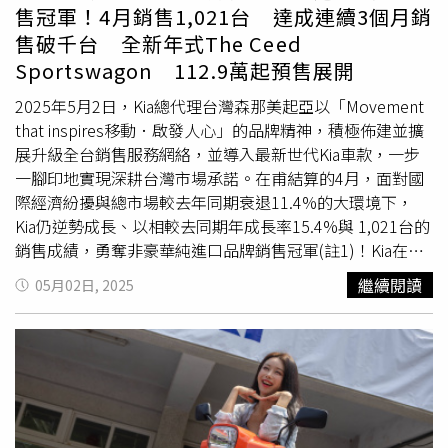
鬆入主IGNIS，展開嶄新人生旅程！2025 全方位新手駕駛訓
統，讓騎士能自在穿梭林道與砂石路段，盡情釋放越野潛
售冠軍！4月銷售1,021台 達成連續3個月銷
練 擴大開跑 全台16場次報名中為幫助新手駕駛建立正確的
能。全車導入輕量化設計，搭配全新車架結構，結合高亮度
售破千台 全新年式The Ceed
駕駛觀念與技術，TAIWAN
SUZUKI
自2023年起舉辦的「全
單眼LED 頭燈、齒比優化與舒適新座墊，從郊山小徑到長途
Sportswagon 112.9萬起預售展開
方位新手駕駛訓練活動」廣受好評，2024年場次更一位難
荒野皆能展現出色的操控穩定與騎乘舒適性。在科技配備方
求。2025年活動全面升級，共規劃16場次，自5月18日至7
面，DR-Z4S 搭載多項先進輔助系統，進一步提升騎乘體驗
2025年5月2日，Kia總代理台灣森那美起亞以「Movement
月20日於全台北中南同步展開，首次採用「一日兩地同步舉
與安全性：
SUZUKI
離合器輔助系統(SCAS)：操作更輕鬆，
that inspires移動．啟發人心」的品牌精神，積極佈建並擴
辦」，讓更多有意願參加的新手駕駛能就近參與。本次活動
減輕手部負擔，具備滑動離合功能，有效降低退檔時後輪鎖
展升級全台銷售服務網絡，並導入最新世代Kia車款，一步
特別邀請資深教練現場指導， 學員還能親自駕駛
SUZUKI
熱
死風險
SUZUKI
動力選擇系統（SDMS）：依照路況與需求
一腳印地實現深耕台灣市場承諾。在甫結算的4月，面對國
門車款SWIFT、IGNIS與JIMNY，體驗車輛的優異操控性與
切換動力輸出模式
SUZUKI
循跡控制系統（STCS）：穩定
際經濟紛擾與總市場較去年同期衰退11.4%的大環境下，
安全科技，在安全環境中強化駕駛信心。結合駕駛訓練與風
輪胎抓地力，有效避免打滑G（Gravel）模式：針對未鋪設
Kia仍逆勢成長、以相較去同期年成長率15.4%與 1,021台的
格體驗
SUZUKI
打造最貼近生活的品牌接觸透過一邊學習駕
道路提供更穩定的動力輸出與操控表現線傳電子節流閥系
銷售成績，勇奪非豪華純進口品牌銷售冠軍(註1)！Kia在
駛技巧、一邊享受可愛萌力，
SUZUKI
打造出不只是汽車品
統：提供更細膩、更即時的油門反應無論是挑戰山野還是征
2025年銷售自2月起已連續3個月銷售領牌突破千台，未來
繼續閱讀
05月02日, 2025
牌，更是陪伴生活每個階段的移動夥伴。不論你是剛學開車
服街頭，DR-Z4S 以全面升級的動力與科技系統，重新定義
也將持續朝連續三年銷量破萬台、穩健成長的目標邁進。甫
的新手，或是準備展開人生新篇章的社會新鮮人，
SUZUKI
次世代多功能雙用車的標準。
SUZUKI
DR-Z4SM 「YOUR
上市的輕奢精品掀背The new Picanto榮登同級進口銷售冠
都準備好陪你一起啟程。現在趕快上TAIWAN
SUZUKI
官網
STREETS.YOUR PLAYGROUND」DR-Z4SM 為
SUZUKI
經典
軍。（圖／台灣森那美起亞提供）。其中，多款車型皆繳出
或全台各大展示中心來報名吧。 SCROSS ALLGRIP全新到港
滑胎車款的全新進化版本，搭載水冷 DOHC 單缸引擎，輸
亮眼成績：甫上市的輕奢精品掀背The new Picanto榮登同
優惠中（圖／
SUZUKI
提供）。全新到港的2025年式THE
出線性飽滿，結合專為街道設計的 17 吋鋁合金輪框與輕量
級進口銷售冠軍(註1)；蟬聯2022-2025四屆車訊風雲獎「最
NEW S-CROSS，主動安全防護再進階，升級LKA車道維持
化車架，帶來絕佳過彎穩定性與靈活操控表現。搭配可切換
佳進口大型MPV」的全功能豪華休旅The new Carnival，勇
輔助，能主動偵測車道標線並提供輔助轉向修正，有效減少
式 ABS 系統，面對濕滑彎道或激烈煞車狀況皆能自如應
奪同級進口銷售冠軍(註1)； The new Sorento 新能源旗艦