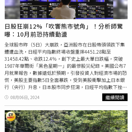
現行款的47.4km/ L ，提升到51.9km/ L SUI 125 更從現行
Corolla、Benz GLC及Ford Kuga。至於進口熱銷休旅車款
款的 4 6 8 km/ L ，提升到 51. 1 km/ L ，能源效率也從4級
排行前5名則依序為：Toyota RAV4掛牌數1,597輛、Mazda
提升為3級 。讓動力與燃油效率之間達到最完美的絕佳平衡
CX-5銷量458輛、Kia Sportage銷量394輛、
Suzuki
Jimny銷
騎士能夠享受更高效的燃油使用率，也使得每次出行更加環
量324輛及Volkswagen Tiguan銷量238輛。
日股狂崩12%「吹響熊市號角」！分析師驚
保、經濟；SEP引擎依舊保持了強勁的動力，並配備多樣貼
曝：10月前恐持續動盪
心且實用的設計，進一步滿足都會通勤的需求。為都市通勤
帶來更舒適節能的騎行體驗。（圖／
SUZUKI
提供。）此
全球股市昨（5日）大崩跌，亞洲股市在日股帶頭領跌下集
外，
SUZUKI
台鈴工業更針對 Saluto 125 與國內知名精品廠
體遭血洗，日經平均指數終場收盤重摔4451.28點至
商聯手推出多樣化的改裝精品，包含外觀配件、車身保護件
31458.42點、收跌12.4％，創下史上最大單日跌幅，突破
及載物系統等多項精品，旨在增添實用性與美觀度。例如，
1987年華爾街「黑色星期一」的最慘股災紀錄。美國公布7
擁有復古感的黑化後保桿不僅提升車身的安全性，也為車款
月就業報告，數據遠低於預期，引發投資人對經濟市場的恐
增添了經典風格。此外，多款外觀配件，如夢幻藍前風鏡、
慌，美股主要指數5日全面暴跌，受到美股衝擊加上日本銀
黑化後座靠墊與黑化鋁合金後貨架，讓騎士可以打造出屬於
行（央行）升息，日本股市同步狂瀉，日經平均指數下挫
自己的復古風格。這些改裝精品不僅讓 Saluto 125 更具魅
12.4％或4451.28點，收在31,458.42點，寫下史上最大單日
繼續閱讀
08月06日, 2024
力，也使每位騎士都能根據自己的需求與偏好，賦予愛車獨
跌點。包括日本大咖「集團股」三菱商事（Mitsubishi）、
一無二的個人風格。全新「泰奶紅」、「抹茶綠」的
丸紅（Marubeni）、三井物產（Mitsui）及住友商事
SUI125 與「維蘇威黑」、「蒙地拿紅」、「卡拉拉白」的
（Sumitomo），股價全都大跳水、跌幅超過14％，日經指
Saluto 125 將於11月中旬正式上市，邀請所有熱愛生活、
數期貨也二度被觸發「熔斷機制」暫停交易，日本股市上演
注重風格的騎士親身體驗，與
SUZUKI
一同駕馭多彩生活，
熊市衰退危機。對此，瑞銀全球財富管理亞太區投資長鄭汪