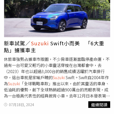
享受時尚與舒適兼具的騎行樂趣。慶祝SUI 125「泰奶
清（Kelvin Tay）表示，日本股市在過去2年裡之所以表現強
紅」、「抹茶綠」甜蜜上市，即日起購車即享現金購車優惠
勁，唯一的主要原因為日圓一直持續「疲軟」，不過如今情
5,000元，分期購車24期0利率，解壓你的都市騎行新生
況出現大逆轉，越來越多投資人決定退出日本股市，「我認
活，讓出行更自遊自在慶祝Saluto 125「維蘇威黑」、「蒙
為他們現在正因這個原因撤離」，並形容日本市場就像正在
地拿紅」、「卡拉拉白」個性上市，即日起購車即享分期購
接住一把「掉落的刀」。東海東京研究所（Tokai Tokyo
車24期0利率，匠人之手，藝術之韻，等您體驗！
Research Institute）分析師鈴木誠一（Seiichi
Suzuki
）則
示警，日股市場在10月前都將持續動盪。至於投資人該繼續
新車試駕／
Suzuki
Swift小而美 「6大重
拋售或買進呢？日本金融機構IG分析師Yeap Jun Rong認
點」擄獲車主
為，投資人可持續關注美國供應管理協會（ISM）所公布的
美國服務業數據，有助判斷全球這波拋售潮是否反應過度。
休旅車強勢占據車市版圖，不少房車逐漸面臨停產命運，不
過有一台可愛又輕巧的小車靈活穿梭在台灣都會中，去
（2023）年也以超過3,000台的銷售成績活躍於汽車排行
中，這台車就是家喻戶曉的
Suzuki
Swift。Swift自2004年作
為
Suzuki
「全球戰略車款」推出以來，由於其靈活的車身、
低油耗的優勢，創下全球熱銷超過900萬台的亮眼表現，成
為一台極具代表性的經典掀背小車。去年12月日本發表第4
代全新Swift，台灣在7月10日也正式上市，採單一車型，且
繼續閱讀
07月18日, 2024
新增多項配備以後，售價只比前一代漲1萬元來到73萬元，