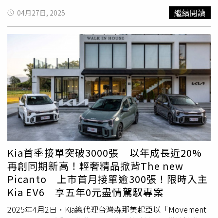
照的夏日時光！VITARA歡慶周年專案（圖／
SUZUKI
提
加熱坐椅、方向盤加熱功能等豪華配備，提供更尊榮款待的
白骨化，並被裝入垃圾袋中。據調查，鈴木伸彥與父親同
來也將持續提供更豐富的車主專屬活動與優質服務，積極與
繼續閱讀
供）。VITARA科技性能全面勁化，搭載新世代 48V HYBRID
04月27日, 2025
舒適駕馭享受。持續升級全台擴展通路量能，限時入主享專
住，一名鄰近餐館的居民4月6日因為發現餐館已經約一周未
全台車主們保持密切的互動交流，攜手提升品牌價值與消費
輕油電科技及 1.4 L BOOSTERJET 缸內直噴渦輪增壓引
屬禮遇為感謝所有熱愛Kia的朋友們，Kia總代理台灣森那美
營業，前往附近派出所報案。警方到場後，在鈴木伸彥住所
者滿意度。2025年「
SUZUKI
峠の茶屋」將陸續於中部與南
擎，不只輸出 129.2 PS / 23.9 kgm 強悍動力，更以優異車
起亞以實際行動履行深耕台灣市場的承諾，持續啟動通路升
內發現他企圖自殺，頸部有多處刀傷，但生命無大礙。鈴木
部登場，誠摯邀請所有車主及喜愛
SUZUKI
的朋友們，敬請
身結構及輕量化設計，實現寧靜感及優越的油耗表現，S 車
級佈建計畫，預計2025年全年總計將擴展/升級全台總計13
伸彥在接受警方詢問時坦承，父親早在回家時已倒地身亡，
期待後續中、南部場次的相關消息，歡迎全台車友密切關注
款更造就 19.3 km/L* 節能油耗。不只動能勁化，VITARA讓
座服務據點，接下來5月7日也將迎來慶順汽車南台中3S展
自己則因為「辦喪事太麻煩」才選擇將遺體藏在壁櫥中。鈴
SUZUKI
官網及社群平台，掌握最新活動消息。
你玩更野！ALLGRIP 適時智慧型四輪傳動系統可依路況及
示中心盛大開幕！同時，Kia總代理台灣森那美起亞於本月
木伸彥進一步供稱，早在母親於2010年左右去世時，他便
喜好，在 AUTO / SPORT / SNOW / LOCK 四種行駛模式中
份盛大推出全車系專屬禮遇方案。入主全新年式The Ceed
因為應對親戚與警方事務感到疲憊，因此對父親身亡後的喪
自由變換，一路更有ACC主動式安全車距巡航控制、BSM 車
Sportswagon即享包含Smith Vega隔熱紙與雙鏡頭行車紀錄
葬事宜變得麻木。他表示，雖然對父親感到抱歉，但夏天時
側盲點偵測、DSBS 雙感知器煞車輔助等
SUZUKI
Safety
器的前瞻配件組(總價值逾30,000元)；入主Kia進口極致休旅
只能靠殺蟲劑與除臭劑消除遺體異味。警方調查發現，鈴木
Support 安全科技為你隨行守護，從主動到被動，提供駕乘
The Sportage，即享總價值逾50,000元的「潮旅升級
伸彥經營的中華餐館已有約70年歷史，最早由祖父創立，後
者完善保護。VITARA獨樹一格的外型搭配傲人的越野性能及
組」，包含Smith Vega隔熱紙、雙鏡頭行車紀錄器、LED後
由父親經營，鈴木伸彥則是在父親退休後接手。鈴木伸彥表
持續進化的安全科技，激發你對駕馭的渴望！為了感謝台灣
廂尾門燈組、3D立體卡固腳踏墊與後廂行李墊，同時再享
示，隨著存款耗盡、雙親相繼離世，自己對未來感到絕望，
Kia首季接單突破3000張 以年成長近20%
消費者對VITARA的好評與支持，TAIWAN
SUZUKI
特別準備
80萬元零利率的專屬禮遇方案。限時入主The Kia EV6 / The
因此選擇自殺。他於4月6日持菜刀刺了頸部5次，送醫治療
再創同期新高！輕奢精品掀背The new
「20周年專案」，讓有
SUZUKI
好車陪伴的好朋友們，一起
Kia EV6 GT，可享「五年0元盡情駕馭」專案(總價值逾23萬
後於4月14日出院，警方隨即將他以屍體遺棄罪嫌逮捕，全
擁抱艷陽高照的初夏。敬請車迷朋友趁著艷陽高照的初夏之
Picanto 上市首月接單逾300張！限時入主
元)，包括V2L車外電器電源分享器、家用充電設備、五年U-
案目前仍在續釐清細節與犯案動機中。◎勇敢求救並非弱
際，前往
SUZUKI
全台各大經銷據點，體驗
SUZUKI
各具特
Kia EV6 享五年0元盡情駕馭專案
POWER無限快充，以及五年免費保養等尊榮禮遇，再享高
者，您的痛苦有人願意傾聽，請撥打1995◎如果您覺得痛
色車款，更要體驗一下VITARA的越野性能。CARRY歡慶周年
額100萬0利率或首年低月付8,888元。同時，Kia乘用車全車
苦、似乎沒有出路，您並不孤單，請撥打1925
2025年4月2日，Kia總代理台灣森那美起亞以「Movement
專案頭家好幫手CARRY本月領牌贈送「米其林防爆高效隔熱
系皆享有五年不限里程全車原廠保固，電動車高壓電池再享