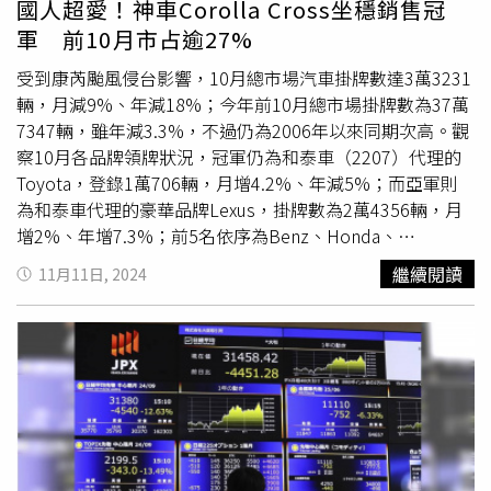
國人超愛！神車Corolla Cross坐穩銷售冠
奶紅」擁有甜香濃郁又明亮的橘紅色調，散發出溫暖與時尚
軍 前10月市占逾27%
的氣息「抹茶綠」的色調則柔和自然、柔滑順口，為日常騎
行注入清新氣息，讓車主在車陣中也能感受到一份從容與放
受到康芮颱風侵台影響，10月總市場汽車掛牌數達3萬3231
鬆，更讓 SUI 125 成為都會生活中一道亮麗的風景線 。
輛，月減9%、年減18%；今年前10月總市場掛牌數為37萬
（圖／
SUZUKI
提供。）不僅SUI 125 繽紛上 市 Saluto 125
7347輛，雖年減3.3%，不過仍為2006年以來同期次高。觀
也帶來三款全新經典配色，將車款設計由著名義大利設計師
察10月各品牌領牌狀況，冠軍仍為和泰車（2207）代理的
Alessandro Tartarini 操刀的優雅義式美學提升至全新高
Toyota，登錄1萬706輛，月增4.2%、年減5%；而亞軍則
度。這次推出的三款新色，延續了 Saluto 125 的經典美學
為和泰車代理的豪華品牌Lexus，掛牌數為2萬4356輛，月
風格：「 維蘇威黑」帶來深邃穩重的氣息，低調而奢華，
增2%、年增7.3%；前5名依序為Benz、Honda、
黑色車身在光影間更顯精緻與質感「蒙地拿紅」擁有濃烈的
Hyundai。而Toyota與Lexus在10月合計登錄1萬2873萬
繼續閱讀
11月11日, 2024
紅色基調， 充滿熱情奔放的自信氛圍 ，無論在哪裡都能輕
輛，年減3.1%，市占38.7%，累計雙品牌前10月領牌數12
鬆吸引目光，是騎士在都市中彰顯個性的完美選擇「卡拉拉
萬6745輛，年減1.8%、市占33.6%，其中Toyota市占達
白」則以義大利知名的卡拉拉大理石為靈感，純淨而優雅，
27.1%。在10月車款銷售方面，Toyota Corolla Cross小改
適合追求高雅格調的騎士，讓每位騎士都能騎出一份優雅與
款上市後即以3,467輛坐穩銷售冠軍，小商車霸主Town
氣度，更成為都市騎行中一道時尚風景。為了提供更優異的
Ace、進口休旅RAV4及跨界輕休旅Yaris Cross也分別以
油耗表現，
SUZUKI
台鈴工業將旗下國產速克達全系列，全
2,034、1,597及1,285輛的銷售成績囊括全市場前4名，也是
面換裝全新ECU（電子控制單元），進一步優化引擎的燃燒
10月唯4款單月銷量破千的車款。第5至第10名銷售車款為
效率和動力輸出使油耗表現較以往更加出色 Saluto 125 從
Mitsubishi Veryca、Lexus NX、Honda CR-V、Toyota