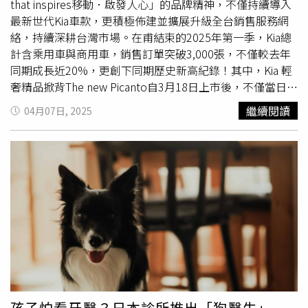
that inspires移動．啟發人心」的品牌精神，不僅持續導入
紙」，另指定車款贈送$10,000元購車金。敬請車迷朋友趁
8年/16萬公里原廠保固。敬邀所有熱愛Kia的朋友，親臨全
最新世代Kia車款，更積極佈建並擴展升級全台銷售服務網
著豔陽高照的初夏之際，前往
SUZUKI
全台各大經銷據點，
台各大展示中心感受Kia「移動‧啟發人心」的品牌核心價
絡，持續深耕台灣市場。在甫結束的2025年第一季，Kia總
體驗
SUZUKI
各具特色車款，更要體驗一下CARRY的優異操
值，近距離體驗Kia全車系的迷人魅力。註1: 係指依據2025
計含乘用車與商用車，銷售訂單突破3,000張，不僅較去年
控性。試乘IGNIS車系贈送『黃阿瑪迷你麻糬娃娃吊飾盲
年4月監理站公布之新車領牌數據為準。非豪華純進口品牌
同期成長近20%，更創下同期歷史新高紀錄！其中，Kia 輕
盒』，來店試乘贈送之贈品，贈獎活動均需填寫完整客戶資
係指Kia, Mazda, VW, Skoda,
Suzuki
, Subaru, Citroen,
奢精品掀背The new Picanto自3月18日上市後，不僅當日短
料，贈品有限，送完為止。舊換新價係指扣除政府舊換新補
Peugeot；The new Picanto 同級車款係指
Suzuki
Ignis,
短5小時內訂單即突破百張，上市首月已接單逾300張，再
助後之價格，詳細辦法以政府法令公告為準。IGNIS指定車
繼續閱讀
Mazda 2; The new Carnival同級車款係指 Toyota Sienna;
04月07日, 2025
次證明The new Picanto出色的產品魅力，深獲獨具品味的
款出示結業證書或同等證明文件，可享最高28,590元購車金
The Sportage同級車款係指 Toyota RAV4, Mazda CX-5,
年輕都會新貴肯定。此外，Kia全車系含乘用及商用車於3月
為購車後抵用，上限為$28,590元，購車金限當車當次購買
Mazda CS-60, VW Tiguan, Subaru Forester, Skoda Karoq,
總領牌數，也一舉達到1,035台，不僅已連續兩個月銷售領
抵用，實際交易價格由買賣雙方各自依交易條件議定之，詳
Mitsubishi Eclipse, Peugeot 3008。註2: 能源效率測試值係
牌突破千台，更一舉奪下3月非豪華純進口品牌銷售亞軍(註
情請洽各大經銷商。本活動不適用租賃、營業、政府機關及
依歐盟(1999/100/EC 指令及其後續修正指令，NEDC行車
1)！Kia進口極致休旅The Sportage自上市以來深獲家庭買
專案批/標購之車輛。58萬月付8,999專案為6年期(72個月)
型態) 測試方法所測得之結果。實際道路行駛時，因受天
家青睞，同樣在3月以380台的領牌數，榮登3月非豪華進口
貸款利率3.71% 適用車款為SWIFT、IGNIS車款 以上分期
候、路況、載重、使用空調系統、駕駛習慣及車輛維護保養
休旅銷售亞軍(註2)！深獲層峰買家青睞的全功能豪華休旅
專案經銷商及和潤企業保有審核之權利 且不得與其他優惠
等因素影響，其實際能源效率值常低於測試值。
The newCarnival，3月更以276台總領牌數，連續兩個月榮
專案併用。2025年06月各車款領牌之促銷方案，期間為自
登同級銷售冠軍(註3)！Kia進口極致休旅The Sportage於3
即日起至2025年06月30前完成領牌程序者有效。本活動不
月以380台的領牌數，榮登3月非豪華進口休旅銷售亞軍，
適用租賃、營業、政府機關及專案批/標購之車輛。SCROSS
本月入主即享總價值逾50,000元的潮旅配件組。（圖／台灣
指定車款，可享購車金為購車後抵用上限為$50,000元，購
森那美起亞提供）Kia總代理台灣森那美起亞感謝所有台灣
車金限當車當次購買抵用，實際交易價格由買賣雙方各自依
孩子怕看牙醫？日本診所推出「狗醫生」