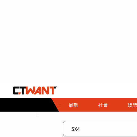
社會首頁
娛樂首頁
財經首頁
政
:::
最新
社會
娛
時事
即時
熱線
:::
直擊
大條
人物
調查
專題
３Ｃ