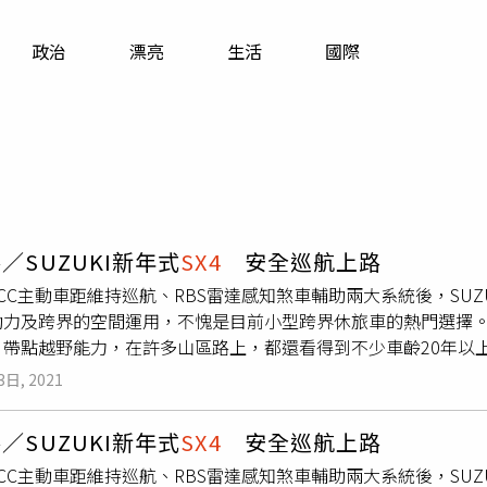
寵物
政治
漂亮
生活
國際
運勢
運動
梅酒
／SUZUKI新年式
SX4
安全巡航上路
CC主動車距維持巡航、RBS雷達感知煞車輔助兩大系統後，SUZ
動力及跨界的空間運用，不愧是目前小型跨界休旅車的熱門選擇。提
帶點越野能力，在許多山區路上，都還看得到不少車齡20年以上的Es
略高於其他日系車。不過也因為耐操，SUZUKI車系普遍有改款
3日, 2021
00轉時便可全部輸出，跑山路彎道絲毫不費力。（圖／SUZUKI提供
馬景平攝）後排椅背能做兩段式調整，為乘坐者創造出更寬敞的
／SUZUKI新年式
SX4
安全巡航上路
勢第一代的
SX4
，是SUZUKI十五年前與FIAT合作開發的第三
CC主動車距維持巡航、RBS雷達感知煞車輔助兩大系統後，SUZ
」車款，但外型仍屬於第二代小改款。差別在於，TAIWANSU