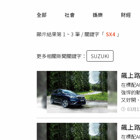
人物
汽車
全部
社會
娛樂
財經
專欄
房產新勢力
顯示結果第 1 ~ 3 筆 / 關鍵字「
SX4
」
更多相關新聞關鍵字：
SUZUKI
飆上路
在標配A
強悍的
又好開、
二手車價
03月1
在1,5
（圖／
飆上路
空間優
在標配A
「新年式