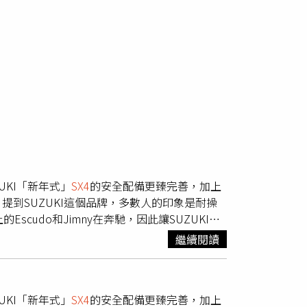
UKI「新年式」
SX4
的安全配備更臻完善，加上
到SUZUKI這個品牌，多數人的印象是耐操
cudo和Jimny在奔馳，因此讓SUZUKI的
期程較長的問題。最大扭力達22.4公斤米，且
繼續閱讀
）1,580mm的車高，凸顯了
SX4
的跨界基因。
頭部與膝部空間。（圖／馬景平攝）霸氣穩重
款全球戰略車款，本刊記者這次試駕的
SX4
，雖名為
UKI「新年式」
SX4
的安全配備更臻完善，加上
ZUKI隨著車主需求，引進了許多主、被動安全科