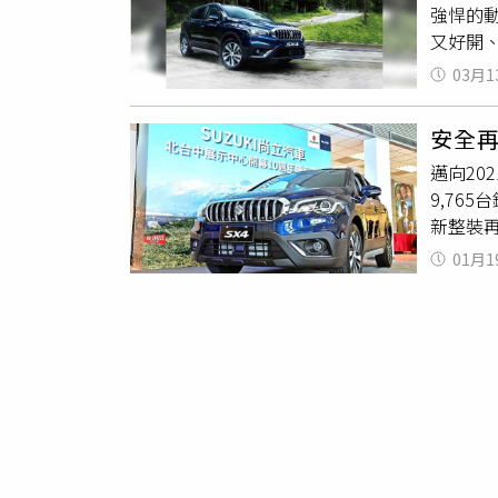
強悍的
技，並
又好開、
瀑式水
二手車價
板、多
03月1
在1,5
行的
SX4
（圖／
勢。尤
安全再
空間優
排座椅
邁向202
「新年式
出寬敞
9,76
技，並
攝）內
新整裝再
瀑式水
（圖／馬
的亮眼成
板、多
瞬間加速
01月1
式開幕
行的
SX4
SUZU
推出
SX4
勢。尤
公斤米，
改款車
排座椅
和彎道
剽悍外
出寬敞
駛16.
多功能皮
攝）內
車距維
幕等等，
（圖／馬
車速或
噴渦輪增
瞬間加速
達16.
回漲下
SUZU
式」，
改款全
公斤米，
時，Ａ