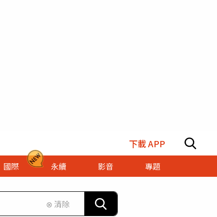
下載 APP
國際
永續
影音
專題
⊗ 清除