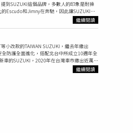
到SUZUKI這個品牌，多數人的印象是耐操
，車身線條偏向歐式風格，車頭仍為霸氣的直
cudo和Jimny在奔馳，因此讓SUZUKI的
以黑、銀雙色為主色調，搭配中央資訊整合面
期程較長的問題。最大扭力達22.4公斤米，且
的設計，而是維持一貫實用、好操作的特色。現
繼續閱讀
）1,580mm的車高，凸顯了
SX4
的跨界基因。
，跨界基因依然明顯，車室空間運用則更具優
頭部與膝部空間。（圖／馬景平攝）霸氣穩重
近一般ＳＵＶ（運動型休旅車）的水準，若將後
款全球戰略車款，本刊記者這次試駕的
SX4
，雖名為
與軸距拉大後，後排椅背可做兩段式調整，創造
T等小改款的TAIWAN SUZUKI，繼去年繳出
ZUKI隨著車主需求，引進了許多主、被動安全科
造875公升的超大置物容積。（圖／馬景平
安全防護全面進化，搭配北台中所成立10週年全
，車身線條偏向歐式風格，車頭仍為霸氣的直
觸控式中控螢幕，整合影音娛樂與行車資訊。
車的SUZUKI，2020年在台灣車市繳出近萬輛
以黑、銀雙色為主色調，搭配中央資訊整合面
引擎，可輸出140匹最大馬力。（圖／馬景平攝）
售據點。像是近來歡慶10週年慶、重新整裝後正
的設計，而是維持一貫實用、好操作的特色。現
ER JET缸內直噴渦輪增壓引擎。這具引擎是
繼續閱讀
除此之外，業者同樣趁這波氣勢，於2021新春
，跨界基因依然明顯，車室空間運用則更具優
現頗受好評。最大馬力達140匹，最大扭力更來到22.4
0週年，全新整裝後即日起正式開幕。這次
SX4
小
近一般ＳＵＶ（運動型休旅車）的水準，若將後
，這種等級的扭力，代表著瞬間加速的貼背感，
求。這次在外觀同樣有著優雅歐式設計及SUV
與軸距拉大後，後排椅背可做兩段式調整，創造
是一種充滿樂趣的駕馭體驗，何況還有每公升行
雙色鋪陳的座艙空間，搭載中央資訊整合面板、
造875公升的超大置物容積。（圖／馬景平
者忍不住技癢上路，順便試試新加入的ACC主動
ay® 及 Android Auto™的多功能觸控式螢
觸控式中控螢幕，整合影音娛樂與行車資訊。
運用毫米波主動偵測與前方車輛的距離，來調整
亦是拔尖，搭載1.4L BOOSTERJET缸內直
引擎，可輸出140匹最大馬力。（圖／馬景平攝）
助科技。搭配6前速手自排變速箱，油耗表現
能，而每公升16.8公里的省油效能，再油價持續
ER JET缸內直噴渦輪增壓引擎。這具引擎是
物小空間。（圖／馬景平攝）雖然是「新年
山林或城市駕馭都十分輕鬆。SUZIKI
SX4
小
現頗受好評。最大馬力達140匹，最大扭力更來到22.4
KI提供）科技輔助 精準完備實際開上高速公路
全科技的效能提升。
SX4
全新搭載ACC主動式車距
，這種等級的扭力，代表著瞬間加速的貼背感，
不少。跟車跟膩了，大腳一踩，換檔撥片一撥，