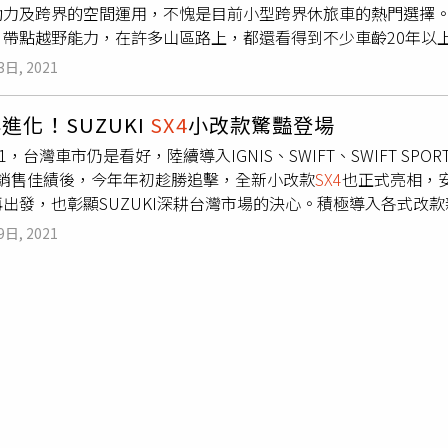
動力及跨界的空間運用，不愧是目前小型跨界休旅車的熱門選擇。提
將其列為標準配備。單從外觀來看，新年式
SX4
沒有什麼明顯改變
帶點越野能力，在許多山區路上，都還看得到不少車齡20年以上的Es
箱護罩，加上17吋的刀鋒式鋁合金輪圈，顯得相當穩重。內裝則
略高於其他日系車。不過也因為耐操，SUZUKI車系普遍有改款
功能方向盤、免鑰匙啟動及雙區恆溫空調等科技配備，沒有浮誇
3日, 2021
00轉時便可全部輸出，跑山路彎道絲毫不費力。（圖／SUZUKI提供
，其實是取代過去的
SX4
Crossover，比最早的
SX4
要大上一些
馬景平攝）後排椅背能做兩段式調整，為乘坐者創造出更寬敞的
其車尾行李廂在正常狀態下，即擁有430公升的置物空間，已接
進化！SUZUKI
SX4
小改款驚豔登場
勢第一代的
SX4
，是SUZUKI十五年前與FIAT合作開發的第三
傾倒，最大可擴充到875公升，表現相當出色。此外，車身尺寸
1，台灣車市仍是看好，陸續導入IGNIS、SWIFT、SWIFT SPOR
」車款，但外型仍屬於第二代小改款。差別在於，TAIWANSU
空間，讓後排乘坐者的頭部與膝部更加舒適。後座椅放倒後，可創
5台銷售佳績後，今年年初趁勝追擊，全新小改款
SX4
也正式亮相，
將其列為標準配備。單從外觀來看，新年式
SX4
沒有什麼明顯改變
裝以黑、銀雙色為主，走樸素實用路線。（圖／馬景平攝）新增
出發，也彰顯SUZUKI深耕台灣市場的決心。積極導入各式改款新
箱護罩，加上17吋的刀鋒式鋁合金輪圈，顯得相當穩重。內裝則
景平攝）動力沿用頗受好評的1.4升BOOSTER JET渦輪增壓
績，而為了深化服務品質，SUZUKI也陸續於全台各地整裝展
功能方向盤、免鑰匙啟動及雙區恆溫空調等科技配備，沒有浮誇
 貼背快感動力配置方面，仍沿用小改款時開發的1.4升BOOST
9日, 2021
的尚立北台中展示中心，改頭換面後將能服務大台中廣大消費者。
，其實是取代過去的
SX4
Crossover，比最早的
SX4
要大上一些
KI新一代的用在同品牌Vitara和Swift Sport 兩款車系上，表
小改款車型，希望能延續氣勢。尚立汽車北台中展示中心歡慶1
其車尾行李廂在正常狀態下，即擁有430公升的置物空間，已接
而且在1500轉時便可全部輸出。以車重僅1170公斤的
SX4
來說
型，最顯明的提升莫過於安全配備的進化，滿足消費者各方面的需
傾倒，最大可擴充到875公升，表現相當出色。此外，車身尺寸
行駛時的穩定性。再搭配六前速手自排變速箱，對駕駛者來說，
型，直瀑式鍍鉻水箱罩與17吋勁轉刀鋒輪圈；至於內裝則採黑銀
空間，讓後排乘坐者的頭部與膝部更加舒適。後座椅放倒後，可創
8公里的超水準油耗表現。遇上這顆令人印象深刻的引擎，本刊記
質方向盤、免鑰匙啟動裝置及雙區恆溫空調，並標配支援Apple CarPl
裝以黑、銀雙色為主，走樸素實用路線。（圖／馬景平攝）新增
持巡航、RBS雷達感知煞車輔助兩大安全系統。這兩項系統都是
提供給駕駛更直接與便捷的體驗。THE NEW
SX4
在省油效能上表現
景平攝）動力沿用頗受好評的1.4升BOOSTER JET渦輪增壓
適時介入煞車輔助，在高速公路長途行駛時，是非常實用的駕駛輔
壓引擎，可創造140匹最大馬力、22.4kgm最大扭力的強勁動
 貼背快感動力配置方面，仍沿用小改款時開發的1.4升BOOST
8km/l的高水準。（圖／馬景平攝）
SX4
車艙內隱藏不少貼心的置
更顯競爭力。另外，
SX4
優異的爬坡性能與高速時展現的靜謐度，在
KI新一代的用在同品牌Vitara和Swift Sport 兩款車系上，表
但
SX4
的內外變動不大，屬於第二代小改款的車款。（圖／SUZU
新上市，安全性能再進化。本次改款最吸睛部分，莫過於智慧安
而且在1500轉時便可全部輸出。以車重僅1170公斤的
SX4
來說
ＣＣ巡航系統精準地跟隨前車行進，的確讓本刊記者的右腳省事