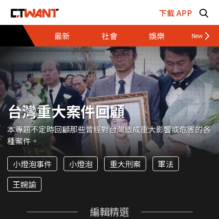
跳至主要內容區塊
下載 APP
最新
社會
娛樂
財經
台灣重大案件回顧
本專題不定時回顧那些曾經對台灣造成重大影響或危害的各
種案件。
小燈泡事件
小燈泡
重大刑案
軍法
王婉諭
編輯精選