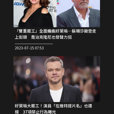
「雙重罷工」全面癱瘓好萊塢⋯蘇珊莎蘭登走
上街頭 喬治克隆尼也發聲力挺
2023-07-15 07:53
好萊塢大罷工！演員「在推特提片名」也違
規 37項禁止行為曝光