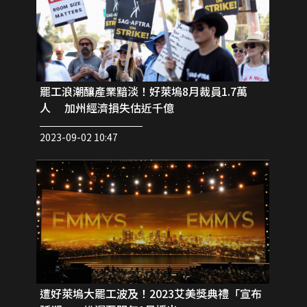
罷工浪潮釀產業黯淡！好萊塢8月裁員1.7萬
人 加州經濟損失估近千億
2023-09-02 10:47
遭好萊塢大罷工波及！2023艾美獎典禮「宣布