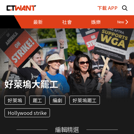
跳至主要內容區塊
下載 APP
最新
社會
娛樂
財經
好萊塢大罷工
好萊塢
罷工
編劇
好萊塢罷工
Hollywood strike
編輯精選