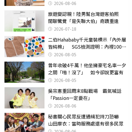
2000萬」
2026-08-06
旅遊變認親！陸男幫台灣遊客拍照
閒聊驚覺「是失聯大伯」奇蹟重逢
2026-07-18
二伯Hahababy千元童裝標示「內外層
皆純棉」 SGS檢測證明：內裡100%
聚酯纖維
2026-08-05
曾年收破4千萬！他坐擁豪宅名車一夕
之間「啪！沒了」 如今卻說更富有
2026-08-05
吳宗憲重回周末8點戰場 霸氣喊話
「Passion一定要在」
2026-08-06
秘書關心民眾反遭通緝犯持刀恐嚇
山田摩衣：當時服務處還有很多民眾
2026-08-06