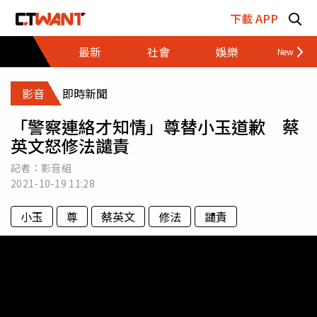
跳至主要內容區塊
下載 APP
最新
社會
娛樂
財經
影音
即時新聞
「警察連絡才知情」尊替小玉道歉 蔡
英文怒修法譴責
記者：影音組
2021-10-19
11:28
小玉
尊
蔡英文
修法
譴責