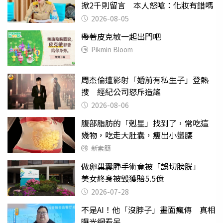
掀2千則留言 本人怒嗆：化妝有錯嗎
2026-08-05
帶著皮克敏一起出門吧
Pikmin Bloom
周杰倫遭影射「婚前有私生子」登熱
搜 經紀公司怒斥造謠
2026-08-06
腹部脂肪的「剋星」找到了，常吃這
幾物，吃走大肚囊，瘦出小蠻腰
新素簡
做卵巢囊腫手術竟被「誤切膀胱」
美女終身被毀獲賠5.5億
2026-07-28
不是AI！他「沒脖子」畫面瘋傳 真相
曝光網看呆