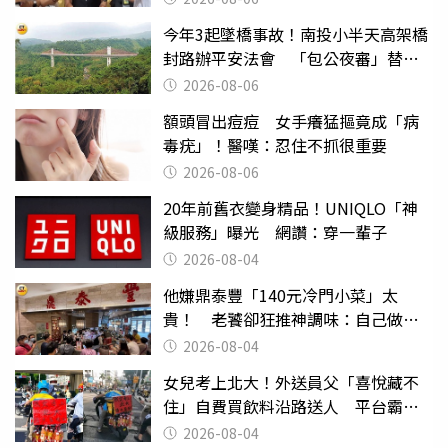
今年3起墜橋事故！南投小半天高架橋
封路辦平安法會 「包公夜審」替亡
魂伸冤
2026-08-06
額頭冒出痘痘 女手癢猛摳竟成「病
毒疣」！醫嘆：忍住不抓很重要
2026-08-06
20年前舊衣變身精品！UNIQLO「神
級服務」曝光 網讚：穿一輩子
2026-08-04
他嫌鼎泰豐「140元冷門小菜」太
貴！ 老饕卻狂推神調味：自己做不
出來
2026-08-04
女兒考上北大！外送員父「喜悅藏不
住」自費買飲料沿路送人 平台霸氣
幫付學費
2026-08-04