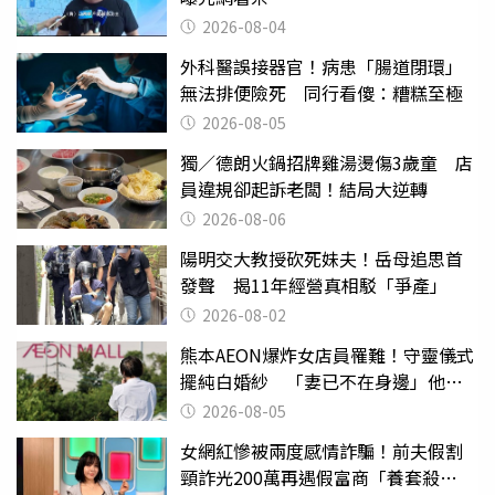
2026-08-04
外科醫誤接器官！病患「腸道閉環」
無法排便險死 同行看傻：糟糕至極
2026-08-05
獨／德朗火鍋招牌雞湯燙傷3歲童 店
員違規卻起訴老闆！結局大逆轉
2026-08-06
陽明交大教授砍死妹夫！岳母追思首
發聲 揭11年經營真相駁「爭產」
2026-08-02
熊本AEON爆炸女店員罹難！守靈儀式
擺純白婚紗 「妻已不在身邊」他淚
喊：無法想像
2026-08-05
女網紅慘被兩度感情詐騙！前夫假割
頸詐光200萬再遇假富商「養套殺