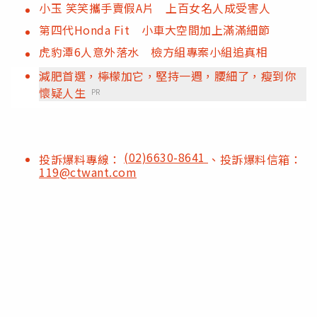
小玉 笑笑攜手賣假A片 上百女名人成受害人
第四代Honda Fit 小車大空間加上滿滿細節
虎豹潭6人意外落水 檢方組專案小組追真相
減肥首選，檸檬加它，堅持一週，腰細了，瘦到你
懷疑人生
PR
(02)6630-8641
投訴爆料專線：
、投訴爆料信箱：
119@ctwant.com