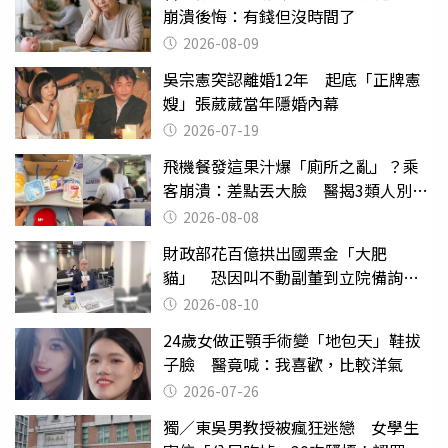
崩潰後悔：有錢但沒時間了
2026-08-09
吳宗憲突認離婚12年 起底「正牌憲
嫂」張葳葳當年隱婚內幕
2026-07-19
飛機餐發這果汁爆「廁所之亂」？乘
客崩潰：差點丟大臉 醫揭3類人別亂
喝
2026-08-08
財政部花百億拱出國票金「大肥
貓」 恐因叫不動副董到立院備詢惹
議
2026-08-10
24歲女做正顎手術變「地包天」鞋拔
子臉 醫竟喊：我喜歡，比較洋氣
2026-07-26
獨／東吳男教授被瘋狂迷戀 女學生