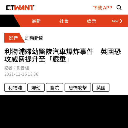
跳至主要內容區塊
下載 APP
最新
社會
娛樂
財經
影音
即時新聞
利物浦婦幼醫院汽車爆炸事件 英國恐
攻威脅提升至「嚴重」
記者：影音組
2021-11-16
13:36
利物浦
婦幼
醫院
恐怖攻擊
英國