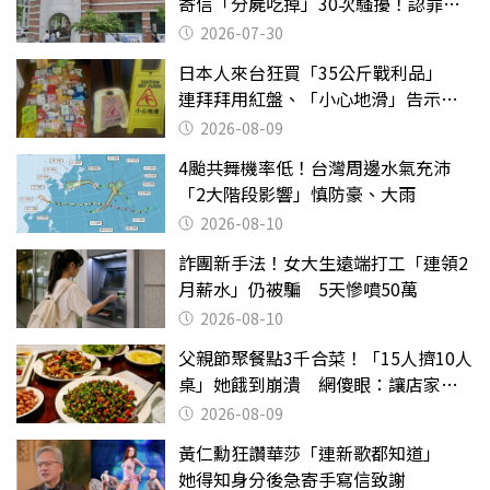
寄信「分屍吃掉」30次騷擾！認罪免
關
2026-07-30
日本人來台狂買「35公斤戰利品」
連拜拜用紅盤、「小心地滑」告示牌
也帶回家
2026-08-09
4颱共舞機率低！台灣周邊水氣充沛
「2大階段影響」慎防豪、大雨
2026-08-10
詐團新手法！女大生遠端打工「連領2
月薪水」仍被騙 5天慘噴50萬
2026-08-10
父親節聚餐點3千合菜！「15人擠10人
桌」她餓到崩潰 網傻眼：讓店家看
笑話
2026-08-09
黃仁勳狂讚華莎「連新歌都知道」
她得知身分後急寄手寫信致謝