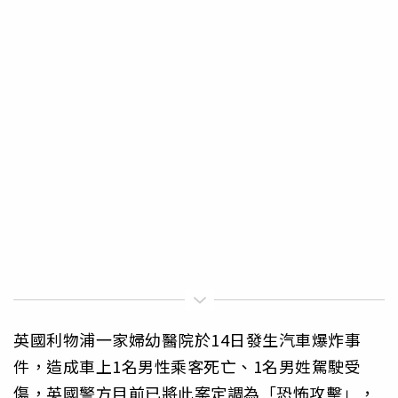
英國利物浦一家婦幼醫院於14日發生汽車爆炸事
件，造成車上1名男性乘客死亡、1名男姓駕駛受
傷，英國警方目前已將此案定調為「恐怖攻擊」，