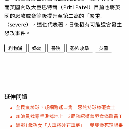
而英國內政大臣巴特爾（Priti Patel）目前也將英
國的恐攻威脅等級提升至第二高的「嚴重」
（severe），這也代表著，日後極有可能還會發生
恐攻事件。
利物浦
婦幼
醫院
恐怖攻擊
英國
延伸閱讀
全民瘋棒球？疑網路起口角 惡煞持球棒砸賓士
加油員找零手滑掉地上 3屁孩認遭羞辱竟痛扁員工
嬤載1歲孫女「人車捲砂石車底」 雙雙慘死現場畫