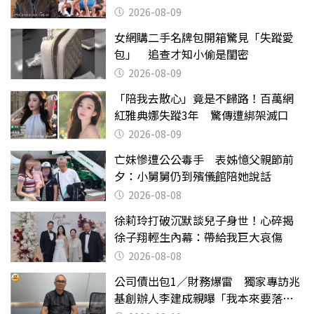
2026-08-09
女網購二手名牌包開箱驚見「失蹤愛
包」 追查才知小偷是閨密
2026-08-09
「陪我去散心」竟是不歸路！百萬網
紅雅典娜失蹤3年 驚傳遭綁架滅口
2026-08-09
亡妹慘遭公公毒手 表姊憶父親節前
夕：小舅舅仍到殯儀館陪她說話
2026-08-08
徐莉玲打破沉默談兒子身世！心碎揭
徐子翔輕生內幕：帶給我巨大哀傷
2026-08-08
公司債出包1／財務爆雷 獨家專訪兆
基創辦人李建成親曝「我本來要落