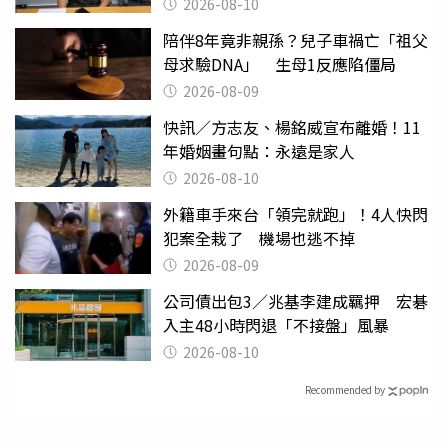
跑」
2026-08-10
陪伴8年竟非親孫？兒子車禍亡「祖父
母求驗DNA」 生母1反應陷僵局
2026-08-09
快訊／方志友、楊銘威宣布離婚！11
年婚姻畫句點：永遠是家人
2026-08-10
外籍車手來台「領完就跑」！4人快閃
犯案全栽了 機場也逃不掉
2026-08-09
公司債出包3／兆基李建成羈押 宏碁
入主48小時閃退「不接盤」風暴
2026-08-10
Recommended by