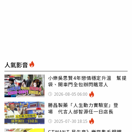
人氣影音
小樂吳思賢4年戀情穩定升溫 幫提
袋、開車門全包辦閃瞎眾人
2026-08-05 06:00
勝昌製藥「人生動力實驗室」登
場 代言人邰智源任一日店長
2025-07-30 18:15
CTWANT 星生意》樂當龜毛鋼鐵