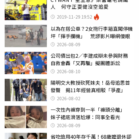
人 何守正耍健沒空追愛
2019-11-29 19:52
以為在搭公車？2女拖行李箱直闖停機
坪「揮手攔機」 荒謬影片曝網傻眼
2026-08-09
公司債出包2／李建成辯未參與財務
自救會轟「又再騙」擬團體訴訟
2026-08-10
陽明交大教授砍死妹夫！岳母追思首
發聲 揭11年經營真相駁「爭產」
2026-08-02
一次性內褲穿到一半「褲頭分離」
妹子裙底滑落尬爆：同事全看光
2026-08-09
省吃儉用40年存千萬！68歲嬤退休卻