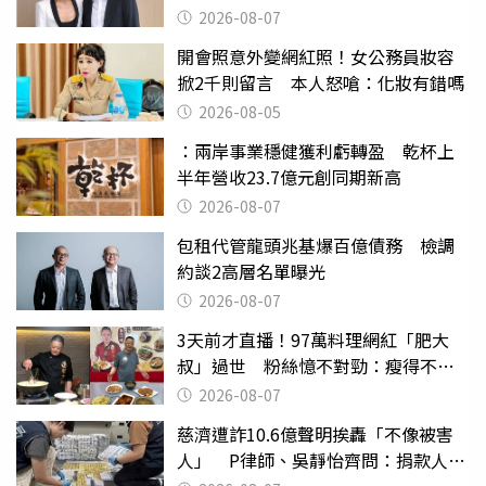
2026-08-07
開會照意外變網紅照！女公務員妝容
掀2千則留言 本人怒嗆：化妝有錯嗎
2026-08-05
：兩岸事業穩健獲利虧轉盈 乾杯上
半年營收23.7億元創同期新高
2026-08-07
包租代管龍頭兆基爆百億債務 檢調
約談2高層名單曝光
2026-08-07
3天前才直播！97萬料理網紅「肥大
叔」過世 粉絲憶不對勁：瘦得不合
理
2026-08-07
慈濟遭詐10.6億聲明挨轟「不像被害
人」 P律師、吳靜怡齊問：捐款人有