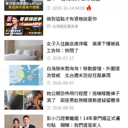
BioNTech新冠肺炎疫苗代理權
2020-10-14 04:00
做到這點才有資格說愛你
台灣癌症基金會
女子入住飯店遇停電 摸黑下樓被員
工告知：倒閉了
2026-07-17
白海豚來勢洶洶！移動變慢、外圍環
流發威 北台週末恐迎狂風暴雨
2026-08-07
她公開恐怖飛行經歷！搭機睡醒褲子
濕了 鄰座男趁熟睡猥褻還疑留體液
2026-08-05
彭小刀證實離婚！14年豪門婚正式畫
句點 親曝：我們還是家人