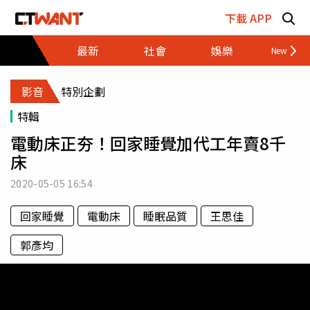
跳至主要內容區塊
下載 APP
最新
社會
娛樂
財經
影音
特別企劃
特輯
電動床正夯！回家睡覺加代工年賣8千
床
2020-05-05
16:54
回家睡覺
電動床
睡眠品質
王思佳
郭彥均