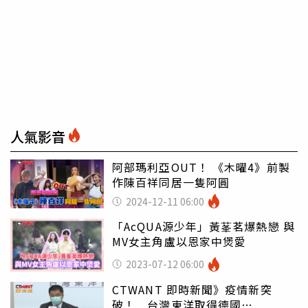
人氣影音
阿部瑪利亞OUT！ 《木曜4》前製
作陳百祥同居一隻阿圓
2024-12-11 06:00
「AcQUA源少年」黃莑茗爆熱戀 與
MV女主角盧以恩家中煲愛
2023-07-12 06:00
CTWANT 即時新聞》疫情新突
破！ 台灣東洋取得德國