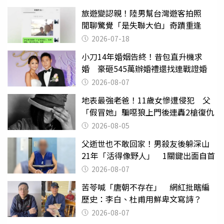
旅遊變認親！陸男幫台灣遊客拍照
閒聊驚覺「是失聯大伯」奇蹟重逢
2026-07-18
小刀14年婚姻告終！昔包直升機求
婚 豪砸545萬辦婚禮還找連戰證婚
2026-08-07
地表最強老爸！11歲女慘遭侵犯 父
「假冒她」騙噁狼上門後連轟2槍復仇
2026-08-05
父逝世也不敢回家！男殺友後躲深山
21年「活得像野人」 1關鍵出面自首
2026-08-07
苦苓喊「唐朝不存在」 網紅批瞎編
歷史：李白、杜甫用鮮卑文寫詩？
2026-08-07