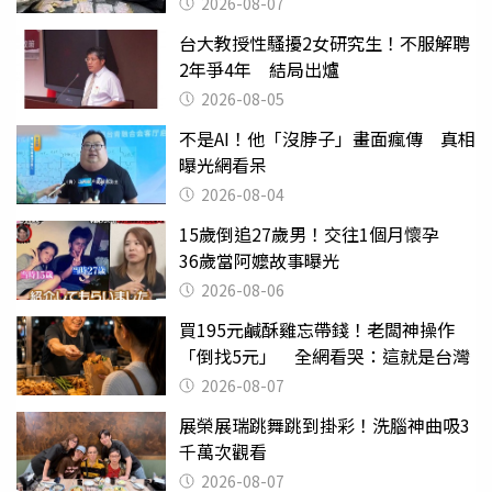
權知道真相
2026-08-07
台大教授性騷擾2女研究生！不服解聘
2年爭4年 結局出爐
2026-08-05
不是AI！他「沒脖子」畫面瘋傳 真相
曝光網看呆
2026-08-04
15歲倒追27歲男！交往1個月懷孕
36歲當阿嬤故事曝光
2026-08-06
買195元鹹酥雞忘帶錢！老闆神操作
「倒找5元」 全網看哭：這就是台灣
2026-08-07
展榮展瑞跳舞跳到掛彩！洗腦神曲吸3
千萬次觀看
2026-08-07