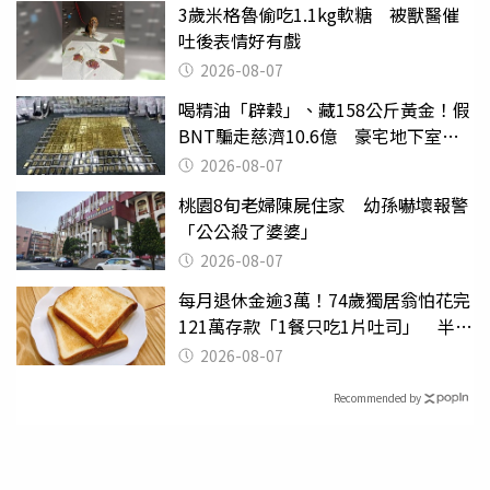
3歲米格魯偷吃1.1kg軟糖 被獸醫催
吐後表情好有戲
2026-08-07
喝精油「辟穀」、藏158公斤黃金！假
BNT騙走慈濟10.6億 豪宅地下室竟
挖出乾鮑金庫
2026-08-07
桃園8旬老婦陳屍住家 幼孫嚇壞報警
「公公殺了婆婆」
2026-08-07
每月退休金逾3萬！74歲獨居翁怕花完
121萬存款「1餐只吃1片吐司」 半年
後暴瘦嚇壞女兒
2026-08-07
Recommended by