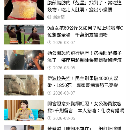
腹部脂肪的「剋星」找到了，常吃這
幾物，吃走大肚囊，瘦出小蠻腰
新素簡
9歲女孩60公斤又如何？站上啦啦隊C
位驚艷全場 千萬網友被圈粉
2026-08-07
她公開恐怖飛行經歷！搭機睡醒褲子
濕了 鄰座男趁熟睡猥褻還疑留體液
2026-08-05
伊波拉失控！民主剛果破4000人感
染、1850死 專家憂病毒恐已突變
2026-08-07
開會照意外變網紅照！女公務員妝容
掀2千則留言 本人怒嗆：化妝有錯嗎
2026-08-05
苦苓喊「唐朝不存在」 網紅批瞎編