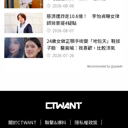
2026-08-06
慈濟遭詐走10.6億！ 李怡貞曝女律
師背景提4疑點
2026-08-07
24歲女做正顎手術變「地包天」鞋拔
子臉 醫竟喊：我喜歡，比較洋氣
2026-07-26
Recommended by
關於CTWANT
聯繫&爆料
隱私權政策