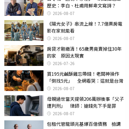
歷史：李白、杜甫用鮮卑文寫詩？
2026-08-07
《陽光女子》串流上線！7.7億票房電
影在家就能看
2026-08-07
房貸才剛繳清！65歲男竟賣掉住30年
的家 原因太現實
2026-07-26
買195元鹹酥雞忘帶錢！老闆神操作
「倒找5元」 全網看哭：這就是台灣
2026-08-07
母親過世當天提領206萬辦後事「父子
遭判刑」 律師：搶錢先下手是罪
2026-08-07
包租代管龍頭兆基爆百億債務 檢調