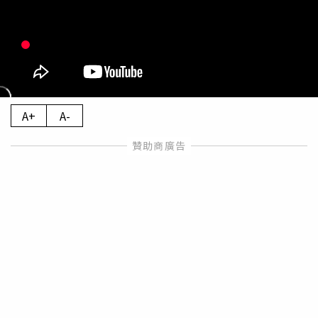
A+
A-