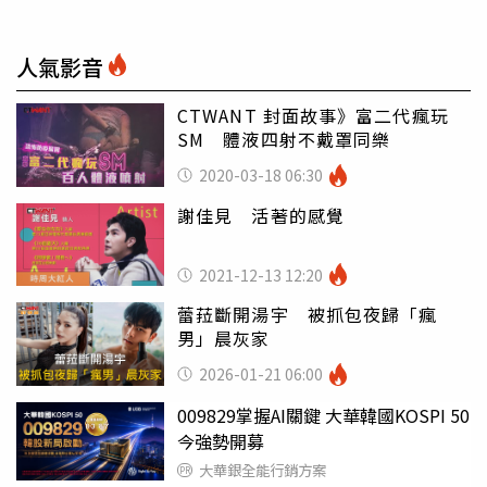
人氣影音
CTWANT 封面故事》富二代瘋玩
SM 體液四射不戴罩同樂
2020-03-18 06:30
謝佳見 活著的感覺
2021-12-13 12:20
蕾菈斷開湯宇 被抓包夜歸「瘋
男」晨灰家
2026-01-21 06:00
009829掌握AI關鍵 大華韓國KOSPI 50
今強勢開募
大華銀全能行銷方案