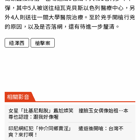
彈，其中5人被送往紐瓦克貝斯以色列醫療中心，另
外4人則送往一間大學醫院治療。至於兇手開槍行兇
的原因，以及是否落網，還有待進一步釐清。
紐澤西
槍擊案
相關影音
女星「比基尼鬆脫」尷尬燦笑 撞臉玉女偶像始祖…本
尊也認證：跟我好像喔
印尼網紅犯「仲介同鄉賣淫」 遣返後開嗆：台灣不
爽？來打啊！