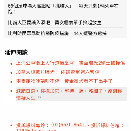
66個足球場大高鐵站「攏嘸人」 每天只剩1輛列車在
跑！
比貓大巨鼠誤入酒吧 勇女霸氣單手拎起放生
比利時民眾暴動抗議防疫措施 44人遭警方逮捕
延伸閱讀
上海公車衝上人行道後墜河 畫面曝光2騎士被撞傷
加拿大槍戰片曝光！ 兩嫌遭擊斃六警傷
兩隻寵物吵架吵不停 黃金獵犬看不下出手了
減肥首選，檸檬加它，堅持一週，腰細了，瘦到你
懷疑人生
PR
(02)6630-8641
投訴爆料專線：
、投訴爆料信箱：
119@ctwant.com