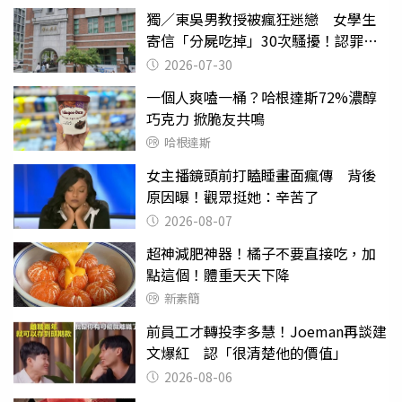
獨／東吳男教授被瘋狂迷戀 女學生
寄信「分屍吃掉」30次騷擾！認罪免
關
2026-07-30
一個人爽嗑一桶？哈根達斯72%濃醇
巧克力 掀脆友共鳴
哈根達斯
女主播鏡頭前打瞌睡畫面瘋傳 背後
原因曝！觀眾挺她：辛苦了
2026-08-07
超神減肥神器！橘子不要直接吃，加
點這個！體重天天下降
新素簡
前員工才轉投李多慧！Joeman再談建
文爆紅 認「很清楚他的價值」
2026-08-06