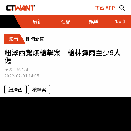
跳至主要內容區塊
下載 APP
最新
社會
娛樂
財經
影音
即時新聞
紐澤西驚爆槍擊案 槍林彈雨至少9人
傷
記者：影音組
2022-07-01
14:05
紐澤西
槍擊案