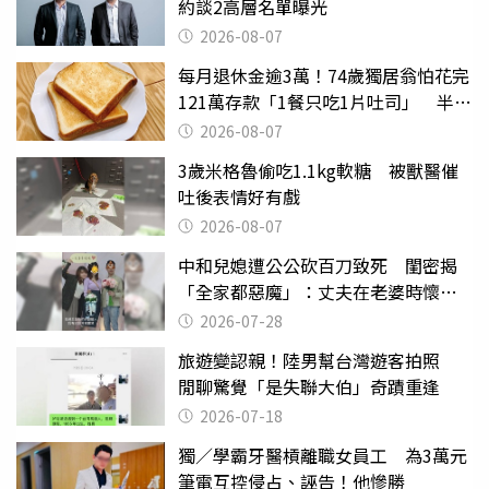
約談2高層名單曝光
2026-08-07
每月退休金逾3萬！74歲獨居翁怕花完
121萬存款「1餐只吃1片吐司」 半年
後暴瘦嚇壞女兒
2026-08-07
3歲米格魯偷吃1.1kg軟糖 被獸醫催
吐後表情好有戲
2026-08-07
中和兒媳遭公公砍百刀致死 閨密揭
「全家都惡魔」：丈夫在老婆時懷孕
摔東西
2026-07-28
旅遊變認親！陸男幫台灣遊客拍照
閒聊驚覺「是失聯大伯」奇蹟重逢
2026-07-18
獨／學霸牙醫槓離職女員工 為3萬元
筆電互控侵占、誣告！他慘勝