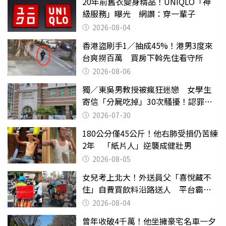
20年前舊衣變身精品！UNIQLO「神
級服務」曝光 網讚：穿一輩子
2026-08-04
香港盜刷手1／抽成45%！港男3度來
台爽撈百萬 買房下斡先住看守所
2026-08-06
獨／東吳男教授被瘋狂迷戀 女學生
寄信「分屍吃掉」30次騷擾！認罪免
關
2026-07-30
180公分僅45公斤！他右肺受損仍苦練
2年 「紙片人」逆襲成健壯男
2026-08-05
女兒考上北大！外送員父「喜悅藏不
住」自費買飲料沿路送人 平台霸氣
幫付學費
2026-08-04
曾年收破4千萬！他坐擁豪宅名車一夕