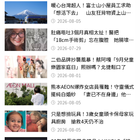
暖心台灣超人！富士山小屋員工求助
「想活下去」 山友狂背物資上山：
台灣真的是寶島
2026-08-05
肚痛嘔吐3個月真相太扯！醫把
「18cm手術剪」忘在腹腔 她腸壞死
險喪命
2026-07-29
二伯品牌抄襲風暴！蔡阿嘎「9月兒童
樂園家庭日」照辦嗎？北捷鬆口了
2026-08-01
熊本AEON爆炸女店員罹難！守靈儀式
擺純白婚紗 「妻已不在身邊」他淚
喊：無法想像
2026-08-05
只是想撿玩具！3歲女童頭卡保母家玩
具廚房 搶救4天仍不治
2026-08-05