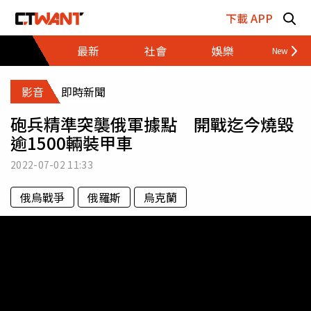
跳至主要內容區塊
下載 APP
最新
社會
娛樂
財經
影音
即時新聞
砲兵精準突襲俄軍據點 開戰迄今燒毀
逾1500輛裝甲車
2022-07-02
11:33
俄烏戰爭
俄羅斯
烏克蘭