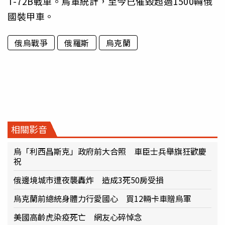
T-72B戰車。烏軍統計，至今已催毀超過1500輛俄
國裝甲車。
俄烏戰爭
俄羅斯
烏克蘭
相關影音
烏「利西昌斯克」政府前大合照 車臣士兵舉旗狂歡慶
祝
俄邊境城市遭夜襲轟炸 造成3死50房受損
烏克蘭前總統身體力行愛國心 買12輛卡車贈烏軍
美國高齡虎染疫死亡 網友心碎悼念