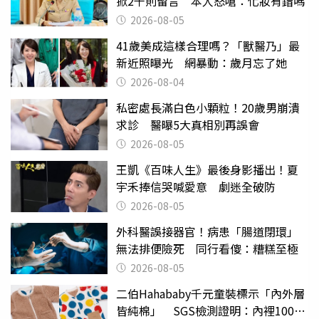
掀2千則留言 本人怒嗆：化妝有錯嗎
2026-08-05
41歲美成這樣合理嗎？「獸醫乃」最
新近照曝光 網暴動：歲月忘了她
2026-08-04
私密處長滿白色小顆粒！20歲男崩潰
求診 醫曝5大真相別再誤會
2026-08-05
王凱《百味人生》最後身影播出！夏
宇禾捧信哭喊愛意 劇迷全破防
2026-08-05
外科醫誤接器官！病患「腸道閉環」
無法排便險死 同行看傻：糟糕至極
2026-08-05
二伯Hahababy千元童裝標示「內外層
皆純棉」 SGS檢測證明：內裡100%