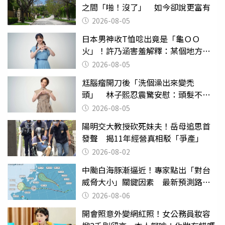
之間「啪！沒了」 如今卻說更富有
2026-08-05
日本男神收T恤唸出竟是「龜ＯＯ
火」！許乃涵害羞解釋：某個地方燃
燒起來了
2026-08-05
尪腦瘤開刀後「洗個澡出來變禿
頭」 林子熙忍震驚安慰：頭髮不重
要
2026-08-05
陽明交大教授砍死妹夫！岳母追思首
發聲 揭11年經營真相駁「爭產」
2026-08-02
中颱白海豚漸逼近！專家點出「對台
威脅大小」關鍵因素 最新預測路徑
曝
2026-08-06
開會照意外變網紅照！女公務員妝容