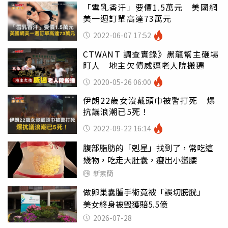
「雪乳香汗」要價1.5萬元 美國網
美一週訂單高達73萬元
2022-06-07 17:52
CTWANT 調查實錄》黑龍幫主砸場
盯人 地主欠債威逼老人院搬遷
2020-05-26 06:00
伊朗22歲女沒戴頭巾被警打死 爆
抗議浪潮已5死！
2022-09-22 16:14
腹部脂肪的「剋星」找到了，常吃這
幾物，吃走大肚囊，瘦出小蠻腰
新素簡
做卵巢囊腫手術竟被「誤切膀胱」
美女終身被毀獲賠5.5億
2026-07-28