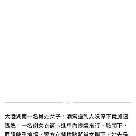
大陸湖南一名肖姓女子，酒駕撞到人沒停下竟加速
逃逸，一名謝女衣褲卡進車內慘遭拖行，臉朝下、
屁股嚴重擦傷，警方在攔檢點將肖女攔下，她先是