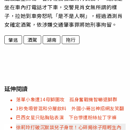
坐在車內打電話才下車，交警見肖女無所謂的樣
子，拉她到車旁怒吼「是不是人啊」，經過酒測肖
女確定酒駕，依涉嫌交通肇事罪將她刑事拘留。
肇逃
酒駕
湖南
拖行
延伸閱讀
落單小象遭14母獅圍攻 孤身奮戰機智嚇退獅群
3秒免吸管混和分層飲料 外國小哥出神招網友笑翻
巴西女星只貼胸貼表演 下台慘遭粉絲扯丁字褲
徐莉玲打破沉默談兒子身世！心碎揭徐子翔輕生內