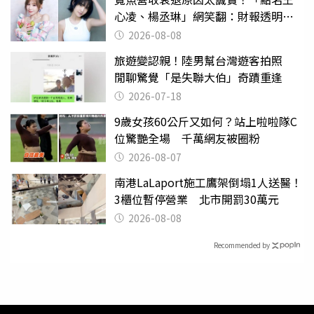
心凌、楊丞琳」網笑翻：財報透明度
滿分
2026-08-08
旅遊變認親！陸男幫台灣遊客拍照
閒聊驚覺「是失聯大伯」奇蹟重逢
2026-07-18
9歲女孩60公斤又如何？站上啦啦隊C
位驚艷全場 千萬網友被圈粉
2026-08-07
南港LaLaport施工鷹架倒塌1人送醫！
3櫃位暫停營業 北市開罰30萬元
2026-08-08
Recommended by