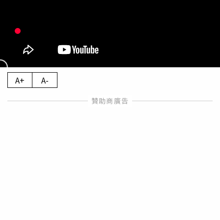
A+
A-