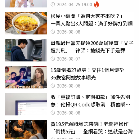
2024-04-25 19:00
松屋小編問「為何大家不來吃？」
一票人點出3大問題：滿手好牌打到爛
2026-08-08
母親過世當天提領206萬辦後事「父子
遭判刑」 律師：搶錢先下手是罪
2026-08-07
15歲倒追27歲男！交往1個月懷孕
36歲當阿嬤故事曝光
2026-08-06
收「重複訂購、定期扣款」郵件先別
急！他掃QR Code想取消 積蓄瞬間
蒸發
2026-08-08
買195元鹹酥雞忘帶錢！老闆神操作
「倒找5元」 全網看哭：這就是台灣