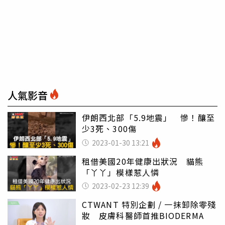
人氣影音
伊朗西北部「5.9地震」 慘！釀至
少3死、300傷
2023-01-30 13:21
租借美國20年健康出狀況 貓熊
「丫丫」模樣惹人憐
2023-02-23 12:39
CTWANT 特別企劃 / 一抹卸除零殘
妝 皮膚科醫師首推BIODERMA