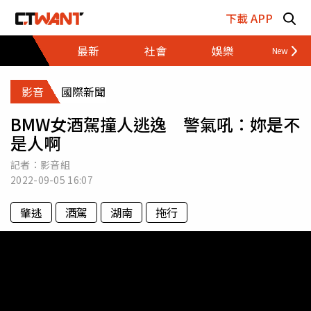
跳至主要內容區塊
下載 APP
最新
社會
娛樂
財經
影音
國際新聞
BMW女酒駕撞人逃逸 警氣吼：妳是不
是人啊
記者：影音組
2022-09-05
16:07
肇逃
酒駕
湖南
拖行