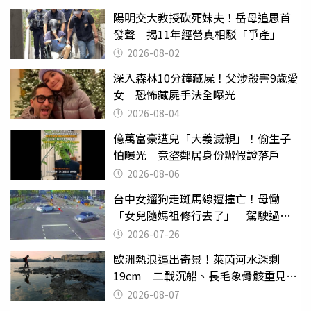
陽明交大教授砍死妹夫！岳母追思首
發聲 揭11年經營真相駁「爭產」
2026-08-02
深入森林10分鐘藏屍！父涉殺害9歲愛
女 恐怖藏屍手法全曝光
2026-08-04
億萬富豪遭兒「大義滅親」！偷生子
怕曝光 竟盜鄰居身份辦假證落戶
2026-08-06
台中女遛狗走斑馬線遭撞亡！母慟
「女兒隨媽祖修行去了」 駕駛過失
致死判9月
2026-07-26
歐洲熱浪逼出奇景！萊茵河水深剩
19cm 二戰沉船、長毛象骨骸重見天
日
2026-08-07