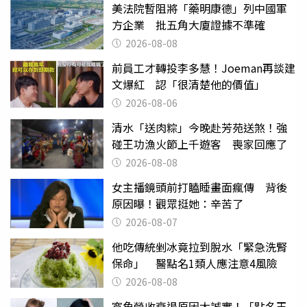
美法院暫阻將「藥明康德」列中國軍
方企業 批五角大廈證據不準確
2026-08-08
前員工才轉投李多慧！Joeman再談建
文爆紅 認「很清楚他的價值」
2026-08-06
清水「送肉粽」今晚赴芳苑送煞！強
碰王功漁火節上千遊客 喪家回應了
2026-08-08
女主播鏡頭前打瞌睡畫面瘋傳 背後
原因曝！觀眾挺她：辛苦了
2026-08-07
他吃傳統剉冰竟拉到脫水「緊急洗腎
保命」 醫點名1類人應注意4風險
2026-08-08
寬魚營收衰退原因太誠實！「點名王