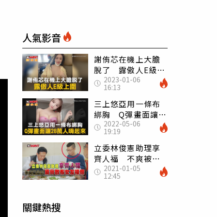
人氣影音
謝侑芯在機上大膽
脫了 露傲人E級上
2023-01-06
圍
16:13
三上悠亞用一條布
綁胸 Q彈畫面讓
2022-05-06
28萬人嗨起來
19:19
立委林俊憲助理享
齊人福 不爽被分
2021-01-05
手威脅散布女友裸
12:45
照
關鍵熱搜