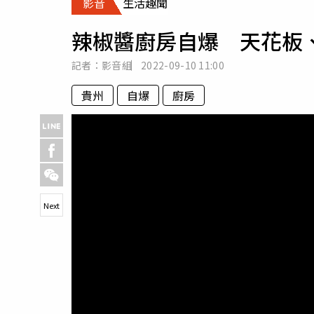
影音
生活趣聞
人物
汽車
辣椒醬廚房自爆 天花板
專欄
房產新勢力
記者：影音組
2022-09-10
11:00
貴州
自爆
廚房
Next