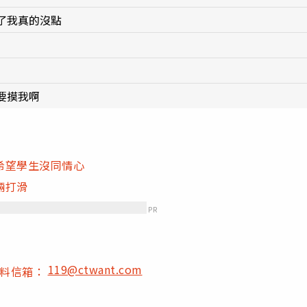
了我真的沒點
要摸我啊
希望學生沒同情心
輛打滑
PR
119@ctwant.com
爆料信箱：