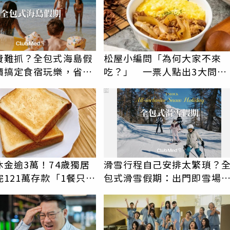
費難抓？全包式海島假
松屋小編問「為何大家不來
價搞定食宿玩樂，省錢
吃？」 一票人點出3大問
！
題：滿手好牌打到爛
PR
休金逾3萬！74歲獨居
滑雪行程自己安排太繁瑣？
121萬存款「1餐只吃
包式滑雪假期：出門即雪場
司」 半年後暴瘦嚇壞
一價全包不怕預算爆表！