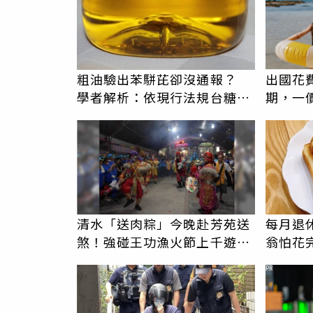
粗油驗出苯駢芘卻沒通報？
出國花
學者解析：依現行法規台糖沒
期，一
有通報義務
更省心
清水「送肉粽」今晚赴芳苑送
每月退
煞！強碰王功漁火節上千遊
翁怕花完
客 喪家回應了
1片吐
PR
女兒