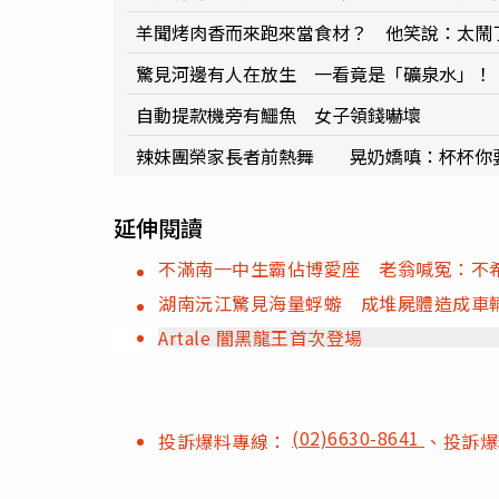
羊聞烤肉香而來跑來當食材？ 他笑說：太鬧
驚見河邊有人在放生 一看竟是「礦泉水」！
自動提款機旁有鱷魚 女子領錢嚇壞
辣妹團榮家長者前熱舞 晃奶嬌嗔：杯杯你
延伸閱讀
不滿南一中生霸佔博愛座 老翁喊冤：不
湖南沅江驚見海量蜉蝣 成堆屍體造成車
Artale 闇黑龍王首次登場
(02)6630-8641
投訴爆料專線：
、投訴