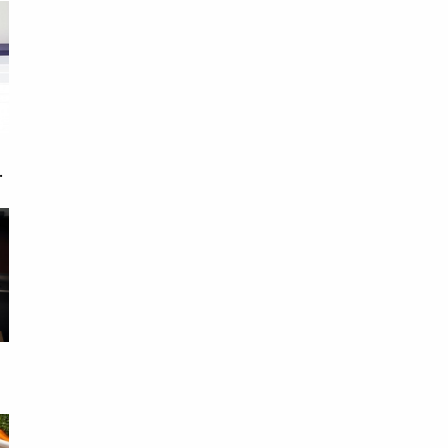
郵
取
易