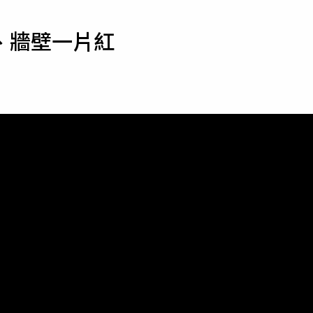
寵物
、牆壁一片紅
運勢
運動
梅酒