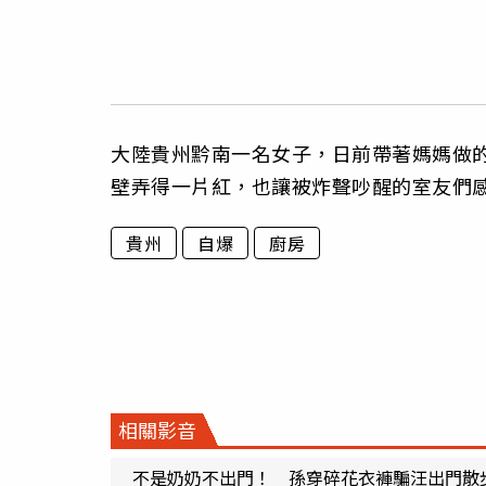
大陸貴州黔南一名女子，日前帶著媽媽做
壁弄得一片紅，也讓被炸聲吵醒的室友們
貴州
自爆
廚房
相關影音
不是奶奶不出門！ 孫穿碎花衣褲騙汪出門散