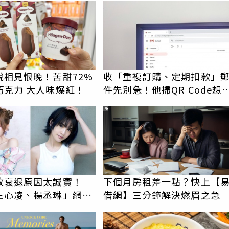
說相見恨晚！苦甜72%
收「重複訂購、定期扣款」
巧克力 大人味爆紅！
件先別急！他掃QR Code想
消 積蓄瞬間蒸發
PR
收衰退原因太誠實！
下個月房租差一點？快上【
王心凌、楊丞琳」網笑
借網】三分鐘解決燃眉之急
報透明度滿分