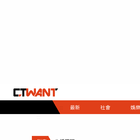
社會首頁
娛樂首頁
財經首頁
政
:::
最新
社會
娛
時事
即時
熱線
:::
直擊
大條
人物
調查
專題
３Ｃ