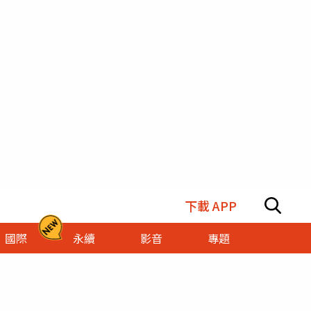
下載 APP
國際
永續
影音
專題