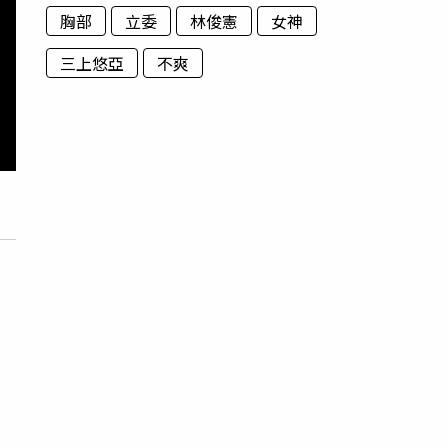
胸部
立委
林俊憲
女神
三上悠亞
不爽