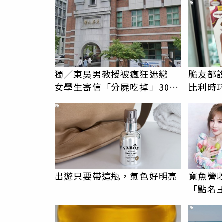
PR
獨／東吳男教授被瘋狂迷戀
脆友都
女學生寄信「分屍吃掉」30次
比利時
騷擾！認罪免關
PR
出遊只要帶這瓶，氣色好明亮
寬魚營
「點名
翻：財
PR