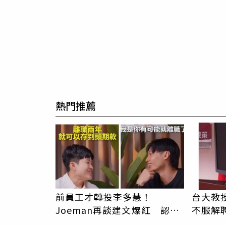
熱門推薦
前員工才轉投李多慧！
台大教
Joeman再談建文爆紅 認
不服解
「很清楚他的價值」