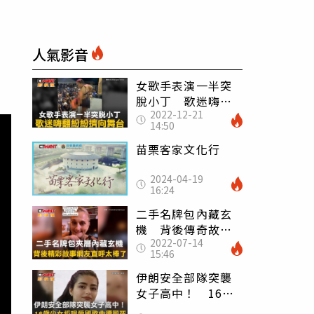
人氣影音
女歌手表演一半突
脫小丁 歌迷嗨翻
2022-12-21
紛紛擠向舞台
14:50
苗栗客家文化行
2024-04-19
16:24
二手名牌包內藏玄
機 背後傳奇故事
2022-07-14
網友直呼精彩
15:46
伊朗安全部隊突襲
女子高中！ 16歲
少女拒唱愛國歌曲