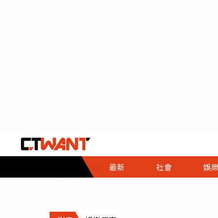
社會首頁
娛樂首頁
財經首頁
政
:::
最新
社會
娛
時事
即時
熱線
:::
直擊
大條
人物
調查
專題
３Ｃ