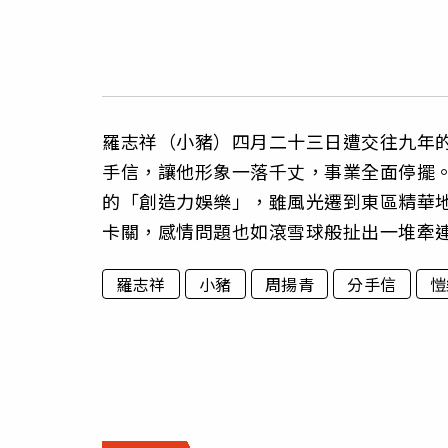
羅志祥（小豬）四月二十三日遭交往九年
手信，讓他形象一落千丈，事業全面停擺
的「創造力娛樂」，雖風光遷到東區精華
卡關，感情問題也如滾雪球般扯出一堆牽
羅志祥
小豬
周揚青
分手信
愷