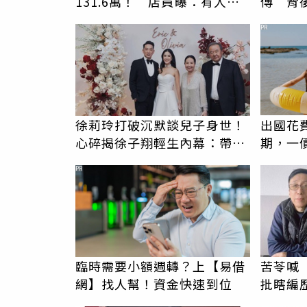
131.6萬！ 店員曝：有人原
傳 背
價188萬付現購買
辛苦了
PR
徐莉玲打破沉默談兒子身世！
出國花
心碎揭徐子翔輕生內幕：帶給
期，一
我巨大哀傷
更省心
PR
臨時需要小額週轉？上【易借
苦苓喊
網】找人幫！資金快速到位
批瞎編
卑文寫