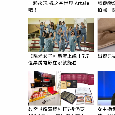
一起來玩 楓之谷世界 Artale
旅遊變
吧！
拍照 
伯」奇
PR
《陽光女子》串流上線！7.7
出遊只
億票房電影在家就能看
故宮《龍藏經》打7折仍要
女主播