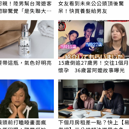
認親！陸男幫台灣遊客
女友看到未來公公頭頂後驚
閒聊驚覺「是失聯大
呆！快買養髮給男友
蹟重逢
要帶這瓶，氣色好明亮
15歲倒追27歲男！交往1個月
懷孕 36歲當阿嬤故事曝光
PR
鏡頭前打瞌睡畫面瘋
下個月房租差一點？快上【