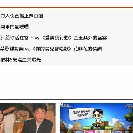
小刀入夜直搗正妹香閨
偷開車門氣噗噗
夫》藥你活在當下 vs 《愛美獎行動》金玉其外的盛宴
小鳥禁慾諜對諜 vs 《你的鳥兒會唱歌》花非花的情調
蔡依林5歲混血弟曝光
PR