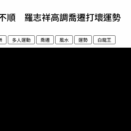
寵物
豬事不順 羅志祥高調喬遷打壞運勢
運勢
運動
梅酒
樂
多人運動
喬遷
風水
運勢
白龍王