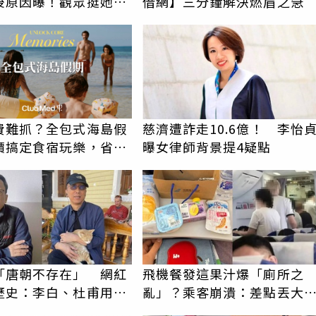
後原因曝！觀眾挺她：
借網】三分鐘解決燃眉之急
費難抓？全包式海島假
慈濟遭詐走10.6億！ 李怡
價搞定食宿玩樂，省錢
曝女律師背景提4疑點
！
「唐朝不存在」 網紅
飛機餐發這果汁爆「廁所之
歷史：李白、杜甫用鮮
亂」？乘客崩潰：差點丟大
詩？
臉 醫揭3類人別亂喝