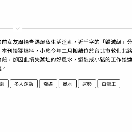
的前女友周揚青踢爆私生活淫亂，近千字的「毀滅級」
。本刊接獲爆料，小豬今年二月搬離位於台北市敦化北
地段，卻因此損失舊址的好風水，還造成小豬的工作接
連。
樂
多人運動
喬遷
風水
運勢
白龍王