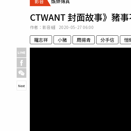
影音
娛樂傳真
人物
汽車
CTWANT 封面故事》
專欄
房產新勢力
作者：影音組
2020-05-27
06:00
羅志祥
小豬
周揚青
分手信
愷
Next