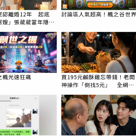
突認離婚12年 起底
討論區人氣超高！楓之谷世
憲嫂」張葳葳當年隱婚
之楓光速狂飆
買195元鹹酥雞忘帶錢！老闆
神操作「倒找5元」 全網看
哭：這就是台灣
PR