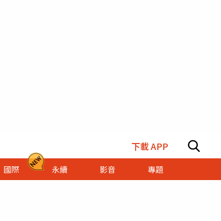
下載 APP
國際
永續
影音
專題