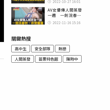
2022-10-27 16:01
遭毆致死
AV女優傳人間蒸發
一週 一劍浣春
秋：非常嚴重
2022-11-16 15:16
關鍵熱搜
高中生
安全部隊
熱戀
人間蒸發
苗栗特色館
陳時中