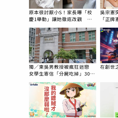
原本很討厭小S！家長曝「校
吳宗憲
慶1舉動」讓她徹底改觀 網
「正牌
友洗版認證
內幕
PR
獨／東吳男教授被瘋狂迷戀
在創世
女學生寄信「分屍吃掉」30次
騷擾！認罪免關
PR