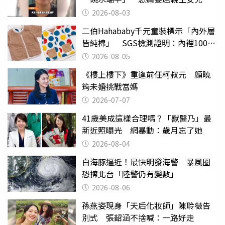
2026-08-03
二伯Hahababy千元童裝標示「內外層
皆純棉」 SGS檢測證明：內裡100%
聚酯纖維
2026-08-05
《樓上樓下》重逢前任柯叔元 顏曉
筠未婚挑戰當媽
2026-07-07
41歲美成這樣合理嗎？「獸醫乃」最
新近照曝光 網暴動：歲月忘了她
2026-08-04
白海豚逼近！最快明發海警 暴風圈
恐擦北台「陸警仍有變數」
2026-08-06
孫燕姿現身「天后化妝師」陳聆薇告
別式 張韶涵不捨喊：一路好走