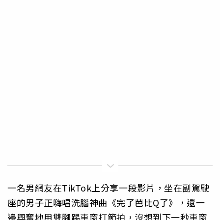
一名男網友在TikTok上分享一段影片，坐在副駕駛
座的男子正嗨唱洗腦神曲《完了芭比Q了》，還一
邊興奮地用雙腳踢車窗打節拍，沒想到下一秒車窗