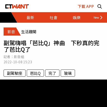
跳至主要內容區塊
下載 APP
最新
社會
娛樂
財經
影音
生活趣聞
副駕嗨唱「芭比Q」神曲 下秒真的完
了芭比Q了
記者：影音組
2022-10-08
15:23
副駕駛座
芭比Q
完了
玻璃