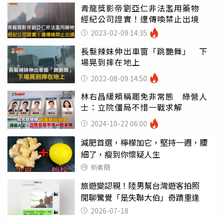
青龍獎影帝劉亞仁非法濫用藥物
經紀公司證實！遭傳喚禁止出境
2023-02-09 14:35
長髮辣妹伸出車窗「跳艷舞」 下
場晃到摔在地上
2022-08-09 14:50
林右昌緩頰稱罷免非常態 綠營人
士：立院僵局不惜一戰求解
2024-10-22 06:00
減肥首選，檸檬加它，堅持一週，腰
細了，瘦到你懷疑人生
新素簡
旅遊變認親！陸男幫台灣遊客拍照
閒聊驚覺「是失聯大伯」奇蹟重逢
2026-07-18