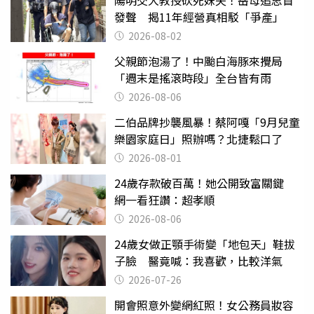
發聲 揭11年經營真相駁「爭產」
2026-08-02
父親節泡湯了！中颱白海豚來攪局
「週末是搖滾時段」全台皆有雨
2026-08-06
二伯品牌抄襲風暴！蔡阿嘎「9月兒童
樂園家庭日」照辦嗎？北捷鬆口了
2026-08-01
24歲存款破百萬！她公開致富關鍵
網一看狂讚：超孝順
2026-08-06
24歲女做正顎手術變「地包天」鞋拔
子臉 醫竟喊：我喜歡，比較洋氣
2026-07-26
開會照意外變網紅照！女公務員妝容