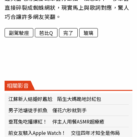
直接碎裂成蜘蛛網狀，現實馬上與歌詞對應，驚人
巧合讓許多網友笑翻。
副駕駛座
芭比Q
完了
玻璃
相關影音
江蘇新人結婚好尷尬 陌生大媽跪地討紅包
男子池塘徒手抓魚 僅花六秒就到手
垂耳兔吃播爆紅！ 伴主人用餐ASMR超療癒
前女友駭入Apple Watch！ 交往四年才知全是佈局