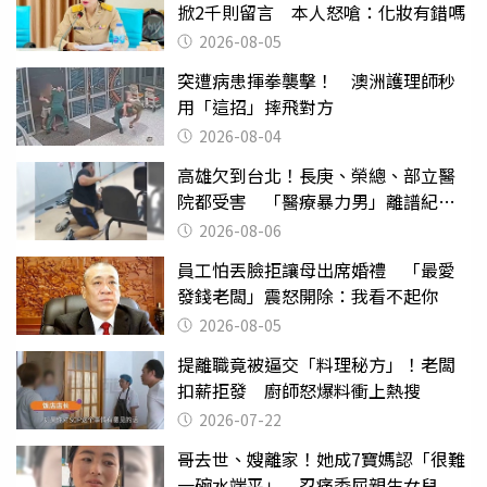
掀2千則留言 本人怒嗆：化妝有錯嗎
2026-08-05
突遭病患揮拳襲擊！ 澳洲護理師秒
用「這招」摔飛對方
2026-08-04
高雄欠到台北！長庚、榮總、部立醫
院都受害 「醫療暴力男」離譜紀錄
曝光
2026-08-06
員工怕丟臉拒讓母出席婚禮 「最愛
發錢老闆」震怒開除：我看不起你
2026-08-05
提離職竟被逼交「料理秘方」！老闆
扣薪拒發 廚師怒爆料衝上熱搜
2026-07-22
哥去世、嫂離家！她成7寶媽認「很難
一碗水端平」 忍痛委屈親生女兒