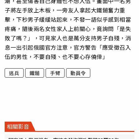
潮，甚至傷害自己身體也不想入伍。畫面中一名男
子將左手放上木板，一旁友人拿起大鐵鎚奮力重
擊，下秒男子緩緩站起來，不發一語似乎感到相當
疼痛，隨後兩名女性家人上前關心，竟詢問「是失
敗了嗎？」，可見家人也是萬分支持男子自殘，消
息一出引起俄國官方注意，官方警告「應受徵召入
伍的男性，不要自殘、也不要心存僥倖」
逃兵
鐵鎚
手臂
動員令
相關影音