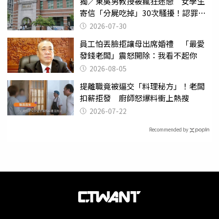
獨／東吳男教授被瘋狂迷戀 女學生
寄信「分屍吃掉」30次騷擾！認罪免
關
2026-07-30
員工怕丟臉拒讓母出席婚禮 「最愛
發錢老闆」震怒開除：我看不起你
2026-08-05
提離職竟被逼交「料理秘方」！老闆
扣薪拒發 廚師怒爆料衝上熱搜
2026-07-22
Recommended by