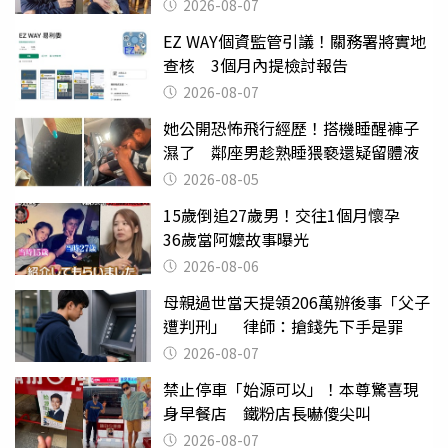
2026-08-07
EZ WAY個資監管引議！關務署將實地
查核 3個月內提檢討報告
2026-08-07
她公開恐怖飛行經歷！搭機睡醒褲子
濕了 鄰座男趁熟睡猥褻還疑留體液
2026-08-05
15歲倒追27歲男！交往1個月懷孕
36歲當阿嬤故事曝光
2026-08-06
母親過世當天提領206萬辦後事「父子
遭判刑」 律師：搶錢先下手是罪
2026-08-07
禁止停車「始源可以」！本尊驚喜現
身早餐店 鐵粉店長嚇傻尖叫
2026-08-07