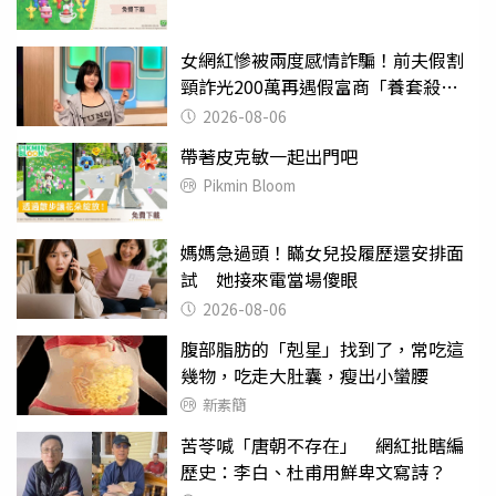
女網紅慘被兩度感情詐騙！前夫假割
頸詐光200萬再遇假富商「養套殺
2000萬」
2026-08-06
帶著皮克敏一起出門吧
Pikmin Bloom
媽媽急過頭！瞞女兒投履歷還安排面
試 她接來電當場傻眼
2026-08-06
腹部脂肪的「剋星」找到了，常吃這
幾物，吃走大肚囊，瘦出小蠻腰
新素簡
苦苓喊「唐朝不存在」 網紅批瞎編
歷史：李白、杜甫用鮮卑文寫詩？