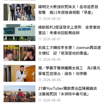
陽明交大教授砍死妹夫！岳母追思首
發聲 揭11年經營真相駁「爭產」
2026-08-02
緯創股利2度延發史上首例 金管會說
重話：考慮收回股務自辦
2026-08-07
前員工才轉投李多慧！Joeman再談建
文爆紅 認「很清楚他的價值」
2026-08-06
獨／學霸牙醫槓離職女員工 為3萬元
筆電互控侵占、誣告！他慘勝
2026-08-06
27歲YouTuber獨旅喬治亞陳屍飯店
法醫揭死因「未排除中毒可能」
2026-08-06