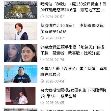
喝精油「辟穀」、藏158公斤黃金！假
BNT騙走慈濟10.6億 豪宅地下室竟
挖出乾鮑金庫
2026-08-07
慈濟遭詐走10.6億！ 李怡貞曝女律
師背景提4疑點
2026-08-07
24歲女做正顎手術變「地包天」鞋拔
子臉 醫竟喊：我喜歡，比較洋氣
2026-07-26
不是AI！他「沒脖子」畫面瘋傳 真相
曝光網看呆
2026-08-04
台大教授性騷擾2女研究生！不服解聘
2年爭4年 結局出爐
2026-08-05