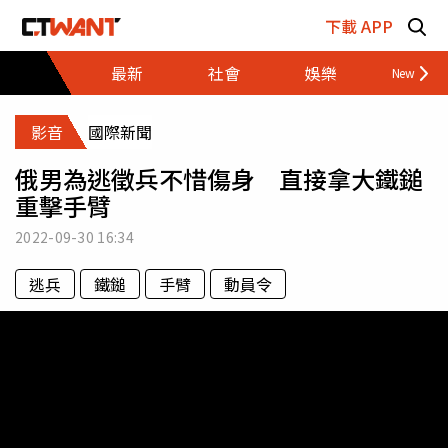
跳至主要內容區塊
下載 APP
最新
社會
娛樂
財經
影音
國際新聞
俄男為逃徵兵不惜傷身 直接拿大鐵鎚
重擊手臂
2022-09-30
16:34
逃兵
鐵鎚
手臂
動員令