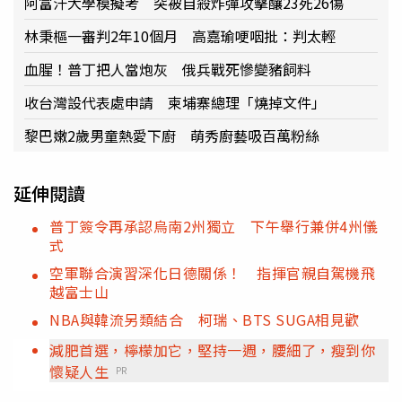
阿富汗大學模擬考 突被自殺炸彈攻擊釀23死26傷
林秉樞一審判2年10個月 高嘉瑜哽咽批：判太輕
血腥！普丁把人當炮灰 俄兵戰死慘變豬飼料
收台灣設代表處申請 柬埔寨總理「燒掉文件」
黎巴嫩2歲男童熱愛下廚 萌秀廚藝吸百萬粉絲
延伸閱讀
普丁簽令再承認烏南2州獨立 下午舉行兼併4州儀
式
空軍聯合演習深化日德關係！ 指揮官親自駕機飛
越富士山
NBA與韓流另類結合 柯瑞、BTS SUGA相見歡
減肥首選，檸檬加它，堅持一週，腰細了，瘦到你
懷疑人生
PR