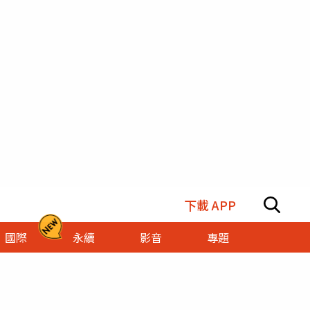
下載 APP
國際
永續
影音
專題