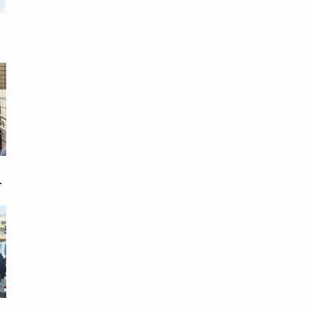
，
母
相
胞