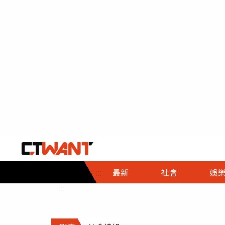
社會首頁
娛樂首頁
財經首頁
政
:::
最新
社會
娛
時事
即時
熱線
:::
直擊
大條
人物
調查
專題
３Ｃ