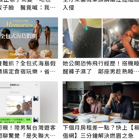
拔子臉 醫竟喊：我喜
入侵
較洋氣
費難抓？全包式海島假
她公開恐怖飛行經歷！搭機
價搞定食宿玩樂，省錢
醒褲子濕了 鄰座男趁熟睡
！
褻還疑留體液
PR
認親！陸男幫台灣遊客
下個月房租差一點？快上【
閒聊驚覺「是失聯大
借網】三分鐘解決燃眉之急