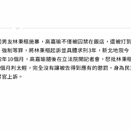
)遭前男友林秉樞施暴，高嘉瑜不僅被囚禁在飯店，還被打
、強制等罪，將林秉樞起訴並具體求刑3年，新北地院今
刑2年10個月，高嘉瑜隨後在立法院開記者會，怒批林秉
0個月判太輕，完全沒有讓被告得到應有的懲罰，身為民
察官上訴。