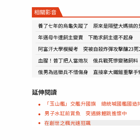
相關影音
養了七年的烏龜失蹤了 原來是隔壁大媽搞的
年邁母牛遭飼主變賣 下跪求飼主還不起身
阿富汗大學模擬考 突被自殺炸彈攻擊釀23死
血腥！普丁把人當炮灰 俄兵戰死慘變豬飼料
俄男為逃徵兵不惜傷身 直接拿大鐵鎚重擊手
延伸閱讀
「玉山艦」交艦升國旗 總統喊國艦國造
男子水缸前賞魚 突遇錦鯉跳進懷中
在創世之楓光速狂飆