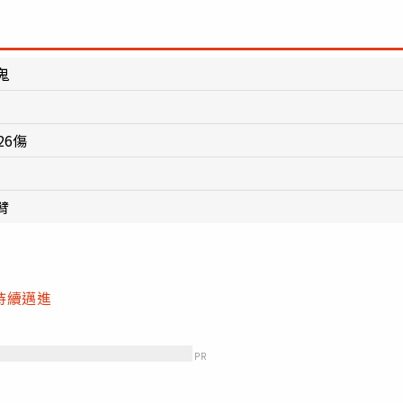
鬼
26傷
臂
持續邁進
PR