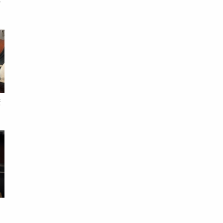
睡
猥
易