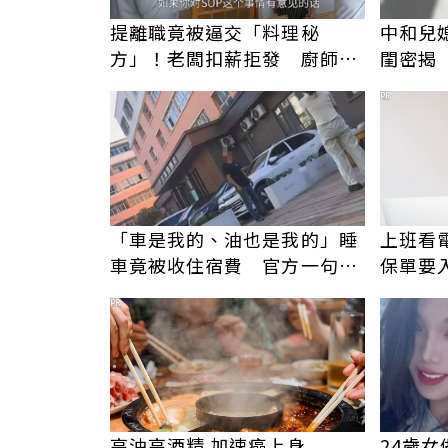
提離職竟被逼交「料理秘
中和兒
方」！老闆扣薪拒發 廚師怒
閨密揭
爆料衝上熱搜
在老婆
PR
「車是我的、油也是我的」睡
上班看電
車竟被收住宿費 官方一句話
保單要
打臉飯店
睛險】
PR
高油高酒精 加速癌上身
24歲