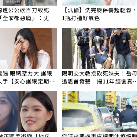
媳遭公公砍百刀致死
【汎倫】洗完臉保養超輕鬆
「全家都惡魔」：丈夫
1瓶打造好氣色
時懷孕摔東西
腦 眼睛壓力大 護眼
陽明交大教授砍死妹夫！岳
入手【安心護眼定期眼
追思首發聲 揭11年經營真
駁「爭產」
PR
女做正顎手術變「地包
空汙來襲機車族請關注癌細