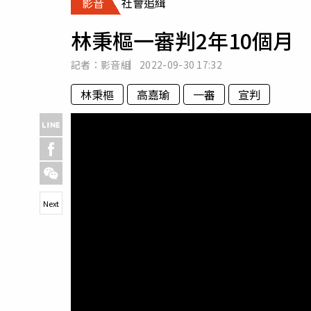
影音
社會追緝
人物
汽車
林秉樞一審判2年10個月
專欄
房產新勢力
記者：影音組
2022-09-30
17:32
林秉樞
高嘉瑜
一審
宣判
Next