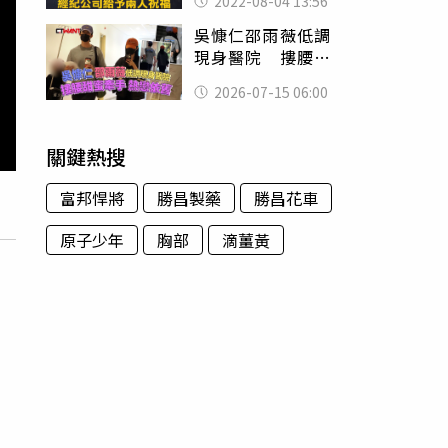
2022-08-04 13:56
吳慷仁邵雨薇低調
現身醫院 摟腰甜
蜜牽手熱戀依舊
2026-07-15 06:00
關鍵熱搜
富邦悍將
勝昌製藥
勝昌花車
原子少年
胸部
滴薑黃