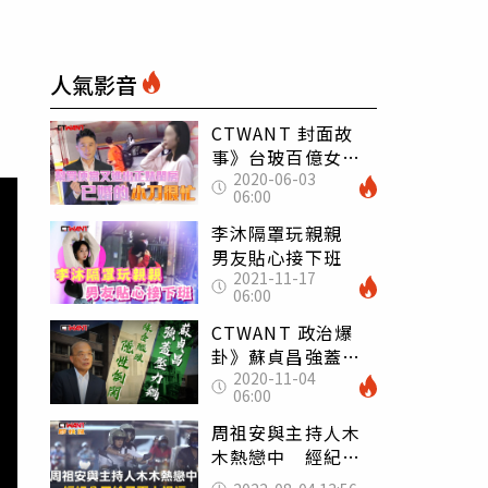
人氣影音
CTWANT 封面故
事》台玻百億女婿
2020-06-03
有桃花 小刀入夜
06:00
直搗正妹香閨
李沐隔罩玩親親
男友貼心接下班
2021-11-17
06:00
CTWANT 政治爆
卦》蘇貞昌強蓋壓
2020-11-04
力鍋 綠委醞釀隱
06:00
性倒閣
周祖安與主持人木
木熱戀中 經紀公
司給予兩人祝福