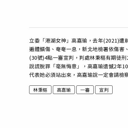
立委「港湖女神」高嘉瑜，去年(2021
遍體鱗傷、奄奄一息，新北地檢署依傷害
(30號)4點一審宣判，判處林秉樞有期徒
說謊脫罪「毫無悔意」，高嘉瑜遺憾2年1
代表她必須站出來，高嘉瑜說一定會請檢
林秉樞
高嘉瑜
一審
宣判