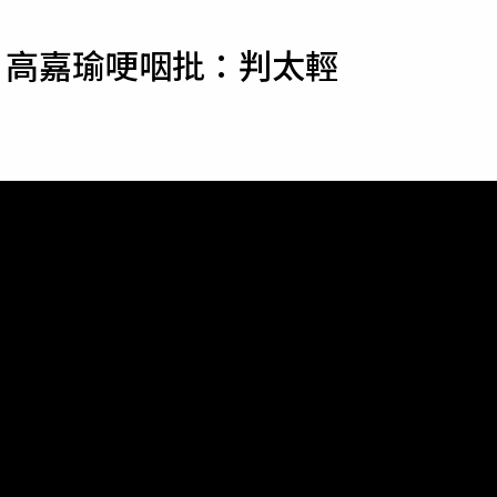
寵物
 高嘉瑜哽咽批：判太輕
運勢
運動
梅酒