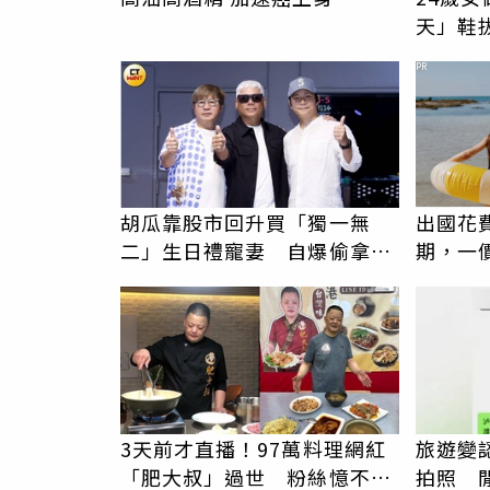
天」鞋
歡，比
PR
胡瓜靠股市回升買「獨一無
出國花
二」生日禮寵妻 自爆偷拿百
期，一
萬現金搞砸驚喜
更省心
3天前才直播！97萬料理網紅
旅遊變
「肥大叔」過世 粉絲憶不對
拍照 