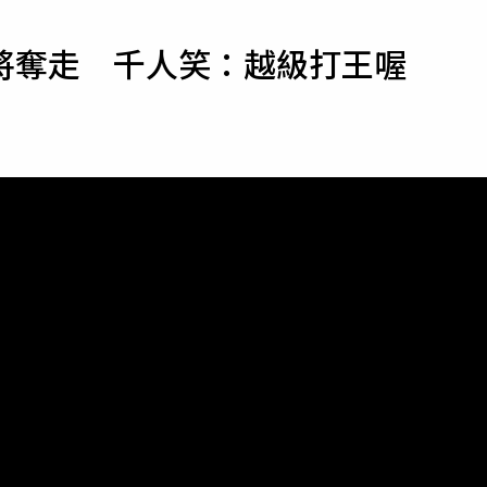
寵物
將奪走 千人笑：越級打王喔
運勢
運動
梅酒