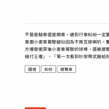
不管是騎車還是開車，遇到行車糾紛一定要
車跟小客車駕駛疑似因為不爽互按喇叭，
方爆發衝突後小客車駕駛的球棒，還被遊
級打王喔」、「第一次看到吵架帶武器給
國道
糾紛
遊覽車