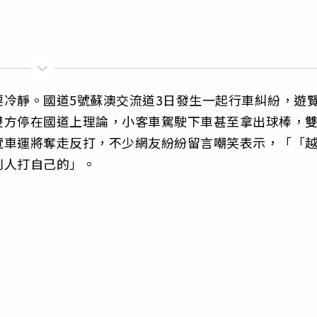
冷靜。國道5號蘇澳交流道3日發生一起行車糾紛，遊
雙方停在國道上理論，小客車駕駛下車甚至拿出球棒，
覽車運將奪走反打，不少網友紛紛留言嘲笑表示，「「
別人打自己的」。