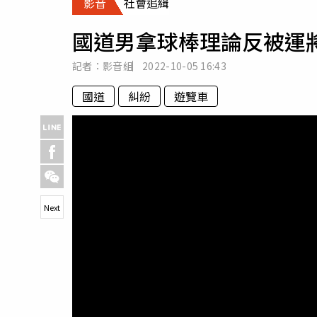
影音
社會追緝
人物
汽車
國道男拿球棒理論反被運
專欄
房產新勢力
記者：影音組
2022-10-05
16:43
國道
糾紛
遊覽車
Next