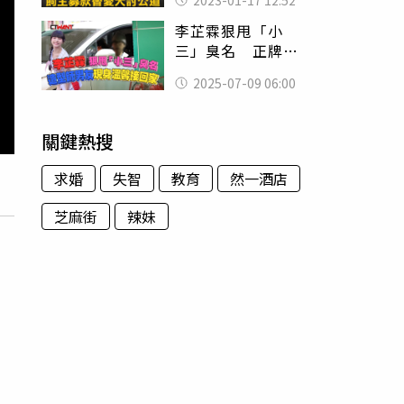
2023-01-17 12:52
李芷霖狠甩「小
三」臭名 正牌造
型師男友現身溫馨
2025-07-09 06:00
接回家
關鍵熱搜
求婚
失智
教育
然一酒店
芝麻街
辣妹