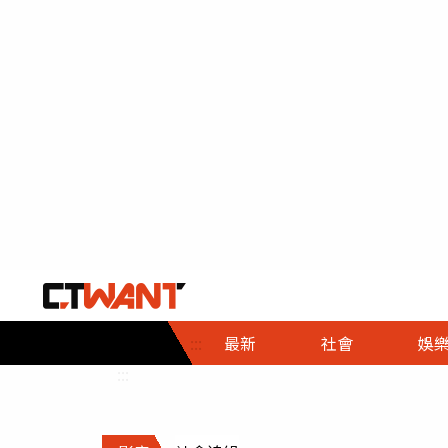
社會首頁
娛樂首頁
財經首頁
政
:::
最新
社會
娛
時事
即時
熱線
:::
直擊
大條
人物
調查
專題
３Ｃ