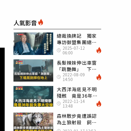
人氣影音
總裁換牌記 獨家
專訪御盟集團總裁
2025-07-12
邵永添
06:00
長髮辣妹伸出車窗
「跳艷舞」 下場
2022-08-09
晃到摔在地上
14:50
大西洋海底見不明
殘骸 竟是36年前
2022-11-14
失事太空梭
13:48
森林散步竟遭誤認
為土狼射殺 飼主
募款替愛犬討公道