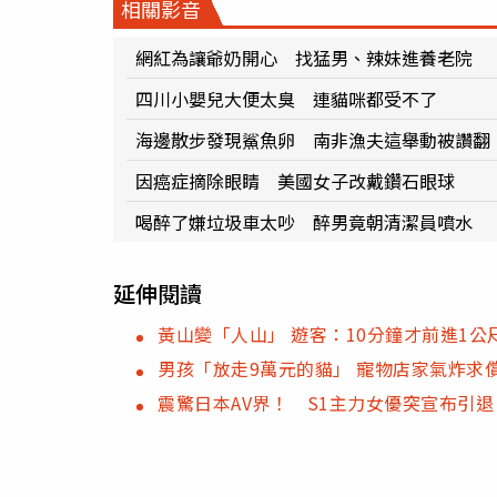
相關影音
網紅為讓爺奶開心 找猛男、辣妹進養老院
四川小嬰兒大便太臭 連貓咪都受不了
海邊散步發現鯊魚卵 南非漁夫這舉動被讚翻
因癌症摘除眼睛 美國女子改戴鑽石眼球
喝醉了嫌垃圾車太吵 醉男竟朝清潔員噴水
延伸閱讀
黃山變「人山」 遊客：10分鐘才前進1公
男孩「放走9萬元的貓」 寵物店家氣炸求
震驚日本AV界！ S1主力女優突宣布引退