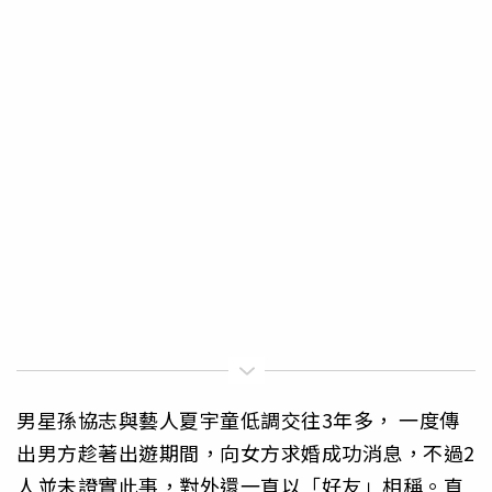
男星孫協志與藝人夏宇童低調交往3年多， 一度傳
出男方趁著出遊期間，向女方求婚成功消息，不過2
人並未證實此事，對外還一直以「好友」相稱。直