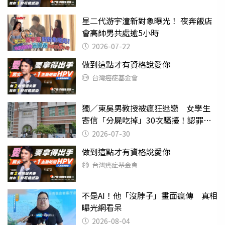
星二代游宇潼新對象曝光！ 夜奔飯店
會高帥男共處逾5小時
2026-07-22
做到這點才有資格說愛你
台灣癌症基金會
獨／東吳男教授被瘋狂迷戀 女學生
寄信「分屍吃掉」30次騷擾！認罪免
關
2026-07-30
做到這點才有資格說愛你
台灣癌症基金會
不是AI！他「沒脖子」畫面瘋傳 真相
曝光網看呆
2026-08-04