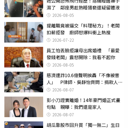
她公開恐怖飛行經歷！搭機睡醒褲子
濕了 鄰座男趁熟睡猥褻還疑留體液
2026-08-05
提離職竟被逼交「料理秘方」！老闆
扣薪拒發 廚師怒爆料衝上熱搜
2026-07-22
員工怕丟臉拒讓母出席婚禮 「最愛
發錢老闆」震怒開除：我看不起你
2026-08-05
慈濟遭詐10.6億聲明挨轟「不像被害
人」 P律師、吳靜怡齊問：捐款人有
權知道真相
2026-08-07
彭小刀證實離婚！14年豪門婚正式畫
句點 親曝：我們還是家人
2026-08-07
胡瓜靠股市回升買「獨一無二」生日