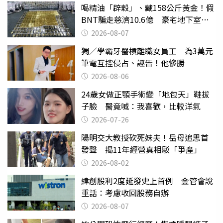
喝精油「辟穀」、藏158公斤黃金！假
BNT騙走慈濟10.6億 豪宅地下室竟
挖出乾鮑金庫
2026-08-07
獨／學霸牙醫槓離職女員工 為3萬元
筆電互控侵占、誣告！他慘勝
2026-08-06
24歲女做正顎手術變「地包天」鞋拔
子臉 醫竟喊：我喜歡，比較洋氣
2026-07-26
陽明交大教授砍死妹夫！岳母追思首
發聲 揭11年經營真相駁「爭產」
2026-08-02
緯創股利2度延發史上首例 金管會說
重話：考慮收回股務自辦
2026-08-07