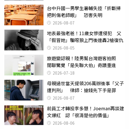
台中升國一男學生暑輔失控「折斷掃
把刺傷老師眼」 恐害失明
2026-08-07
地表最強老爸！11歲女慘遭侵犯 父
「假冒她」騙噁狼上門後連轟2槍復仇
2026-08-05
旅遊變認親！陸男幫台灣遊客拍照
閒聊驚覺「是失聯大伯」奇蹟重逢
2026-07-18
母親過世當天提領206萬辦後事「父子
遭判刑」 律師：搶錢先下手是罪
2026-08-07
前員工才轉投李多慧！Joeman再談建
文爆紅 認「很清楚他的價值」
2026-08-06