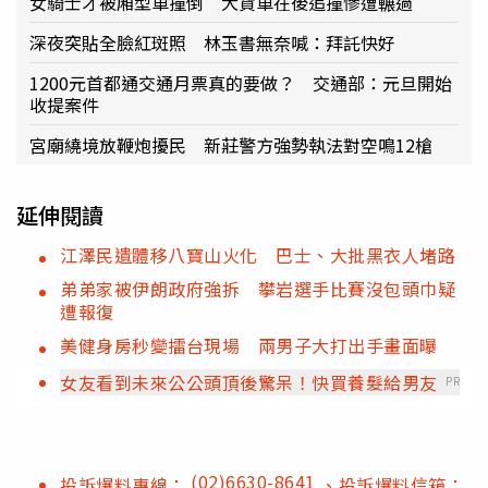
女騎士才被廂型車撞倒 大貨車在後追撞慘遭輾過
深夜突貼全臉紅斑照 林玉書無奈喊：拜託快好
1200元首都通交通月票真的要做？ 交通部：元旦開始
收提案件
宮廟繞境放鞭炮擾民 新莊警方強勢執法對空鳴12槍
延伸閱讀
江澤民遺體移八寶山火化 巴士、大批黑衣人堵路
弟弟家被伊朗政府強拆 攀岩選手比賽沒包頭巾疑
遭報復
美健身房秒變擂台現場 兩男子大打出手畫面曝
女友看到未來公公頭頂後驚呆！快買養髮給男友
PR
(02)6630-8641
投訴爆料專線：
、投訴爆料信箱：