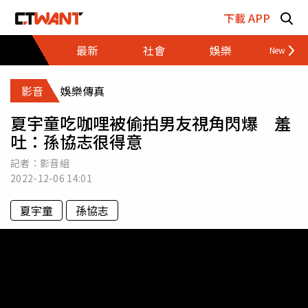
跳至主要內容區塊
下載 APP
最新
社會
娛樂
財經
影音
娛樂傳真
夏宇童吃咖哩被偷拍男友視角閃爆 羞
吐：孫協志很得意
記者：影音組
2022-12-06
14:01
夏宇童
孫協志