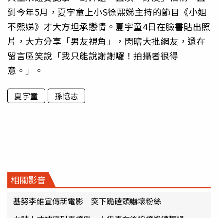
到今年5月，夏宇童上小S徐熙娣主持的節目《小姐
不熙娣》才大方坦承戀情。夏宇童4日在臉書貼出照
片，大方分享「男友視角」，閃瞎大批網友，還在
留言區笑說「我只能說謝謝囉！拍攝者很得
意。」。
夏宇童
孫協志
相關影音
基努李維宣傳新電影 突下跪磕頭嚇壞粉絲