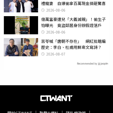
禮寵妻 自爆偷拿百萬現金搞砸驚喜
2026-08-06
億萬富豪遭兒「大義滅親」！偷生子
怕曝光 竟盜鄰居身份辦假證落戶
2026-08-06
苦苓喊「唐朝不存在」 網紅批瞎編
歷史：李白、杜甫用鮮卑文寫詩？
2026-08-07
Recommended by
關於CTWANT
聯繫&爆料
隱私權政策