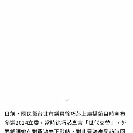
日前，國民黨台北市議員徐巧芯上廣播節目時宣布
參選2024立委，當時徐巧芯直言「世代交替」，外
界解讀她在對費鴻泰下戰帖，對此費鴻泰受訪時回