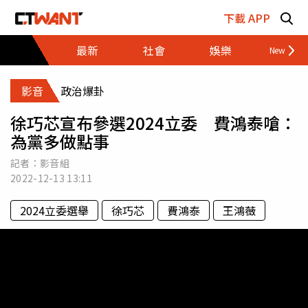
跳至主要內容區塊
下載 APP
最新
社會
娛樂
財經
影音
政治爆卦
徐巧芯宣布參選2024立委 費鴻泰嗆：
為黨多做點事
記者：影音組
2022-12-13
13:11
2024立委選舉
徐巧芯
費鴻泰
王鴻薇