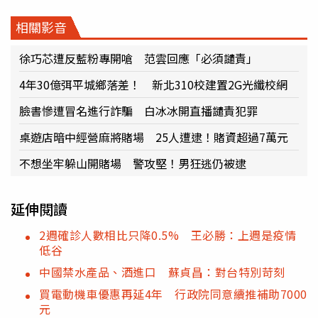
相關影音
徐巧芯遭反藍粉專開嗆 范雲回應「必須譴責」
4年30億弭平城鄉落差！ 新北310校建置2G光纖校網
臉書慘遭冒名進行詐騙 白冰冰開直播譴責犯罪
桌遊店暗中經營麻將賭場 25人遭逮！賭資超過7萬元
不想坐牢躲山開賭場 警攻堅！男狂逃仍被逮
延伸閱讀
2週確診人數相比只降0.5% 王必勝：上週是疫情
低谷
中國禁水產品、酒進口 蘇貞昌：對台特別苛刻
買電動機車優惠再延4年 行政院同意續推補助7000
元