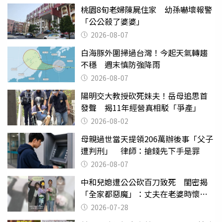
桃園8旬老婦陳屍住家 幼孫嚇壞報警
「公公殺了婆婆」
2026-08-07
白海豚外圍掃過台灣！今起天氣轉趨
不穩 週末慎防強降雨
2026-08-07
陽明交大教授砍死妹夫！岳母追思首
發聲 揭11年經營真相駁「爭產」
2026-08-02
母親過世當天提領206萬辦後事「父子
遭判刑」 律師：搶錢先下手是罪
2026-08-07
中和兒媳遭公公砍百刀致死 閨密揭
「全家都惡魔」：丈夫在老婆時懷孕
摔東西
2026-07-28