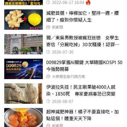
2022-06-17 16:04
減肥首選，檸檬加它，堅持一週，腰
細了，瘦到你懷疑人生
新素簡
獨／東吳男教授被瘋狂迷戀 女學生
寄信「分屍吃掉」30次騷擾！認罪免
關
2026-07-30
009829掌握AI關鍵 大華韓國KOSPI 50
今強勢開募
大華銀全能行銷方案
伊波拉失控！民主剛果破4000人感
染、1850死 專家憂病毒恐已突變
2026-08-07
超神減肥神器！橘子不要直接吃，加
點這個！體重天天下降
新素簡