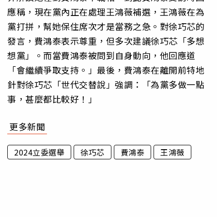
應稱，現在黨內正在處理王鴻薇補選，王鴻薇在為
黨打拼，幫她保住席次才是當務之急。對徐巧芯的
發言，費鴻泰表示尊重，但多次建議徐巧芯「多想
想黨」。而當費鴻泰被問到自身動向，他回應道
「會繼續爭取支持。」最後，費鴻泰在離開前特地
針對徐巧芯「世代交替說」強調：「為黨多做一點
事，甚麼都比較好！」
更多新聞
2024立委選舉
徐巧芯
費鴻泰
王鴻薇