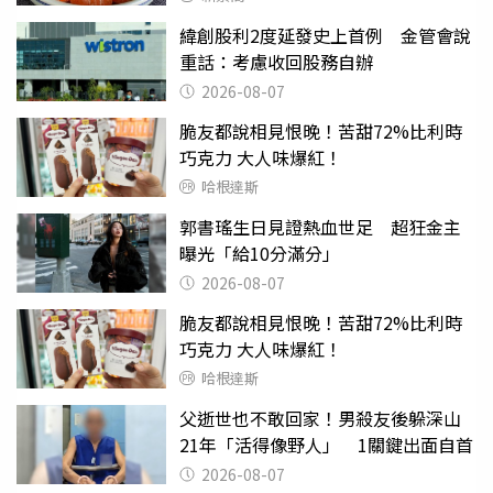
緯創股利2度延發史上首例 金管會說
重話：考慮收回股務自辦
2026-08-07
脆友都說相見恨晚！苦甜72%比利時
巧克力 大人味爆紅！
哈根達斯
郭書瑤生日見證熱血世足 超狂金主
曝光「給10分滿分」
2026-08-07
脆友都說相見恨晚！苦甜72%比利時
巧克力 大人味爆紅！
哈根達斯
父逝世也不敢回家！男殺友後躲深山
21年「活得像野人」 1關鍵出面自首
2026-08-07