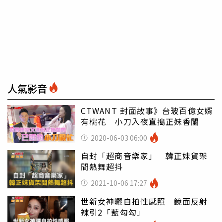
人氣影音
CTWANT 封面故事》台玻百億女婿
有桃花 小刀入夜直搗正妹香閨
2020-06-03 06:00
自封「超商音樂家」 韓正妹貨架
間熱舞超抖
2021-10-06 17:27
世新女神曬自拍性感照 鏡面反射
辣引2「藍勾勾」