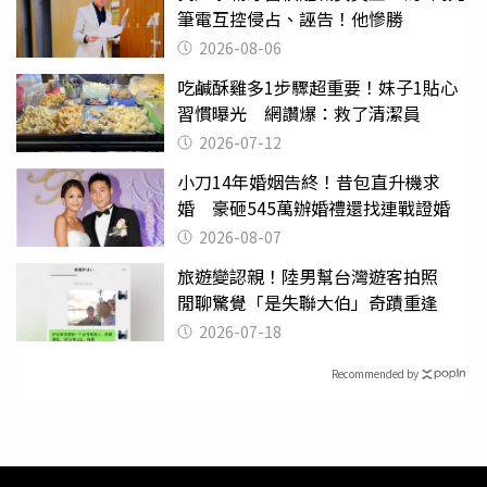
筆電互控侵占、誣告！他慘勝
2026-08-06
吃鹹酥雞多1步驟超重要！妹子1貼心
習慣曝光 網讚爆：救了清潔員
2026-07-12
小刀14年婚姻告終！昔包直升機求
婚 豪砸545萬辦婚禮還找連戰證婚
2026-08-07
旅遊變認親！陸男幫台灣遊客拍照
閒聊驚覺「是失聯大伯」奇蹟重逢
2026-07-18
Recommended by