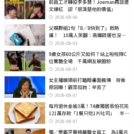
前員工才轉投李多慧！Joeman再談建
文爆紅 認「很清楚他的價值」
2026-08-06
父親群組1句「8／8快到了」掀熱
議！ 10萬人笑翻：高鐵疏運也沒列
父親節
2026-08-02
9歲女孩60公斤又如何？站上啦啦隊C
位驚艷全場 千萬網友被圈粉
2026-08-07
女主播鏡頭前打瞌睡畫面瘋傳 背後
原因曝！觀眾挺她：辛苦了
2026-08-07
每月退休金逾3萬！74歲獨居翁怕花完
121萬存款「1餐只吃1片吐司」 半年
後暴瘦嚇壞女兒
2026-08-07
獨／學霸牙醫槓離職女員工 為3萬元