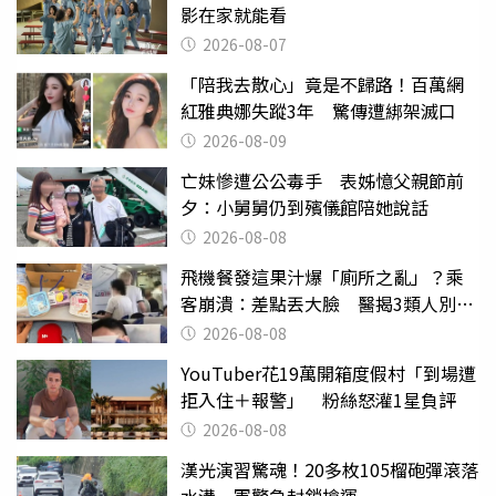
影在家就能看
2026-08-07
「陪我去散心」竟是不歸路！百萬網
紅雅典娜失蹤3年 驚傳遭綁架滅口
2026-08-09
亡妹慘遭公公毒手 表姊憶父親節前
夕：小舅舅仍到殯儀館陪她說話
2026-08-08
飛機餐發這果汁爆「廁所之亂」？乘
客崩潰：差點丟大臉 醫揭3類人別亂
喝
2026-08-08
YouTuber花19萬開箱度假村「到場遭
拒入住＋報警」 粉絲怒灌1星負評
2026-08-08
漢光演習驚魂！20多枚105榴砲彈滾落
水溝 軍警急封鎖搶運