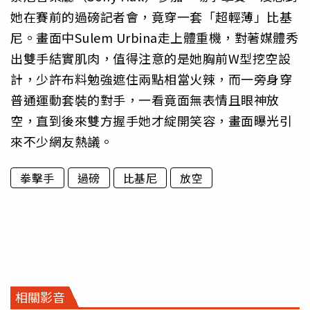
她在賽前的過磅記者會，竟穿一套「超輕薄」比基
尼。畫面中Sulem Urbina走上體重機，對著媒體秀
出雙手結實肌肉，值得注意的是她胸前W型挖空設
計，少許布料勉強遮住兩點相當火辣，而一旁身穿
普通運動套裝的對手，一看竟面無表情且眼神放
空，直到後來雙方握手她才綻開笑容，畫面曝光引
來不少網友熱議。
拳擊手
過磅
比基尼
放空
相關影音