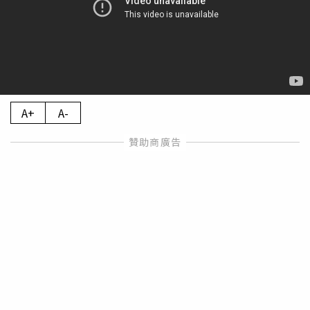
A+
A-