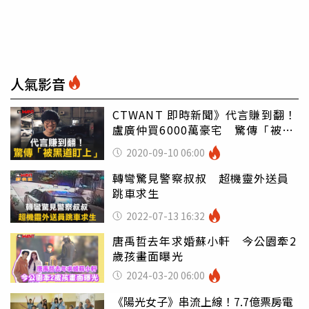
人氣影音
CTWANT 即時新聞》代言賺到翻！
盧廣仲買6000萬豪宅 驚傳「被黑
道盯上」
2020-09-10 06:00
轉彎驚見警察叔叔 超機靈外送員
跳車求生
2022-07-13 16:32
唐禹哲去年求婚蘇小軒 今公園牽2
歲孩畫面曝光
2024-03-20 06:00
《陽光女子》串流上線！7.7億票房電