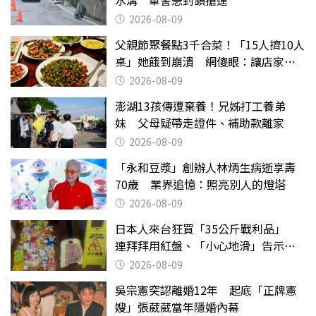
2026-08-09
父親節聚餐點3千合菜！「15人擠10人
桌」她餓到崩潰 網傻眼：讓店家看
笑話
2026-08-09
澎湖13孩傳遭棄養！兄姊打工養弟
妹 父母疑帶走證件、補助款離家
2026-08-09
「永和豆漿」創辦人林炳生病逝享壽
70歲 業界追憶：照亮別人的燈塔
2026-08-09
日本人來台狂買「35公斤戰利品」
連拜拜用紅盤、「小心地滑」告示牌
也帶回家
2026-08-09
吳宗憲突認離婚12年 起底「正牌憲
嫂」張葳葳當年隱婚內幕