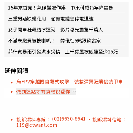
15年來首見！氣候變遷作祟 中東科威特罕降雹暴
三重男疑缺錢花用 偷剪電纜害停電遭逮
女子開車狂飆結冰運河 影片曝光震驚千萬人
不滿未繳費被按喇叭！ 葬儀社5煞狠砍喪家
菲律賓暴雨引發洪水災情 上千房屋被毀釀至少25死
延伸閱讀
烏FPV穿越機自殺式攻擊 裝載彈藥狂襲俄裝甲車
做到這點才有資格說愛你
PR
(02)6630-8641
投訴爆料專線：
、投訴爆料信箱：
119@ctwant.com