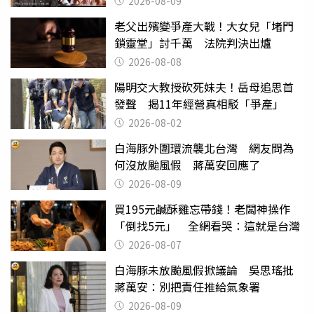
2026-08-09
老父出殯變爭產大戰！大女兒「堵門
鎖靈堂」討千萬 法院判決出爐
2026-08-08
陽明交大教授砍死妹夫！岳母追思首
發聲 揭11年經營真相駁「爭產」
2026-08-02
白海豚外圍環流襲北台灣 網友問為
何沒放颱風假 蔣萬安回應了
2026-08-09
買195元鹹酥雞忘帶錢！老闆神操作
「倒找5元」 全網看哭：這就是台灣
2026-08-07
白海豚未放颱風假掀議論 吳思瑤批
蔣萬安：別把責任推給氣象署
2026-08-09