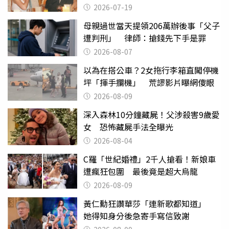
2026-07-19
母親過世當天提領206萬辦後事「父子
遭判刑」 律師：搶錢先下手是罪
2026-08-07
以為在搭公車？2女拖行李箱直闖停機
坪「揮手攔機」 荒謬影片曝網傻眼
2026-08-09
深入森林10分鐘藏屍！父涉殺害9歲愛
女 恐怖藏屍手法全曝光
2026-08-04
C羅「世紀婚禮」2千人搶看！新娘車
遭瘋狂包圍 最後竟是超大烏龍
2026-08-09
黃仁勳狂讚華莎「連新歌都知道」
她得知身分後急寄手寫信致謝