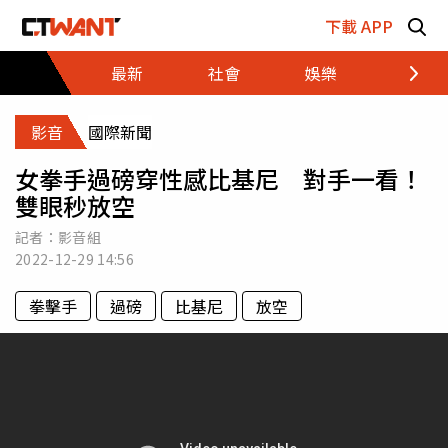
跳至主要內容區塊
下載 APP
最新
社會
娛樂
財經
影音
國際新聞
女拳手過磅穿性感比基尼 對手一看！
雙眼秒放空
記者：影音組
2022-12-29
14:56
拳擊手
過磅
比基尼
放空