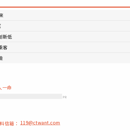
來
死
創新低
乘客
險
人一命
PR
119@ctwant.com
爆料信箱：