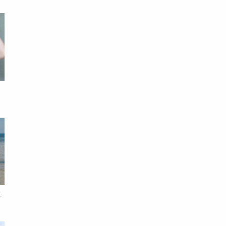
笑
假
錢