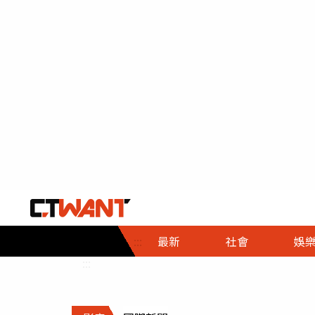
社會首頁
娛樂首頁
財經首頁
政
:::
最新
社會
娛
時事
即時
熱線
:::
直擊
大條
人物
調查
專題
３Ｃ