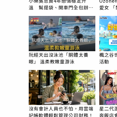
小樂吳思賢4年戀情穩定升
Ozon
溫 幫提袋、開車門全包辦閃
愛女 「禁令」解封深夜帶安吉
瞎眾人
返家
PR
阮經天出沒泳池「胴體太養
楓之谷世
眼」 溫柔教嫩童游泳
活動
PR
沒有會計人員也不怕，用雲端
星二代
記帳軟體輕鬆管理公司財務！
奔飯店