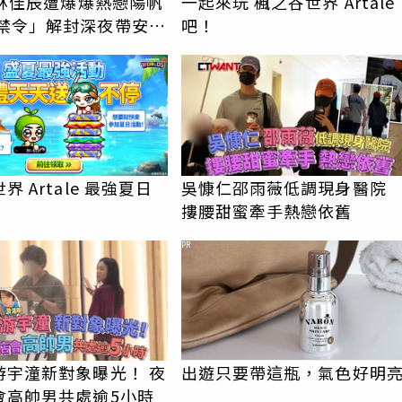
e林佳辰遭爆爆熱戀陽帆
一起來玩 楓之谷世界 Artale
吧！
界 Artale 最強夏日
吳慷仁邵雨薇低調現身醫
摟腰甜蜜牽手熱戀依舊
PR
游宇潼新對象曝光！ 夜
出遊只要帶這瓶，氣色好明
會高帥男共處逾5小時