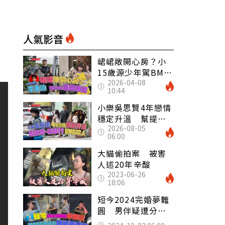
人氣影音
峮峮敞開心房？小
15歲源少年駕BMW
2026-04-08
接送回香閨
10:44
小樂吳思賢4年戀情
穩定升溫 幫提
2026-08-05
袋、開車門全包辦
06:00
閃瞎眾人
大貓偷拍案 被害
人述20年辛酸
2023-06-26
18:06
短今2024完婚夢難
圓 男伴疑遭分手
猛掉男兒淚