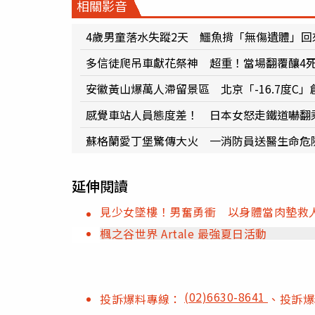
相關影音
4歲男童落水失蹤2天 鱷魚揹「無傷遺體」回
多信徒爬吊車獻花祭神 超重！當場翻覆釀4
安徽黃山爆萬人滯留景區 北京「-16.7度C」
感覺車站人員態度差！ 日本女怒走鐵道嚇翻
蘇格蘭愛丁堡驚傳大火 一消防員送醫生命危
延伸閱讀
見少女墜樓！男奮勇衝 以身體當肉墊救
楓之谷世界 Artale 最強夏日活動
(02)6630-8641
投訴爆料專線：
、投訴