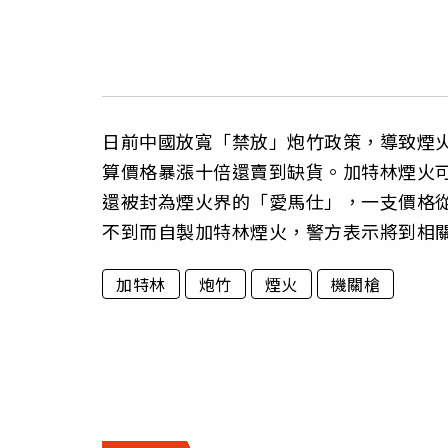
日前中國放寬「禁放」炮竹政策，導致煙
算價格暴漲十倍還賣到缺貨。加特林煙火
還被封為煙火界的「愛馬仕」，一支價格從
不到而自製加特林煙火，警方表示將到相
加特林
炮竹
煙火
機關槍