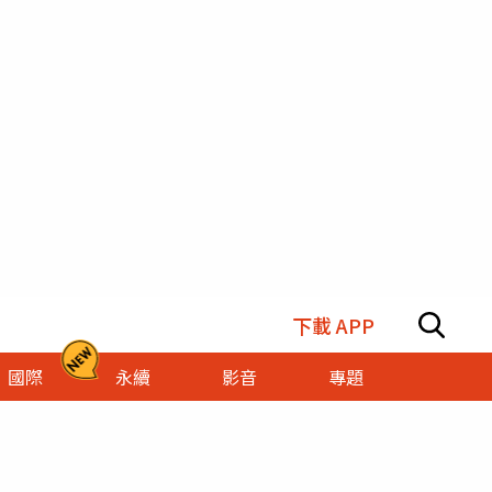
下載 APP
國際
永續
影音
專題