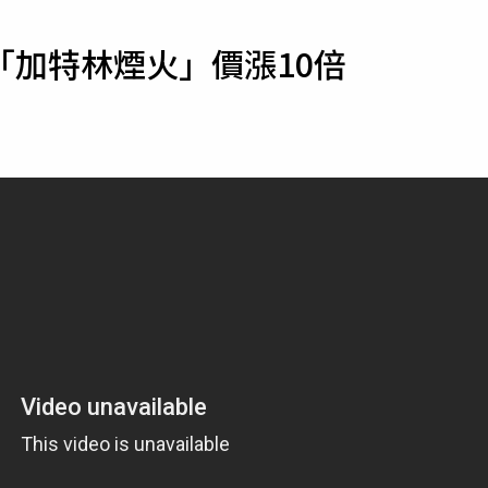
寵物
「加特林煙火」價漲10倍
運勢
運動
梅酒