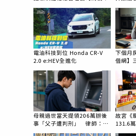
PR
電油科技到位 Honda CR-V
下個月
2.0 e:HEV全進化
借網】
母親過世當天提領206萬辦後
故宮《
事「父子遭判刑」 律師：搶
131.
錢先下手是罪
價188
PR