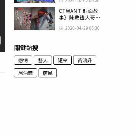
2024-10-02 06:00
CTWANT 封面故
事》陳啟禮大哥掉
漆 97歲老翁為三
2020-04-29 06:30
千萬房產渉家暴鬧
離婚
關鍵熱搜
戀情
藝人
短今
黃鴻升
尼泊爾
唐鳳