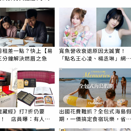
房租差一點？快上【易
寬魚營收衰退原因太誠實！
三分鐘解決燃眉之急
「點名王心凌、楊丞琳」網
翻：財報透明度滿分
PR
龍藏經》打7折仍要
出國花費難抓？全包式海島
6萬！ 店員曝：有人原
期，一價搞定食宿玩樂，省
萬付現購買
更省心！