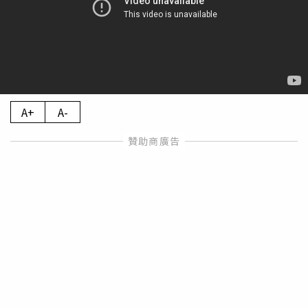
A+
A-