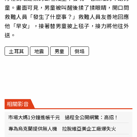
童。畫面可見，男童被叫醒後揉了揉眼睛，開口問
救難人員「發生了什麼事？」救難人員友善地回應
他「早安」，接著替男童披上毯子，接力將他往外
送。
土耳其
地震
男童
倒塌
相關影音
市場大媽1分鐘進帳千元 過程全公開網驚：高招！
專為烏克蘭提供無人機 拉脫維亞美企工廠爆失火