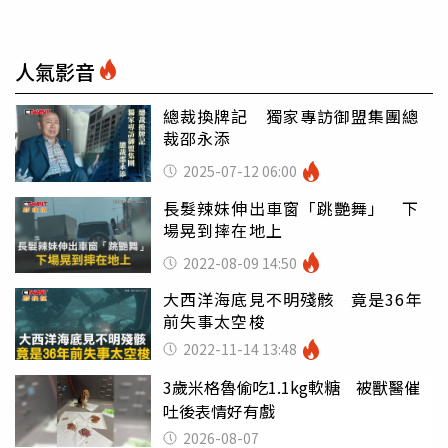
人氣影音
總裁換牌記 獨家專訪御盟集團總
裁邵永添
2025-07-12 06:00
長髮辣妹伸出車窗「跳艷舞」 下
場晃到摔在地上
2022-08-09 14:50
大西洋海底見不明殘骸 竟是36年
前失事太空梭
2022-11-14 13:48
3歲米格魯偷吃1.1kg軟糖 被獸醫催
吐後表情好有戲
2026-08-07