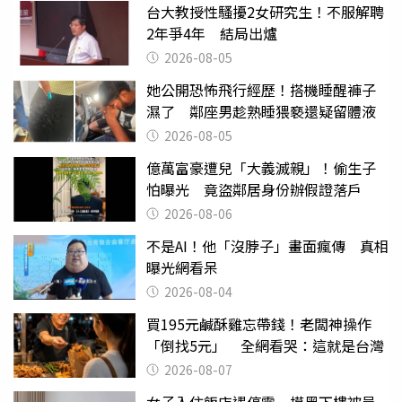
台大教授性騷擾2女研究生！不服解聘
2年爭4年 結局出爐
2026-08-05
她公開恐怖飛行經歷！搭機睡醒褲子
濕了 鄰座男趁熟睡猥褻還疑留體液
2026-08-05
億萬富豪遭兒「大義滅親」！偷生子
怕曝光 竟盜鄰居身份辦假證落戶
2026-08-06
不是AI！他「沒脖子」畫面瘋傳 真相
曝光網看呆
2026-08-04
買195元鹹酥雞忘帶錢！老闆神操作
「倒找5元」 全網看哭：這就是台灣
2026-08-07
女子入住飯店遇停電 摸黑下樓被員