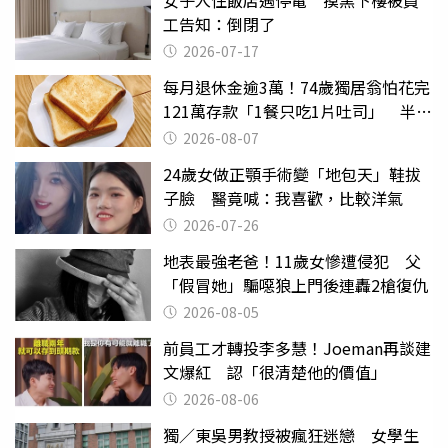
工告知：倒閉了
2026-07-17
每月退休金逾3萬！74歲獨居翁怕花完
121萬存款「1餐只吃1片吐司」 半年
後暴瘦嚇壞女兒
2026-08-07
24歲女做正顎手術變「地包天」鞋拔
子臉 醫竟喊：我喜歡，比較洋氣
2026-07-26
地表最強老爸！11歲女慘遭侵犯 父
「假冒她」騙噁狼上門後連轟2槍復仇
2026-08-05
前員工才轉投李多慧！Joeman再談建
文爆紅 認「很清楚他的價值」
2026-08-06
獨／東吳男教授被瘋狂迷戀 女學生