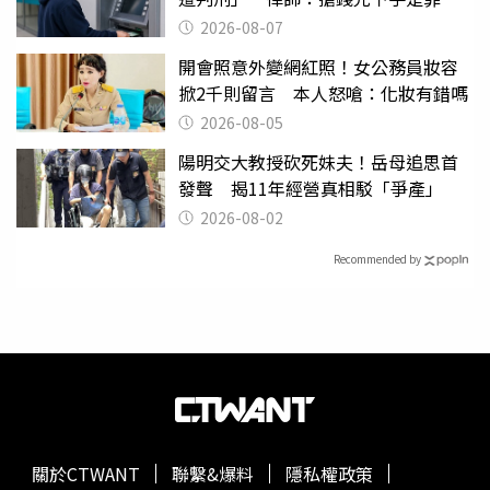
2026-08-07
開會照意外變網紅照！女公務員妝容
掀2千則留言 本人怒嗆：化妝有錯嗎
2026-08-05
陽明交大教授砍死妹夫！岳母追思首
發聲 揭11年經營真相駁「爭產」
2026-08-02
Recommended by
關於CTWANT
聯繫&爆料
隱私權政策