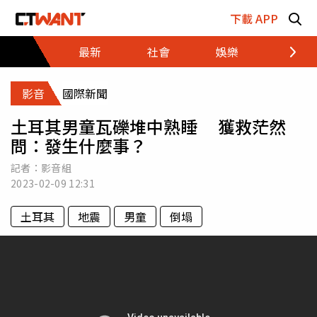
跳至主要內容區塊
下載 APP
最新
社會
娛樂
財經
影音
國際新聞
土耳其男童瓦礫堆中熟睡 獲救茫然
問：發生什麼事？
記者：影音組
2023-02-09
12:31
土耳其
地震
男童
倒塌