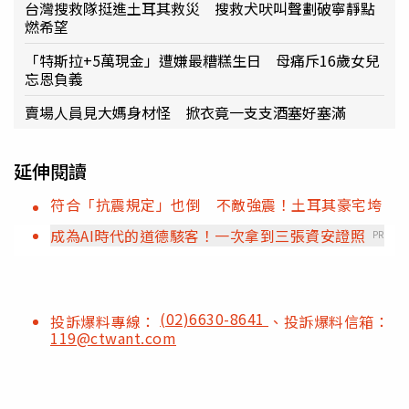
台灣搜救隊挺進土耳其救災 搜救犬吠叫聲劃破寧靜點
燃希望
「特斯拉+5萬現金」遭嫌最糟糕生日 母痛斥16歲女兒
忘恩負義
賣場人員見大媽身材怪 掀衣竟一支支酒塞好塞滿
延伸閱讀
符合「抗震規定」也倒 不敵強震！土耳其豪宅垮
成為AI時代的道德駭客！一次拿到三張資安證照
PR
(02)6630-8641
投訴爆料專線：
、投訴爆料信箱：
119@ctwant.com