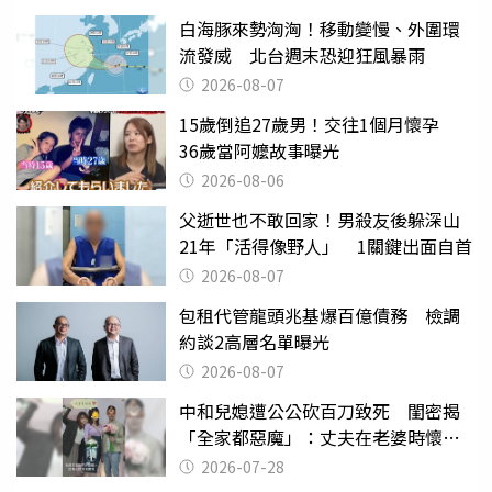
白海豚來勢洶洶！移動變慢、外圍環
流發威 北台週末恐迎狂風暴雨
2026-08-07
15歲倒追27歲男！交往1個月懷孕
36歲當阿嬤故事曝光
2026-08-06
父逝世也不敢回家！男殺友後躲深山
21年「活得像野人」 1關鍵出面自首
2026-08-07
包租代管龍頭兆基爆百億債務 檢調
約談2高層名單曝光
2026-08-07
中和兒媳遭公公砍百刀致死 閨密揭
「全家都惡魔」：丈夫在老婆時懷孕
摔東西
2026-07-28