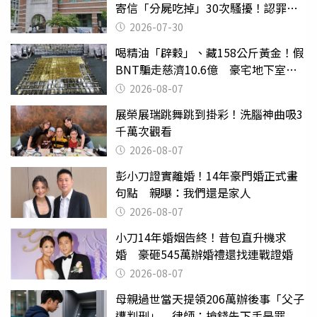
寄信「分屍吃掉」30次騷擾！認罪免
關
2026-07-30
喝精油「辟穀」、藏158公斤黃金！假
BNT騙走慈濟10.6億 豪宅地下室竟
挖出乾鮑金庫
2026-08-07
展榮展瑞跳舞跳到掛彩！洗腦神曲吸3
千萬次觀看
2026-08-07
彭小刀證實離婚！14年豪門婚正式畫
句點 親曝：我們還是家人
2026-08-07
小刀14年婚姻告終！昔包直升機求
婚 豪砸545萬辦婚禮還找連戰證婚
2026-08-07
母親過世當天提領206萬辦後事「父子
遭判刑」 律師：搶錢先下手是罪