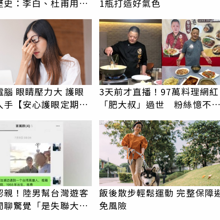
歷史：李白、杜甫用鮮
1瓶打造好氣色
詩？
腦 眼睛壓力大 護眼
3天前才直播！97萬料理網紅
入手【安心護眼定期眼
「肥大叔」過世 粉絲憶不
勁：瘦得不合理
PR
認親！陸男幫台灣遊客
飯後散步輕鬆運動 完整保障
閒聊驚覺「是失聯大
免風險
蹟重逢