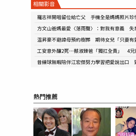
相關影音
羅志祥開唱留位給亡父 手機全是媽媽照片珍
方文山爸媽最愛〈落雨聲〉：對我有意義 失
温昇豪不避諱母預約樹葬 期待女兒「只要有
工安意外釀2死…蔡淑臻爸「獨扛全責」 4兄
昔練球無暇陪伴江宏傑努力學習把愛說出口 
熱門推薦