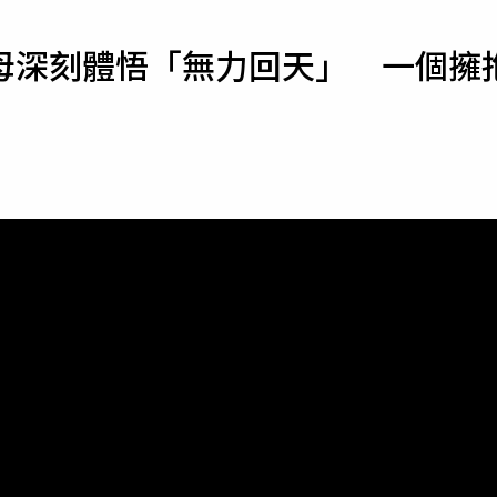
寵物
母深刻體悟「無力回天」 一個擁
運勢
運動
梅酒