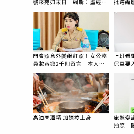
襲來宛如末日 網驚：聖經十
批瞎編
災
卑文寫
PR
開會照意外變網紅照！女公務
上班看電
員妝容掀2千則留言 本人怒
保單要
嗆：化妝有錯嗎
睛險】
PR
高油高酒精 加速癌上身
旅遊變
拍照 
伯」奇