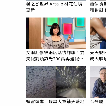
楓之谷世界 Artale 桃花仙境
蕭伊情斷
更新
和封鎖
聲：停
PR
女網紅慘被兩度感情詐騙！前
天天規
夫假割頸詐光200萬再遇假富
成大麻
商「養套殺2000萬」
蝗害肆虐！蝗蟲大軍鋪天蓋地
苦苓喊