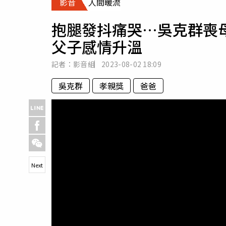
影音
人間暖流
人物
汽車
抱腿發抖痛哭…吳克群喪
專欄
父子感情升溫
房產新勢力
記者：影音組
2023-08-02
18:09
吳克群
孝親獎
爸爸
Next