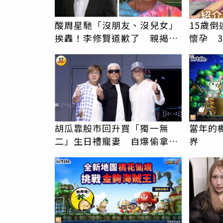
酸周星馳「沒朋友、沒兒女」
15歲倒
挨轟！李修賢道歉了 親揭30
懷孕 
年恩怨真相
PR
胡瓜靠股市回升買「獨一無
當年的
二」生日禮寵妻 自爆偷拿百
界
萬現金搞砸驚喜
PR