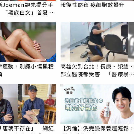
Joeman認先提分手
報復性熬夜 癌細胞數攀升
！「黑底白文」首發
止父權思維物化女性
律運動，別讓小傷累積
高雄欠到台北！長庚、榮總
煩
部立醫院都受害 「醫療暴
男」離譜紀錄曝光
PR
「唐朝不存在」 網紅
【汎倫】洗完臉保養超輕鬆