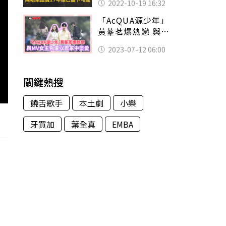
2022-10-19 16:32
「AcQUA源少年」
黃莑茗爆熱戀 與MV
女主角盧以恩家中
2023-07-12 06:00
煲愛
關鍵熱搜
饒舌歌手
本土劇
小樂
牙買加
葉全真
EMBA