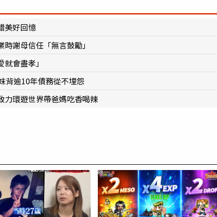
惜美好回憶
業時謝母信任「無言鼓勵」
愛就會盡孝」
妹背逾10年債務從不埋怨
致力環遊世界帶爸媽吃香喝辣
PR