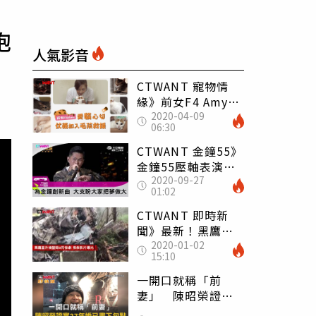
抱
人氣影音
CTWANT 寵物情
緣》前女F4 Amy俠
2020-04-09
女性格不顧形象
06:30
全家動員救毛孩
CTWANT 金鐘55》
金鐘55壓軸表演
2020-09-27
大支台上饒舌嗆爆
01:02
CTWANT 即時新
聞》最新！黑鷹直
2020-01-02
升機墜毀8死 搜救
15:10
影片首曝光
一開口就稱「前
妻」 陳昭榮證實
27年婚已畫下句點