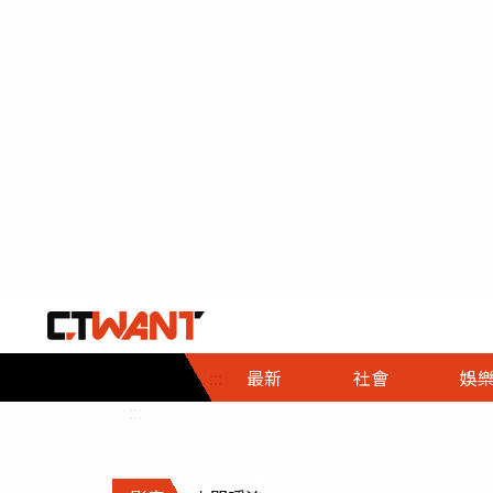
社會首頁
娛樂首頁
財經首頁
政
:::
最新
社會
娛
時事
即時
熱線
:::
直擊
大條
人物
調查
專題
３Ｃ