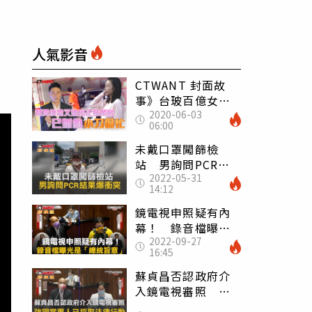
人氣影音
CTWANT 封面故
事》台玻百億女婿
2020-06-03
有桃花 小刀入夜
06:00
直搗正妹香閨
未戴口罩闖篩檢
站 男詢問PCR結
2022-05-31
果爆衝突
14:12
鏡電視申照疑有內
幕！ 錄音檔曝光
2022-09-27
是「總統旨意」
16:45
蘇貞昌否認政府介
入鏡電視審照 強
調當事人已採取法