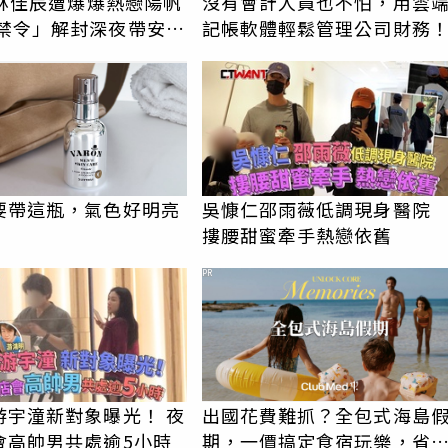
e林佳辰遭爆爆熱戀陽帆
沒有會計人員也不怕，用雲
記帳軟體輕鬆管理公司財務
要帶這瓶，氣色好明亮
吳慷仁邵雨薇低調現身醫
摟腰甜蜜牽手熱戀依舊
PR
游宇潼新對象曝光！ 夜
出國花費難抓？全包式海島
會高帥男共處逾5小時
期，一價搞定食宿玩樂，省