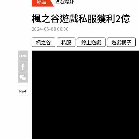
影音
政治爆卦
人物
汽車
楓之谷遊戲私服獲利2億
專欄
房產新勢力
2024-05-08
06:00
楓之谷
私服
線上遊戲
遊戲橘子
Next