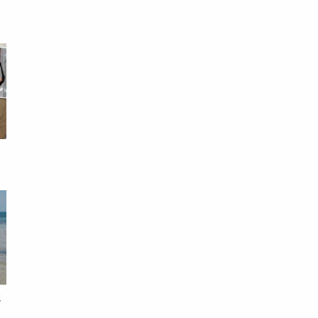
端
！
院
假
錢