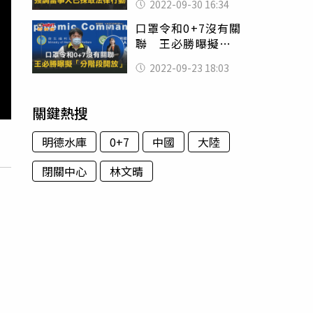
2022-09-30 16:34
律行動
口罩令和0+7沒有關
聯 王必勝曝擬
「分階段開放」
2022-09-23 18:03
關鍵熱搜
明德水庫
0+7
中國
大陸
閉關中心
林文晴