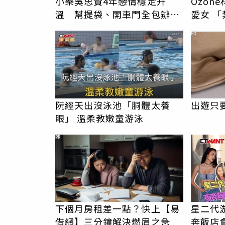
小樂吳思賢4年戀情穩定升
Ozon
溫 幫提袋、開車門全包辦閃
愛女 「禁令」解封深夜帶安吉
瞎眾人
返家
PR
阮經天出沒泳池「胴體太養
出遊只
眼」 溫柔教嫩童游泳
PR
下個月房租差一點？快上【易
星二代
借網】三分鐘解決燃眉之急
奔飯店