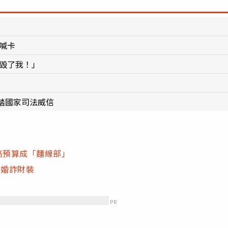
喊卡
府毀了我！」
踏國家司法威信
高預算成「麵線部」
騙婚詐財裝
PR