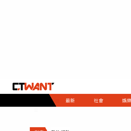
社會首頁
娛樂首頁
財經首頁
政
:::
最新
社會
娛
時事
即時
熱線
:::
直擊
大條
人物
調查
專題
３Ｃ