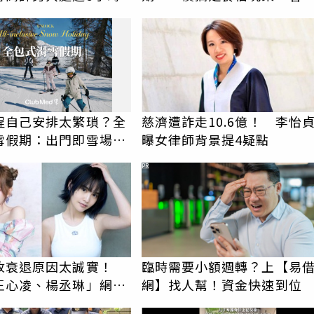
更省心！
程自己安排太繁瑣？全
慈濟遭詐走10.6億！ 李怡
雪假期：出門即雪場，
曝女律師背景提4疑點
包不怕預算爆表！
PR
收衰退原因太誠實！
臨時需要小額週轉？上【易
王心凌、楊丞琳」網笑
網】找人幫！資金快速到位
報透明度滿分