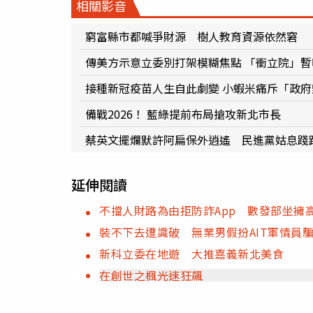
相關影音
窮富縣市都喊爭財源 樹人教育資源依然窘
傳美方示意立委別打架模糊焦點 「衝立院」暫
接種新冠疫苗人生自此劇變 小蝦米痛斥「政
備戰2026！ 藍綠提前布局搶攻新北市長
蔡英文擺爛默許阿扁保外逍遙 民進黨姑息踐
延伸閱讀
不擋人財路為由拒防詐App 數發部坐擁
裝不下去遭識破 無業男假扮AIT軍情員
新科立委在地遊 大推嘉義新北美食
在創世之楓光速狂飆