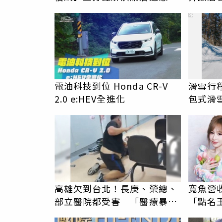
PR
電油科技到位 Honda CR-V
滑雪行
2.0 e:HEV全進化
包式滑
一價全
高雄欠到台北！長庚、榮總、
寬魚營
部立醫院都受害 「醫療暴力
「點名
男」離譜紀錄曝光
翻：財