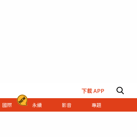
下載 APP
國際
永續
影音
專題