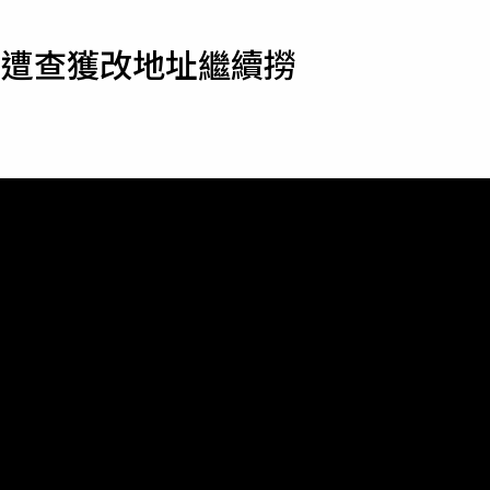
寵物
 遭查獲改地址繼續撈
運勢
運動
梅酒