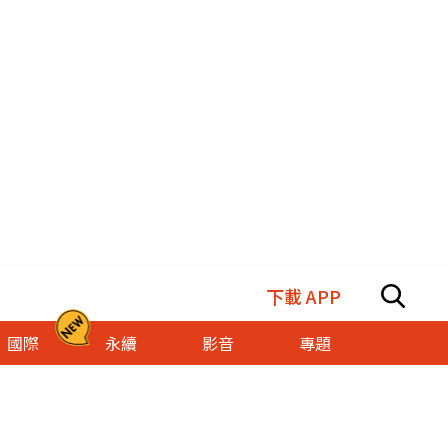
下載 APP
國際
永續
影音
專題