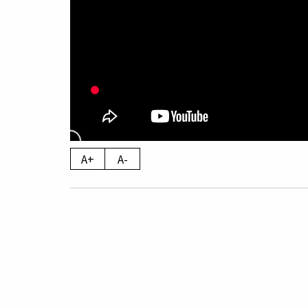
A+
A-