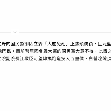
在野的國民黨卻因立委「大罷免潮」正焦頭爛額，且泛
免門檻，目前暫居國會最大黨的國民黨大意不得，此情
立院副院長江啟臣可望轉換跑道投入百里侯，白營趁隙