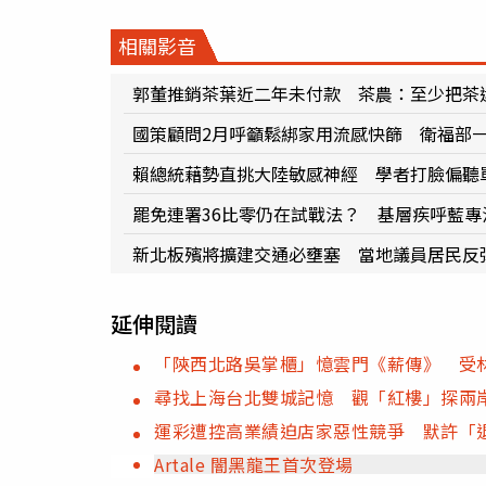
相關影音
郭董推銷茶葉近二年未付款 茶農：至少把茶
國策顧問2月呼籲鬆綁家用流感快篩 衛福部
賴總統藉勢直挑大陸敏感神經 學者打臉偏聽
罷免連署36比零仍在試戰法？ 基層疾呼藍專
新北板殯將擴建交通必壅塞 當地議員居民反
延伸閱讀
「陝西北路吳掌櫃」憶雲門《薪傳》 受
尋找上海台北雙城記憶 觀「紅樓」探兩
運彩遭控高業績迫店家惡性競爭 默許「
Artale 闇黑龍王首次登場