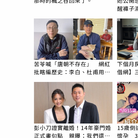
那時的楓之谷回來了。
她公開
醒褲子
褻還疑
PR
苦苓喊「唐朝不存在」 網紅
下個月
批瞎編歷史：李白、杜甫用鮮
借網】
卑文寫詩？
彭小刀證實離婚！14年豪門婚
15歲倒
正式畫句點 親曝：我們還是
懷孕 