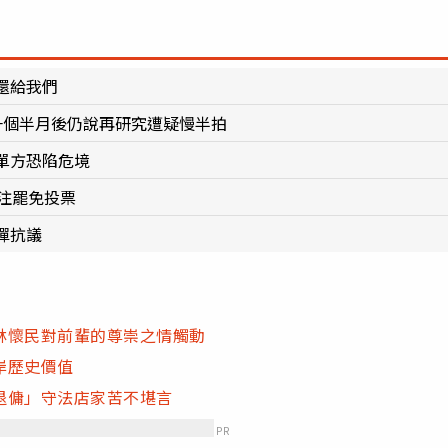
還給我們
一個半月後仍說再研究遭疑慢半拍
單方恐陷危境
注罷免投票
彈抗議
林懷民對前輩的尊崇之情觸動
岸歷史價值
退傭」守法店家苦不堪言
PR