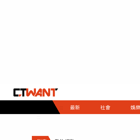
社會首頁
娛樂首頁
財經首頁
政
:::
最新
社會
娛
時事
即時
熱線
:::
直擊
大條
人物
調查
專題
３Ｃ