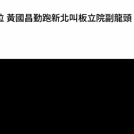
寵物
位 黃國昌勤跑新北叫板立院副龍頭
運勢
運動
梅酒