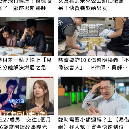
恐怖飛行經歷！搭機睡
女友看到未來公公頭頂後驚
濕了 鄰座男趁熟睡猥
呆！快買養髮給男友
留體液
房租差一點？快上【易
慈濟遭詐10.6億聲明挨轟「
三分鐘解決燃眉之急
像被害人」 P律師、吳靜怡
齊問：捐款人有權知道真相
PR
追27歲男！交往1個月
臨時需要小額週轉？上【易
36歲當阿嬤故事曝光
網】找人幫！資金快速到位