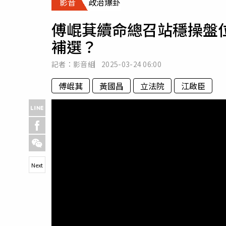
影音
政治爆卦
人物
汽車
傅崐萁續命總召站穩操盤
專欄
補選？
房產新勢力
記者：影音組
2025-03-24
06:00
傅崐萁
黃國昌
立法院
江啟臣
Next