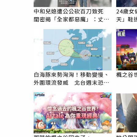
中和兒媳遭公公砍百刀致死
24歲
閨密揭「全家都惡魔」：丈夫
天」鞋
在老婆時懷孕摔東西
歡，比
PR
白海豚來勢洶洶！移動變慢、
楓之谷世
外圍環流發威 北台週末恐迎
狂風暴雨
PR