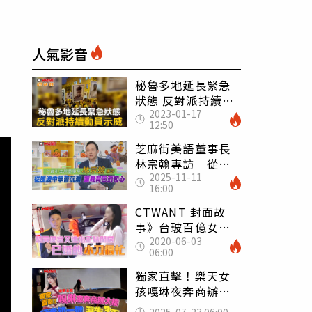
人氣影音
秘魯多地延長緊急
狀態 反對派持續動
2023-01-17
員示威
12:50
芝麻街美語董事長
林宗翰專訪 從風
2025-11-11
波中學會沉潛讓教
16:00
育回到初心
CTWANT 封面故
事》台玻百億女婿
2020-06-03
有桃花 小刀入夜
06:00
直搗正妹香閨
獨家直擊！樂天女
孩嘎琳夜奔商辦大
樓 行李箱一推消
2025-07-23 06:00