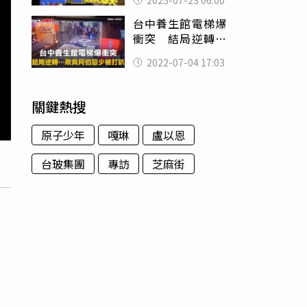
失3天
台中養生館電梯爆
衝突 結局逆轉⋯
欺負阿伯惡少被打
2022-07-04 17:03
趴
關鍵熱搜
原子少年
嘎琳
盧以恩
台玻集團
專訪
芝麻街