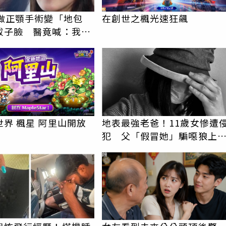
女做正顎手術變「地包
在創世之楓光速狂飆
拔子臉 醫竟喊：我喜
較洋氣
界 楓星 阿里山開放
地表最強老爸！11歲女慘遭
犯 父「假冒她」騙噁狼上
後連轟2槍復仇
PR