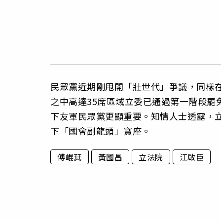
民眾黨近期剛甩開「壯世代」爭議，同樣
之中高達35席區域立委已通過第一階段罷
下友軍民眾黨更顯重要。知情人士透露，
下「國會副龍頭」寶座。
傅崐萁
黃國昌
立法院
江啟臣