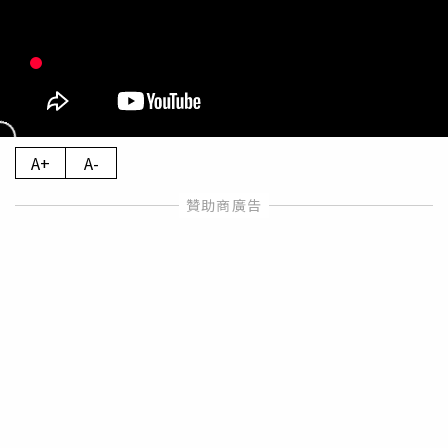
A+
A-