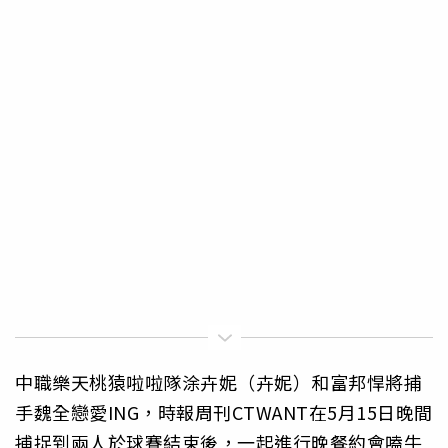
中職樂天桃猿啦啦隊涂卉妮（卉妮）和富邦悍將捕
手魏全戀愛ING，時報周刊CTWANT在5月15日晚間
捕捉到兩人於球賽結束後，一起進行晚餐約會嗑牛