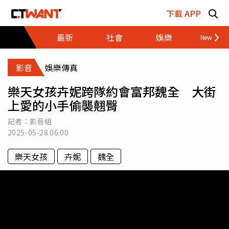
跳至主要內容區塊
下載 APP
最新
社會
娛樂
財經
影音
娛樂傳真
樂天女孩卉妮跨隊約會富邦魏全 大街
上愛的小手偷襲翹臀
記者：影音組
2025-05-28
06:00
樂天女孩
卉妮
魏全