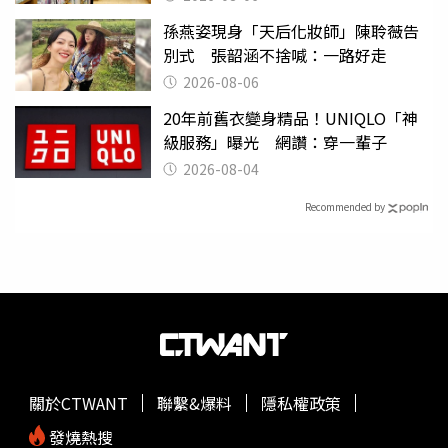
孫燕姿現身「天后化妝師」陳聆薇告
別式 張韶涵不捨喊：一路好走
2026-08-06
20年前舊衣變身精品！UNIQLO「神
級服務」曝光 網讚：穿一輩子
2026-08-04
Recommended by
關於CTWANT
聯繫&爆料
隱私權政策
發燒熱搜