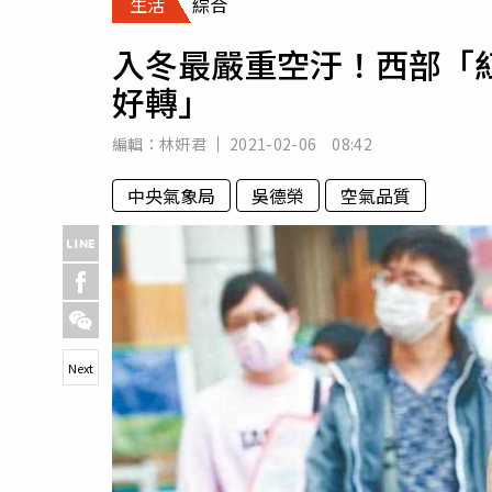
生活
綜合
人物
汽車
入冬最嚴重空汙！西部「
專欄
好轉」
房產新勢力
編輯：
林姸君
2021-02-06 08:42
中央氣象局
吳德榮
空氣品質
Next