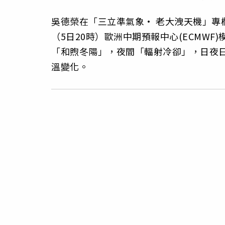
吳德榮在「三立準氣象· 老大洩天機」專
（5日20時）歐洲中期預報中心(ECMW
「和煦冬陽」，夜間「輻射冷卻」，日夜日
溫變化。