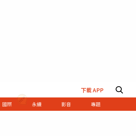
下載 APP
國際
永續
影音
專題