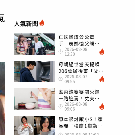
氣
人氣新聞
亡妹慘遭公公毒
手 表姊憶父親節
2026-08-08
前夕：小舅舅仍到
12:30
殯儀館陪她說話
母親過世當天提領
206萬辦後事「父子
2026-08-07
遭判刑」 律師：
09:55
搶錢先下手是罪
煮菜遭婆婆關火還
一路追罵！丈夫勸
2026-08-08
別計較「媽媽老
09:06
了」 人妻超崩
潰：我像台傭
原本很討厭小S！家
長曝「校慶1舉動」
讓她徹底改觀 網
2026-08-08 11:03