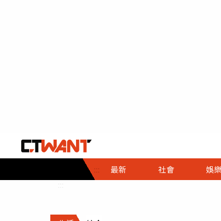
社會首頁
娛樂首頁
財經首頁
政
:::
最新
社會
娛
時事
即時
熱線
:::
直擊
大條
人物
調查
專題
３Ｃ