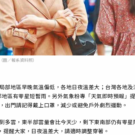
（圖／報系資料照）
部局部地區早晚氣溫偏低，各地日夜溫差大；台灣各地及
部地區有零星短暫雨。另外氣象粉專「天氣即時預報」
差，出門請記得戴上口罩，減少或避免戶外劇烈運動。
晴到多雲，東半部雲量會比今天少，剩下東南部仍有零星
度，提醒大家，日夜溫差大，請適時調整穿著。