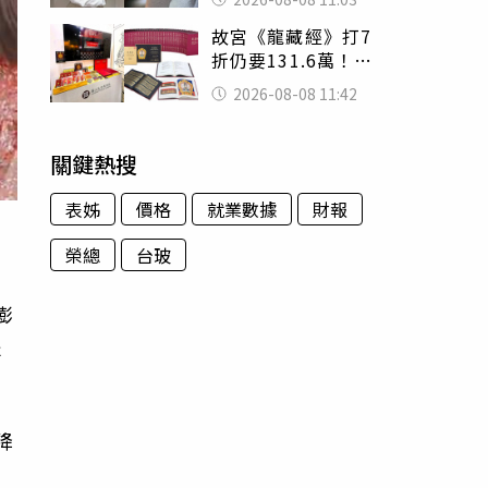
友洗版認證
故宮《龍藏經》打7
折仍要131.6萬！
店員曝：有人原價
2026-08-08 11:42
188萬付現購買
關鍵熱搜
表姊
價格
就業數據
財報
榮總
台玻
澎
提
降