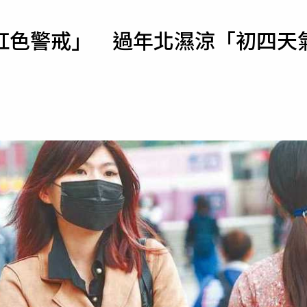
寵物
紅色警戒」 過年北濕涼「初四天
運勢
運動
梅酒