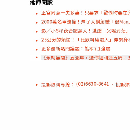
延伸閱讀
正宮同意一夫多妻！只要求「歡愉時要在
2000萬名車遭撞！妹子大讚駕駛「很Ma
影／小S深夜合體黑人！遭酸「又喝到茫
25公分的煩惱！「比飲料罐還大」穿緊身
更多最新熱門議題：熊本7.1強震
《永劫無間》五週年，送你福利連五周！
(02)6630-8641
投訴爆料專線：
、投訴