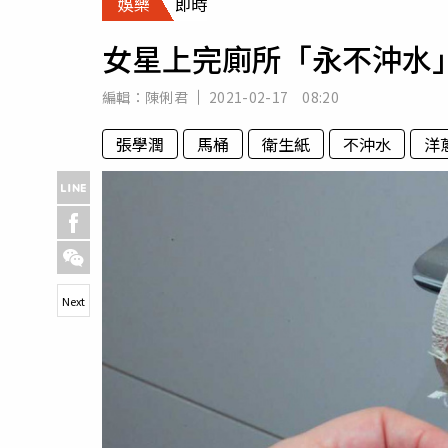
娛樂
即時
人物
汽車
女星上完廁所「永不沖水
專欄
房產新勢力
編輯：
陳俐君
2021-02-17 08:20
張學潤
馬桶
衛生紙
不沖水
洋
Next