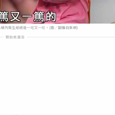
桶內衛生紙總是一坨又一坨。(圖／翻攝自東網)