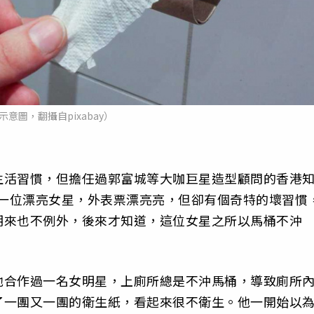
示意圖，翻攝自pixabay）
生活習慣，但擔任過郭富城等大咖巨星造型顧問的香港
料有一位漂亮女星，外表票漂亮亮，但卻有個奇特的壞習慣
期來也不例外，後來才知道，這位女星之所以馬桶不沖
他合作過一名女明星，上廁所總是不沖馬桶，導致廁所
了一團又一團的衛生紙，看起來很不衛生。他一開始以