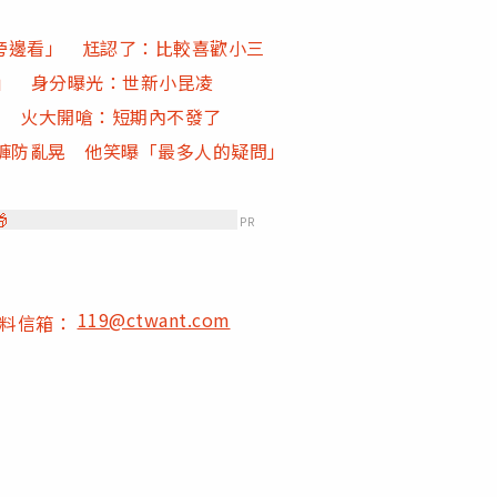
旁邊看」 尪認了：比較喜歡小三
n」 身分曝光：世新小昆凌
」 火大開嗆：短期內不發了
褲防亂晃 他笑曝「最多人的疑問」

PR
119@ctwant.com
爆料信箱：