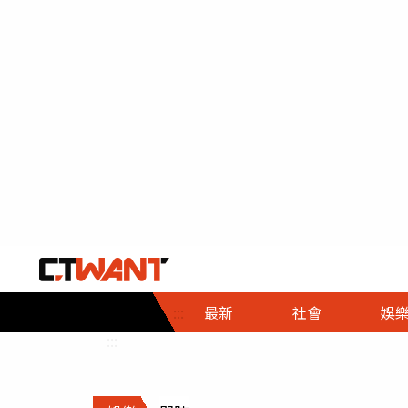
社會首頁
娛樂首頁
財經首頁
政
:::
最新
社會
娛
時事
即時
熱線
:::
直擊
大條
人物
調查
專題
３Ｃ