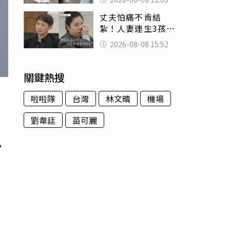
友洗版認證
丈夫怕痛不肯結
紮！人妻連生3孩
控遭家暴淚喊：真
2026-08-08 15:52
的好累
關鍵熱搜
啦啦隊
台灣
林文晴
機場
劉韋廷
苗可麗
知
，
內
為