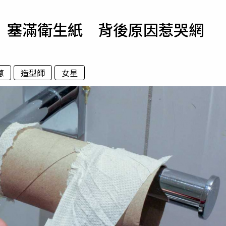
寵物
」塞滿衛生紙 背後原因惹哭網
運勢
運動
梅酒
蔥
造型師
女星