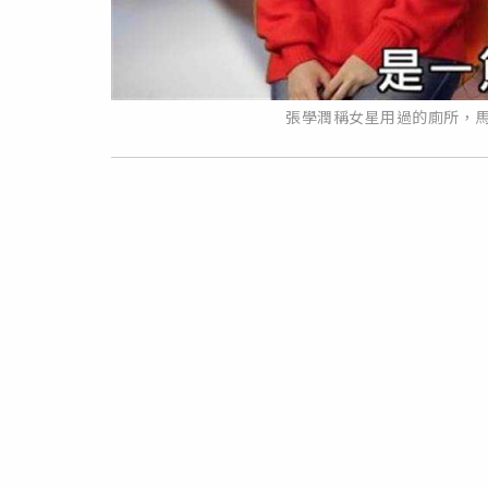
張學潤稱女星用過的廁所，馬