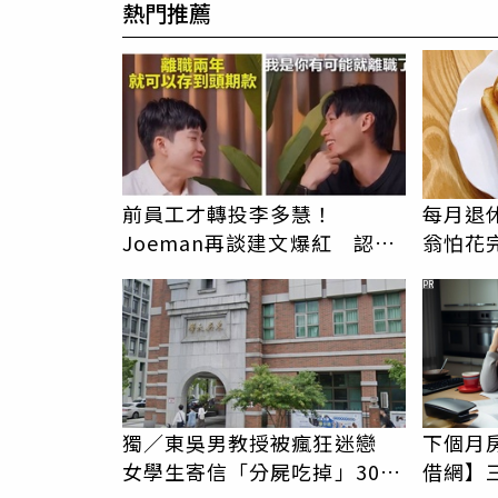
熱門推薦
前員工才轉投李多慧！
每月退
Joeman再談建文爆紅 認
翁怕花完
「很清楚他的價值」
1片吐
PR
女兒
獨／東吳男教授被瘋狂迷戀
下個月
女學生寄信「分屍吃掉」30次
借網】