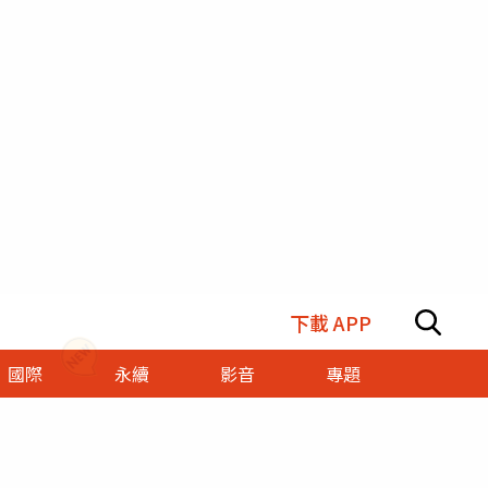
下載 APP
國際
永續
影音
專題