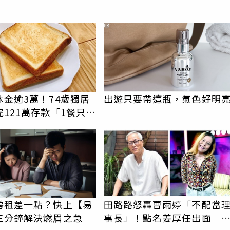
PR
休金逾3萬！74歲獨居
出遊只要帶這瓶，氣色好明
121萬存款「1餐只吃
司」 半年後暴瘦嚇壞
房租差一點？快上【易
田路路怒轟曹雨婷「不配當
三分鐘解決燃眉之急
事長」！點名姜厚任出面 