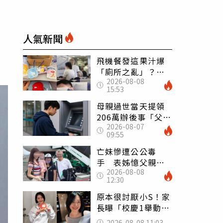
人氣新聞
飛機餐發這果汁爆
「廁所之亂」？乘
2026-08-08
客崩潰：差點丟大
15:53
臉 醫揭3類人別亂
喝
母親過世當天提領
206萬辦後事「父子
2026-08-07
遭判刑」 律師：
09:55
搶錢先下手是罪
亡妹慘遭公公毒
手 表姊憶父親節
2026-08-08
前夕：小舅舅仍到
12:30
殯儀館陪她說話
原本很討厭小S！家
長曝「校慶1舉動」
讓她徹底改觀 網
2026-08-08 11:03