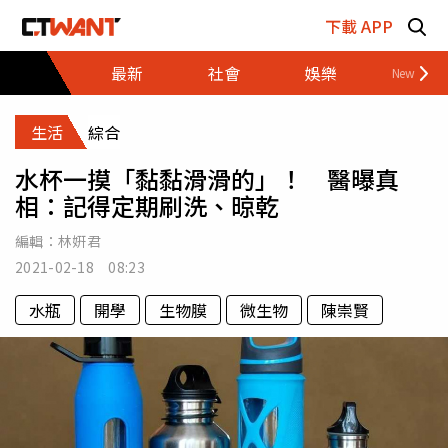
跳至主要內容區塊
下載 APP
最新
社會
娛樂
財經
生活
綜合
水杯一摸「黏黏滑滑的」！ 醫曝真
相：記得定期刷洗、晾乾
編輯：
林姸君
2021-02-18 08:23
水瓶
開學
生物膜
微生物
陳崇賢