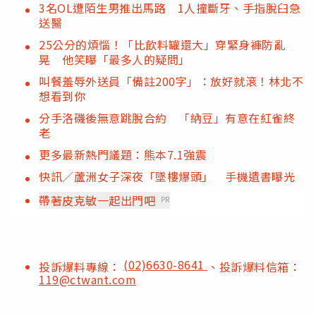
3名OL遭陌生男推出馬路 1人撞斷牙、手指脫臼急
送醫
25公分的煩惱！「比飲料罐還大」穿緊身褲防亂
晃 他笑曝「最多人的疑問」
叫餐羞辱外送員「備註200字」：放好就滾！林北不
想看到你
分手洛磯後無意跳脫合約 「納豆」有意在紅雀終
老
更多最新熱門議題：熊本7.1強震
快訊／蘆洲女子深夜「墜樓爆頭」 手機遺書曝光
帶著皮克敏一起出門吧
PR
(02)6630-8641
投訴爆料專線：
、投訴爆料信箱：
119@ctwant.com