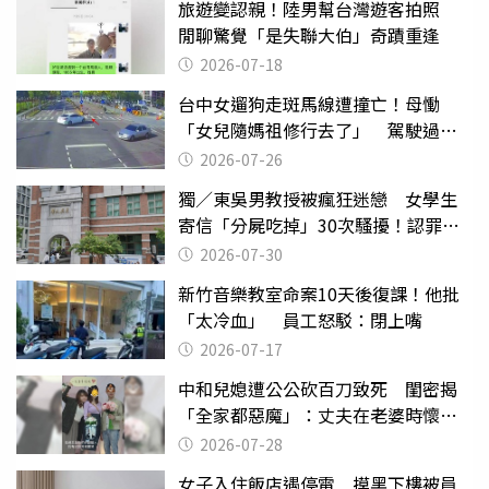
旅遊變認親！陸男幫台灣遊客拍照
閒聊驚覺「是失聯大伯」奇蹟重逢
2026-07-18
台中女遛狗走斑馬線遭撞亡！母慟
「女兒隨媽祖修行去了」 駕駛過失
致死判9月
2026-07-26
獨／東吳男教授被瘋狂迷戀 女學生
寄信「分屍吃掉」30次騷擾！認罪免
關
2026-07-30
新竹音樂教室命案10天後復課！他批
「太冷血」 員工怒駁：閉上嘴
2026-07-17
中和兒媳遭公公砍百刀致死 閨密揭
「全家都惡魔」：丈夫在老婆時懷孕
摔東西
2026-07-28
女子入住飯店遇停電 摸黑下樓被員