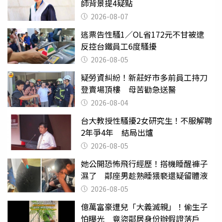
師背景提4疑點
2026-08-07
逃票告性騷1／OL省172元不甘被逮
反控台鐵員工6度騷擾
2026-08-05
疑勞資糾紛！新莊好市多前員工持刀
登賣場頂樓 母苦勸急送醫
2026-08-04
台大教授性騷擾2女研究生！不服解聘
2年爭4年 結局出爐
2026-08-05
她公開恐怖飛行經歷！搭機睡醒褲子
濕了 鄰座男趁熟睡猥褻還疑留體液
2026-08-05
億萬富豪遭兒「大義滅親」！偷生子
怕曝光 竟盜鄰居身份辦假證落戶