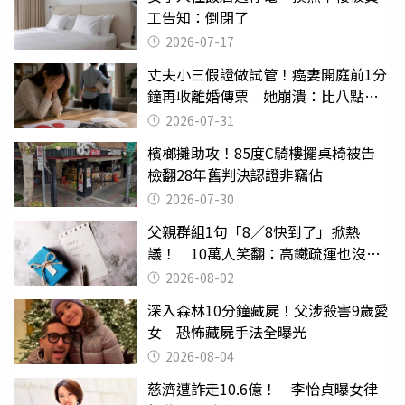
工告知：倒閉了
2026-07-17
丈夫小三假證做試管！癌妻開庭前1分
鐘再收離婚傳票 她崩潰：比八點檔
還扯
2026-07-31
檳榔攤助攻！85度C騎樓擺桌椅被告
檢翻28年舊判決認證非竊佔
2026-07-30
父親群組1句「8／8快到了」掀熱
議！ 10萬人笑翻：高鐵疏運也沒列
父親節
2026-08-02
深入森林10分鐘藏屍！父涉殺害9歲愛
女 恐怖藏屍手法全曝光
2026-08-04
慈濟遭詐走10.6億！ 李怡貞曝女律