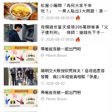
松屋小編問「為何大家不來
吃？」 一票人點出3大問題：滿手
好牌打到爛
2026-08-08 05:55
母親過世當天提領206萬辦後事「父
子遭判刑」 律師：搶錢先下手是
罪
2026-08-07 09:55
帶著皮克敏一起出門吧
Pikmin Bloom
陽明交大教授砍死妹夫！岳母追思首
發聲 揭11年經營真相駁「爭產」
2026-08-02
帶著皮克敏一起出門吧
Pikmin Bloom