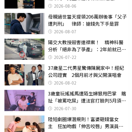
2026-08-06
母親過世當天提領206萬辦後事「父子
遭判刑」 律師：搶錢先下手是罪
2026-08-07
陽交大教授殺害連襟案！ 精神科醫
分析「絕非為了爭產」：2年前就已言
行詭異
2026-07-22
37歲星二代男星驚傳陳屍家中！經紀
公司證實 2個月前才與父開演唱會
2026-08-02
3歲童玩搖搖馬遭陌生婦狠甩巴掌 瞎
扯「被罵吃屎」遭法官打臉判5月須入
監
2026-07-30
陸短劇圈爆潛規則！富婆砸錢當女
主 狂加吻戲「伸舌咬唇」男演員崩