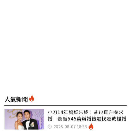
人氣新聞
小刀14年婚姻告終！昔包直升機求
婚 豪砸545萬辦婚禮還找連戰證婚
2026-08-07 18:38