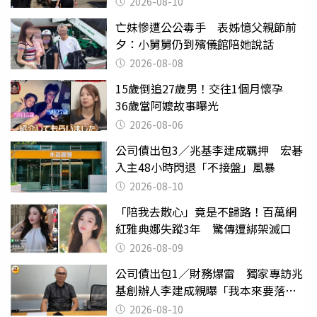
2026-08-10
亡妹慘遭公公毒手 表姊憶父親節前
夕：小舅舅仍到殯儀館陪她說話
2026-08-08
15歲倒追27歲男！交往1個月懷孕
36歲當阿嬤故事曝光
2026-08-06
公司債出包3／兆基李建成羈押 宏碁
入主48小時閃退「不接盤」風暴
2026-08-10
「陪我去散心」竟是不歸路！百萬網
紅雅典娜失蹤3年 驚傳遭綁架滅口
2026-08-09
公司債出包1／財務爆雷 獨家專訪兆
基創辦人李建成親曝「我本來要落
跑」
2026-08-10