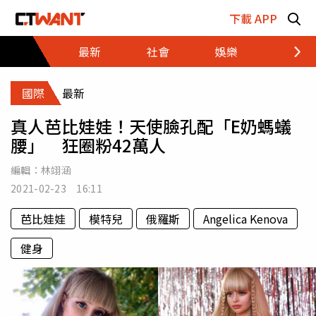
跳至主要內容區塊
下載 APP
最新
社會
娛樂
財經
國際
最新
真人芭比娃娃！天使臉孔配「E奶螞蟻
腰」 狂圈粉42萬人
編輯：
林翊涵
2021-02-23 16:11
芭比娃娃
模特兒
俄羅斯
Angelica Kenova
健身