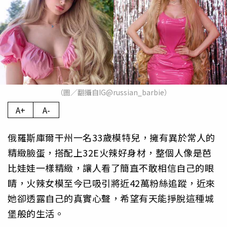
（圖／翻攝自IG@russian_barbie）
A+
A-
俄羅斯庫爾干州一名33歲模特兒，擁有異於常人的
精緻臉蛋，搭配上32E火辣好身材，整個人像是芭
比娃娃一樣精緻，讓人看了簡直不敢相信自己的眼
睛，火辣女模至今已吸引將近42萬粉絲追蹤，近來
她卻透露自己的真實心聲，希望有天能掙脫這種城
堡般的生活。