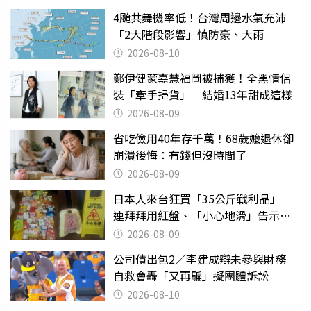
4颱共舞機率低！台灣周邊水氣充沛
「2大階段影響」慎防豪、大雨
2026-08-10
鄭伊健蒙嘉慧福岡被捕獲！全黑情侶
裝「牽手掃貨」 結婚13年甜成這樣
2026-08-09
省吃儉用40年存千萬！68歲嬤退休卻
崩潰後悔：有錢但沒時間了
2026-08-09
日本人來台狂買「35公斤戰利品」
連拜拜用紅盤、「小心地滑」告示牌
也帶回家
2026-08-09
公司債出包2／李建成辯未參與財務
自救會轟「又再騙」擬團體訴訟
2026-08-10