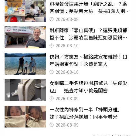
飛機餐發這果汁爆「廁所之亂」？乘
客崩潰：差點丟大臉 醫揭3類人別亂
喝
2026-08-08
耐斯陳家「靠山真硬」？連張兆順都
擋不住 涉霸凌副董陳冠如恐回鍋國
票證
2026-08-10
快訊／方志友、楊銘威宣布離婚！11
年婚姻畫句點：永遠是家人
2026-08-10
女網購二手名牌包開箱驚見「失蹤愛
包」 追查才知小偷是閨密
2026-08-09
一次性內褲穿到一半「褲頭分離」
妹子裙底滑落尬爆：同事全看光
2026-08-09