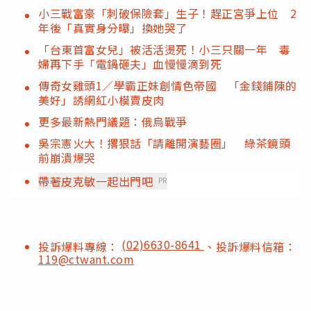
小三戰富豪「刺破保險套」生子！趕正宮爭上位 2
年後「真實身分曝」換她哭了
「台東首富女兒」被活活燙死！小三只關一年 毒
婦再下手「電鍋砸夫」血慢慢滴到死
傳奇女雞頭1／學霸正妹創情色帝國 「金錢鋪陳的
美好」誘網紅小模賣皮肉
更多最新熱門議題：俄烏戰爭
吳宗憲火大！撂狠話「請離開演藝圈」 綠茶鏡頭
前崩潰爆哭
帶著皮克敏一起出門吧
PR
(02)6630-8641
投訴爆料專線：
、投訴爆料信箱：
119@ctwant.com