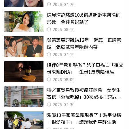
2026-07-26
陳昱瑄詐慈濟10.6億遭起訴重創律師
形象 全律會說話了
2026-08-10
吳宗憲突認離婚12年 起底「正牌憲
嫂」張葳葳當年隱婚內幕
2026-07-19
陪伴8年竟非親孫？兒子車禍亡「祖父
母求驗DNA」 生母1反應陷僵局
2026-08-09
獨／東吳男教授被瘋狂迷戀 女學生
寄信「分屍吃掉」30次騷擾！認罪免
關
2026-07-30
澎湖13子家庭母親現身了！貼字條稱
「很愛孩子」：請還我們平靜生活