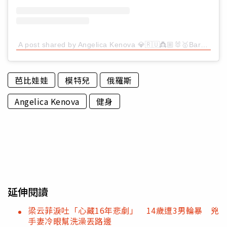
A post shared by Angelica Kenova 💎🇷🇺👸🏼🐰🥇Barbie (@russian_barbie)
芭比娃娃
模特兒
俄羅斯
Angelica Kenova
健身
延伸閱讀
梁云菲淚吐「心藏16年悲劇」 14歲遭3男輪暴 兇
手妻冷眼幫洗澡丟路邊