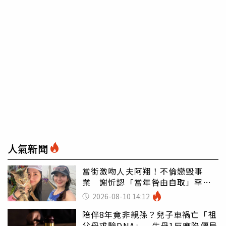
人氣新聞
當街激吻人夫阿翔！不倫戀毀事
業 謝忻認「當年咎由自取」罕吐
心聲
2026-08-10 14:12
陪伴8年竟非親孫？兒子車禍亡「祖
父母求驗DNA」 生母1反應陷僵局