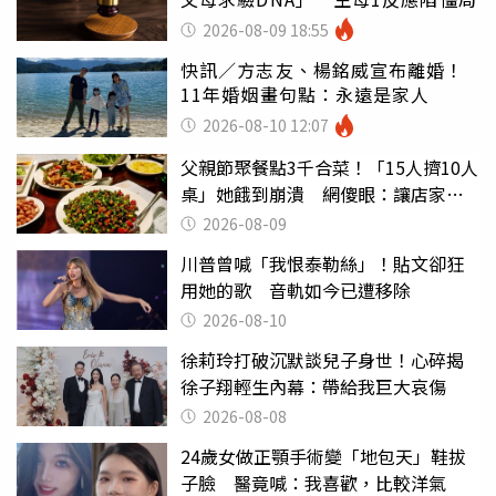
2026-08-09 18:55
快訊／方志友、楊銘威宣布離婚！
11年婚姻畫句點：永遠是家人
2026-08-10 12:07
父親節聚餐點3千合菜！「15人擠10人
桌」她餓到崩潰 網傻眼：讓店家看
笑話
2026-08-09
川普曾喊「我恨泰勒絲」！貼文卻狂
用她的歌 音軌如今已遭移除
2026-08-10
徐莉玲打破沉默談兒子身世！心碎揭
徐子翔輕生內幕：帶給我巨大哀傷
2026-08-08
24歲女做正顎手術變「地包天」鞋拔
子臉 醫竟喊：我喜歡，比較洋氣